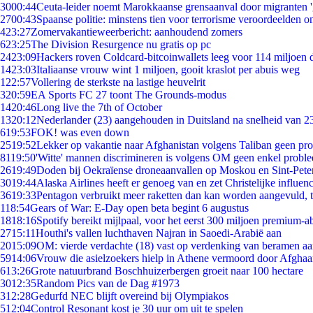
30
00:44
Ceuta-leider noemt Marokkaanse grensaanval door migranten 
27
00:43
Spaanse politie: minstens tien voor terrorisme veroordeelden 
4
23:27
Zomervakantieweerbericht: aanhoudend zomers
6
23:25
The Division Resurgence nu gratis op pc
24
23:09
Hackers roven Coldcard-bitcoinwallets leeg voor 114 miljoen d
14
23:03
Italiaanse vrouw wint 1 miljoen, gooit kraslot per abuis weg
1
22:57
Vollering de sterkste na lastige heuvelrit
3
20:59
EA Sports FC 27 toont The Grounds-modus
14
20:46
Long live the 7th of October
13
20:12
Nederlander (23) aangehouden in Duitsland na snelheid van 
6
19:53
FOK! was even down
25
19:52
Lekker op vakantie naar Afghanistan volgens Taliban geen pr
81
19:50
'Witte' mannen discrimineren is volgens OM geen enkel probl
26
19:49
Doden bij Oekraïense droneaanvallen op Moskou en Sint-Pete
30
19:44
Alaska Airlines heeft er genoeg van en zet Christelijke influenc
36
19:33
Pentagon verbruikt meer raketten dan kan worden aangevuld, t
1
18:54
Gears of War: E-Day open beta begint 6 augustus
18
18:16
Spotify bereikt mijlpaal, voor het eerst 300 miljoen premium-
27
15:11
Houthi's vallen luchthaven Najran in Saoedi-Arabië aan
20
15:09
OM: vierde verdachte (18) vast op verdenking van beramen aa
59
14:06
Vrouw die asielzoekers hielp in Athene vermoord door Afghaa
6
13:26
Grote natuurbrand Boschhuizerbergen groeit naar 100 hectare
30
12:35
Random Pics van de Dag #1973
3
12:28
Gedurfd NEC blijft overeind bij Olympiakos
5
12:04
Control Resonant kost je 30 uur om uit te spelen