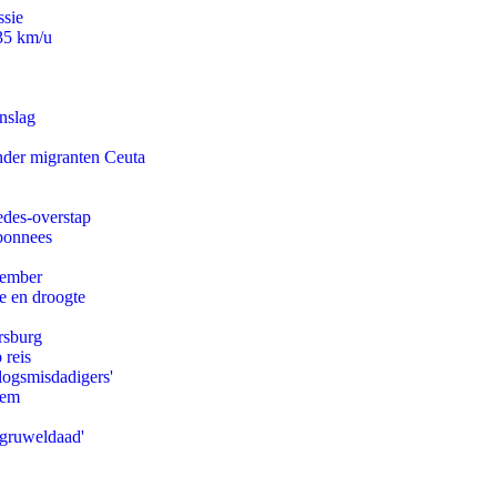
ssie
235 km/u
nslag
onder migranten Ceuta
edes-overstap
abonnees
tember
e en droogte
rsburg
 reis
logsmisdadigers'
eem
'gruweldaad'