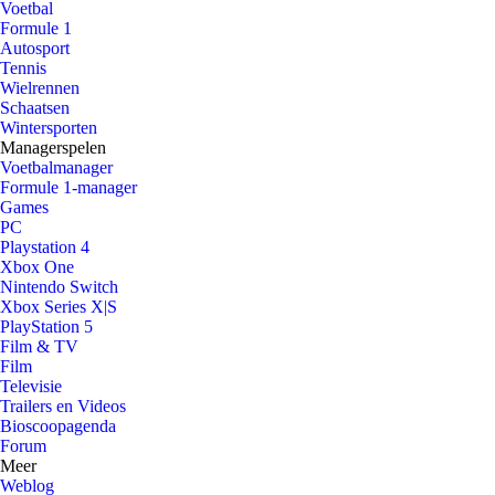
Voetbal
Formule 1
Autosport
Tennis
Wielrennen
Schaatsen
Wintersporten
Managerspelen
Voetbalmanager
Formule 1-manager
Games
PC
Playstation 4
Xbox One
Nintendo Switch
Xbox Series X|S
PlayStation 5
Film & TV
Film
Televisie
Trailers en Videos
Bioscoopagenda
Forum
Meer
Weblog