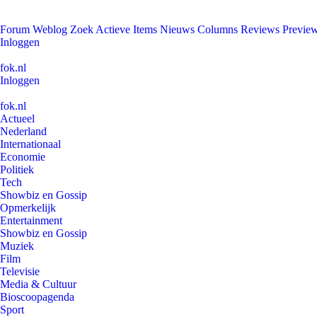
Forum
Weblog
Zoek
Actieve Items
Nieuws
Columns
Reviews
Previe
Inloggen
fok.nl
Inloggen
fok.nl
Actueel
Nederland
Internationaal
Economie
Politiek
Tech
Showbiz en Gossip
Opmerkelijk
Entertainment
Showbiz en Gossip
Muziek
Film
Televisie
Media & Cultuur
Bioscoopagenda
Sport