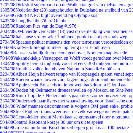
32
05/08
Dirk sluit supermarkt op de Wallen na golf van diefstal en agre
13
05/08
Nederlander (23) aangehouden in Duitsland na snelheid van 
3
05/08
Gedurfd NEC blijft overeind bij Olympiakos
14
05/08
Long live the 7th of October
12
05/08
Random Pics van de Dag #1976
20
04/08
OM: vierde verdachte (18) vast op verdenking van beramen aa
14
04/08
Italiaanse vrouw wint 1 miljoen, gooit kraslot per abuis weg
27
04/08
Spaanse politie: minstens tien voor terrorisme veroordeelden 
6
04/08
Kraftwerk brengt ruimteschip terug naar Eindhoven
1
04/08
Reusser wint tijdrit en neemt geel over, Nooijen knap tweede
7
04/08
Vakantiekiekje Verstappen en Wolff voedt geruchten over Merc
18
04/08
Spotify bereikt mijlpaal, voor het eerst 300 miljoen premium-
27
04/08
Houthi's vallen luchthaven Najran in Saoedi-Arabië aan
32
04/08
Albert Heijn halveert tempo van Koopzegels sparen vanaf sep
55
04/08
Boeren waarschuwen voor lagere oogst door aanhoudende hitt
20
04/08
Apple vecht Britse eis tot inbouwen backdoor in iCloud aan
26
04/08
Doden bij Oekraïense droneaanvallen op Moskou en Sint-Pete
18
04/08
Ruim 1 op de 7 Nederlanders gaan deze zomer onverzekerd op
23
04/08
Onderzoek naar flyers met waarschuwing voor 'Israëlische oor
81
04/08
'Witte' mannen discrimineren is volgens OM geen enkel probl
5
04/08
Street Fighter 6-fans weer over de zeik vanwege nieuwste patch
30
04/08
Ceuta-leider noemt Marokkaanse grensaanval door migranten 
5
04/08
Control Resonant kost je 30 uur om uit te spelen
6
04/08
Grote natuurbrand Boschhuizerbergen groeit naar 100 hectare
6
04/08
FOK! was even down