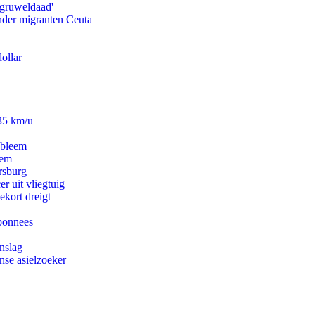
'gruweldaad'
onder migranten Ceuta
ollar
235 km/u
obleem
eem
rsburg
er uit vliegtuig
ekort dreigt
abonnees
nslag
nse asielzoeker