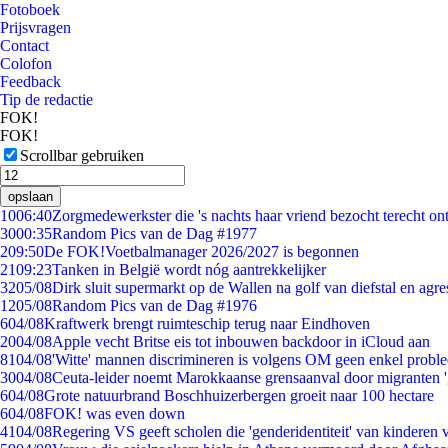
Fotoboek
Prijsvragen
Contact
Colofon
Feedback
Tip de redactie
FOK!
FOK!
Scrollbar gebruiken
opslaan
10
06:40
Zorgmedewerkster die 's nachts haar vriend bezocht terecht on
30
00:35
Random Pics van de Dag #1977
2
09:50
De FOK!Voetbalmanager 2026/2027 is begonnen
21
09:23
Tanken in België wordt nóg aantrekkelijker
32
05/08
Dirk sluit supermarkt op de Wallen na golf van diefstal en agre
12
05/08
Random Pics van de Dag #1976
6
04/08
Kraftwerk brengt ruimteschip terug naar Eindhoven
20
04/08
Apple vecht Britse eis tot inbouwen backdoor in iCloud aan
81
04/08
'Witte' mannen discrimineren is volgens OM geen enkel probl
30
04/08
Ceuta-leider noemt Marokkaanse grensaanval door migranten 
6
04/08
Grote natuurbrand Boschhuizerbergen groeit naar 100 hectare
6
04/08
FOK! was even down
41
04/08
Regering VS geeft scholen die 'genderidentiteit' van kinderen