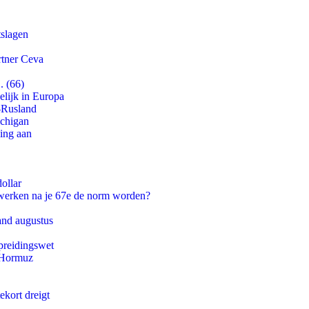
tslagen
rtner Ceva
. (66)
lijk in Europa
-Rusland
ichigan
ling aan
ollar
 werken na je 67e de norm worden?
and augustus
preidingswet
n Hormuz
ekort dreigt