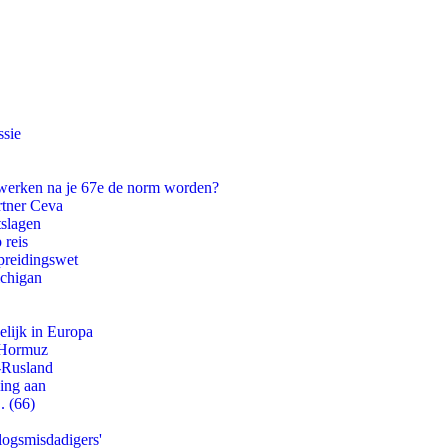
ssie
 werken na je 67e de norm worden?
rtner Ceva
tslagen
 reis
preidingswet
ichigan
lijk in Europa
n Hormuz
-Rusland
ling aan
. (66)
logsmisdadigers'