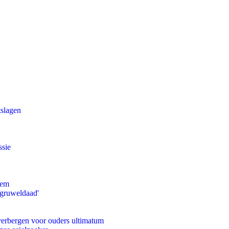
tslagen
ssie
eem
'gruweldaad'
 verbergen voor ouders ultimatum