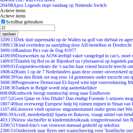
2
04/08
Apex Legends stopt vandaag op Nintendo Switch
Actieve items
Actieve items
Scrollbar gebruiken
opslaan
32
09:13
Dirk sluit supermarkt op de Wallen na golf van diefstal en agre
19
09:13
Kind overleden na aanrijding door AH-bestelbus in Dordrecht
30
09:10
Random Pics van de Dag #1977
41
09:09
Doorwerken na AOW-leeftijd vaker vastgelegd in cao's, moet
14
09:07
Datalek bij Bol en de Bijenkorf na cyberaanval op logistiek pa
10
09:01
Zorgmedewerkster die 's nachts haar vriend bezocht terecht on
18
08:42
Ruim 1 op de 7 Nederlanders gaan deze zomer onverzekerd op
49
08:39
Van den Brink zet nog eens 14 gemeenten onder toezicht om s
36
08:38
Progressieve Democraat El-Sayed wint nipt voorverkiezing M
21
08:36
Tanken in België wordt nóg aantrekkelijker
6
08:06
Kraftwerk brengt ruimteschip terug naar Eindhoven
1
07:52
Geen Qatar en Abu Dhabi? Dan eindigt Formule 1-seizoen moge
18
07:49
Iran overweegt Europese hulp bij ruimen mijnen in Straat va
11
07:46
Litouwen vindt opnieuw migrantentunnel onder grens met Wit
8
06:39
Accell, moederbedrijf Sparta en Batavus, vraagt uitstel van beta
4
03:13
Nieuw slachtoffer in kindermisbruikzaak zorgprofessional Jan B
32
00:51
Vinted-foto's van vrouwen massaal gedeeld op seksfora
23
00:51
Onderzoek naar flyers met waarschuwing voor 'Israëlische oor