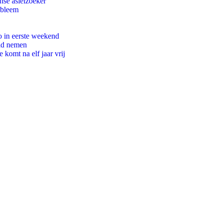
nse asielzoeker
obleem
o in eerste weekend
eid nemen
komt na elf jaar vrij