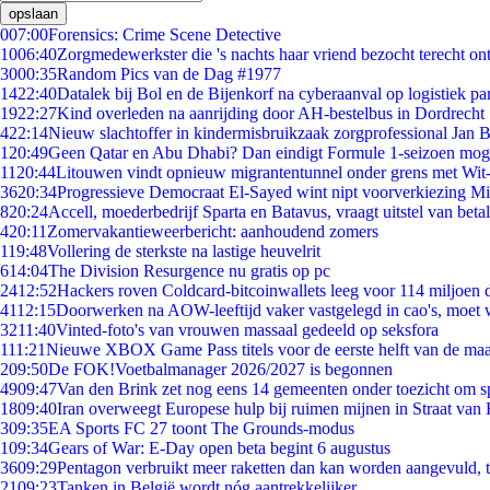
opslaan
0
07:00
Forensics: Crime Scene Detective
10
06:40
Zorgmedewerkster die 's nachts haar vriend bezocht terecht on
30
00:35
Random Pics van de Dag #1977
14
22:40
Datalek bij Bol en de Bijenkorf na cyberaanval op logistiek pa
19
22:27
Kind overleden na aanrijding door AH-bestelbus in Dordrecht
4
22:14
Nieuw slachtoffer in kindermisbruikzaak zorgprofessional Jan B
1
20:49
Geen Qatar en Abu Dhabi? Dan eindigt Formule 1-seizoen moge
11
20:44
Litouwen vindt opnieuw migrantentunnel onder grens met Wit
36
20:34
Progressieve Democraat El-Sayed wint nipt voorverkiezing M
8
20:24
Accell, moederbedrijf Sparta en Batavus, vraagt uitstel van beta
4
20:11
Zomervakantieweerbericht: aanhoudend zomers
1
19:48
Vollering de sterkste na lastige heuvelrit
6
14:04
The Division Resurgence nu gratis op pc
24
12:52
Hackers roven Coldcard-bitcoinwallets leeg voor 114 miljoen d
41
12:15
Doorwerken na AOW-leeftijd vaker vastgelegd in cao's, moet
32
11:40
Vinted-foto's van vrouwen massaal gedeeld op seksfora
1
11:21
Nieuwe XBOX Game Pass titels voor de eerste helft van de ma
2
09:50
De FOK!Voetbalmanager 2026/2027 is begonnen
49
09:47
Van den Brink zet nog eens 14 gemeenten onder toezicht om s
18
09:40
Iran overweegt Europese hulp bij ruimen mijnen in Straat va
3
09:35
EA Sports FC 27 toont The Grounds-modus
1
09:34
Gears of War: E-Day open beta begint 6 augustus
36
09:29
Pentagon verbruikt meer raketten dan kan worden aangevuld, t
21
09:23
Tanken in België wordt nóg aantrekkelijker