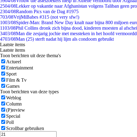
59
04/08
Vrouw die asielzoekers hielp in Athene vermoord door Afghaa
25
04/08
Lekker op vakantie naar Afghanistan volgens Taliban geen pr
23
04/08
Random Pics van de Dag #1975
7
03/08
VrijMiBabes #315 (not very sfw!)
10
03/08
Spider-Man: Brand New Day knalt naar bijna 800 miljoen eur
11
03/08
Phil Collins dronk zich bijna dood, kinderen moesten al afsch
34
03/08
Man die zesjarig jochie met messteken in het hoofd vermoordde 
47
03/08
Man (25) sterft nadat hij lijm als condoom gebruikt
Laatste items
Laatste items
Toon berichten uit deze thema's
Actueel
Entertainment
Sport
Film & Tv
Games
Toon berichten van deze types
Weblog
Column
(P)review
Special
Poll
Scrollbar gebruiken