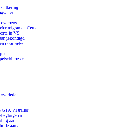
suitkering
agwater
e examens
onder migranten Ceuta
oorte in VS
g aangekondigd
pen doorbreken'
app
pelschilmesje
d overleden
e GTA VI trailer
iegtuigen in
aling aan
bride aanval