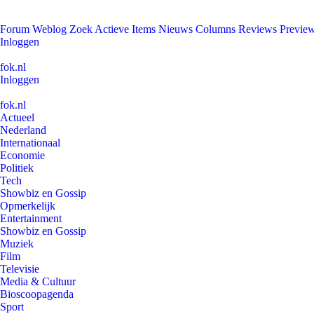
Forum
Weblog
Zoek
Actieve Items
Nieuws
Columns
Reviews
Previe
Inloggen
fok.nl
Inloggen
fok.nl
Actueel
Nederland
Internationaal
Economie
Politiek
Tech
Showbiz en Gossip
Opmerkelijk
Entertainment
Showbiz en Gossip
Muziek
Film
Televisie
Media & Cultuur
Bioscoopagenda
Sport