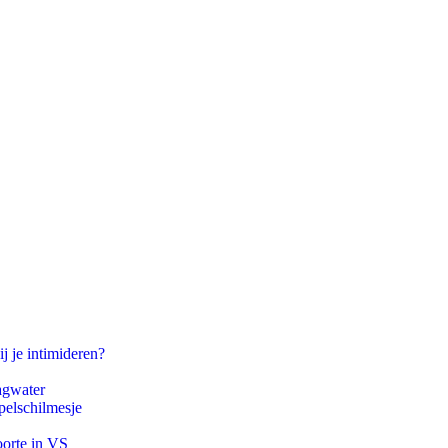
j je intimideren?
agwater
pelschilmesje
oorte in VS