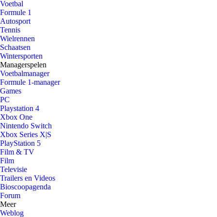
Voetbal
Formule 1
Autosport
Tennis
Wielrennen
Schaatsen
Wintersporten
Managerspelen
Voetbalmanager
Formule 1-manager
Games
PC
Playstation 4
Xbox One
Nintendo Switch
Xbox Series X|S
PlayStation 5
Film & TV
Film
Televisie
Trailers en Videos
Bioscoopagenda
Forum
Meer
Weblog