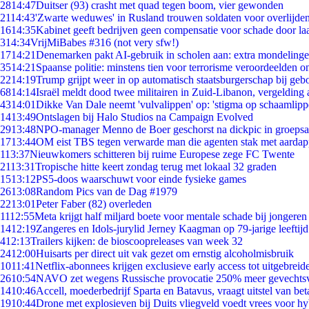
28
14:47
Duitser (93) crasht met quad tegen boom, vier gewonden
21
14:43
'Zwarte weduwes' in Rusland trouwen soldaten voor overlijden
16
14:35
Kabinet geeft bedrijven geen compensatie voor schade door la
3
14:34
VrijMiBabes #316 (not very sfw!)
17
14:21
Denemarken pakt AI-gebruik in scholen aan: extra mondeling
35
14:21
Spaanse politie: minstens tien voor terrorisme veroordeelden 
22
14:19
Trump grijpt weer in op automatisch staatsburgerschap bij geb
68
14:14
Israël meldt dood twee militairen in Zuid-Libanon, vergeldin
43
14:01
Dikke Van Dale neemt 'vulvalippen' op: 'stigma op schaamlip
14
13:49
Ontslagen bij Halo Studios na Campaign Evolved
29
13:48
NPO-manager Menno de Boer geschorst na dickpic in groeps
17
13:44
OM eist TBS tegen verwarde man die agenten stak met aardap
1
13:37
Nieuwkomers schitteren bij ruime Europese zege FC Twente
21
13:31
Tropische hitte keert zondag terug met lokaal 32 graden
15
13:12
PS5-doos waarschuwt voor einde fysieke games
26
13:08
Random Pics van de Dag #1979
22
13:01
Peter Faber (82) overleden
11
12:55
Meta krijgt half miljard boete voor mentale schade bij jongeren
14
12:19
Zangeres en Idols-jurylid Jerney Kaagman op 79-jarige leeftij
4
12:13
Trailers kijken: de bioscoopreleases van week 32
24
12:00
Huisarts per direct uit vak gezet om ernstig alcoholmisbruik
10
11:41
Netflix-abonnees krijgen exclusieve early access tot uitgebreid
26
10:54
NAVO zet wegens Russische provocatie 250% meer gevechtsvl
14
10:46
Accell, moederbedrijf Sparta en Batavus, vraagt uitstel van bet
19
10:44
Drone met explosieven bij Duits vliegveld voedt vrees voor hy