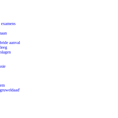
e examens
maan
bride aanval
 leeg
tslagen
ssie
eem
'gruweldaad'