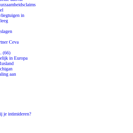
duurzaamheidsclaims
el
iegtuigen in
 leeg
tslagen
rtner Ceva
. (66)
lijk in Europa
Rusland
ichigan
aling aan
j je intimideren?