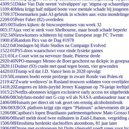
43
09:51
Dikke Van Dale neemt 'vulvalippen' op: 'stigma op schaamlip
11
09:40
Meta krijgt half miljard boete voor mentale schade bij jongeren
17
09:37
Denemarken pakt AI-gebruik in scholen aan: extra mondeling
22
09:05
Peter Faber (82) overleden
4
05:00
Trailers kijken: de bioscoopreleases van week 32
0
03:37
Ajax veel te sterk voor Shelbourne, maar houdt schade beperkt
1
02:34
Nieuwkomers schitteren bij ruime Europese zege FC Twente
19
00:45
Random Pics van de Dag #1978
14
22:04
Ontslagen bij Halo Studios na Campaign Evolved
15
22:01
PS5-doos waarschuwt voor einde fysieke games
2
21:03
Le Court wint na nerveuze finale, Pieterse derde
29
20:40
NPO-manager Menno de Boer geschorst na dickpic in groeps
28
20:11
Duitser (93) crasht met quad tegen boom, vier gewonden
44
20:03
Trump wil dat J.D. Vance hem in 2028 opvolgt
1
19:50
Lemmen boekt eerste profzege in zware Ronde van Polen-rit
21
19:42
'Zwarte weduwes' in Rusland trouwen soldaten voor overlijden
14
18:20
Zangeres en Idols-jurylid Jerney Kaagman op 79-jarige leeftij
10
15:21
Netflix-abonnees krijgen exclusieve early access tot uitgebreid
64
06/08
Onlyfans-model met G-cup wil als NASA-ambassadeur naar 
24
06/08
Huisarts per direct uit vak gezet om ernstig alcoholmisbruik
3
06/08
XBOX platform krijgt zijn eigen "Platinum" achievements dit ja
12
06/08
Capibara's lopen Braziliaans parlementsgebouw Mato Grosso 
68
06/08
Israël meldt dood twee militairen in Zuid-Libanon, vergeldin
15
06/08
Hiroshima herdenkt slachtoffers atoombom, 81 jaar later
19
06/08
Drone met explosieven bij Duits vliegveld voedt vrees voor hy