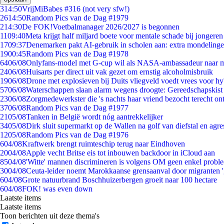
3
14:50
VrijMiBabes #316 (not very sfw!)
26
14:50
Random Pics van de Dag #1979
2
14:30
De FOK!Voetbalmanager 2026/2027 is begonnen
11
09:40
Meta krijgt half miljard boete voor mentale schade bij jongeren
17
09:37
Denemarken pakt AI-gebruik in scholen aan: extra mondeling
19
00:45
Random Pics van de Dag #1978
64
06/08
Onlyfans-model met G-cup wil als NASA-ambassadeur naar 
24
06/08
Huisarts per direct uit vak gezet om ernstig alcoholmisbruik
19
06/08
Drone met explosieven bij Duits vliegveld voedt vrees voor hy
57
06/08
Waterschappen slaan alarm wegens droogte: Gereedschapskist
23
06/08
Zorgmedewerkster die 's nachts haar vriend bezocht terecht on
37
06/08
Random Pics van de Dag #1977
21
05/08
Tanken in België wordt nóg aantrekkelijker
34
05/08
Dirk sluit supermarkt op de Wallen na golf van diefstal en agre
12
05/08
Random Pics van de Dag #1976
6
04/08
Kraftwerk brengt ruimteschip terug naar Eindhoven
20
04/08
Apple vecht Britse eis tot inbouwen backdoor in iCloud aan
85
04/08
'Witte' mannen discrimineren is volgens OM geen enkel probl
30
04/08
Ceuta-leider noemt Marokkaanse grensaanval door migranten 
6
04/08
Grote natuurbrand Boschhuizerbergen groeit naar 100 hectare
6
04/08
FOK! was even down
Laatste items
Laatste items
Toon berichten uit deze thema's