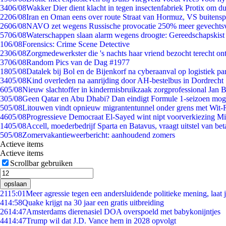
34
06/08
Wakker Dier dient klacht in tegen insectenfabriek Protix om 
22
06/08
Iran en Oman eens over route Straat van Hormuz, VS buitensp
26
06/08
NAVO zet wegens Russische provocatie 250% meer gevechtsvl
57
06/08
Waterschappen slaan alarm wegens droogte: Gereedschapskist
1
06/08
Forensics: Crime Scene Detective
23
06/08
Zorgmedewerkster die 's nachts haar vriend bezocht terecht on
37
06/08
Random Pics van de Dag #1977
18
05/08
Datalek bij Bol en de Bijenkorf na cyberaanval op logistiek pa
34
05/08
Kind overleden na aanrijding door AH-bestelbus in Dordrecht
6
05/08
Nieuw slachtoffer in kindermisbruikzaak zorgprofessional Jan B
3
05/08
Geen Qatar en Abu Dhabi? Dan eindigt Formule 1-seizoen moge
5
05/08
Litouwen vindt opnieuw migrantentunnel onder grens met Wit-
46
05/08
Progressieve Democraat El-Sayed wint nipt voorverkiezing M
14
05/08
Accell, moederbedrijf Sparta en Batavus, vraagt uitstel van bet
5
05/08
Zomervakantieweerbericht: aanhoudend zomers
Actieve items
Actieve items
Scrollbar gebruiken
opslaan
21
15:01
Meer agressie tegen een andersluidende politieke mening, laat ji
4
14:58
Quake krijgt na 30 jaar een gratis uitbreiding
26
14:47
Amsterdams dierenasiel DOA overspoeld met babykonijntjes
44
14:47
Trump wil dat J.D. Vance hem in 2028 opvolgt