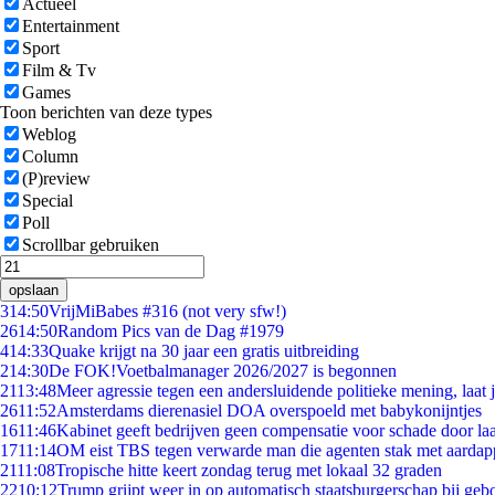
Actueel
Entertainment
Sport
Film & Tv
Games
Toon berichten van deze types
Weblog
Column
(P)review
Special
Poll
Scrollbar gebruiken
opslaan
3
14:50
VrijMiBabes #316 (not very sfw!)
26
14:50
Random Pics van de Dag #1979
4
14:33
Quake krijgt na 30 jaar een gratis uitbreiding
2
14:30
De FOK!Voetbalmanager 2026/2027 is begonnen
21
13:48
Meer agressie tegen een andersluidende politieke mening, laat ji
26
11:52
Amsterdams dierenasiel DOA overspoeld met babykonijntjes
16
11:46
Kabinet geeft bedrijven geen compensatie voor schade door la
17
11:14
OM eist TBS tegen verwarde man die agenten stak met aardap
21
11:08
Tropische hitte keert zondag terug met lokaal 32 graden
22
10:12
Trump grijpt weer in op automatisch staatsburgerschap bij geb