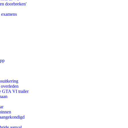
pen doorbreken'
e examens
app
suitkering
d overleden
e GTA VI trailer
maan
ar
binnen
g aangekondigd
bride aanval