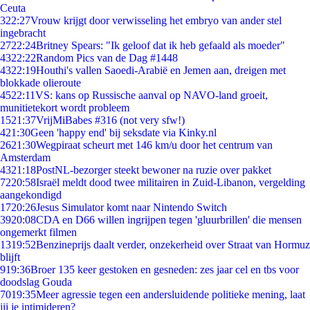
Ceuta
3
22:27
Vrouw krijgt door verwisseling het embryo van ander stel
ingebracht
27
22:24
Britney Spears: "Ik geloof dat ik heb gefaald als moeder"
43
22:22
Random Pics van de Dag #1448
43
22:19
Houthi's vallen Saoedi-Arabië en Jemen aan, dreigen met
blokkade olieroute
45
22:11
VS: kans op Russische aanval op NAVO-land groeit,
munitietekort wordt probleem
15
21:37
VrijMiBabes #316 (not very sfw!)
4
21:30
Geen 'happy end' bij seksdate via Kinky.nl
26
21:30
Wegpiraat scheurt met 146 km/u door het centrum van
Amsterdam
43
21:18
PostNL-bezorger steekt bewoner na ruzie over pakket
72
20:58
Israël meldt dood twee militairen in Zuid-Libanon, vergelding
aangekondigd
17
20:26
Jesus Simulator komt naar Nintendo Switch
39
20:08
CDA en D66 willen ingrijpen tegen 'gluurbrillen' die mensen
ongemerkt filmen
13
19:52
Benzineprijs daalt verder, onzekerheid over Straat van Hormuz
blijft
9
19:36
Broer 135 keer gestoken en gesneden: zes jaar cel en tbs voor
doodslag Gouda
70
19:35
Meer agressie tegen een andersluidende politieke mening, laat
jij je intimideren?