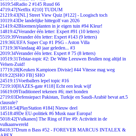
16
19:54
Radio 2 #145 Ruud 66
47
19:47
[Netflix #210] TUDUM
212
19:43
[NL] Street View Quiz [#122] - Loogisch toch
101
19:43
De landelijke hittegolf van 2026
214
19:42
Bloemen/planten in je eigen tuin #94 Kleur!
148
19:42
Verander één letter: Expert #91 (10 letters)
55
19:39
Verander één letter: Expert #143 (9 letters)
2
19:36
UEFA Super Cup #1 PSG - Aston Villa
173
19:36
Vandaag 40 jaar geleden... #3
20
19:34
Verander één letter. Expert # 75 (8 letters)
105
19:31
Telstar-topic #2: De Witte Leeuwen Brullen nog altijd in
Velsen-Zuid!
177
19:28
[Keuken Kampioen Divisie] #44 Vitesse mag weg
0
19:22
[SHO FB] SHO
245
19:15
Voetballers lepel topic #16
72
19:10
[HAZES-gate #118] Echt een leuk wijf
166
19:09
Traditioneel tekenen #6; met honden
27
19:03
Defensiepact Pakistan, Turkije en Saudi-Arabië bevat art.5
clausule?
185
18:54
[PlayStation #184] Nieuw deel
145
18:49
De EU-politiek #6 Musk naar Europa!
50
18:42
[Vulkanen] The Ring of Fire #9: Activiteit in de
vulkaanwereld
84
18:37
Drum n Bass #52 - FOREVER MARCUS INTALEX &
APEX..