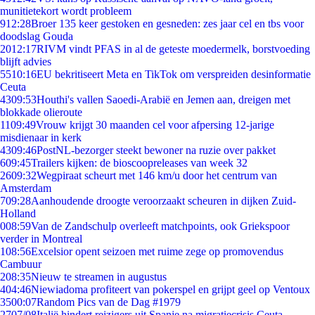
munitietekort wordt probleem
9
12:28
Broer 135 keer gestoken en gesneden: zes jaar cel en tbs voor
doodslag Gouda
20
12:17
RIVM vindt PFAS in al de geteste moedermelk, borstvoeding
blijft advies
55
10:16
EU bekritiseert Meta en TikTok om verspreiden desinformatie
Ceuta
43
09:53
Houthi's vallen Saoedi-Arabië en Jemen aan, dreigen met
blokkade olieroute
11
09:49
Vrouw krijgt 30 maanden cel voor afpersing 12-jarige
misdienaar in kerk
43
09:46
PostNL-bezorger steekt bewoner na ruzie over pakket
6
09:45
Trailers kijken: de bioscoopreleases van week 32
26
09:32
Wegpiraat scheurt met 146 km/u door het centrum van
Amsterdam
7
09:28
Aanhoudende droogte veroorzaakt scheuren in dijken Zuid-
Holland
0
08:59
Van de Zandschulp overleeft matchpoints, ook Griekspoor
verder in Montreal
1
08:56
Excelsior opent seizoen met ruime zege op promovendus
Cambuur
2
08:35
Nieuw te streamen in augustus
4
04:46
Niewiadoma profiteert van pokerspel en grijpt geel op Ventoux
35
00:07
Random Pics van de Dag #1979
27
07/08
Italië hindert reizigers uit Spanje na migratiecrisis Ceuta