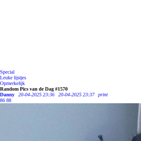
Special
Leuke lijstjes
Opmerkelijk
Random Pics van de Dag #1570
Danny
20-04-2025 23:36
20-04-2025 23:37
print
86
88