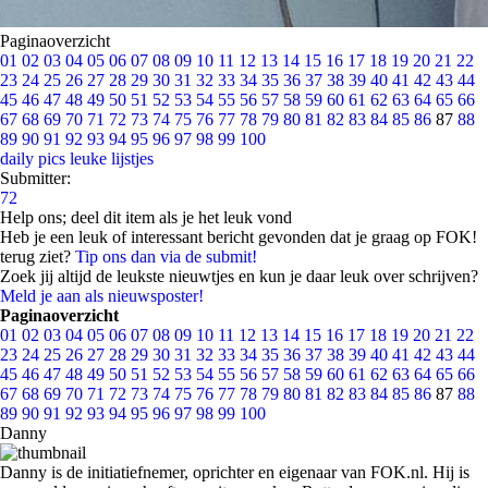
Paginaoverzicht
01
02
03
04
05
06
07
08
09
10
11
12
13
14
15
16
17
18
19
20
21
22
23
24
25
26
27
28
29
30
31
32
33
34
35
36
37
38
39
40
41
42
43
44
45
46
47
48
49
50
51
52
53
54
55
56
57
58
59
60
61
62
63
64
65
66
67
68
69
70
71
72
73
74
75
76
77
78
79
80
81
82
83
84
85
86
87
88
89
90
91
92
93
94
95
96
97
98
99
100
daily pics
leuke lijstjes
Submitter:
72
Help ons; deel dit item als je het leuk vond
Heb je een leuk of interessant bericht gevonden dat je graag op FOK!
terug ziet?
Tip ons dan via de submit!
Zoek jij altijd de leukste nieuwtjes en kun je daar leuk over schrijven?
Meld je aan als nieuwsposter!
Paginaoverzicht
01
02
03
04
05
06
07
08
09
10
11
12
13
14
15
16
17
18
19
20
21
22
23
24
25
26
27
28
29
30
31
32
33
34
35
36
37
38
39
40
41
42
43
44
45
46
47
48
49
50
51
52
53
54
55
56
57
58
59
60
61
62
63
64
65
66
67
68
69
70
71
72
73
74
75
76
77
78
79
80
81
82
83
84
85
86
87
88
89
90
91
92
93
94
95
96
97
98
99
100
Danny
Danny is de initiatiefnemer, oprichter en eigenaar van FOK.nl. Hij is