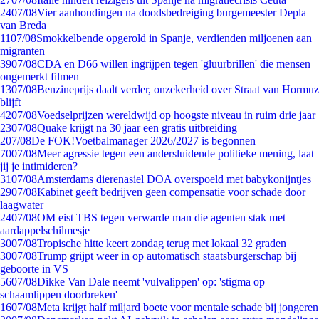
24
07/08
Vier aanhoudingen na doodsbedreiging burgemeester Depla
van Breda
11
07/08
Smokkelbende opgerold in Spanje, verdienden miljoenen aan
migranten
39
07/08
CDA en D66 willen ingrijpen tegen 'gluurbrillen' die mensen
ongemerkt filmen
13
07/08
Benzineprijs daalt verder, onzekerheid over Straat van Hormuz
blijft
42
07/08
Voedselprijzen wereldwijd op hoogste niveau in ruim drie jaar
23
07/08
Quake krijgt na 30 jaar een gratis uitbreiding
2
07/08
De FOK!Voetbalmanager 2026/2027 is begonnen
70
07/08
Meer agressie tegen een andersluidende politieke mening, laat
jij je intimideren?
31
07/08
Amsterdams dierenasiel DOA overspoeld met babykonijntjes
29
07/08
Kabinet geeft bedrijven geen compensatie voor schade door
laagwater
24
07/08
OM eist TBS tegen verwarde man die agenten stak met
aardappelschilmesje
30
07/08
Tropische hitte keert zondag terug met lokaal 32 graden
30
07/08
Trump grijpt weer in op automatisch staatsburgerschap bij
geboorte in VS
56
07/08
Dikke Van Dale neemt 'vulvalippen' op: 'stigma op
schaamlippen doorbreken'
16
07/08
Meta krijgt half miljard boete voor mentale schade bij jongeren