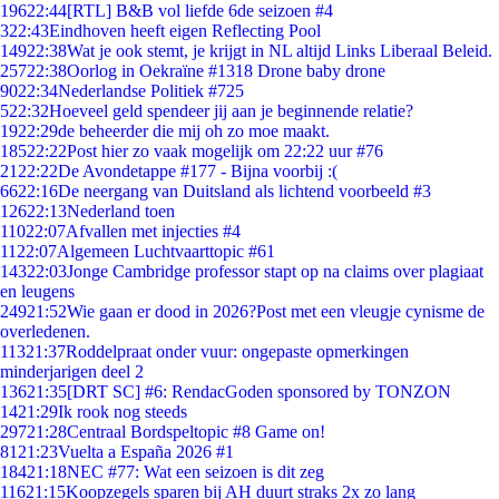
196
22:44
[RTL] B&B vol liefde 6de seizoen #4
3
22:43
Eindhoven heeft eigen Reflecting Pool
149
22:38
Wat je ook stemt, je krijgt in NL altijd Links Liberaal Beleid.
257
22:38
Oorlog in Oekraïne #1318 Drone baby drone
90
22:34
Nederlandse Politiek #725
5
22:32
Hoeveel geld spendeer jij aan je beginnende relatie?
19
22:29
de beheerder die mij oh zo moe maakt.
185
22:22
Post hier zo vaak mogelijk om 22:22 uur #76
21
22:22
De Avondetappe #177 - Bijna voorbij :(
66
22:16
De neergang van Duitsland als lichtend voorbeeld #3
126
22:13
Nederland toen
110
22:07
Afvallen met injecties #4
11
22:07
Algemeen Luchtvaarttopic #61
143
22:03
Jonge Cambridge professor stapt op na claims over plagiaat
en leugens
249
21:52
Wie gaan er dood in 2026?Post met een vleugje cynisme de
overledenen.
113
21:37
Roddelpraat onder vuur: ongepaste opmerkingen
minderjarigen deel 2
136
21:35
[DRT SC] #6: RendacGoden sponsored by TONZON
14
21:29
Ik rook nog steeds
297
21:28
Centraal Bordspeltopic #8 Game on!
81
21:23
Vuelta a España 2026 #1
184
21:18
NEC #77: Wat een seizoen is dit zeg
116
21:15
Koopzegels sparen bij AH duurt straks 2x zo lang