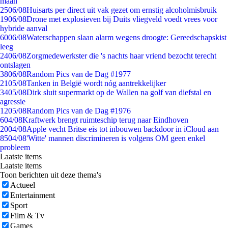
maan
25
06/08
Huisarts per direct uit vak gezet om ernstig alcoholmisbruik
19
06/08
Drone met explosieven bij Duits vliegveld voedt vrees voor
hybride aanval
60
06/08
Waterschappen slaan alarm wegens droogte: Gereedschapskist
leeg
24
06/08
Zorgmedewerkster die 's nachts haar vriend bezocht terecht
ontslagen
38
06/08
Random Pics van de Dag #1977
21
05/08
Tanken in België wordt nóg aantrekkelijker
34
05/08
Dirk sluit supermarkt op de Wallen na golf van diefstal en
agressie
12
05/08
Random Pics van de Dag #1976
6
04/08
Kraftwerk brengt ruimteschip terug naar Eindhoven
20
04/08
Apple vecht Britse eis tot inbouwen backdoor in iCloud aan
85
04/08
'Witte' mannen discrimineren is volgens OM geen enkel
probleem
Laatste items
Laatste items
Toon berichten uit deze thema's
Actueel
Entertainment
Sport
Film & Tv
Games