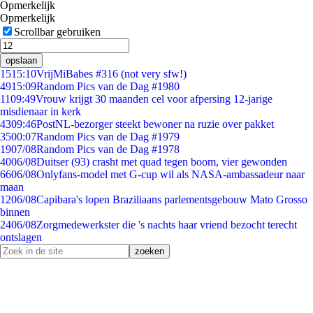
Opmerkelijk
Opmerkelijk
Scrollbar gebruiken
opslaan
15
15:10
VrijMiBabes #316 (not very sfw!)
49
15:09
Random Pics van de Dag #1980
11
09:49
Vrouw krijgt 30 maanden cel voor afpersing 12-jarige
misdienaar in kerk
43
09:46
PostNL-bezorger steekt bewoner na ruzie over pakket
35
00:07
Random Pics van de Dag #1979
19
07/08
Random Pics van de Dag #1978
40
06/08
Duitser (93) crasht met quad tegen boom, vier gewonden
66
06/08
Onlyfans-model met G-cup wil als NASA-ambassadeur naar
maan
12
06/08
Capibara's lopen Braziliaans parlementsgebouw Mato Grosso
binnen
24
06/08
Zorgmedewerkster die 's nachts haar vriend bezocht terecht
ontslagen