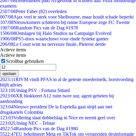
20
07/08
Denemarken pakt AI-gebruik in scholen aan: extra mondelinge
examens
25
07/08
Peter Faber (82) overleden
0
07/08
Ajax veel te sterk voor Shelbourne, maar houdt schade beperkt
1
07/08
Nieuwkomers schitteren bij ruime Europese zege FC Twente
19
07/08
Random Pics van de Dag #1978
15
06/08
Ontslagen bij Halo Studios na Campaign Evolved
19
06/08
PS5-doos waarschuwt voor einde fysieke games
2
06/08
Le Court wint na nerveuze finale, Pieterse derde
Actieve items
Actieve items
Scrollbar gebruiken
opslaan
20
23:11
RIVM vindt PFAS in al de geteste moedermelk, borstvoeding
blijft advies
3
23:10
Uitslag PSV - Fortuna Sittard
29
23:06
XR blokkeert A12 ruim twee uur, agent gebeten bij
aanhouding
3
23:04
Nieuwe president De la Espriella gaat strijd aan met
drugskartels Colombia
1
23:03
Vollering slaat dubbelslag in Nice en neemt geel over
2
23:02
Uitslag NEC - Telstar
49
22:54
Random Pics van de Dag #1980
55
22:47
EU bekritiseert Meta en TikTok om verspreiden desinformatie