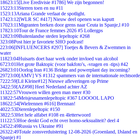
186
23:15
[Live Eredivisie #1786] We zijn begonnen!
152
23:13
Sterren toen en nu #11
15
23:13
Ariana Grande verlaat de spotlight.
174
23:12
[WLR SC #417] Nieuw deel openen was kaputt
170
23:11
Migranten breken door grens naar Ceuta in Spanje,l #10
178
23:10
Tour de France femmes 2026 #5 Lollergps
128
23:09
Buitenlandse steden lepeltopic #268
3
23:08
Post hier je favoriete SHO podcast!
2
23:06
[INFLUENCERS #297] Toetjes & Bevers & Zwemmen in
water
118
23:04
Huisarts doet haar werk onder invloed van alcohol
67
23:01
Het grote Baktopic (voor bakfoto's, -vragen en -tips) #42
268
23:01
Oorlog Iran #136 Bridge and powerplant day incoming?
297
23:00
[AMV] VS #1312 spammers van de internationale rechtsorde
72
22:59
[Lil Kleine#12] Nieuwe afleveringen op Prime
34
22:59
[AZ#98] Heel Nederland achter AZ
113
22:57
Vrouwen willen geen man meer #30
138
22:54
Meisjesnamenlepeltopic #367 LOOOOL LAPO
186
22:54
[Wielrennen #616] Brennan!
40
22:53
Dierenlepeltopic #150
38
22:53
Het hele alfabet #108 en 4letterwoord
111
22:53
Hoe denkt God echt over homo-seksualiteit? deel 4
245
22:49
Russia vs Ukraine #91
263
22:49
Totale zonsverduistering 12-08-2026 (Groenland, IJsland en
Spanje) #1