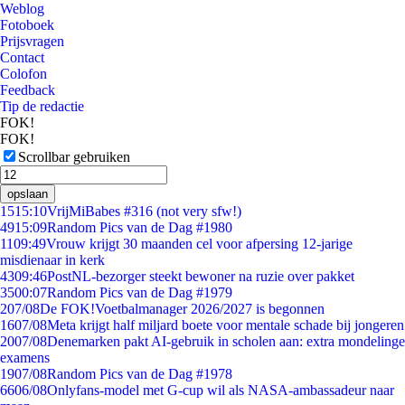
Weblog
Fotoboek
Prijsvragen
Contact
Colofon
Feedback
Tip de redactie
FOK!
FOK!
Scrollbar gebruiken
opslaan
15
15:10
VrijMiBabes #316 (not very sfw!)
49
15:09
Random Pics van de Dag #1980
11
09:49
Vrouw krijgt 30 maanden cel voor afpersing 12-jarige
misdienaar in kerk
43
09:46
PostNL-bezorger steekt bewoner na ruzie over pakket
35
00:07
Random Pics van de Dag #1979
2
07/08
De FOK!Voetbalmanager 2026/2027 is begonnen
16
07/08
Meta krijgt half miljard boete voor mentale schade bij jongeren
20
07/08
Denemarken pakt AI-gebruik in scholen aan: extra mondelinge
examens
19
07/08
Random Pics van de Dag #1978
66
06/08
Onlyfans-model met G-cup wil als NASA-ambassadeur naar