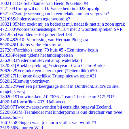
100
21:11
De Schatkamer van Beeld & Geluid #4
75
21:09
Trump wil dat J.D. Vance hem in 2028 opvolgt
63
21:07
Zou je vreemdgaan in een relatie kunnen vergeven?
3
21:06
Scholensysteem tegenwoordig?
103
21:05
Man zoekt mij en bedreigt mij, nadat ik met zijn zoon sprak
47
21:00
Woordensamenstelspel #1184 met 2 woorden spreken SVP
281
20:54
Van kleuter tot puber deel 184
83
20:48
2010: Vermissing van Herman Ploegstra
59
20:48
Huisarts verkracht vrouw.
227
20:47
archito's jaren '70 huis #5 - Een nieuw begin
8
20:36
Poepen tijdens het tandenpoetsen
236
20:33
Nederland stevent af op watertekort
18
20:31
[Boekbespreking] Yesteryear - Caro Claire Burke
206
20:29
Verander een letter expert (7lettereditie) #50
63
20:27
Het grote dagelijkse Trump nieuws topic #31
56
20:25
Eeuwig voortleven
23
20:22
Weer een parkeergarage dicht in Dordrecht, auto's zo snel
mogelijk weg
180
20:19
Touwtrekken 2.0 #636 - Team 1 beste team *G* *O*
40
20:14
Horrorfilms #33: Halloween
26
20:07
Twee zwaargewonden bij eenzijdig ongeval Zeeland.
52
20:05
OM-Teamleider met kinderporno is oud-directeur van twee
basisscholen
166
19:58
Dingen waar je enorm vrolijk van wordt #3
25
19:56
Natuur en Wild