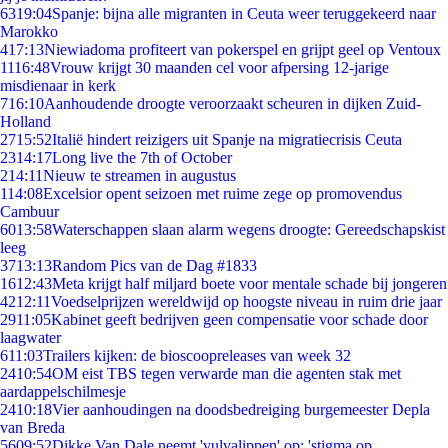
63
19:04
Spanje: bijna alle migranten in Ceuta weer teruggekeerd naar
Marokko
4
17:13
Niewiadoma profiteert van pokerspel en grijpt geel op Ventoux
11
16:48
Vrouw krijgt 30 maanden cel voor afpersing 12-jarige
misdienaar in kerk
7
16:10
Aanhoudende droogte veroorzaakt scheuren in dijken Zuid-
Holland
27
15:52
Italië hindert reizigers uit Spanje na migratiecrisis Ceuta
23
14:17
Long live the 7th of October
2
14:11
Nieuw te streamen in augustus
1
14:08
Excelsior opent seizoen met ruime zege op promovendus
Cambuur
60
13:58
Waterschappen slaan alarm wegens droogte: Gereedschapskist
leeg
37
13:13
Random Pics van de Dag #1833
16
12:43
Meta krijgt half miljard boete voor mentale schade bij jongeren
42
12:11
Voedselprijzen wereldwijd op hoogste niveau in ruim drie jaar
29
11:05
Kabinet geeft bedrijven geen compensatie voor schade door
laagwater
6
11:03
Trailers kijken: de bioscoopreleases van week 32
24
10:54
OM eist TBS tegen verwarde man die agenten stak met
aardappelschilmesje
24
10:18
Vier aanhoudingen na doodsbedreiging burgemeester Depla
van Breda
56
09:52
Dikke Van Dale neemt 'vulvalippen' op: 'stigma op