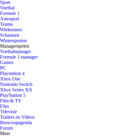
Sport
Voetbal
Formule 1
Autosport
Tennis
Wielrennen
Schaatsen
Wintersporten
Managerspelen
Voetbalmanager
Formule 1-manager
Games
PC
Playstation 4
Xbox One
Nintendo Switch
Xbox Series X|S
PlayStation 5
Film & TV
Film
Televisie
Trailers en Videos
Bioscoopagenda
Forum
Meer