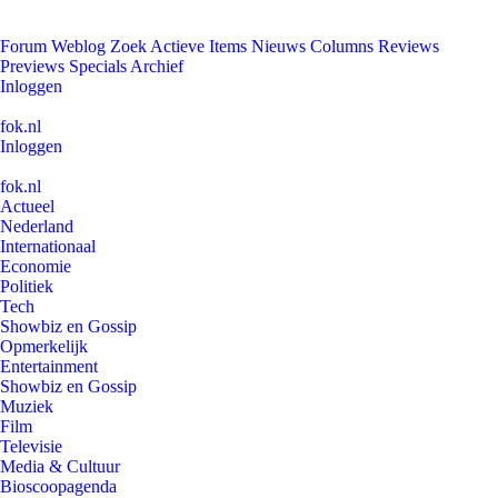
Forum
Weblog
Zoek
Actieve Items
Nieuws
Columns
Reviews
Previews
Specials
Archief
Inloggen
fok.nl
Inloggen
fok.nl
Actueel
Nederland
Internationaal
Economie
Politiek
Tech
Showbiz en Gossip
Opmerkelijk
Entertainment
Showbiz en Gossip
Muziek
Film
Televisie
Media & Cultuur
Bioscoopagenda