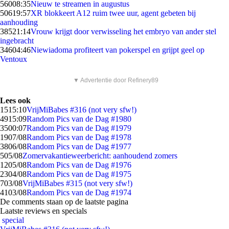
560
08:35
Nieuw te streamen in augustus
506
19:57
XR blokkeert A12 ruim twee uur, agent gebeten bij
aanhouding
385
21:14
Vrouw krijgt door verwisseling het embryo van ander stel
ingebracht
346
04:46
Niewiadoma profiteert van pokerspel en grijpt geel op
Ventoux
▼ Advertentie door Refinery89
Lees ook
15
15:10
VrijMiBabes #316 (not very sfw!)
49
15:09
Random Pics van de Dag #1980
35
00:07
Random Pics van de Dag #1979
19
07/08
Random Pics van de Dag #1978
38
06/08
Random Pics van de Dag #1977
5
05/08
Zomervakantieweerbericht: aanhoudend zomers
12
05/08
Random Pics van de Dag #1976
23
04/08
Random Pics van de Dag #1975
7
03/08
VrijMiBabes #315 (not very sfw!)
41
03/08
Random Pics van de Dag #1974
De comments staan op de laatste pagina
Laatste reviews en specials
special