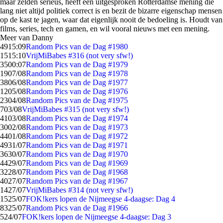
maar zelden serieus, heeft een uitgesproken Rotterdamse mening die
lang niet altijd politiek correct is en bezit de bizarre eigenschap mensen
op de kast te jagen, waar dat eigenlijk nooit de bedoeling is. Houdt van
films, series, tech en gamen, en wil vooral nieuws met een mening.
Meer van Danny
49
15:09
Random Pics van de Dag #1980
15
15:10
VrijMiBabes #316 (not very sfw!)
35
00:07
Random Pics van de Dag #1979
19
07/08
Random Pics van de Dag #1978
38
06/08
Random Pics van de Dag #1977
12
05/08
Random Pics van de Dag #1976
23
04/08
Random Pics van de Dag #1975
7
03/08
VrijMiBabes #315 (not very sfw!)
41
03/08
Random Pics van de Dag #1974
30
02/08
Random Pics van de Dag #1973
44
01/08
Random Pics van de Dag #1972
49
31/07
Random Pics van de Dag #1971
36
30/07
Random Pics van de Dag #1970
44
29/07
Random Pics van de Dag #1969
32
28/07
Random Pics van de Dag #1968
40
27/07
Random Pics van de Dag #1967
14
27/07
VrijMiBabes #314 (not very sfw!)
15
25/07
FOK!kers lopen de Nijmeegse 4-daagse: Dag 4
83
25/07
Random Pics van de Dag #1966
5
24/07
FOK!kers lopen de Nijmeegse 4-daagse: Dag 3