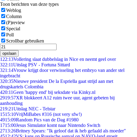
Toon berichten van deze types
Weblog
Column
(P)review
Special
Poll
Scrollbar gebruiken
opslaan
1
22:13
Vollering slaat dubbelslag in Nice en neemt geel over
3
22:11
Uitslag PSV - Fortuna Sittard
3
21:14
Vrouw krijgt door verwisseling het embryo van ander stel
ingebracht
3
20:35
Nieuwe president De la Espriella gaat strijd aan met
drugskartels Colombia
4
20:11
Geen 'happy end' bij seksdate via Kinky.nl
29
19:57
XR blokkeert A12 ruim twee uur, agent gebeten bij
aanhouding
2
19:21
Uitslag NEC - Telstar
15
15:10
VrijMiBabes #316 (not very sfw!)
49
15:09
Random Pics van de Dag #1980
17
15:00
Jesus Simulator komt naar Nintendo Switch
27
13:26
Britney Spears: "Ik geloof dat ik heb gefaald als moeder"
45
12:42
VS: kans op Russische aanval op NAVO-land groeit,