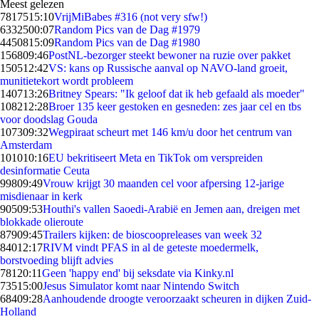
Meest gelezen
78175
15:10
VrijMiBabes #316 (not very sfw!)
63325
00:07
Random Pics van de Dag #1979
44508
15:09
Random Pics van de Dag #1980
1568
09:46
PostNL-bezorger steekt bewoner na ruzie over pakket
1505
12:42
VS: kans op Russische aanval op NAVO-land groeit,
munitietekort wordt probleem
1407
13:26
Britney Spears: "Ik geloof dat ik heb gefaald als moeder"
1082
12:28
Broer 135 keer gestoken en gesneden: zes jaar cel en tbs
voor doodslag Gouda
1073
09:32
Wegpiraat scheurt met 146 km/u door het centrum van
Amsterdam
1010
10:16
EU bekritiseert Meta en TikTok om verspreiden
desinformatie Ceuta
998
09:49
Vrouw krijgt 30 maanden cel voor afpersing 12-jarige
misdienaar in kerk
905
09:53
Houthi's vallen Saoedi-Arabië en Jemen aan, dreigen met
blokkade olieroute
879
09:45
Trailers kijken: de bioscoopreleases van week 32
840
12:17
RIVM vindt PFAS in al de geteste moedermelk,
borstvoeding blijft advies
781
20:11
Geen 'happy end' bij seksdate via Kinky.nl
735
15:00
Jesus Simulator komt naar Nintendo Switch
684
09:28
Aanhoudende droogte veroorzaakt scheuren in dijken Zuid-
Holland