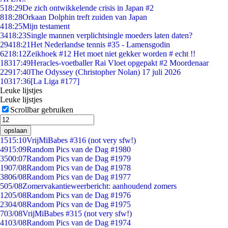
5
18:29
De zich ontwikkelende crisis in Japan #2
8
18:28
Orkaan Dolphin treft zuiden van Japan
4
18:25
Mijn testament
34
18:23
Single mannen verplichtsingle moeders laten daten?
294
18:21
Het Nederlandse tennis #35 - Lamensgodin
62
18:12
Zeikhoek #12 Het moet niet gekker worden # echt !!
183
17:49
Heracles-voetballer Rai Vloet opgepakt #2 Moordenaar
229
17:40
The Odyssey (Christopher Nolan) 17 juli 2026
103
17:36
[La Liga #177]
Leuke lijstjes
Leuke lijstjes
Scrollbar gebruiken
opslaan
15
15:10
VrijMiBabes #316 (not very sfw!)
49
15:09
Random Pics van de Dag #1980
35
00:07
Random Pics van de Dag #1979
19
07/08
Random Pics van de Dag #1978
38
06/08
Random Pics van de Dag #1977
5
05/08
Zomervakantieweerbericht: aanhoudend zomers
12
05/08
Random Pics van de Dag #1976
23
04/08
Random Pics van de Dag #1975
7
03/08
VrijMiBabes #315 (not very sfw!)
41
03/08
Random Pics van de Dag #1974