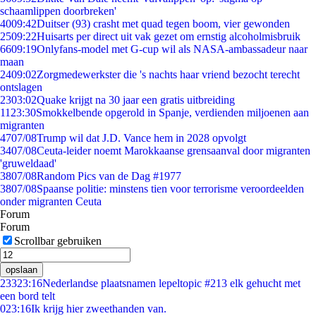
schaamlippen doorbreken'
40
09:42
Duitser (93) crasht met quad tegen boom, vier gewonden
25
09:22
Huisarts per direct uit vak gezet om ernstig alcoholmisbruik
66
09:19
Onlyfans-model met G-cup wil als NASA-ambassadeur naar
maan
24
09:02
Zorgmedewerkster die 's nachts haar vriend bezocht terecht
ontslagen
23
03:02
Quake krijgt na 30 jaar een gratis uitbreiding
11
23:30
Smokkelbende opgerold in Spanje, verdienden miljoenen aan
migranten
47
07/08
Trump wil dat J.D. Vance hem in 2028 opvolgt
34
07/08
Ceuta-leider noemt Marokkaanse grensaanval door migranten
'gruweldaad'
38
07/08
Random Pics van de Dag #1977
38
07/08
Spaanse politie: minstens tien voor terrorisme veroordeelden
onder migranten Ceuta
Forum
Forum
Scrollbar gebruiken
opslaan
233
23:16
Nederlandse plaatsnamen lepeltopic #213 elk gehucht met
een bord telt
0
23:16
Ik krijg hier zweethanden van.