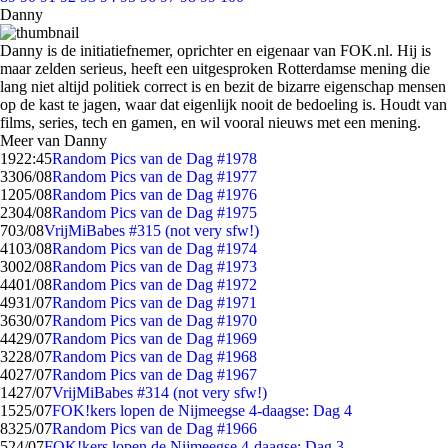
Danny
Danny is de initiatiefnemer, oprichter en eigenaar van FOK.nl. Hij is
maar zelden serieus, heeft een uitgesproken Rotterdamse mening die
lang niet altijd politiek correct is en bezit de bizarre eigenschap mensen
op de kast te jagen, waar dat eigenlijk nooit de bedoeling is. Houdt van
films, series, tech en gamen, en wil vooral nieuws met een mening.
Meer van Danny
19
22:45
Random Pics van de Dag #1978
33
06/08
Random Pics van de Dag #1977
12
05/08
Random Pics van de Dag #1976
23
04/08
Random Pics van de Dag #1975
7
03/08
VrijMiBabes #315 (not very sfw!)
41
03/08
Random Pics van de Dag #1974
30
02/08
Random Pics van de Dag #1973
44
01/08
Random Pics van de Dag #1972
49
31/07
Random Pics van de Dag #1971
36
30/07
Random Pics van de Dag #1970
44
29/07
Random Pics van de Dag #1969
32
28/07
Random Pics van de Dag #1968
40
27/07
Random Pics van de Dag #1967
14
27/07
VrijMiBabes #314 (not very sfw!)
15
25/07
FOK!kers lopen de Nijmeegse 4-daagse: Dag 4
83
25/07
Random Pics van de Dag #1966
5
24/07
FOK!kers lopen de Nijmeegse 4-daagse: Dag 3