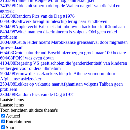
21
05/08
Tanken in België wordt nóg aantrekkelijker
34
05/08
Dirk sluit supermarkt op de Wallen na golf van diefstal en
agressie
12
05/08
Random Pics van de Dag #1976
6
04/08
Kraftwerk brengt ruimteschip terug naar Eindhoven
20
04/08
Apple vecht Britse eis tot inbouwen backdoor in iCloud aan
84
04/08
'Witte' mannen discrimineren is volgens OM geen enkel
probleem
30
04/08
Ceuta-leider noemt Marokkaanse grensaanval door migranten
'gruweldaad'
6
04/08
Grote natuurbrand Boschhuizerbergen groeit naar 100 hectare
6
04/08
FOK! was even down
41
04/08
Regering VS geeft scholen die 'genderidentiteit' van kinderen
verbergen voor ouders ultimatum
59
04/08
Vrouw die asielzoekers hielp in Athene vermoord door
Afghaanse asielzoeker
25
04/08
Lekker op vakantie naar Afghanistan volgens Taliban geen
probleem
23
04/08
Random Pics van de Dag #1975
Laatste items
Laatste items
Toon berichten uit deze thema's
Actueel
Entertainment
Sport