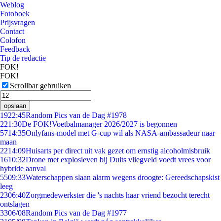
Weblog
Fotoboek
Prijsvragen
Contact
Colofon
Feedback
Tip de redactie
FOK!
FOK!
Scrollbar gebruiken
opslaan
19
22:45
Random Pics van de Dag #1978
2
21:30
De FOK!Voetbalmanager 2026/2027 is begonnen
57
14:35
Onlyfans-model met G-cup wil als NASA-ambassadeur naar
maan
22
14:09
Huisarts per direct uit vak gezet om ernstig alcoholmisbruik
16
10:32
Drone met explosieven bij Duits vliegveld voedt vrees voor
hybride aanval
55
09:33
Waterschappen slaan alarm wegens droogte: Gereedschapskist
leeg
23
06:40
Zorgmedewerkster die 's nachts haar vriend bezocht terecht
ontslagen
33
06/08
Random Pics van de Dag #1977