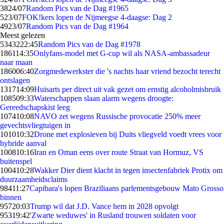
38
24/07
Random Pics van de Dag #1965
5
23/07
FOK!kers lopen de Nijmeegse 4-daagse: Dag 2
49
23/07
Random Pics van de Dag #1964
Meest gelezen
53432
22:45
Random Pics van de Dag #1978
1861
14:35
Onlyfans-model met G-cup wil als NASA-ambassadeur
naar maan
1860
06:40
Zorgmedewerkster die 's nachts haar vriend bezocht terecht
ontslagen
1317
14:09
Huisarts per direct uit vak gezet om ernstig alcoholmisbruik
1085
09:33
Waterschappen slaan alarm wegens droogte:
Gereedschapskist leeg
1074
10:08
NAVO zet wegens Russische provocatie 250% meer
gevechtsvliegtuigen in
1010
10:32
Drone met explosieven bij Duits vliegveld voedt vrees voor
hybride aanval
1008
10:16
Iran en Oman eens over route Straat van Hormuz, VS
buitenspel
1004
10:28
Wakker Dier dient klacht in tegen insectenfabriek Protix om
duurzaamheidsclaims
984
11:27
Capibara's lopen Braziliaans parlementsgebouw Mato Grosso
binnen
957
20:03
Trump wil dat J.D. Vance hem in 2028 opvolgt
953
19:42
'Zwarte weduwes' in Rusland trouwen soldaten voor