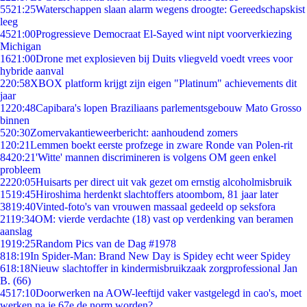
55
21:25
Waterschappen slaan alarm wegens droogte: Gereedschapskist
leeg
45
21:00
Progressieve Democraat El-Sayed wint nipt voorverkiezing
Michigan
16
21:00
Drone met explosieven bij Duits vliegveld voedt vrees voor
hybride aanval
2
20:58
XBOX platform krijgt zijn eigen "Platinum" achievements dit
jaar
12
20:48
Capibara's lopen Braziliaans parlementsgebouw Mato Grosso
binnen
5
20:30
Zomervakantieweerbericht: aanhoudend zomers
1
20:21
Lemmen boekt eerste profzege in zware Ronde van Polen-rit
84
20:21
'Witte' mannen discrimineren is volgens OM geen enkel
probleem
22
20:05
Huisarts per direct uit vak gezet om ernstig alcoholmisbruik
15
19:45
Hiroshima herdenkt slachtoffers atoombom, 81 jaar later
38
19:40
Vinted-foto's van vrouwen massaal gedeeld op seksfora
21
19:34
OM: vierde verdachte (18) vast op verdenking van beramen
aanslag
19
19:25
Random Pics van de Dag #1978
8
18:19
In Spider-Man: Brand New Day is Spidey echt weer Spidey
6
18:18
Nieuw slachtoffer in kindermisbruikzaak zorgprofessional Jan
B. (66)
45
17:10
Doorwerken na AOW-leeftijd vaker vastgelegd in cao's, moet
werken na je 67e de norm worden?