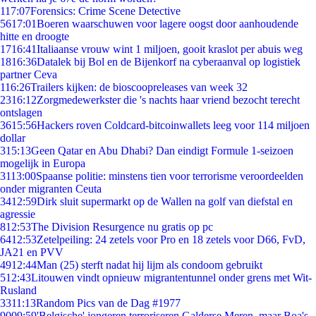
1
17:07
Forensics: Crime Scene Detective
56
17:01
Boeren waarschuwen voor lagere oogst door aanhoudende
hitte en droogte
17
16:41
Italiaanse vrouw wint 1 miljoen, gooit kraslot per abuis weg
18
16:36
Datalek bij Bol en de Bijenkorf na cyberaanval op logistiek
partner Ceva
1
16:26
Trailers kijken: de bioscoopreleases van week 32
23
16:12
Zorgmedewerkster die 's nachts haar vriend bezocht terecht
ontslagen
36
15:56
Hackers roven Coldcard-bitcoinwallets leeg voor 114 miljoen
dollar
3
15:13
Geen Qatar en Abu Dhabi? Dan eindigt Formule 1-seizoen
mogelijk in Europa
31
13:00
Spaanse politie: minstens tien voor terrorisme veroordeelden
onder migranten Ceuta
34
12:59
Dirk sluit supermarkt op de Wallen na golf van diefstal en
agressie
8
12:53
The Division Resurgence nu gratis op pc
64
12:53
Zetelpeiling: 24 zetels voor Pro en 18 zetels voor D66, FvD,
JA21 en PVV
49
12:44
Man (25) sterft nadat hij lijm als condoom gebruikt
5
12:43
Litouwen vindt opnieuw migrantentunnel onder grens met Wit-
Rusland
33
11:13
Random Pics van de Dag #1977
90
09:59
'Belgische' jongeren terroriseren Galderse Meren, maar Boa's