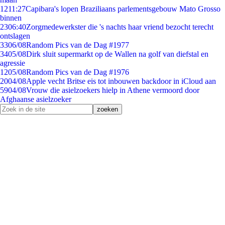
12
11:27
Capibara's lopen Braziliaans parlementsgebouw Mato Grosso
binnen
23
06:40
Zorgmedewerkster die 's nachts haar vriend bezocht terecht
ontslagen
33
06/08
Random Pics van de Dag #1977
34
05/08
Dirk sluit supermarkt op de Wallen na golf van diefstal en
agressie
12
05/08
Random Pics van de Dag #1976
20
04/08
Apple vecht Britse eis tot inbouwen backdoor in iCloud aan
59
04/08
Vrouw die asielzoekers hielp in Athene vermoord door
Afghaanse asielzoeker