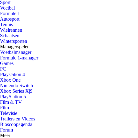
Sport
Voetbal
Formule 1
Autosport
Tennis
Wielrennen
Schaatsen
Wintersporten
Managerspelen
Voetbalmanager
Formule 1-manager
Games
PC
Playstation 4
Xbox One
Nintendo Switch
Xbox Series X|S
PlayStation 5
Film & TV
Film
Televisie
Trailers en Videos
Bioscoopagenda
Forum
Meer