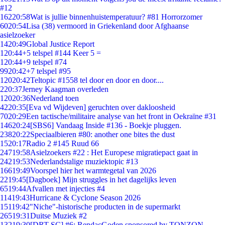
#12
162
20:58
Wat is jullie binnenhuistemperatuur? #81 Horrorzomer
60
20:54
Lisa (38) vermoord in Griekenland door Afghaanse
asielzoeker
14
20:49
Global Justice Report
1
20:44
+5 telspel #144 Keer 5 =
1
20:44
+9 telspel #74
99
20:42
+7 telspel #95
120
20:42
Teltopic #1558 tel door en door en door....
2
20:37
Jerney Kaagman overleden
120
20:36
Nederland toen
42
20:35
[Eva vd Wijdeven] geruchten over dakloosheid
70
20:29
Een tactische/militaire analyse van het front in Oekraïne #31
146
20:24
[SBS6] Vandaag Inside #136 - Boekje pluggen.
238
20:22
Speciaalbieren #80: another one bites the dust
15
20:17
Radio 2 #145 Ruud 66
247
19:58
Asielzoekers #22 : Het Europese migratiepact gaat in
242
19:53
Nederlandstalige muziektopic #13
166
19:49
Voorspel hier het warmtegetal van 2026
22
19:45
[Dagboek] Mijn struggles in het dagelijks leven
65
19:44
Afvallen met injecties #4
114
19:43
Hurricane & Cyclone Season 2026
151
19:42
"Niche"-historische producten in de supermarkt
265
19:31
Duitse Muziek #2
132
19:30
[DRT SC] #6: RendacGoden sponsored by TONZON