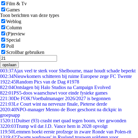
Film & Tv
Games
Toon berichten van deze types
Weblog
Column
(P)review
Special
Poll
Scrollbar gebruiken
opslaan
0
03:37
Ajax veel te sterk voor Shelbourne, maar houdt schade beperkt
0
02:34
Nieuwkomers schitteren bij ruime Europese zege FC Twente
19
22:45
Random Pics van de Dag #1978
8
22:04
Ontslagen bij Halo Studios na Campaign Evolved
8
22:01
PS5-doos waarschuwt voor einde fysieke games
2
21:30
De FOK!Voetbalmanager 2026/2027 is begonnen
2
21:03
Le Court wint na nerveuze finale, Pieterse derde
20
20:40
NPO-manager Menno de Boer geschorst na dickpic in
groepsapp
15
20:11
Duitser (93) crasht met quad tegen boom, vier gewonden
32
20:03
Trump wil dat J.D. Vance hem in 2028 opvolgt
1
19:50
Lemmen boekt eerste profzege in zware Ronde van Polen-rit
13
19:42
'Zwarte weduwes' in Rusland trouwen soldaten voor