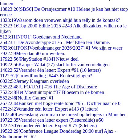
binnen
188
23:20
[SBS6] De Oranjezomer #10 Helene je kan het niet stop
ermee
18
23:19
Waarom doen vrouwen altijd hun telly in de kontzak?
233
23:16
Top 2000 Editie 2025 #243 Alle dikzakken willen op je
lijken
51
23:11
[NPO1] Goedenavond Nederland
254
23:11
De Avondetappe #176 - Met Ellen ten Damme.
76
23:01
[FOK!Voetbalmanager 2026/2027] #1 We zijn er weer
79
22:59
Meer dan 40 uur werken.
179
22:56
[PlayStation #184] Nieuw deel
109
22:56
Kapper Walat (27) slachtoffer van vernielingen
140
22:52
Verander één letter: Expert #91 (10 letters)
11
22:52
[Crowdfunding] #443 Rentestijgingen?
60
22:52
Jerney Kaagman overleden
255
22:48
[UFO/UAP] #16 The Age of Disclosure
75
22:48
Het Moestuintopic #37 Bloesem in de bomen
55
22:46
[Netflix Games] #1
267
22:44
Banken met hoge rente topic #95 - Dichter naar de 0
47
22:42
Verander één letter: Expert #143 (9 letters)
11
22:40
Levenslang voor man die inreed op betogers in München
197
22:35
Verander een letter expert (7lettereditie) #50
12
22:30
Verander één letter. Expert # 75 (8 letters)
195
22:29
[Conference League Donderdag 20:00 uur] Ajax -
Shelbourne FC #2