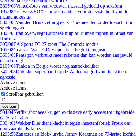
werken na je 67e de norm worden?
38
05/08
Vinted-foto's van vrouwen massaal gedeeld op seksfora
1
05/08
Nieuwe XBOX Game Pass titels voor de eerste helft van de
maand augustus
53
05/08
Van den Brink zet nog eens 14 gemeenten onder toezicht om
spreidingswet
18
05/08
Iran overweegt Europese hulp bij ruimen mijnen in Straat van
Hormuz
3
05/08
EA Sports FC 27 toont The Grounds-modus
1
05/08
Gears of War: E-Day open beta begint 6 augustus
36
05/08
Pentagon verbruikt meer raketten dan kan worden aangevuld,
tekort dreigt
21
05/08
Tanken in België wordt nóg aantrekkelijker
34
05/08
Dirk sluit supermarkt op de Wallen na golf van diefstal en
agressie
Actieve items
Actieve items
Scrollbar gebruiken
opslaan
5
04:04
Netflix-abonnees krijgen exclusieve early access tot uitgebreide
GTA VI trailer
33
04:01
Wakker Dier dient klacht in tegen insectenfabriek Protix om
duurzaamheidsclaims
12
03:56
Zangeres en Idols-jurylid Jerney Kaagman op 79-jarige leeftijd