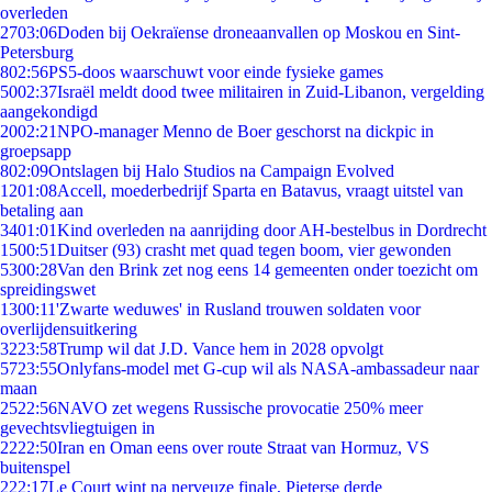
overleden
27
03:06
Doden bij Oekraïense droneaanvallen op Moskou en Sint-
Petersburg
8
02:56
PS5-doos waarschuwt voor einde fysieke games
50
02:37
Israël meldt dood twee militairen in Zuid-Libanon, vergelding
aangekondigd
20
02:21
NPO-manager Menno de Boer geschorst na dickpic in
groepsapp
8
02:09
Ontslagen bij Halo Studios na Campaign Evolved
12
01:08
Accell, moederbedrijf Sparta en Batavus, vraagt uitstel van
betaling aan
34
01:01
Kind overleden na aanrijding door AH-bestelbus in Dordrecht
15
00:51
Duitser (93) crasht met quad tegen boom, vier gewonden
53
00:28
Van den Brink zet nog eens 14 gemeenten onder toezicht om
spreidingswet
13
00:11
'Zwarte weduwes' in Rusland trouwen soldaten voor
overlijdensuitkering
32
23:58
Trump wil dat J.D. Vance hem in 2028 opvolgt
57
23:55
Onlyfans-model met G-cup wil als NASA-ambassadeur naar
maan
25
22:56
NAVO zet wegens Russische provocatie 250% meer
gevechtsvliegtuigen in
22
22:50
Iran en Oman eens over route Straat van Hormuz, VS
buitenspel
2
22:17
Le Court wint na nerveuze finale, Pieterse derde