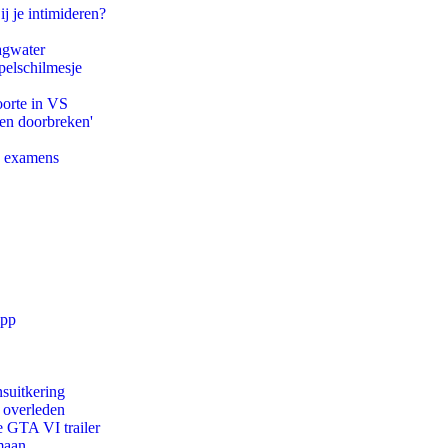
ij je intimideren?
agwater
pelschilmesje
oorte in VS
pen doorbreken'
e examens
app
suitkering
d overleden
e GTA VI trailer
maan