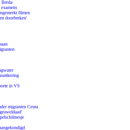
n Breda
e examens
ongemerkt filmen
pen doorbreken'
maan
igranten
agwater
suitkering
oorte in VS
onder migranten Ceuta
'gruweldaad'
pelschilmesje
g aangekondigd