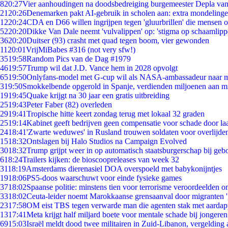
8
20:27
Vier aanhoudingen na doodsbedreiging burgemeester Depla va
21
20:26
Denemarken pakt AI-gebruik in scholen aan: extra mondeling
12
20:24
CDA en D66 willen ingrijpen tegen 'gluurbrillen' die mensen 
52
20:20
Dikke Van Dale neemt 'vulvalippen' op: 'stigma op schaamlip
36
20:20
Duitser (93) crasht met quad tegen boom, vier gewonden
11
20:01
VrijMiBabes #316 (not very sfw!)
35
19:58
Random Pics van de Dag #1979
46
19:57
Trump wil dat J.D. Vance hem in 2028 opvolgt
65
19:50
Onlyfans-model met G-cup wil als NASA-ambassadeur naar 
3
19:50
Smokkelbende opgerold in Spanje, verdienden miljoenen aan m
19
19:45
Quake krijgt na 30 jaar een gratis uitbreiding
25
19:43
Peter Faber (82) overleden
29
19:41
Tropische hitte keert zondag terug met lokaal 32 graden
25
19:14
Kabinet geeft bedrijven geen compensatie voor schade door la
24
18:41
'Zwarte weduwes' in Rusland trouwen soldaten voor overlijden
15
18:32
Ontslagen bij Halo Studios na Campaign Evolved
30
18:32
Trump grijpt weer in op automatisch staatsburgerschap bij geb
6
18:24
Trailers kijken: de bioscoopreleases van week 32
31
18:19
Amsterdams dierenasiel DOA overspoeld met babykonijntjes
19
18:06
PS5-doos waarschuwt voor einde fysieke games
37
18:02
Spaanse politie: minstens tien voor terrorisme veroordeelden 
33
18:02
Ceuta-leider noemt Marokkaanse grensaanval door migranten 
23
17:58
OM eist TBS tegen verwarde man die agenten stak met aardap
13
17:41
Meta krijgt half miljard boete voor mentale schade bij jongeren
69
15:03
Israël meldt dood twee militairen in Zuid-Libanon, vergeldin