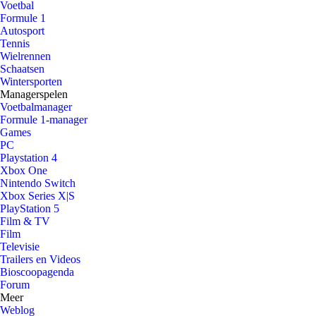
Voetbal
Formule 1
Autosport
Tennis
Wielrennen
Schaatsen
Wintersporten
Managerspelen
Voetbalmanager
Formule 1-manager
Games
PC
Playstation 4
Xbox One
Nintendo Switch
Xbox Series X|S
PlayStation 5
Film & TV
Film
Televisie
Trailers en Videos
Bioscoopagenda
Forum
Meer
Weblog