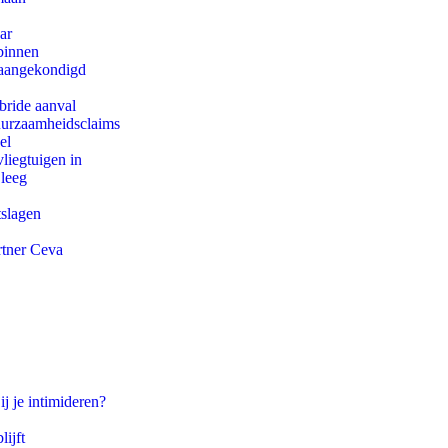
ar
binnen
g aangekondigd
bride aanval
duurzaamheidsclaims
el
iegtuigen in
 leeg
tslagen
rtner Ceva
ij je intimideren?
ijft