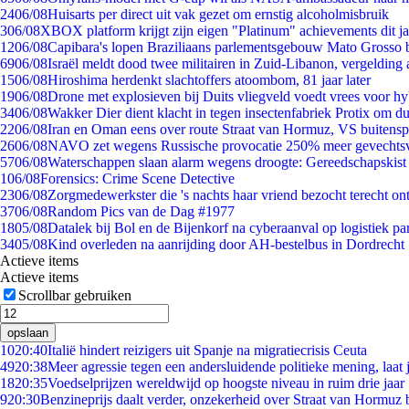
24
06/08
Huisarts per direct uit vak gezet om ernstig alcoholmisbruik
3
06/08
XBOX platform krijgt zijn eigen "Platinum" achievements dit ja
12
06/08
Capibara's lopen Braziliaans parlementsgebouw Mato Grosso 
69
06/08
Israël meldt dood twee militairen in Zuid-Libanon, vergeldin
15
06/08
Hiroshima herdenkt slachtoffers atoombom, 81 jaar later
19
06/08
Drone met explosieven bij Duits vliegveld voedt vrees voor hy
34
06/08
Wakker Dier dient klacht in tegen insectenfabriek Protix om 
22
06/08
Iran en Oman eens over route Straat van Hormuz, VS buitensp
26
06/08
NAVO zet wegens Russische provocatie 250% meer gevechtsvl
57
06/08
Waterschappen slaan alarm wegens droogte: Gereedschapskist
1
06/08
Forensics: Crime Scene Detective
23
06/08
Zorgmedewerkster die 's nachts haar vriend bezocht terecht on
37
06/08
Random Pics van de Dag #1977
18
05/08
Datalek bij Bol en de Bijenkorf na cyberaanval op logistiek pa
34
05/08
Kind overleden na aanrijding door AH-bestelbus in Dordrecht
Actieve items
Actieve items
Scrollbar gebruiken
opslaan
10
20:40
Italië hindert reizigers uit Spanje na migratiecrisis Ceuta
49
20:38
Meer agressie tegen een andersluidende politieke mening, laat j
18
20:35
Voedselprijzen wereldwijd op hoogste niveau in ruim drie jaar
9
20:30
Benzineprijs daalt verder, onzekerheid over Straat van Hormuz bl