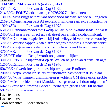
11
14:50
VrijMiBabes #316 (not very sfw!)
35
14:50
Random Pics van de Dag #1979
2
14:30
De FOK!Voetbalmanager 2026/2027 is begonnen
13
09:40
Meta krijgt half miljard boete voor mentale schade bij jongeren
21
09:37
Denemarken pakt AI-gebruik in scholen aan: extra mondeling
19
00:45
Random Pics van de Dag #1978
65
06/08
Onlyfans-model met G-cup wil als NASA-ambassadeur naar 
24
06/08
Huisarts per direct uit vak gezet om ernstig alcoholmisbruik
19
06/08
Drone met explosieven bij Duits vliegveld voedt vrees voor hy
57
06/08
Waterschappen slaan alarm wegens droogte: Gereedschapskist
23
06/08
Zorgmedewerkster die 's nachts haar vriend bezocht terecht on
37
06/08
Random Pics van de Dag #1977
21
05/08
Tanken in België wordt nóg aantrekkelijker
34
05/08
Dirk sluit supermarkt op de Wallen na golf van diefstal en agre
12
05/08
Random Pics van de Dag #1976
6
04/08
Kraftwerk brengt ruimteschip terug naar Eindhoven
20
04/08
Apple vecht Britse eis tot inbouwen backdoor in iCloud aan
85
04/08
'Witte' mannen discrimineren is volgens OM geen enkel probl
33
04/08
Ceuta-leider noemt Marokkaanse grensaanval door migranten 
6
04/08
Grote natuurbrand Boschhuizerbergen groeit naar 100 hectare
6
04/08
FOK! was even down
Laatste items
Laatste items
Toon berichten uit deze thema's