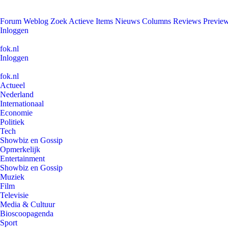
Forum
Weblog
Zoek
Actieve Items
Nieuws
Columns
Reviews
Previe
Inloggen
fok.nl
Inloggen
fok.nl
Actueel
Nederland
Internationaal
Economie
Politiek
Tech
Showbiz en Gossip
Opmerkelijk
Entertainment
Showbiz en Gossip
Muziek
Film
Televisie
Media & Cultuur
Bioscoopagenda
Sport