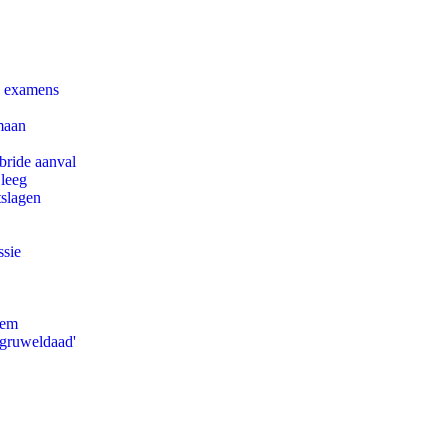
e examens
maan
bride aanval
 leeg
tslagen
ssie
eem
'gruweldaad'