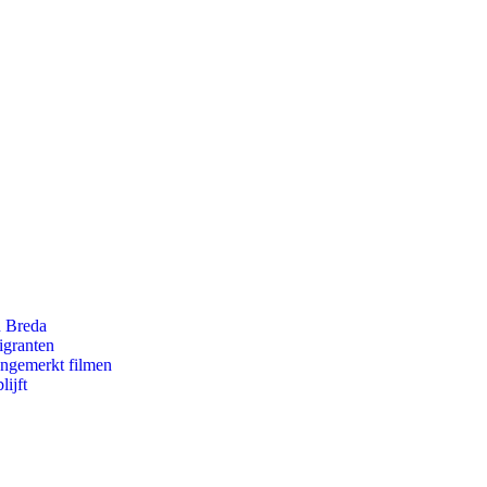
n Breda
igranten
ongemerkt filmen
ijft