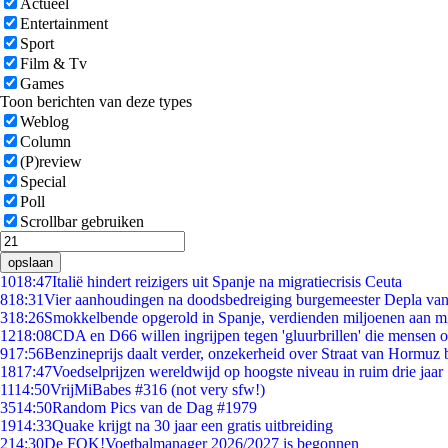
Actueel
Entertainment
Sport
Film & Tv
Games
Toon berichten van deze types
Weblog
Column
(P)review
Special
Poll
Scrollbar gebruiken
opslaan
10
18:47
Italië hindert reizigers uit Spanje na migratiecrisis Ceuta
8
18:31
Vier aanhoudingen na doodsbedreiging burgemeester Depla va
3
18:26
Smokkelbende opgerold in Spanje, verdienden miljoenen aan m
12
18:08
CDA en D66 willen ingrijpen tegen 'gluurbrillen' die mensen 
9
17:56
Benzineprijs daalt verder, onzekerheid over Straat van Hormuz bl
18
17:47
Voedselprijzen wereldwijd op hoogste niveau in ruim drie jaar
11
14:50
VrijMiBabes #316 (not very sfw!)
35
14:50
Random Pics van de Dag #1979
19
14:33
Quake krijgt na 30 jaar een gratis uitbreiding
2
14:30
De FOK!Voetbalmanager 2026/2027 is begonnen