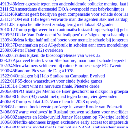
49
13:48
Meer agressie tegen een andersluidende politieke mening, laat j
31
11:52
Amsterdams dierenasiel DOA overspoeld met babykonijntjes
25
11:46
Kabinet geeft bedrijven geen compensatie voor schade door la
23
11:14
OM eist TBS tegen verwarde man die agenten stak met aardap
29
11:08
Tropische hitte keert zondag terug met lokaal 32 graden
30
10:12
Trump grijpt weer in op automatisch staatsburgerschap bij geb
52
09:51
Dikke Van Dale neemt 'vulvalippen' op: 'stigma op schaamlip
13
09:40
Meta krijgt half miljard boete voor mentale schade bij jongeren
21
09:37
Denemarken pakt AI-gebruik in scholen aan: extra mondeling
25
09:05
Peter Faber (82) overleden
6
05:00
Trailers kijken: de bioscoopreleases van week 32
0
03:37
Ajax veel te sterk voor Shelbourne, maar houdt schade beperkt
1
02:34
Nieuwkomers schitteren bij ruime Europese zege FC Twente
19
00:45
Random Pics van de Dag #1978
15
22:04
Ontslagen bij Halo Studios na Campaign Evolved
19
22:01
PS5-doos waarschuwt voor einde fysieke games
2
21:03
Le Court wint na nerveuze finale, Pieterse derde
29
06/08
NPO-manager Menno de Boer geschorst na dickpic in groeps
36
06/08
Duitser (93) crasht met quad tegen boom, vier gewonden
46
06/08
Trump wil dat J.D. Vance hem in 2028 opvolgt
1
06/08
Lemmen boekt eerste profzege in zware Ronde van Polen-rit
24
06/08
'Zwarte weduwes' in Rusland trouwen soldaten voor overlijden
14
06/08
Zangeres en Idols-jurylid Jerney Kaagman op 79-jarige leeftij
10
06/08
Netflix-abonnees krijgen exclusieve early access tot uitgebreid
65
06/08
Onlyfans-model met G-cup wil als NASA-ambassadeur naar 