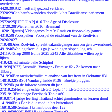
overledenen.
44
20:30
GGZ heeft mij gezond verklaard.
23
20:29
Capibara's wandelen doodleuk het Braziliaanse parlement
binnen
257
20:25
[UFO/UAP] #16 The Age of Disclosure
137
20:20
[Wielrennen #616] Brennan!
10
20:13
[gratis] Videogames Part 9: Gratis en free-to-play games!
43
19:50
[Voorspellen] Voorspel de eindstand van de Eredivisie
2026/2027
7
19:48
Dries Roelvink spreekt vakantieganger aan om gele zwembroek
49
19:46
Woningtekort: dus ga je woningen slopen, logisch
241
19:46
Top 2000 Editie 2025 #243 Alle dikzakken willen op je
lijken
4
19:42
Last minute balie Schiphol
8
19:39
[2023] Australië: Voyager - Promise #2 - Ze komen naar
Tilburg
74
19:36
Een tactische/militaire analyse van het front in Oekraïne #31
148
19:32
[SBS6] Vandaag Inside #136 - Boekje pluggen.
5
19:29
Ik ga de fok-toto winnen dit jaar
273
19:25
Het enige echte LEGO-topic #45 LEGOOOOOOOOOOO
235
19:13
Frontpage Feedback Topic #60
9
19:07
14-jarige leerling Thailand schiet grootouders en leraren dood
14
19:06
Prijs Bar le duc rood in het buitenland
169
18:58
[Centraal] kattenfotoos deel 122
182
18:58
[ONLINE] Roddelpraat Topic #21