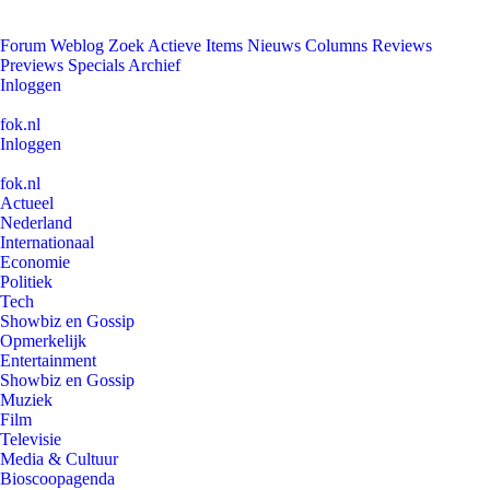
Forum
Weblog
Zoek
Actieve Items
Nieuws
Columns
Reviews
Previews
Specials
Archief
Inloggen
fok.nl
Inloggen
fok.nl
Actueel
Nederland
Internationaal
Economie
Politiek
Tech
Showbiz en Gossip
Opmerkelijk
Entertainment
Showbiz en Gossip
Muziek
Film
Televisie
Media & Cultuur
Bioscoopagenda