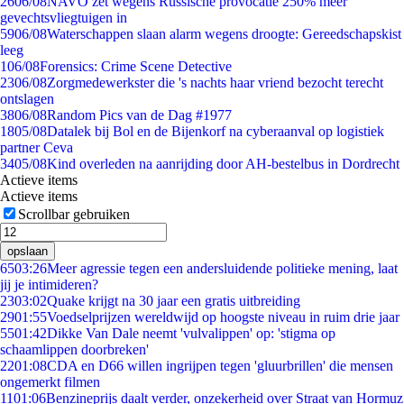
26
06/08
NAVO zet wegens Russische provocatie 250% meer
gevechtsvliegtuigen in
59
06/08
Waterschappen slaan alarm wegens droogte: Gereedschapskist
leeg
1
06/08
Forensics: Crime Scene Detective
23
06/08
Zorgmedewerkster die 's nachts haar vriend bezocht terecht
ontslagen
38
06/08
Random Pics van de Dag #1977
18
05/08
Datalek bij Bol en de Bijenkorf na cyberaanval op logistiek
partner Ceva
34
05/08
Kind overleden na aanrijding door AH-bestelbus in Dordrecht
Actieve items
Actieve items
Scrollbar gebruiken
opslaan
65
03:26
Meer agressie tegen een andersluidende politieke mening, laat
jij je intimideren?
23
03:02
Quake krijgt na 30 jaar een gratis uitbreiding
29
01:55
Voedselprijzen wereldwijd op hoogste niveau in ruim drie jaar
55
01:42
Dikke Van Dale neemt 'vulvalippen' op: 'stigma op
schaamlippen doorbreken'
22
01:08
CDA en D66 willen ingrijpen tegen 'gluurbrillen' die mensen
ongemerkt filmen
11
01:06
Benzineprijs daalt verder, onzekerheid over Straat van Hormuz