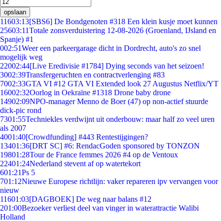
opslaan
116
03:13
[SBS6] De Bondgenoten #318 Een klein kusje moet kunnen
256
03:11
Totale zonsverduistering 12-08-2026 (Groenland, IJsland en
Spanje) #1
0
02:51
Weer een parkeergarage dicht in Dordrecht, auto's zo snel
mogelijk weg
220
02:44
[Live Eredivisie #1784] Dying seconds van het seizoen!
30
02:39
Transfergeruchten en contractverlenging #83
70
02:33
GTA VI #12 GTA VI Extended look 27 Augustus Netflix/YT
160
02:32
Oorlog in Oekraïne #1318 Drone baby drone
149
02:09
NPO-manager Menno de Boer (47) op non-actief stuurde
dick-pic rond
73
01:55
Techniekles verdwijnt uit onderbouw: maar half zo veel uren
als 2007
40
01:40
[Crowdfunding] #443 Rentestijgingen?
134
01:36
[DRT SC] #6: RendacGoden sponsored by TONZON
198
01:28
Tour de France femmes 2026 #4 op de Ventoux
224
01:24
Nederland stevent af op watertekort
6
01:21
Ps 5
7
01:12
Nieuwe Europese richtlijn: vaker repareren ipv vervangen voor
nieuw
116
01:03
[DAGBOEK] De weg naar balans #12
2
01:00
Bezoeker verliest deel van vinger in waterattractie Walibi
Holland