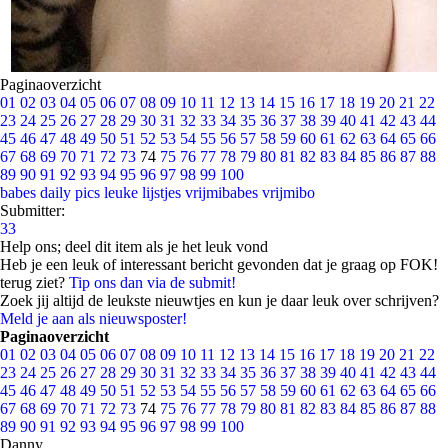
Paginaoverzicht
01
02
03
04
05
06
07
08
09
10
11
12
13
14
15
16
17
18
19
20
21
22
23
24
25
26
27
28
29
30
31
32
33
34
35
36
37
38
39
40
41
42
43
44
45
46
47
48
49
50
51
52
53
54
55
56
57
58
59
60
61
62
63
64
65
66
67
68
69
70
71
72
73
74
75
76
77
78
79
80
81
82
83
84
85
86
87
88
89
90
91
92
93
94
95
96
97
98
99
100
babes
daily pics
leuke lijstjes
vrijmibabes
vrijmibo
Submitter:
33
Help ons; deel dit item als je het leuk vond
Heb je een leuk of interessant bericht gevonden dat je graag op FOK!
terug ziet?
Tip ons dan via de submit!
Zoek jij altijd de leukste nieuwtjes en kun je daar leuk over schrijven?
Meld je aan als nieuwsposter!
Paginaoverzicht
01
02
03
04
05
06
07
08
09
10
11
12
13
14
15
16
17
18
19
20
21
22
23
24
25
26
27
28
29
30
31
32
33
34
35
36
37
38
39
40
41
42
43
44
45
46
47
48
49
50
51
52
53
54
55
56
57
58
59
60
61
62
63
64
65
66
67
68
69
70
71
72
73
74
75
76
77
78
79
80
81
82
83
84
85
86
87
88
89
90
91
92
93
94
95
96
97
98
99
100
Danny