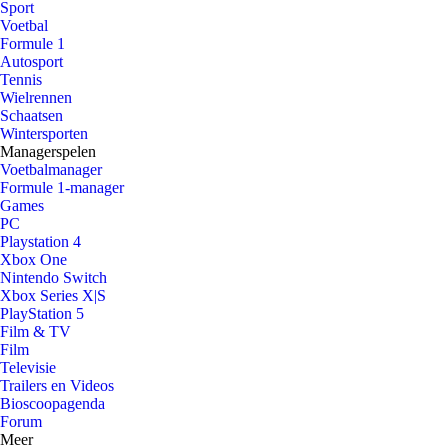
Sport
Voetbal
Formule 1
Autosport
Tennis
Wielrennen
Schaatsen
Wintersporten
Managerspelen
Voetbalmanager
Formule 1-manager
Games
PC
Playstation 4
Xbox One
Nintendo Switch
Xbox Series X|S
PlayStation 5
Film & TV
Film
Televisie
Trailers en Videos
Bioscoopagenda
Forum
Meer