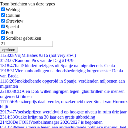
Toon berichten van deze types
Weblog
Column
(P)review
Special
Poll
Scrollbar gebruiken
opslaan
11
23:08
VrijMiBabes #316 (not very sfw!)
35
23:07
Random Pics van de Dag #1979
18
18:47
Italië hindert reizigers uit Spanje na migratiecrisis Ceuta
19
18:31
Vier aanhoudingen na doodsbedreiging burgemeester Depla
van Breda
11
18:26
Smokkelbende opgerold in Spanje, verdienden miljoenen aan
migranten
22
18:08
CDA en D66 willen ingrijpen tegen 'gluurbrillen' die mensen
ongemerkt filmen
11
17:56
Benzineprijs daalt verder, onzekerheid over Straat van Hormuz
blijft
29
17:47
Voedselprijzen wereldwijd op hoogste niveau in ruim drie jaar
23
14:33
Quake krijgt na 30 jaar een gratis uitbreiding
2
14:30
De FOK!Voetbalmanager 2026/2027 is begonnen
65
13:48
Meer agressie tegen een andersluidende politieke mening, laat