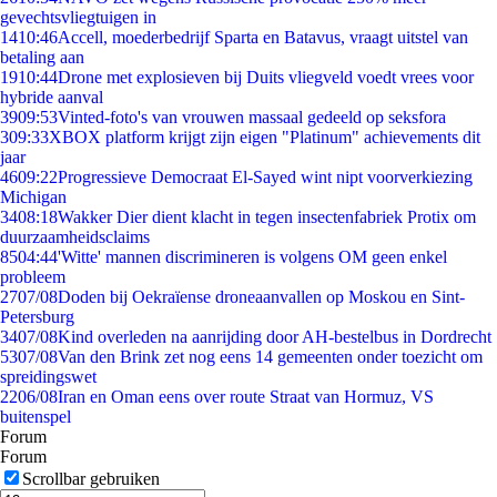
gevechtsvliegtuigen in
14
10:46
Accell, moederbedrijf Sparta en Batavus, vraagt uitstel van
betaling aan
19
10:44
Drone met explosieven bij Duits vliegveld voedt vrees voor
hybride aanval
39
09:53
Vinted-foto's van vrouwen massaal gedeeld op seksfora
3
09:33
XBOX platform krijgt zijn eigen "Platinum" achievements dit
jaar
46
09:22
Progressieve Democraat El-Sayed wint nipt voorverkiezing
Michigan
34
08:18
Wakker Dier dient klacht in tegen insectenfabriek Protix om
duurzaamheidsclaims
85
04:44
'Witte' mannen discrimineren is volgens OM geen enkel
probleem
27
07/08
Doden bij Oekraïense droneaanvallen op Moskou en Sint-
Petersburg
34
07/08
Kind overleden na aanrijding door AH-bestelbus in Dordrecht
53
07/08
Van den Brink zet nog eens 14 gemeenten onder toezicht om
spreidingswet
22
06/08
Iran en Oman eens over route Straat van Hormuz, VS
buitenspel
Forum
Forum
Scrollbar gebruiken