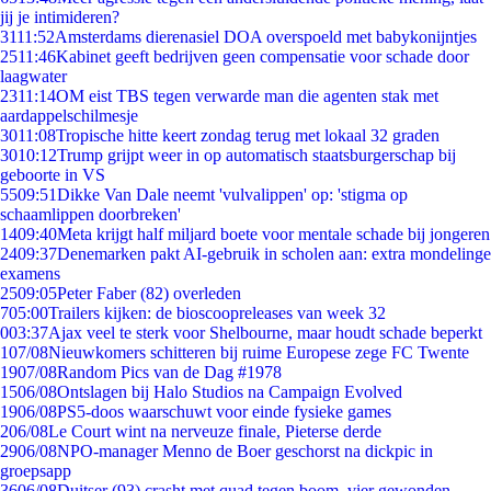
jij je intimideren?
31
11:52
Amsterdams dierenasiel DOA overspoeld met babykonijntjes
25
11:46
Kabinet geeft bedrijven geen compensatie voor schade door
laagwater
23
11:14
OM eist TBS tegen verwarde man die agenten stak met
aardappelschilmesje
30
11:08
Tropische hitte keert zondag terug met lokaal 32 graden
30
10:12
Trump grijpt weer in op automatisch staatsburgerschap bij
geboorte in VS
55
09:51
Dikke Van Dale neemt 'vulvalippen' op: 'stigma op
schaamlippen doorbreken'
14
09:40
Meta krijgt half miljard boete voor mentale schade bij jongeren
24
09:37
Denemarken pakt AI-gebruik in scholen aan: extra mondelinge
examens
25
09:05
Peter Faber (82) overleden
7
05:00
Trailers kijken: de bioscoopreleases van week 32
0
03:37
Ajax veel te sterk voor Shelbourne, maar houdt schade beperkt
1
07/08
Nieuwkomers schitteren bij ruime Europese zege FC Twente
19
07/08
Random Pics van de Dag #1978
15
06/08
Ontslagen bij Halo Studios na Campaign Evolved
19
06/08
PS5-doos waarschuwt voor einde fysieke games
2
06/08
Le Court wint na nerveuze finale, Pieterse derde
29
06/08
NPO-manager Menno de Boer geschorst na dickpic in
groepsapp
36
06/08
Duitser (93) crasht met quad tegen boom, vier gewonden