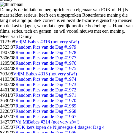
Danny is de initiatiefnemer, oprichter en eigenaar van FOK.nl. Hij is
maar zelden serieus, heeft een uitgesproken Rotterdamse mening die
lang niet altijd politiek correct is en bezit de bizarre eigenschap mensen
op de kast te jagen, waar dat eigenlijk nooit de bedoeling is. Houdt van
films, series, tech en gamen, en wil vooral nieuws met een mening.
Meer van Danny
11
23:08
VrijMiBabes #316 (not very sfw!)
35
23:07
Random Pics van de Dag #1979
19
07/08
Random Pics van de Dag #1978
38
06/08
Random Pics van de Dag #1977
12
05/08
Random Pics van de Dag #1976
23
04/08
Random Pics van de Dag #1975
7
03/08
VrijMiBabes #315 (not very sfw!)
41
03/08
Random Pics van de Dag #1974
30
02/08
Random Pics van de Dag #1973
44
01/08
Random Pics van de Dag #1972
49
31/07
Random Pics van de Dag #1971
36
30/07
Random Pics van de Dag #1970
44
29/07
Random Pics van de Dag #1969
32
28/07
Random Pics van de Dag #1968
40
27/07
Random Pics van de Dag #1967
14
27/07
VrijMiBabes #314 (not very sfw!)
15
25/07
FOK!kers lopen de Nijmeegse 4-daagse: Dag 4
83
25/07
Random Pics van de Dag #1966