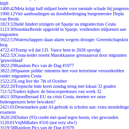
blijft
14
00:42
Meta krijgt half miljard boete voor mentale schade bij jongeren
19
00:12
Vier aanhoudingen na doodsbedreiging burgemeester Depla
van Breda
18
23:32
Italië hindert reizigers uit Spanje na migratiecrisis Ceuta
11
23:30
Smokkelbende opgerold in Spanje, verdienden miljoenen aan
migranten
59
22:53
Waterschappen slaan alarm wegens droogte: Gereedschapskist
leeg
47
22:43
Trump wil dat J.D. Vance hem in 2028 opvolgt
34
22:32
Ceuta-leider noemt Marokkaanse grensaanval door migranten
'gruweldaad'
38
22:29
Random Pics van de Dag #1977
38
22:28
Spaanse politie: minstens tien voor terrorisme veroordeelden
onder migranten Ceuta
15
22:25
Long live the 7th of October
30
22:20
Tropische hitte keert zondag terug met lokaal 32 graden
7
21:52
Trailers kijken: de bioscoopreleases van week 32
46
21:30
Spoedberaad EU na crisis Ceuta, moeten we onze
buitengrenzen beter bewaken?
24
21:01
Denemarken pakt AI-gebruik in scholen aan: extra mondelinge
examens
36
20:20
Duitser (93) crasht met quad tegen boom, vier gewonden
11
20:01
VrijMiBabes #316 (not very sfw!)
35
19:58
Random Pics van de Dag #1979