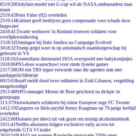
65
19:50
Onlyfans-model met G-cup wil als NASA-ambassadeur naar
maan
25
19:43
Peter Faber (82) overleden
25
19:14
Kabinet geeft bedrijven geen compensatie voor schade door
laagwater
24
18:41
'Zwarte weduwes' in Rusland trouwen soldaten voor
overlijdensuitkering
15
18:32
Ontslagen bij Halo Studios na Campaign Evolved
30
18:32
Trump grijpt weer in op automatisch staatsburgerschap bij
geboorte in VS
31
18:19
Amsterdams dierenasiel DOA overspoeld met babykonijntjes
19
18:06
PS5-doos waarschuwt voor einde fysieke games
23
17:58
OM eist TBS tegen verwarde man die agenten stak met
aardappelschilmesje
69
15:03
Israël meldt dood twee militairen in Zuid-Libanon, vergelding
aangekondigd
29
13:48
NPO-manager Menno de Boer geschorst na dickpic in
groepsapp
1
13:37
Nieuwkomers schitteren bij ruime Europese zege FC Twente
14
12:19
Zangeres en Idols-jurylid Jerney Kaagman op 79-jarige leeftijd
overleden
24
12:00
Huisarts per direct uit vak gezet om ernstig alcoholmisbruik
10
11:41
Netflix-abonnees krijgen exclusieve early access tot
uitgebreide GTA VI trailer
26
10:54
NAVO zet wegens Russische provocatie 250% meer