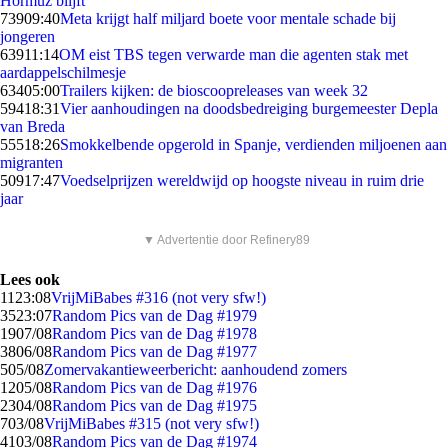
Hormuz blijft
739
09:40
Meta krijgt half miljard boete voor mentale schade bij
jongeren
639
11:14
OM eist TBS tegen verwarde man die agenten stak met
aardappelschilmesje
634
05:00
Trailers kijken: de bioscoopreleases van week 32
594
18:31
Vier aanhoudingen na doodsbedreiging burgemeester Depla
van Breda
555
18:26
Smokkelbende opgerold in Spanje, verdienden miljoenen aan
migranten
509
17:47
Voedselprijzen wereldwijd op hoogste niveau in ruim drie
jaar
▼ Advertentie door Refinery89
Lees ook
11
23:08
VrijMiBabes #316 (not very sfw!)
35
23:07
Random Pics van de Dag #1979
19
07/08
Random Pics van de Dag #1978
38
06/08
Random Pics van de Dag #1977
5
05/08
Zomervakantieweerbericht: aanhoudend zomers
12
05/08
Random Pics van de Dag #1976
23
04/08
Random Pics van de Dag #1975
7
03/08
VrijMiBabes #315 (not very sfw!)
41
03/08
Random Pics van de Dag #1974