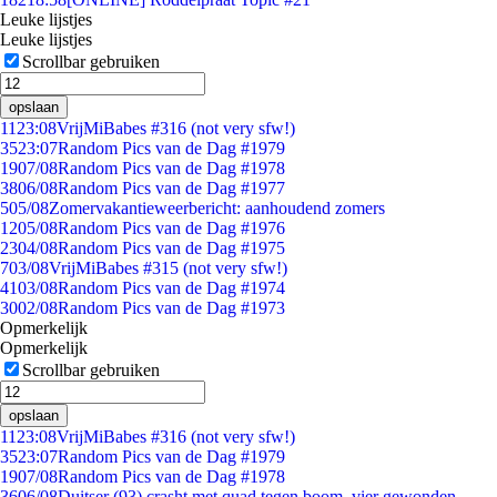
Leuke lijstjes
Leuke lijstjes
Scrollbar gebruiken
opslaan
11
23:08
VrijMiBabes #316 (not very sfw!)
35
23:07
Random Pics van de Dag #1979
19
07/08
Random Pics van de Dag #1978
38
06/08
Random Pics van de Dag #1977
5
05/08
Zomervakantieweerbericht: aanhoudend zomers
12
05/08
Random Pics van de Dag #1976
23
04/08
Random Pics van de Dag #1975
7
03/08
VrijMiBabes #315 (not very sfw!)
41
03/08
Random Pics van de Dag #1974
30
02/08
Random Pics van de Dag #1973
Opmerkelijk
Opmerkelijk
Scrollbar gebruiken
opslaan
11
23:08
VrijMiBabes #316 (not very sfw!)
35
23:07
Random Pics van de Dag #1979
19
07/08
Random Pics van de Dag #1978
36
06/08
Duitser (93) crasht met quad tegen boom, vier gewonden