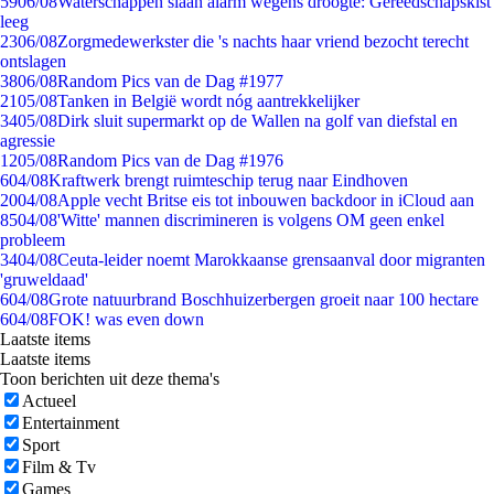
59
06/08
Waterschappen slaan alarm wegens droogte: Gereedschapskist
leeg
23
06/08
Zorgmedewerkster die 's nachts haar vriend bezocht terecht
ontslagen
38
06/08
Random Pics van de Dag #1977
21
05/08
Tanken in België wordt nóg aantrekkelijker
34
05/08
Dirk sluit supermarkt op de Wallen na golf van diefstal en
agressie
12
05/08
Random Pics van de Dag #1976
6
04/08
Kraftwerk brengt ruimteschip terug naar Eindhoven
20
04/08
Apple vecht Britse eis tot inbouwen backdoor in iCloud aan
85
04/08
'Witte' mannen discrimineren is volgens OM geen enkel
probleem
34
04/08
Ceuta-leider noemt Marokkaanse grensaanval door migranten
'gruweldaad'
6
04/08
Grote natuurbrand Boschhuizerbergen groeit naar 100 hectare
6
04/08
FOK! was even down
Laatste items
Laatste items
Toon berichten uit deze thema's
Actueel
Entertainment
Sport
Film & Tv
Games