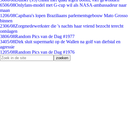
65
06/08
Onlyfans-model met G-cup wil als NASA-ambassadeur naar
maan
12
06/08
Capibara's lopen Braziliaans parlementsgebouw Mato Grosso
binnen
23
06/08
Zorgmedewerkster die 's nachts haar vriend bezocht terecht
ontslagen
38
06/08
Random Pics van de Dag #1977
34
05/08
Dirk sluit supermarkt op de Wallen na golf van diefstal en
agressie
12
05/08
Random Pics van de Dag #1976