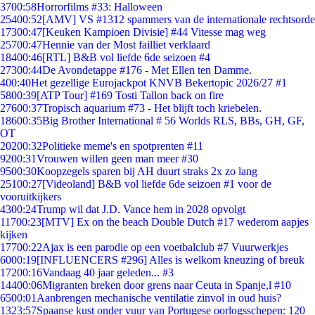
37
00:58
Horrorfilms #33: Halloween
254
00:52
[AMV] VS #1312 spammers van de internationale rechtsorde
173
00:47
[Keuken Kampioen Divisie] #44 Vitesse mag weg
257
00:47
Hennie van der Most failliet verklaard
184
00:46
[RTL] B&B vol liefde 6de seizoen #4
273
00:44
De Avondetappe #176 - Met Ellen ten Damme.
4
00:40
Het gezellige Eurojackpot KNVB Bekertopic 2026/27 #1
58
00:39
[ATP Tour] #169 Tosti Tallon back on fire
276
00:37
Tropisch aquarium #73 - Het blijft toch kriebelen.
186
00:35
Big Brother International # 56 Worlds RLS, BBs, GH, GF,
OT
202
00:32
Politieke meme's en spotprenten #11
92
00:31
Vrouwen willen geen man meer #30
95
00:30
Koopzegels sparen bij AH duurt straks 2x zo lang
251
00:27
[Videoland] B&B vol liefde 6de seizoen #1 voor de
vooruitkijkers
43
00:24
Trump wil dat J.D. Vance hem in 2028 opvolgt
117
00:23
[MTV] Ex on the beach Double Dutch #17 wederom aapjes
kijken
177
00:22
Ajax is een parodie op een voetbalclub #7 Vuurwerkjes
60
00:19
[INFLUENCERS #296] Alles is welkom kneuzing of breuk
172
00:16
Vandaag 40 jaar geleden... #3
144
00:06
Migranten breken door grens naar Ceuta in Spanje,l #10
65
00:01
Aanbrengen mechanische ventilatie zinvol in oud huis?
13
23:57
Spaanse kust onder vuur van Portugese oorlogsschepen: 120