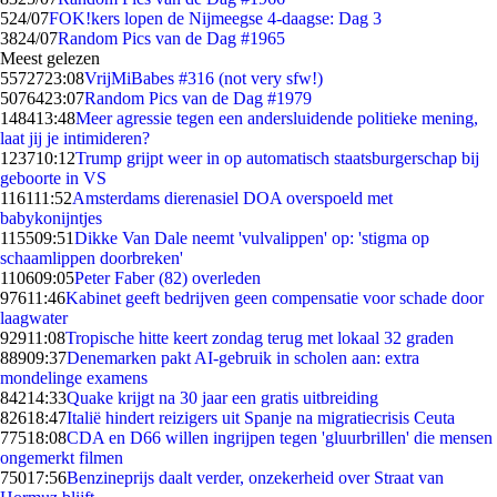
5
24/07
FOK!kers lopen de Nijmeegse 4-daagse: Dag 3
38
24/07
Random Pics van de Dag #1965
Meest gelezen
55727
23:08
VrijMiBabes #316 (not very sfw!)
50764
23:07
Random Pics van de Dag #1979
1484
13:48
Meer agressie tegen een andersluidende politieke mening,
laat jij je intimideren?
1237
10:12
Trump grijpt weer in op automatisch staatsburgerschap bij
geboorte in VS
1161
11:52
Amsterdams dierenasiel DOA overspoeld met
babykonijntjes
1155
09:51
Dikke Van Dale neemt 'vulvalippen' op: 'stigma op
schaamlippen doorbreken'
1106
09:05
Peter Faber (82) overleden
976
11:46
Kabinet geeft bedrijven geen compensatie voor schade door
laagwater
929
11:08
Tropische hitte keert zondag terug met lokaal 32 graden
889
09:37
Denemarken pakt AI-gebruik in scholen aan: extra
mondelinge examens
842
14:33
Quake krijgt na 30 jaar een gratis uitbreiding
826
18:47
Italië hindert reizigers uit Spanje na migratiecrisis Ceuta
775
18:08
CDA en D66 willen ingrijpen tegen 'gluurbrillen' die mensen
ongemerkt filmen
750
17:56
Benzineprijs daalt verder, onzekerheid over Straat van