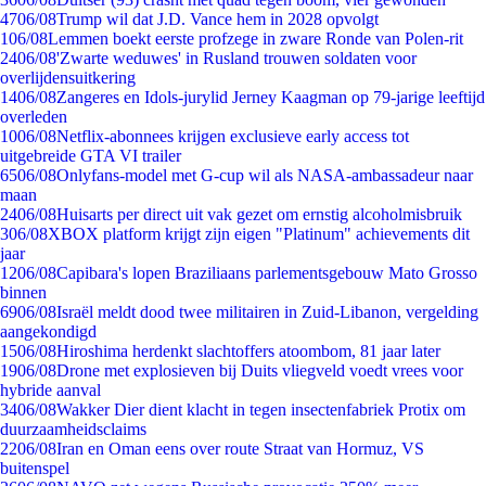
47
06/08
Trump wil dat J.D. Vance hem in 2028 opvolgt
1
06/08
Lemmen boekt eerste profzege in zware Ronde van Polen-rit
24
06/08
'Zwarte weduwes' in Rusland trouwen soldaten voor
overlijdensuitkering
14
06/08
Zangeres en Idols-jurylid Jerney Kaagman op 79-jarige leeftijd
overleden
10
06/08
Netflix-abonnees krijgen exclusieve early access tot
uitgebreide GTA VI trailer
65
06/08
Onlyfans-model met G-cup wil als NASA-ambassadeur naar
maan
24
06/08
Huisarts per direct uit vak gezet om ernstig alcoholmisbruik
3
06/08
XBOX platform krijgt zijn eigen "Platinum" achievements dit
jaar
12
06/08
Capibara's lopen Braziliaans parlementsgebouw Mato Grosso
binnen
69
06/08
Israël meldt dood twee militairen in Zuid-Libanon, vergelding
aangekondigd
15
06/08
Hiroshima herdenkt slachtoffers atoombom, 81 jaar later
19
06/08
Drone met explosieven bij Duits vliegveld voedt vrees voor
hybride aanval
34
06/08
Wakker Dier dient klacht in tegen insectenfabriek Protix om
duurzaamheidsclaims
22
06/08
Iran en Oman eens over route Straat van Hormuz, VS
buitenspel