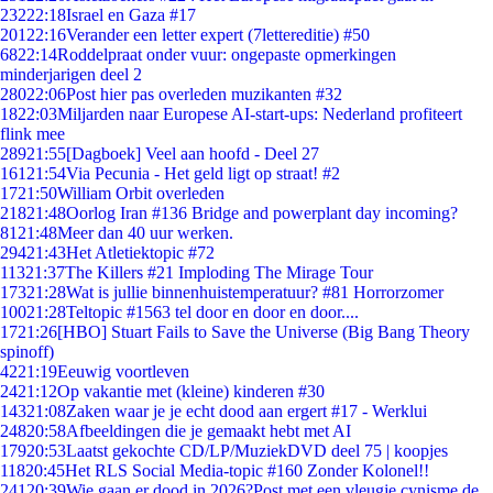
232
22:18
Israel en Gaza #17
201
22:16
Verander een letter expert (7lettereditie) #50
68
22:14
Roddelpraat onder vuur: ongepaste opmerkingen
minderjarigen deel 2
280
22:06
Post hier pas overleden muzikanten #32
18
22:03
Miljarden naar Europese AI-start-ups: Nederland profiteert
flink mee
289
21:55
[Dagboek] Veel aan hoofd - Deel 27
161
21:54
Via Pecunia - Het geld ligt op straat! #2
17
21:50
William Orbit overleden
218
21:48
Oorlog Iran #136 Bridge and powerplant day incoming?
81
21:48
Meer dan 40 uur werken.
294
21:43
Het Atletiektopic #72
113
21:37
The Killers #21 Imploding The Mirage Tour
173
21:28
Wat is jullie binnenhuistemperatuur? #81 Horrorzomer
100
21:28
Teltopic #1563 tel door en door en door....
17
21:26
[HBO] Stuart Fails to Save the Universe (Big Bang Theory
spinoff)
42
21:19
Eeuwig voortleven
24
21:12
Op vakantie met (kleine) kinderen #30
143
21:08
Zaken waar je je echt dood aan ergert #17 - Werklui
248
20:58
Afbeeldingen die je gemaakt hebt met AI
179
20:53
Laatst gekochte CD/LP/MuziekDVD deel 75 | koopjes
118
20:45
Het RLS Social Media-topic #160 Zonder Kolonel!!
241
20:39
Wie gaan er dood in 2026?Post met een vleugje cynisme de