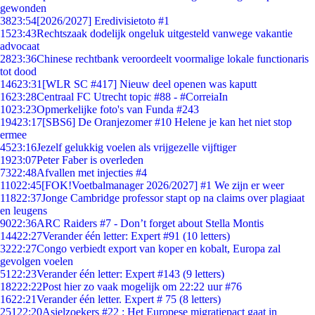
gewonden
38
23:54
[2026/2027] Eredivisietoto #1
15
23:43
Rechtszaak dodelijk ongeluk uitgesteld vanwege vakantie
advocaat
28
23:36
Chinese rechtbank veroordeelt voormalige lokale functionaris
tot dood
146
23:31
[WLR SC #417] Nieuw deel openen was kaputt
16
23:28
Centraal FC Utrecht topic #88 - #CorreiaIn
10
23:23
Opmerkelijke foto's van Funda #243
194
23:17
[SBS6] De Oranjezomer #10 Helene je kan het niet stop
ermee
45
23:16
Jezelf gelukkig voelen als vrijgezelle vijftiger
19
23:07
Peter Faber is overleden
73
22:48
Afvallen met injecties #4
110
22:45
[FOK!Voetbalmanager 2026/2027] #1 We zijn er weer
118
22:37
Jonge Cambridge professor stapt op na claims over plagiaat
en leugens
90
22:36
ARC Raiders #7 - Don’t forget about Stella Montis
144
22:27
Verander één letter: Expert #91 (10 letters)
32
22:27
Congo verbiedt export van koper en kobalt, Europa zal
gevolgen voelen
51
22:23
Verander één letter: Expert #143 (9 letters)
182
22:22
Post hier zo vaak mogelijk om 22:22 uur #76
16
22:21
Verander één letter. Expert # 75 (8 letters)
251
22:20
Asielzoekers #22 : Het Europese migratiepact gaat in