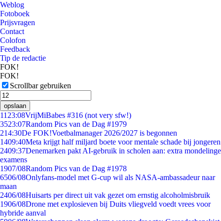
Weblog
Fotoboek
Prijsvragen
Contact
Colofon
Feedback
Tip de redactie
FOK!
FOK!
Scrollbar gebruiken
opslaan
11
23:08
VrijMiBabes #316 (not very sfw!)
35
23:07
Random Pics van de Dag #1979
2
14:30
De FOK!Voetbalmanager 2026/2027 is begonnen
14
09:40
Meta krijgt half miljard boete voor mentale schade bij jongeren
24
09:37
Denemarken pakt AI-gebruik in scholen aan: extra mondelinge
examens
19
07/08
Random Pics van de Dag #1978
65
06/08
Onlyfans-model met G-cup wil als NASA-ambassadeur naar
maan
24
06/08
Huisarts per direct uit vak gezet om ernstig alcoholmisbruik
19
06/08
Drone met explosieven bij Duits vliegveld voedt vrees voor
hybride aanval