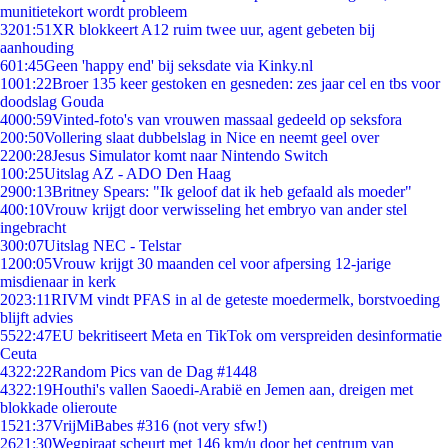
munitietekort wordt probleem
32
01:51
XR blokkeert A12 ruim twee uur, agent gebeten bij
aanhouding
6
01:45
Geen 'happy end' bij seksdate via Kinky.nl
10
01:22
Broer 135 keer gestoken en gesneden: zes jaar cel en tbs voor
doodslag Gouda
40
00:59
Vinted-foto's van vrouwen massaal gedeeld op seksfora
2
00:50
Vollering slaat dubbelslag in Nice en neemt geel over
22
00:28
Jesus Simulator komt naar Nintendo Switch
1
00:25
Uitslag AZ - ADO Den Haag
29
00:13
Britney Spears: "Ik geloof dat ik heb gefaald als moeder"
4
00:10
Vrouw krijgt door verwisseling het embryo van ander stel
ingebracht
3
00:07
Uitslag NEC - Telstar
12
00:05
Vrouw krijgt 30 maanden cel voor afpersing 12-jarige
misdienaar in kerk
20
23:11
RIVM vindt PFAS in al de geteste moedermelk, borstvoeding
blijft advies
55
22:47
EU bekritiseert Meta en TikTok om verspreiden desinformatie
Ceuta
43
22:22
Random Pics van de Dag #1448
43
22:19
Houthi's vallen Saoedi-Arabië en Jemen aan, dreigen met
blokkade olieroute
15
21:37
VrijMiBabes #316 (not very sfw!)
26
21:30
Wegpiraat scheurt met 146 km/u door het centrum van