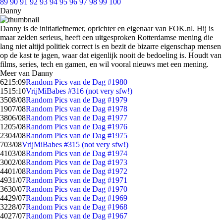
89
90
91
92
93
94
95
96
97
98
99
100
Danny
Danny is de initiatiefnemer, oprichter en eigenaar van FOK.nl. Hij is
maar zelden serieus, heeft een uitgesproken Rotterdamse mening die
lang niet altijd politiek correct is en bezit de bizarre eigenschap mensen
op de kast te jagen, waar dat eigenlijk nooit de bedoeling is. Houdt van
films, series, tech en gamen, en wil vooral nieuws met een mening.
Meer van Danny
62
15:09
Random Pics van de Dag #1980
15
15:10
VrijMiBabes #316 (not very sfw!)
35
08/08
Random Pics van de Dag #1979
19
07/08
Random Pics van de Dag #1978
38
06/08
Random Pics van de Dag #1977
12
05/08
Random Pics van de Dag #1976
23
04/08
Random Pics van de Dag #1975
7
03/08
VrijMiBabes #315 (not very sfw!)
41
03/08
Random Pics van de Dag #1974
30
02/08
Random Pics van de Dag #1973
44
01/08
Random Pics van de Dag #1972
49
31/07
Random Pics van de Dag #1971
36
30/07
Random Pics van de Dag #1970
44
29/07
Random Pics van de Dag #1969
32
28/07
Random Pics van de Dag #1968
40
27/07
Random Pics van de Dag #1967