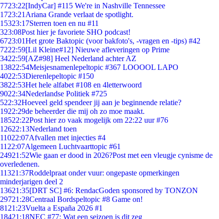
77
23:22
[IndyCar] #115 We're in Nashville Tennessee
17
23:21
Ariana Grande verlaat de spotlight.
153
23:17
Sterren toen en nu #11
3
23:08
Post hier je favoriete SHO podcast!
67
23:01
Het grote Baktopic (voor bakfoto's, -vragen en -tips) #42
72
22:59
[Lil Kleine#12] Nieuwe afleveringen op Prime
34
22:59
[AZ#98] Heel Nederland achter AZ
138
22:54
Meisjesnamenlepeltopic #367 LOOOOL LAPO
40
22:53
Dierenlepeltopic #150
38
22:53
Het hele alfabet #108 en 4letterwoord
90
22:34
Nederlandse Politiek #725
5
22:32
Hoeveel geld spendeer jij aan je beginnende relatie?
19
22:29
de beheerder die mij oh zo moe maakt.
185
22:22
Post hier zo vaak mogelijk om 22:22 uur #76
126
22:13
Nederland toen
110
22:07
Afvallen met injecties #4
11
22:07
Algemeen Luchtvaarttopic #61
249
21:52
Wie gaan er dood in 2026?Post met een vleugje cynisme de
overledenen.
113
21:37
Roddelpraat onder vuur: ongepaste opmerkingen
minderjarigen deel 2
136
21:35
[DRT SC] #6: RendacGoden sponsored by TONZON
297
21:28
Centraal Bordspeltopic #8 Game on!
81
21:23
Vuelta a España 2026 #1
184
21:18
NEC #77: Wat een seizoen is dit zeg