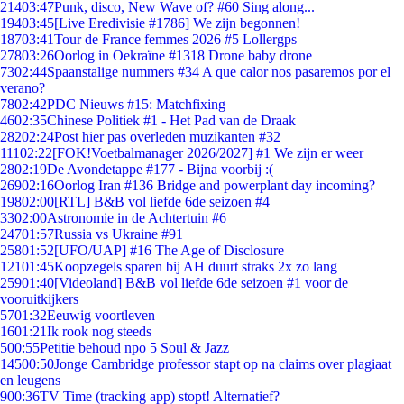
214
03:47
Punk, disco, New Wave of? #60 Sing along...
194
03:45
[Live Eredivisie #1786] We zijn begonnen!
187
03:41
Tour de France femmes 2026 #5 Lollergps
278
03:26
Oorlog in Oekraïne #1318 Drone baby drone
73
02:44
Spaanstalige nummers #34 A que calor nos pasaremos por el
verano?
78
02:42
PDC Nieuws #15: Matchfixing
46
02:35
Chinese Politiek #1 - Het Pad van de Draak
282
02:24
Post hier pas overleden muzikanten #32
111
02:22
[FOK!Voetbalmanager 2026/2027] #1 We zijn er weer
28
02:19
De Avondetappe #177 - Bijna voorbij :(
269
02:16
Oorlog Iran #136 Bridge and powerplant day incoming?
198
02:00
[RTL] B&B vol liefde 6de seizoen #4
33
02:00
Astronomie in de Achtertuin #6
247
01:57
Russia vs Ukraine #91
258
01:52
[UFO/UAP] #16 The Age of Disclosure
121
01:45
Koopzegels sparen bij AH duurt straks 2x zo lang
259
01:40
[Videoland] B&B vol liefde 6de seizoen #1 voor de
vooruitkijkers
57
01:32
Eeuwig voortleven
16
01:21
Ik rook nog steeds
5
00:55
Petitie behoud npo 5 Soul & Jazz
145
00:50
Jonge Cambridge professor stapt op na claims over plagiaat
en leugens
9
00:36
TV Time (tracking app) stopt! Alternatief?