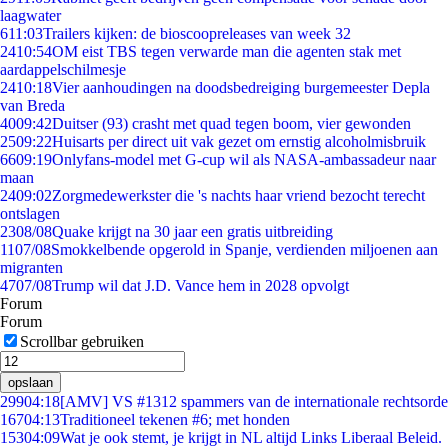
laagwater
6
11:03
Trailers kijken: de bioscoopreleases van week 32
24
10:54
OM eist TBS tegen verwarde man die agenten stak met
aardappelschilmesje
24
10:18
Vier aanhoudingen na doodsbedreiging burgemeester Depla
van Breda
40
09:42
Duitser (93) crasht met quad tegen boom, vier gewonden
25
09:22
Huisarts per direct uit vak gezet om ernstig alcoholmisbruik
66
09:19
Onlyfans-model met G-cup wil als NASA-ambassadeur naar
maan
24
09:02
Zorgmedewerkster die 's nachts haar vriend bezocht terecht
ontslagen
23
08/08
Quake krijgt na 30 jaar een gratis uitbreiding
11
07/08
Smokkelbende opgerold in Spanje, verdienden miljoenen aan
migranten
47
07/08
Trump wil dat J.D. Vance hem in 2028 opvolgt
Forum
Forum
Scrollbar gebruiken
opslaan
299
04:18
[AMV] VS #1312 spammers van de internationale rechtsorde
167
04:13
Traditioneel tekenen #6; met honden
153
04:09
Wat je ook stemt, je krijgt in NL altijd Links Liberaal Beleid.