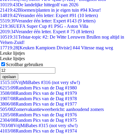
101
19:43
De landelijke hittegolf van 2026
214
19:42
Bloemen/planten in je eigen tuin #94 Kleur!
148
19:42
Verander één letter: Expert #91 (10 letters)
55
19:39
Verander één letter: Expert #143 (9 letters)
2
19:36
UEFA Super Cup #1 PSG - Aston Villa
20
19:34
Verander één letter. Expert # 75 (8 letters)
105
19:31
Telstar-topic #2: De Witte Leeuwen Brullen nog altijd in
Velsen-Zuid!
177
19:28
[Keuken Kampioen Divisie] #44 Vitesse mag weg
Leuke lijstjes
Leuke lijstjes
Scrollbar gebruiken
opslaan
15
15:10
VrijMiBabes #316 (not very sfw!)
62
15:09
Random Pics van de Dag #1980
35
08/08
Random Pics van de Dag #1979
19
07/08
Random Pics van de Dag #1978
38
06/08
Random Pics van de Dag #1977
5
05/08
Zomervakantieweerbericht: aanhoudend zomers
12
05/08
Random Pics van de Dag #1976
23
04/08
Random Pics van de Dag #1975
7
03/08
VrijMiBabes #315 (not very sfw!)
41
03/08
Random Pics van de Dag #1974