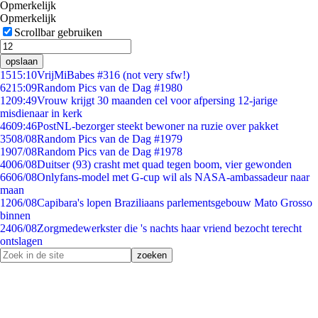
Opmerkelijk
Opmerkelijk
Scrollbar gebruiken
opslaan
15
15:10
VrijMiBabes #316 (not very sfw!)
62
15:09
Random Pics van de Dag #1980
12
09:49
Vrouw krijgt 30 maanden cel voor afpersing 12-jarige
misdienaar in kerk
46
09:46
PostNL-bezorger steekt bewoner na ruzie over pakket
35
08/08
Random Pics van de Dag #1979
19
07/08
Random Pics van de Dag #1978
40
06/08
Duitser (93) crasht met quad tegen boom, vier gewonden
66
06/08
Onlyfans-model met G-cup wil als NASA-ambassadeur naar
maan
12
06/08
Capibara's lopen Braziliaans parlementsgebouw Mato Grosso
binnen
24
06/08
Zorgmedewerkster die 's nachts haar vriend bezocht terecht
ontslagen