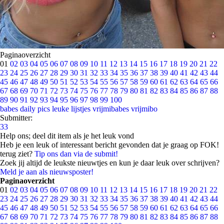
Paginaoverzicht
01
02
03
04
05
06
07
08
09
10
11
12
13
14
15
16
17
18
19
20
21
22
23
24
25
26
27
28
29
30
31
32
33
34
35
36
37
38
39
40
41
42
43
44
45
46
47
48
49
50
51
52
53
54
55
56
57
58
59
60
61
62
63
64
65
66
67
68
69
70
71
72
73
74
75
76
77
78
79
80
81
82
83
84
85
86
87
88
89
90
91
92
93
94
95
96
97
98
99
100
babes
daily pics
leuke lijstjes
vrijmibabes
vrijmibo
Submitter:
33
Help ons; deel dit item als je het leuk vond
Heb je een leuk of interessant bericht gevonden dat je graag op FOK!
terug ziet?
Tip ons dan via de submit!
Zoek jij altijd de leukste nieuwtjes en kun je daar leuk over schrijven?
Meld je aan als nieuwsposter!
Paginaoverzicht
01
02
03
04
05
06
07
08
09
10
11
12
13
14
15
16
17
18
19
20
21
22
23
24
25
26
27
28
29
30
31
32
33
34
35
36
37
38
39
40
41
42
43
44
45
46
47
48
49
50
51
52
53
54
55
56
57
58
59
60
61
62
63
64
65
66
67
68
69
70
71
72
73
74
75
76
77
78
79
80
81
82
83
84
85
86
87
88