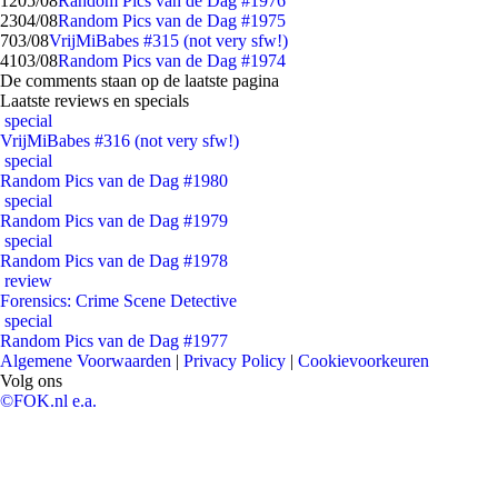
12
05/08
Random Pics van de Dag #1976
23
04/08
Random Pics van de Dag #1975
7
03/08
VrijMiBabes #315 (not very sfw!)
41
03/08
Random Pics van de Dag #1974
De comments staan op de laatste pagina
Laatste reviews en specials
special
VrijMiBabes #316 (not very sfw!)
special
Random Pics van de Dag #1980
special
Random Pics van de Dag #1979
special
Random Pics van de Dag #1978
review
Forensics: Crime Scene Detective
special
Random Pics van de Dag #1977
Algemene Voorwaarden
|
Privacy Policy
|
Cookievoorkeuren
Volg ons
©FOK.nl e.a.