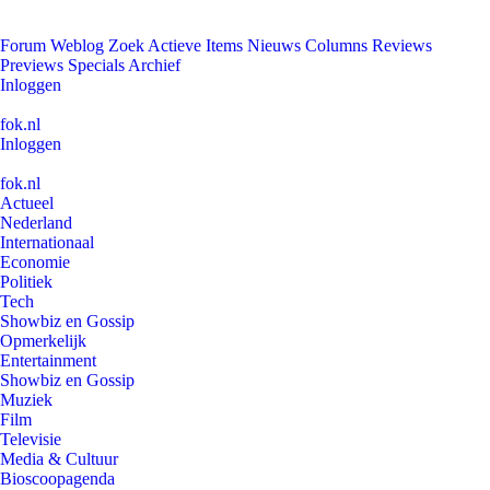
Forum
Weblog
Zoek
Actieve Items
Nieuws
Columns
Reviews
Previews
Specials
Archief
Inloggen
fok.nl
Inloggen
fok.nl
Actueel
Nederland
Internationaal
Economie
Politiek
Tech
Showbiz en Gossip
Opmerkelijk
Entertainment
Showbiz en Gossip
Muziek
Film
Televisie
Media & Cultuur
Bioscoopagenda