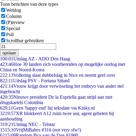
Toon berichten van deze types
Weblog
Column
(P)review
Special
Poll
Scrollbar gebruiken
opslaan
1
00:01
Uitslag AZ - ADO Den Haag
4
23:46
Hoe 30 landen zich voorbereiden op mogelijke oorlog met
China en Noord-Korea
2
22:13
Vollering slaat dubbelslag in Nice en neemt geel over
8
22:11
Uitslag PSV - Fortuna Sittard
4
21:14
Vrouw krijgt door verwisseling het embryo van ander stel
ingebracht
4
20:35
Nieuwe president De la Espriella gaat strijd aan met
drugskartels Colombia
6
20:11
Geen 'happy end' bij seksdate via Kinky.nl
32
19:57
XR blokkeert A12 ruim twee uur, agent gebeten bij
aanhouding
3
19:21
Uitslag NEC - Telstar
15
15:10
VrijMiBabes #316 (not very sfw!)
62
15:09
Random Pics van de Dag #1980