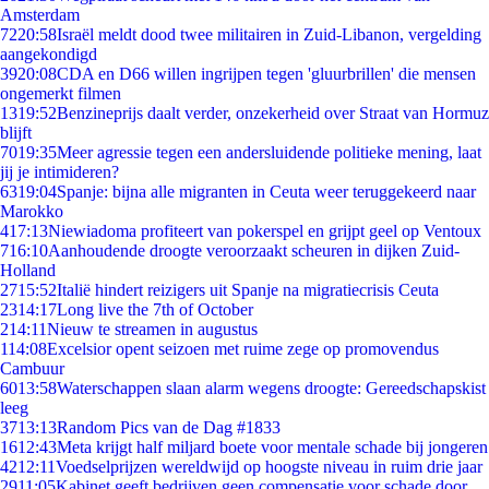
Amsterdam
72
20:58
Israël meldt dood twee militairen in Zuid-Libanon, vergelding
aangekondigd
39
20:08
CDA en D66 willen ingrijpen tegen 'gluurbrillen' die mensen
ongemerkt filmen
13
19:52
Benzineprijs daalt verder, onzekerheid over Straat van Hormuz
blijft
70
19:35
Meer agressie tegen een andersluidende politieke mening, laat
jij je intimideren?
63
19:04
Spanje: bijna alle migranten in Ceuta weer teruggekeerd naar
Marokko
4
17:13
Niewiadoma profiteert van pokerspel en grijpt geel op Ventoux
7
16:10
Aanhoudende droogte veroorzaakt scheuren in dijken Zuid-
Holland
27
15:52
Italië hindert reizigers uit Spanje na migratiecrisis Ceuta
23
14:17
Long live the 7th of October
2
14:11
Nieuw te streamen in augustus
1
14:08
Excelsior opent seizoen met ruime zege op promovendus
Cambuur
60
13:58
Waterschappen slaan alarm wegens droogte: Gereedschapskist
leeg
37
13:13
Random Pics van de Dag #1833
16
12:43
Meta krijgt half miljard boete voor mentale schade bij jongeren
42
12:11
Voedselprijzen wereldwijd op hoogste niveau in ruim drie jaar
29
11:05
Kabinet geeft bedrijven geen compensatie voor schade door