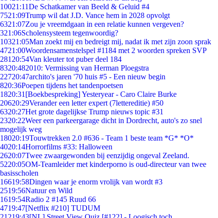
100
21:11
De Schatkamer van Beeld & Geluid #4
75
21:09
Trump wil dat J.D. Vance hem in 2028 opvolgt
63
21:07
Zou je vreemdgaan in een relatie kunnen vergeven?
3
21:06
Scholensysteem tegenwoordig?
103
21:05
Man zoekt mij en bedreigt mij, nadat ik met zijn zoon sprak
47
21:00
Woordensamenstelspel #1184 met 2 woorden spreken SVP
281
20:54
Van kleuter tot puber deel 184
83
20:48
2010: Vermissing van Herman Ploegstra
227
20:47
archito's jaren '70 huis #5 - Een nieuw begin
8
20:36
Poepen tijdens het tandenpoetsen
18
20:31
[Boekbespreking] Yesteryear - Caro Claire Burke
206
20:29
Verander een letter expert (7lettereditie) #50
63
20:27
Het grote dagelijkse Trump nieuws topic #31
23
20:22
Weer een parkeergarage dicht in Dordrecht, auto's zo snel
mogelijk weg
180
20:19
Touwtrekken 2.0 #636 - Team 1 beste team *G* *O*
40
20:14
Horrorfilms #33: Halloween
26
20:07
Twee zwaargewonden bij eenzijdig ongeval Zeeland.
52
20:05
OM-Teamleider met kinderporno is oud-directeur van twee
basisscholen
166
19:58
Dingen waar je enorm vrolijk van wordt #3
25
19:56
Natuur en Wild
16
19:54
Radio 2 #145 Ruud 66
47
19:47
[Netflix #210] TUDUM
212
19:43
[NL] Street View Quiz [#122] - Loogisch toch