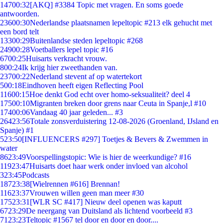
147
00:32
[AKQ] #3384 Topic met vragen. En soms goede
antwoorden.
236
00:30
Nederlandse plaatsnamen lepeltopic #213 elk gehucht met
een bord telt
133
00:29
Buitenlandse steden lepeltopic #268
249
00:28
Voetballers lepel topic #16
67
00:25
Huisarts verkracht vrouw.
8
00:24
Ik krijg hier zweethanden van.
237
00:22
Nederland stevent af op watertekort
5
00:18
Eindhoven heeft eigen Reflecting Pool
116
00:15
Hoe denkt God echt over homo-seksualiteit? deel 4
175
00:10
Migranten breken door grens naar Ceuta in Spanje,l #10
174
00:06
Vandaag 40 jaar geleden... #3
264
23:56
Totale zonsverduistering 12-08-2026 (Groenland, IJsland en
Spanje) #1
5
23:50
[INFLUENCERS #297] Toetjes & Bevers & Zwemmen in
water
86
23:49
Voorspellingstopic: Wie is hier de weerkundige? #16
119
23:47
Huisarts doet haar werk onder invloed van alcohol
3
23:45
Podcasts
187
23:38
[Wielrennen #616] Brennan!
116
23:37
Vrouwen willen geen man meer #30
175
23:31
[WLR SC #417] Nieuw deel openen was kaputt
67
23:29
De neergang van Duitsland als lichtend voorbeeld #3
71
23:23
Teltopic #1567 tel door en door en door....