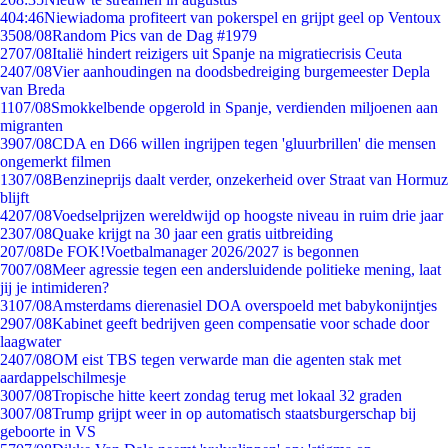
4
04:46
Niewiadoma profiteert van pokerspel en grijpt geel op Ventoux
35
08/08
Random Pics van de Dag #1979
27
07/08
Italië hindert reizigers uit Spanje na migratiecrisis Ceuta
24
07/08
Vier aanhoudingen na doodsbedreiging burgemeester Depla
van Breda
11
07/08
Smokkelbende opgerold in Spanje, verdienden miljoenen aan
migranten
39
07/08
CDA en D66 willen ingrijpen tegen 'gluurbrillen' die mensen
ongemerkt filmen
13
07/08
Benzineprijs daalt verder, onzekerheid over Straat van Hormuz
blijft
42
07/08
Voedselprijzen wereldwijd op hoogste niveau in ruim drie jaar
23
07/08
Quake krijgt na 30 jaar een gratis uitbreiding
2
07/08
De FOK!Voetbalmanager 2026/2027 is begonnen
70
07/08
Meer agressie tegen een andersluidende politieke mening, laat
jij je intimideren?
31
07/08
Amsterdams dierenasiel DOA overspoeld met babykonijntjes
29
07/08
Kabinet geeft bedrijven geen compensatie voor schade door
laagwater
24
07/08
OM eist TBS tegen verwarde man die agenten stak met
aardappelschilmesje
30
07/08
Tropische hitte keert zondag terug met lokaal 32 graden
30
07/08
Trump grijpt weer in op automatisch staatsburgerschap bij
geboorte in VS