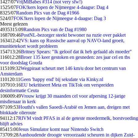
14
27/07
VrijMiBabes #314 (not very sfw!)
15
25/07
FOK!kers lopen de Nijmeegse 4-daagse: Dag 4
83
25/07
Random Pics van de Dag #1966
5
24/07
FOK!kers lopen de Nijmeegse 4-daagse: Dag 3
Meest gelezen
49353
15:09
Random Pics van de Dag #1980
1687
09:46
PostNL-bezorger steekt bewoner na ruzie over pakket
1634
12:42
VS: kans op Russische aanval op NAVO-land groeit,
munitietekort wordt probleem
1547
13:26
Britney Spears: "Ik geloof dat ik heb gefaald als moeder"
1160
12:28
Broer 135 keer gestoken en gesneden: zes jaar cel en tbs
voor doodslag Gouda
1151
09:32
Wegpiraat scheurt met 146 km/u door het centrum van
Amsterdam
1101
20:11
Geen 'happy end' bij seksdate via Kinky.nl
1079
10:16
EU bekritiseert Meta en TikTok om verspreiden
desinformatie Ceuta
1060
09:49
Vrouw krijgt 30 maanden cel voor afpersing 12-jarige
misdienaar in kerk
971
09:53
Houthi's vallen Saoedi-Arabië en Jemen aan, dreigen met
blokkade olieroute
941
12:17
RIVM vindt PFAS in al de geteste moedermelk, borstvoeding
blijft advies
854
15:00
Jesus Simulator komt naar Nintendo Switch
737
09:28
Aanhoudende droogte veroorzaakt scheuren in dijken Zuid-