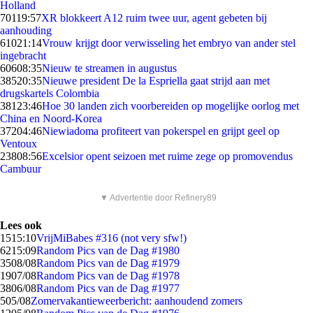
Holland
701
19:57
XR blokkeert A12 ruim twee uur, agent gebeten bij
aanhouding
610
21:14
Vrouw krijgt door verwisseling het embryo van ander stel
ingebracht
606
08:35
Nieuw te streamen in augustus
385
20:35
Nieuwe president De la Espriella gaat strijd aan met
drugskartels Colombia
381
23:46
Hoe 30 landen zich voorbereiden op mogelijke oorlog met
China en Noord-Korea
372
04:46
Niewiadoma profiteert van pokerspel en grijpt geel op
Ventoux
238
08:56
Excelsior opent seizoen met ruime zege op promovendus
Cambuur
▼ Advertentie door Refinery89
Lees ook
15
15:10
VrijMiBabes #316 (not very sfw!)
62
15:09
Random Pics van de Dag #1980
35
08/08
Random Pics van de Dag #1979
19
07/08
Random Pics van de Dag #1978
38
06/08
Random Pics van de Dag #1977
5
05/08
Zomervakantieweerbericht: aanhoudend zomers