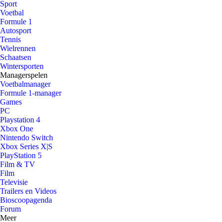
Sport
Voetbal
Formule 1
Autosport
Tennis
Wielrennen
Schaatsen
Wintersporten
Managerspelen
Voetbalmanager
Formule 1-manager
Games
PC
Playstation 4
Xbox One
Nintendo Switch
Xbox Series X|S
PlayStation 5
Film & TV
Film
Televisie
Trailers en Videos
Bioscoopagenda
Forum
Meer