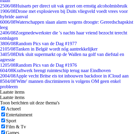
maan
25
06/08
Huisarts per direct uit vak gezet om ernstig alcoholmisbruik
19
06/08
Drone met explosieven bij Duits vliegveld voedt vrees voor
hybride aanval
60
06/08
Waterschappen slaan alarm wegens droogte: Gereedschapskist
leeg
24
06/08
Zorgmedewerkster die 's nachts haar vriend bezocht terecht
ontslagen
38
06/08
Random Pics van de Dag #1977
21
05/08
Tanken in België wordt nóg aantrekkelijker
34
05/08
Dirk sluit supermarkt op de Wallen na golf van diefstal en
agressie
12
05/08
Random Pics van de Dag #1976
6
04/08
Kraftwerk brengt ruimteschip terug naar Eindhoven
20
04/08
Apple vecht Britse eis tot inbouwen backdoor in iCloud aan
85
04/08
'Witte' mannen discrimineren is volgens OM geen enkel
probleem
Laatste items
Laatste items
Toon berichten uit deze thema's
Actueel
Entertainment
Sport
Film & Tv
Games