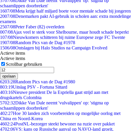
57
07/08
Dikke Van Dale neemt 'vulvalippen' op: 'stigma op
schaamlippen doorbreken'
16
07/08
Meta krijgt half miljard boete voor mentale schade bij jongeren
20
07/08
Denemarken pakt AI-gebruik in scholen aan: extra mondelinge
examens
25
07/08
Peter Faber (82) overleden
0
07/08
Ajax veel te sterk voor Shelbourne, maar houdt schade beperkt
1
07/08
Nieuwkomers schitteren bij ruime Europese zege FC Twente
19
07/08
Random Pics van de Dag #1978
15
06/08
Ontslagen bij Halo Studios na Campaign Evolved
Actieve items
Actieve items
Scrollbar gebruiken
opslaan
62
03:28
Random Pics van de Dag #1980
8
03:19
Uitslag PSV - Fortuna Sittard
4
03:16
Nieuwe president De la Espriella gaat strijd aan met
drugskartels Colombia
57
02:32
Dikke Van Dale neemt 'vulvalippen' op: 'stigma op
schaamlippen doorbreken'
4
02:27
Hoe 30 landen zich voorbereiden op mogelijke oorlog met
China en Noord-Korea
46
02:24
PostNL-bezorger steekt bewoner na ruzie over pakket
47
02:06
VS: kans op Russische aanval op NAVO-land groeit,