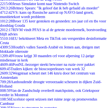
22
15:00
Jesus Simulator komt naar Nintendo Switch
29
13:26
Britney Spears: "Ik geloof dat ik heb gefaald als moeder"
47
12:42
VS: kans op Russische aanval op NAVO-land groeit,
munitietekort wordt probleem
10
12:28
Broer 135 keer gestoken en gesneden: zes jaar cel en tbs voor
doodslag Gouda
20
12:17
RIVM vindt PFAS in al de geteste moedermelk, borstvoeding
blijft advies
55
10:16
EU bekritiseert Meta en TikTok om verspreiden desinformatie
Ceuta
43
09:53
Houthi's vallen Saoedi-Arabië en Jemen aan, dreigen met
blokkade olieroute
12
09:49
Vrouw krijgt 30 maanden cel voor afpersing 12-jarige
misdienaar in kerk
46
09:46
PostNL-bezorger steekt bewoner na ruzie over pakket
6
09:45
Trailers kijken: de bioscoopreleases van week 32
26
09:32
Wegpiraat scheurt met 146 km/u door het centrum van
Amsterdam
7
09:28
Aanhoudende droogte veroorzaakt scheuren in dijken Zuid-
Holland
0
08:59
Van de Zandschulp overleeft matchpoints, ook Griekspoor
verder in Montreal
1
08:56
Excelsior opent seizoen met ruime zege op promovendus
Cambuur
2
08:35
Nieuw te streamen in augustus