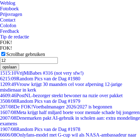
Weblog
Fotoboek
Prijsvragen
Contact
Colofon
Feedback
Tip de redactie
FOK!
FOK!
Scrollbar gebruiken
opslaan
15
15:10
VrijMiBabes #316 (not very sfw!)
62
15:09
Random Pics van de Dag #1980
12
09:49
Vrouw krijgt 30 maanden cel voor afpersing 12-jarige
misdienaar in kerk
46
09:46
PostNL-bezorger steekt bewoner na ruzie over pakket
35
08/08
Random Pics van de Dag #1979
2
07/08
De FOK!Voetbalmanager 2026/2027 is begonnen
16
07/08
Meta krijgt half miljard boete voor mentale schade bij jongeren
20
07/08
Denemarken pakt AI-gebruik in scholen aan: extra mondelinge
examens
19
07/08
Random Pics van de Dag #1978
66
06/08
Onlyfans-model met G-cup wil als NASA-ambassadeur naar