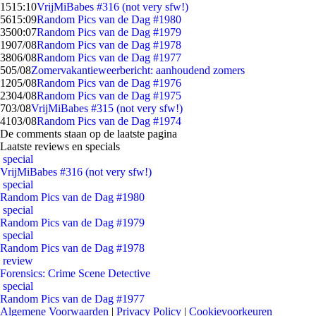
15
15:10
VrijMiBabes #316 (not very sfw!)
56
15:09
Random Pics van de Dag #1980
35
00:07
Random Pics van de Dag #1979
19
07/08
Random Pics van de Dag #1978
38
06/08
Random Pics van de Dag #1977
5
05/08
Zomervakantieweerbericht: aanhoudend zomers
12
05/08
Random Pics van de Dag #1976
23
04/08
Random Pics van de Dag #1975
7
03/08
VrijMiBabes #315 (not very sfw!)
41
03/08
Random Pics van de Dag #1974
De comments staan op de laatste pagina
Laatste reviews en specials
special
VrijMiBabes #316 (not very sfw!)
special
Random Pics van de Dag #1980
special
Random Pics van de Dag #1979
special
Random Pics van de Dag #1978
review
Forensics: Crime Scene Detective
special
Random Pics van de Dag #1977
Algemene Voorwaarden
|
Privacy Policy
|
Cookievoorkeuren