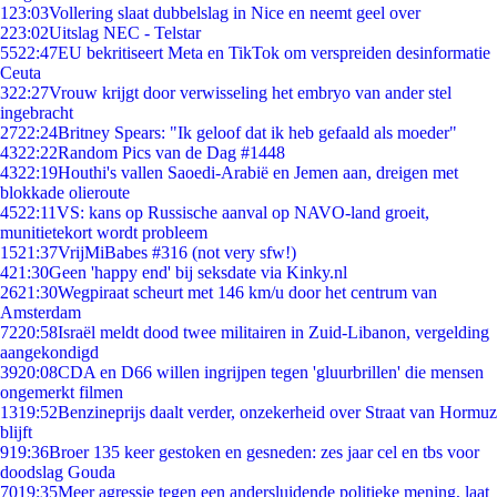
1
23:03
Vollering slaat dubbelslag in Nice en neemt geel over
2
23:02
Uitslag NEC - Telstar
55
22:47
EU bekritiseert Meta en TikTok om verspreiden desinformatie
Ceuta
3
22:27
Vrouw krijgt door verwisseling het embryo van ander stel
ingebracht
27
22:24
Britney Spears: "Ik geloof dat ik heb gefaald als moeder"
43
22:22
Random Pics van de Dag #1448
43
22:19
Houthi's vallen Saoedi-Arabië en Jemen aan, dreigen met
blokkade olieroute
45
22:11
VS: kans op Russische aanval op NAVO-land groeit,
munitietekort wordt probleem
15
21:37
VrijMiBabes #316 (not very sfw!)
4
21:30
Geen 'happy end' bij seksdate via Kinky.nl
26
21:30
Wegpiraat scheurt met 146 km/u door het centrum van
Amsterdam
72
20:58
Israël meldt dood twee militairen in Zuid-Libanon, vergelding
aangekondigd
39
20:08
CDA en D66 willen ingrijpen tegen 'gluurbrillen' die mensen
ongemerkt filmen
13
19:52
Benzineprijs daalt verder, onzekerheid over Straat van Hormuz
blijft
9
19:36
Broer 135 keer gestoken en gesneden: zes jaar cel en tbs voor
doodslag Gouda
70
19:35
Meer agressie tegen een andersluidende politieke mening, laat