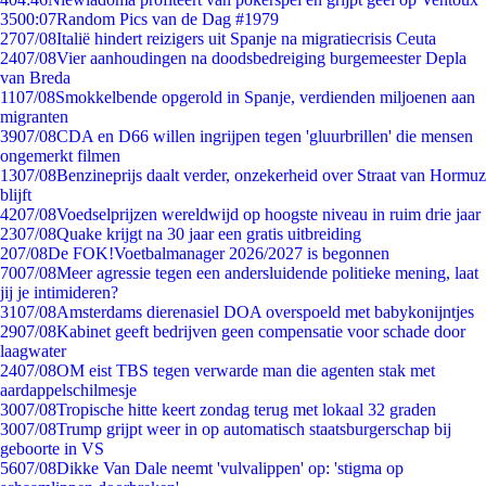
35
00:07
Random Pics van de Dag #1979
27
07/08
Italië hindert reizigers uit Spanje na migratiecrisis Ceuta
24
07/08
Vier aanhoudingen na doodsbedreiging burgemeester Depla
van Breda
11
07/08
Smokkelbende opgerold in Spanje, verdienden miljoenen aan
migranten
39
07/08
CDA en D66 willen ingrijpen tegen 'gluurbrillen' die mensen
ongemerkt filmen
13
07/08
Benzineprijs daalt verder, onzekerheid over Straat van Hormuz
blijft
42
07/08
Voedselprijzen wereldwijd op hoogste niveau in ruim drie jaar
23
07/08
Quake krijgt na 30 jaar een gratis uitbreiding
2
07/08
De FOK!Voetbalmanager 2026/2027 is begonnen
70
07/08
Meer agressie tegen een andersluidende politieke mening, laat
jij je intimideren?
31
07/08
Amsterdams dierenasiel DOA overspoeld met babykonijntjes
29
07/08
Kabinet geeft bedrijven geen compensatie voor schade door
laagwater
24
07/08
OM eist TBS tegen verwarde man die agenten stak met
aardappelschilmesje
30
07/08
Tropische hitte keert zondag terug met lokaal 32 graden
30
07/08
Trump grijpt weer in op automatisch staatsburgerschap bij
geboorte in VS
56
07/08
Dikke Van Dale neemt 'vulvalippen' op: 'stigma op