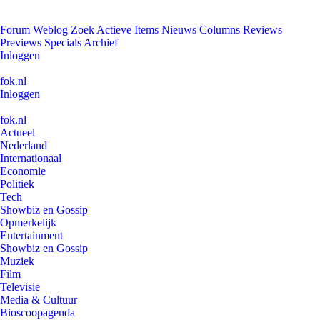
Forum
Weblog
Zoek
Actieve Items
Nieuws
Columns
Reviews
Previews
Specials
Archief
Inloggen
fok.nl
Inloggen
fok.nl
Actueel
Nederland
Internationaal
Economie
Politiek
Tech
Showbiz en Gossip
Opmerkelijk
Entertainment
Showbiz en Gossip
Muziek
Film
Televisie
Media & Cultuur
Bioscoopagenda