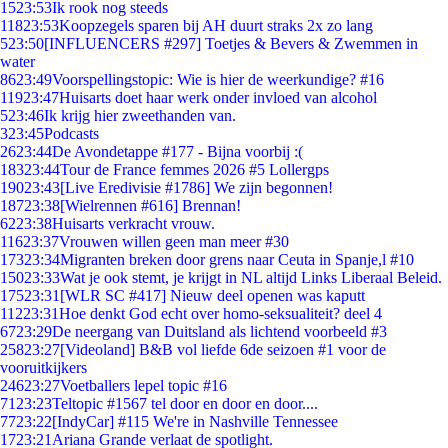
15
23:53
Ik rook nog steeds
118
23:53
Koopzegels sparen bij AH duurt straks 2x zo lang
5
23:50
[INFLUENCERS #297] Toetjes & Bevers & Zwemmen in
water
86
23:49
Voorspellingstopic: Wie is hier de weerkundige? #16
119
23:47
Huisarts doet haar werk onder invloed van alcohol
5
23:46
Ik krijg hier zweethanden van.
3
23:45
Podcasts
26
23:44
De Avondetappe #177 - Bijna voorbij :(
183
23:44
Tour de France femmes 2026 #5 Lollergps
190
23:43
[Live Eredivisie #1786] We zijn begonnen!
187
23:38
[Wielrennen #616] Brennan!
62
23:38
Huisarts verkracht vrouw.
116
23:37
Vrouwen willen geen man meer #30
173
23:34
Migranten breken door grens naar Ceuta in Spanje,l #10
150
23:33
Wat je ook stemt, je krijgt in NL altijd Links Liberaal Beleid.
175
23:31
[WLR SC #417] Nieuw deel openen was kaputt
112
23:31
Hoe denkt God echt over homo-seksualiteit? deel 4
67
23:29
De neergang van Duitsland als lichtend voorbeeld #3
258
23:27
[Videoland] B&B vol liefde 6de seizoen #1 voor de
vooruitkijkers
246
23:27
Voetballers lepel topic #16
71
23:23
Teltopic #1567 tel door en door en door....
77
23:22
[IndyCar] #115 We're in Nashville Tennessee
17
23:21
Ariana Grande verlaat de spotlight.