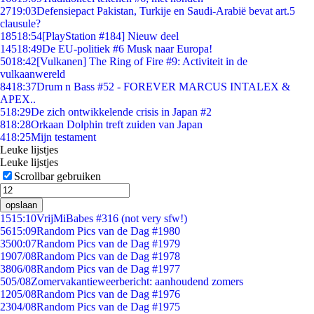
27
19:03
Defensiepact Pakistan, Turkije en Saudi-Arabië bevat art.5
clausule?
185
18:54
[PlayStation #184] Nieuw deel
145
18:49
De EU-politiek #6 Musk naar Europa!
50
18:42
[Vulkanen] The Ring of Fire #9: Activiteit in de
vulkaanwereld
84
18:37
Drum n Bass #52 - FOREVER MARCUS INTALEX &
APEX..
5
18:29
De zich ontwikkelende crisis in Japan #2
8
18:28
Orkaan Dolphin treft zuiden van Japan
4
18:25
Mijn testament
Leuke lijstjes
Leuke lijstjes
Scrollbar gebruiken
opslaan
15
15:10
VrijMiBabes #316 (not very sfw!)
56
15:09
Random Pics van de Dag #1980
35
00:07
Random Pics van de Dag #1979
19
07/08
Random Pics van de Dag #1978
38
06/08
Random Pics van de Dag #1977
5
05/08
Zomervakantieweerbericht: aanhoudend zomers
12
05/08
Random Pics van de Dag #1976
23
04/08
Random Pics van de Dag #1975