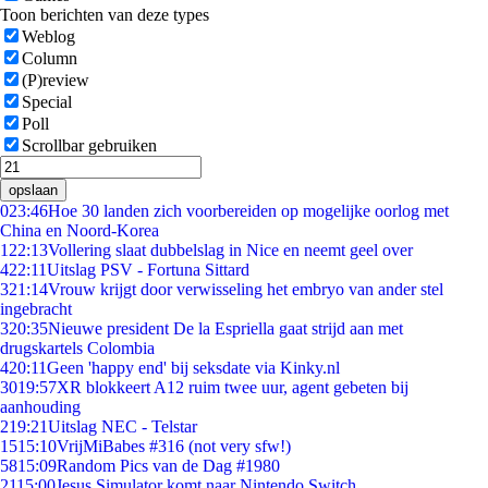
Toon berichten van deze types
Weblog
Column
(P)review
Special
Poll
Scrollbar gebruiken
opslaan
0
23:46
Hoe 30 landen zich voorbereiden op mogelijke oorlog met
China en Noord-Korea
1
22:13
Vollering slaat dubbelslag in Nice en neemt geel over
4
22:11
Uitslag PSV - Fortuna Sittard
3
21:14
Vrouw krijgt door verwisseling het embryo van ander stel
ingebracht
3
20:35
Nieuwe president De la Espriella gaat strijd aan met
drugskartels Colombia
4
20:11
Geen 'happy end' bij seksdate via Kinky.nl
30
19:57
XR blokkeert A12 ruim twee uur, agent gebeten bij
aanhouding
2
19:21
Uitslag NEC - Telstar
15
15:10
VrijMiBabes #316 (not very sfw!)
58
15:09
Random Pics van de Dag #1980
21
15:00
Jesus Simulator komt naar Nintendo Switch