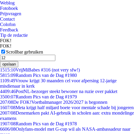
Weblog
Fotoboek
Prijsvragen
Contact
Colofon
Feedback
Tip de redactie
FOK!
FOK!
Scrollbar gebruiken
opslaan
15
15:10
VrijMiBabes #316 (not very sfw!)
58
15:09
Random Pics van de Dag #1980
11
09:49
Vrouw krijgt 30 maanden cel voor afpersing 12-jarige
misdienaar in kerk
44
09:46
PostNL-bezorger steekt bewoner na ruzie over pakket
35
00:07
Random Pics van de Dag #1979
2
07/08
De FOK!Voetbalmanager 2026/2027 is begonnen
16
07/08
Meta krijgt half miljard boete voor mentale schade bij jongeren
20
07/08
Denemarken pakt AI-gebruik in scholen aan: extra mondelinge
examens
19
07/08
Random Pics van de Dag #1978
66
06/08
Onlyfans-model met G-cup wil als NASA-ambassadeur naar