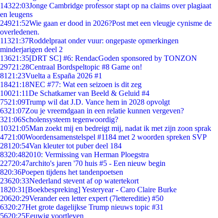
143
22:03
Jonge Cambridge professor stapt op na claims over plagiaat
en leugens
249
21:52
Wie gaan er dood in 2026?Post met een vleugje cynisme de
overledenen.
113
21:37
Roddelpraat onder vuur: ongepaste opmerkingen
minderjarigen deel 2
136
21:35
[DRT SC] #6: RendacGoden sponsored by TONZON
297
21:28
Centraal Bordspeltopic #8 Game on!
81
21:23
Vuelta a España 2026 #1
184
21:18
NEC #77: Wat een seizoen is dit zeg
100
21:11
De Schatkamer van Beeld & Geluid #4
75
21:09
Trump wil dat J.D. Vance hem in 2028 opvolgt
63
21:07
Zou je vreemdgaan in een relatie kunnen vergeven?
3
21:06
Scholensysteem tegenwoordig?
103
21:05
Man zoekt mij en bedreigt mij, nadat ik met zijn zoon sprak
47
21:00
Woordensamenstelspel #1184 met 2 woorden spreken SVP
281
20:54
Van kleuter tot puber deel 184
83
20:48
2010: Vermissing van Herman Ploegstra
227
20:47
archito's jaren '70 huis #5 - Een nieuw begin
8
20:36
Poepen tijdens het tandenpoetsen
236
20:33
Nederland stevent af op watertekort
18
20:31
[Boekbespreking] Yesteryear - Caro Claire Burke
206
20:29
Verander een letter expert (7lettereditie) #50
63
20:27
Het grote dagelijkse Trump nieuws topic #31
56
20:25
Eeuwig voortleven