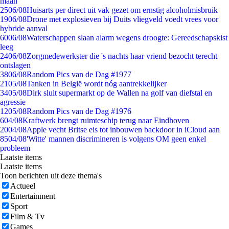
maan
25
06/08
Huisarts per direct uit vak gezet om ernstig alcoholmisbruik
19
06/08
Drone met explosieven bij Duits vliegveld voedt vrees voor
hybride aanval
60
06/08
Waterschappen slaan alarm wegens droogte: Gereedschapskist
leeg
24
06/08
Zorgmedewerkster die 's nachts haar vriend bezocht terecht
ontslagen
38
06/08
Random Pics van de Dag #1977
21
05/08
Tanken in België wordt nóg aantrekkelijker
34
05/08
Dirk sluit supermarkt op de Wallen na golf van diefstal en
agressie
12
05/08
Random Pics van de Dag #1976
6
04/08
Kraftwerk brengt ruimteschip terug naar Eindhoven
20
04/08
Apple vecht Britse eis tot inbouwen backdoor in iCloud aan
85
04/08
'Witte' mannen discrimineren is volgens OM geen enkel
probleem
Laatste items
Laatste items
Toon berichten uit deze thema's
Actueel
Entertainment
Sport
Film & Tv
Games