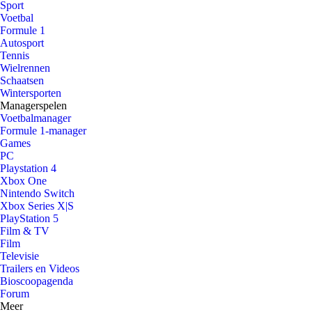
Sport
Voetbal
Formule 1
Autosport
Tennis
Wielrennen
Schaatsen
Wintersporten
Managerspelen
Voetbalmanager
Formule 1-manager
Games
PC
Playstation 4
Xbox One
Nintendo Switch
Xbox Series X|S
PlayStation 5
Film & TV
Film
Televisie
Trailers en Videos
Bioscoopagenda
Forum
Meer