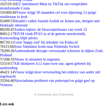
1025
10:16
EU bekritiseert Meta en TikTok om verspreiden
desinformatie Ceuta
1010
09:49
Vrouw krijgt 30 maanden cel voor afpersing 12-jarige
misdienaar in kerk
924
09:53
Houthi's vallen Saoedi-Arabië en Jemen aan, dreigen met
blokkade olieroute
882
09:45
Trailers kijken: de bioscoopreleases van week 32
868
12:17
RIVM vindt PFAS in al de geteste moedermelk,
borstvoeding blijft advies
867
20:11
Geen 'happy end' bij seksdate via Kinky.nl
761
15:00
Jesus Simulator komt naar Nintendo Switch
702
09:28
Aanhoudende droogte veroorzaakt scheuren in dijken Zuid-
Holland
572
08:35
Nieuw te streamen in augustus
555
19:57
XR blokkeert A12 ruim twee uur, agent gebeten bij
aanhouding
464
21:14
Vrouw krijgt door verwisseling het embryo van ander stel
ingebracht
352
04:46
Niewiadoma profiteert van pokerspel en grijpt geel op
Ventoux
▼ Advertentie door Refinery89
Lees ook