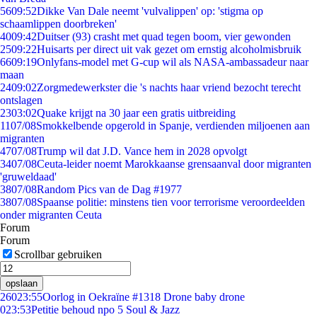
56
09:52
Dikke Van Dale neemt 'vulvalippen' op: 'stigma op
schaamlippen doorbreken'
40
09:42
Duitser (93) crasht met quad tegen boom, vier gewonden
25
09:22
Huisarts per direct uit vak gezet om ernstig alcoholmisbruik
66
09:19
Onlyfans-model met G-cup wil als NASA-ambassadeur naar
maan
24
09:02
Zorgmedewerkster die 's nachts haar vriend bezocht terecht
ontslagen
23
03:02
Quake krijgt na 30 jaar een gratis uitbreiding
11
07/08
Smokkelbende opgerold in Spanje, verdienden miljoenen aan
migranten
47
07/08
Trump wil dat J.D. Vance hem in 2028 opvolgt
34
07/08
Ceuta-leider noemt Marokkaanse grensaanval door migranten
'gruweldaad'
38
07/08
Random Pics van de Dag #1977
38
07/08
Spaanse politie: minstens tien voor terrorisme veroordeelden
onder migranten Ceuta
Forum
Forum
Scrollbar gebruiken
opslaan
260
23:55
Oorlog in Oekraïne #1318 Drone baby drone
0
23:53
Petitie behoud npo 5 Soul & Jazz