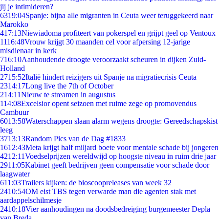
jij je intimideren?
63
19:04
Spanje: bijna alle migranten in Ceuta weer teruggekeerd naar
Marokko
4
17:13
Niewiadoma profiteert van pokerspel en grijpt geel op Ventoux
11
16:48
Vrouw krijgt 30 maanden cel voor afpersing 12-jarige
misdienaar in kerk
7
16:10
Aanhoudende droogte veroorzaakt scheuren in dijken Zuid-
Holland
27
15:52
Italië hindert reizigers uit Spanje na migratiecrisis Ceuta
23
14:17
Long live the 7th of October
2
14:11
Nieuw te streamen in augustus
1
14:08
Excelsior opent seizoen met ruime zege op promovendus
Cambuur
60
13:58
Waterschappen slaan alarm wegens droogte: Gereedschapskist
leeg
37
13:13
Random Pics van de Dag #1833
16
12:43
Meta krijgt half miljard boete voor mentale schade bij jongeren
42
12:11
Voedselprijzen wereldwijd op hoogste niveau in ruim drie jaar
29
11:05
Kabinet geeft bedrijven geen compensatie voor schade door
laagwater
6
11:03
Trailers kijken: de bioscoopreleases van week 32
24
10:54
OM eist TBS tegen verwarde man die agenten stak met
aardappelschilmesje
24
10:18
Vier aanhoudingen na doodsbedreiging burgemeester Depla
van Breda