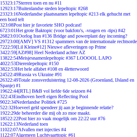
153
23:17
Sterren toen en nu #11
129
23:17
Buitenlandse steden lepeltopic #268
233
23:16
Nederlandse plaatsnamen lepeltopic #213 elk gehucht met
een bord telt
3
23:08
Post hier je favoriete SHO podcast!
67
23:01
Het grote Baktopic (voor bakfoto's, -vragen en -tips) #42
268
23:01
Oorlog Iran #136 Bridge and powerplant day incoming?
297
23:00
[AMV] VS #1312 spammers van de internationale rechtsorde
72
22:59
[Lil Kleine#12] Nieuwe afleveringen op Prime
34
22:59
[AZ#98] Heel Nederland achter AZ
138
22:54
Meisjesnamenlepeltopic #367 LOOOOL LAPO
40
22:53
Dierenlepeltopic #150
38
22:53
Het hele alfabet #108 en 4letterwoord
245
22:49
Russia vs Ukraine #91
263
22:49
Totale zonsverduistering 12-08-2026 (Groenland, IJsland en
Spanje) #1
196
22:44
[RTL] B&B vol liefde 6de seizoen #4
3
22:43
Eindhoven heeft eigen Reflecting Pool
90
22:34
Nederlandse Politiek #725
5
22:32
Hoeveel geld spendeer jij aan je beginnende relatie?
19
22:29
de beheerder die mij oh zo moe maakt.
185
22:22
Post hier zo vaak mogelijk om 22:22 uur #76
126
22:13
Nederland toen
110
22:07
Afvallen met injecties #4
11
22:07
Algemeen Luchtvaarttopic #61