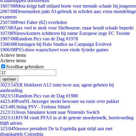
schaamlippen doorbreken'
16
07/08
Meta krijgt half miljard boete voor mentale schade bij jongeren
20
07/08
Denemarken pakt AI-gebruik in scholen aan: extra mondelinge
examens
25
07/08
Peter Faber (82) overleden
0
07/08
Ajax veel te sterk voor Shelbourne, maar houdt schade beperkt
1
07/08
Nieuwkomers schitteren bij ruime Europese zege FC Twente
19
07/08
Random Pics van de Dag #1978
15
06/08
Ontslagen bij Halo Studios na Campaign Evolved
19
06/08
PS5-doos waarschuwt voor einde fysieke games
Actieve items
Actieve items
Scrollbar gebruiken
opslaan
30
23:54
XR blokkeert A12 ruim twee uur, agent gebeten bij
aanhouding
58
23:51
Random Pics van de Dag #1980
44
23:49
PostNL-bezorger steekt bewoner na ruzie over pakket
4
23:48
Uitslag PSV - Fortuna Sittard
21
23:31
Jesus Simulator komt naar Nintendo Switch
20
23:11
RIVM vindt PFAS in al de geteste moedermelk, borstvoeding
blijft advies
3
23:04
Nieuwe president De la Espriella gaat strijd aan met
drugskartels Colombia