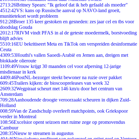
27
13:26
Britney Spears: "Ik geloof dat ik heb gefaald als moeder"
45
12:42
VS: kans op Russische aanval op NAVO-land groeit,
munitietekort wordt probleem
9
12:28
Broer 135 keer gestoken en gesneden: zes jaar cel en tbs voor
doodslag Gouda
20
12:17
RIVM vindt PFAS in al de geteste moedermelk, borstvoeding
blijft advies
55
10:16
EU bekritiseert Meta en TikTok om verspreiden desinformatie
Ceuta
43
09:53
Houthi's vallen Saoedi-Arabië en Jemen aan, dreigen met
blokkade olieroute
11
09:49
Vrouw krijgt 30 maanden cel voor afpersing 12-jarige
misdienaar in kerk
44
09:46
PostNL-bezorger steekt bewoner na ruzie over pakket
6
09:45
Trailers kijken: de bioscoopreleases van week 32
26
09:32
Wegpiraat scheurt met 146 km/u door het centrum van
Amsterdam
7
09:28
Aanhoudende droogte veroorzaakt scheuren in dijken Zuid-
Holland
0
08:59
Van de Zandschulp overleeft matchpoints, ook Griekspoor
verder in Montreal
1
08:56
Excelsior opent seizoen met ruime zege op promovendus
Cambuur
2
08:35
Nieuw te streamen in augustus
4
04:46
Niewiadoma profiteert van pokerspel en grijpt geel op Ventoux