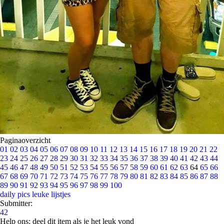
Paginaoverzicht
01
02
03
04
05
06
07
08
09
10
11
12
13
14
15
16
17
18
19
20
21
22
23
24
25
26
27
28
29
30
31
32
33
34
35
36
37
38
39
40
41
42
43
44
45
46
47
48
49
50
51
52
53
54
55
56
57
58
59
60
61
62
63
64
65
66
67
68
69
70
71
72
73
74
75
76
77
78
79
80
81
82
83
84
85
86
87
88
89
90
91
92
93
94
95
96
97
98
99
100
daily pics
leuke lijstjes
Submitter:
42
Help ons; deel dit item als je het leuk vond