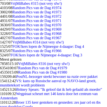
7
03/08
VrijMiBabes #315 (not very sfw!)
41
03/08
Random Pics van de Dag #1974
30
02/08
Random Pics van de Dag #1973
44
01/08
Random Pics van de Dag #1972
49
31/07
Random Pics van de Dag #1971
36
30/07
Random Pics van de Dag #1970
44
29/07
Random Pics van de Dag #1969
32
28/07
Random Pics van de Dag #1968
40
27/07
Random Pics van de Dag #1967
14
27/07
VrijMiBabes #314 (not very sfw!)
15
25/07
FOK!kers lopen de Nijmeegse 4-daagse: Dag 4
83
25/07
Random Pics van de Dag #1966
5
24/07
FOK!kers lopen de Nijmeegse 4-daagse: Dag 3
Meest gelezen
78585
15:10
VrijMiBabes #316 (not very sfw!)
63541
00:07
Random Pics van de Dag #1979
45350
15:09
Random Pics van de Dag #1980
1592
09:46
PostNL-bezorger steekt bewoner na ruzie over pakket
1541
12:42
VS: kans op Russische aanval op NAVO-land groeit,
munitietekort wordt probleem
1452
13:26
Britney Spears: "Ik geloof dat ik heb gefaald als moeder"
1101
09:32
Wegpiraat scheurt met 146 km/u door het centrum van
Amsterdam
1101
12:28
Broer 135 keer gestoken en gesneden: zes jaar cel en tbs
voor doodslag Gouda