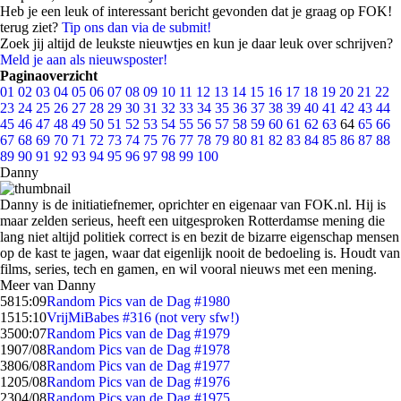
Heb je een leuk of interessant bericht gevonden dat je graag op FOK!
terug ziet?
Tip ons dan via de submit!
Zoek jij altijd de leukste nieuwtjes en kun je daar leuk over schrijven?
Meld je aan als nieuwsposter!
Paginaoverzicht
01
02
03
04
05
06
07
08
09
10
11
12
13
14
15
16
17
18
19
20
21
22
23
24
25
26
27
28
29
30
31
32
33
34
35
36
37
38
39
40
41
42
43
44
45
46
47
48
49
50
51
52
53
54
55
56
57
58
59
60
61
62
63
64
65
66
67
68
69
70
71
72
73
74
75
76
77
78
79
80
81
82
83
84
85
86
87
88
89
90
91
92
93
94
95
96
97
98
99
100
Danny
Danny is de initiatiefnemer, oprichter en eigenaar van FOK.nl. Hij is
maar zelden serieus, heeft een uitgesproken Rotterdamse mening die
lang niet altijd politiek correct is en bezit de bizarre eigenschap mensen
op de kast te jagen, waar dat eigenlijk nooit de bedoeling is. Houdt van
films, series, tech en gamen, en wil vooral nieuws met een mening.
Meer van Danny
58
15:09
Random Pics van de Dag #1980
15
15:10
VrijMiBabes #316 (not very sfw!)
35
00:07
Random Pics van de Dag #1979
19
07/08
Random Pics van de Dag #1978
38
06/08
Random Pics van de Dag #1977
12
05/08
Random Pics van de Dag #1976
23
04/08
Random Pics van de Dag #1975