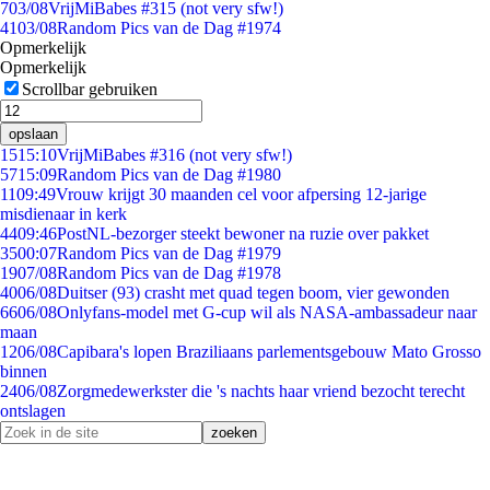
7
03/08
VrijMiBabes #315 (not very sfw!)
41
03/08
Random Pics van de Dag #1974
Opmerkelijk
Opmerkelijk
Scrollbar gebruiken
opslaan
15
15:10
VrijMiBabes #316 (not very sfw!)
57
15:09
Random Pics van de Dag #1980
11
09:49
Vrouw krijgt 30 maanden cel voor afpersing 12-jarige
misdienaar in kerk
44
09:46
PostNL-bezorger steekt bewoner na ruzie over pakket
35
00:07
Random Pics van de Dag #1979
19
07/08
Random Pics van de Dag #1978
40
06/08
Duitser (93) crasht met quad tegen boom, vier gewonden
66
06/08
Onlyfans-model met G-cup wil als NASA-ambassadeur naar
maan
12
06/08
Capibara's lopen Braziliaans parlementsgebouw Mato Grosso
binnen
24
06/08
Zorgmedewerkster die 's nachts haar vriend bezocht terecht
ontslagen