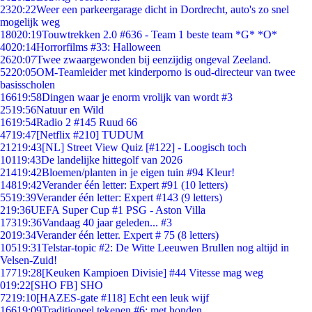
23
20:22
Weer een parkeergarage dicht in Dordrecht, auto's zo snel
mogelijk weg
180
20:19
Touwtrekken 2.0 #636 - Team 1 beste team *G* *O*
40
20:14
Horrorfilms #33: Halloween
26
20:07
Twee zwaargewonden bij eenzijdig ongeval Zeeland.
52
20:05
OM-Teamleider met kinderporno is oud-directeur van twee
basisscholen
166
19:58
Dingen waar je enorm vrolijk van wordt #3
25
19:56
Natuur en Wild
16
19:54
Radio 2 #145 Ruud 66
47
19:47
[Netflix #210] TUDUM
212
19:43
[NL] Street View Quiz [#122] - Loogisch toch
101
19:43
De landelijke hittegolf van 2026
214
19:42
Bloemen/planten in je eigen tuin #94 Kleur!
148
19:42
Verander één letter: Expert #91 (10 letters)
55
19:39
Verander één letter: Expert #143 (9 letters)
2
19:36
UEFA Super Cup #1 PSG - Aston Villa
173
19:36
Vandaag 40 jaar geleden... #3
20
19:34
Verander één letter. Expert # 75 (8 letters)
105
19:31
Telstar-topic #2: De Witte Leeuwen Brullen nog altijd in
Velsen-Zuid!
177
19:28
[Keuken Kampioen Divisie] #44 Vitesse mag weg
0
19:22
[SHO FB] SHO
72
19:10
[HAZES-gate #118] Echt een leuk wijf
166
19:09
Traditioneel tekenen #6; met honden