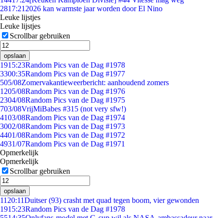
28
17:21
2026 kan warmste jaar worden door El Nino
Leuke lijstjes
Leuke lijstjes
Scrollbar gebruiken
opslaan
19
15:23
Random Pics van de Dag #1978
33
00:35
Random Pics van de Dag #1977
5
05/08
Zomervakantieweerbericht: aanhoudend zomers
12
05/08
Random Pics van de Dag #1976
23
04/08
Random Pics van de Dag #1975
7
03/08
VrijMiBabes #315 (not very sfw!)
41
03/08
Random Pics van de Dag #1974
30
02/08
Random Pics van de Dag #1973
44
01/08
Random Pics van de Dag #1972
49
31/07
Random Pics van de Dag #1971
Opmerkelijk
Opmerkelijk
Scrollbar gebruiken
opslaan
11
20:11
Duitser (93) crasht met quad tegen boom, vier gewonden
19
15:23
Random Pics van de Dag #1978
55
14:35
Onlyfans-model met G-cup wil als NASA-ambassadeur naar