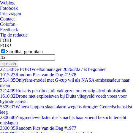
Weblog
Fotoboek
Prijsvragen
Contact
Colofon
Feedback
Tip de redactie
FOK!
FOK!
Scrollbar gebruiken
opslaan
2
21:30
De FOK!Voetbalmanager 2026/2027 is begonnen
19
15:23
Random Pics van de Dag #1978
55
14:35
Onlyfans-model met G-cup wil als NASA-ambassadeur naar
maan
22
14:09
Huisarts per direct uit vak gezet om ernstig alcoholmisbruik
16
10:32
Drone met explosieven bij Duits vliegveld voedt vrees voor
hybride aanval
55
09:33
Waterschappen slaan alarm wegens droogte: Gereedschapskist
leeg
23
06:40
Zorgmedewerkster die 's nachts haar vriend bezocht terecht
ontslagen
33
00:35
Random Pics van de Dag #1977