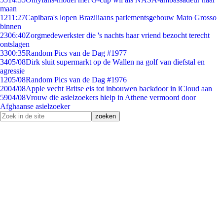
maan
12
11:27
Capibara's lopen Braziliaans parlementsgebouw Mato Grosso
binnen
23
06:40
Zorgmedewerkster die 's nachts haar vriend bezocht terecht
ontslagen
33
00:35
Random Pics van de Dag #1977
34
05/08
Dirk sluit supermarkt op de Wallen na golf van diefstal en
agressie
12
05/08
Random Pics van de Dag #1976
20
04/08
Apple vecht Britse eis tot inbouwen backdoor in iCloud aan
59
04/08
Vrouw die asielzoekers hielp in Athene vermoord door
Afghaanse asielzoeker