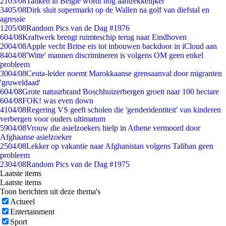
21
05/08
Tanken in België wordt nóg aantrekkelijker
34
05/08
Dirk sluit supermarkt op de Wallen na golf van diefstal en
agressie
12
05/08
Random Pics van de Dag #1976
6
04/08
Kraftwerk brengt ruimteschip terug naar Eindhoven
20
04/08
Apple vecht Britse eis tot inbouwen backdoor in iCloud aan
84
04/08
'Witte' mannen discrimineren is volgens OM geen enkel
probleem
30
04/08
Ceuta-leider noemt Marokkaanse grensaanval door migranten
'gruweldaad'
6
04/08
Grote natuurbrand Boschhuizerbergen groeit naar 100 hectare
6
04/08
FOK! was even down
41
04/08
Regering VS geeft scholen die 'genderidentiteit' van kinderen
verbergen voor ouders ultimatum
59
04/08
Vrouw die asielzoekers hielp in Athene vermoord door
Afghaanse asielzoeker
25
04/08
Lekker op vakantie naar Afghanistan volgens Taliban geen
probleem
23
04/08
Random Pics van de Dag #1975
Laatste items
Laatste items
Toon berichten uit deze thema's
Actueel
Entertainment
Sport