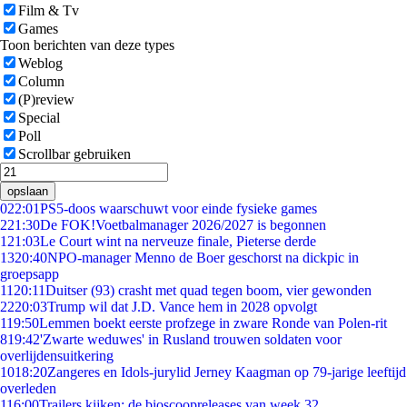
Film & Tv
Games
Toon berichten van deze types
Weblog
Column
(P)review
Special
Poll
Scrollbar gebruiken
opslaan
0
22:01
PS5-doos waarschuwt voor einde fysieke games
2
21:30
De FOK!Voetbalmanager 2026/2027 is begonnen
1
21:03
Le Court wint na nerveuze finale, Pieterse derde
13
20:40
NPO-manager Menno de Boer geschorst na dickpic in
groepsapp
11
20:11
Duitser (93) crasht met quad tegen boom, vier gewonden
22
20:03
Trump wil dat J.D. Vance hem in 2028 opvolgt
1
19:50
Lemmen boekt eerste profzege in zware Ronde van Polen-rit
8
19:42
'Zwarte weduwes' in Rusland trouwen soldaten voor
overlijdensuitkering
10
18:20
Zangeres en Idols-jurylid Jerney Kaagman op 79-jarige leeftijd
overleden
1
16:00
Trailers kijken: de bioscoopreleases van week 32