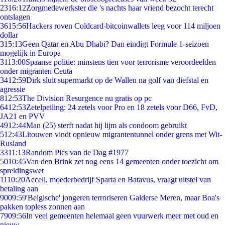
23
16:12
Zorgmedewerkster die 's nachts haar vriend bezocht terecht
ontslagen
36
15:56
Hackers roven Coldcard-bitcoinwallets leeg voor 114 miljoen
dollar
3
15:13
Geen Qatar en Abu Dhabi? Dan eindigt Formule 1-seizoen
mogelijk in Europa
31
13:00
Spaanse politie: minstens tien voor terrorisme veroordeelden
onder migranten Ceuta
34
12:59
Dirk sluit supermarkt op de Wallen na golf van diefstal en
agressie
8
12:53
The Division Resurgence nu gratis op pc
64
12:53
Zetelpeiling: 24 zetels voor Pro en 18 zetels voor D66, FvD,
JA21 en PVV
49
12:44
Man (25) sterft nadat hij lijm als condoom gebruikt
5
12:43
Litouwen vindt opnieuw migrantentunnel onder grens met Wit-
Rusland
33
11:13
Random Pics van de Dag #1977
50
10:45
Van den Brink zet nog eens 14 gemeenten onder toezicht om
spreidingswet
11
10:20
Accell, moederbedrijf Sparta en Batavus, vraagt uitstel van
betaling aan
90
09:59
'Belgische' jongeren terroriseren Galderse Meren, maar Boa's
pakken topless zonnen aan
79
09:56
In veel gemeenten helemaal geen vuurwerk meer met oud en
nieuw