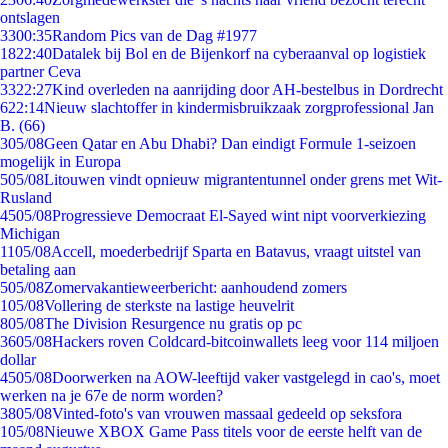
ontslagen
33
00:35
Random Pics van de Dag #1977
18
22:40
Datalek bij Bol en de Bijenkorf na cyberaanval op logistiek
partner Ceva
33
22:27
Kind overleden na aanrijding door AH-bestelbus in Dordrecht
6
22:14
Nieuw slachtoffer in kindermisbruikzaak zorgprofessional Jan
B. (66)
3
05/08
Geen Qatar en Abu Dhabi? Dan eindigt Formule 1-seizoen
mogelijk in Europa
5
05/08
Litouwen vindt opnieuw migrantentunnel onder grens met Wit-
Rusland
45
05/08
Progressieve Democraat El-Sayed wint nipt voorverkiezing
Michigan
11
05/08
Accell, moederbedrijf Sparta en Batavus, vraagt uitstel van
betaling aan
5
05/08
Zomervakantieweerbericht: aanhoudend zomers
1
05/08
Vollering de sterkste na lastige heuvelrit
8
05/08
The Division Resurgence nu gratis op pc
36
05/08
Hackers roven Coldcard-bitcoinwallets leeg voor 114 miljoen
dollar
45
05/08
Doorwerken na AOW-leeftijd vaker vastgelegd in cao's, moet
werken na je 67e de norm worden?
38
05/08
Vinted-foto's van vrouwen massaal gedeeld op seksfora
1
05/08
Nieuwe XBOX Game Pass titels voor de eerste helft van de