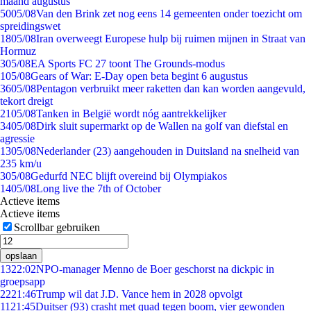
maand augustus
50
05/08
Van den Brink zet nog eens 14 gemeenten onder toezicht om
spreidingswet
18
05/08
Iran overweegt Europese hulp bij ruimen mijnen in Straat van
Hormuz
3
05/08
EA Sports FC 27 toont The Grounds-modus
1
05/08
Gears of War: E-Day open beta begint 6 augustus
36
05/08
Pentagon verbruikt meer raketten dan kan worden aangevuld,
tekort dreigt
21
05/08
Tanken in België wordt nóg aantrekkelijker
34
05/08
Dirk sluit supermarkt op de Wallen na golf van diefstal en
agressie
13
05/08
Nederlander (23) aangehouden in Duitsland na snelheid van
235 km/u
3
05/08
Gedurfd NEC blijft overeind bij Olympiakos
14
05/08
Long live the 7th of October
Actieve items
Actieve items
Scrollbar gebruiken
opslaan
13
22:02
NPO-manager Menno de Boer geschorst na dickpic in
groepsapp
22
21:46
Trump wil dat J.D. Vance hem in 2028 opvolgt
11
21:45
Duitser (93) crasht met quad tegen boom, vier gewonden