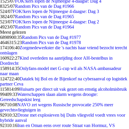
15
25/07
FOK!kers lopen de Nijmeegse 4-daagse: Dag 4
83
25/07
Random Pics van de Dag #1966
5
24/07
FOK!kers lopen de Nijmeegse 4-daagse: Dag 3
38
24/07
Random Pics van de Dag #1965
5
23/07
FOK!kers lopen de Nijmeegse 4-daagse: Dag 2
49
23/07
Random Pics van de Dag #1964
Meest gelezen
68989
00:35
Random Pics van de Dag #1977
46463
15:23
Random Pics van de Dag #1978
1741
06:40
Zorgmedewerkster die 's nachts haar vriend bezocht terecht
ontslagen
1609
22:27
Kind overleden na aanrijding door AH-bestelbus in
Dordrecht
1589
14:35
Onlyfans-model met G-cup wil als NASA-ambassadeur
naar maan
1247
22:40
Datalek bij Bol en de Bijenkorf na cyberaanval op logistiek
partner Ceva
1158
14:09
Huisarts per direct uit vak gezet om ernstig alcoholmisbruik
994
09:33
Waterschappen slaan alarm wegens droogte:
Gereedschapskist leeg
967
10:08
NAVO zet wegens Russische provocatie 250% meer
gevechtsvliegtuigen in
929
10:32
Drone met explosieven bij Duits vliegveld voedt vrees voor
hybride aanval
923
10:16
Iran en Oman eens over route Straat van Hormuz, VS