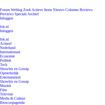
Forum
Weblog
Zoek
Actieve Items
Nieuws
Columns
Reviews
Previews
Specials
Archief
Inloggen
fok.nl
Inloggen
fok.nl
Actueel
Nederland
Internationaal
Economie
Politiek
Tech
Showbiz en Gossip
Opmerkelijk
Entertainment
Showbiz en Gossip
Muziek
Film
Televisie
Media & Cultuur
Bioscoopagenda