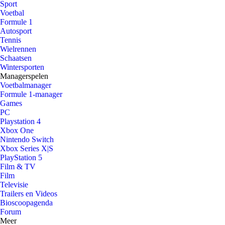
Sport
Voetbal
Formule 1
Autosport
Tennis
Wielrennen
Schaatsen
Wintersporten
Managerspelen
Voetbalmanager
Formule 1-manager
Games
PC
Playstation 4
Xbox One
Nintendo Switch
Xbox Series X|S
PlayStation 5
Film & TV
Film
Televisie
Trailers en Videos
Bioscoopagenda
Forum
Meer