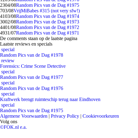
23
04/08
Random Pics van de Dag #1975
7
03/08
VrijMiBabes #315 (not very sfw!)
41
03/08
Random Pics van de Dag #1974
30
02/08
Random Pics van de Dag #1973
44
01/08
Random Pics van de Dag #1972
49
31/07
Random Pics van de Dag #1971
De comments staan op de laatste pagina
Laatste reviews en specials
special
Random Pics van de Dag #1978
review
Forensics: Crime Scene Detective
special
Random Pics van de Dag #1977
special
Random Pics van de Dag #1976
special
Kraftwerk brengt ruimteschip terug naar Eindhoven
special
Random Pics van de Dag #1975
Algemene Voorwaarden
|
Privacy Policy
|
Cookievoorkeuren
Volg ons
©FOK.nl e.a.