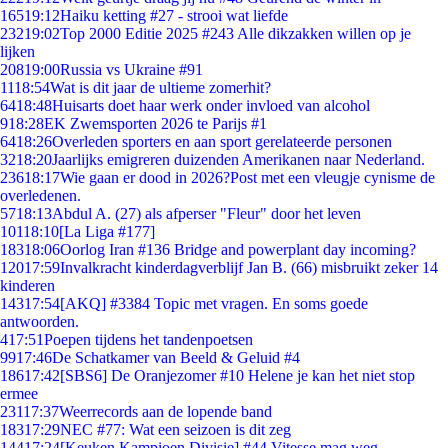
165
19:12
Haiku ketting #27 - strooi wat liefde
232
19:02
Top 2000 Editie 2025 #243 Alle dikzakken willen op je
lijken
208
19:00
Russia vs Ukraine #91
11
18:54
Wat is dit jaar de ultieme zomerhit?
64
18:48
Huisarts doet haar werk onder invloed van alcohol
9
18:28
EK Zwemsporten 2026 te Parijs #1
64
18:26
Overleden sporters en aan sport gerelateerde personen
32
18:20
Jaarlijks emigreren duizenden Amerikanen naar Nederland.
236
18:17
Wie gaan er dood in 2026?Post met een vleugje cynisme de
overledenen.
57
18:13
Abdul A. (27) als afperser "Fleur" door het leven
101
18:10
[La Liga #177]
183
18:06
Oorlog Iran #136 Bridge and powerplant day incoming?
120
17:59
Invalkracht kinderdagverblijf Jan B. (66) misbruikt zeker 14
kinderen
143
17:54
[AKQ] #3384 Topic met vragen. En soms goede
antwoorden.
4
17:51
Poepen tijdens het tandenpoetsen
99
17:46
De Schatkamer van Beeld & Geluid #4
186
17:42
[SBS6] De Oranjezomer #10 Helene je kan het niet stop
ermee
231
17:37
Weerrecords aan de lopende band
183
17:29
NEC #77: Wat een seizoen is dit zeg
144
17:24
[Keuken Kampioen Divisie] #44 Vitesse mag weg