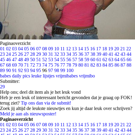
Paginaoverzicht
01
02
03
04
05
06
07
08
09
10
11
12
13
14
15
16
17
18
19
20
21
22
23
24
25
26
27
28
29
30
31
32
33
34
35
36
37
38
39
40
41
42
43
44
45
46
47
48
49
50
51
52
53
54
55
56
57
58
59
60
61
62
63
64
65
66
67
68
69
70
71
72
73
74
75
76
77
78
79
80
81
82
83
84
85
86
87
88
89
90
91
92
93
94
95
96
97
98
99
100
babes
daily pics
leuke lijstjes
vrijmibabes
vrijmibo
Submitter:
29
Help ons; deel dit item als je het leuk vond
Heb je een leuk of interessant bericht gevonden dat je graag op FOK!
terug ziet?
Tip ons dan via de submit!
Zoek jij altijd de leukste nieuwtjes en kun je daar leuk over schrijven?
Meld je aan als nieuwsposter!
Paginaoverzicht
01
02
03
04
05
06
07
08
09
10
11
12
13
14
15
16
17
18
19
20
21
22
23
24
25
26
27
28
29
30
31
32
33
34
35
36
37
38
39
40
41
42
43
44