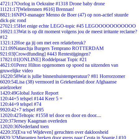
47
21:17
Oorlog in Oekraïne #1318 Drone baby drone
111
21:17
[Wielrennen #616] Brennan!
88
21:16
NPO-manager Menno de Boer (47) op non-actief stuurde
dick-pic rond
270
21:15
Het enige echte LEGO-topic #45 LEGOOOOOOOOOOO
169
21:13
Wat is op dit moment volgens jou de meest irritante reclame?
#12
13
21:12
Hoe ga jij om met een relatiebreuk?
1
21:09
Nataschja Burgers Temprano ROTTERDAM
9
21:03
[Crowdfunding] #443 Rentestijgingen?
178
21:01
[ONLINE] Roddelpraat Topic #21
46
21:01
Perez Hilton opgenomen op spoed na uitzenden van
gruwelijke video
162
20:58
Wat is jullie binnenhuistemperatuur? #81 Horrorzomer
60
20:54
Lisa (38) vermoord in Griekenland door Afghaanse
asielzoeker
14
20:49
Global Justice Report
1
20:44
+5 telspel #144 Keer 5 =
1
20:44
+9 telspel #74
99
20:42
+7 telspel #95
120
20:42
Teltopic #1558 tel door en door en door....
2
20:37
Jerney Kaagman overleden
120
20:36
Nederland toen
42
20:35
[Eva vd Wijdeven] geruchten over dakloosheid
68
20:32
Migranten breken door grens naar Ceuta in Spanje,l #10