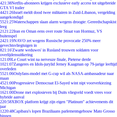
4
21:38
Netflix-abonnees krijgen exclusieve early access tot uitgebreide
GTA VI trailer
44
21:26
Israël meldt dood twee militairen in Zuid-Libanon, vergelding
aangekondigd
55
21:25
Waterschappen slaan alarm wegens droogte: Gereedschapskist
leeg
21
21:22
Iran en Oman eens over route Straat van Hormuz, VS
buitenspel
24
21:19
NAVO zet wegens Russische provocatie 250% meer
gevechtsvliegtuigen in
8
21:16
'Zwarte weduwes' in Rusland trouwen soldaten voor
overlijdensuitkering
1
21:09
Le Court wint na nerveuze finale, Pieterse derde
10
21:07
Zangeres en Idols-jurylid Jerney Kaagman op 79-jarige leeftijd
overleden
55
21:06
Onlyfans-model met G-cup wil als NASA-ambassadeur naar
maan
45
21:00
Progressieve Democraat El-Sayed wint nipt voorverkiezing
Michigan
16
21:00
Drone met explosieven bij Duits vliegveld voedt vrees voor
hybride aanval
2
20:58
XBOX platform krijgt zijn eigen "Platinum" achievements dit
jaar
12
20:48
Capibara's lopen Braziliaans parlementsgebouw Mato Grosso
binnen