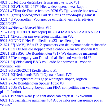
48
21:55
Het grote dagelijkse Trump nieuws topic #31
129
21:50
[WLR SC #417] Nieuw deel openen was kaputt
233
21:47
Tour de France femmes 2026 #3 Tijd voor de borstcrawl
8
21:45
[gratis] Videogames Part 9: Gratis en free-to-play games!
32
21:45
[Voorspellen] Voorspel de eindstand van de Eredivisie
2026/2027
20
21:44
Nieuwe Marvel films. #12
215
21:43
[UEL/ECL live topic] #160 GOAAAAAAAAAAAAAL
271
21:42
Post hier pas overleden muzikanten #32
99
21:39
[NPO1] Het Familiediner #23 - te allen tijden
216
21:37
[AMV] VS #1312 spammers van de internationale rechtsorde
134
21:33
FOK!ers die stoppen met alcohol - waar we stoppen #21
208
21:32
[SBS6] De Bondgenoten #317 We dansen de macaroni
65
21:32
De neergang van Duitsland als lichtend voorbeeld #3
223
21:31
[Videoland] B&B vol liefde 6de seizoen #1 voor de
vooruitkijkers
24
21:30
[2026/2027] Eredivisietoto #1
123
21:29
[Nederlands Elftal] Op naar Louis IV?
33
21:28
Woningtekort: dus ga je woningen slopen, logisch
69
21:27
De Bondgenoten Spoiler Topic #3
83
21:25
UEFA kondigt boycot van FIFA-competities aan vanwege
plan Infantino
140
21:19
Zaken waar je je echt dood aan ergert #17 - Werklui
68
21:18
Spaanstalige nummers #34 A que calor nos pasaremos por el
verano?