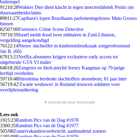
buitenspel
912
10:28
Wakker Dier dient klacht in tegen insectenfabriek Protix om
duurzaamheidsclaims
890
11:27
Capibara's lopen Braziliaans parlementsgebouw Mato Grosso
binnen
825
07:00
Forensics: Crime Scene Detective
797
10:59
Israël meldt dood twee militairen in Zuid-Libanon,
vergelding aangekondigd
761
22:14
Nieuw slachtoffer in kindermisbruikzaak zorgprofessional
Jan B. (66)
679
15:21
Netflix-abonnees krijgen exclusieve early access tot
uitgebreide GTA VI trailer
640
18:20
Zangeres en Idols-jurylid Jerney Kaagman op 79-jarige
leeftijd overleden
597
10:48
Hiroshima herdenkt slachtoffers atoombom, 81 jaar later
567
19:42
'Zwarte weduwes' in Rusland trouwen soldaten voor
overlijdensuitkering
▼ Advertentie door Refinery89
Lees ook
19
15:23
Random Pics van de Dag #1978
33
00:35
Random Pics van de Dag #1977
5
05/08
Zomervakantieweerbericht: aanhoudend zomers
12
05/08
Random Pics van de Dag #1976