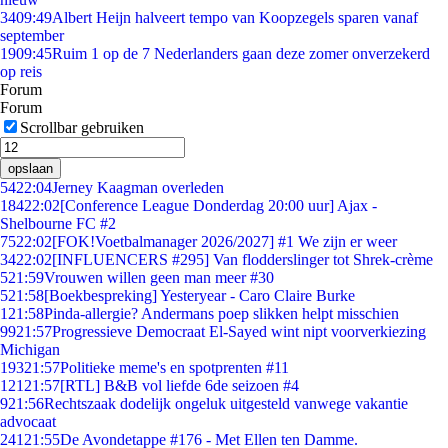
34
09:49
Albert Heijn halveert tempo van Koopzegels sparen vanaf
september
19
09:45
Ruim 1 op de 7 Nederlanders gaan deze zomer onverzekerd
op reis
Forum
Forum
Scrollbar gebruiken
opslaan
54
22:04
Jerney Kaagman overleden
184
22:02
[Conference League Donderdag 20:00 uur] Ajax -
Shelbourne FC #2
75
22:02
[FOK!Voetbalmanager 2026/2027] #1 We zijn er weer
34
22:02
[INFLUENCERS #295] Van flodderslinger tot Shrek-crème
5
21:59
Vrouwen willen geen man meer #30
5
21:58
[Boekbespreking] Yesteryear - Caro Claire Burke
1
21:58
Pinda-allergie? Andermans poep slikken helpt misschien
99
21:57
Progressieve Democraat El-Sayed wint nipt voorverkiezing
Michigan
193
21:57
Politieke meme's en spotprenten #11
121
21:57
[RTL] B&B vol liefde 6de seizoen #4
9
21:56
Rechtszaak dodelijk ongeluk uitgesteld vanwege vakantie
advocaat
241
21:55
De Avondetappe #176 - Met Ellen ten Damme.