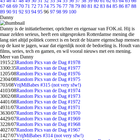
45
46
47
48
49
50
51
52
53
54
55
56
57
58
59
60
61
62
63
64
65
66
67
68
69
70
71
72
73
74
75
76
77
78
79
80
81
82
83
84
85
86
87
88
89
90
91
92
93
94
95
96
97
98
99
100
Danny
Danny is de initiatiefnemer, oprichter en eigenaar van FOK.nl. Hij is
maar zelden serieus, heeft een uitgesproken Rotterdamse mening die
lang niet altijd politiek correct is en bezit de bizarre eigenschap mensen
op de kast te jagen, waar dat eigenlijk nooit de bedoeling is. Houdt van
films, series, tech en gamen, en wil vooral nieuws met een mening.
Meer van Danny
19
15:23
Random Pics van de Dag #1978
33
00:35
Random Pics van de Dag #1977
12
05/08
Random Pics van de Dag #1976
23
04/08
Random Pics van de Dag #1975
7
03/08
VrijMiBabes #315 (not very sfw!)
41
03/08
Random Pics van de Dag #1974
30
02/08
Random Pics van de Dag #1973
44
01/08
Random Pics van de Dag #1972
49
31/07
Random Pics van de Dag #1971
36
30/07
Random Pics van de Dag #1970
44
29/07
Random Pics van de Dag #1969
32
28/07
Random Pics van de Dag #1968
40
27/07
Random Pics van de Dag #1967
14
27/07
VrijMiBabes #314 (not very sfw!)