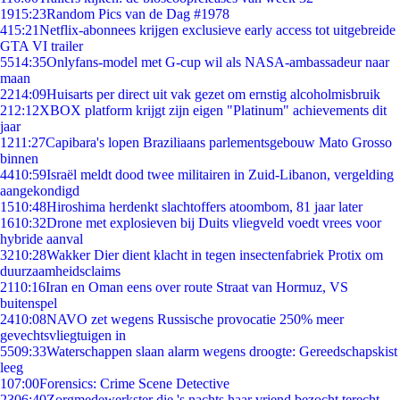
19
15:23
Random Pics van de Dag #1978
4
15:21
Netflix-abonnees krijgen exclusieve early access tot uitgebreide
GTA VI trailer
55
14:35
Onlyfans-model met G-cup wil als NASA-ambassadeur naar
maan
22
14:09
Huisarts per direct uit vak gezet om ernstig alcoholmisbruik
2
12:12
XBOX platform krijgt zijn eigen "Platinum" achievements dit
jaar
12
11:27
Capibara's lopen Braziliaans parlementsgebouw Mato Grosso
binnen
44
10:59
Israël meldt dood twee militairen in Zuid-Libanon, vergelding
aangekondigd
15
10:48
Hiroshima herdenkt slachtoffers atoombom, 81 jaar later
16
10:32
Drone met explosieven bij Duits vliegveld voedt vrees voor
hybride aanval
32
10:28
Wakker Dier dient klacht in tegen insectenfabriek Protix om
duurzaamheidsclaims
21
10:16
Iran en Oman eens over route Straat van Hormuz, VS
buitenspel
24
10:08
NAVO zet wegens Russische provocatie 250% meer
gevechtsvliegtuigen in
55
09:33
Waterschappen slaan alarm wegens droogte: Gereedschapskist
leeg
1
07:00
Forensics: Crime Scene Detective
23
06:40
Zorgmedewerkster die 's nachts haar vriend bezocht terecht