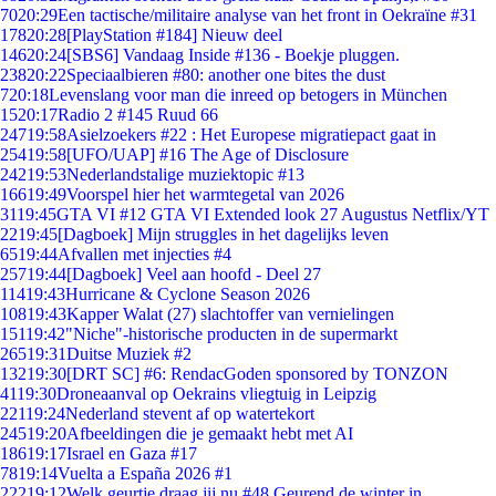
70
20:29
Een tactische/militaire analyse van het front in Oekraïne #31
178
20:28
[PlayStation #184] Nieuw deel
146
20:24
[SBS6] Vandaag Inside #136 - Boekje pluggen.
238
20:22
Speciaalbieren #80: another one bites the dust
7
20:18
Levenslang voor man die inreed op betogers in München
15
20:17
Radio 2 #145 Ruud 66
247
19:58
Asielzoekers #22 : Het Europese migratiepact gaat in
254
19:58
[UFO/UAP] #16 The Age of Disclosure
242
19:53
Nederlandstalige muziektopic #13
166
19:49
Voorspel hier het warmtegetal van 2026
31
19:45
GTA VI #12 GTA VI Extended look 27 Augustus Netflix/YT
22
19:45
[Dagboek] Mijn struggles in het dagelijks leven
65
19:44
Afvallen met injecties #4
257
19:44
[Dagboek] Veel aan hoofd - Deel 27
114
19:43
Hurricane & Cyclone Season 2026
108
19:43
Kapper Walat (27) slachtoffer van vernielingen
151
19:42
"Niche"-historische producten in de supermarkt
265
19:31
Duitse Muziek #2
132
19:30
[DRT SC] #6: RendacGoden sponsored by TONZON
41
19:30
Droneaanval op Oekrains vliegtuig in Leipzig
221
19:24
Nederland stevent af op watertekort
245
19:20
Afbeeldingen die je gemaakt hebt met AI
186
19:17
Israel en Gaza #17
78
19:14
Vuelta a España 2026 #1
222
19:12
Welk geurtje draag jij nu #48 Geurend de winter in