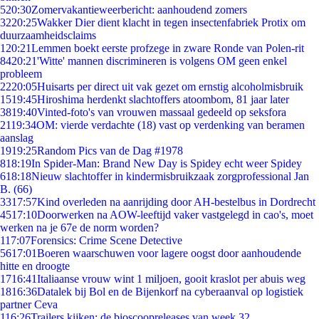
5
20:30
Zomervakantieweerbericht: aanhoudend zomers
32
20:25
Wakker Dier dient klacht in tegen insectenfabriek Protix om
duurzaamheidsclaims
1
20:21
Lemmen boekt eerste profzege in zware Ronde van Polen-rit
84
20:21
'Witte' mannen discrimineren is volgens OM geen enkel
probleem
22
20:05
Huisarts per direct uit vak gezet om ernstig alcoholmisbruik
15
19:45
Hiroshima herdenkt slachtoffers atoombom, 81 jaar later
38
19:40
Vinted-foto's van vrouwen massaal gedeeld op seksfora
21
19:34
OM: vierde verdachte (18) vast op verdenking van beramen
aanslag
19
19:25
Random Pics van de Dag #1978
8
18:19
In Spider-Man: Brand New Day is Spidey echt weer Spidey
6
18:18
Nieuw slachtoffer in kindermisbruikzaak zorgprofessional Jan
B. (66)
33
17:57
Kind overleden na aanrijding door AH-bestelbus in Dordrecht
45
17:10
Doorwerken na AOW-leeftijd vaker vastgelegd in cao's, moet
werken na je 67e de norm worden?
1
17:07
Forensics: Crime Scene Detective
56
17:01
Boeren waarschuwen voor lagere oogst door aanhoudende
hitte en droogte
17
16:41
Italiaanse vrouw wint 1 miljoen, gooit kraslot per abuis weg
18
16:36
Datalek bij Bol en de Bijenkorf na cyberaanval op logistiek
partner Ceva
1
16:26
Trailers kijken: de bioscoopreleases van week 32