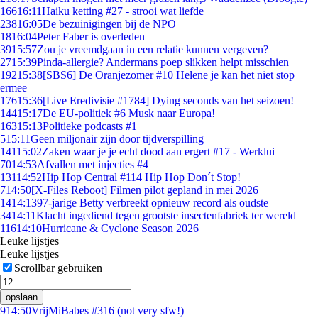
166
16:11
Haiku ketting #27 - strooi wat liefde
238
16:05
De bezuinigingen bij de NPO
18
16:04
Peter Faber is overleden
39
15:57
Zou je vreemdgaan in een relatie kunnen vergeven?
27
15:39
Pinda-allergie? Andermans poep slikken helpt misschien
192
15:38
[SBS6] De Oranjezomer #10 Helene je kan het niet stop
ermee
176
15:36
[Live Eredivisie #1784] Dying seconds van het seizoen!
144
15:17
De EU-politiek #6 Musk naar Europa!
163
15:13
Politieke podcasts #1
5
15:11
Geen miljonair zijn door tijdverspilling
141
15:02
Zaken waar je je echt dood aan ergert #17 - Werklui
70
14:53
Afvallen met injecties #4
131
14:52
Hip Hop Central #114 Hip Hop Don´t Stop!
7
14:50
[X-Files Reboot] Filmen pilot gepland in mei 2026
14
14:13
97-jarige Betty verbreekt opnieuw record als oudste
34
14:11
Klacht ingediend tegen grootste insectenfabriek ter wereld
116
14:10
Hurricane & Cyclone Season 2026
Leuke lijstjes
Leuke lijstjes
Scrollbar gebruiken
opslaan
9
14:50
VrijMiBabes #316 (not very sfw!)