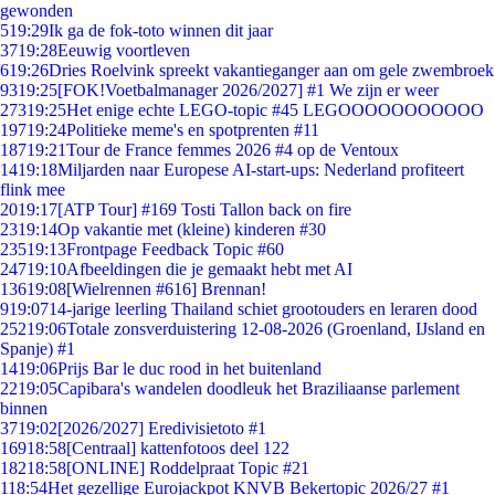
gewonden
5
19:29
Ik ga de fok-toto winnen dit jaar
37
19:28
Eeuwig voortleven
6
19:26
Dries Roelvink spreekt vakantieganger aan om gele zwembroek
93
19:25
[FOK!Voetbalmanager 2026/2027] #1 We zijn er weer
273
19:25
Het enige echte LEGO-topic #45 LEGOOOOOOOOOOO
197
19:24
Politieke meme's en spotprenten #11
187
19:21
Tour de France femmes 2026 #4 op de Ventoux
14
19:18
Miljarden naar Europese AI-start-ups: Nederland profiteert
flink mee
20
19:17
[ATP Tour] #169 Tosti Tallon back on fire
23
19:14
Op vakantie met (kleine) kinderen #30
235
19:13
Frontpage Feedback Topic #60
247
19:10
Afbeeldingen die je gemaakt hebt met AI
136
19:08
[Wielrennen #616] Brennan!
9
19:07
14-jarige leerling Thailand schiet grootouders en leraren dood
252
19:06
Totale zonsverduistering 12-08-2026 (Groenland, IJsland en
Spanje) #1
14
19:06
Prijs Bar le duc rood in het buitenland
22
19:05
Capibara's wandelen doodleuk het Braziliaanse parlement
binnen
37
19:02
[2026/2027] Eredivisietoto #1
169
18:58
[Centraal] kattenfotoos deel 122
182
18:58
[ONLINE] Roddelpraat Topic #21
1
18:54
Het gezellige Eurojackpot KNVB Bekertopic 2026/27 #1