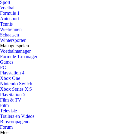
Sport
Voetbal
Formule 1
Autosport
Tennis
Wielrennen
Schaatsen
Wintersporten
Managerspelen
Voetbalmanager
Formule 1-manager
Games
PC
Playstation 4
Xbox One
Nintendo Switch
Xbox Series X|S
PlayStation 5
Film & TV
Film
Televisie
Trailers en Videos
Bioscoopagenda
Forum
Meer