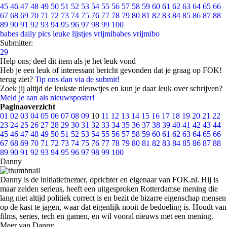
45
46
47
48
49
50
51
52
53
54
55
56
57
58
59
60
61
62
63
64
65
66
67
68
69
70
71
72
73
74
75
76
77
78
79
80
81
82
83
84
85
86
87
88
89
90
91
92
93
94
95
96
97
98
99
100
babes
daily pics
leuke lijstjes
vrijmibabes
vrijmibo
Submitter:
29
Help ons; deel dit item als je het leuk vond
Heb je een leuk of interessant bericht gevonden dat je graag op FOK!
terug ziet?
Tip ons dan via de submit!
Zoek jij altijd de leukste nieuwtjes en kun je daar leuk over schrijven?
Meld je aan als nieuwsposter!
Paginaoverzicht
01
02
03
04
05
06
07
08
09
10
11
12
13
14
15
16
17
18
19
20
21
22
23
24
25
26
27
28
29
30
31
32
33
34
35
36
37
38
39
40
41
42
43
44
45
46
47
48
49
50
51
52
53
54
55
56
57
58
59
60
61
62
63
64
65
66
67
68
69
70
71
72
73
74
75
76
77
78
79
80
81
82
83
84
85
86
87
88
89
90
91
92
93
94
95
96
97
98
99
100
Danny
Danny is de initiatiefnemer, oprichter en eigenaar van FOK.nl. Hij is
maar zelden serieus, heeft een uitgesproken Rotterdamse mening die
lang niet altijd politiek correct is en bezit de bizarre eigenschap mensen
op de kast te jagen, waar dat eigenlijk nooit de bedoeling is. Houdt van
films, series, tech en gamen, en wil vooral nieuws met een mening.
Meer van Danny