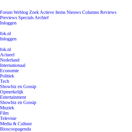
Forum
Weblog
Zoek
Actieve Items
Nieuws
Columns
Reviews
Previews
Specials
Archief
Inloggen
fok.nl
Inloggen
fok.nl
Actueel
Nederland
Internationaal
Economie
Politiek
Tech
Showbiz en Gossip
Opmerkelijk
Entertainment
Showbiz en Gossip
Muziek
Film
Televisie
Media & Cultuur
Bioscoopagenda