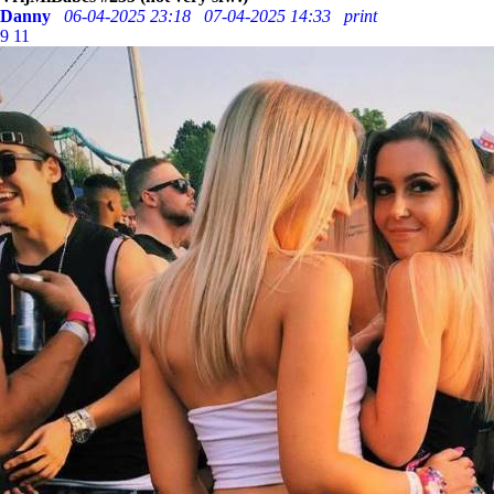
Danny
06-04-2025 23:18
07-04-2025 14:33
print
9
11