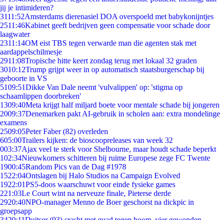
jij je intimideren?
31
11:52
Amsterdams dierenasiel DOA overspoeld met babykonijntjes
25
11:46
Kabinet geeft bedrijven geen compensatie voor schade door
laagwater
23
11:14
OM eist TBS tegen verwarde man die agenten stak met
aardappelschilmesje
29
11:08
Tropische hitte keert zondag terug met lokaal 32 graden
30
10:12
Trump grijpt weer in op automatisch staatsburgerschap bij
geboorte in VS
51
09:51
Dikke Van Dale neemt 'vulvalippen' op: 'stigma op
schaamlippen doorbreken'
13
09:40
Meta krijgt half miljard boete voor mentale schade bij jongeren
20
09:37
Denemarken pakt AI-gebruik in scholen aan: extra mondelinge
examens
25
09:05
Peter Faber (82) overleden
6
05:00
Trailers kijken: de bioscoopreleases van week 32
0
03:37
Ajax veel te sterk voor Shelbourne, maar houdt schade beperkt
1
02:34
Nieuwkomers schitteren bij ruime Europese zege FC Twente
19
00:45
Random Pics van de Dag #1978
15
22:04
Ontslagen bij Halo Studios na Campaign Evolved
19
22:01
PS5-doos waarschuwt voor einde fysieke games
2
21:03
Le Court wint na nerveuze finale, Pieterse derde
29
20:40
NPO-manager Menno de Boer geschorst na dickpic in
groepsapp
34
20:11
Duitser (93) crasht met quad tegen boom, vier gewonden