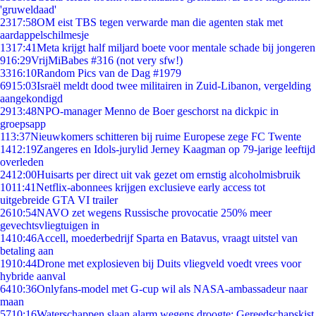
'gruweldaad'
23
17:58
OM eist TBS tegen verwarde man die agenten stak met
aardappelschilmesje
13
17:41
Meta krijgt half miljard boete voor mentale schade bij jongeren
9
16:29
VrijMiBabes #316 (not very sfw!)
33
16:10
Random Pics van de Dag #1979
69
15:03
Israël meldt dood twee militairen in Zuid-Libanon, vergelding
aangekondigd
29
13:48
NPO-manager Menno de Boer geschorst na dickpic in
groepsapp
1
13:37
Nieuwkomers schitteren bij ruime Europese zege FC Twente
14
12:19
Zangeres en Idols-jurylid Jerney Kaagman op 79-jarige leeftijd
overleden
24
12:00
Huisarts per direct uit vak gezet om ernstig alcoholmisbruik
10
11:41
Netflix-abonnees krijgen exclusieve early access tot
uitgebreide GTA VI trailer
26
10:54
NAVO zet wegens Russische provocatie 250% meer
gevechtsvliegtuigen in
14
10:46
Accell, moederbedrijf Sparta en Batavus, vraagt uitstel van
betaling aan
19
10:44
Drone met explosieven bij Duits vliegveld voedt vrees voor
hybride aanval
64
10:36
Onlyfans-model met G-cup wil als NASA-ambassadeur naar
maan
57
10:16
Waterschappen slaan alarm wegens droogte: Gereedschapskist