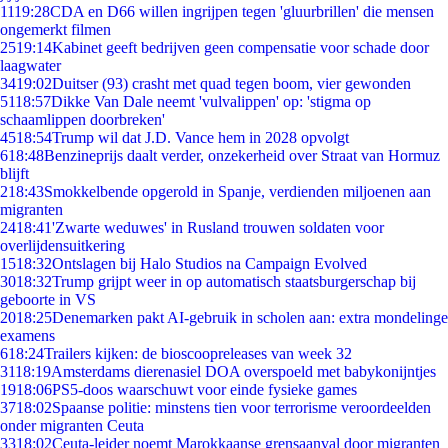
11
19:28
CDA en D66 willen ingrijpen tegen 'gluurbrillen' die mensen
ongemerkt filmen
25
19:14
Kabinet geeft bedrijven geen compensatie voor schade door
laagwater
34
19:02
Duitser (93) crasht met quad tegen boom, vier gewonden
51
18:57
Dikke Van Dale neemt 'vulvalippen' op: 'stigma op
schaamlippen doorbreken'
45
18:54
Trump wil dat J.D. Vance hem in 2028 opvolgt
6
18:48
Benzineprijs daalt verder, onzekerheid over Straat van Hormuz
blijft
2
18:43
Smokkelbende opgerold in Spanje, verdienden miljoenen aan
migranten
24
18:41
'Zwarte weduwes' in Rusland trouwen soldaten voor
overlijdensuitkering
15
18:32
Ontslagen bij Halo Studios na Campaign Evolved
30
18:32
Trump grijpt weer in op automatisch staatsburgerschap bij
geboorte in VS
20
18:25
Denemarken pakt AI-gebruik in scholen aan: extra mondelinge
examens
6
18:24
Trailers kijken: de bioscoopreleases van week 32
31
18:19
Amsterdams dierenasiel DOA overspoeld met babykonijntjes
19
18:06
PS5-doos waarschuwt voor einde fysieke games
37
18:02
Spaanse politie: minstens tien voor terrorisme veroordeelden
onder migranten Ceuta
33
18:02
Ceuta-leider noemt Marokkaanse grensaanval door migranten