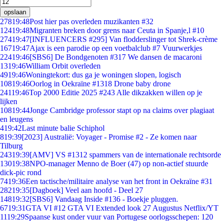
opslaan
278
19:48
Post hier pas overleden muzikanten #32
124
19:48
Migranten breken door grens naar Ceuta in Spanje,l #10
274
19:47
[INFLUENCERS #295] Van flodderslinger tot Shrek-crème
167
19:47
Ajax is een parodie op een voetbalclub #7 Vuurwerkjes
224
19:46
[SBS6] De Bondgenoten #317 We dansen de macaroni
13
19:46
William Orbit overleden
49
19:46
Woningtekort: dus ga je woningen slopen, logisch
108
19:46
Oorlog in Oekraïne #1318 Drone baby drone
241
19:46
Top 2000 Editie 2025 #243 Alle dikzakken willen op je
lijken
108
19:44
Jonge Cambridge professor stapt op na claims over plagiaat
en leugens
4
19:42
Last minute balie Schiphol
8
19:39
[2023] Australië: Voyager - Promise #2 - Ze komen naar
Tilburg
243
19:39
[AMV] VS #1312 spammers van de internationale rechtsorde
130
19:38
NPO-manager Menno de Boer (47) op non-actief stuurde
dick-pic rond
74
19:36
Een tactische/militaire analyse van het front in Oekraïne #31
282
19:35
[Dagboek] Veel aan hoofd - Deel 27
148
19:32
[SBS6] Vandaag Inside #136 - Boekje pluggen.
67
19:31
GTA VI #12 GTA VI Extended look 27 Augustus Netflix/YT
11
19:29
Spaanse kust onder vuur van Portugese oorlogsschepen: 120