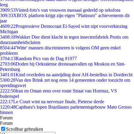
leeg
39
09:53
Vinted-foto's van vrouwen massaal gedeeld op seksfora
3
09:33
XBOX platform krijgt zijn eigen "Platinum" achievements dit
jaar
46
09:22
Progressieve Democraat El-Sayed wint nipt voorverkiezing
Michigan
34
08:18
Wakker Dier dient klacht in tegen insectenfabriek Protix om
duurzaamheidsclaims
85
04:44
'Witte' mannen discrimineren is volgens OM geen enkel
probleem
37
04:13
Random Pics van de Dag #1977
27
03:06
Doden bij Oekraïense droneaanvallen op Moskou en Sint-
Petersburg
34
01:01
Kind overleden na aanrijding door AH-bestelbus in Dordrecht
53
00:28
Van den Brink zet nog eens 14 gemeenten onder toezicht om
spreidingswet
22
22:50
Iran en Oman eens over route Straat van Hormuz, VS
buitenspel
2
22:17
Le Court wint na nerveuze finale, Pieterse derde
12
20:48
Capibara's lopen Braziliaans parlementsgebouw Mato Grosso
binnen
Forum
Forum
Scrollbar gebruiken