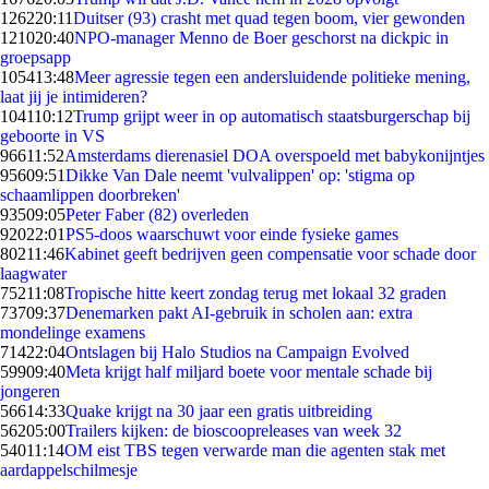
1262
20:11
Duitser (93) crasht met quad tegen boom, vier gewonden
1210
20:40
NPO-manager Menno de Boer geschorst na dickpic in
groepsapp
1054
13:48
Meer agressie tegen een andersluidende politieke mening,
laat jij je intimideren?
1041
10:12
Trump grijpt weer in op automatisch staatsburgerschap bij
geboorte in VS
966
11:52
Amsterdams dierenasiel DOA overspoeld met babykonijntjes
956
09:51
Dikke Van Dale neemt 'vulvalippen' op: 'stigma op
schaamlippen doorbreken'
935
09:05
Peter Faber (82) overleden
920
22:01
PS5-doos waarschuwt voor einde fysieke games
802
11:46
Kabinet geeft bedrijven geen compensatie voor schade door
laagwater
752
11:08
Tropische hitte keert zondag terug met lokaal 32 graden
737
09:37
Denemarken pakt AI-gebruik in scholen aan: extra
mondelinge examens
714
22:04
Ontslagen bij Halo Studios na Campaign Evolved
599
09:40
Meta krijgt half miljard boete voor mentale schade bij
jongeren
566
14:33
Quake krijgt na 30 jaar een gratis uitbreiding
562
05:00
Trailers kijken: de bioscoopreleases van week 32
540
11:14
OM eist TBS tegen verwarde man die agenten stak met
aardappelschilmesje