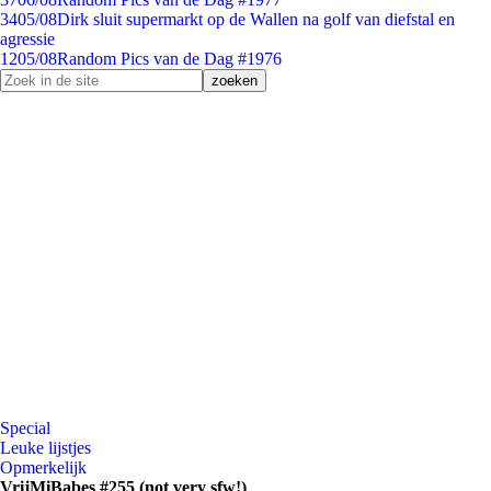
34
05/08
Dirk sluit supermarkt op de Wallen na golf van diefstal en
agressie
12
05/08
Random Pics van de Dag #1976
Special
Leuke lijstjes
Opmerkelijk
VrijMiBabes #255 (not very sfw!)