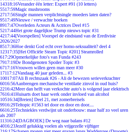
143
18:16
Verander één letter: Expert #91 (10 letters)
55
17:59
Magic mushrooms
27
17:56
Single mannen verplichtsingle moeders laten daten?
95
17:49
Nieuwe / verwachte boeken
89
17:47
Overleden Acteurs & Actrices Deel #15
52
17:44
Het grote dagelijkse Trump nieuws topic #31
42
17:44
[Voorspellen] Voorspel de eindstand van de Eredivisie
2026/2027
85
17:36
Hoe denkt God echt over homo-seksualiteit? deel 4
123
17:35
[Het Officiële Steam Topic #201] Steamrolled
6
17:29
Opmerkelijke foto's van Funda #243
79
17:19
De Bondgenoten Spoiler Topic #3
67
17:16
Vrouwen willen geen man meer #30
171
17:12
Vandaag 40 jaar geleden... #3
100
17:07
Ali B rechtszaak #26 - Ali de bewezen serieverkrachter
60
16:56
Aanbrengen mechanische ventilatie zinvol in oud huis?
22
16:42
Meer dan helft van verkochte auto's is volgend jaar elektrisch
76
16:41
Huisarts doet haar werk onder invloed van alcohol
105
16:34
[Breien] Deel 21, met zomerbreisels
99
16:29
Teltopic #1563 tel door en door en door....
66
16:25
Techniekles verdwijnt uit onderbouw: maar half zo veel uren
als 2007
113
16:24
[DAGBOEK] De weg naar balans #12
40
16:23
Jezelf gelukkig voelen als vrijgezelle vijftiger
2
16:17
Schapen mogen niet meer grazen langs Waddenzee (Droogte)