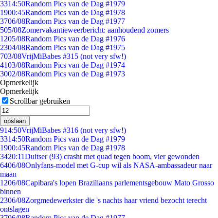
33
14:50
Random Pics van de Dag #1979
19
00:45
Random Pics van de Dag #1978
37
06/08
Random Pics van de Dag #1977
5
05/08
Zomervakantieweerbericht: aanhoudend zomers
12
05/08
Random Pics van de Dag #1976
23
04/08
Random Pics van de Dag #1975
7
03/08
VrijMiBabes #315 (not very sfw!)
41
03/08
Random Pics van de Dag #1974
30
02/08
Random Pics van de Dag #1973
Opmerkelijk
Opmerkelijk
Scrollbar gebruiken
opslaan
9
14:50
VrijMiBabes #316 (not very sfw!)
33
14:50
Random Pics van de Dag #1979
19
00:45
Random Pics van de Dag #1978
34
20:11
Duitser (93) crasht met quad tegen boom, vier gewonden
64
06/08
Onlyfans-model met G-cup wil als NASA-ambassadeur naar
maan
12
06/08
Capibara's lopen Braziliaans parlementsgebouw Mato Grosso
binnen
23
06/08
Zorgmedewerkster die 's nachts haar vriend bezocht terecht
ontslagen
37
06/08
Random Pics van de Dag #1977