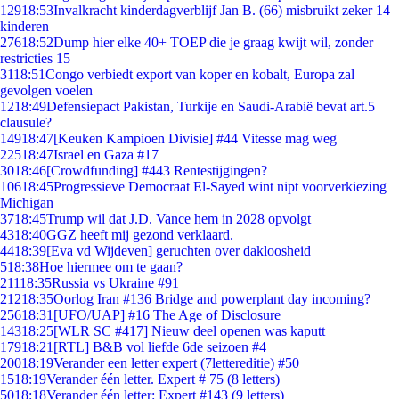
129
18:53
Invalkracht kinderdagverblijf Jan B. (66) misbruikt zeker 14
kinderen
276
18:52
Dump hier elke 40+ TOEP die je graag kwijt wil, zonder
restricties 15
31
18:51
Congo verbiedt export van koper en kobalt, Europa zal
gevolgen voelen
12
18:49
Defensiepact Pakistan, Turkije en Saudi-Arabië bevat art.5
clausule?
149
18:47
[Keuken Kampioen Divisie] #44 Vitesse mag weg
225
18:47
Israel en Gaza #17
30
18:46
[Crowdfunding] #443 Rentestijgingen?
106
18:45
Progressieve Democraat El-Sayed wint nipt voorverkiezing
Michigan
37
18:45
Trump wil dat J.D. Vance hem in 2028 opvolgt
43
18:40
GGZ heeft mij gezond verklaard.
44
18:39
[Eva vd Wijdeven] geruchten over dakloosheid
5
18:38
Hoe hiermee om te gaan?
211
18:35
Russia vs Ukraine #91
212
18:35
Oorlog Iran #136 Bridge and powerplant day incoming?
256
18:31
[UFO/UAP] #16 The Age of Disclosure
143
18:25
[WLR SC #417] Nieuw deel openen was kaputt
179
18:21
[RTL] B&B vol liefde 6de seizoen #4
200
18:19
Verander een letter expert (7lettereditie) #50
15
18:19
Verander één letter. Expert # 75 (8 letters)
50
18:18
Verander één letter: Expert #143 (9 letters)