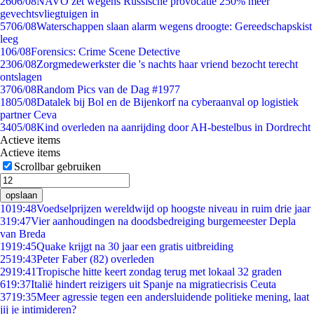
26
06/08
NAVO zet wegens Russische provocatie 250% meer
gevechtsvliegtuigen in
57
06/08
Waterschappen slaan alarm wegens droogte: Gereedschapskist
leeg
1
06/08
Forensics: Crime Scene Detective
23
06/08
Zorgmedewerkster die 's nachts haar vriend bezocht terecht
ontslagen
37
06/08
Random Pics van de Dag #1977
18
05/08
Datalek bij Bol en de Bijenkorf na cyberaanval op logistiek
partner Ceva
34
05/08
Kind overleden na aanrijding door AH-bestelbus in Dordrecht
Actieve items
Actieve items
Scrollbar gebruiken
opslaan
10
19:48
Voedselprijzen wereldwijd op hoogste niveau in ruim drie jaar
3
19:47
Vier aanhoudingen na doodsbedreiging burgemeester Depla
van Breda
19
19:45
Quake krijgt na 30 jaar een gratis uitbreiding
25
19:43
Peter Faber (82) overleden
29
19:41
Tropische hitte keert zondag terug met lokaal 32 graden
6
19:37
Italië hindert reizigers uit Spanje na migratiecrisis Ceuta
37
19:35
Meer agressie tegen een andersluidende politieke mening, laat
jij je intimideren?