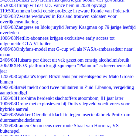
45
20:03
Trump wil dat J.D. Vance hem in 2028 opvolgt
1
19:50
Lemmen boekt eerste profzege in zware Ronde van Polen-rit
24
06/08
'Zwarte weduwes' in Rusland trouwen soldaten voor
overlijdensuitkering
14
06/08
Zangeres en Idols-jurylid Jerney Kaagman op 79-jarige leeftijd
overleden
10
06/08
Netflix-abonnees krijgen exclusieve early access tot
uitgebreide GTA VI trailer
64
06/08
Onlyfans-model met G-cup wil als NASA-ambassadeur naar
maan
24
06/08
Huisarts per direct uit vak gezet om ernstig alcoholmisbruik
3
06/08
XBOX platform krijgt zijn eigen "Platinum" achievements dit
jaar
12
06/08
Capibara's lopen Braziliaans parlementsgebouw Mato Grosso
binnen
69
06/08
Israël meldt dood twee militairen in Zuid-Libanon, vergelding
aangekondigd
15
06/08
Hiroshima herdenkt slachtoffers atoombom, 81 jaar later
19
06/08
Drone met explosieven bij Duits vliegveld voedt vrees voor
hybride aanval
34
06/08
Wakker Dier dient klacht in tegen insectenfabriek Protix om
duurzaamheidsclaims
22
06/08
Iran en Oman eens over route Straat van Hormuz, VS
buitenspel