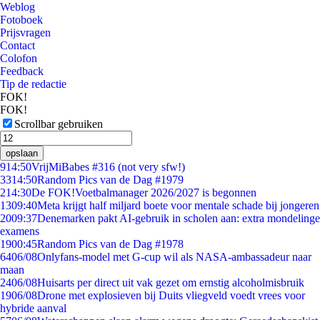
Weblog
Fotoboek
Prijsvragen
Contact
Colofon
Feedback
Tip de redactie
FOK!
FOK!
Scrollbar gebruiken
opslaan
9
14:50
VrijMiBabes #316 (not very sfw!)
33
14:50
Random Pics van de Dag #1979
2
14:30
De FOK!Voetbalmanager 2026/2027 is begonnen
13
09:40
Meta krijgt half miljard boete voor mentale schade bij jongeren
20
09:37
Denemarken pakt AI-gebruik in scholen aan: extra mondelinge
examens
19
00:45
Random Pics van de Dag #1978
64
06/08
Onlyfans-model met G-cup wil als NASA-ambassadeur naar
maan
24
06/08
Huisarts per direct uit vak gezet om ernstig alcoholmisbruik
19
06/08
Drone met explosieven bij Duits vliegveld voedt vrees voor
hybride aanval