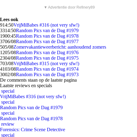
▼ Advertentie door Refinery89
Lees ook
9
14:50
VrijMiBabes #316 (not very sfw!)
33
14:50
Random Pics van de Dag #1979
19
00:45
Random Pics van de Dag #1978
37
06/08
Random Pics van de Dag #1977
5
05/08
Zomervakantieweerbericht: aanhoudend zomers
12
05/08
Random Pics van de Dag #1976
23
04/08
Random Pics van de Dag #1975
7
03/08
VrijMiBabes #315 (not very sfw!)
41
03/08
Random Pics van de Dag #1974
30
02/08
Random Pics van de Dag #1973
De comments staan op de laatste pagina
Laatste reviews en specials
special
VrijMiBabes #316 (not very sfw!)
special
Random Pics van de Dag #1979
special
Random Pics van de Dag #1978
review
Forensics: Crime Scene Detective
special