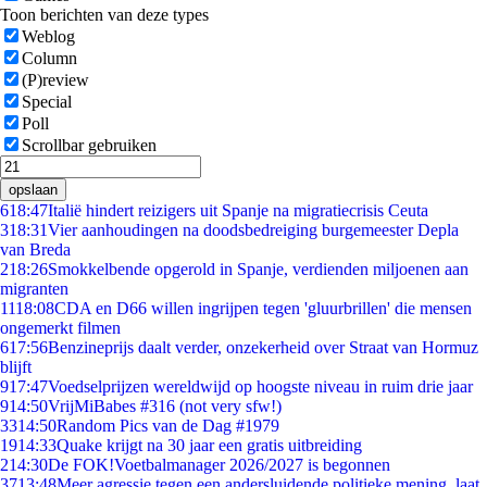
Toon berichten van deze types
Weblog
Column
(P)review
Special
Poll
Scrollbar gebruiken
opslaan
6
18:47
Italië hindert reizigers uit Spanje na migratiecrisis Ceuta
3
18:31
Vier aanhoudingen na doodsbedreiging burgemeester Depla
van Breda
2
18:26
Smokkelbende opgerold in Spanje, verdienden miljoenen aan
migranten
11
18:08
CDA en D66 willen ingrijpen tegen 'gluurbrillen' die mensen
ongemerkt filmen
6
17:56
Benzineprijs daalt verder, onzekerheid over Straat van Hormuz
blijft
9
17:47
Voedselprijzen wereldwijd op hoogste niveau in ruim drie jaar
9
14:50
VrijMiBabes #316 (not very sfw!)
33
14:50
Random Pics van de Dag #1979
19
14:33
Quake krijgt na 30 jaar een gratis uitbreiding
2
14:30
De FOK!Voetbalmanager 2026/2027 is begonnen
37
13:48
Meer agressie tegen een andersluidende politieke mening, laat