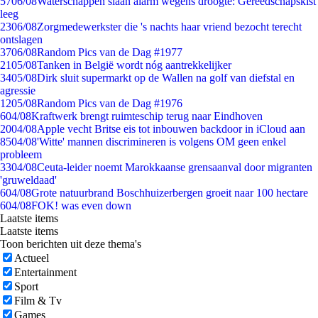
57
06/08
Waterschappen slaan alarm wegens droogte: Gereedschapskist
leeg
23
06/08
Zorgmedewerkster die 's nachts haar vriend bezocht terecht
ontslagen
37
06/08
Random Pics van de Dag #1977
21
05/08
Tanken in België wordt nóg aantrekkelijker
34
05/08
Dirk sluit supermarkt op de Wallen na golf van diefstal en
agressie
12
05/08
Random Pics van de Dag #1976
6
04/08
Kraftwerk brengt ruimteschip terug naar Eindhoven
20
04/08
Apple vecht Britse eis tot inbouwen backdoor in iCloud aan
85
04/08
'Witte' mannen discrimineren is volgens OM geen enkel
probleem
33
04/08
Ceuta-leider noemt Marokkaanse grensaanval door migranten
'gruweldaad'
6
04/08
Grote natuurbrand Boschhuizerbergen groeit naar 100 hectare
6
04/08
FOK! was even down
Laatste items
Laatste items
Toon berichten uit deze thema's
Actueel
Entertainment
Sport
Film & Tv
Games