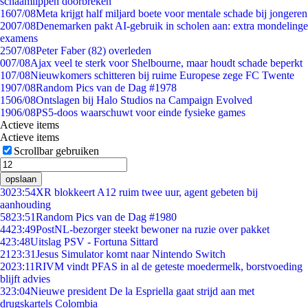
schaamlippen doorbreken'
16
07/08
Meta krijgt half miljard boete voor mentale schade bij jongeren
20
07/08
Denemarken pakt AI-gebruik in scholen aan: extra mondelinge
examens
25
07/08
Peter Faber (82) overleden
0
07/08
Ajax veel te sterk voor Shelbourne, maar houdt schade beperkt
1
07/08
Nieuwkomers schitteren bij ruime Europese zege FC Twente
19
07/08
Random Pics van de Dag #1978
15
06/08
Ontslagen bij Halo Studios na Campaign Evolved
19
06/08
PS5-doos waarschuwt voor einde fysieke games
Actieve items
Actieve items
Scrollbar gebruiken
opslaan
30
23:54
XR blokkeert A12 ruim twee uur, agent gebeten bij
aanhouding
58
23:51
Random Pics van de Dag #1980
44
23:49
PostNL-bezorger steekt bewoner na ruzie over pakket
4
23:48
Uitslag PSV - Fortuna Sittard
21
23:31
Jesus Simulator komt naar Nintendo Switch
20
23:11
RIVM vindt PFAS in al de geteste moedermelk, borstvoeding
blijft advies
3
23:04
Nieuwe president De la Espriella gaat strijd aan met
drugskartels Colombia