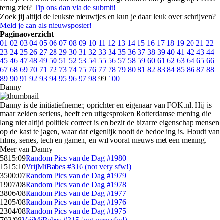
terug ziet?
Tip ons dan via de submit!
Zoek jij altijd de leukste nieuwtjes en kun je daar leuk over schrijven?
Meld je aan als nieuwsposter!
Paginaoverzicht
01
02
03
04
05
06
07
08
09
10
11
12
13
14
15
16
17
18
19
20
21
22
23
24
25
26
27
28
29
30
31
32
33
34
35
36
37
38
39
40
41
42
43
44
45
46
47
48
49
50
51
52
53
54
55
56
57
58
59
60
61
62
63
64
65
66
67
68
69
70
71
72
73
74
75
76
77
78
79
80
81
82
83
84
85
86
87
88
89
90
91
92
93
94
95
96
97
98
99
100
Danny
Danny is de initiatiefnemer, oprichter en eigenaar van FOK.nl. Hij is
maar zelden serieus, heeft een uitgesproken Rotterdamse mening die
lang niet altijd politiek correct is en bezit de bizarre eigenschap mensen
op de kast te jagen, waar dat eigenlijk nooit de bedoeling is. Houdt van
films, series, tech en gamen, en wil vooral nieuws met een mening.
Meer van Danny
58
15:09
Random Pics van de Dag #1980
15
15:10
VrijMiBabes #316 (not very sfw!)
35
00:07
Random Pics van de Dag #1979
19
07/08
Random Pics van de Dag #1978
38
06/08
Random Pics van de Dag #1977
12
05/08
Random Pics van de Dag #1976
23
04/08
Random Pics van de Dag #1975
7
03/08
VrijMiBabes #315 (not very sfw!)