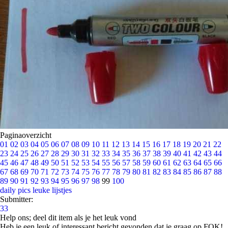
Paginaoverzicht
01
02
03
04
05
06
07
08
09
10
11
12
13
14
15
16
17
18
19
20
21
22
23
24
25
26
27
28
29
30
31
32
33
34
35
36
37
38
39
40
41
42
43
44
45
46
47
48
49
50
51
52
53
54
55
56
57
58
59
60
61
62
63
64
65
66
67
68
69
70
71
72
73
74
75
76
77
78
79
80
81
82
83
84
85
86
87
88
89
90
91
92
93
94
95
96
97
98
99
100
daily pics
leuke lijstjes
Submitter:
33
Help ons; deel dit item als je het leuk vond
Heb je een leuk of interessant bericht gevonden dat je graag op FOK!