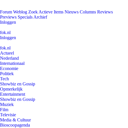
Forum
Weblog
Zoek
Actieve Items
Nieuws
Columns
Reviews
Previews
Specials
Archief
Inloggen
fok.nl
Inloggen
fok.nl
Actueel
Nederland
Internationaal
Economie
Politiek
Tech
Showbiz en Gossip
Opmerkelijk
Entertainment
Showbiz en Gossip
Muziek
Film
Televisie
Media & Cultuur
Bioscoopagenda