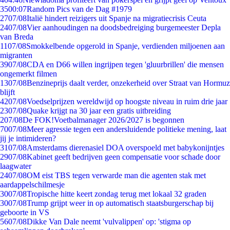
35
00:07
Random Pics van de Dag #1979
27
07/08
Italië hindert reizigers uit Spanje na migratiecrisis Ceuta
24
07/08
Vier aanhoudingen na doodsbedreiging burgemeester Depla
van Breda
11
07/08
Smokkelbende opgerold in Spanje, verdienden miljoenen aan
migranten
39
07/08
CDA en D66 willen ingrijpen tegen 'gluurbrillen' die mensen
ongemerkt filmen
13
07/08
Benzineprijs daalt verder, onzekerheid over Straat van Hormuz
blijft
42
07/08
Voedselprijzen wereldwijd op hoogste niveau in ruim drie jaar
23
07/08
Quake krijgt na 30 jaar een gratis uitbreiding
2
07/08
De FOK!Voetbalmanager 2026/2027 is begonnen
70
07/08
Meer agressie tegen een andersluidende politieke mening, laat
jij je intimideren?
31
07/08
Amsterdams dierenasiel DOA overspoeld met babykonijntjes
29
07/08
Kabinet geeft bedrijven geen compensatie voor schade door
laagwater
24
07/08
OM eist TBS tegen verwarde man die agenten stak met
aardappelschilmesje
30
07/08
Tropische hitte keert zondag terug met lokaal 32 graden
30
07/08
Trump grijpt weer in op automatisch staatsburgerschap bij
geboorte in VS
56
07/08
Dikke Van Dale neemt 'vulvalippen' op: 'stigma op