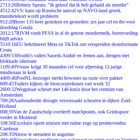
27
13:26
Britney Spears: "Ik geloof dat ik heb gefaald als moeder"
45
12:42
VS: kans op Russische aanval op NAVO-land groeit,
munitietekort wordt probleem
9
12:28
Broer 135 keer gestoken en gesneden: zes jaar cel en tbs voor
doodslag Gouda
20
12:17
RIVM vindt PFAS in al de geteste moedermelk, borstvoeding
blijft advies
55
10:16
EU bekritiseert Meta en TikTok om verspreiden desinformatie
Ceuta
43
09:53
Houthi's vallen Saoedi-Arabië en Jemen aan, dreigen met
blokkade olieroute
11
09:49
Vrouw krijgt 30 maanden cel voor afpersing 12-jarige
misdienaar in kerk
44
09:46
PostNL-bezorger steekt bewoner na ruzie over pakket
6
09:45
Trailers kijken: de bioscoopreleases van week 32
26
09:32
Wegpiraat scheurt met 146 km/u door het centrum van
Amsterdam
7
09:28
Aanhoudende droogte veroorzaakt scheuren in dijken Zuid-
Holland
0
08:59
Van de Zandschulp overleeft matchpoints, ook Griekspoor
verder in Montreal
1
08:56
Excelsior opent seizoen met ruime zege op promovendus
Cambuur
2
08:35
Nieuw te streamen in augustus
4
04:46
Niewiadoma profiteert van pokerspel en grijpt geel op Ventoux