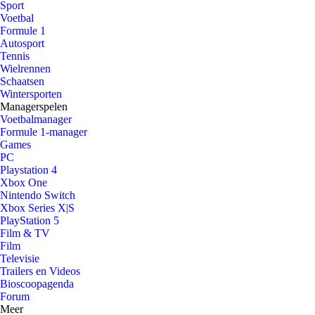
Sport
Voetbal
Formule 1
Autosport
Tennis
Wielrennen
Schaatsen
Wintersporten
Managerspelen
Voetbalmanager
Formule 1-manager
Games
PC
Playstation 4
Xbox One
Nintendo Switch
Xbox Series X|S
PlayStation 5
Film & TV
Film
Televisie
Trailers en Videos
Bioscoopagenda
Forum
Meer