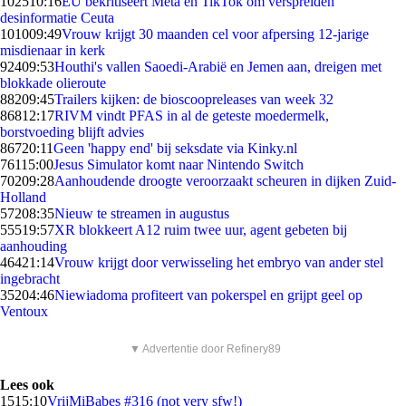
1025
10:16
EU bekritiseert Meta en TikTok om verspreiden
desinformatie Ceuta
1010
09:49
Vrouw krijgt 30 maanden cel voor afpersing 12-jarige
misdienaar in kerk
924
09:53
Houthi's vallen Saoedi-Arabië en Jemen aan, dreigen met
blokkade olieroute
882
09:45
Trailers kijken: de bioscoopreleases van week 32
868
12:17
RIVM vindt PFAS in al de geteste moedermelk,
borstvoeding blijft advies
867
20:11
Geen 'happy end' bij seksdate via Kinky.nl
761
15:00
Jesus Simulator komt naar Nintendo Switch
702
09:28
Aanhoudende droogte veroorzaakt scheuren in dijken Zuid-
Holland
572
08:35
Nieuw te streamen in augustus
555
19:57
XR blokkeert A12 ruim twee uur, agent gebeten bij
aanhouding
464
21:14
Vrouw krijgt door verwisseling het embryo van ander stel
ingebracht
352
04:46
Niewiadoma profiteert van pokerspel en grijpt geel op
Ventoux
▼ Advertentie door Refinery89
Lees ook
15
15:10
VrijMiBabes #316 (not very sfw!)