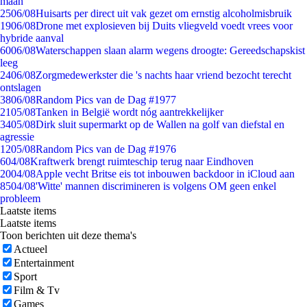
maan
25
06/08
Huisarts per direct uit vak gezet om ernstig alcoholmisbruik
19
06/08
Drone met explosieven bij Duits vliegveld voedt vrees voor
hybride aanval
60
06/08
Waterschappen slaan alarm wegens droogte: Gereedschapskist
leeg
24
06/08
Zorgmedewerkster die 's nachts haar vriend bezocht terecht
ontslagen
38
06/08
Random Pics van de Dag #1977
21
05/08
Tanken in België wordt nóg aantrekkelijker
34
05/08
Dirk sluit supermarkt op de Wallen na golf van diefstal en
agressie
12
05/08
Random Pics van de Dag #1976
6
04/08
Kraftwerk brengt ruimteschip terug naar Eindhoven
20
04/08
Apple vecht Britse eis tot inbouwen backdoor in iCloud aan
85
04/08
'Witte' mannen discrimineren is volgens OM geen enkel
probleem
Laatste items
Laatste items
Toon berichten uit deze thema's
Actueel
Entertainment
Sport
Film & Tv
Games