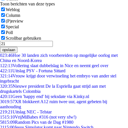
Toon berichten van deze types
Weblog
Column
(P)review
Special
Poll
Scrollbar gebruiken
opslaan
0
23:46
Hoe 30 landen zich voorbereiden op mogelijke oorlog met
China en Noord-Korea
1
22:13
Vollering slaat dubbelslag in Nice en neemt geel over
4
22:11
Uitslag PSV - Fortuna Sittard
3
21:14
Vrouw krijgt door verwisseling het embryo van ander stel
ingebracht
3
20:35
Nieuwe president De la Espriella gaat strijd aan met
drugskartels Colombia
4
20:11
Geen 'happy end' bij seksdate via Kinky.nl
30
19:57
XR blokkeert A12 ruim twee uur, agent gebeten bij
aanhouding
2
19:21
Uitslag NEC - Telstar
15
15:10
VrijMiBabes #316 (not very sfw!)
58
15:09
Random Pics van de Dag #1980
21
15:00
Jesus Simulator komt naar Nintendo Switch