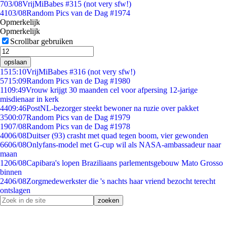
7
03/08
VrijMiBabes #315 (not very sfw!)
41
03/08
Random Pics van de Dag #1974
Opmerkelijk
Opmerkelijk
Scrollbar gebruiken
opslaan
15
15:10
VrijMiBabes #316 (not very sfw!)
57
15:09
Random Pics van de Dag #1980
11
09:49
Vrouw krijgt 30 maanden cel voor afpersing 12-jarige
misdienaar in kerk
44
09:46
PostNL-bezorger steekt bewoner na ruzie over pakket
35
00:07
Random Pics van de Dag #1979
19
07/08
Random Pics van de Dag #1978
40
06/08
Duitser (93) crasht met quad tegen boom, vier gewonden
66
06/08
Onlyfans-model met G-cup wil als NASA-ambassadeur naar
maan
12
06/08
Capibara's lopen Braziliaans parlementsgebouw Mato Grosso
binnen
24
06/08
Zorgmedewerkster die 's nachts haar vriend bezocht terecht
ontslagen