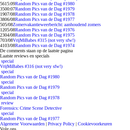
56
15:09
Random Pics van de Dag #1980
35
00:07
Random Pics van de Dag #1979
19
07/08
Random Pics van de Dag #1978
38
06/08
Random Pics van de Dag #1977
5
05/08
Zomervakantieweerbericht: aanhoudend zomers
12
05/08
Random Pics van de Dag #1976
23
04/08
Random Pics van de Dag #1975
7
03/08
VrijMiBabes #315 (not very sfw!)
41
03/08
Random Pics van de Dag #1974
De comments staan op de laatste pagina
Laatste reviews en specials
special
VrijMiBabes #316 (not very sfw!)
special
Random Pics van de Dag #1980
special
Random Pics van de Dag #1979
special
Random Pics van de Dag #1978
review
Forensics: Crime Scene Detective
special
Random Pics van de Dag #1977
Algemene Voorwaarden
|
Privacy Policy
|
Cookievoorkeuren
Volg ons