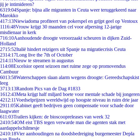
jij je intimideren?
63
19:04
Spanje: bijna alle migranten in Ceuta weer teruggekeerd naar
Marokko
4
17:13
Niewiadoma profiteert van pokerspel en grijpt geel op Ventoux
11
16:48
Vrouw krijgt 30 maanden cel voor afpersing 12-jarige
misdienaar in kerk
7
16:10
Aanhoudende droogte veroorzaakt scheuren in dijken Zuid-
Holland
27
15:52
Italië hindert reizigers uit Spanje na migratiecrisis Ceuta
23
14:17
Long live the 7th of October
2
14:11
Nieuw te streamen in augustus
1
14:08
Excelsior opent seizoen met ruime zege op promovendus
Cambuur
60
13:58
Waterschappen slaan alarm wegens droogte: Gereedschapskist
leeg
37
13:13
Random Pics van de Dag #1833
16
12:43
Meta krijgt half miljard boete voor mentale schade bij jongeren
42
12:11
Voedselprijzen wereldwijd op hoogste niveau in ruim drie jaar
29
11:05
Kabinet geeft bedrijven geen compensatie voor schade door
laagwater
6
11:03
Trailers kijken: de bioscoopreleases van week 32
24
10:54
OM eist TBS tegen verwarde man die agenten stak met
aardappelschilmesje
24
10:18
Vier aanhoudingen na doodsbedreiging burgemeester Depla
van Breda