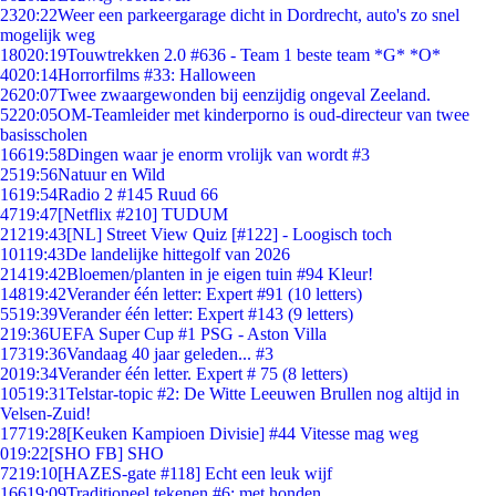
23
20:22
Weer een parkeergarage dicht in Dordrecht, auto's zo snel
mogelijk weg
180
20:19
Touwtrekken 2.0 #636 - Team 1 beste team *G* *O*
40
20:14
Horrorfilms #33: Halloween
26
20:07
Twee zwaargewonden bij eenzijdig ongeval Zeeland.
52
20:05
OM-Teamleider met kinderporno is oud-directeur van twee
basisscholen
166
19:58
Dingen waar je enorm vrolijk van wordt #3
25
19:56
Natuur en Wild
16
19:54
Radio 2 #145 Ruud 66
47
19:47
[Netflix #210] TUDUM
212
19:43
[NL] Street View Quiz [#122] - Loogisch toch
101
19:43
De landelijke hittegolf van 2026
214
19:42
Bloemen/planten in je eigen tuin #94 Kleur!
148
19:42
Verander één letter: Expert #91 (10 letters)
55
19:39
Verander één letter: Expert #143 (9 letters)
2
19:36
UEFA Super Cup #1 PSG - Aston Villa
173
19:36
Vandaag 40 jaar geleden... #3
20
19:34
Verander één letter. Expert # 75 (8 letters)
105
19:31
Telstar-topic #2: De Witte Leeuwen Brullen nog altijd in
Velsen-Zuid!
177
19:28
[Keuken Kampioen Divisie] #44 Vitesse mag weg
0
19:22
[SHO FB] SHO
72
19:10
[HAZES-gate #118] Echt een leuk wijf
166
19:09
Traditioneel tekenen #6; met honden