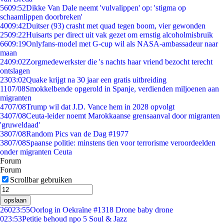
56
09:52
Dikke Van Dale neemt 'vulvalippen' op: 'stigma op
schaamlippen doorbreken'
40
09:42
Duitser (93) crasht met quad tegen boom, vier gewonden
25
09:22
Huisarts per direct uit vak gezet om ernstig alcoholmisbruik
66
09:19
Onlyfans-model met G-cup wil als NASA-ambassadeur naar
maan
24
09:02
Zorgmedewerkster die 's nachts haar vriend bezocht terecht
ontslagen
23
03:02
Quake krijgt na 30 jaar een gratis uitbreiding
11
07/08
Smokkelbende opgerold in Spanje, verdienden miljoenen aan
migranten
47
07/08
Trump wil dat J.D. Vance hem in 2028 opvolgt
34
07/08
Ceuta-leider noemt Marokkaanse grensaanval door migranten
'gruweldaad'
38
07/08
Random Pics van de Dag #1977
38
07/08
Spaanse politie: minstens tien voor terrorisme veroordeelden
onder migranten Ceuta
Forum
Forum
Scrollbar gebruiken
opslaan
260
23:55
Oorlog in Oekraïne #1318 Drone baby drone
0
23:53
Petitie behoud npo 5 Soul & Jazz