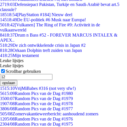
27
19:03
Defensiepact Pakistan, Turkije en Saudi-Arabië bevat art.5
clausule?
185
18:54
[PlayStation #184] Nieuw deel
145
18:49
De EU-politiek #6 Musk naar Europa!
50
18:42
[Vulkanen] The Ring of Fire #9: Activiteit in de
vulkaanwereld
84
18:37
Drum n Bass #52 - FOREVER MARCUS INTALEX &
APEX..
5
18:29
De zich ontwikkelende crisis in Japan #2
8
18:28
Orkaan Dolphin treft zuiden van Japan
4
18:25
Mijn testament
Leuke lijstjes
Leuke lijstjes
Scrollbar gebruiken
opslaan
15
15:10
VrijMiBabes #316 (not very sfw!)
56
15:09
Random Pics van de Dag #1980
35
00:07
Random Pics van de Dag #1979
19
07/08
Random Pics van de Dag #1978
38
06/08
Random Pics van de Dag #1977
5
05/08
Zomervakantieweerbericht: aanhoudend zomers
12
05/08
Random Pics van de Dag #1976
23
04/08
Random Pics van de Dag #1975