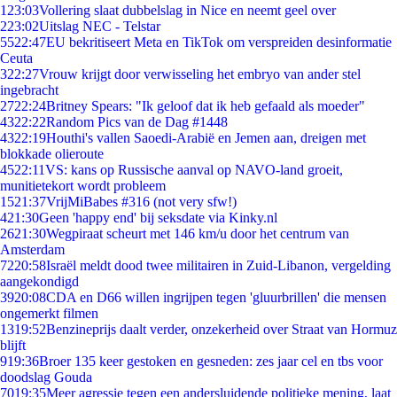
1
23:03
Vollering slaat dubbelslag in Nice en neemt geel over
2
23:02
Uitslag NEC - Telstar
55
22:47
EU bekritiseert Meta en TikTok om verspreiden desinformatie
Ceuta
3
22:27
Vrouw krijgt door verwisseling het embryo van ander stel
ingebracht
27
22:24
Britney Spears: "Ik geloof dat ik heb gefaald als moeder"
43
22:22
Random Pics van de Dag #1448
43
22:19
Houthi's vallen Saoedi-Arabië en Jemen aan, dreigen met
blokkade olieroute
45
22:11
VS: kans op Russische aanval op NAVO-land groeit,
munitietekort wordt probleem
15
21:37
VrijMiBabes #316 (not very sfw!)
4
21:30
Geen 'happy end' bij seksdate via Kinky.nl
26
21:30
Wegpiraat scheurt met 146 km/u door het centrum van
Amsterdam
72
20:58
Israël meldt dood twee militairen in Zuid-Libanon, vergelding
aangekondigd
39
20:08
CDA en D66 willen ingrijpen tegen 'gluurbrillen' die mensen
ongemerkt filmen
13
19:52
Benzineprijs daalt verder, onzekerheid over Straat van Hormuz
blijft
9
19:36
Broer 135 keer gestoken en gesneden: zes jaar cel en tbs voor
doodslag Gouda
70
19:35
Meer agressie tegen een andersluidende politieke mening, laat