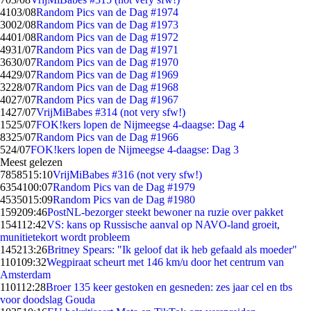
41
03/08
Random Pics van de Dag #1974
30
02/08
Random Pics van de Dag #1973
44
01/08
Random Pics van de Dag #1972
49
31/07
Random Pics van de Dag #1971
36
30/07
Random Pics van de Dag #1970
44
29/07
Random Pics van de Dag #1969
32
28/07
Random Pics van de Dag #1968
40
27/07
Random Pics van de Dag #1967
14
27/07
VrijMiBabes #314 (not very sfw!)
15
25/07
FOK!kers lopen de Nijmeegse 4-daagse: Dag 4
83
25/07
Random Pics van de Dag #1966
5
24/07
FOK!kers lopen de Nijmeegse 4-daagse: Dag 3
Meest gelezen
78585
15:10
VrijMiBabes #316 (not very sfw!)
63541
00:07
Random Pics van de Dag #1979
45350
15:09
Random Pics van de Dag #1980
1592
09:46
PostNL-bezorger steekt bewoner na ruzie over pakket
1541
12:42
VS: kans op Russische aanval op NAVO-land groeit,
munitietekort wordt probleem
1452
13:26
Britney Spears: "Ik geloof dat ik heb gefaald als moeder"
1101
09:32
Wegpiraat scheurt met 146 km/u door het centrum van
Amsterdam
1101
12:28
Broer 135 keer gestoken en gesneden: zes jaar cel en tbs
voor doodslag Gouda