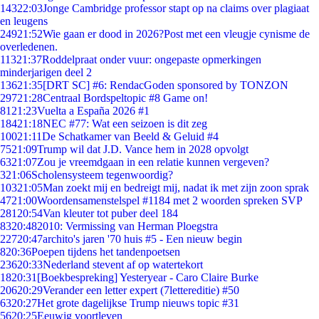
143
22:03
Jonge Cambridge professor stapt op na claims over plagiaat
en leugens
249
21:52
Wie gaan er dood in 2026?Post met een vleugje cynisme de
overledenen.
113
21:37
Roddelpraat onder vuur: ongepaste opmerkingen
minderjarigen deel 2
136
21:35
[DRT SC] #6: RendacGoden sponsored by TONZON
297
21:28
Centraal Bordspeltopic #8 Game on!
81
21:23
Vuelta a España 2026 #1
184
21:18
NEC #77: Wat een seizoen is dit zeg
100
21:11
De Schatkamer van Beeld & Geluid #4
75
21:09
Trump wil dat J.D. Vance hem in 2028 opvolgt
63
21:07
Zou je vreemdgaan in een relatie kunnen vergeven?
3
21:06
Scholensysteem tegenwoordig?
103
21:05
Man zoekt mij en bedreigt mij, nadat ik met zijn zoon sprak
47
21:00
Woordensamenstelspel #1184 met 2 woorden spreken SVP
281
20:54
Van kleuter tot puber deel 184
83
20:48
2010: Vermissing van Herman Ploegstra
227
20:47
archito's jaren '70 huis #5 - Een nieuw begin
8
20:36
Poepen tijdens het tandenpoetsen
236
20:33
Nederland stevent af op watertekort
18
20:31
[Boekbespreking] Yesteryear - Caro Claire Burke
206
20:29
Verander een letter expert (7lettereditie) #50
63
20:27
Het grote dagelijkse Trump nieuws topic #31
56
20:25
Eeuwig voortleven