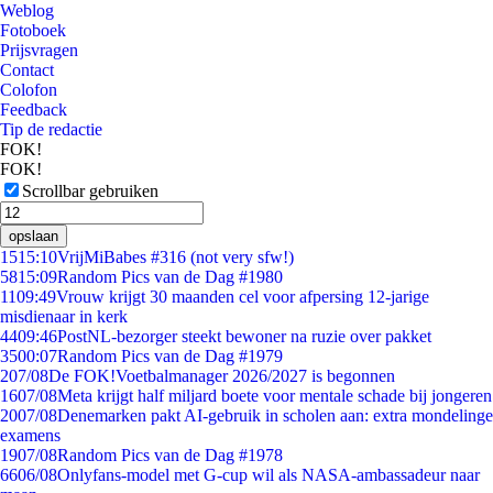
Weblog
Fotoboek
Prijsvragen
Contact
Colofon
Feedback
Tip de redactie
FOK!
FOK!
Scrollbar gebruiken
opslaan
15
15:10
VrijMiBabes #316 (not very sfw!)
58
15:09
Random Pics van de Dag #1980
11
09:49
Vrouw krijgt 30 maanden cel voor afpersing 12-jarige
misdienaar in kerk
44
09:46
PostNL-bezorger steekt bewoner na ruzie over pakket
35
00:07
Random Pics van de Dag #1979
2
07/08
De FOK!Voetbalmanager 2026/2027 is begonnen
16
07/08
Meta krijgt half miljard boete voor mentale schade bij jongeren
20
07/08
Denemarken pakt AI-gebruik in scholen aan: extra mondelinge
examens
19
07/08
Random Pics van de Dag #1978
66
06/08
Onlyfans-model met G-cup wil als NASA-ambassadeur naar