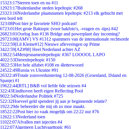
153
23:17
Sterren toen en nu #11
129
23:17
Buitenlandse steden lepeltopic #268
233
23:16
Nederlandse plaatsnamen lepeltopic #213 elk gehucht met
een bord telt
3
23:08
Post hier je favoriete SHO podcast!
67
23:01
Het grote Baktopic (voor bakfoto's, -vragen en -tips) #42
268
23:01
Oorlog Iran #136 Bridge and powerplant day incoming?
297
23:00
[AMV] VS #1312 spammers van de internationale rechtsorde
72
22:59
[Lil Kleine#12] Nieuwe afleveringen op Prime
34
22:59
[AZ#98] Heel Nederland achter AZ
138
22:54
Meisjesnamenlepeltopic #367 LOOOOL LAPO
40
22:53
Dierenlepeltopic #150
38
22:53
Het hele alfabet #108 en 4letterwoord
245
22:49
Russia vs Ukraine #91
263
22:49
Totale zonsverduistering 12-08-2026 (Groenland, IJsland en
Spanje) #1
196
22:44
[RTL] B&B vol liefde 6de seizoen #4
3
22:43
Eindhoven heeft eigen Reflecting Pool
90
22:34
Nederlandse Politiek #725
5
22:32
Hoeveel geld spendeer jij aan je beginnende relatie?
19
22:29
de beheerder die mij oh zo moe maakt.
185
22:22
Post hier zo vaak mogelijk om 22:22 uur #76
126
22:13
Nederland toen
110
22:07
Afvallen met injecties #4
11
22:07
Algemeen Luchtvaarttopic #61