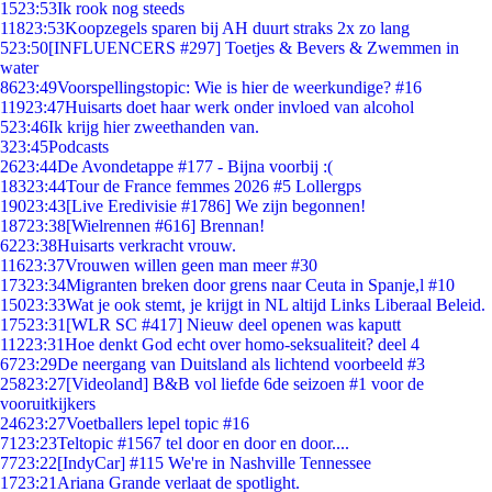
15
23:53
Ik rook nog steeds
118
23:53
Koopzegels sparen bij AH duurt straks 2x zo lang
5
23:50
[INFLUENCERS #297] Toetjes & Bevers & Zwemmen in
water
86
23:49
Voorspellingstopic: Wie is hier de weerkundige? #16
119
23:47
Huisarts doet haar werk onder invloed van alcohol
5
23:46
Ik krijg hier zweethanden van.
3
23:45
Podcasts
26
23:44
De Avondetappe #177 - Bijna voorbij :(
183
23:44
Tour de France femmes 2026 #5 Lollergps
190
23:43
[Live Eredivisie #1786] We zijn begonnen!
187
23:38
[Wielrennen #616] Brennan!
62
23:38
Huisarts verkracht vrouw.
116
23:37
Vrouwen willen geen man meer #30
173
23:34
Migranten breken door grens naar Ceuta in Spanje,l #10
150
23:33
Wat je ook stemt, je krijgt in NL altijd Links Liberaal Beleid.
175
23:31
[WLR SC #417] Nieuw deel openen was kaputt
112
23:31
Hoe denkt God echt over homo-seksualiteit? deel 4
67
23:29
De neergang van Duitsland als lichtend voorbeeld #3
258
23:27
[Videoland] B&B vol liefde 6de seizoen #1 voor de
vooruitkijkers
246
23:27
Voetballers lepel topic #16
71
23:23
Teltopic #1567 tel door en door en door....
77
23:22
[IndyCar] #115 We're in Nashville Tennessee
17
23:21
Ariana Grande verlaat de spotlight.