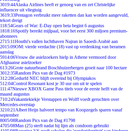
30
19:44
Alaska Airlines heeft er genoeg van en zet Christelijke
influencer uit vliegtuig
36
19:33
Pentagon verbruikt meer raketten dan kan worden aangevuld,
tekort dreigt
1
18:54
Gears of War: E-Day open beta begint 6 augustus
18
18:16
Spotify bereikt mijlpaal, voor het eerst 300 miljoen premium-
abonnees
27
15:11
Houthi's vallen luchthaven Najran in Saoedi-Arabië aan
20
15:09
OM: vierde verdachte (18) vast op verdenking van beramen
aanslag
59
14:06
Vrouw die asielzoekers hielp in Athene vermoord door
Afghaanse asielzoeker
6
13:26
Grote natuurbrand Boschhuizerbergen groeit naar 100 hectare
30
12:35
Random Pics van de Dag #1973
3
12:28
Gedurfd NEC blijft overeind bij Olympiakos
5
12:04
Control Resonant kost je 30 uur om uit te spelen
1
11:47
Nieuwe XBOX Game Pass titels voor de eerste helft van de
maand augustus
7
10:24
Vakantiekiekje Verstappen en Wolff voedt geruchten over
Mercedes-overstap
32
10:21
Albert Heijn halveert tempo van Koopzegels sparen vanaf
september
80
05/08
Random Pics van de Dag #1798
47
05/08
Man (25) sterft nadat hij lijm als condoom gebruikt
41
05/08
Regering VS geeft scholen die 'genderidentiteit' van kinderen