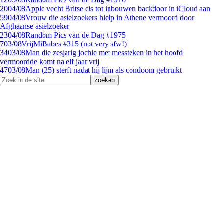
20
04/08
Apple vecht Britse eis tot inbouwen backdoor in iCloud aan
59
04/08
Vrouw die asielzoekers hielp in Athene vermoord door
Afghaanse asielzoeker
23
04/08
Random Pics van de Dag #1975
7
03/08
VrijMiBabes #315 (not very sfw!)
34
03/08
Man die zesjarig jochie met messteken in het hoofd
vermoordde komt na elf jaar vrij
47
03/08
Man (25) sterft nadat hij lijm als condoom gebruikt