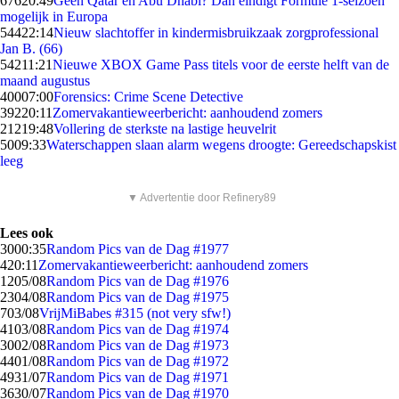
676
20:49
Geen Qatar en Abu Dhabi? Dan eindigt Formule 1-seizoen
mogelijk in Europa
544
22:14
Nieuw slachtoffer in kindermisbruikzaak zorgprofessional
Jan B. (66)
542
11:21
Nieuwe XBOX Game Pass titels voor de eerste helft van de
maand augustus
400
07:00
Forensics: Crime Scene Detective
392
20:11
Zomervakantieweerbericht: aanhoudend zomers
212
19:48
Vollering de sterkste na lastige heuvelrit
50
09:33
Waterschappen slaan alarm wegens droogte: Gereedschapskist
leeg
▼ Advertentie door Refinery89
Lees ook
30
00:35
Random Pics van de Dag #1977
4
20:11
Zomervakantieweerbericht: aanhoudend zomers
12
05/08
Random Pics van de Dag #1976
23
04/08
Random Pics van de Dag #1975
7
03/08
VrijMiBabes #315 (not very sfw!)
41
03/08
Random Pics van de Dag #1974
30
02/08
Random Pics van de Dag #1973
44
01/08
Random Pics van de Dag #1972
49
31/07
Random Pics van de Dag #1971
36
30/07
Random Pics van de Dag #1970