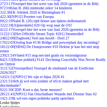
27
23:13
Voorspel hier het weer van Juli 2026 (gemeten in de Bilt)
97
23:06
Jan B. (66) misbruikt zeker 14 kinderen
3
22:36
EK Atletiek 2026 te Birmingham #1
4
22:30
[NPO2] Poorten van Europa
69
22:19
Nabil B. (20) rijdt fietser aan tijdens dollemansrit
32
22:18
[Alpineskiën] #20 Op weg naar de OS!
41
22:15
Voorspel hier het weer van Juni 2026 (gemeten in de Bilt)
112
22:13
[Het Officiële Steam Topic #201] Steamrolled
248
22:09
[Dagboek] Veel aan hoofd - Deel 27
170
22:03
Oorlog Iran #136 Bridge and powerplant day incoming?
181
22:00
[SBS6] De Oranjezomer #10 Helene je kan het niet stop
ermee
239
21:54
Vinted #15 nog-net-niet gratis en verzendgezeur
84
21:53
[Britse politiek] #141 Declining Gracefully Was Never Really
an Option
31
21:52
[Voorspellen] Voorspel de eindstand van de Eredivisie
2026/2027
143
21:51
[NPO1] We zijn er bijna 2026 #1
23
21:51
Heb jij wel eens (online of irl) te maken gehad met
discriminatie?
92
21:50
CIDP. Kent u dat, beste mensen?
281
21:41
[NPO1] Van Onschatbare Waarde met Dionne Stax #2
14
21:33
Ik wil een eigen politieke partij oprichten
Leuke lijstjes
Leuke lijstjes