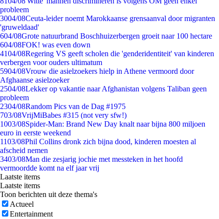
81
04/08
'Witte' mannen discrimineren is volgens OM geen enkel
probleem
30
04/08
Ceuta-leider noemt Marokkaanse grensaanval door migranten
'gruweldaad'
6
04/08
Grote natuurbrand Boschhuizerbergen groeit naar 100 hectare
6
04/08
FOK! was even down
41
04/08
Regering VS geeft scholen die 'genderidentiteit' van kinderen
verbergen voor ouders ultimatum
59
04/08
Vrouw die asielzoekers hielp in Athene vermoord door
Afghaanse asielzoeker
25
04/08
Lekker op vakantie naar Afghanistan volgens Taliban geen
probleem
23
04/08
Random Pics van de Dag #1975
7
03/08
VrijMiBabes #315 (not very sfw!)
10
03/08
Spider-Man: Brand New Day knalt naar bijna 800 miljoen
euro in eerste weekend
11
03/08
Phil Collins dronk zich bijna dood, kinderen moesten al
afscheid nemen
34
03/08
Man die zesjarig jochie met messteken in het hoofd
vermoordde komt na elf jaar vrij
Laatste items
Laatste items
Toon berichten uit deze thema's
Actueel
Entertainment