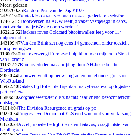
Meest gelezen
59297
00:35
Random Pics van de Dag #1977
2429
11:40
Vinted-foto's van vrouwen massaal gedeeld op seksfora
1746
12:15
Doorwerken na AOW-leeftijd vaker vastgelegd in cao's,
moet werken na je 67e de norm worden?
1622
12:52
Hackers roven Coldcard-bitcoinwallets leeg voor 114
miljoen dollar
1431
09:47
Van den Brink zet nog eens 14 gemeenten onder toezicht
om spreidingswet
1180
09:40
Iran overweegt Europese hulp bij ruimen mijnen in Straat
van Hormuz
1113
22:27
Kind overleden na aanrijding door AH-bestelbus in
Dordrecht
896
20:44
Litouwen vindt opnieuw migrantentunnel onder grens met
Wit-Rusland
859
22:40
Datalek bij Bol en de Bijenkorf na cyberaanval op logistiek
partner Ceva
858
06:40
Zorgmedewerkster die 's nachts haar vriend bezocht terecht
ontslagen
716
14:04
The Division Resurgence nu gratis op pc
692
20:34
Progressieve Democraat El-Sayed wint nipt voorverkiezing
Michigan
685
20:24
Accell, moederbedrijf Sparta en Batavus, vraagt uitstel van
betaling aan