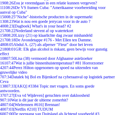
19
08:26
Zou je vreemdgaan in een relatie kunnen vergeven?
111
08:26
De VS framen Cuba: "Amerikaanse voorbereiding voor
aanval op Cuba"
150
08:25
"Niche"-historische producten in de supermarkt
13
08:23
Wat is nou een goede jerrycan voor in de auto ?
40
08:23
[Dagboek] What's in your head? #2
217
08:22
Nederland stevent af op watertekort
158
08:20
Lizzy (21) op klaarlichte dag zwaar mishandeld
217
08:18
De Avondetappe #176 - Met Ellen ten Damme.
48
08:05
Abdul A. (27) als afperser "Fleur" door het leven
218
08:01
GR: Elk glas alcohol is riskant, geen bewijs voor gunstig
effect
108
07:50
Lisa (38) vermoord door Afghaanse asielzoeker
161
07:47
Wat is jullie binnenhuistemperatuur? #81 Horrorzomer
42
07:44
Perez Hilton opgenomen op spoed na uitzenden van
gruwelijke video
7
07:34
Datalek bij Bol en Bijenkorf na cyberaanval op logistiek partner
Ceva
138
07:33
[AKQ] #3384 Topic met vragen. En soms goede
antwoorden.
37
07:27
[Eva vd Wijdeven] geruchten over dakloosheid
9
07:10
Wat is dit jaar de ultieme zomerhit?
48
07:04
[Wielrennen #616] Brennan!
40
07:03
[Netflix #210] TUDUM
60
07:00
De neergang van Duitsland als lichtend voorbeeld #3