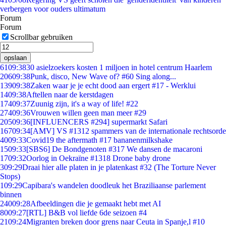
verbergen voor ouders ultimatum
Forum
Forum
Scrollbar gebruiken
opslaan
61
09:38
30 asielzoekers kosten 1 miljoen in hotel centrum Haarlem
206
09:38
Punk, disco, New Wave of? #60 Sing along...
139
09:38
Zaken waar je je echt dood aan ergert #17 - Werklui
14
09:38
Aftellen naar de kerstdagen
174
09:37
Zuunig zijn, it's a way of life! #22
274
09:36
Vrouwen willen geen man meer #29
205
09:36
[INFLUENCERS #294] supermarkt Safari
167
09:34
[AMV] VS #1312 spammers van de internationale rechtsorde
40
09:33
Covid19 the aftermath #17 bananenmilkshake
15
09:33
[SBS6] De Bondgenoten #317 We dansen de macaroni
17
09:32
Oorlog in Oekraïne #1318 Drone baby drone
3
09:29
Draai hier alle platen in je platenkast #32 (The Torture Never
Stops)
1
09:29
Capibara's wandelen doodleuk het Braziliaanse parlement
binnen
240
09:28
Afbeeldingen die je gemaakt hebt met AI
80
09:27
[RTL] B&B vol liefde 6de seizoen #4
21
09:24
Migranten breken door grens naar Ceuta in Spanje,l #10