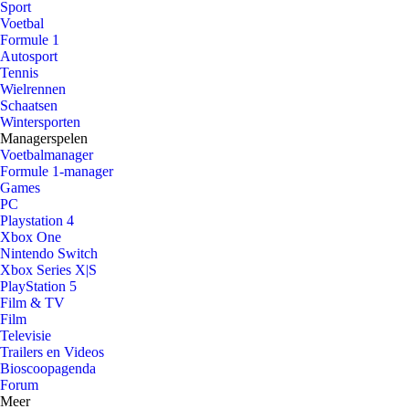
Sport
Voetbal
Formule 1
Autosport
Tennis
Wielrennen
Schaatsen
Wintersporten
Managerspelen
Voetbalmanager
Formule 1-manager
Games
PC
Playstation 4
Xbox One
Nintendo Switch
Xbox Series X|S
PlayStation 5
Film & TV
Film
Televisie
Trailers en Videos
Bioscoopagenda
Forum
Meer