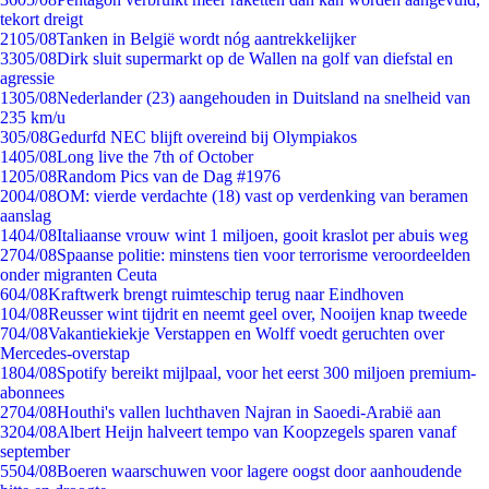
tekort dreigt
21
05/08
Tanken in België wordt nóg aantrekkelijker
33
05/08
Dirk sluit supermarkt op de Wallen na golf van diefstal en
agressie
13
05/08
Nederlander (23) aangehouden in Duitsland na snelheid van
235 km/u
3
05/08
Gedurfd NEC blijft overeind bij Olympiakos
14
05/08
Long live the 7th of October
12
05/08
Random Pics van de Dag #1976
20
04/08
OM: vierde verdachte (18) vast op verdenking van beramen
aanslag
14
04/08
Italiaanse vrouw wint 1 miljoen, gooit kraslot per abuis weg
27
04/08
Spaanse politie: minstens tien voor terrorisme veroordeelden
onder migranten Ceuta
6
04/08
Kraftwerk brengt ruimteschip terug naar Eindhoven
1
04/08
Reusser wint tijdrit en neemt geel over, Nooijen knap tweede
7
04/08
Vakantiekiekje Verstappen en Wolff voedt geruchten over
Mercedes-overstap
18
04/08
Spotify bereikt mijlpaal, voor het eerst 300 miljoen premium-
abonnees
27
04/08
Houthi's vallen luchthaven Najran in Saoedi-Arabië aan
32
04/08
Albert Heijn halveert tempo van Koopzegels sparen vanaf
september
55
04/08
Boeren waarschuwen voor lagere oogst door aanhoudende