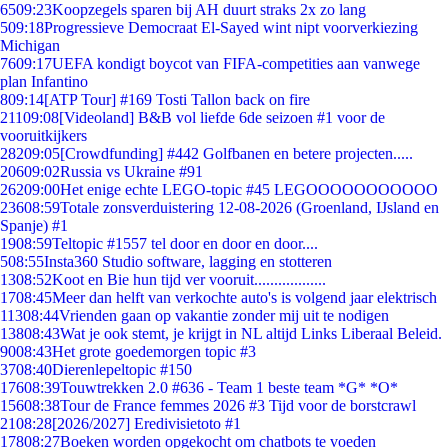
65
09:23
Koopzegels sparen bij AH duurt straks 2x zo lang
5
09:18
Progressieve Democraat El-Sayed wint nipt voorverkiezing
Michigan
76
09:17
UEFA kondigt boycot van FIFA-competities aan vanwege
plan Infantino
8
09:14
[ATP Tour] #169 Tosti Tallon back on fire
211
09:08
[Videoland] B&B vol liefde 6de seizoen #1 voor de
vooruitkijkers
282
09:05
[Crowdfunding] #442 Golfbanen en betere projecten.....
206
09:02
Russia vs Ukraine #91
262
09:00
Het enige echte LEGO-topic #45 LEGOOOOOOOOOOO
236
08:59
Totale zonsverduistering 12-08-2026 (Groenland, IJsland en
Spanje) #1
19
08:59
Teltopic #1557 tel door en door en door....
5
08:55
Insta360 Studio software, lagging en stotteren
13
08:52
Koot en Bie hun tijd ver vooruit..................
17
08:45
Meer dan helft van verkochte auto's is volgend jaar elektrisch
113
08:44
Vrienden gaan op vakantie zonder mij uit te nodigen
138
08:43
Wat je ook stemt, je krijgt in NL altijd Links Liberaal Beleid.
90
08:43
Het grote goedemorgen topic #3
37
08:40
Dierenlepeltopic #150
176
08:39
Touwtrekken 2.0 #636 - Team 1 beste team *G* *O*
156
08:38
Tour de France femmes 2026 #3 Tijd voor de borstcrawl
21
08:28
[2026/2027] Eredivisietoto #1
178
08:27
Boeken worden opgekocht om chatbots te voeden