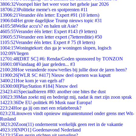
38
06:32
Voorspel hier het weer voor het gehele jaar 2026
187
06:23
Politieke meme's en spotprenten #11
139
06:21
Verander één letter: Expert #91 (10 letters)
19
06:04
Het grote dagelijkse Trump nieuws topic #31
41
05:58
Welke accu's? en halen uit Asie?
46
05:55
Verander één letter: Expert #143 (9 letters)
196
05:53
Verander een letter expert (7lettereditie) #50
11
05:52
Verander één letter. Expert # 75 (8 letters)
10
04:15
Woningtekort: dus ga je woningen slopen, logisch
1
02:09
Vliegen
127
01:48
[DRT SC] #6: RendacGoden sponsored by TONZON
169
01:08
Vandaag 40 jaar geleden... #3
21
00:28
Hoe veranderde rouw/verlies bij jullie door de jaren heen?
119
00:26
[WLR SC #417] Nieuw deel openen was kaputt
34
00:21
Hoe kom je van egels af?
163
00:00
[PlayStation #184] Nieuw deel
234
23:41
Speciaalbieren #80: another one bites the dust
100
23:39
Man zoekt mij en bedreigt mij, nadat ik met zijn zoon sprak
142
23:36
De EU-politiek #6 Musk naar Europa!
2
23:24
Hoe ga jij om met een relatiebreuk?
0
23:23
Litouwen vindt opnieuw migrantentunnel onder grens met Wit-
Rusland
38
23:20
Zoon(11) onderneemt werkelijk geen reet in de vakantie
49
23:19
[NPO1] Goedenavond Nederland
51
23:15
Een gezin stichten uit verveling?