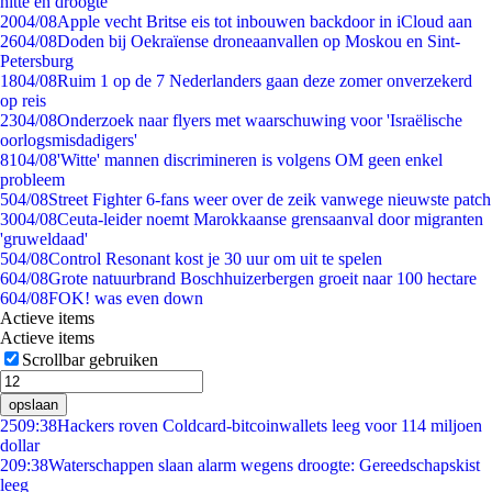
hitte en droogte
20
04/08
Apple vecht Britse eis tot inbouwen backdoor in iCloud aan
26
04/08
Doden bij Oekraïense droneaanvallen op Moskou en Sint-
Petersburg
18
04/08
Ruim 1 op de 7 Nederlanders gaan deze zomer onverzekerd
op reis
23
04/08
Onderzoek naar flyers met waarschuwing voor 'Israëlische
oorlogsmisdadigers'
81
04/08
'Witte' mannen discrimineren is volgens OM geen enkel
probleem
5
04/08
Street Fighter 6-fans weer over de zeik vanwege nieuwste patch
30
04/08
Ceuta-leider noemt Marokkaanse grensaanval door migranten
'gruweldaad'
5
04/08
Control Resonant kost je 30 uur om uit te spelen
6
04/08
Grote natuurbrand Boschhuizerbergen groeit naar 100 hectare
6
04/08
FOK! was even down
Actieve items
Actieve items
Scrollbar gebruiken
opslaan
25
09:38
Hackers roven Coldcard-bitcoinwallets leeg voor 114 miljoen
dollar
2
09:38
Waterschappen slaan alarm wegens droogte: Gereedschapskist
leeg