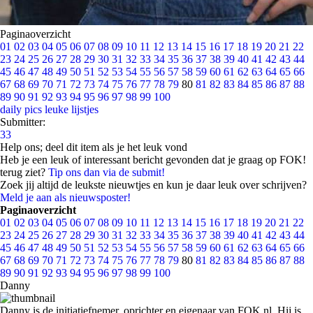
Paginaoverzicht
01
02
03
04
05
06
07
08
09
10
11
12
13
14
15
16
17
18
19
20
21
22
23
24
25
26
27
28
29
30
31
32
33
34
35
36
37
38
39
40
41
42
43
44
45
46
47
48
49
50
51
52
53
54
55
56
57
58
59
60
61
62
63
64
65
66
67
68
69
70
71
72
73
74
75
76
77
78
79
80
81
82
83
84
85
86
87
88
89
90
91
92
93
94
95
96
97
98
99
100
daily pics
leuke lijstjes
Submitter:
33
Help ons; deel dit item als je het leuk vond
Heb je een leuk of interessant bericht gevonden dat je graag op FOK!
terug ziet?
Tip ons dan via de submit!
Zoek jij altijd de leukste nieuwtjes en kun je daar leuk over schrijven?
Meld je aan als nieuwsposter!
Paginaoverzicht
01
02
03
04
05
06
07
08
09
10
11
12
13
14
15
16
17
18
19
20
21
22
23
24
25
26
27
28
29
30
31
32
33
34
35
36
37
38
39
40
41
42
43
44
45
46
47
48
49
50
51
52
53
54
55
56
57
58
59
60
61
62
63
64
65
66
67
68
69
70
71
72
73
74
75
76
77
78
79
80
81
82
83
84
85
86
87
88
89
90
91
92
93
94
95
96
97
98
99
100
Danny
Danny is de initiatiefnemer, oprichter en eigenaar van FOK.nl. Hij is