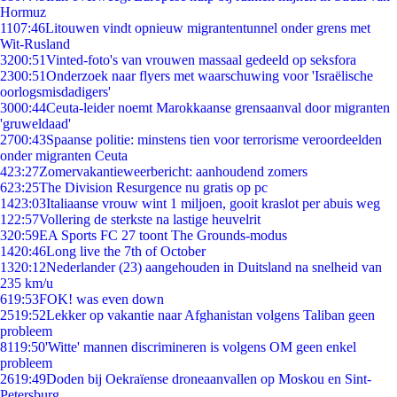
Hormuz
11
07:46
Litouwen vindt opnieuw migrantentunnel onder grens met
Wit-Rusland
32
00:51
Vinted-foto's van vrouwen massaal gedeeld op seksfora
23
00:51
Onderzoek naar flyers met waarschuwing voor 'Israëlische
oorlogsmisdadigers'
30
00:44
Ceuta-leider noemt Marokkaanse grensaanval door migranten
'gruweldaad'
27
00:43
Spaanse politie: minstens tien voor terrorisme veroordeelden
onder migranten Ceuta
4
23:27
Zomervakantieweerbericht: aanhoudend zomers
6
23:25
The Division Resurgence nu gratis op pc
14
23:03
Italiaanse vrouw wint 1 miljoen, gooit kraslot per abuis weg
1
22:57
Vollering de sterkste na lastige heuvelrit
3
20:59
EA Sports FC 27 toont The Grounds-modus
14
20:46
Long live the 7th of October
13
20:12
Nederlander (23) aangehouden in Duitsland na snelheid van
235 km/u
6
19:53
FOK! was even down
25
19:52
Lekker op vakantie naar Afghanistan volgens Taliban geen
probleem
81
19:50
'Witte' mannen discrimineren is volgens OM geen enkel
probleem
26
19:49
Doden bij Oekraïense droneaanvallen op Moskou en Sint-
Petersburg