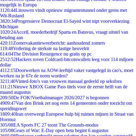
mogelijk in Europa
11
20:44
Litouwen vindt opnieuw migrantentunnel onder grens met
Wit-Rusland
38
20:34
Progressieve Democraat El-Sayed wint nipt voorverkiezing
Michigan
10
20:24
Accell, moederbedrijf Sparta en Batavus, vraagt uitstel van
betaling aan
4
20:11
Zomervakantieweerbericht: aanhoudend zomers
1
19:48
Vollering de sterkste na lastige heuvelrit
6
14:04
The Division Resurgence nu gratis op pc
25
12:52
Hackers roven Coldcard-bitcoinwallets leeg voor 114 miljoen
dollar
41
12:15
Doorwerken na AOW-leeftijd vaker vastgelegd in cao's, moet
werken na je 67e de norm worden?
32
11:40
Vinted-foto's van vrouwen massaal gedeeld op seksfora
1
11:21
Nieuwe XBOX Game Pass titels voor de eerste helft van de
maand augustus
2
09:50
De FOK!Voetbalmanager 2026/2027 is begonnen
49
09:47
Van den Brink zet nog eens 14 gemeenten onder toezicht om
spreidingswet
18
09:40
Iran overweegt Europese hulp bij ruimen mijnen in Straat van
Hormuz
3
05/08
EA Sports FC 27 toont The Grounds-modus
1
05/08
Gears of War: E-Day open beta begint 6 augustus
36
05/08
Pentagon verbruikt meer raketten dan kan worden aangevuld,