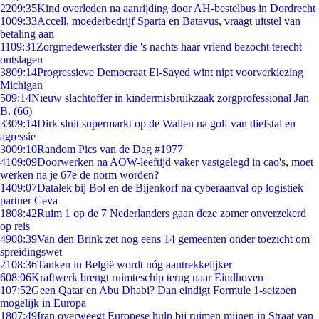
22
09:35
Kind overleden na aanrijding door AH-bestelbus in Dordrecht
10
09:33
Accell, moederbedrijf Sparta en Batavus, vraagt uitstel van
betaling aan
11
09:31
Zorgmedewerkster die 's nachts haar vriend bezocht terecht
ontslagen
38
09:14
Progressieve Democraat El-Sayed wint nipt voorverkiezing
Michigan
5
09:14
Nieuw slachtoffer in kindermisbruikzaak zorgprofessional Jan
B. (66)
33
09:14
Dirk sluit supermarkt op de Wallen na golf van diefstal en
agressie
30
09:10
Random Pics van de Dag #1977
41
09:09
Doorwerken na AOW-leeftijd vaker vastgelegd in cao's, moet
werken na je 67e de norm worden?
14
09:07
Datalek bij Bol en de Bijenkorf na cyberaanval op logistiek
partner Ceva
18
08:42
Ruim 1 op de 7 Nederlanders gaan deze zomer onverzekerd
op reis
49
08:39
Van den Brink zet nog eens 14 gemeenten onder toezicht om
spreidingswet
21
08:36
Tanken in België wordt nóg aantrekkelijker
6
08:06
Kraftwerk brengt ruimteschip terug naar Eindhoven
1
07:52
Geen Qatar en Abu Dhabi? Dan eindigt Formule 1-seizoen
mogelijk in Europa
18
07:49
Iran overweegt Europese hulp bij ruimen mijnen in Straat van