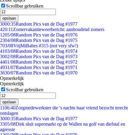
Scrollbar gebruiken
opslaan
30
00:35
Random Pics van de Dag #1977
4
20:11
Zomervakantieweerbericht: aanhoudend zomers
12
05/08
Random Pics van de Dag #1976
23
04/08
Random Pics van de Dag #1975
7
03/08
VrijMiBabes #315 (not very sfw!)
41
03/08
Random Pics van de Dag #1974
30
02/08
Random Pics van de Dag #1973
44
01/08
Random Pics van de Dag #1972
49
31/07
Random Pics van de Dag #1971
36
30/07
Random Pics van de Dag #1970
Opmerkelijk
Opmerkelijk
Scrollbar gebruiken
opslaan
11
06:40
Zorgmedewerkster die 's nachts haar vriend bezocht terecht
ontslagen
30
00:35
Random Pics van de Dag #1977
33
05/08
Dirk sluit supermarkt op de Wallen na golf van diefstal en
agressie
12
05/08
Random Pics van de Dag #1976