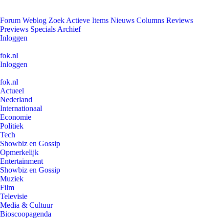
Forum
Weblog
Zoek
Actieve Items
Nieuws
Columns
Reviews
Previews
Specials
Archief
Inloggen
fok.nl
Inloggen
fok.nl
Actueel
Nederland
Internationaal
Economie
Politiek
Tech
Showbiz en Gossip
Opmerkelijk
Entertainment
Showbiz en Gossip
Muziek
Film
Televisie
Media & Cultuur
Bioscoopagenda