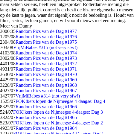
maar zelden serieus, heeft een uitgesproken Rotterdamse mening die
lang niet altijd politiek correct is en bezit de bizarre eigenschap mensen
op de kast te jagen, waar dat eigenlijk nooit de bedoeling is. Houdt van
films, series, tech en gamen, en wil vooral nieuws met een mening.
Meer van Danny
30
00:35
Random Pics van de Dag #1977
12
05/08
Random Pics van de Dag #1976
23
04/08
Random Pics van de Dag #1975
7
03/08
VrijMiBabes #315 (not very sfw!)
41
03/08
Random Pics van de Dag #1974
30
02/08
Random Pics van de Dag #1973
44
01/08
Random Pics van de Dag #1972
49
31/07
Random Pics van de Dag #1971
36
30/07
Random Pics van de Dag #1970
44
29/07
Random Pics van de Dag #1969
32
28/07
Random Pics van de Dag #1968
40
27/07
Random Pics van de Dag #1967
14
27/07
VrijMiBabes #314 (not very sfw!)
15
25/07
FOK!kers lopen de Nijmeegse 4-daagse: Dag 4
83
25/07
Random Pics van de Dag #1966
5
24/07
FOK!kers lopen de Nijmeegse 4-daagse: Dag 3
38
24/07
Random Pics van de Dag #1965
5
23/07
FOK!kers lopen de Nijmeegse 4-daagse: Dag 2
49
23/07
Random Pics van de Dag #1964
1
22/07
FOK!kers lopen de Nijmeegse 4-Daagse: Dag 1