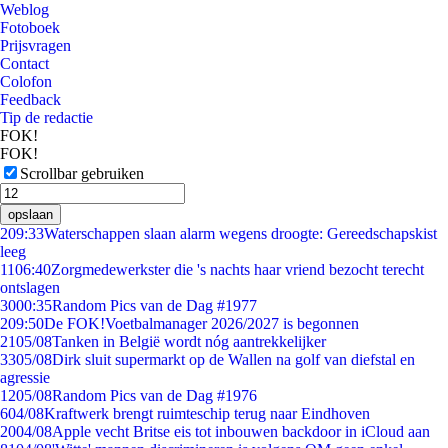
Weblog
Fotoboek
Prijsvragen
Contact
Colofon
Feedback
Tip de redactie
FOK!
FOK!
Scrollbar gebruiken
opslaan
2
09:33
Waterschappen slaan alarm wegens droogte: Gereedschapskist
leeg
11
06:40
Zorgmedewerkster die 's nachts haar vriend bezocht terecht
ontslagen
30
00:35
Random Pics van de Dag #1977
2
09:50
De FOK!Voetbalmanager 2026/2027 is begonnen
21
05/08
Tanken in België wordt nóg aantrekkelijker
33
05/08
Dirk sluit supermarkt op de Wallen na golf van diefstal en
agressie
12
05/08
Random Pics van de Dag #1976
6
04/08
Kraftwerk brengt ruimteschip terug naar Eindhoven
20
04/08
Apple vecht Britse eis tot inbouwen backdoor in iCloud aan