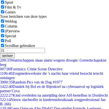
Sport
Film & Tv
Games
Toon berichten van deze types
Weblog
Column
(P)review
Special
Poll
Scrollbar gebruiken
opslaan
2
09:33
Waterschappen slaan alarm wegens droogte: Gereedschapskist
leeg
0
07:00
Forensics: Crime Scene Detective
11
06:40
Zorgmedewerkster die 's nachts haar vriend bezocht terecht
ontslagen
30
00:35
Random Pics van de Dag #1977
14
22:40
Datalek bij Bol en de Bijenkorf na cyberaanval op logistiek
partner Ceva
22
22:27
Kind overleden na aanrijding door AH-bestelbus in Dordrecht
5
22:14
Nieuw slachtoffer in kindermisbruikzaak zorgprofessional Jan
B. (66)
1
20:49
Geen Qatar en Abu Dhabi? Dan eindigt Formule 1-seizoen