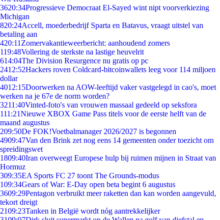
36
20:34
Progressieve Democraat El-Sayed wint nipt voorverkiezing
Michigan
8
20:24
Accell, moederbedrijf Sparta en Batavus, vraagt uitstel van
betaling aan
4
20:11
Zomervakantieweerbericht: aanhoudend zomers
1
19:48
Vollering de sterkste na lastige heuvelrit
6
14:04
The Division Resurgence nu gratis op pc
24
12:52
Hackers roven Coldcard-bitcoinwallets leeg voor 114 miljoen
dollar
40
12:15
Doorwerken na AOW-leeftijd vaker vastgelegd in cao's, moet
werken na je 67e de norm worden?
32
11:40
Vinted-foto's van vrouwen massaal gedeeld op seksfora
1
11:21
Nieuwe XBOX Game Pass titels voor de eerste helft van de
maand augustus
2
09:50
De FOK!Voetbalmanager 2026/2027 is begonnen
49
09:47
Van den Brink zet nog eens 14 gemeenten onder toezicht om
spreidingswet
18
09:40
Iran overweegt Europese hulp bij ruimen mijnen in Straat van
Hormuz
3
09:35
EA Sports FC 27 toont The Grounds-modus
1
09:34
Gears of War: E-Day open beta begint 6 augustus
36
09:29
Pentagon verbruikt meer raketten dan kan worden aangevuld,
tekort dreigt
21
09:23
Tanken in België wordt nóg aantrekkelijker
31
09:07
Dirk sluit supermarkt op de Wallen na golf van diefstal en