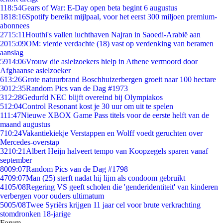
1
18:54
Gears of War: E-Day open beta begint 6 augustus
18
18:16
Spotify bereikt mijlpaal, voor het eerst 300 miljoen premium-
abonnees
27
15:11
Houthi's vallen luchthaven Najran in Saoedi-Arabië aan
20
15:09
OM: vierde verdachte (18) vast op verdenking van beramen
aanslag
59
14:06
Vrouw die asielzoekers hielp in Athene vermoord door
Afghaanse asielzoeker
6
13:26
Grote natuurbrand Boschhuizerbergen groeit naar 100 hectare
30
12:35
Random Pics van de Dag #1973
3
12:28
Gedurfd NEC blijft overeind bij Olympiakos
5
12:04
Control Resonant kost je 30 uur om uit te spelen
1
11:47
Nieuwe XBOX Game Pass titels voor de eerste helft van de
maand augustus
7
10:24
Vakantiekiekje Verstappen en Wolff voedt geruchten over
Mercedes-overstap
32
10:21
Albert Heijn halveert tempo van Koopzegels sparen vanaf
september
80
09:07
Random Pics van de Dag #1798
47
09:07
Man (25) sterft nadat hij lijm als condoom gebruikt
41
05/08
Regering VS geeft scholen die 'genderidentiteit' van kinderen
verbergen voor ouders ultimatum
50
05/08
Twee Syriërs krijgen 11 jaar cel voor brute verkrachting
stomdronken 18-jarige
Forum