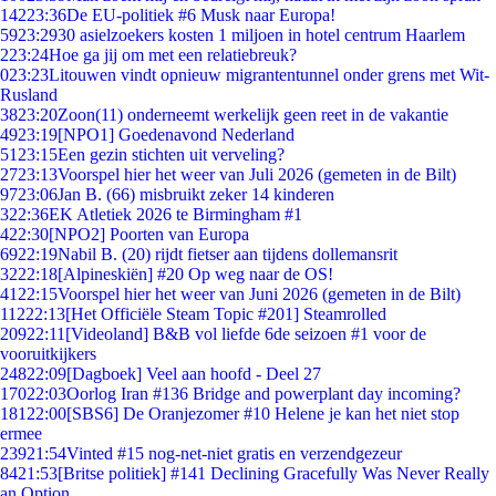
142
23:36
De EU-politiek #6 Musk naar Europa!
59
23:29
30 asielzoekers kosten 1 miljoen in hotel centrum Haarlem
2
23:24
Hoe ga jij om met een relatiebreuk?
0
23:23
Litouwen vindt opnieuw migrantentunnel onder grens met Wit-
Rusland
38
23:20
Zoon(11) onderneemt werkelijk geen reet in de vakantie
49
23:19
[NPO1] Goedenavond Nederland
51
23:15
Een gezin stichten uit verveling?
27
23:13
Voorspel hier het weer van Juli 2026 (gemeten in de Bilt)
97
23:06
Jan B. (66) misbruikt zeker 14 kinderen
3
22:36
EK Atletiek 2026 te Birmingham #1
4
22:30
[NPO2] Poorten van Europa
69
22:19
Nabil B. (20) rijdt fietser aan tijdens dollemansrit
32
22:18
[Alpineskiën] #20 Op weg naar de OS!
41
22:15
Voorspel hier het weer van Juni 2026 (gemeten in de Bilt)
112
22:13
[Het Officiële Steam Topic #201] Steamrolled
209
22:11
[Videoland] B&B vol liefde 6de seizoen #1 voor de
vooruitkijkers
248
22:09
[Dagboek] Veel aan hoofd - Deel 27
170
22:03
Oorlog Iran #136 Bridge and powerplant day incoming?
181
22:00
[SBS6] De Oranjezomer #10 Helene je kan het niet stop
ermee
239
21:54
Vinted #15 nog-net-niet gratis en verzendgezeur
84
21:53
[Britse politiek] #141 Declining Gracefully Was Never Really
an Option