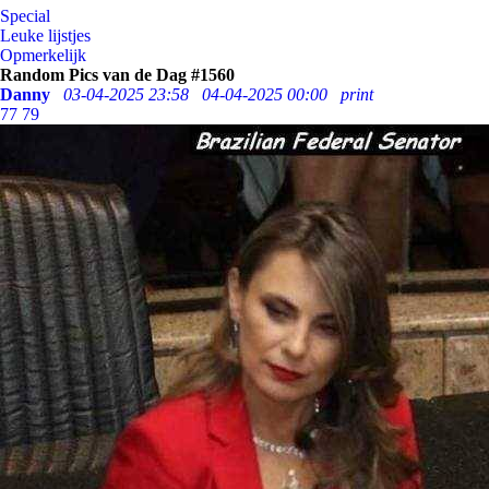
Special
Leuke lijstjes
Opmerkelijk
Random Pics van de Dag #1560
Danny
03-04-2025 23:58
04-04-2025 00:00
print
77
79