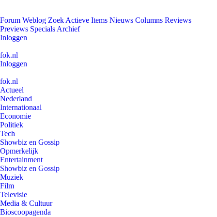
Forum
Weblog
Zoek
Actieve Items
Nieuws
Columns
Reviews
Previews
Specials
Archief
Inloggen
fok.nl
Inloggen
fok.nl
Actueel
Nederland
Internationaal
Economie
Politiek
Tech
Showbiz en Gossip
Opmerkelijk
Entertainment
Showbiz en Gossip
Muziek
Film
Televisie
Media & Cultuur
Bioscoopagenda