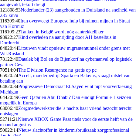
aangevuld, tekort dreigt
1218
08:53
Nederlander (23) aangehouden in Duitsland na snelheid van
235 km/u
1163
09:40
Iran overweegt Europese hulp bij ruimen mijnen in Straat
van Hormuz
1161
09:23
Tanken in België wordt nóg aantrekkelijker
989
22:27
Kind overleden na aanrijding door AH-bestelbus in
Dordrecht
848
20:44
Litouwen vindt opnieuw migrantentunnel onder grens met
Wit-Rusland
781
22:40
Datalek bij Bol en de Bijenkorf na cyberaanval op logistiek
partner Ceva
705
14:04
The Division Resurgence nu gratis op pc
659
20:24
Accell, moederbedrijf Sparta en Batavus, vraagt uitstel van
betaling aan
648
20:34
Progressieve Democraat El-Sayed wint nipt voorverkiezing
Michigan
644
20:49
Geen Qatar en Abu Dhabi? Dan eindigt Formule 1-seizoen
mogelijk in Europa
630
06:40
Zorgmedewerkster die 's nachts haar vriend bezocht terecht
ontslagen
527
11:21
Nieuwe XBOX Game Pass titels voor de eerste helft van de
maand augustus
500
22:14
Nieuw slachtoffer in kindermisbruikzaak zorgprofessional
Jan B. (66)