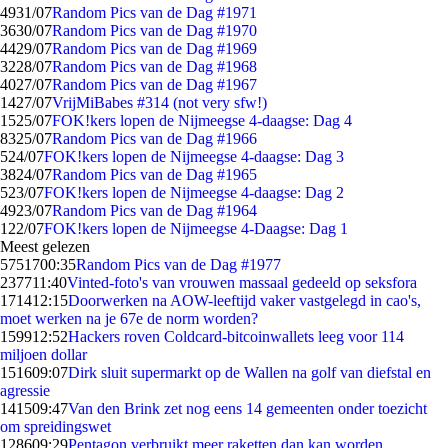
49
31/07
Random Pics van de Dag #1971
36
30/07
Random Pics van de Dag #1970
44
29/07
Random Pics van de Dag #1969
32
28/07
Random Pics van de Dag #1968
40
27/07
Random Pics van de Dag #1967
14
27/07
VrijMiBabes #314 (not very sfw!)
15
25/07
FOK!kers lopen de Nijmeegse 4-daagse: Dag 4
83
25/07
Random Pics van de Dag #1966
5
24/07
FOK!kers lopen de Nijmeegse 4-daagse: Dag 3
38
24/07
Random Pics van de Dag #1965
5
23/07
FOK!kers lopen de Nijmeegse 4-daagse: Dag 2
49
23/07
Random Pics van de Dag #1964
1
22/07
FOK!kers lopen de Nijmeegse 4-Daagse: Dag 1
Meest gelezen
57517
00:35
Random Pics van de Dag #1977
2377
11:40
Vinted-foto's van vrouwen massaal gedeeld op seksfora
1714
12:15
Doorwerken na AOW-leeftijd vaker vastgelegd in cao's,
moet werken na je 67e de norm worden?
1599
12:52
Hackers roven Coldcard-bitcoinwallets leeg voor 114
miljoen dollar
1516
09:07
Dirk sluit supermarkt op de Wallen na golf van diefstal en
agressie
1415
09:47
Van den Brink zet nog eens 14 gemeenten onder toezicht
om spreidingswet
1286
09:29
Pentagon verbruikt meer raketten dan kan worden