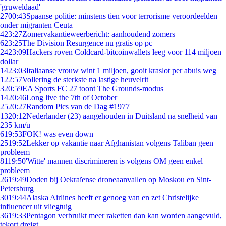
'gruweldaad'
27
00:43
Spaanse politie: minstens tien voor terrorisme veroordeelden
onder migranten Ceuta
4
23:27
Zomervakantieweerbericht: aanhoudend zomers
6
23:25
The Division Resurgence nu gratis op pc
24
23:09
Hackers roven Coldcard-bitcoinwallets leeg voor 114 miljoen
dollar
14
23:03
Italiaanse vrouw wint 1 miljoen, gooit kraslot per abuis weg
1
22:57
Vollering de sterkste na lastige heuvelrit
3
20:59
EA Sports FC 27 toont The Grounds-modus
14
20:46
Long live the 7th of October
25
20:27
Random Pics van de Dag #1977
13
20:12
Nederlander (23) aangehouden in Duitsland na snelheid van
235 km/u
6
19:53
FOK! was even down
25
19:52
Lekker op vakantie naar Afghanistan volgens Taliban geen
probleem
81
19:50
'Witte' mannen discrimineren is volgens OM geen enkel
probleem
26
19:49
Doden bij Oekraïense droneaanvallen op Moskou en Sint-
Petersburg
30
19:44
Alaska Airlines heeft er genoeg van en zet Christelijke
influencer uit vliegtuig
36
19:33
Pentagon verbruikt meer raketten dan kan worden aangevuld,
tekort dreigt