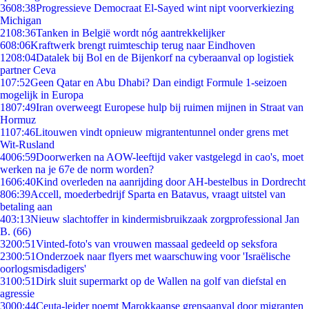
36
08:38
Progressieve Democraat El-Sayed wint nipt voorverkiezing
Michigan
21
08:36
Tanken in België wordt nóg aantrekkelijker
6
08:06
Kraftwerk brengt ruimteschip terug naar Eindhoven
12
08:04
Datalek bij Bol en de Bijenkorf na cyberaanval op logistiek
partner Ceva
1
07:52
Geen Qatar en Abu Dhabi? Dan eindigt Formule 1-seizoen
mogelijk in Europa
18
07:49
Iran overweegt Europese hulp bij ruimen mijnen in Straat van
Hormuz
11
07:46
Litouwen vindt opnieuw migrantentunnel onder grens met
Wit-Rusland
40
06:59
Doorwerken na AOW-leeftijd vaker vastgelegd in cao's, moet
werken na je 67e de norm worden?
16
06:40
Kind overleden na aanrijding door AH-bestelbus in Dordrecht
8
06:39
Accell, moederbedrijf Sparta en Batavus, vraagt uitstel van
betaling aan
4
03:13
Nieuw slachtoffer in kindermisbruikzaak zorgprofessional Jan
B. (66)
32
00:51
Vinted-foto's van vrouwen massaal gedeeld op seksfora
23
00:51
Onderzoek naar flyers met waarschuwing voor 'Israëlische
oorlogsmisdadigers'
31
00:51
Dirk sluit supermarkt op de Wallen na golf van diefstal en
agressie
30
00:44
Ceuta-leider noemt Marokkaanse grensaanval door migranten