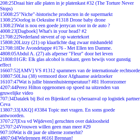
2
08:25
Draai hier alle platen in je platenkast #32 (The Torture Never
Stops)
150
08:25
"Niche"-historische producten in de supermarkt
13
08:25
Oorlog in Oekraïne #1318 Drone baby drone
13
08:23
Wat is nou een goede jerrycan voor in de auto ?
40
08:23
[Dagboek] What's in your head? #2
217
08:22
Nederland stevent af op watertekort
158
08:20
Lizzy (21) op klaarlichte dag zwaar mishandeld
217
08:18
De Avondetappe #176 - Met Ellen ten Damme.
48
08:05
Abdul A. (27) als afperser "Fleur" door het leven
218
08:01
GR: Elk glas alcohol is riskant, geen bewijs voor gunstig
effect
166
07:52
[AMV] VS #1312 spammers van de internationale rechtsorde
108
07:50
Lisa (38) vermoord door Afghaanse asielzoeker
161
07:47
Wat is jullie binnenhuistemperatuur? #81 Horrorzomer
42
07:44
Perez Hilton opgenomen op spoed na uitzenden van
gruwelijke video
7
07:34
Datalek bij Bol en Bijenkorf na cyberaanval op logistiek partner
Ceva
138
07:33
[AKQ] #3384 Topic met vragen. En soms goede
antwoorden.
37
07:27
[Eva vd Wijdeven] geruchten over dakloosheid
257
07:24
Vrouwen willen geen man meer #29
9
07:10
Wat is dit jaar de ultieme zomerhit?
48
07:04
[Wielrennen #616] Brennan!