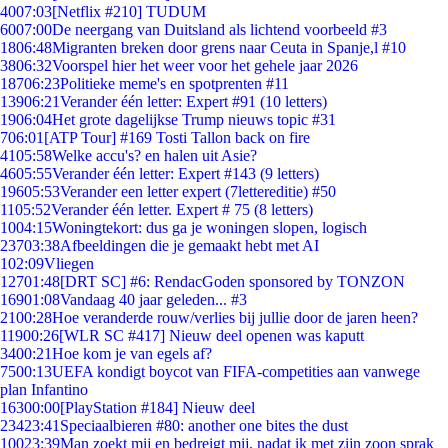
40
07:03
[Netflix #210] TUDUM
60
07:00
De neergang van Duitsland als lichtend voorbeeld #3
18
06:48
Migranten breken door grens naar Ceuta in Spanje,l #10
38
06:32
Voorspel hier het weer voor het gehele jaar 2026
187
06:23
Politieke meme's en spotprenten #11
139
06:21
Verander één letter: Expert #91 (10 letters)
19
06:04
Het grote dagelijkse Trump nieuws topic #31
7
06:01
[ATP Tour] #169 Tosti Tallon back on fire
41
05:58
Welke accu's? en halen uit Asie?
46
05:55
Verander één letter: Expert #143 (9 letters)
196
05:53
Verander een letter expert (7lettereditie) #50
11
05:52
Verander één letter. Expert # 75 (8 letters)
10
04:15
Woningtekort: dus ga je woningen slopen, logisch
237
03:38
Afbeeldingen die je gemaakt hebt met AI
1
02:09
Vliegen
127
01:48
[DRT SC] #6: RendacGoden sponsored by TONZON
169
01:08
Vandaag 40 jaar geleden... #3
21
00:28
Hoe veranderde rouw/verlies bij jullie door de jaren heen?
119
00:26
[WLR SC #417] Nieuw deel openen was kaputt
34
00:21
Hoe kom je van egels af?
75
00:13
UEFA kondigt boycot van FIFA-competities aan vanwege
plan Infantino
163
00:00
[PlayStation #184] Nieuw deel
234
23:41
Speciaalbieren #80: another one bites the dust
100
23:39
Man zoekt mij en bedreigt mij, nadat ik met zijn zoon sprak