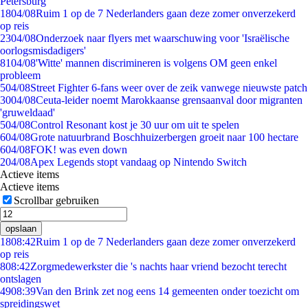
Petersburg
18
04/08
Ruim 1 op de 7 Nederlanders gaan deze zomer onverzekerd
op reis
23
04/08
Onderzoek naar flyers met waarschuwing voor 'Israëlische
oorlogsmisdadigers'
81
04/08
'Witte' mannen discrimineren is volgens OM geen enkel
probleem
5
04/08
Street Fighter 6-fans weer over de zeik vanwege nieuwste patch
30
04/08
Ceuta-leider noemt Marokkaanse grensaanval door migranten
'gruweldaad'
5
04/08
Control Resonant kost je 30 uur om uit te spelen
6
04/08
Grote natuurbrand Boschhuizerbergen groeit naar 100 hectare
6
04/08
FOK! was even down
2
04/08
Apex Legends stopt vandaag op Nintendo Switch
Actieve items
Actieve items
Scrollbar gebruiken
opslaan
18
08:42
Ruim 1 op de 7 Nederlanders gaan deze zomer onverzekerd
op reis
8
08:42
Zorgmedewerkster die 's nachts haar vriend bezocht terecht
ontslagen
49
08:39
Van den Brink zet nog eens 14 gemeenten onder toezicht om
spreidingswet