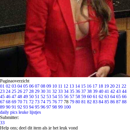
Paginaoverzicht
01
02
03
04
05
06
07
08
09
10
11
12
13
14
15
16
17
18
19
20
21
22
23
24
25
26
27
28
29
30
31
32
33
34
35
36
37
38
39
40
41
42
43
44
45
46
47
48
49
50
51
52
53
54
55
56
57
58
59
60
61
62
63
64
65
66
67
68
69
70
71
72
73
74
75
76
77
78
79
80
81
82
83
84
85
86
87
88
89
90
91
92
93
94
95
96
97
98
99
100
daily pics
leuke lijstjes
Submitter:
33
Help ons; deel dit item als je het leuk vond