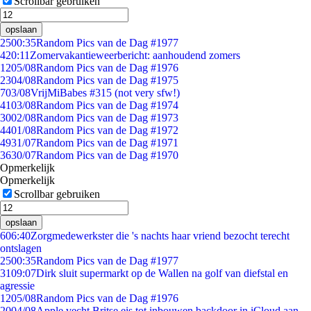
Scrollbar gebruiken
opslaan
25
00:35
Random Pics van de Dag #1977
4
20:11
Zomervakantieweerbericht: aanhoudend zomers
12
05/08
Random Pics van de Dag #1976
23
04/08
Random Pics van de Dag #1975
7
03/08
VrijMiBabes #315 (not very sfw!)
41
03/08
Random Pics van de Dag #1974
30
02/08
Random Pics van de Dag #1973
44
01/08
Random Pics van de Dag #1972
49
31/07
Random Pics van de Dag #1971
36
30/07
Random Pics van de Dag #1970
Opmerkelijk
Opmerkelijk
Scrollbar gebruiken
opslaan
6
06:40
Zorgmedewerkster die 's nachts haar vriend bezocht terecht
ontslagen
25
00:35
Random Pics van de Dag #1977
31
09:07
Dirk sluit supermarkt op de Wallen na golf van diefstal en
agressie
12
05/08
Random Pics van de Dag #1976
20
04/08
Apple vecht Britse eis tot inbouwen backdoor in iCloud aan