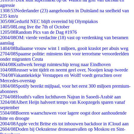
agressie
13
08:53
Nederlander (23) aangehouden in Duitsland na snelheid van
235 km/u
3
05/08
Gedurfd NEC blijft overeind bij Olympiakos
14
05/08
Long live the 7th of October
12
05/08
Random Pics van de Dag #1976
20
04/08
OM: vierde verdachte (18) vast op verdenking van beramen
aanslag
14
04/08
Italiaanse vrouw wint 1 miljoen, gooit kraslot per abuis weg
27
04/08
Spaanse politie: minstens tien voor terrorisme veroordeelden
onder migranten Ceuta
6
04/08
Kraftwerk brengt ruimteschip terug naar Eindhoven
1
04/08
Reusser wint tijdrit en neemt geel over, Nooijen knap tweede
7
04/08
Vakantiekiekje Verstappen en Wolff voedt geruchten over
Mercedes-overstap
18
04/08
Spotify bereikt mijlpaal, voor het eerst 300 miljoen premium-
abonnees
27
04/08
Houthi's vallen luchthaven Najran in Saoedi-Arabië aan
32
04/08
Albert Heijn halveert tempo van Koopzegels sparen vanaf
september
55
04/08
Boeren waarschuwen voor lagere oogst door aanhoudende
hitte en droogte
20
04/08
Apple vecht Britse eis tot inbouwen backdoor in iCloud aan
26
04/08
Doden bij Oekraïense droneaanvallen op Moskou en Sint-