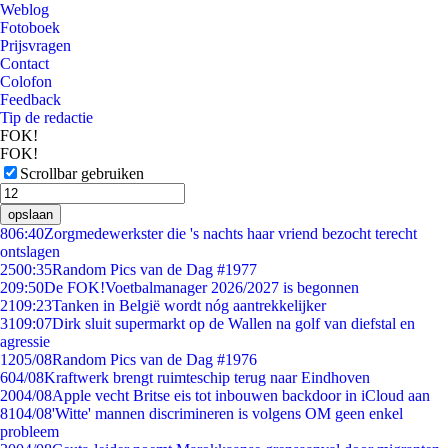
Weblog
Fotoboek
Prijsvragen
Contact
Colofon
Feedback
Tip de redactie
FOK!
FOK!
Scrollbar gebruiken
opslaan
8
06:40
Zorgmedewerkster die 's nachts haar vriend bezocht terecht
ontslagen
25
00:35
Random Pics van de Dag #1977
2
09:50
De FOK!Voetbalmanager 2026/2027 is begonnen
21
09:23
Tanken in België wordt nóg aantrekkelijker
31
09:07
Dirk sluit supermarkt op de Wallen na golf van diefstal en
agressie
12
05/08
Random Pics van de Dag #1976
6
04/08
Kraftwerk brengt ruimteschip terug naar Eindhoven
20
04/08
Apple vecht Britse eis tot inbouwen backdoor in iCloud aan
81
04/08
'Witte' mannen discrimineren is volgens OM geen enkel
probleem