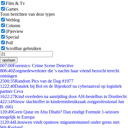
Film & Tv
Games
Toon berichten van deze types
Weblog
Column
(P)review
Special
Poll
Scrollbar gebruiken
opslaan
0
07:00
Forensics: Crime Scene Detective
8
06:40
Zorgmedewerkster die 's nachts haar vriend bezocht terecht
ontslagen
25
00:35
Random Pics van de Dag #1977
12
22:40
Datalek bij Bol en de Bijenkorf na cyberaanval op logistiek
partner Ceva
16
22:27
Kind overleden na aanrijding door AH-bestelbus in Dordrecht
4
22:14
Nieuw slachtoffer in kindermisbruikzaak zorgprofessional Jan
B. (66)
1
20:49
Geen Qatar en Abu Dhabi? Dan eindigt Formule 1-seizoen
mogelijk in Europa
11
20:44
Litouwen vindt opnieuw migrantentunnel onder grens met
Wit-Rusland