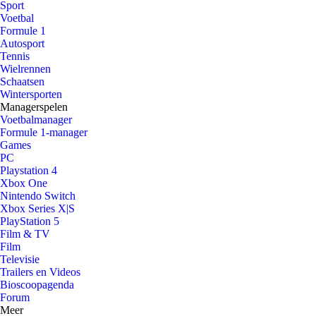
Sport
Voetbal
Formule 1
Autosport
Tennis
Wielrennen
Schaatsen
Wintersporten
Managerspelen
Voetbalmanager
Formule 1-manager
Games
PC
Playstation 4
Xbox One
Nintendo Switch
Xbox Series X|S
PlayStation 5
Film & TV
Film
Televisie
Trailers en Videos
Bioscoopagenda
Forum
Meer