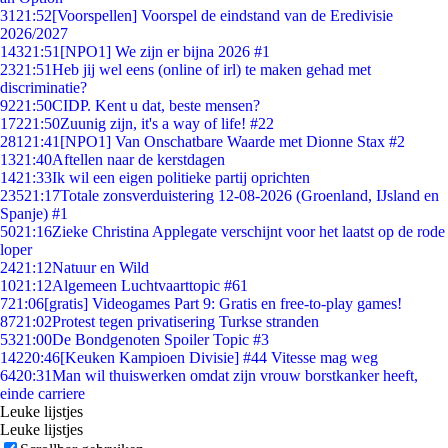
31
21:52
[Voorspellen] Voorspel de eindstand van de Eredivisie
2026/2027
143
21:51
[NPO1] We zijn er bijna 2026 #1
23
21:51
Heb jij wel eens (online of irl) te maken gehad met
discriminatie?
92
21:50
CIDP. Kent u dat, beste mensen?
172
21:50
Zuunig zijn, it's a way of life! #22
281
21:41
[NPO1] Van Onschatbare Waarde met Dionne Stax #2
13
21:40
Aftellen naar de kerstdagen
14
21:33
Ik wil een eigen politieke partij oprichten
235
21:17
Totale zonsverduistering 12-08-2026 (Groenland, IJsland en
Spanje) #1
50
21:16
Zieke Christina Applegate verschijnt voor het laatst op de rode
loper
24
21:12
Natuur en Wild
10
21:12
Algemeen Luchtvaarttopic #61
7
21:06
[gratis] Videogames Part 9: Gratis en free-to-play games!
87
21:02
Protest tegen privatisering Turkse stranden
53
21:00
De Bondgenoten Spoiler Topic #3
142
20:46
[Keuken Kampioen Divisie] #44 Vitesse mag weg
64
20:31
Man wil thuiswerken omdat zijn vrouw borstkanker heeft,
einde carriere
Leuke lijstjes
Leuke lijstjes