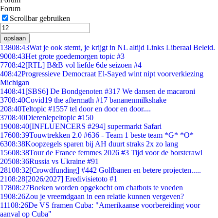
Forum
Scrollbar gebruiken
opslaan
138
08:43
Wat je ook stemt, je krijgt in NL altijd Links Liberaal Beleid.
90
08:43
Het grote goedemorgen topic #3
77
08:42
[RTL] B&B vol liefde 6de seizoen #4
4
08:42
Progressieve Democraat El-Sayed wint nipt voorverkiezing
Michigan
14
08:41
[SBS6] De Bondgenoten #317 We dansen de macaroni
37
08:40
Covid19 the aftermath #17 bananenmilkshake
2
08:40
Teltopic #1557 tel door en door en door....
37
08:40
Dierenlepeltopic #150
190
08:40
[INFLUENCERS #294] supermarkt Safari
176
08:39
Touwtrekken 2.0 #636 - Team 1 beste team *G* *O*
63
08:38
Koopzegels sparen bij AH duurt straks 2x zo lang
156
08:38
Tour de France femmes 2026 #3 Tijd voor de borstcrawl
205
08:36
Russia vs Ukraine #91
281
08:32
[Crowdfunding] #442 Golfbanen en betere projecten.....
21
08:28
[2026/2027] Eredivisietoto #1
178
08:27
Boeken worden opgekocht om chatbots te voeden
19
08:26
Zou je vreemdgaan in een relatie kunnen vergeven?
111
08:26
De VS framen Cuba: "Amerikaanse voorbereiding voor
aanval op Cuba"