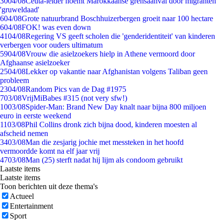
30
04/08
Ceuta-leider noemt Marokkaanse grensaanval door migranten
'gruweldaad'
6
04/08
Grote natuurbrand Boschhuizerbergen groeit naar 100 hectare
6
04/08
FOK! was even down
41
04/08
Regering VS geeft scholen die 'genderidentiteit' van kinderen
verbergen voor ouders ultimatum
59
04/08
Vrouw die asielzoekers hielp in Athene vermoord door
Afghaanse asielzoeker
25
04/08
Lekker op vakantie naar Afghanistan volgens Taliban geen
probleem
23
04/08
Random Pics van de Dag #1975
7
03/08
VrijMiBabes #315 (not very sfw!)
10
03/08
Spider-Man: Brand New Day knalt naar bijna 800 miljoen
euro in eerste weekend
11
03/08
Phil Collins dronk zich bijna dood, kinderen moesten al
afscheid nemen
34
03/08
Man die zesjarig jochie met messteken in het hoofd
vermoordde komt na elf jaar vrij
47
03/08
Man (25) sterft nadat hij lijm als condoom gebruikt
Laatste items
Laatste items
Toon berichten uit deze thema's
Actueel
Entertainment
Sport