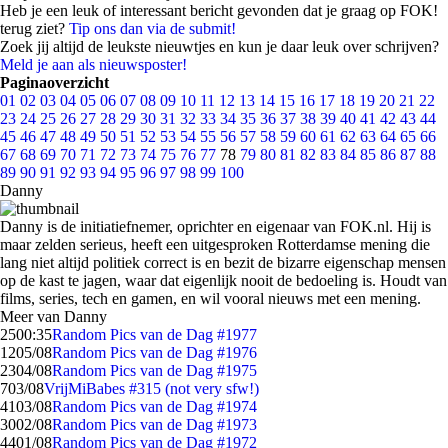
Heb je een leuk of interessant bericht gevonden dat je graag op FOK!
terug ziet?
Tip ons dan via de submit!
Zoek jij altijd de leukste nieuwtjes en kun je daar leuk over schrijven?
Meld je aan als nieuwsposter!
Paginaoverzicht
01
02
03
04
05
06
07
08
09
10
11
12
13
14
15
16
17
18
19
20
21
22
23
24
25
26
27
28
29
30
31
32
33
34
35
36
37
38
39
40
41
42
43
44
45
46
47
48
49
50
51
52
53
54
55
56
57
58
59
60
61
62
63
64
65
66
67
68
69
70
71
72
73
74
75
76
77
78
79
80
81
82
83
84
85
86
87
88
89
90
91
92
93
94
95
96
97
98
99
100
Danny
Danny is de initiatiefnemer, oprichter en eigenaar van FOK.nl. Hij is
maar zelden serieus, heeft een uitgesproken Rotterdamse mening die
lang niet altijd politiek correct is en bezit de bizarre eigenschap mensen
op de kast te jagen, waar dat eigenlijk nooit de bedoeling is. Houdt van
films, series, tech en gamen, en wil vooral nieuws met een mening.
Meer van Danny
25
00:35
Random Pics van de Dag #1977
12
05/08
Random Pics van de Dag #1976
23
04/08
Random Pics van de Dag #1975
7
03/08
VrijMiBabes #315 (not very sfw!)
41
03/08
Random Pics van de Dag #1974
30
02/08
Random Pics van de Dag #1973
44
01/08
Random Pics van de Dag #1972