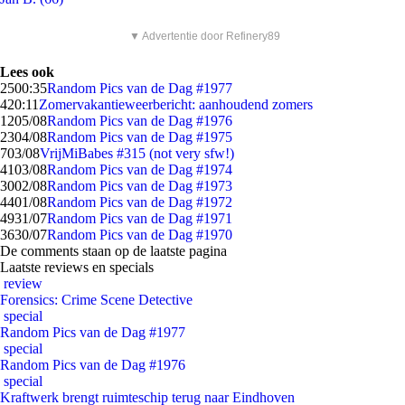
▼ Advertentie door Refinery89
Lees ook
25
00:35
Random Pics van de Dag #1977
4
20:11
Zomervakantieweerbericht: aanhoudend zomers
12
05/08
Random Pics van de Dag #1976
23
04/08
Random Pics van de Dag #1975
7
03/08
VrijMiBabes #315 (not very sfw!)
41
03/08
Random Pics van de Dag #1974
30
02/08
Random Pics van de Dag #1973
44
01/08
Random Pics van de Dag #1972
49
31/07
Random Pics van de Dag #1971
36
30/07
Random Pics van de Dag #1970
De comments staan op de laatste pagina
Laatste reviews en specials
review
Forensics: Crime Scene Detective
special
Random Pics van de Dag #1977
special
Random Pics van de Dag #1976
special
Kraftwerk brengt ruimteschip terug naar Eindhoven