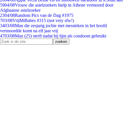
59
04/08
Vrouw die asielzoekers hielp in Athene vermoord door
Afghaanse asielzoeker
23
04/08
Random Pics van de Dag #1975
7
03/08
VrijMiBabes #315 (not very sfw!)
34
03/08
Man die zesjarig jochie met messteken in het hoofd
vermoordde komt na elf jaar vrij
47
03/08
Man (25) sterft nadat hij lijm als condoom gebruikt