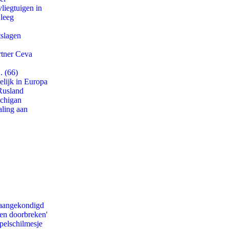
iegtuigen in
 leeg
tslagen
rtner Ceva
. (66)
lijk in Europa
Rusland
ichigan
aling aan
g aangekondigd
pen doorbreken'
pelschilmesje