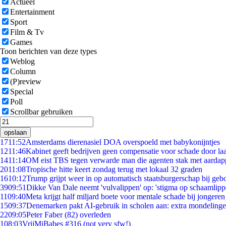
Actueel
Entertainment
Sport
Film & Tv
Games
Toon berichten van deze types
Weblog
Column
(P)review
Special
Poll
Scrollbar gebruiken
opslaan
17
11:52
Amsterdams dierenasiel DOA overspoeld met babykonijntjes
12
11:46
Kabinet geeft bedrijven geen compensatie voor schade door la
14
11:14
OM eist TBS tegen verwarde man die agenten stak met aardap
20
11:08
Tropische hitte keert zondag terug met lokaal 32 graden
16
10:12
Trump grijpt weer in op automatisch staatsburgerschap bij geb
39
09:51
Dikke Van Dale neemt 'vulvalippen' op: 'stigma op schaamlip
11
09:40
Meta krijgt half miljard boete voor mentale schade bij jongeren
15
09:37
Denemarken pakt AI-gebruik in scholen aan: extra mondeling
22
09:05
Peter Faber (82) overleden
1
08:03
VrijMiBabes #316 (not very sfw!)