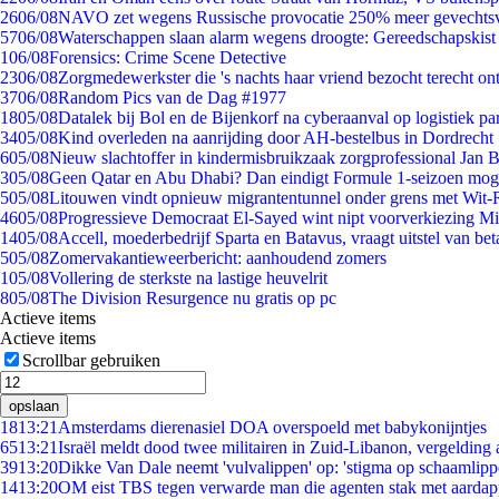
26
06/08
NAVO zet wegens Russische provocatie 250% meer gevechtsvl
57
06/08
Waterschappen slaan alarm wegens droogte: Gereedschapskist
1
06/08
Forensics: Crime Scene Detective
23
06/08
Zorgmedewerkster die 's nachts haar vriend bezocht terecht on
37
06/08
Random Pics van de Dag #1977
18
05/08
Datalek bij Bol en de Bijenkorf na cyberaanval op logistiek pa
34
05/08
Kind overleden na aanrijding door AH-bestelbus in Dordrecht
6
05/08
Nieuw slachtoffer in kindermisbruikzaak zorgprofessional Jan B
3
05/08
Geen Qatar en Abu Dhabi? Dan eindigt Formule 1-seizoen moge
5
05/08
Litouwen vindt opnieuw migrantentunnel onder grens met Wit-
46
05/08
Progressieve Democraat El-Sayed wint nipt voorverkiezing M
14
05/08
Accell, moederbedrijf Sparta en Batavus, vraagt uitstel van bet
5
05/08
Zomervakantieweerbericht: aanhoudend zomers
1
05/08
Vollering de sterkste na lastige heuvelrit
8
05/08
The Division Resurgence nu gratis op pc
Actieve items
Actieve items
Scrollbar gebruiken
opslaan
18
13:21
Amsterdams dierenasiel DOA overspoeld met babykonijntjes
65
13:21
Israël meldt dood twee militairen in Zuid-Libanon, vergeldin
39
13:20
Dikke Van Dale neemt 'vulvalippen' op: 'stigma op schaamlip
14
13:20
OM eist TBS tegen verwarde man die agenten stak met aardap