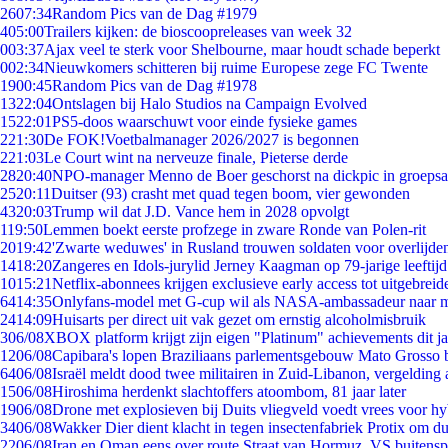
26
07:34
Random Pics van de Dag #1979
4
05:00
Trailers kijken: de bioscoopreleases van week 32
0
03:37
Ajax veel te sterk voor Shelbourne, maar houdt schade beperkt
0
02:34
Nieuwkomers schitteren bij ruime Europese zege FC Twente
19
00:45
Random Pics van de Dag #1978
13
22:04
Ontslagen bij Halo Studios na Campaign Evolved
15
22:01
PS5-doos waarschuwt voor einde fysieke games
2
21:30
De FOK!Voetbalmanager 2026/2027 is begonnen
2
21:03
Le Court wint na nerveuze finale, Pieterse derde
28
20:40
NPO-manager Menno de Boer geschorst na dickpic in groeps
25
20:11
Duitser (93) crasht met quad tegen boom, vier gewonden
43
20:03
Trump wil dat J.D. Vance hem in 2028 opvolgt
1
19:50
Lemmen boekt eerste profzege in zware Ronde van Polen-rit
20
19:42
'Zwarte weduwes' in Rusland trouwen soldaten voor overlijden
14
18:20
Zangeres en Idols-jurylid Jerney Kaagman op 79-jarige leeftij
10
15:21
Netflix-abonnees krijgen exclusieve early access tot uitgebreid
64
14:35
Onlyfans-model met G-cup wil als NASA-ambassadeur naar 
24
14:09
Huisarts per direct uit vak gezet om ernstig alcoholmisbruik
3
06/08
XBOX platform krijgt zijn eigen "Platinum" achievements dit ja
12
06/08
Capibara's lopen Braziliaans parlementsgebouw Mato Grosso 
64
06/08
Israël meldt dood twee militairen in Zuid-Libanon, vergeldin
15
06/08
Hiroshima herdenkt slachtoffers atoombom, 81 jaar later
19
06/08
Drone met explosieven bij Duits vliegveld voedt vrees voor hy
34
06/08
Wakker Dier dient klacht in tegen insectenfabriek Protix om 
22
06/08
Iran en Oman eens over route Straat van Hormuz, VS buitensp