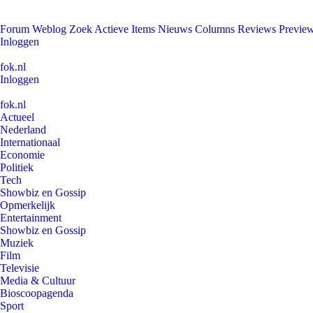
Forum
Weblog
Zoek
Actieve Items
Nieuws
Columns
Reviews
Previe
Inloggen
fok.nl
Inloggen
fok.nl
Actueel
Nederland
Internationaal
Economie
Politiek
Tech
Showbiz en Gossip
Opmerkelijk
Entertainment
Showbiz en Gossip
Muziek
Film
Televisie
Media & Cultuur
Bioscoopagenda
Sport