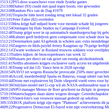
15
13:12
PS5-doos waarschuwt voor einde fysieke games
25
13:08
Duitser (93) crasht met quad tegen boom, vier gewonden
26
13:08
Random Pics van de Dag #1979
20
13:02
Tropische hitte keert zondag terug met lokaal 32 graden
22
13:01
Peter Faber (82) overleden
11
12:55
Meta krijgt half miljard boete voor mentale schade bij jongeren
13
12:54
Ontslagen bij Halo Studios na Campaign Evolved
16
12:48
Trump grijpt weer in op automatisch staatsburgerschap bij geb
12
12:48
Kabinet geeft bedrijven geen compensatie voor schade door la
15
12:21
Denemarken pakt AI-gebruik in scholen aan: extra mondeling
14
12:19
Zangeres en Idols-jurylid Jerney Kaagman op 79-jarige leeftij
20
12:14
'Zwarte weduwes' in Rusland trouwen soldaten voor overlijden
4
12:13
Trailers kijken: de bioscoopreleases van week 32
24
12:00
Huisarts per direct uit vak gezet om ernstig alcoholmisbruik
10
11:41
Netflix-abonnees krijgen exclusieve early access tot uitgebreid
43
11:36
Trump wil dat J.D. Vance hem in 2028 opvolgt
26
10:54
NAVO zet wegens Russische provocatie 250% meer gevechtsvl
14
10:46
Accell, moederbedrijf Sparta en Batavus, vraagt uitstel van bet
19
10:44
Drone met explosieven bij Duits vliegveld voedt vrees voor hy
64
10:36
Onlyfans-model met G-cup wil als NASA-ambassadeur naar 
28
10:24
NPO-manager Menno de Boer geschorst na dickpic in groeps
57
10:16
Waterschappen slaan alarm wegens droogte: Gereedschapskist
39
09:53
Vinted-foto's van vrouwen massaal gedeeld op seksfora
3
09:33
XBOX platform krijgt zijn eigen "Platinum" achievements dit ja
46
09:22
Progressieve Democraat El-Sayed wint nipt voorverkiezing M