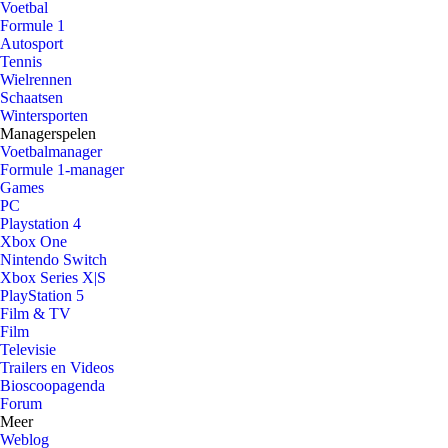
Voetbal
Formule 1
Autosport
Tennis
Wielrennen
Schaatsen
Wintersporten
Managerspelen
Voetbalmanager
Formule 1-manager
Games
PC
Playstation 4
Xbox One
Nintendo Switch
Xbox Series X|S
PlayStation 5
Film & TV
Film
Televisie
Trailers en Videos
Bioscoopagenda
Forum
Meer
Weblog