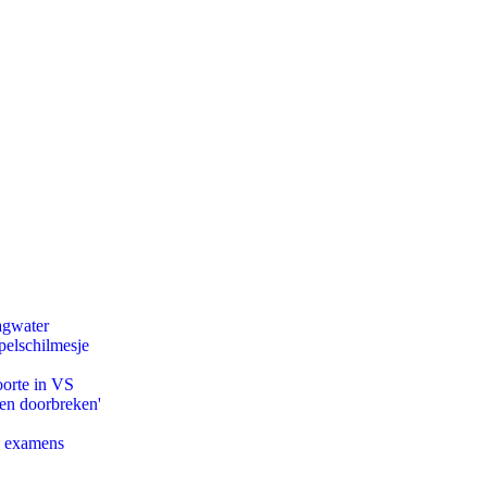
agwater
pelschilmesje
oorte in VS
pen doorbreken'
e examens