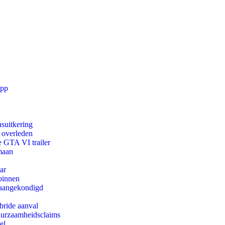
app
suitkering
d overleden
e GTA VI trailer
maan
ar
binnen
g aangekondigd
bride aanval
duurzaamheidsclaims
el