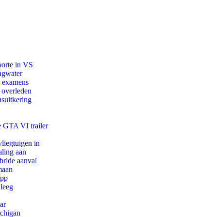
oorte in VS
agwater
e examens
d overleden
suitkering
e GTA VI trailer
iegtuigen in
aling aan
bride aanval
maan
app
 leeg
ar
ichigan