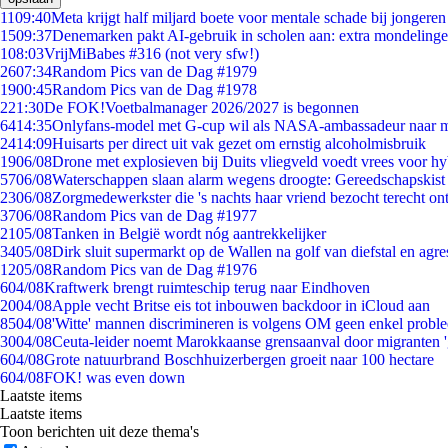
11
09:40
Meta krijgt half miljard boete voor mentale schade bij jongeren
15
09:37
Denemarken pakt AI-gebruik in scholen aan: extra mondeling
1
08:03
VrijMiBabes #316 (not very sfw!)
26
07:34
Random Pics van de Dag #1979
19
00:45
Random Pics van de Dag #1978
2
21:30
De FOK!Voetbalmanager 2026/2027 is begonnen
64
14:35
Onlyfans-model met G-cup wil als NASA-ambassadeur naar 
24
14:09
Huisarts per direct uit vak gezet om ernstig alcoholmisbruik
19
06/08
Drone met explosieven bij Duits vliegveld voedt vrees voor hy
57
06/08
Waterschappen slaan alarm wegens droogte: Gereedschapskist
23
06/08
Zorgmedewerkster die 's nachts haar vriend bezocht terecht on
37
06/08
Random Pics van de Dag #1977
21
05/08
Tanken in België wordt nóg aantrekkelijker
34
05/08
Dirk sluit supermarkt op de Wallen na golf van diefstal en agre
12
05/08
Random Pics van de Dag #1976
6
04/08
Kraftwerk brengt ruimteschip terug naar Eindhoven
20
04/08
Apple vecht Britse eis tot inbouwen backdoor in iCloud aan
85
04/08
'Witte' mannen discrimineren is volgens OM geen enkel probl
30
04/08
Ceuta-leider noemt Marokkaanse grensaanval door migranten 
6
04/08
Grote natuurbrand Boschhuizerbergen groeit naar 100 hectare
6
04/08
FOK! was even down
Laatste items
Laatste items
Toon berichten uit deze thema's