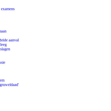
e examens
maan
bride aanval
 leeg
tslagen
ssie
eem
'gruweldaad'