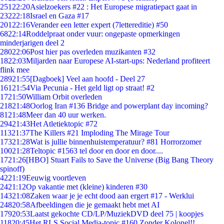
251
22:20
Asielzoekers #22 : Het Europese migratiepact gaat in
232
22:18
Israel en Gaza #17
201
22:16
Verander een letter expert (7lettereditie) #50
68
22:14
Roddelpraat onder vuur: ongepaste opmerkingen
minderjarigen deel 2
280
22:06
Post hier pas overleden muzikanten #32
18
22:03
Miljarden naar Europese AI-start-ups: Nederland profiteert
flink mee
289
21:55
[Dagboek] Veel aan hoofd - Deel 27
161
21:54
Via Pecunia - Het geld ligt op straat! #2
17
21:50
William Orbit overleden
218
21:48
Oorlog Iran #136 Bridge and powerplant day incoming?
81
21:48
Meer dan 40 uur werken.
294
21:43
Het Atletiektopic #72
113
21:37
The Killers #21 Imploding The Mirage Tour
173
21:28
Wat is jullie binnenhuistemperatuur? #81 Horrorzomer
100
21:28
Teltopic #1563 tel door en door en door....
17
21:26
[HBO] Stuart Fails to Save the Universe (Big Bang Theory
spinoff)
42
21:19
Eeuwig voortleven
24
21:12
Op vakantie met (kleine) kinderen #30
143
21:08
Zaken waar je je echt dood aan ergert #17 - Werklui
248
20:58
Afbeeldingen die je gemaakt hebt met AI
179
20:53
Laatst gekochte CD/LP/MuziekDVD deel 75 | koopjes
118
20:45
Het RLS Social Media-topic #160 Zonder Kolonel!!