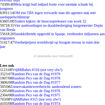
Hormuz blijft
743
09:40
Meta krijgt half miljard boete voor mentale schade bij
jongeren
639
11:14
OM eist TBS tegen verwarde man die agenten stak met
aardappelschilmesje
636
05:00
Trailers kijken: de bioscoopreleases van week 32
597
18:31
Vier aanhoudingen na doodsbedreiging burgemeester Depla
van Breda
556
18:26
Smokkelbende opgerold in Spanje, verdienden miljoenen aan
migranten
514
17:47
Voedselprijzen wereldwijd op hoogste niveau in ruim drie
jaar
▼ Advertentie door Refinery89
Lees ook
11
23:08
VrijMiBabes #316 (not very sfw!)
35
23:07
Random Pics van de Dag #1979
19
07/08
Random Pics van de Dag #1978
38
06/08
Random Pics van de Dag #1977
5
05/08
Zomervakantieweerbericht: aanhoudend zomers
12
05/08
Random Pics van de Dag #1976
23
04/08
Random Pics van de Dag #1975
7
03/08
VrijMiBabes #315 (not very sfw!)
41
03/08
Random Pics van de Dag #1974