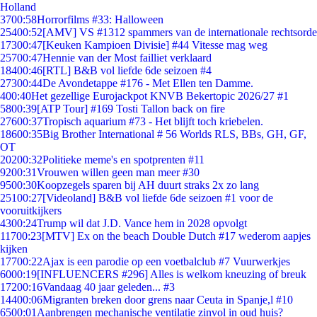
Holland
37
00:58
Horrorfilms #33: Halloween
254
00:52
[AMV] VS #1312 spammers van de internationale rechtsorde
173
00:47
[Keuken Kampioen Divisie] #44 Vitesse mag weg
257
00:47
Hennie van der Most failliet verklaard
184
00:46
[RTL] B&B vol liefde 6de seizoen #4
273
00:44
De Avondetappe #176 - Met Ellen ten Damme.
4
00:40
Het gezellige Eurojackpot KNVB Bekertopic 2026/27 #1
58
00:39
[ATP Tour] #169 Tosti Tallon back on fire
276
00:37
Tropisch aquarium #73 - Het blijft toch kriebelen.
186
00:35
Big Brother International # 56 Worlds RLS, BBs, GH, GF,
OT
202
00:32
Politieke meme's en spotprenten #11
92
00:31
Vrouwen willen geen man meer #30
95
00:30
Koopzegels sparen bij AH duurt straks 2x zo lang
251
00:27
[Videoland] B&B vol liefde 6de seizoen #1 voor de
vooruitkijkers
43
00:24
Trump wil dat J.D. Vance hem in 2028 opvolgt
117
00:23
[MTV] Ex on the beach Double Dutch #17 wederom aapjes
kijken
177
00:22
Ajax is een parodie op een voetbalclub #7 Vuurwerkjes
60
00:19
[INFLUENCERS #296] Alles is welkom kneuzing of breuk
172
00:16
Vandaag 40 jaar geleden... #3
144
00:06
Migranten breken door grens naar Ceuta in Spanje,l #10
65
00:01
Aanbrengen mechanische ventilatie zinvol in oud huis?