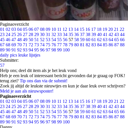
Paginaoverzicht
01
02
03
04
05
06
07
08
09
10
11
12
13
14
15
16
17
18
19
20
21
22
23
24
25
26
27
28
29
30
31
32
33
34
35
36
37
38
39
40
41
42
43
44
45
46
47
48
49
50
51
52
53
54
55
56
57
58
59
60
61
62
63
64
65
66
67
68
69
70
71
72
73
74
75
76
77
78
79
80
81
82
83
84
85
86
87
88
89
90
91
92
93
94
95
96
97
98
99
100
daily pics
leuke lijstjes
Submitter:
57
Help ons; deel dit item als je het leuk vond
Heb je een leuk of interessant bericht gevonden dat je graag op FOK!
terug ziet?
Tip ons dan via de submit!
Zoek jij altijd de leukste nieuwtjes en kun je daar leuk over schrijven?
Meld je aan als nieuwsposter!
Paginaoverzicht
01
02
03
04
05
06
07
08
09
10
11
12
13
14
15
16
17
18
19
20
21
22
23
24
25
26
27
28
29
30
31
32
33
34
35
36
37
38
39
40
41
42
43
44
45
46
47
48
49
50
51
52
53
54
55
56
57
58
59
60
61
62
63
64
65
66
67
68
69
70
71
72
73
74
75
76
77
78
79
80
81
82
83
84
85
86
87
88
89
90
91
92
93
94
95
96
97
98
99
100
Danny