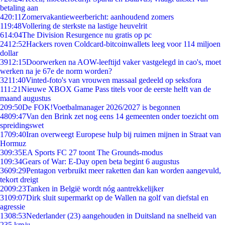
betaling aan
4
20:11
Zomervakantieweerbericht: aanhoudend zomers
1
19:48
Vollering de sterkste na lastige heuvelrit
6
14:04
The Division Resurgence nu gratis op pc
24
12:52
Hackers roven Coldcard-bitcoinwallets leeg voor 114 miljoen
dollar
39
12:15
Doorwerken na AOW-leeftijd vaker vastgelegd in cao's, moet
werken na je 67e de norm worden?
32
11:40
Vinted-foto's van vrouwen massaal gedeeld op seksfora
1
11:21
Nieuwe XBOX Game Pass titels voor de eerste helft van de
maand augustus
2
09:50
De FOK!Voetbalmanager 2026/2027 is begonnen
48
09:47
Van den Brink zet nog eens 14 gemeenten onder toezicht om
spreidingswet
17
09:40
Iran overweegt Europese hulp bij ruimen mijnen in Straat van
Hormuz
3
09:35
EA Sports FC 27 toont The Grounds-modus
1
09:34
Gears of War: E-Day open beta begint 6 augustus
36
09:29
Pentagon verbruikt meer raketten dan kan worden aangevuld,
tekort dreigt
20
09:23
Tanken in België wordt nóg aantrekkelijker
31
09:07
Dirk sluit supermarkt op de Wallen na golf van diefstal en
agressie
13
08:53
Nederlander (23) aangehouden in Duitsland na snelheid van
235 km/u