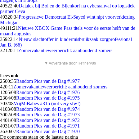
mogelijk in Europa
495
22:40
Datalek bij Bol en de Bijenkorf na cyberaanval op logistiek
partner Ceva
493
20:34
Progressieve Democraat El-Sayed wint nipt voorverkiezing
Michigan
491
11:21
Nieuwe XBOX Game Pass titels voor de eerste helft van de
maand augustus
359
22:14
Nieuw slachtoffer in kindermisbruikzaak zorgprofessional
Jan B. (66)
321
20:11
Zomervakantieweerbericht: aanhoudend zomers
▼ Advertentie door Refinery89
Lees ook
25
00:35
Random Pics van de Dag #1977
4
20:11
Zomervakantieweerbericht: aanhoudend zomers
12
05/08
Random Pics van de Dag #1976
23
04/08
Random Pics van de Dag #1975
7
03/08
VrijMiBabes #315 (not very sfw!)
41
03/08
Random Pics van de Dag #1974
30
02/08
Random Pics van de Dag #1973
44
01/08
Random Pics van de Dag #1972
49
31/07
Random Pics van de Dag #1971
36
30/07
Random Pics van de Dag #1970
De comments staan op de laatste pagina