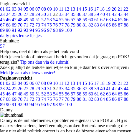
Paginaoverzicht
01
02
03
04
05
06
07
08
09
10
11
12
13
14
15
16
17
18
19
20
21
22
23
24
25
26
27
28
29
30
31
32
33
34
35
36
37
38
39
40
41
42
43
44
45
46
47
48
49
50
51
52
53
54
55
56
57
58
59
60
61
62
63
64
65
66
67
68
69
70
71
72
73
74
75
76
77
78
79
80
81
82
83
84
85
86
87
88
89
90
91
92
93
94
95
96
97
98
99
100
daily pics
leuke lijstjes
Submitter:
57
Help ons; deel dit item als je het leuk vond
Heb je een leuk of interessant bericht gevonden dat je graag op FOK!
terug ziet?
Tip ons dan via de submit!
Zoek jij altijd de leukste nieuwtjes en kun je daar leuk over schrijven?
Meld je aan als nieuwsposter!
Paginaoverzicht
01
02
03
04
05
06
07
08
09
10
11
12
13
14
15
16
17
18
19
20
21
22
23
24
25
26
27
28
29
30
31
32
33
34
35
36
37
38
39
40
41
42
43
44
45
46
47
48
49
50
51
52
53
54
55
56
57
58
59
60
61
62
63
64
65
66
67
68
69
70
71
72
73
74
75
76
77
78
79
80
81
82
83
84
85
86
87
88
89
90
91
92
93
94
95
96
97
98
99
100
Danny
Danny is de initiatiefnemer, oprichter en eigenaar van FOK.nl. Hij is
maar zelden serieus, heeft een uitgesproken Rotterdamse mening die
lang niet altijd politiek correct is en bezit de bizarre eigenschap mensen