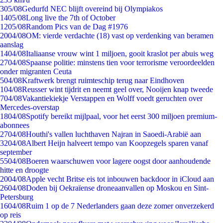
3
05/08
Gedurfd NEC blijft overeind bij Olympiakos
14
05/08
Long live the 7th of October
12
05/08
Random Pics van de Dag #1976
20
04/08
OM: vierde verdachte (18) vast op verdenking van beramen
aanslag
14
04/08
Italiaanse vrouw wint 1 miljoen, gooit kraslot per abuis weg
27
04/08
Spaanse politie: minstens tien voor terrorisme veroordeelden
onder migranten Ceuta
5
04/08
Kraftwerk brengt ruimteschip terug naar Eindhoven
1
04/08
Reusser wint tijdrit en neemt geel over, Nooijen knap tweede
7
04/08
Vakantiekiekje Verstappen en Wolff voedt geruchten over
Mercedes-overstap
18
04/08
Spotify bereikt mijlpaal, voor het eerst 300 miljoen premium-
abonnees
27
04/08
Houthi's vallen luchthaven Najran in Saoedi-Arabië aan
32
04/08
Albert Heijn halveert tempo van Koopzegels sparen vanaf
september
55
04/08
Boeren waarschuwen voor lagere oogst door aanhoudende
hitte en droogte
20
04/08
Apple vecht Britse eis tot inbouwen backdoor in iCloud aan
26
04/08
Doden bij Oekraïense droneaanvallen op Moskou en Sint-
Petersburg
16
04/08
Ruim 1 op de 7 Nederlanders gaan deze zomer onverzekerd
op reis