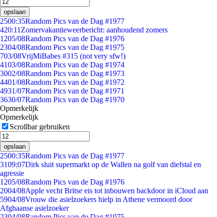
opslaan
25
00:35
Random Pics van de Dag #1977
4
20:11
Zomervakantieweerbericht: aanhoudend zomers
12
05/08
Random Pics van de Dag #1976
23
04/08
Random Pics van de Dag #1975
7
03/08
VrijMiBabes #315 (not very sfw!)
41
03/08
Random Pics van de Dag #1974
30
02/08
Random Pics van de Dag #1973
44
01/08
Random Pics van de Dag #1972
49
31/07
Random Pics van de Dag #1971
36
30/07
Random Pics van de Dag #1970
Opmerkelijk
Opmerkelijk
Scrollbar gebruiken
opslaan
25
00:35
Random Pics van de Dag #1977
31
09:07
Dirk sluit supermarkt op de Wallen na golf van diefstal en
agressie
12
05/08
Random Pics van de Dag #1976
20
04/08
Apple vecht Britse eis tot inbouwen backdoor in iCloud aan
59
04/08
Vrouw die asielzoekers hielp in Athene vermoord door
Afghaanse asielzoeker
23
04/08
Random Pics van de Dag #1975