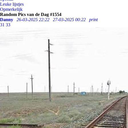
Leuke lijstjes
Opmerkelijk
Random Pics van de Dag #1554
Danny
26-03-2025 22:22
27-03-2025 00:22
print
31
33