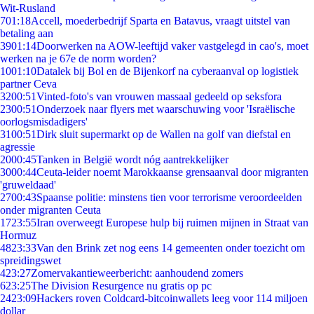
Wit-Rusland
7
01:18
Accell, moederbedrijf Sparta en Batavus, vraagt uitstel van
betaling aan
39
01:14
Doorwerken na AOW-leeftijd vaker vastgelegd in cao's, moet
werken na je 67e de norm worden?
10
01:10
Datalek bij Bol en de Bijenkorf na cyberaanval op logistiek
partner Ceva
32
00:51
Vinted-foto's van vrouwen massaal gedeeld op seksfora
23
00:51
Onderzoek naar flyers met waarschuwing voor 'Israëlische
oorlogsmisdadigers'
31
00:51
Dirk sluit supermarkt op de Wallen na golf van diefstal en
agressie
20
00:45
Tanken in België wordt nóg aantrekkelijker
30
00:44
Ceuta-leider noemt Marokkaanse grensaanval door migranten
'gruweldaad'
27
00:43
Spaanse politie: minstens tien voor terrorisme veroordeelden
onder migranten Ceuta
17
23:55
Iran overweegt Europese hulp bij ruimen mijnen in Straat van
Hormuz
48
23:33
Van den Brink zet nog eens 14 gemeenten onder toezicht om
spreidingswet
4
23:27
Zomervakantieweerbericht: aanhoudend zomers
6
23:25
The Division Resurgence nu gratis op pc
24
23:09
Hackers roven Coldcard-bitcoinwallets leeg voor 114 miljoen
dollar