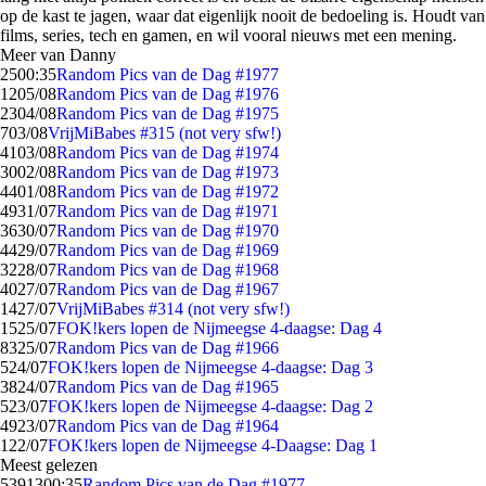
op de kast te jagen, waar dat eigenlijk nooit de bedoeling is. Houdt van
films, series, tech en gamen, en wil vooral nieuws met een mening.
Meer van Danny
25
00:35
Random Pics van de Dag #1977
12
05/08
Random Pics van de Dag #1976
23
04/08
Random Pics van de Dag #1975
7
03/08
VrijMiBabes #315 (not very sfw!)
41
03/08
Random Pics van de Dag #1974
30
02/08
Random Pics van de Dag #1973
44
01/08
Random Pics van de Dag #1972
49
31/07
Random Pics van de Dag #1971
36
30/07
Random Pics van de Dag #1970
44
29/07
Random Pics van de Dag #1969
32
28/07
Random Pics van de Dag #1968
40
27/07
Random Pics van de Dag #1967
14
27/07
VrijMiBabes #314 (not very sfw!)
15
25/07
FOK!kers lopen de Nijmeegse 4-daagse: Dag 4
83
25/07
Random Pics van de Dag #1966
5
24/07
FOK!kers lopen de Nijmeegse 4-daagse: Dag 3
38
24/07
Random Pics van de Dag #1965
5
23/07
FOK!kers lopen de Nijmeegse 4-daagse: Dag 2
49
23/07
Random Pics van de Dag #1964
1
22/07
FOK!kers lopen de Nijmeegse 4-Daagse: Dag 1
Meest gelezen
53913
00:35
Random Pics van de Dag #1977