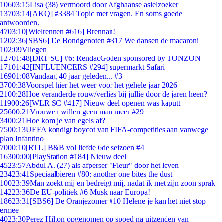
106
03:15
Lisa (38) vermoord door Afghaanse asielzoeker
137
03:14
[AKQ] #3384 Topic met vragen. En soms goede
antwoorden.
47
03:10
[Wielrennen #616] Brennan!
12
02:36
[SBS6] De Bondgenoten #317 We dansen de macaroni
1
02:09
Vliegen
127
01:48
[DRT SC] #6: RendacGoden sponsored by TONZON
171
01:42
[INFLUENCERS #294] supermarkt Safari
169
01:08
Vandaag 40 jaar geleden... #3
37
00:38
Voorspel hier het weer voor het gehele jaar 2026
21
00:28
Hoe veranderde rouw/verlies bij jullie door de jaren heen?
119
00:26
[WLR SC #417] Nieuw deel openen was kaputt
256
00:21
Vrouwen willen geen man meer #29
34
00:21
Hoe kom je van egels af?
75
00:13
UEFA kondigt boycot van FIFA-competities aan vanwege
plan Infantino
70
00:10
[RTL] B&B vol liefde 6de seizoen #4
163
00:00
[PlayStation #184] Nieuw deel
45
23:57
Abdul A. (27) als afperser "Fleur" door het leven
234
23:41
Speciaalbieren #80: another one bites the dust
100
23:39
Man zoekt mij en bedreigt mij, nadat ik met zijn zoon sprak
142
23:36
De EU-politiek #6 Musk naar Europa!
186
23:31
[SBS6] De Oranjezomer #10 Helene je kan het niet stop
ermee
40
23:30
Perez Hilton opgenomen op spoed na uitzenden van