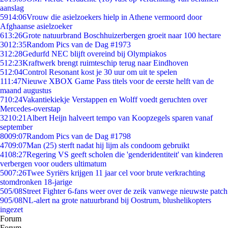
aanslag
59
14:06
Vrouw die asielzoekers hielp in Athene vermoord door
Afghaanse asielzoeker
6
13:26
Grote natuurbrand Boschhuizerbergen groeit naar 100 hectare
30
12:35
Random Pics van de Dag #1973
3
12:28
Gedurfd NEC blijft overeind bij Olympiakos
5
12:23
Kraftwerk brengt ruimteschip terug naar Eindhoven
5
12:04
Control Resonant kost je 30 uur om uit te spelen
1
11:47
Nieuwe XBOX Game Pass titels voor de eerste helft van de
maand augustus
7
10:24
Vakantiekiekje Verstappen en Wolff voedt geruchten over
Mercedes-overstap
32
10:21
Albert Heijn halveert tempo van Koopzegels sparen vanaf
september
80
09:07
Random Pics van de Dag #1798
47
09:07
Man (25) sterft nadat hij lijm als condoom gebruikt
41
08:27
Regering VS geeft scholen die 'genderidentiteit' van kinderen
verbergen voor ouders ultimatum
50
07:26
Twee Syriërs krijgen 11 jaar cel voor brute verkrachting
stomdronken 18-jarige
5
05/08
Street Fighter 6-fans weer over de zeik vanwege nieuwste patch
9
05/08
NL-alert na grote natuurbrand bij Oostrum, blushelikopters
ingezet
Forum
Forum