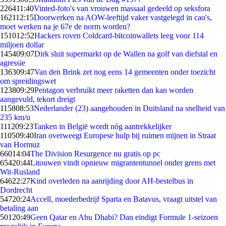
2264
11:40
Vinted-foto's van vrouwen massaal gedeeld op seksfora
1621
12:15
Doorwerken na AOW-leeftijd vaker vastgelegd in cao's,
moet werken na je 67e de norm worden?
1510
12:52
Hackers roven Coldcard-bitcoinwallets leeg voor 114
miljoen dollar
1454
09:07
Dirk sluit supermarkt op de Wallen na golf van diefstal en
agressie
1363
09:47
Van den Brink zet nog eens 14 gemeenten onder toezicht
om spreidingswet
1238
09:29
Pentagon verbruikt meer raketten dan kan worden
aangevuld, tekort dreigt
1158
08:53
Nederlander (23) aangehouden in Duitsland na snelheid van
235 km/u
1112
09:23
Tanken in België wordt nóg aantrekkelijker
1105
09:40
Iran overweegt Europese hulp bij ruimen mijnen in Straat
van Hormuz
660
14:04
The Division Resurgence nu gratis op pc
654
20:44
Litouwen vindt opnieuw migrantentunnel onder grens met
Wit-Rusland
646
22:27
Kind overleden na aanrijding door AH-bestelbus in
Dordrecht
547
20:24
Accell, moederbedrijf Sparta en Batavus, vraagt uitstel van
betaling aan
501
20:49
Geen Qatar en Abu Dhabi? Dan eindigt Formule 1-seizoen