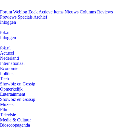
Forum
Weblog
Zoek
Actieve Items
Nieuws
Columns
Reviews
Previews
Specials
Archief
Inloggen
fok.nl
Inloggen
fok.nl
Actueel
Nederland
Internationaal
Economie
Politiek
Tech
Showbiz en Gossip
Opmerkelijk
Entertainment
Showbiz en Gossip
Muziek
Film
Televisie
Media & Cultuur
Bioscoopagenda