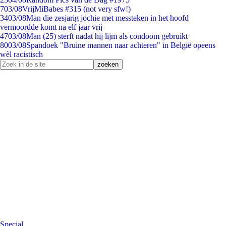
7
03/08
VrijMiBabes #315 (not very sfw!)
34
03/08
Man die zesjarig jochie met messteken in het hoofd
vermoordde komt na elf jaar vrij
47
03/08
Man (25) sterft nadat hij lijm als condoom gebruikt
80
03/08
Spandoek "Bruine mannen naar achteren" in België opeens
wèl racistisch
Special