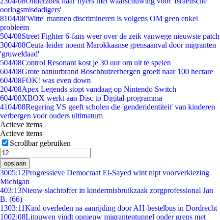
23
04/08
Onderzoek naar flyers met waarschuwing voor 'Israëlische
oorlogsmisdadigers'
81
04/08
'Witte' mannen discrimineren is volgens OM geen enkel
probleem
5
04/08
Street Fighter 6-fans weer over de zeik vanwege nieuwste patch
30
04/08
Ceuta-leider noemt Marokkaanse grensaanval door migranten
'gruweldaad'
5
04/08
Control Resonant kost je 30 uur om uit te spelen
6
04/08
Grote natuurbrand Boschhuizerbergen groeit naar 100 hectare
6
04/08
FOK! was even down
2
04/08
Apex Legends stopt vandaag op Nintendo Switch
6
04/08
XBOX werkt aan Disc to Digital-programma
41
04/08
Regering VS geeft scholen die 'genderidentiteit' van kinderen
verbergen voor ouders ultimatum
Actieve items
Actieve items
Scrollbar gebruiken
opslaan
30
05:12
Progressieve Democraat El-Sayed wint nipt voorverkiezing
Michigan
4
03:13
Nieuw slachtoffer in kindermisbruikzaak zorgprofessional Jan
B. (66)
13
03:11
Kind overleden na aanrijding door AH-bestelbus in Dordrecht
10
02:08
Litouwen vindt opnieuw migrantentunnel onder grens met