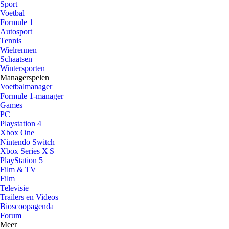
Sport
Voetbal
Formule 1
Autosport
Tennis
Wielrennen
Schaatsen
Wintersporten
Managerspelen
Voetbalmanager
Formule 1-manager
Games
PC
Playstation 4
Xbox One
Nintendo Switch
Xbox Series X|S
PlayStation 5
Film & TV
Film
Televisie
Trailers en Videos
Bioscoopagenda
Forum
Meer