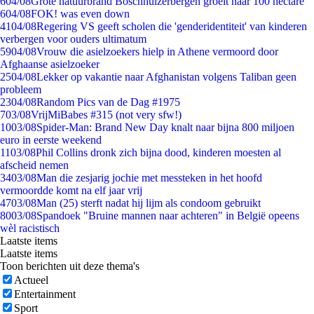
6
04/08
Grote natuurbrand Boschhuizerbergen groeit naar 100 hectare
6
04/08
FOK! was even down
41
04/08
Regering VS geeft scholen die 'genderidentiteit' van kinderen
verbergen voor ouders ultimatum
59
04/08
Vrouw die asielzoekers hielp in Athene vermoord door
Afghaanse asielzoeker
25
04/08
Lekker op vakantie naar Afghanistan volgens Taliban geen
probleem
23
04/08
Random Pics van de Dag #1975
7
03/08
VrijMiBabes #315 (not very sfw!)
10
03/08
Spider-Man: Brand New Day knalt naar bijna 800 miljoen
euro in eerste weekend
11
03/08
Phil Collins dronk zich bijna dood, kinderen moesten al
afscheid nemen
34
03/08
Man die zesjarig jochie met messteken in het hoofd
vermoordde komt na elf jaar vrij
47
03/08
Man (25) sterft nadat hij lijm als condoom gebruikt
80
03/08
Spandoek "Bruine mannen naar achteren" in België opeens
wèl racistisch
Laatste items
Laatste items
Toon berichten uit deze thema's
Actueel
Entertainment
Sport