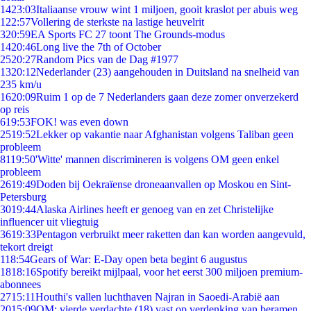
14
23:03
Italiaanse vrouw wint 1 miljoen, gooit kraslot per abuis weg
1
22:57
Vollering de sterkste na lastige heuvelrit
3
20:59
EA Sports FC 27 toont The Grounds-modus
14
20:46
Long live the 7th of October
25
20:27
Random Pics van de Dag #1977
13
20:12
Nederlander (23) aangehouden in Duitsland na snelheid van
235 km/u
16
20:09
Ruim 1 op de 7 Nederlanders gaan deze zomer onverzekerd
op reis
6
19:53
FOK! was even down
25
19:52
Lekker op vakantie naar Afghanistan volgens Taliban geen
probleem
81
19:50
'Witte' mannen discrimineren is volgens OM geen enkel
probleem
26
19:49
Doden bij Oekraïense droneaanvallen op Moskou en Sint-
Petersburg
30
19:44
Alaska Airlines heeft er genoeg van en zet Christelijke
influencer uit vliegtuig
36
19:33
Pentagon verbruikt meer raketten dan kan worden aangevuld,
tekort dreigt
1
18:54
Gears of War: E-Day open beta begint 6 augustus
18
18:16
Spotify bereikt mijlpaal, voor het eerst 300 miljoen premium-
abonnees
27
15:11
Houthi's vallen luchthaven Najran in Saoedi-Arabië aan
20
15:09
OM: vierde verdachte (18) vast op verdenking van beramen