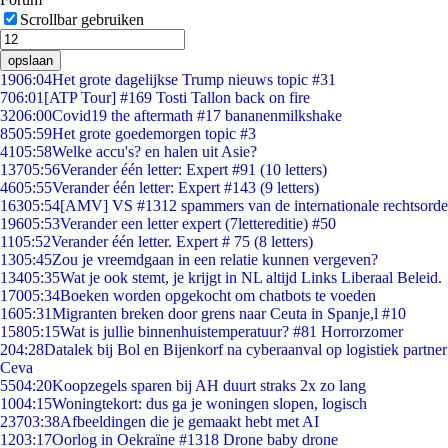
Scrollbar gebruiken
opslaan
19
06:04
Het grote dagelijkse Trump nieuws topic #31
7
06:01
[ATP Tour] #169 Tosti Tallon back on fire
32
06:00
Covid19 the aftermath #17 bananenmilkshake
85
05:59
Het grote goedemorgen topic #3
41
05:58
Welke accu's? en halen uit Asie?
137
05:56
Verander één letter: Expert #91 (10 letters)
46
05:55
Verander één letter: Expert #143 (9 letters)
163
05:54
[AMV] VS #1312 spammers van de internationale rechtsorde
196
05:53
Verander een letter expert (7lettereditie) #50
11
05:52
Verander één letter. Expert # 75 (8 letters)
13
05:45
Zou je vreemdgaan in een relatie kunnen vergeven?
134
05:35
Wat je ook stemt, je krijgt in NL altijd Links Liberaal Beleid.
170
05:34
Boeken worden opgekocht om chatbots te voeden
16
05:31
Migranten breken door grens naar Ceuta in Spanje,l #10
158
05:15
Wat is jullie binnenhuistemperatuur? #81 Horrorzomer
2
04:28
Datalek bij Bol en Bijenkorf na cyberaanval op logistiek partner
Ceva
55
04:20
Koopzegels sparen bij AH duurt straks 2x zo lang
10
04:15
Woningtekort: dus ga je woningen slopen, logisch
237
03:38
Afbeeldingen die je gemaakt hebt met AI
12
03:17
Oorlog in Oekraïne #1318 Drone baby drone