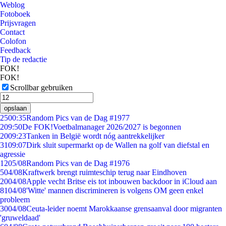
Weblog
Fotoboek
Prijsvragen
Contact
Colofon
Feedback
Tip de redactie
FOK!
FOK!
Scrollbar gebruiken
opslaan
25
00:35
Random Pics van de Dag #1977
2
09:50
De FOK!Voetbalmanager 2026/2027 is begonnen
20
09:23
Tanken in België wordt nóg aantrekkelijker
31
09:07
Dirk sluit supermarkt op de Wallen na golf van diefstal en
agressie
12
05/08
Random Pics van de Dag #1976
5
04/08
Kraftwerk brengt ruimteschip terug naar Eindhoven
20
04/08
Apple vecht Britse eis tot inbouwen backdoor in iCloud aan
81
04/08
'Witte' mannen discrimineren is volgens OM geen enkel
probleem
30
04/08
Ceuta-leider noemt Marokkaanse grensaanval door migranten
'gruweldaad'