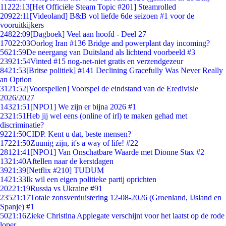
112
22:13
[Het Officiële Steam Topic #201] Steamrolled
209
22:11
[Videoland] B&B vol liefde 6de seizoen #1 voor de
vooruitkijkers
248
22:09
[Dagboek] Veel aan hoofd - Deel 27
170
22:03
Oorlog Iran #136 Bridge and powerplant day incoming?
56
21:59
De neergang van Duitsland als lichtend voorbeeld #3
239
21:54
Vinted #15 nog-net-niet gratis en verzendgezeur
84
21:53
[Britse politiek] #141 Declining Gracefully Was Never Really
an Option
31
21:52
[Voorspellen] Voorspel de eindstand van de Eredivisie
2026/2027
143
21:51
[NPO1] We zijn er bijna 2026 #1
23
21:51
Heb jij wel eens (online of irl) te maken gehad met
discriminatie?
92
21:50
CIDP. Kent u dat, beste mensen?
172
21:50
Zuunig zijn, it's a way of life! #22
281
21:41
[NPO1] Van Onschatbare Waarde met Dionne Stax #2
13
21:40
Aftellen naar de kerstdagen
39
21:39
[Netflix #210] TUDUM
14
21:33
Ik wil een eigen politieke partij oprichten
202
21:19
Russia vs Ukraine #91
235
21:17
Totale zonsverduistering 12-08-2026 (Groenland, IJsland en
Spanje) #1
50
21:16
Zieke Christina Applegate verschijnt voor het laatst op de rode
loper