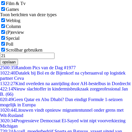
Film & Tv
Games
Toon berichten van deze types
Weblog
Column
(P)review
Special
Poll
Scrollbar gebruiken
opslaan
25
00:35
Random Pics van de Dag #1977
10
22:40
Datalek bij Bol en de Bijenkorf na cyberaanval op logistiek
partner Ceva
13
22:27
Kind overleden na aanrijding door AH-bestelbus in Dordrecht
4
22:14
Nieuw slachtoffer in kindermisbruikzaak zorgprofessional Jan
B. (66)
0
20:49
Geen Qatar en Abu Dhabi? Dan eindigt Formule 1-seizoen
mogelijk in Europa
10
20:44
Litouwen vindt opnieuw migrantentunnel onder grens met
Wit-Rusland
30
20:34
Progressieve Democraat El-Sayed wint nipt voorverkiezing
Michigan
7
20:24
Accell, moederbedrijf Sparta en Batavus, vraagt uitstel van