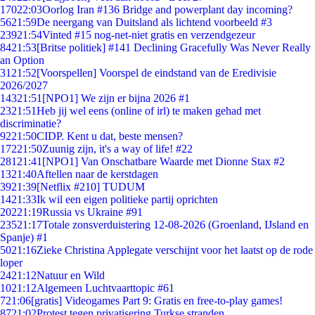
170
22:03
Oorlog Iran #136 Bridge and powerplant day incoming?
56
21:59
De neergang van Duitsland als lichtend voorbeeld #3
239
21:54
Vinted #15 nog-net-niet gratis en verzendgezeur
84
21:53
[Britse politiek] #141 Declining Gracefully Was Never Really
an Option
31
21:52
[Voorspellen] Voorspel de eindstand van de Eredivisie
2026/2027
143
21:51
[NPO1] We zijn er bijna 2026 #1
23
21:51
Heb jij wel eens (online of irl) te maken gehad met
discriminatie?
92
21:50
CIDP. Kent u dat, beste mensen?
172
21:50
Zuunig zijn, it's a way of life! #22
281
21:41
[NPO1] Van Onschatbare Waarde met Dionne Stax #2
13
21:40
Aftellen naar de kerstdagen
39
21:39
[Netflix #210] TUDUM
14
21:33
Ik wil een eigen politieke partij oprichten
202
21:19
Russia vs Ukraine #91
235
21:17
Totale zonsverduistering 12-08-2026 (Groenland, IJsland en
Spanje) #1
50
21:16
Zieke Christina Applegate verschijnt voor het laatst op de rode
loper
24
21:12
Natuur en Wild
10
21:12
Algemeen Luchtvaarttopic #61
7
21:06
[gratis] Videogames Part 9: Gratis en free-to-play games!
87
21:02
Protest tegen privatisering Turkse stranden