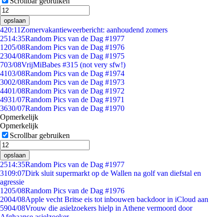
Scrollbar gebruiken
opslaan
4
20:11
Zomervakantieweerbericht: aanhoudend zomers
25
14:35
Random Pics van de Dag #1977
12
05/08
Random Pics van de Dag #1976
23
04/08
Random Pics van de Dag #1975
7
03/08
VrijMiBabes #315 (not very sfw!)
41
03/08
Random Pics van de Dag #1974
30
02/08
Random Pics van de Dag #1973
44
01/08
Random Pics van de Dag #1972
49
31/07
Random Pics van de Dag #1971
36
30/07
Random Pics van de Dag #1970
Opmerkelijk
Opmerkelijk
Scrollbar gebruiken
opslaan
25
14:35
Random Pics van de Dag #1977
31
09:07
Dirk sluit supermarkt op de Wallen na golf van diefstal en
agressie
12
05/08
Random Pics van de Dag #1976
20
04/08
Apple vecht Britse eis tot inbouwen backdoor in iCloud aan
59
04/08
Vrouw die asielzoekers hielp in Athene vermoord door
Afghaanse asielzoeker