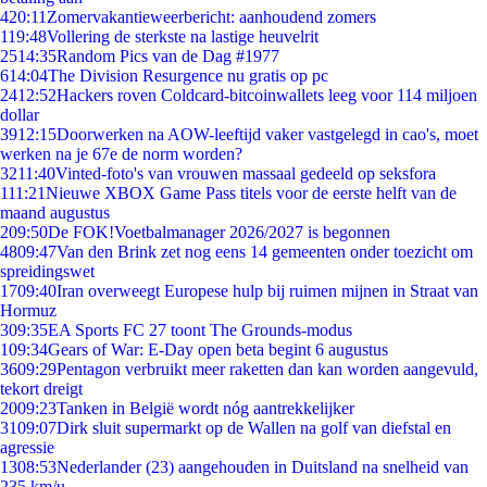
4
20:11
Zomervakantieweerbericht: aanhoudend zomers
1
19:48
Vollering de sterkste na lastige heuvelrit
25
14:35
Random Pics van de Dag #1977
6
14:04
The Division Resurgence nu gratis op pc
24
12:52
Hackers roven Coldcard-bitcoinwallets leeg voor 114 miljoen
dollar
39
12:15
Doorwerken na AOW-leeftijd vaker vastgelegd in cao's, moet
werken na je 67e de norm worden?
32
11:40
Vinted-foto's van vrouwen massaal gedeeld op seksfora
1
11:21
Nieuwe XBOX Game Pass titels voor de eerste helft van de
maand augustus
2
09:50
De FOK!Voetbalmanager 2026/2027 is begonnen
48
09:47
Van den Brink zet nog eens 14 gemeenten onder toezicht om
spreidingswet
17
09:40
Iran overweegt Europese hulp bij ruimen mijnen in Straat van
Hormuz
3
09:35
EA Sports FC 27 toont The Grounds-modus
1
09:34
Gears of War: E-Day open beta begint 6 augustus
36
09:29
Pentagon verbruikt meer raketten dan kan worden aangevuld,
tekort dreigt
20
09:23
Tanken in België wordt nóg aantrekkelijker
31
09:07
Dirk sluit supermarkt op de Wallen na golf van diefstal en
agressie
13
08:53
Nederlander (23) aangehouden in Duitsland na snelheid van
235 km/u