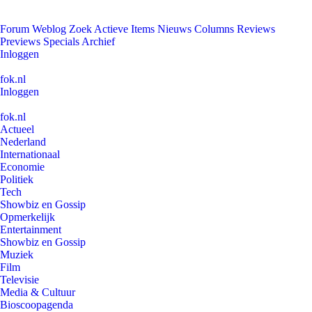
Forum
Weblog
Zoek
Actieve Items
Nieuws
Columns
Reviews
Previews
Specials
Archief
Inloggen
fok.nl
Inloggen
fok.nl
Actueel
Nederland
Internationaal
Economie
Politiek
Tech
Showbiz en Gossip
Opmerkelijk
Entertainment
Showbiz en Gossip
Muziek
Film
Televisie
Media & Cultuur
Bioscoopagenda