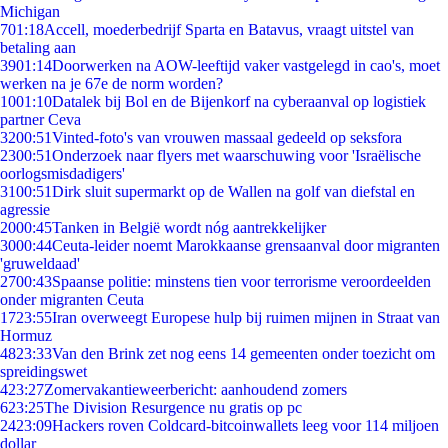
Michigan
7
01:18
Accell, moederbedrijf Sparta en Batavus, vraagt uitstel van
betaling aan
39
01:14
Doorwerken na AOW-leeftijd vaker vastgelegd in cao's, moet
werken na je 67e de norm worden?
10
01:10
Datalek bij Bol en de Bijenkorf na cyberaanval op logistiek
partner Ceva
32
00:51
Vinted-foto's van vrouwen massaal gedeeld op seksfora
23
00:51
Onderzoek naar flyers met waarschuwing voor 'Israëlische
oorlogsmisdadigers'
31
00:51
Dirk sluit supermarkt op de Wallen na golf van diefstal en
agressie
20
00:45
Tanken in België wordt nóg aantrekkelijker
30
00:44
Ceuta-leider noemt Marokkaanse grensaanval door migranten
'gruweldaad'
27
00:43
Spaanse politie: minstens tien voor terrorisme veroordeelden
onder migranten Ceuta
17
23:55
Iran overweegt Europese hulp bij ruimen mijnen in Straat van
Hormuz
48
23:33
Van den Brink zet nog eens 14 gemeenten onder toezicht om
spreidingswet
4
23:27
Zomervakantieweerbericht: aanhoudend zomers
6
23:25
The Division Resurgence nu gratis op pc
24
23:09
Hackers roven Coldcard-bitcoinwallets leeg voor 114 miljoen
dollar