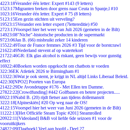
42
23:18
Verander één letter: Expert #143 (9 letters)
15
23:17
Migranten breken door grens naar Ceuta in Spanje,l #10
10
23:16
Verander één letter. Expert # 75 (8 letters)
51
23:15
Een gezin stichten uit verveling?
195
23:15
Verander een letter expert (7lettereditie) #50
27
23:13
Voorspel hier het weer van Juli 2026 (gemeten in de Bilt)
149
23:08
"Niche"-historische producten in de supermarkt
97
23:06
Jan B. (66) misbruikt zeker 14 kinderen
155
22:49
Tour de France femmes 2026 #3 Tijd voor de borstcrawl
216
22:49
Nederland stevent af op watertekort
217
22:46
GR: Elk glas alcohol is riskant, geen bewijs voor gunstig
effect
169
22:40
Boeken worden opgekocht om chatbots te voeden
3
22:36
EK Atletiek 2026 te Birmingham #1
133
22:36
Wat je ook stemt, je krijgt in NL altijd Links Liberaal Beleid.
4
22:30
[NPO2] Poorten van Europa
214
22:29
De Avondetappe #176 - Met Ellen ten Damme.
278
22:22
[Crowdfunding] #442 Golfbanen en betere projecten.....
69
22:19
Nabil B. (20) rijdt fietser aan tijdens dollemansrit
32
22:18
[Alpineskiën] #20 Op weg naar de OS!
41
22:15
Voorspel hier het weer van Juni 2026 (gemeten in de Bilt)
112
22:13
[Het Officiële Steam Topic #201] Steamrolled
209
22:11
[Videoland] B&B vol liefde 6de seizoen #1 voor de
vooruitkijkers
248
22:09
[Dagboek] Veel aan hoofd - Deel 27