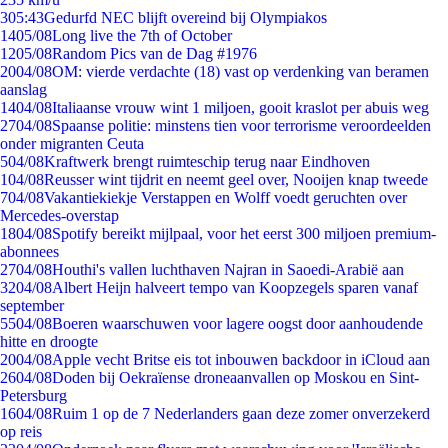
3
05:43
Gedurfd NEC blijft overeind bij Olympiakos
14
05/08
Long live the 7th of October
12
05/08
Random Pics van de Dag #1976
20
04/08
OM: vierde verdachte (18) vast op verdenking van beramen
aanslag
14
04/08
Italiaanse vrouw wint 1 miljoen, gooit kraslot per abuis weg
27
04/08
Spaanse politie: minstens tien voor terrorisme veroordeelden
onder migranten Ceuta
5
04/08
Kraftwerk brengt ruimteschip terug naar Eindhoven
1
04/08
Reusser wint tijdrit en neemt geel over, Nooijen knap tweede
7
04/08
Vakantiekiekje Verstappen en Wolff voedt geruchten over
Mercedes-overstap
18
04/08
Spotify bereikt mijlpaal, voor het eerst 300 miljoen premium-
abonnees
27
04/08
Houthi's vallen luchthaven Najran in Saoedi-Arabië aan
32
04/08
Albert Heijn halveert tempo van Koopzegels sparen vanaf
september
55
04/08
Boeren waarschuwen voor lagere oogst door aanhoudende
hitte en droogte
20
04/08
Apple vecht Britse eis tot inbouwen backdoor in iCloud aan
26
04/08
Doden bij Oekraïense droneaanvallen op Moskou en Sint-
Petersburg
16
04/08
Ruim 1 op de 7 Nederlanders gaan deze zomer onverzekerd
op reis