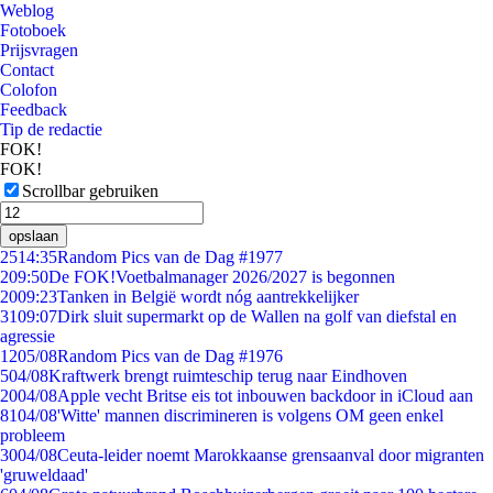
Weblog
Fotoboek
Prijsvragen
Contact
Colofon
Feedback
Tip de redactie
FOK!
FOK!
Scrollbar gebruiken
opslaan
25
14:35
Random Pics van de Dag #1977
2
09:50
De FOK!Voetbalmanager 2026/2027 is begonnen
20
09:23
Tanken in België wordt nóg aantrekkelijker
31
09:07
Dirk sluit supermarkt op de Wallen na golf van diefstal en
agressie
12
05/08
Random Pics van de Dag #1976
5
04/08
Kraftwerk brengt ruimteschip terug naar Eindhoven
20
04/08
Apple vecht Britse eis tot inbouwen backdoor in iCloud aan
81
04/08
'Witte' mannen discrimineren is volgens OM geen enkel
probleem
30
04/08
Ceuta-leider noemt Marokkaanse grensaanval door migranten
'gruweldaad'