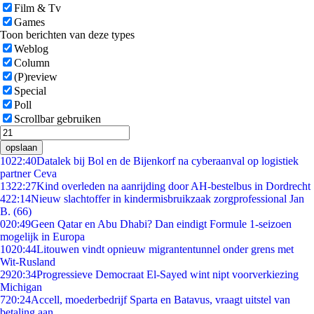
Film & Tv
Games
Toon berichten van deze types
Weblog
Column
(P)review
Special
Poll
Scrollbar gebruiken
opslaan
10
22:40
Datalek bij Bol en de Bijenkorf na cyberaanval op logistiek
partner Ceva
13
22:27
Kind overleden na aanrijding door AH-bestelbus in Dordrecht
4
22:14
Nieuw slachtoffer in kindermisbruikzaak zorgprofessional Jan
B. (66)
0
20:49
Geen Qatar en Abu Dhabi? Dan eindigt Formule 1-seizoen
mogelijk in Europa
10
20:44
Litouwen vindt opnieuw migrantentunnel onder grens met
Wit-Rusland
29
20:34
Progressieve Democraat El-Sayed wint nipt voorverkiezing
Michigan
7
20:24
Accell, moederbedrijf Sparta en Batavus, vraagt uitstel van
betaling aan