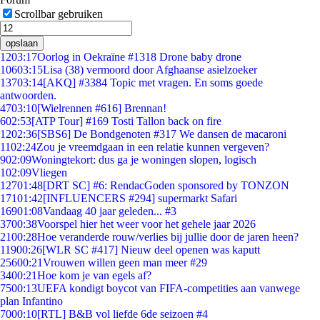
Scrollbar gebruiken
opslaan
12
03:17
Oorlog in Oekraïne #1318 Drone baby drone
106
03:15
Lisa (38) vermoord door Afghaanse asielzoeker
137
03:14
[AKQ] #3384 Topic met vragen. En soms goede
antwoorden.
47
03:10
[Wielrennen #616] Brennan!
6
02:53
[ATP Tour] #169 Tosti Tallon back on fire
12
02:36
[SBS6] De Bondgenoten #317 We dansen de macaroni
11
02:24
Zou je vreemdgaan in een relatie kunnen vergeven?
9
02:09
Woningtekort: dus ga je woningen slopen, logisch
1
02:09
Vliegen
127
01:48
[DRT SC] #6: RendacGoden sponsored by TONZON
171
01:42
[INFLUENCERS #294] supermarkt Safari
169
01:08
Vandaag 40 jaar geleden... #3
37
00:38
Voorspel hier het weer voor het gehele jaar 2026
21
00:28
Hoe veranderde rouw/verlies bij jullie door de jaren heen?
119
00:26
[WLR SC #417] Nieuw deel openen was kaputt
256
00:21
Vrouwen willen geen man meer #29
34
00:21
Hoe kom je van egels af?
75
00:13
UEFA kondigt boycot van FIFA-competities aan vanwege
plan Infantino
70
00:10
[RTL] B&B vol liefde 6de seizoen #4