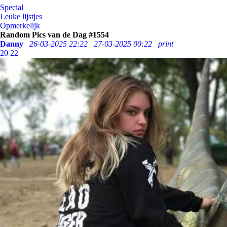
Special
Leuke lijstjes
Opmerkelijk
Random Pics van de Dag #1554
Danny
26-03-2025 22:22
27-03-2025 00:22
print
20
22