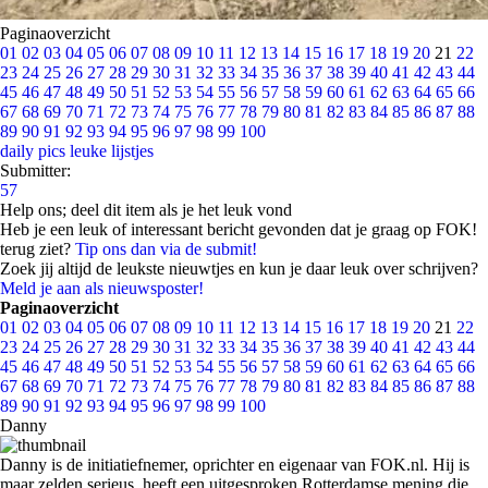
Paginaoverzicht
01
02
03
04
05
06
07
08
09
10
11
12
13
14
15
16
17
18
19
20
21
22
23
24
25
26
27
28
29
30
31
32
33
34
35
36
37
38
39
40
41
42
43
44
45
46
47
48
49
50
51
52
53
54
55
56
57
58
59
60
61
62
63
64
65
66
67
68
69
70
71
72
73
74
75
76
77
78
79
80
81
82
83
84
85
86
87
88
89
90
91
92
93
94
95
96
97
98
99
100
daily pics
leuke lijstjes
Submitter:
57
Help ons; deel dit item als je het leuk vond
Heb je een leuk of interessant bericht gevonden dat je graag op FOK!
terug ziet?
Tip ons dan via de submit!
Zoek jij altijd de leukste nieuwtjes en kun je daar leuk over schrijven?
Meld je aan als nieuwsposter!
Paginaoverzicht
01
02
03
04
05
06
07
08
09
10
11
12
13
14
15
16
17
18
19
20
21
22
23
24
25
26
27
28
29
30
31
32
33
34
35
36
37
38
39
40
41
42
43
44
45
46
47
48
49
50
51
52
53
54
55
56
57
58
59
60
61
62
63
64
65
66
67
68
69
70
71
72
73
74
75
76
77
78
79
80
81
82
83
84
85
86
87
88
89
90
91
92
93
94
95
96
97
98
99
100
Danny
Danny is de initiatiefnemer, oprichter en eigenaar van FOK.nl. Hij is
maar zelden serieus, heeft een uitgesproken Rotterdamse mening die