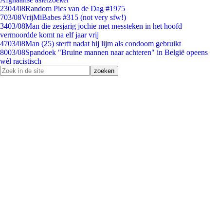
23
04/08
Random Pics van de Dag #1975
7
03/08
VrijMiBabes #315 (not very sfw!)
34
03/08
Man die zesjarig jochie met messteken in het hoofd
vermoordde komt na elf jaar vrij
47
03/08
Man (25) sterft nadat hij lijm als condoom gebruikt
80
03/08
Spandoek "Bruine mannen naar achteren" in België opeens
wèl racistisch