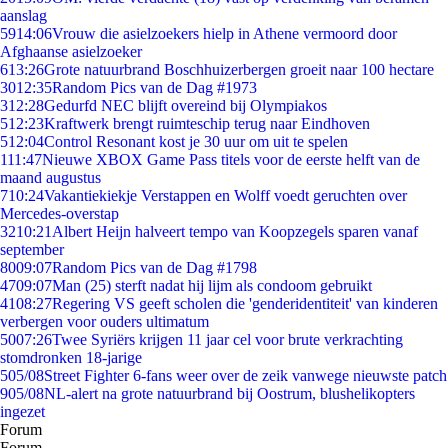
aanslag
59
14:06
Vrouw die asielzoekers hielp in Athene vermoord door
Afghaanse asielzoeker
6
13:26
Grote natuurbrand Boschhuizerbergen groeit naar 100 hectare
30
12:35
Random Pics van de Dag #1973
3
12:28
Gedurfd NEC blijft overeind bij Olympiakos
5
12:23
Kraftwerk brengt ruimteschip terug naar Eindhoven
5
12:04
Control Resonant kost je 30 uur om uit te spelen
1
11:47
Nieuwe XBOX Game Pass titels voor de eerste helft van de
maand augustus
7
10:24
Vakantiekiekje Verstappen en Wolff voedt geruchten over
Mercedes-overstap
32
10:21
Albert Heijn halveert tempo van Koopzegels sparen vanaf
september
80
09:07
Random Pics van de Dag #1798
47
09:07
Man (25) sterft nadat hij lijm als condoom gebruikt
41
08:27
Regering VS geeft scholen die 'genderidentiteit' van kinderen
verbergen voor ouders ultimatum
50
07:26
Twee Syriërs krijgen 11 jaar cel voor brute verkrachting
stomdronken 18-jarige
5
05/08
Street Fighter 6-fans weer over de zeik vanwege nieuwste patch
9
05/08
NL-alert na grote natuurbrand bij Oostrum, blushelikopters
ingezet
Forum
Forum