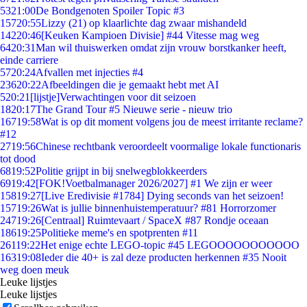
53
21:00
De Bondgenoten Spoiler Topic #3
157
20:55
Lizzy (21) op klaarlichte dag zwaar mishandeld
142
20:46
[Keuken Kampioen Divisie] #44 Vitesse mag weg
64
20:31
Man wil thuiswerken omdat zijn vrouw borstkanker heeft,
einde carriere
57
20:24
Afvallen met injecties #4
236
20:22
Afbeeldingen die je gemaakt hebt met AI
5
20:21
[lijstje]Verwachtingen voor dit seizoen
18
20:17
The Grand Tour #5 Nieuwe serie - nieuw trio
167
19:58
Wat is op dit moment volgens jou de meest irritante reclame?
#12
27
19:56
Chinese rechtbank veroordeelt voormalige lokale functionaris
tot dood
68
19:52
Politie grijpt in bij snelwegblokkeerders
69
19:42
[FOK!Voetbalmanager 2026/2027] #1 We zijn er weer
158
19:27
[Live Eredivisie #1784] Dying seconds van het seizoen!
157
19:26
Wat is jullie binnenhuistemperatuur? #81 Horrorzomer
247
19:26
[Centraal] Ruimtevaart / SpaceX #87 Rondje oceaan
186
19:25
Politieke meme's en spotprenten #11
261
19:22
Het enige echte LEGO-topic #45 LEGOOOOOOOOOOO
163
19:08
Ieder die 40+ is zal deze producten herkennen #35 Nooit
weg doen meuk
Leuke lijstjes
Leuke lijstjes