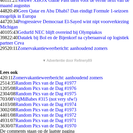
461
11:21
Nieuwe XBOX Game Pass titels voor de eerste helft van de
maand augustus
448
20:49
Geen Qatar en Abu Dhabi? Dan eindigt Formule 1-seizoen
mogelijk in Europa
447
20:34
Progressieve Democraat El-Sayed wint nipt voorverkiezing
Michigan
401
05:43
Gedurfd NEC blijft overeind bij Olympiakos
398
22:40
Datalek bij Bol en de Bijenkorf na cyberaanval op logistiek
partner Ceva
295
20:11
Zomervakantieweerbericht: aanhoudend zomers
▼ Advertentie door Refinery89
Lees ook
4
20:11
Zomervakantieweerbericht: aanhoudend zomers
25
14:35
Random Pics van de Dag #1977
12
05/08
Random Pics van de Dag #1976
23
04/08
Random Pics van de Dag #1975
7
03/08
VrijMiBabes #315 (not very sfw!)
41
03/08
Random Pics van de Dag #1974
30
02/08
Random Pics van de Dag #1973
44
01/08
Random Pics van de Dag #1972
49
31/07
Random Pics van de Dag #1971
36
30/07
Random Pics van de Dag #1970
De comments staan op de laatste pagina