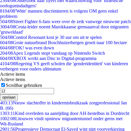
23
04/08
Onderzoek naar flyers met waarschuwing voor 'Israëlische
oorlogsmisdadigers'
81
04/08
'Witte' mannen discrimineren is volgens OM geen enkel
probleem
5
04/08
Street Fighter 6-fans weer over de zeik vanwege nieuwste patch
30
04/08
Ceuta-leider noemt Marokkaanse grensaanval door migranten
'gruweldaad'
5
04/08
Control Resonant kost je 30 uur om uit te spelen
6
04/08
Grote natuurbrand Boschhuizerbergen groeit naar 100 hectare
6
04/08
FOK! was even down
2
04/08
Apex Legends stopt vandaag op Nintendo Switch
6
04/08
XBOX werkt aan Disc to Digital-programma
41
04/08
Regering VS geeft scholen die 'genderidentiteit' van kinderen
verbergen voor ouders ultimatum
Actieve items
Actieve items
Scrollbar gebruiken
opslaan
4
03:13
Nieuw slachtoffer in kindermisbruikzaak zorgprofessional Jan
B. (66)
13
03:11
Kind overleden na aanrijding door AH-bestelbus in Dordrecht
10
02:08
Litouwen vindt opnieuw migrantentunnel onder grens met
Wit-Rusland
29
01:56
Progressieve Democraat El-Sayed wint nipt voorverkiezing