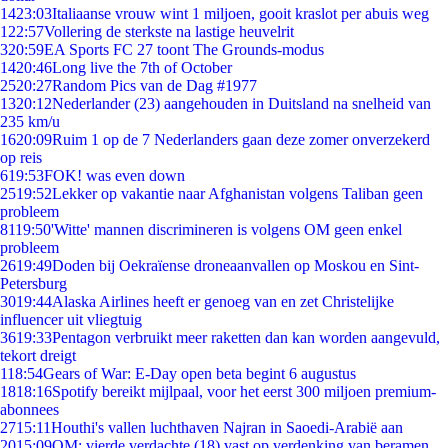
14
23:03
Italiaanse vrouw wint 1 miljoen, gooit kraslot per abuis weg
1
22:57
Vollering de sterkste na lastige heuvelrit
3
20:59
EA Sports FC 27 toont The Grounds-modus
14
20:46
Long live the 7th of October
25
20:27
Random Pics van de Dag #1977
13
20:12
Nederlander (23) aangehouden in Duitsland na snelheid van
235 km/u
16
20:09
Ruim 1 op de 7 Nederlanders gaan deze zomer onverzekerd
op reis
6
19:53
FOK! was even down
25
19:52
Lekker op vakantie naar Afghanistan volgens Taliban geen
probleem
81
19:50
'Witte' mannen discrimineren is volgens OM geen enkel
probleem
26
19:49
Doden bij Oekraïense droneaanvallen op Moskou en Sint-
Petersburg
30
19:44
Alaska Airlines heeft er genoeg van en zet Christelijke
influencer uit vliegtuig
36
19:33
Pentagon verbruikt meer raketten dan kan worden aangevuld,
tekort dreigt
1
18:54
Gears of War: E-Day open beta begint 6 augustus
18
18:16
Spotify bereikt mijlpaal, voor het eerst 300 miljoen premium-
abonnees
27
15:11
Houthi's vallen luchthaven Najran in Saoedi-Arabië aan
20
15:09
OM: vierde verdachte (18) vast op verdenking van beramen