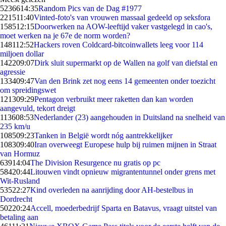
52366
14:35
Random Pics van de Dag #1977
2215
11:40
Vinted-foto's van vrouwen massaal gedeeld op seksfora
1585
12:15
Doorwerken na AOW-leeftijd vaker vastgelegd in cao's,
moet werken na je 67e de norm worden?
1481
12:52
Hackers roven Coldcard-bitcoinwallets leeg voor 114
miljoen dollar
1422
09:07
Dirk sluit supermarkt op de Wallen na golf van diefstal en
agressie
1334
09:47
Van den Brink zet nog eens 14 gemeenten onder toezicht
om spreidingswet
1213
09:29
Pentagon verbruikt meer raketten dan kan worden
aangevuld, tekort dreigt
1136
08:53
Nederlander (23) aangehouden in Duitsland na snelheid van
235 km/u
1085
09:23
Tanken in België wordt nóg aantrekkelijker
1083
09:40
Iran overweegt Europese hulp bij ruimen mijnen in Straat
van Hormuz
639
14:04
The Division Resurgence nu gratis op pc
584
20:44
Litouwen vindt opnieuw migrantentunnel onder grens met
Wit-Rusland
535
22:27
Kind overleden na aanrijding door AH-bestelbus in
Dordrecht
502
20:24
Accell, moederbedrijf Sparta en Batavus, vraagt uitstel van
betaling aan