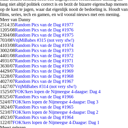
lang niet altijd politiek correct is en bezit de bizarre eigenschap mensen
op de kast te jagen, waar dat eigenlijk nooit de bedoeling is. Houdt van
films, series, tech en gamen, en wil vooral nieuws met een mening.
Meer van Danny
25
14:35
Random Pics van de Dag #1977
12
05/08
Random Pics van de Dag #1976
23
04/08
Random Pics van de Dag #1975
7
03/08
VrijMiBabes #315 (not very sfw!)
41
03/08
Random Pics van de Dag #1974
30
02/08
Random Pics van de Dag #1973
44
01/08
Random Pics van de Dag #1972
49
31/07
Random Pics van de Dag #1971
36
30/07
Random Pics van de Dag #1970
44
29/07
Random Pics van de Dag #1969
32
28/07
Random Pics van de Dag #1968
40
27/07
Random Pics van de Dag #1967
14
27/07
VrijMiBabes #314 (not very sfw!)
15
25/07
FOK!kers lopen de Nijmeegse 4-daagse: Dag 4
83
25/07
Random Pics van de Dag #1966
5
24/07
FOK!kers lopen de Nijmeegse 4-daagse: Dag 3
38
24/07
Random Pics van de Dag #1965
5
23/07
FOK!kers lopen de Nijmeegse 4-daagse: Dag 2
49
23/07
Random Pics van de Dag #1964
1
22/07
FOK!kers lopen de Nijmeegse 4-Daagse: Dag 1
Meest gelezen