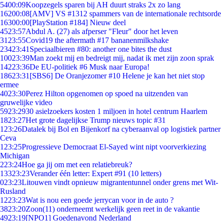
54
00:09
Koopzegels sparen bij AH duurt straks 2x zo lang
162
00:08
[AMV] VS #1312 spammers van de internationale rechtsorde
163
00:00
[PlayStation #184] Nieuw deel
45
23:57
Abdul A. (27) als afperser "Fleur" door het leven
31
23:55
Covid19 the aftermath #17 bananenmilkshake
234
23:41
Speciaalbieren #80: another one bites the dust
100
23:39
Man zoekt mij en bedreigt mij, nadat ik met zijn zoon sprak
142
23:36
De EU-politiek #6 Musk naar Europa!
186
23:31
[SBS6] De Oranjezomer #10 Helene je kan het niet stop
ermee
40
23:30
Perez Hilton opgenomen op spoed na uitzenden van
gruwelijke video
59
23:29
30 asielzoekers kosten 1 miljoen in hotel centrum Haarlem
18
23:27
Het grote dagelijkse Trump nieuws topic #31
1
23:26
Datalek bij Bol en Bijenkorf na cyberaanval op logistiek partner
Ceva
1
23:25
Progressieve Democraat El-Sayed wint nipt voorverkiezing
Michigan
2
23:24
Hoe ga jij om met een relatiebreuk?
133
23:23
Verander één letter: Expert #91 (10 letters)
0
23:23
Litouwen vindt opnieuw migrantentunnel onder grens met Wit-
Rusland
12
23:23
Wat is nou een goede jerrycan voor in de auto ?
38
23:20
Zoon(11) onderneemt werkelijk geen reet in de vakantie
49
23:19
[NPO1] Goedenavond Nederland