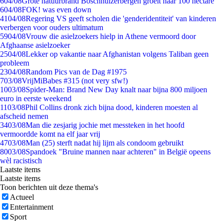
6
04/08
Grote natuurbrand Boschhuizerbergen groeit naar 100 hectare
6
04/08
FOK! was even down
41
04/08
Regering VS geeft scholen die 'genderidentiteit' van kinderen
verbergen voor ouders ultimatum
59
04/08
Vrouw die asielzoekers hielp in Athene vermoord door
Afghaanse asielzoeker
25
04/08
Lekker op vakantie naar Afghanistan volgens Taliban geen
probleem
23
04/08
Random Pics van de Dag #1975
7
03/08
VrijMiBabes #315 (not very sfw!)
10
03/08
Spider-Man: Brand New Day knalt naar bijna 800 miljoen
euro in eerste weekend
11
03/08
Phil Collins dronk zich bijna dood, kinderen moesten al
afscheid nemen
34
03/08
Man die zesjarig jochie met messteken in het hoofd
vermoordde komt na elf jaar vrij
47
03/08
Man (25) sterft nadat hij lijm als condoom gebruikt
80
03/08
Spandoek "Bruine mannen naar achteren" in België opeens
wèl racistisch
Laatste items
Laatste items
Toon berichten uit deze thema's
Actueel
Entertainment
Sport