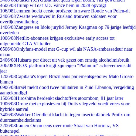
46
06/08
Trump wil dat J.D. Vance hem in 2028 opvolgt
1
06/08
Lemmen boekt eerste profzege in zware Ronde van Polen-rit
24
06/08
'Zwarte weduwes' in Rusland trouwen soldaten voor
overlijdensuitkering
14
06/08
Zangeres en Idols-jurylid Jerney Kaagman op 79-jarige leeftijd
overleden
10
06/08
Netflix-abonnees krijgen exclusieve early access tot
uitgebreide GTA VI trailer
65
06/08
Onlyfans-model met G-cup wil als NASA-ambassadeur naar
maan
24
06/08
Huisarts per direct uit vak gezet om ernstig alcoholmisbruik
3
06/08
XBOX platform krijgt zijn eigen "Platinum" achievements dit
jaar
12
06/08
Capibara's lopen Braziliaans parlementsgebouw Mato Grosso
binnen
69
06/08
Israël meldt dood twee militairen in Zuid-Libanon, vergelding
aangekondigd
15
06/08
Hiroshima herdenkt slachtoffers atoombom, 81 jaar later
19
06/08
Drone met explosieven bij Duits vliegveld voedt vrees voor
hybride aanval
34
06/08
Wakker Dier dient klacht in tegen insectenfabriek Protix om
duurzaamheidsclaims
22
06/08
Iran en Oman eens over route Straat van Hormuz, VS
buitenspel