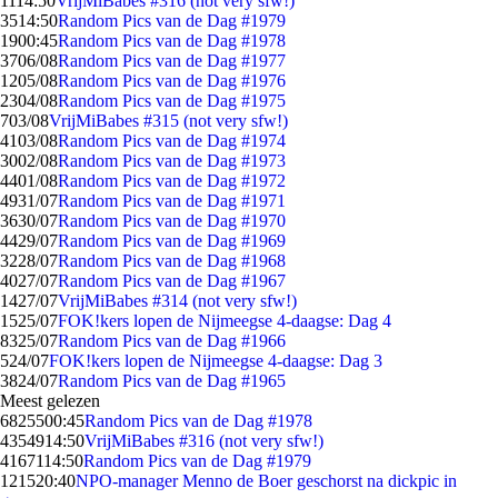
11
14:50
VrijMiBabes #316 (not very sfw!)
35
14:50
Random Pics van de Dag #1979
19
00:45
Random Pics van de Dag #1978
37
06/08
Random Pics van de Dag #1977
12
05/08
Random Pics van de Dag #1976
23
04/08
Random Pics van de Dag #1975
7
03/08
VrijMiBabes #315 (not very sfw!)
41
03/08
Random Pics van de Dag #1974
30
02/08
Random Pics van de Dag #1973
44
01/08
Random Pics van de Dag #1972
49
31/07
Random Pics van de Dag #1971
36
30/07
Random Pics van de Dag #1970
44
29/07
Random Pics van de Dag #1969
32
28/07
Random Pics van de Dag #1968
40
27/07
Random Pics van de Dag #1967
14
27/07
VrijMiBabes #314 (not very sfw!)
15
25/07
FOK!kers lopen de Nijmeegse 4-daagse: Dag 4
83
25/07
Random Pics van de Dag #1966
5
24/07
FOK!kers lopen de Nijmeegse 4-daagse: Dag 3
38
24/07
Random Pics van de Dag #1965
Meest gelezen
68255
00:45
Random Pics van de Dag #1978
43549
14:50
VrijMiBabes #316 (not very sfw!)
41671
14:50
Random Pics van de Dag #1979
1215
20:40
NPO-manager Menno de Boer geschorst na dickpic in