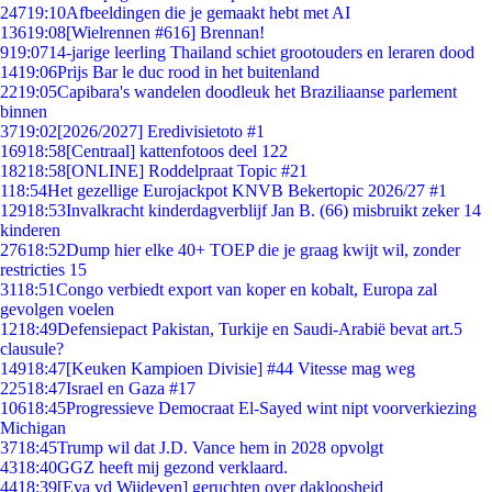
247
19:10
Afbeeldingen die je gemaakt hebt met AI
136
19:08
[Wielrennen #616] Brennan!
9
19:07
14-jarige leerling Thailand schiet grootouders en leraren dood
14
19:06
Prijs Bar le duc rood in het buitenland
22
19:05
Capibara's wandelen doodleuk het Braziliaanse parlement
binnen
37
19:02
[2026/2027] Eredivisietoto #1
169
18:58
[Centraal] kattenfotoos deel 122
182
18:58
[ONLINE] Roddelpraat Topic #21
1
18:54
Het gezellige Eurojackpot KNVB Bekertopic 2026/27 #1
129
18:53
Invalkracht kinderdagverblijf Jan B. (66) misbruikt zeker 14
kinderen
276
18:52
Dump hier elke 40+ TOEP die je graag kwijt wil, zonder
restricties 15
31
18:51
Congo verbiedt export van koper en kobalt, Europa zal
gevolgen voelen
12
18:49
Defensiepact Pakistan, Turkije en Saudi-Arabië bevat art.5
clausule?
149
18:47
[Keuken Kampioen Divisie] #44 Vitesse mag weg
225
18:47
Israel en Gaza #17
106
18:45
Progressieve Democraat El-Sayed wint nipt voorverkiezing
Michigan
37
18:45
Trump wil dat J.D. Vance hem in 2028 opvolgt
43
18:40
GGZ heeft mij gezond verklaard.
44
18:39
[Eva vd Wijdeven] geruchten over dakloosheid