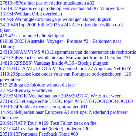
278
19:48
Post hier pas overleden muzikanten #32
167
19:47
Ajax is een parodie op een voetbalclub #7 Vuurwerkjes
13
19:46
William Orbit overleden
49
19:46
Woningtekort: dus ga je woningen slopen, logisch
241
19:46
Top 2000 Editie 2025 #243 Alle dikzakken willen op je
lijken
4
19:42
Last minute balie Schiphol
8
19:39
[2023] Australië: Voyager - Promise #2 - Ze komen naar
Tilburg
243
19:39
[AMV] VS #1312 spammers van de internationale rechtsorde
74
19:36
Een tactische/militaire analyse van het front in Oekraïne #31
148
19:32
[SBS6] Vandaag Inside #136 - Boekje pluggen.
67
19:31
GTA VI #12 GTA VI Extended look 27 Augustus Netflix/YT
11
19:29
Spaanse kust onder vuur van Portugese oorlogsschepen: 120
gewonden
5
19:29
Ik ga de fok-toto winnen dit jaar
37
19:28
Eeuwig voortleven
93
19:25
[FOK!Voetbalmanager 2026/2027] #1 We zijn er weer
273
19:25
Het enige echte LEGO-topic #45 LEGOOOOOOOOOOO
197
19:24
Politieke meme's en spotprenten #11
14
19:18
Miljarden naar Europese AI-start-ups: Nederland profiteert
flink mee
20
19:17
[ATP Tour] #169 Tosti Tallon back on fire
23
19:14
Op vakantie met (kleine) kinderen #30
235
19:13
Frontpage Feedback Topic #60