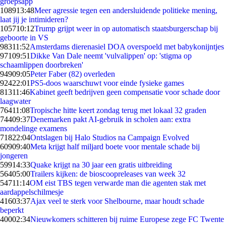
groepsapp
1089
13:48
Meer agressie tegen een andersluidende politieke mening,
laat jij je intimideren?
1057
10:12
Trump grijpt weer in op automatisch staatsburgerschap bij
geboorte in VS
983
11:52
Amsterdams dierenasiel DOA overspoeld met babykonijntjes
971
09:51
Dikke Van Dale neemt 'vulvalippen' op: 'stigma op
schaamlippen doorbreken'
949
09:05
Peter Faber (82) overleden
924
22:01
PS5-doos waarschuwt voor einde fysieke games
813
11:46
Kabinet geeft bedrijven geen compensatie voor schade door
laagwater
764
11:08
Tropische hitte keert zondag terug met lokaal 32 graden
744
09:37
Denemarken pakt AI-gebruik in scholen aan: extra
mondelinge examens
718
22:04
Ontslagen bij Halo Studios na Campaign Evolved
609
09:40
Meta krijgt half miljard boete voor mentale schade bij
jongeren
599
14:33
Quake krijgt na 30 jaar een gratis uitbreiding
564
05:00
Trailers kijken: de bioscoopreleases van week 32
547
11:14
OM eist TBS tegen verwarde man die agenten stak met
aardappelschilmesje
416
03:37
Ajax veel te sterk voor Shelbourne, maar houdt schade
beperkt
400
02:34
Nieuwkomers schitteren bij ruime Europese zege FC Twente