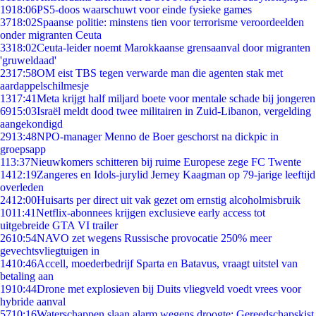
19
18:06
PS5-doos waarschuwt voor einde fysieke games
37
18:02
Spaanse politie: minstens tien voor terrorisme veroordeelden
onder migranten Ceuta
33
18:02
Ceuta-leider noemt Marokkaanse grensaanval door migranten
'gruweldaad'
23
17:58
OM eist TBS tegen verwarde man die agenten stak met
aardappelschilmesje
13
17:41
Meta krijgt half miljard boete voor mentale schade bij jongeren
69
15:03
Israël meldt dood twee militairen in Zuid-Libanon, vergelding
aangekondigd
29
13:48
NPO-manager Menno de Boer geschorst na dickpic in
groepsapp
1
13:37
Nieuwkomers schitteren bij ruime Europese zege FC Twente
14
12:19
Zangeres en Idols-jurylid Jerney Kaagman op 79-jarige leeftijd
overleden
24
12:00
Huisarts per direct uit vak gezet om ernstig alcoholmisbruik
10
11:41
Netflix-abonnees krijgen exclusieve early access tot
uitgebreide GTA VI trailer
26
10:54
NAVO zet wegens Russische provocatie 250% meer
gevechtsvliegtuigen in
14
10:46
Accell, moederbedrijf Sparta en Batavus, vraagt uitstel van
betaling aan
19
10:44
Drone met explosieven bij Duits vliegveld voedt vrees voor
hybride aanval
57
10:16
Waterschappen slaan alarm wegens droogte: Gereedschapskist