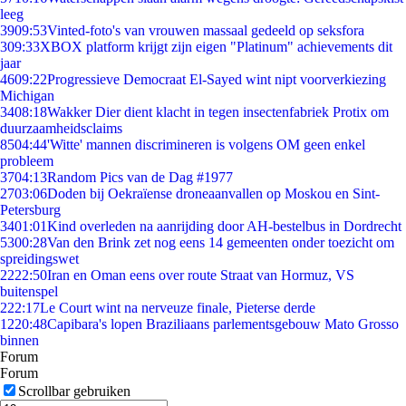
leeg
39
09:53
Vinted-foto's van vrouwen massaal gedeeld op seksfora
3
09:33
XBOX platform krijgt zijn eigen "Platinum" achievements dit
jaar
46
09:22
Progressieve Democraat El-Sayed wint nipt voorverkiezing
Michigan
34
08:18
Wakker Dier dient klacht in tegen insectenfabriek Protix om
duurzaamheidsclaims
85
04:44
'Witte' mannen discrimineren is volgens OM geen enkel
probleem
37
04:13
Random Pics van de Dag #1977
27
03:06
Doden bij Oekraïense droneaanvallen op Moskou en Sint-
Petersburg
34
01:01
Kind overleden na aanrijding door AH-bestelbus in Dordrecht
53
00:28
Van den Brink zet nog eens 14 gemeenten onder toezicht om
spreidingswet
22
22:50
Iran en Oman eens over route Straat van Hormuz, VS
buitenspel
2
22:17
Le Court wint na nerveuze finale, Pieterse derde
12
20:48
Capibara's lopen Braziliaans parlementsgebouw Mato Grosso
binnen
Forum
Forum
Scrollbar gebruiken