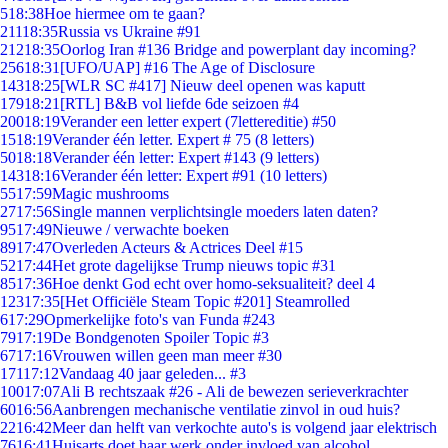
5
18:38
Hoe hiermee om te gaan?
211
18:35
Russia vs Ukraine #91
212
18:35
Oorlog Iran #136 Bridge and powerplant day incoming?
256
18:31
[UFO/UAP] #16 The Age of Disclosure
143
18:25
[WLR SC #417] Nieuw deel openen was kaputt
179
18:21
[RTL] B&B vol liefde 6de seizoen #4
200
18:19
Verander een letter expert (7lettereditie) #50
15
18:19
Verander één letter. Expert # 75 (8 letters)
50
18:18
Verander één letter: Expert #143 (9 letters)
143
18:16
Verander één letter: Expert #91 (10 letters)
55
17:59
Magic mushrooms
27
17:56
Single mannen verplichtsingle moeders laten daten?
95
17:49
Nieuwe / verwachte boeken
89
17:47
Overleden Acteurs & Actrices Deel #15
52
17:44
Het grote dagelijkse Trump nieuws topic #31
85
17:36
Hoe denkt God echt over homo-seksualiteit? deel 4
123
17:35
[Het Officiële Steam Topic #201] Steamrolled
6
17:29
Opmerkelijke foto's van Funda #243
79
17:19
De Bondgenoten Spoiler Topic #3
67
17:16
Vrouwen willen geen man meer #30
171
17:12
Vandaag 40 jaar geleden... #3
100
17:07
Ali B rechtszaak #26 - Ali de bewezen serieverkrachter
60
16:56
Aanbrengen mechanische ventilatie zinvol in oud huis?
22
16:42
Meer dan helft van verkochte auto's is volgend jaar elektrisch
76
16:41
Huisarts doet haar werk onder invloed van alcohol