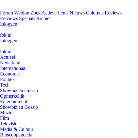
Forum
Weblog
Zoek
Actieve Items
Nieuws
Columns
Reviews
Previews
Specials
Archief
Inloggen
fok.nl
Inloggen
fok.nl
Actueel
Nederland
Internationaal
Economie
Politiek
Tech
Showbiz en Gossip
Opmerkelijk
Entertainment
Showbiz en Gossip
Muziek
Film
Televisie
Media & Cultuur
Bioscoopagenda