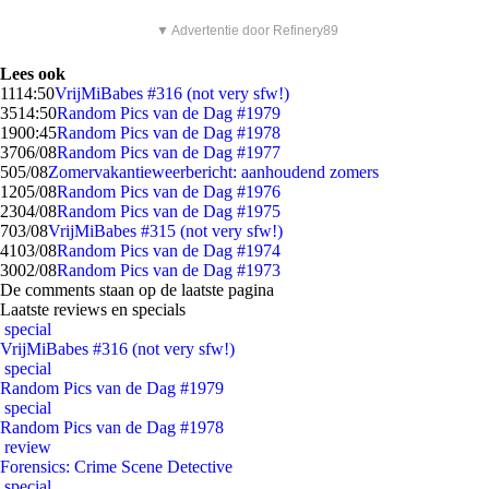
▼ Advertentie door Refinery89
Lees ook
11
14:50
VrijMiBabes #316 (not very sfw!)
35
14:50
Random Pics van de Dag #1979
19
00:45
Random Pics van de Dag #1978
37
06/08
Random Pics van de Dag #1977
5
05/08
Zomervakantieweerbericht: aanhoudend zomers
12
05/08
Random Pics van de Dag #1976
23
04/08
Random Pics van de Dag #1975
7
03/08
VrijMiBabes #315 (not very sfw!)
41
03/08
Random Pics van de Dag #1974
30
02/08
Random Pics van de Dag #1973
De comments staan op de laatste pagina
Laatste reviews en specials
special
VrijMiBabes #316 (not very sfw!)
special
Random Pics van de Dag #1979
special
Random Pics van de Dag #1978
review
Forensics: Crime Scene Detective
special