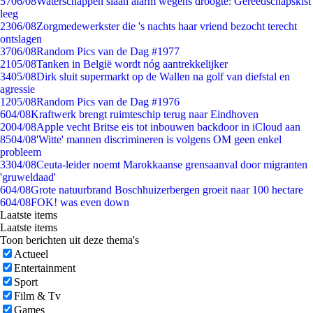
57
06/08
Waterschappen slaan alarm wegens droogte: Gereedschapskist
leeg
23
06/08
Zorgmedewerkster die 's nachts haar vriend bezocht terecht
ontslagen
37
06/08
Random Pics van de Dag #1977
21
05/08
Tanken in België wordt nóg aantrekkelijker
34
05/08
Dirk sluit supermarkt op de Wallen na golf van diefstal en
agressie
12
05/08
Random Pics van de Dag #1976
6
04/08
Kraftwerk brengt ruimteschip terug naar Eindhoven
20
04/08
Apple vecht Britse eis tot inbouwen backdoor in iCloud aan
85
04/08
'Witte' mannen discrimineren is volgens OM geen enkel
probleem
33
04/08
Ceuta-leider noemt Marokkaanse grensaanval door migranten
'gruweldaad'
6
04/08
Grote natuurbrand Boschhuizerbergen groeit naar 100 hectare
6
04/08
FOK! was even down
Laatste items
Laatste items
Toon berichten uit deze thema's
Actueel
Entertainment
Sport
Film & Tv
Games