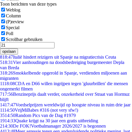
Toon berichten van deze types
Weblog
Column
(P)review
Special
Poll
Scrollbar gebruiken
opslaan
8
18:47
Italië hindert reizigers uit Spanje na migratiecrisis Ceuta
5
18:31
Vier aanhoudingen na doodsbedreiging burgemeester Depla
van Breda
3
18:26
Smokkelbende opgerold in Spanje, verdienden miljoenen aan
migranten
11
18:08
CDA en D66 willen ingrijpen tegen 'gluurbrillen' die mensen
ongemerkt filmen
7
17:56
Benzineprijs daalt verder, onzekerheid over Straat van Hormuz
blijft
14
17:47
Voedselprijzen wereldwijd op hoogste niveau in ruim drie jaar
11
14:50
VrijMiBabes #316 (not very sfw!)
35
14:50
Random Pics van de Dag #1979
19
14:33
Quake krijgt na 30 jaar een gratis uitbreiding
2
14:30
De FOK!Voetbalmanager 2026/2027 is begonnen
44
13:48
Meer agressie tegen een andersluidende politieke mening, laat