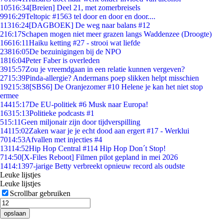
105
16:34
[Breien] Deel 21, met zomerbreisels
99
16:29
Teltopic #1563 tel door en door en door....
113
16:24
[DAGBOEK] De weg naar balans #12
2
16:17
Schapen mogen niet meer grazen langs Waddenzee (Droogte)
166
16:11
Haiku ketting #27 - strooi wat liefde
238
16:05
De bezuinigingen bij de NPO
18
16:04
Peter Faber is overleden
39
15:57
Zou je vreemdgaan in een relatie kunnen vergeven?
27
15:39
Pinda-allergie? Andermans poep slikken helpt misschien
192
15:38
[SBS6] De Oranjezomer #10 Helene je kan het niet stop
ermee
144
15:17
De EU-politiek #6 Musk naar Europa!
163
15:13
Politieke podcasts #1
5
15:11
Geen miljonair zijn door tijdverspilling
141
15:02
Zaken waar je je echt dood aan ergert #17 - Werklui
70
14:53
Afvallen met injecties #4
131
14:52
Hip Hop Central #114 Hip Hop Don´t Stop!
7
14:50
[X-Files Reboot] Filmen pilot gepland in mei 2026
14
14:13
97-jarige Betty verbreekt opnieuw record als oudste
Leuke lijstjes
Leuke lijstjes
Scrollbar gebruiken
opslaan