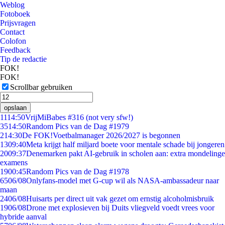
Weblog
Fotoboek
Prijsvragen
Contact
Colofon
Feedback
Tip de redactie
FOK!
FOK!
Scrollbar gebruiken
opslaan
11
14:50
VrijMiBabes #316 (not very sfw!)
35
14:50
Random Pics van de Dag #1979
2
14:30
De FOK!Voetbalmanager 2026/2027 is begonnen
13
09:40
Meta krijgt half miljard boete voor mentale schade bij jongeren
20
09:37
Denemarken pakt AI-gebruik in scholen aan: extra mondelinge
examens
19
00:45
Random Pics van de Dag #1978
65
06/08
Onlyfans-model met G-cup wil als NASA-ambassadeur naar
maan
24
06/08
Huisarts per direct uit vak gezet om ernstig alcoholmisbruik
19
06/08
Drone met explosieven bij Duits vliegveld voedt vrees voor
hybride aanval