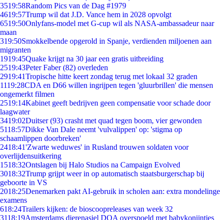
35
19:58
Random Pics van de Dag #1979
46
19:57
Trump wil dat J.D. Vance hem in 2028 opvolgt
65
19:50
Onlyfans-model met G-cup wil als NASA-ambassadeur naar
maan
3
19:50
Smokkelbende opgerold in Spanje, verdienden miljoenen aan
migranten
19
19:45
Quake krijgt na 30 jaar een gratis uitbreiding
25
19:43
Peter Faber (82) overleden
29
19:41
Tropische hitte keert zondag terug met lokaal 32 graden
11
19:28
CDA en D66 willen ingrijpen tegen 'gluurbrillen' die mensen
ongemerkt filmen
25
19:14
Kabinet geeft bedrijven geen compensatie voor schade door
laagwater
34
19:02
Duitser (93) crasht met quad tegen boom, vier gewonden
51
18:57
Dikke Van Dale neemt 'vulvalippen' op: 'stigma op
schaamlippen doorbreken'
24
18:41
'Zwarte weduwes' in Rusland trouwen soldaten voor
overlijdensuitkering
15
18:32
Ontslagen bij Halo Studios na Campaign Evolved
30
18:32
Trump grijpt weer in op automatisch staatsburgerschap bij
geboorte in VS
20
18:25
Denemarken pakt AI-gebruik in scholen aan: extra mondelinge
examens
6
18:24
Trailers kijken: de bioscoopreleases van week 32
31
18:19
Amsterdams dierenasiel DOA overspoeld met babykonijntjes