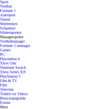
Sport
Voetbal
Formule 1
Autosport
Tennis
Wielrennen
Schaatsen
Wintersporten
Managerspelen
Voetbalmanager
Formule 1-manager
Games
PC
Playstation 4
Xbox One
Nintendo Switch
Xbox Series X|S
PlayStation 5
Film & TV
Film
Televisie
Trailers en Videos
Bioscoopagenda
Forum
Meer