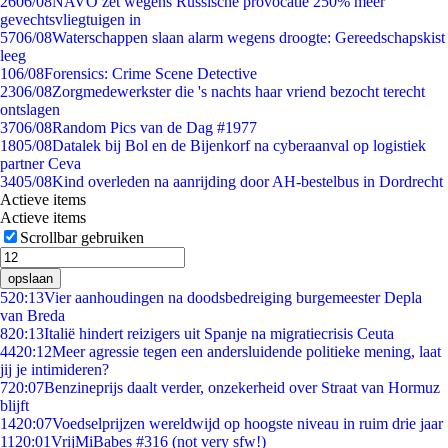
26
06/08
NAVO zet wegens Russische provocatie 250% meer
gevechtsvliegtuigen in
57
06/08
Waterschappen slaan alarm wegens droogte: Gereedschapskist
leeg
1
06/08
Forensics: Crime Scene Detective
23
06/08
Zorgmedewerkster die 's nachts haar vriend bezocht terecht
ontslagen
37
06/08
Random Pics van de Dag #1977
18
05/08
Datalek bij Bol en de Bijenkorf na cyberaanval op logistiek
partner Ceva
34
05/08
Kind overleden na aanrijding door AH-bestelbus in Dordrecht
Actieve items
Actieve items
Scrollbar gebruiken
opslaan
5
20:13
Vier aanhoudingen na doodsbedreiging burgemeester Depla
van Breda
8
20:13
Italië hindert reizigers uit Spanje na migratiecrisis Ceuta
44
20:12
Meer agressie tegen een andersluidende politieke mening, laat
jij je intimideren?
7
20:07
Benzineprijs daalt verder, onzekerheid over Straat van Hormuz
blijft
14
20:07
Voedselprijzen wereldwijd op hoogste niveau in ruim drie jaar
11
20:01
VrijMiBabes #316 (not very sfw!)