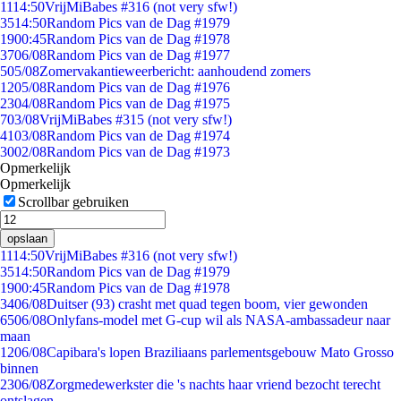
11
14:50
VrijMiBabes #316 (not very sfw!)
35
14:50
Random Pics van de Dag #1979
19
00:45
Random Pics van de Dag #1978
37
06/08
Random Pics van de Dag #1977
5
05/08
Zomervakantieweerbericht: aanhoudend zomers
12
05/08
Random Pics van de Dag #1976
23
04/08
Random Pics van de Dag #1975
7
03/08
VrijMiBabes #315 (not very sfw!)
41
03/08
Random Pics van de Dag #1974
30
02/08
Random Pics van de Dag #1973
Opmerkelijk
Opmerkelijk
Scrollbar gebruiken
opslaan
11
14:50
VrijMiBabes #316 (not very sfw!)
35
14:50
Random Pics van de Dag #1979
19
00:45
Random Pics van de Dag #1978
34
06/08
Duitser (93) crasht met quad tegen boom, vier gewonden
65
06/08
Onlyfans-model met G-cup wil als NASA-ambassadeur naar
maan
12
06/08
Capibara's lopen Braziliaans parlementsgebouw Mato Grosso
binnen
23
06/08
Zorgmedewerkster die 's nachts haar vriend bezocht terecht
ontslagen