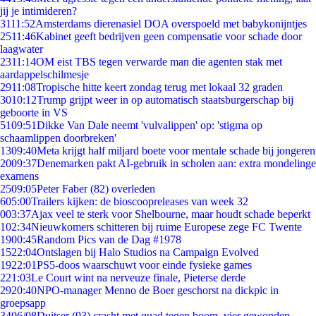
jij je intimideren?
31
11:52
Amsterdams dierenasiel DOA overspoeld met babykonijntjes
25
11:46
Kabinet geeft bedrijven geen compensatie voor schade door
laagwater
23
11:14
OM eist TBS tegen verwarde man die agenten stak met
aardappelschilmesje
29
11:08
Tropische hitte keert zondag terug met lokaal 32 graden
30
10:12
Trump grijpt weer in op automatisch staatsburgerschap bij
geboorte in VS
51
09:51
Dikke Van Dale neemt 'vulvalippen' op: 'stigma op
schaamlippen doorbreken'
13
09:40
Meta krijgt half miljard boete voor mentale schade bij jongeren
20
09:37
Denemarken pakt AI-gebruik in scholen aan: extra mondelinge
examens
25
09:05
Peter Faber (82) overleden
6
05:00
Trailers kijken: de bioscoopreleases van week 32
0
03:37
Ajax veel te sterk voor Shelbourne, maar houdt schade beperkt
1
02:34
Nieuwkomers schitteren bij ruime Europese zege FC Twente
19
00:45
Random Pics van de Dag #1978
15
22:04
Ontslagen bij Halo Studios na Campaign Evolved
19
22:01
PS5-doos waarschuwt voor einde fysieke games
2
21:03
Le Court wint na nerveuze finale, Pieterse derde
29
20:40
NPO-manager Menno de Boer geschorst na dickpic in
groepsapp
34
06/08
Duitser (93) crasht met quad tegen boom, vier gewonden