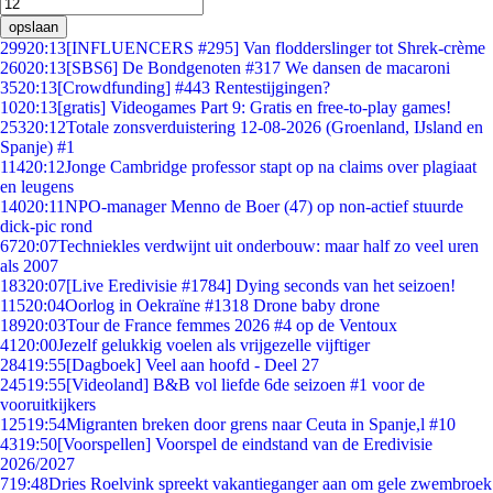
opslaan
299
20:13
[INFLUENCERS #295] Van flodderslinger tot Shrek-crème
260
20:13
[SBS6] De Bondgenoten #317 We dansen de macaroni
35
20:13
[Crowdfunding] #443 Rentestijgingen?
10
20:13
[gratis] Videogames Part 9: Gratis en free-to-play games!
253
20:12
Totale zonsverduistering 12-08-2026 (Groenland, IJsland en
Spanje) #1
114
20:12
Jonge Cambridge professor stapt op na claims over plagiaat
en leugens
140
20:11
NPO-manager Menno de Boer (47) op non-actief stuurde
dick-pic rond
67
20:07
Techniekles verdwijnt uit onderbouw: maar half zo veel uren
als 2007
183
20:07
[Live Eredivisie #1784] Dying seconds van het seizoen!
115
20:04
Oorlog in Oekraïne #1318 Drone baby drone
189
20:03
Tour de France femmes 2026 #4 op de Ventoux
41
20:00
Jezelf gelukkig voelen als vrijgezelle vijftiger
284
19:55
[Dagboek] Veel aan hoofd - Deel 27
245
19:55
[Videoland] B&B vol liefde 6de seizoen #1 voor de
vooruitkijkers
125
19:54
Migranten breken door grens naar Ceuta in Spanje,l #10
43
19:50
[Voorspellen] Voorspel de eindstand van de Eredivisie
2026/2027
7
19:48
Dries Roelvink spreekt vakantieganger aan om gele zwembroek