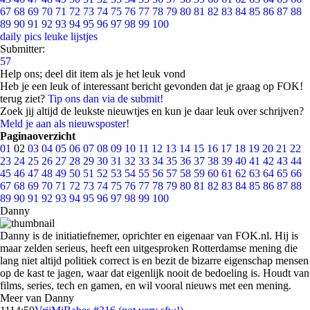
67
68
69
70
71
72
73
74
75
76
77
78
79
80
81
82
83
84
85
86
87
88
89
90
91
92
93
94
95
96
97
98
99
100
daily pics
leuke lijstjes
Submitter:
57
Help ons; deel dit item als je het leuk vond
Heb je een leuk of interessant bericht gevonden dat je graag op FOK!
terug ziet?
Tip ons dan via de submit!
Zoek jij altijd de leukste nieuwtjes en kun je daar leuk over schrijven?
Meld je aan als nieuwsposter!
Paginaoverzicht
01
02
03
04
05
06
07
08
09
10
11
12
13
14
15
16
17
18
19
20
21
22
23
24
25
26
27
28
29
30
31
32
33
34
35
36
37
38
39
40
41
42
43
44
45
46
47
48
49
50
51
52
53
54
55
56
57
58
59
60
61
62
63
64
65
66
67
68
69
70
71
72
73
74
75
76
77
78
79
80
81
82
83
84
85
86
87
88
89
90
91
92
93
94
95
96
97
98
99
100
Danny
Danny is de initiatiefnemer, oprichter en eigenaar van FOK.nl. Hij is
maar zelden serieus, heeft een uitgesproken Rotterdamse mening die
lang niet altijd politiek correct is en bezit de bizarre eigenschap mensen
op de kast te jagen, waar dat eigenlijk nooit de bedoeling is. Houdt van
films, series, tech en gamen, en wil vooral nieuws met een mening.
Meer van Danny