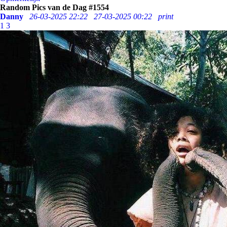
Random Pics van de Dag #1554
Danny
26-03-2025 22:22
27-03-2025 00:22
print
1
3