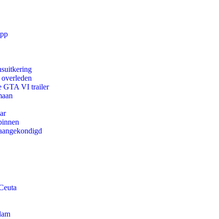
app
suitkering
d overleden
e GTA VI trailer
maan
ar
binnen
g aangekondigd
 Ceuta
rdam