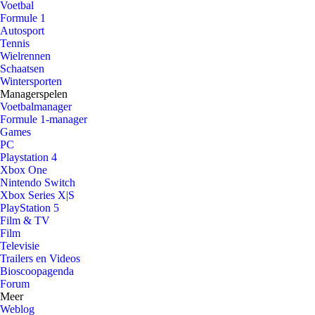
Voetbal
Formule 1
Autosport
Tennis
Wielrennen
Schaatsen
Wintersporten
Managerspelen
Voetbalmanager
Formule 1-manager
Games
PC
Playstation 4
Xbox One
Nintendo Switch
Xbox Series X|S
PlayStation 5
Film & TV
Film
Televisie
Trailers en Videos
Bioscoopagenda
Forum
Meer
Weblog