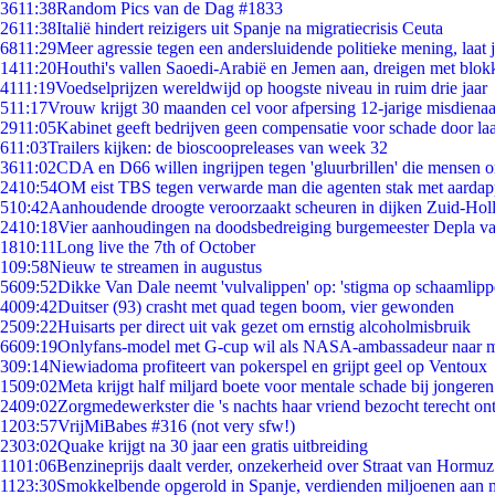
36
11:38
Random Pics van de Dag #1833
26
11:38
Italië hindert reizigers uit Spanje na migratiecrisis Ceuta
68
11:29
Meer agressie tegen een andersluidende politieke mening, laat ji
14
11:20
Houthi's vallen Saoedi-Arabië en Jemen aan, dreigen met blok
41
11:19
Voedselprijzen wereldwijd op hoogste niveau in ruim drie jaar
5
11:17
Vrouw krijgt 30 maanden cel voor afpersing 12-jarige misdienaa
29
11:05
Kabinet geeft bedrijven geen compensatie voor schade door la
6
11:03
Trailers kijken: de bioscoopreleases van week 32
36
11:02
CDA en D66 willen ingrijpen tegen 'gluurbrillen' die mensen 
24
10:54
OM eist TBS tegen verwarde man die agenten stak met aardap
5
10:42
Aanhoudende droogte veroorzaakt scheuren in dijken Zuid-Hol
24
10:18
Vier aanhoudingen na doodsbedreiging burgemeester Depla v
18
10:11
Long live the 7th of October
1
09:58
Nieuw te streamen in augustus
56
09:52
Dikke Van Dale neemt 'vulvalippen' op: 'stigma op schaamlip
40
09:42
Duitser (93) crasht met quad tegen boom, vier gewonden
25
09:22
Huisarts per direct uit vak gezet om ernstig alcoholmisbruik
66
09:19
Onlyfans-model met G-cup wil als NASA-ambassadeur naar 
3
09:14
Niewiadoma profiteert van pokerspel en grijpt geel op Ventoux
15
09:02
Meta krijgt half miljard boete voor mentale schade bij jongeren
24
09:02
Zorgmedewerkster die 's nachts haar vriend bezocht terecht on
12
03:57
VrijMiBabes #316 (not very sfw!)
23
03:02
Quake krijgt na 30 jaar een gratis uitbreiding
11
01:06
Benzineprijs daalt verder, onzekerheid over Straat van Hormuz 
11
23:30
Smokkelbende opgerold in Spanje, verdienden miljoenen aan 