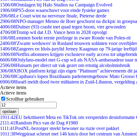
15
06/08
Ontslagen bij Halo Studios na Campaign Evolved
19
06/08
PS5-doos waarschuwt voor einde fysieke games
2
06/08
Le Court wint na nerveuze finale, Pieterse derde
29
06/08
NPO-manager Menno de Boer geschorst na dickpic in groeps
40
06/08
Duitser (93) crasht met quad tegen boom, vier gewonden
47
06/08
Trump wil dat J.D. Vance hem in 2028 opvolgt
1
06/08
Lemmen boekt eerste profzege in zware Ronde van Polen-rit
24
06/08
'Zwarte weduwes' in Rusland trouwen soldaten voor overlijden
14
06/08
Zangeres en Idols-jurylid Jerney Kaagman op 79-jarige leeftij
10
06/08
Netflix-abonnees krijgen exclusieve early access tot uitgebreid
66
06/08
Onlyfans-model met G-cup wil als NASA-ambassadeur naar 
25
06/08
Huisarts per direct uit vak gezet om ernstig alcoholmisbruik
3
06/08
XBOX platform krijgt zijn eigen "Platinum" achievements dit ja
12
06/08
Capibara's lopen Braziliaans parlementsgebouw Mato Grosso 
69
06/08
Israël meldt dood twee militairen in Zuid-Libanon, vergeldin
Actieve items
Actieve items
Scrollbar gebruiken
opslaan
19
11:42
EU bekritiseert Meta en TikTok om verspreiden desinformatie
21
11:41
Random Pics van de Dag #1980
11
11:41
PostNL-bezorger steekt bewoner na ruzie over pakket
10
11:38
Wegpiraat scheurt met 146 km/u door het centrum van Amste