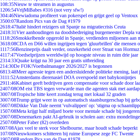
1
08:35
Nieuw te streamen in augustus
12
06:54
VrijMiBabes #316 (not very sfw!)
3
04:46
Niewiadoma profiteert van pokerspel en grijpt geel op Ventoux
35
00:07
Random Pics van de Dag #1979
26
18:47
Italië hindert reizigers uit Spanje na migratiecrisis Ceuta
24
18:31
Vier aanhoudingen na doodsbedreiging burgemeester Depla v
11
18:26
Smokkelbende opgerold in Spanje, verdienden miljoenen aan 
36
18:08
CDA en D66 willen ingrijpen tegen 'gluurbrillen' die mensen 
11
17:56
Benzineprijs daalt verder, onzekerheid over Straat van Hormuz b
41
17:47
Voedselprijzen wereldwijd op hoogste niveau in ruim drie jaar
23
14:33
Quake krijgt na 30 jaar een gratis uitbreiding
2
14:30
De FOK!Voetbalmanager 2026/2027 is begonnen
68
13:48
Meer agressie tegen een andersluidende politieke mening, laat j
31
11:52
Amsterdams dierenasiel DOA overspoeld met babykonijntjes
29
11:46
Kabinet geeft bedrijven geen compensatie voor schade door la
24
07/08
OM eist TBS tegen verwarde man die agenten stak met aardap
30
07/08
Tropische hitte keert zondag terug met lokaal 32 graden
30
07/08
Trump grijpt weer in op automatisch staatsburgerschap bij geb
56
07/08
Dikke Van Dale neemt 'vulvalippen' op: 'stigma op schaamlip
15
07/08
Meta krijgt half miljard boete voor mentale schade bij jongeren
20
07/08
Denemarken pakt AI-gebruik in scholen aan: extra mondeling
25
07/08
Peter Faber (82) overleden
0
07/08
Ajax veel te sterk voor Shelbourne, maar houdt schade beperkt
1
07/08
Nieuwkomers schitteren bij ruime Europese zege FC Twente
19
07/08
Random Pics van de Dag #1978