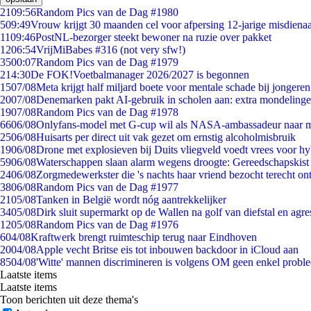
21
09:56
Random Pics van de Dag #1980
5
09:49
Vrouw krijgt 30 maanden cel voor afpersing 12-jarige misdienaa
11
09:46
PostNL-bezorger steekt bewoner na ruzie over pakket
12
06:54
VrijMiBabes #316 (not very sfw!)
35
00:07
Random Pics van de Dag #1979
2
14:30
De FOK!Voetbalmanager 2026/2027 is begonnen
15
07/08
Meta krijgt half miljard boete voor mentale schade bij jongeren
20
07/08
Denemarken pakt AI-gebruik in scholen aan: extra mondeling
19
07/08
Random Pics van de Dag #1978
66
06/08
Onlyfans-model met G-cup wil als NASA-ambassadeur naar 
25
06/08
Huisarts per direct uit vak gezet om ernstig alcoholmisbruik
19
06/08
Drone met explosieven bij Duits vliegveld voedt vrees voor hy
59
06/08
Waterschappen slaan alarm wegens droogte: Gereedschapskist
24
06/08
Zorgmedewerkster die 's nachts haar vriend bezocht terecht on
38
06/08
Random Pics van de Dag #1977
21
05/08
Tanken in België wordt nóg aantrekkelijker
34
05/08
Dirk sluit supermarkt op de Wallen na golf van diefstal en agre
12
05/08
Random Pics van de Dag #1976
6
04/08
Kraftwerk brengt ruimteschip terug naar Eindhoven
20
04/08
Apple vecht Britse eis tot inbouwen backdoor in iCloud aan
85
04/08
'Witte' mannen discrimineren is volgens OM geen enkel probl
Laatste items
Laatste items
Toon berichten uit deze thema's