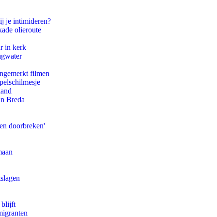
j je intimideren?
kade olieroute
r in kerk
agwater
ongemerkt filmen
pelschilmesje
land
an Breda
pen doorbreken'
maan
tslagen
blijft
migranten