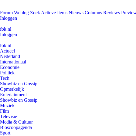
Forum
Weblog
Zoek
Actieve Items
Nieuws
Columns
Reviews
Previe
Inloggen
fok.nl
Inloggen
fok.nl
Actueel
Nederland
Internationaal
Economie
Politiek
Tech
Showbiz en Gossip
Opmerkelijk
Entertainment
Showbiz en Gossip
Muziek
Film
Televisie
Media & Cultuur
Bioscoopagenda
Sport