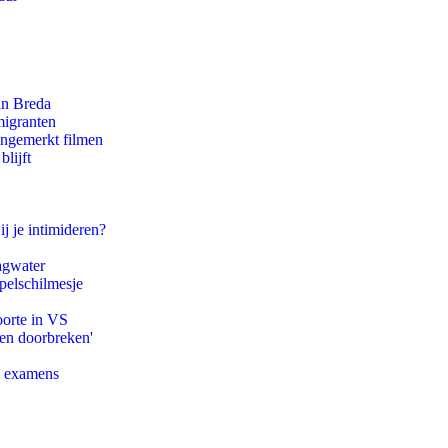
an Breda
migranten
ongemerkt filmen
lijft
ij je intimideren?
agwater
pelschilmesje
oorte in VS
pen doorbreken'
e examens