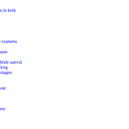
r in kerk
e examens
maan
bride aanval
 leeg
tslagen
ssie
eem