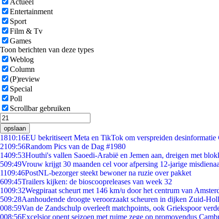
Actueel
Entertainment
Sport
Film & Tv
Games
Toon berichten van deze types
Weblog
Column
(P)review
Special
Poll
Scrollbar gebruiken
opslaan
18
10:16
EU bekritiseert Meta en TikTok om verspreiden desinformatie
21
09:56
Random Pics van de Dag #1980
14
09:53
Houthi's vallen Saoedi-Arabië en Jemen aan, dreigen met blok
5
09:49
Vrouw krijgt 30 maanden cel voor afpersing 12-jarige misdienaa
11
09:46
PostNL-bezorger steekt bewoner na ruzie over pakket
6
09:45
Trailers kijken: de bioscoopreleases van week 32
10
09:32
Wegpiraat scheurt met 146 km/u door het centrum van Amste
5
09:28
Aanhoudende droogte veroorzaakt scheuren in dijken Zuid-Hol
0
08:59
Van de Zandschulp overleeft matchpoints, ook Griekspoor verde
0
08:56
Excelsior opent seizoen met ruime zege op promovendus Camb