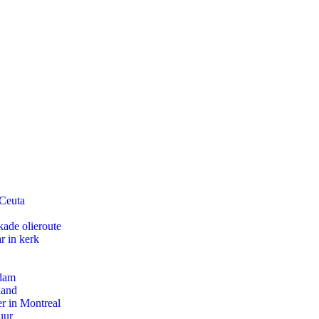
 Ceuta
kade olieroute
r in kerk
rdam
land
r in Montreal
uur