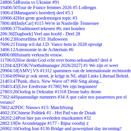
248
06:54
Russia vs Ukraine #91
194
06:50
Tour de France femmes 2026 #5 Lollergps
19
06:43
Managarm's boerderij deel #5.1
109
06:42
Het grote goedemorgen topic #3
78
06:40
[IndyCar] #115 We're in Nashville Tennessee
169
06:37
Traditioneel tekenen #6; met honden
2
06:36
[Dagboek] Veel aan hoofd - Deel 28
41
06:23
Horrorfilms #33: Halloween
76
06:21
Trump wil dat J.D. Vance hem in 2028 opvolgt
34
06:12
Astronomie in de Achtertuin #6
68
06:08
Huisarts verkracht vrouw.
117
06:02
Hoe denkt God echt over homo-seksualiteit? deel 4
112
04:42
[FOK!Voetbalmanager 2026/2027] #1 We zijn er weer
299
04:18
[AMV] VS #1312 spammers van de internationale rechtsorde
153
04:09
Wat je ook stemt, je krijgt in NL altijd Links Liberaal Beleid.
214
03:47
Punk, disco, New Wave of? #60 Sing along...
194
03:45
[Live Eredivisie #1786] We zijn begonnen!
278
03:26
Oorlog in Oekraïne #1318 Drone baby drone
73
02:44
Spaanstalige nummers #34 A que calor nos pasaremos por el
verano?
78
02:42
PDC Nieuws #15: Matchfixing
46
02:35
Chinese Politiek #1 - Het Pad van de Draak
282
02:24
Post hier pas overleden muzikanten #32
28
02:19
De Avondetappe #177 - Bijna voorbij :(
269
02:16
Oorlog Iran #136 Bridge and powerplant day incoming?