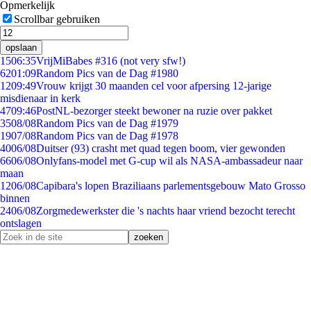
Opmerkelijk
Scrollbar gebruiken
opslaan
15
06:35
VrijMiBabes #316 (not very sfw!)
62
01:09
Random Pics van de Dag #1980
12
09:49
Vrouw krijgt 30 maanden cel voor afpersing 12-jarige
misdienaar in kerk
47
09:46
PostNL-bezorger steekt bewoner na ruzie over pakket
35
08/08
Random Pics van de Dag #1979
19
07/08
Random Pics van de Dag #1978
40
06/08
Duitser (93) crasht met quad tegen boom, vier gewonden
66
06/08
Onlyfans-model met G-cup wil als NASA-ambassadeur naar
maan
12
06/08
Capibara's lopen Braziliaans parlementsgebouw Mato Grosso
binnen
24
06/08
Zorgmedewerkster die 's nachts haar vriend bezocht terecht
ontslagen