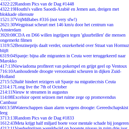
43
22:22
Random Pics van de Dag #1448
43
22:19
Houthi's vallen Saoedi-Arabië en Jemen aan, dreigen met
blokkade olieroute
15
21:37
VrijMiBabes #316 (not very sfw!)
26
21:30
Wegpiraat scheurt met 146 km/u door het centrum van
Amsterdam
39
20:08
CDA en D66 willen ingrijpen tegen 'gluurbrillen' die mensen
ongemerkt filmen
13
19:52
Benzineprijs daalt verder, onzekerheid over Straat van Hormuz
blijft
63
19:04
Spanje: bijna alle migranten in Ceuta weer teruggekeerd naar
Marokko
4
17:13
Niewiadoma profiteert van pokerspel en grijpt geel op Ventoux
7
16:10
Aanhoudende droogte veroorzaakt scheuren in dijken Zuid-
Holland
27
15:52
Italië hindert reizigers uit Spanje na migratiecrisis Ceuta
23
14:17
Long live the 7th of October
2
14:11
Nieuw te streamen in augustus
1
14:08
Excelsior opent seizoen met ruime zege op promovendus
Cambuur
60
13:58
Waterschappen slaan alarm wegens droogte: Gereedschapskist
leeg
37
13:13
Random Pics van de Dag #1833
16
12:43
Meta krijgt half miljard boete voor mentale schade bij jongeren
42
12:11
Voedselprijzen wereldwijd op hoogste niveau in ruim drie jaar