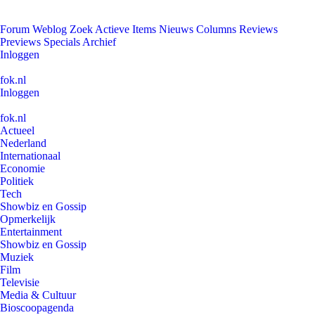
Forum
Weblog
Zoek
Actieve Items
Nieuws
Columns
Reviews
Previews
Specials
Archief
Inloggen
fok.nl
Inloggen
fok.nl
Actueel
Nederland
Internationaal
Economie
Politiek
Tech
Showbiz en Gossip
Opmerkelijk
Entertainment
Showbiz en Gossip
Muziek
Film
Televisie
Media & Cultuur
Bioscoopagenda