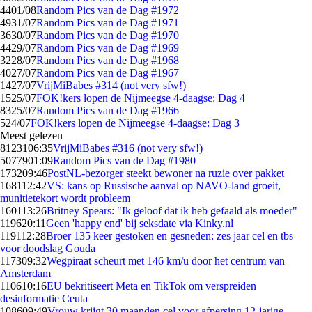
44
01/08
Random Pics van de Dag #1972
49
31/07
Random Pics van de Dag #1971
36
30/07
Random Pics van de Dag #1970
44
29/07
Random Pics van de Dag #1969
32
28/07
Random Pics van de Dag #1968
40
27/07
Random Pics van de Dag #1967
14
27/07
VrijMiBabes #314 (not very sfw!)
15
25/07
FOK!kers lopen de Nijmeegse 4-daagse: Dag 4
83
25/07
Random Pics van de Dag #1966
5
24/07
FOK!kers lopen de Nijmeegse 4-daagse: Dag 3
Meest gelezen
81231
06:35
VrijMiBabes #316 (not very sfw!)
50779
01:09
Random Pics van de Dag #1980
1732
09:46
PostNL-bezorger steekt bewoner na ruzie over pakket
1681
12:42
VS: kans op Russische aanval op NAVO-land groeit,
munitietekort wordt probleem
1601
13:26
Britney Spears: "Ik geloof dat ik heb gefaald als moeder"
1196
20:11
Geen 'happy end' bij seksdate via Kinky.nl
1191
12:28
Broer 135 keer gestoken en gesneden: zes jaar cel en tbs
voor doodslag Gouda
1173
09:32
Wegpiraat scheurt met 146 km/u door het centrum van
Amsterdam
1106
10:16
EU bekritiseert Meta en TikTok om verspreiden
desinformatie Ceuta
1086
09:49
Vrouw krijgt 30 maanden cel voor afpersing 12-jarige