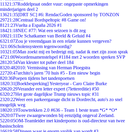
113
21:37
Roddelpraat onder vuur: ongepaste opmerkingen
minderjarigen deel 2
136
21:35
[DRT SC] #6: RendacGoden sponsored by TONZON
297
21:28
Centraal Bordspeltopic #8 Game on!
81
21:23
Vuelta a España 2026 #1
184
21:18
NEC #77: Wat een seizoen is dit zeg
100
21:11
De Schatkamer van Beeld & Geluid #4
63
21:07
Zou je vreemdgaan in een relatie kunnen vergeven?
3
21:06
Scholensysteem tegenwoordig?
103
21:05
Man zoekt mij en bedreigt mij, nadat ik met zijn zoon sprak
47
21:00
Woordensamenstelspel #1184 met 2 woorden spreken SVP
281
20:54
Van kleuter tot puber deel 184
83
20:48
2010: Vermissing van Herman Ploegstra
227
20:47
archito's jaren '70 huis #5 - Een nieuw begin
8
20:36
Poepen tijdens het tandenpoetsen
18
20:31
[Boekbespreking] Yesteryear - Caro Claire Burke
206
20:29
Verander een letter expert (7lettereditie) #50
63
20:27
Het grote dagelijkse Trump nieuws topic #31
23
20:22
Weer een parkeergarage dicht in Dordrecht, auto's zo snel
mogelijk weg
180
20:19
Touwtrekken 2.0 #636 - Team 1 beste team *G* *O*
26
20:07
Twee zwaargewonden bij eenzijdig ongeval Zeeland.
52
20:05
OM-Teamleider met kinderporno is oud-directeur van twee
basisscholen
166
19:58
Dingen waar je enorm vrolijk van wordt #3