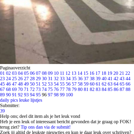
Paginaoverzicht
01
02
03
04
05
06
07
08
09
10
11
12
13
14
15
16
17
18
19
20
21
22
23
24
25
26
27
28
29
30
31
32
33
34
35
36
37
38
39
40
41
42
43
44
45
46
47
48
49
50
51
52
53
54
55
56
57
58
59
60
61
62
63
64
65
66
67
68
69
70
71
72
73
74
75
76
77
78
79
80
81
82
83
84
85
86
87
88
89
90
91
92
93
94
95
96
97
98
99
100
daily pics
leuke lijstjes
Submitter:
39
Help ons; deel dit item als je het leuk vond
Heb je een leuk of interessant bericht gevonden dat je graag op FOK!
terug ziet?
Tip ons dan via de submit!
Zoek jij altijd de leukste nieuwtjes en kun je daar leuk over schrijven?