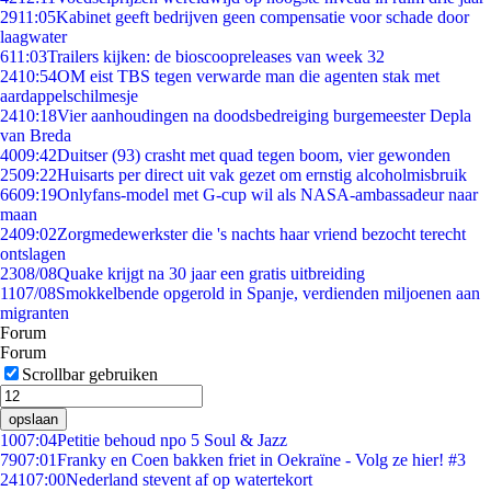
29
11:05
Kabinet geeft bedrijven geen compensatie voor schade door
laagwater
6
11:03
Trailers kijken: de bioscoopreleases van week 32
24
10:54
OM eist TBS tegen verwarde man die agenten stak met
aardappelschilmesje
24
10:18
Vier aanhoudingen na doodsbedreiging burgemeester Depla
van Breda
40
09:42
Duitser (93) crasht met quad tegen boom, vier gewonden
25
09:22
Huisarts per direct uit vak gezet om ernstig alcoholmisbruik
66
09:19
Onlyfans-model met G-cup wil als NASA-ambassadeur naar
maan
24
09:02
Zorgmedewerkster die 's nachts haar vriend bezocht terecht
ontslagen
23
08/08
Quake krijgt na 30 jaar een gratis uitbreiding
11
07/08
Smokkelbende opgerold in Spanje, verdienden miljoenen aan
migranten
Forum
Forum
Scrollbar gebruiken
opslaan
10
07:04
Petitie behoud npo 5 Soul & Jazz
79
07:01
Franky en Coen bakken friet in Oekraïne - Volg ze hier! #3
241
07:00
Nederland stevent af op watertekort