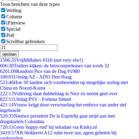
Toon berichten van deze types
Weblog
Column
(P)review
Special
Poll
Scrollbar gebruiken
opslaan
15
06:35
VrijMiBabes #316 (not very sfw!)
6
06:30
Trailers kijken: de bioscoopreleases van week 32
62
01:09
Random Pics van de Dag #1980
1
00:01
Uitslag AZ - ADO Den Haag
5
23:46
Hoe 30 landen zich voorbereiden op mogelijke oorlog met
China en Noord-Korea
2
22:13
Vollering slaat dubbelslag in Nice en neemt geel over
8
22:11
Uitslag PSV - Fortuna Sittard
4
21:14
Vrouw krijgt door verwisseling het embryo van ander stel
ingebracht
5
20:35
Nieuwe president De la Espriella gaat strijd aan met
drugskartels Colombia
7
20:11
Geen 'happy end' bij seksdate via Kinky.nl
34
19:57
XR blokkeert A12 ruim twee uur, agent gebeten bij
aanhouding