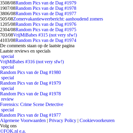
35
08/08
Random Pics van de Dag #1979
19
07/08
Random Pics van de Dag #1978
38
06/08
Random Pics van de Dag #1977
5
05/08
Zomervakantieweerbericht: aanhoudend zomers
12
05/08
Random Pics van de Dag #1976
23
04/08
Random Pics van de Dag #1975
7
03/08
VrijMiBabes #315 (not very sfw!)
41
03/08
Random Pics van de Dag #1974
De comments staan op de laatste pagina
Laatste reviews en specials
special
VrijMiBabes #316 (not very sfw!)
special
Random Pics van de Dag #1980
special
Random Pics van de Dag #1979
special
Random Pics van de Dag #1978
review
Forensics: Crime Scene Detective
special
Random Pics van de Dag #1977
Algemene Voorwaarden
|
Privacy Policy
|
Cookievoorkeuren
Volg ons
©FOK.nl e.a.