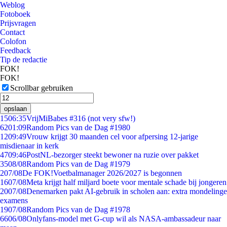
Weblog
Fotoboek
Prijsvragen
Contact
Colofon
Feedback
Tip de redactie
FOK!
FOK!
Scrollbar gebruiken
opslaan
15
06:35
VrijMiBabes #316 (not very sfw!)
62
01:09
Random Pics van de Dag #1980
12
09:49
Vrouw krijgt 30 maanden cel voor afpersing 12-jarige
misdienaar in kerk
47
09:46
PostNL-bezorger steekt bewoner na ruzie over pakket
35
08/08
Random Pics van de Dag #1979
2
07/08
De FOK!Voetbalmanager 2026/2027 is begonnen
16
07/08
Meta krijgt half miljard boete voor mentale schade bij jongeren
20
07/08
Denemarken pakt AI-gebruik in scholen aan: extra mondelinge
examens
19
07/08
Random Pics van de Dag #1978
66
06/08
Onlyfans-model met G-cup wil als NASA-ambassadeur naar