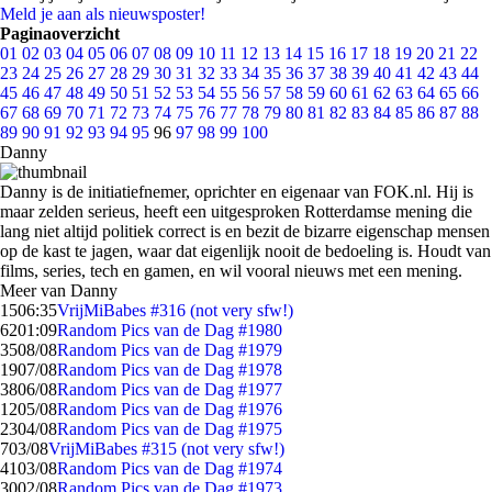
Meld je aan als nieuwsposter!
Paginaoverzicht
01
02
03
04
05
06
07
08
09
10
11
12
13
14
15
16
17
18
19
20
21
22
23
24
25
26
27
28
29
30
31
32
33
34
35
36
37
38
39
40
41
42
43
44
45
46
47
48
49
50
51
52
53
54
55
56
57
58
59
60
61
62
63
64
65
66
67
68
69
70
71
72
73
74
75
76
77
78
79
80
81
82
83
84
85
86
87
88
89
90
91
92
93
94
95
96
97
98
99
100
Danny
Danny is de initiatiefnemer, oprichter en eigenaar van FOK.nl. Hij is
maar zelden serieus, heeft een uitgesproken Rotterdamse mening die
lang niet altijd politiek correct is en bezit de bizarre eigenschap mensen
op de kast te jagen, waar dat eigenlijk nooit de bedoeling is. Houdt van
films, series, tech en gamen, en wil vooral nieuws met een mening.
Meer van Danny
15
06:35
VrijMiBabes #316 (not very sfw!)
62
01:09
Random Pics van de Dag #1980
35
08/08
Random Pics van de Dag #1979
19
07/08
Random Pics van de Dag #1978
38
06/08
Random Pics van de Dag #1977
12
05/08
Random Pics van de Dag #1976
23
04/08
Random Pics van de Dag #1975
7
03/08
VrijMiBabes #315 (not very sfw!)
41
03/08
Random Pics van de Dag #1974
30
02/08
Random Pics van de Dag #1973