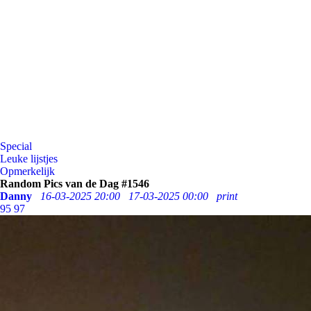
Special
Leuke lijstjes
Opmerkelijk
Random Pics van de Dag #1546
Danny
16-03-2025 20:00
17-03-2025 00:00
print
95
97