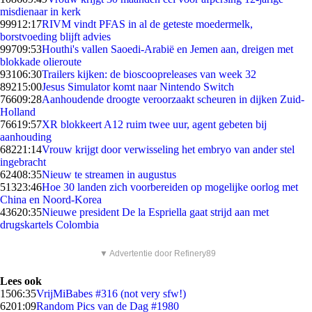
misdienaar in kerk
999
12:17
RIVM vindt PFAS in al de geteste moedermelk,
borstvoeding blijft advies
997
09:53
Houthi's vallen Saoedi-Arabië en Jemen aan, dreigen met
blokkade olieroute
931
06:30
Trailers kijken: de bioscoopreleases van week 32
892
15:00
Jesus Simulator komt naar Nintendo Switch
766
09:28
Aanhoudende droogte veroorzaakt scheuren in dijken Zuid-
Holland
766
19:57
XR blokkeert A12 ruim twee uur, agent gebeten bij
aanhouding
682
21:14
Vrouw krijgt door verwisseling het embryo van ander stel
ingebracht
624
08:35
Nieuw te streamen in augustus
513
23:46
Hoe 30 landen zich voorbereiden op mogelijke oorlog met
China en Noord-Korea
436
20:35
Nieuwe president De la Espriella gaat strijd aan met
drugskartels Colombia
▼ Advertentie door Refinery89
Lees ook
15
06:35
VrijMiBabes #316 (not very sfw!)
62
01:09
Random Pics van de Dag #1980