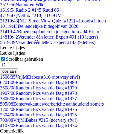
25
19:56
Natuur en Wild
16
19:54
Radio 2 #145 Ruud 66
47
19:47
[Netflix #210] TUDUM
212
19:43
[NL] Street View Quiz [#122] - Loogisch toch
101
19:43
De landelijke hittegolf van 2026
214
19:42
Bloemen/planten in je eigen tuin #94 Kleur!
148
19:42
Verander één letter: Expert #91 (10 letters)
55
19:39
Verander één letter: Expert #143 (9 letters)
Leuke lijstjes
Leuke lijstjes
Scrollbar gebruiken
opslaan
15
06:35
VrijMiBabes #316 (not very sfw!)
62
01:09
Random Pics van de Dag #1980
35
08/08
Random Pics van de Dag #1979
19
07/08
Random Pics van de Dag #1978
38
06/08
Random Pics van de Dag #1977
5
05/08
Zomervakantieweerbericht: aanhoudend zomers
12
05/08
Random Pics van de Dag #1976
23
04/08
Random Pics van de Dag #1975
7
03/08
VrijMiBabes #315 (not very sfw!)
41
03/08
Random Pics van de Dag #1974
Opmerkelijk