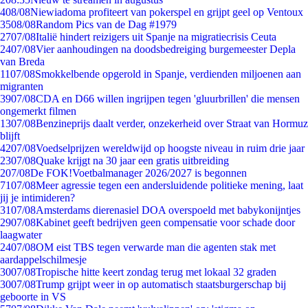
4
08/08
Niewiadoma profiteert van pokerspel en grijpt geel op Ventoux
35
08/08
Random Pics van de Dag #1979
27
07/08
Italië hindert reizigers uit Spanje na migratiecrisis Ceuta
24
07/08
Vier aanhoudingen na doodsbedreiging burgemeester Depla
van Breda
11
07/08
Smokkelbende opgerold in Spanje, verdienden miljoenen aan
migranten
39
07/08
CDA en D66 willen ingrijpen tegen 'gluurbrillen' die mensen
ongemerkt filmen
13
07/08
Benzineprijs daalt verder, onzekerheid over Straat van Hormuz
blijft
42
07/08
Voedselprijzen wereldwijd op hoogste niveau in ruim drie jaar
23
07/08
Quake krijgt na 30 jaar een gratis uitbreiding
2
07/08
De FOK!Voetbalmanager 2026/2027 is begonnen
71
07/08
Meer agressie tegen een andersluidende politieke mening, laat
jij je intimideren?
31
07/08
Amsterdams dierenasiel DOA overspoeld met babykonijntjes
29
07/08
Kabinet geeft bedrijven geen compensatie voor schade door
laagwater
24
07/08
OM eist TBS tegen verwarde man die agenten stak met
aardappelschilmesje
30
07/08
Tropische hitte keert zondag terug met lokaal 32 graden
30
07/08
Trump grijpt weer in op automatisch staatsburgerschap bij
geboorte in VS