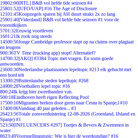
198
02:00
[RTL] B&B vol liefde 6de seizoen #4
258
01:52
[UFO/UAP] #16 The Age of Disclosure
121
01:45
Koopzegels sparen bij AH duurt straks 2x zo lang
259
01:40
[Videoland] B&B vol liefde 6de seizoen #1 voor de
vooruitkijkers
57
01:32
Eeuwig voortleven
16
01:21
Ik rook nog steeds
145
00:50
Jonge Cambridge professor stapt op na claims over plagiaat
en leugens
9
00:36
TV Time (tracking app) stopt! Alternatief?
147
00:32
[AKQ] #3384 Topic met vragen. En soms goede
antwoorden.
236
00:30
Nederlandse plaatsnamen lepeltopic #213 elk gehucht met
een bord telt
133
00:29
Buitenlandse steden lepeltopic #268
249
00:28
Voetballers lepel topic #16
8
00:24
Ik krijg hier zweethanden van.
5
00:18
Eindhoven heeft eigen Reflecting Pool
175
00:10
Migranten breken door grens naar Ceuta in Spanje,l #10
174
00:06
Vandaag 40 jaar geleden... #3
264
23:56
Totale zonsverduistering 12-08-2026 (Groenland, IJsland en
Spanje) #1
5
23:50
[INFLUENCERS #297] Toetjes & Bevers & Zwemmen in
water
86
23:49
Voorspellingstopic: Wie is hier de weerkundige? #16