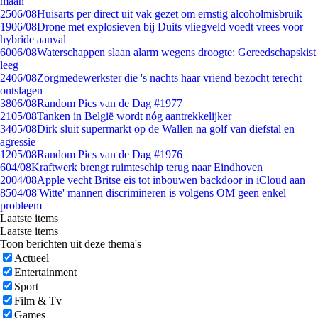
maan
25
06/08
Huisarts per direct uit vak gezet om ernstig alcoholmisbruik
19
06/08
Drone met explosieven bij Duits vliegveld voedt vrees voor
hybride aanval
60
06/08
Waterschappen slaan alarm wegens droogte: Gereedschapskist
leeg
24
06/08
Zorgmedewerkster die 's nachts haar vriend bezocht terecht
ontslagen
38
06/08
Random Pics van de Dag #1977
21
05/08
Tanken in België wordt nóg aantrekkelijker
34
05/08
Dirk sluit supermarkt op de Wallen na golf van diefstal en
agressie
12
05/08
Random Pics van de Dag #1976
6
04/08
Kraftwerk brengt ruimteschip terug naar Eindhoven
20
04/08
Apple vecht Britse eis tot inbouwen backdoor in iCloud aan
85
04/08
'Witte' mannen discrimineren is volgens OM geen enkel
probleem
Laatste items
Laatste items
Toon berichten uit deze thema's
Actueel
Entertainment
Sport
Film & Tv
Games