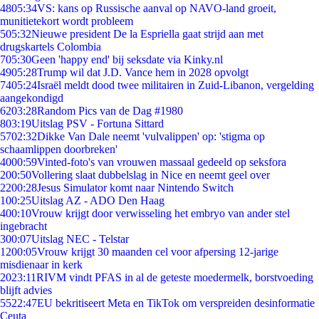
48
05:34
VS: kans op Russische aanval op NAVO-land groeit,
munitietekort wordt probleem
5
05:32
Nieuwe president De la Espriella gaat strijd aan met
drugskartels Colombia
7
05:30
Geen 'happy end' bij seksdate via Kinky.nl
49
05:28
Trump wil dat J.D. Vance hem in 2028 opvolgt
74
05:24
Israël meldt dood twee militairen in Zuid-Libanon, vergelding
aangekondigd
62
03:28
Random Pics van de Dag #1980
8
03:19
Uitslag PSV - Fortuna Sittard
57
02:32
Dikke Van Dale neemt 'vulvalippen' op: 'stigma op
schaamlippen doorbreken'
40
00:59
Vinted-foto's van vrouwen massaal gedeeld op seksfora
2
00:50
Vollering slaat dubbelslag in Nice en neemt geel over
22
00:28
Jesus Simulator komt naar Nintendo Switch
1
00:25
Uitslag AZ - ADO Den Haag
4
00:10
Vrouw krijgt door verwisseling het embryo van ander stel
ingebracht
3
00:07
Uitslag NEC - Telstar
12
00:05
Vrouw krijgt 30 maanden cel voor afpersing 12-jarige
misdienaar in kerk
20
23:11
RIVM vindt PFAS in al de geteste moedermelk, borstvoeding
blijft advies
55
22:47
EU bekritiseert Meta en TikTok om verspreiden desinformatie
Ceuta