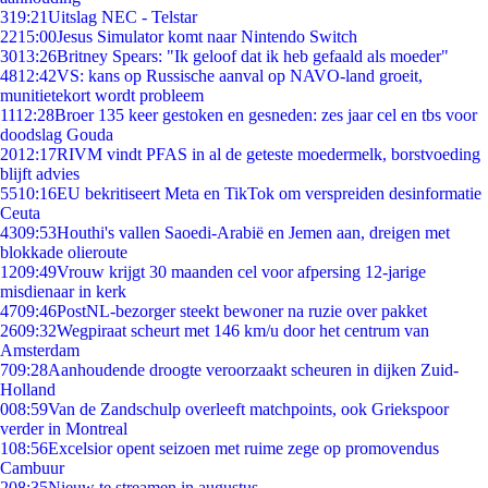
3
19:21
Uitslag NEC - Telstar
22
15:00
Jesus Simulator komt naar Nintendo Switch
30
13:26
Britney Spears: "Ik geloof dat ik heb gefaald als moeder"
48
12:42
VS: kans op Russische aanval op NAVO-land groeit,
munitietekort wordt probleem
11
12:28
Broer 135 keer gestoken en gesneden: zes jaar cel en tbs voor
doodslag Gouda
20
12:17
RIVM vindt PFAS in al de geteste moedermelk, borstvoeding
blijft advies
55
10:16
EU bekritiseert Meta en TikTok om verspreiden desinformatie
Ceuta
43
09:53
Houthi's vallen Saoedi-Arabië en Jemen aan, dreigen met
blokkade olieroute
12
09:49
Vrouw krijgt 30 maanden cel voor afpersing 12-jarige
misdienaar in kerk
47
09:46
PostNL-bezorger steekt bewoner na ruzie over pakket
26
09:32
Wegpiraat scheurt met 146 km/u door het centrum van
Amsterdam
7
09:28
Aanhoudende droogte veroorzaakt scheuren in dijken Zuid-
Holland
0
08:59
Van de Zandschulp overleeft matchpoints, ook Griekspoor
verder in Montreal
1
08:56
Excelsior opent seizoen met ruime zege op promovendus
Cambuur
2
08:35
Nieuw te streamen in augustus