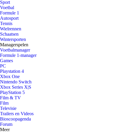
Sport
Voetbal
Formule 1
Autosport
Tennis
Wielrennen
Schaatsen
Wintersporten
Managerspelen
Voetbalmanager
Formule 1-manager
Games
PC
Playstation 4
Xbox One
Nintendo Switch
Xbox Series X|S
PlayStation 5
Film & TV
Film
Televisie
Trailers en Videos
Bioscoopagenda
Forum
Meer