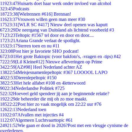
119
23:47
Huisarts doet haar werk onder invloed van alcohol
3
23:45
Podcasts
187
23:38
[Wielrennen #616] Brennan!
116
23:37
Vrouwen willen geen man meer #30
175
23:31
[WLR SC #417] Nieuw deel openen was kaputt
67
23:29
De neergang van Duitsland als lichtend voorbeeld #3
71
23:23
Teltopic #1567 tel door en door en door....
17
23:21
Ariana Grande verlaat de spotlight.
153
23:17
Sterren toen en nu #11
3
23:08
Post hier je favoriete SHO podcast!
67
23:01
Het grote Baktopic (voor bakfoto's, -vragen en -tips) #42
72
22:59
[Lil Kleine#12] Nieuwe afleveringen op Prime
34
22:59
[AZ#98] Heel Nederland achter AZ
138
22:54
Meisjesnamenlepeltopic #367 LOOOOL LAPO
40
22:53
Dierenlepeltopic #150
38
22:53
Het hele alfabet #108 en 4letterwoord
90
22:34
Nederlandse Politiek #725
5
22:32
Hoeveel geld spendeer jij aan je beginnende relatie?
19
22:29
de beheerder die mij oh zo moe maakt.
185
22:22
Post hier zo vaak mogelijk om 22:22 uur #76
126
22:13
Nederland toen
110
22:07
Afvallen met injecties #4
11
22:07
Algemeen Luchtvaarttopic #61
249
21:52
Wie gaan er dood in 2026?Post met een vleugje cynisme de
overledenen.