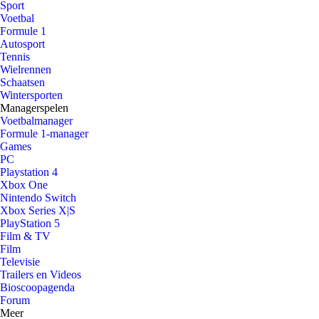
Sport
Voetbal
Formule 1
Autosport
Tennis
Wielrennen
Schaatsen
Wintersporten
Managerspelen
Voetbalmanager
Formule 1-manager
Games
PC
Playstation 4
Xbox One
Nintendo Switch
Xbox Series X|S
PlayStation 5
Film & TV
Film
Televisie
Trailers en Videos
Bioscoopagenda
Forum
Meer