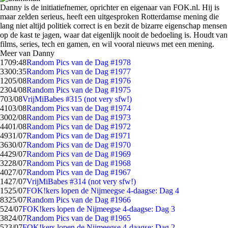
Danny is de initiatiefnemer, oprichter en eigenaar van FOK.nl. Hij is
maar zelden serieus, heeft een uitgesproken Rotterdamse mening die
lang niet altijd politiek correct is en bezit de bizarre eigenschap mensen
op de kast te jagen, waar dat eigenlijk nooit de bedoeling is. Houdt van
films, series, tech en gamen, en wil vooral nieuws met een mening.
Meer van Danny
17
09:48
Random Pics van de Dag #1978
33
00:35
Random Pics van de Dag #1977
12
05/08
Random Pics van de Dag #1976
23
04/08
Random Pics van de Dag #1975
7
03/08
VrijMiBabes #315 (not very sfw!)
41
03/08
Random Pics van de Dag #1974
30
02/08
Random Pics van de Dag #1973
44
01/08
Random Pics van de Dag #1972
49
31/07
Random Pics van de Dag #1971
36
30/07
Random Pics van de Dag #1970
44
29/07
Random Pics van de Dag #1969
32
28/07
Random Pics van de Dag #1968
40
27/07
Random Pics van de Dag #1967
14
27/07
VrijMiBabes #314 (not very sfw!)
15
25/07
FOK!kers lopen de Nijmeegse 4-daagse: Dag 4
83
25/07
Random Pics van de Dag #1966
5
24/07
FOK!kers lopen de Nijmeegse 4-daagse: Dag 3
38
24/07
Random Pics van de Dag #1965
5
23/07
FOK!kers lopen de Nijmeegse 4-daagse: Dag 2