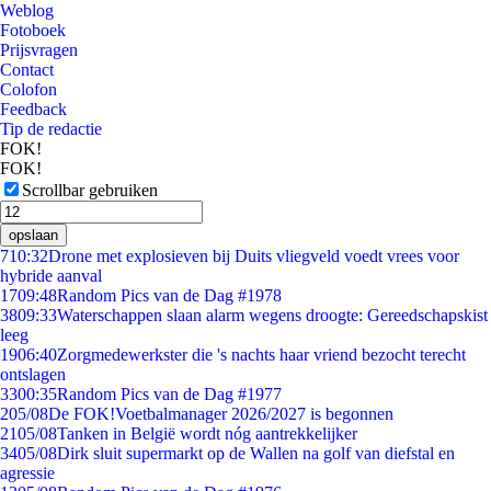
Weblog
Fotoboek
Prijsvragen
Contact
Colofon
Feedback
Tip de redactie
FOK!
FOK!
Scrollbar gebruiken
opslaan
7
10:32
Drone met explosieven bij Duits vliegveld voedt vrees voor
hybride aanval
17
09:48
Random Pics van de Dag #1978
38
09:33
Waterschappen slaan alarm wegens droogte: Gereedschapskist
leeg
19
06:40
Zorgmedewerkster die 's nachts haar vriend bezocht terecht
ontslagen
33
00:35
Random Pics van de Dag #1977
2
05/08
De FOK!Voetbalmanager 2026/2027 is begonnen
21
05/08
Tanken in België wordt nóg aantrekkelijker
34
05/08
Dirk sluit supermarkt op de Wallen na golf van diefstal en
agressie