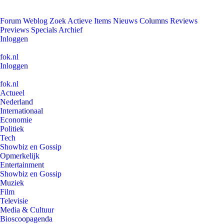
Forum
Weblog
Zoek
Actieve Items
Nieuws
Columns
Reviews
Previews
Specials
Archief
Inloggen
fok.nl
Inloggen
fok.nl
Actueel
Nederland
Internationaal
Economie
Politiek
Tech
Showbiz en Gossip
Opmerkelijk
Entertainment
Showbiz en Gossip
Muziek
Film
Televisie
Media & Cultuur
Bioscoopagenda