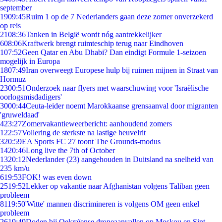
september
19
09:45
Ruim 1 op de 7 Nederlanders gaan deze zomer onverzekerd
op reis
21
08:36
Tanken in België wordt nóg aantrekkelijker
6
08:06
Kraftwerk brengt ruimteschip terug naar Eindhoven
1
07:52
Geen Qatar en Abu Dhabi? Dan eindigt Formule 1-seizoen
mogelijk in Europa
18
07:49
Iran overweegt Europese hulp bij ruimen mijnen in Straat van
Hormuz
23
00:51
Onderzoek naar flyers met waarschuwing voor 'Israëlische
oorlogsmisdadigers'
30
00:44
Ceuta-leider noemt Marokkaanse grensaanval door migranten
'gruweldaad'
4
23:27
Zomervakantieweerbericht: aanhoudend zomers
1
22:57
Vollering de sterkste na lastige heuvelrit
3
20:59
EA Sports FC 27 toont The Grounds-modus
14
20:46
Long live the 7th of October
13
20:12
Nederlander (23) aangehouden in Duitsland na snelheid van
235 km/u
6
19:53
FOK! was even down
25
19:52
Lekker op vakantie naar Afghanistan volgens Taliban geen
probleem
81
19:50
'Witte' mannen discrimineren is volgens OM geen enkel
probleem
26
19:49
Doden bij Oekraïense droneaanvallen op Moskou en Sint-