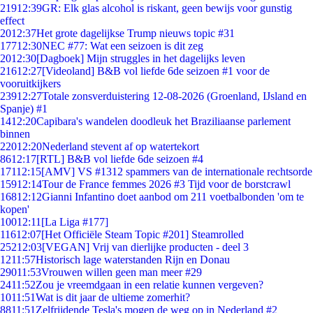
219
12:39
GR: Elk glas alcohol is riskant, geen bewijs voor gunstig
effect
20
12:37
Het grote dagelijkse Trump nieuws topic #31
177
12:30
NEC #77: Wat een seizoen is dit zeg
20
12:30
[Dagboek] Mijn struggles in het dagelijks leven
216
12:27
[Videoland] B&B vol liefde 6de seizoen #1 voor de
vooruitkijkers
239
12:27
Totale zonsverduistering 12-08-2026 (Groenland, IJsland en
Spanje) #1
14
12:20
Capibara's wandelen doodleuk het Braziliaanse parlement
binnen
220
12:20
Nederland stevent af op watertekort
86
12:17
[RTL] B&B vol liefde 6de seizoen #4
171
12:15
[AMV] VS #1312 spammers van de internationale rechtsorde
159
12:14
Tour de France femmes 2026 #3 Tijd voor de borstcrawl
168
12:12
Gianni Infantino doet aanbod om 211 voetbalbonden 'om te
kopen'
100
12:11
[La Liga #177]
116
12:07
[Het Officiële Steam Topic #201] Steamrolled
252
12:03
[VEGAN] Vrij van dierlijke producten - deel 3
12
11:57
Historisch lage waterstanden Rijn en Donau
290
11:53
Vrouwen willen geen man meer #29
24
11:52
Zou je vreemdgaan in een relatie kunnen vergeven?
10
11:51
Wat is dit jaar de ultieme zomerhit?
88
11:51
Zelfrijdende Tesla's mogen de weg op in Nederland #2