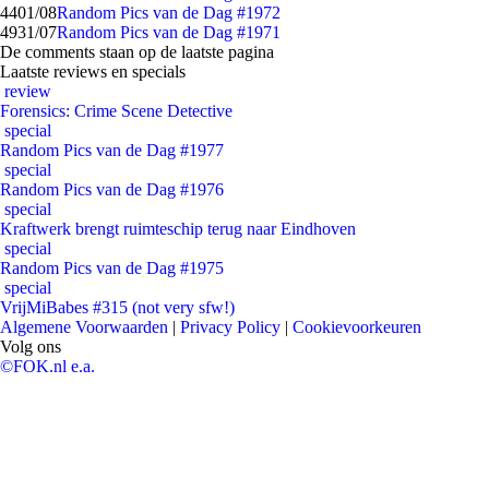
44
01/08
Random Pics van de Dag #1972
49
31/07
Random Pics van de Dag #1971
De comments staan op de laatste pagina
Laatste reviews en specials
review
Forensics: Crime Scene Detective
special
Random Pics van de Dag #1977
special
Random Pics van de Dag #1976
special
Kraftwerk brengt ruimteschip terug naar Eindhoven
special
Random Pics van de Dag #1975
special
VrijMiBabes #315 (not very sfw!)
Algemene Voorwaarden
|
Privacy Policy
|
Cookievoorkeuren
Volg ons
©FOK.nl e.a.