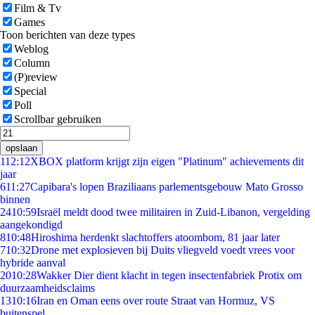
Film & Tv
Games
Toon berichten van deze types
Weblog
Column
(P)review
Special
Poll
Scrollbar gebruiken
opslaan
1
12:12
XBOX platform krijgt zijn eigen "Platinum" achievements dit
jaar
6
11:27
Capibara's lopen Braziliaans parlementsgebouw Mato Grosso
binnen
24
10:59
Israël meldt dood twee militairen in Zuid-Libanon, vergelding
aangekondigd
8
10:48
Hiroshima herdenkt slachtoffers atoombom, 81 jaar later
7
10:32
Drone met explosieven bij Duits vliegveld voedt vrees voor
hybride aanval
20
10:28
Wakker Dier dient klacht in tegen insectenfabriek Protix om
duurzaamheidsclaims
13
10:16
Iran en Oman eens over route Straat van Hormuz, VS
buitenspel