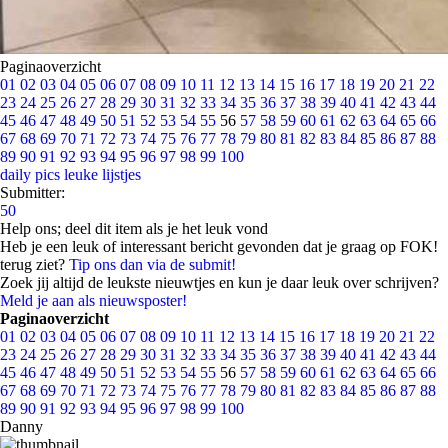
Paginaoverzicht
01
02
03
04
05
06
07
08
09
10
11
12
13
14
15
16
17
18
19
20
21
22
23
24
25
26
27
28
29
30
31
32
33
34
35
36
37
38
39
40
41
42
43
44
45
46
47
48
49
50
51
52
53
54
55
56
57
58
59
60
61
62
63
64
65
66
67
68
69
70
71
72
73
74
75
76
77
78
79
80
81
82
83
84
85
86
87
88
89
90
91
92
93
94
95
96
97
98
99
100
daily pics
leuke lijstjes
Submitter:
50
Help ons; deel dit item als je het leuk vond
Heb je een leuk of interessant bericht gevonden dat je graag op FOK!
terug ziet?
Tip ons dan via de submit!
Zoek jij altijd de leukste nieuwtjes en kun je daar leuk over schrijven?
Meld je aan als nieuwsposter!
Paginaoverzicht
01
02
03
04
05
06
07
08
09
10
11
12
13
14
15
16
17
18
19
20
21
22
23
24
25
26
27
28
29
30
31
32
33
34
35
36
37
38
39
40
41
42
43
44
45
46
47
48
49
50
51
52
53
54
55
56
57
58
59
60
61
62
63
64
65
66
67
68
69
70
71
72
73
74
75
76
77
78
79
80
81
82
83
84
85
86
87
88
89
90
91
92
93
94
95
96
97
98
99
100
Danny