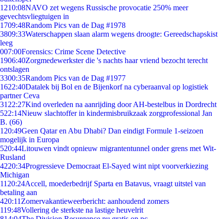
12
10:08
NAVO zet wegens Russische provocatie 250% meer
gevechtsvliegtuigen in
17
09:48
Random Pics van de Dag #1978
38
09:33
Waterschappen slaan alarm wegens droogte: Gereedschapskist
leeg
0
07:00
Forensics: Crime Scene Detective
19
06:40
Zorgmedewerkster die 's nachts haar vriend bezocht terecht
ontslagen
33
00:35
Random Pics van de Dag #1977
16
22:40
Datalek bij Bol en de Bijenkorf na cyberaanval op logistiek
partner Ceva
31
22:27
Kind overleden na aanrijding door AH-bestelbus in Dordrecht
5
22:14
Nieuw slachtoffer in kindermisbruikzaak zorgprofessional Jan
B. (66)
1
20:49
Geen Qatar en Abu Dhabi? Dan eindigt Formule 1-seizoen
mogelijk in Europa
5
20:44
Litouwen vindt opnieuw migrantentunnel onder grens met Wit-
Rusland
42
20:34
Progressieve Democraat El-Sayed wint nipt voorverkiezing
Michigan
11
20:24
Accell, moederbedrijf Sparta en Batavus, vraagt uitstel van
betaling aan
4
20:11
Zomervakantieweerbericht: aanhoudend zomers
1
19:48
Vollering de sterkste na lastige heuvelrit
8
14:04
The Division Resurgence nu gratis op pc