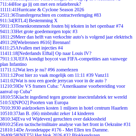
7
11:44
Hoe ga jij om met een relatiebreuk?
111
11:41
Hurricane & Cyclone Season 2026
25
11:36
Transfergeruchten en contractverlenging #83
9
11:34
[RTL4] Bestemming X
59
11:33
Tenenkrommende fouten bij teksten in het openbaar #74
94
11:33
Het grote goedemorgen topic #3
18
11:29
Meer dan helft van verkochte auto's is volgend jaar elektrisch
49
11:29
[Wielrennen #616] Brennan!
61
11:25
Afvallen met injecties #4
114
11:18
[Nederlands Elftal] Op naar Louis IV?
79
11:13
UEFA kondigt boycot van FIFA-competities aan vanwege
plan Infantino
117
11:12
Wat lees je nu? #96 zomerlezen
33
11:12
Post hier zo vaak mogelijk om 11:11 #39 Vanz11
14
11:02
Wat is nou een goede jerrycan voor in de auto ?
112
10:59
De VS framen Cuba: "Amerikaanse voorbereiding voor
aanval op Cuba"
18
10:55
Klacht ingediend tegen grootste insectenfabriek ter wereld
5
10:53
[NPO2] Poorten van Europa
70
10:39
30 asielzoekers kosten 1 miljoen in hotel centrum Haarlem
105
10:37
Jan B. (66) misbruikt zeker 14 kinderen
38
10:34
[Eva vd Wijdeven] geruchten over dakloosheid
69
10:25
Een tactische/militaire analyse van het front in Oekraïne #31
218
10:14
De Avondetappe #176 - Met Ellen ten Damme.
264
09:58
[NET5] Het blok 2026 #32 Blokkendozen