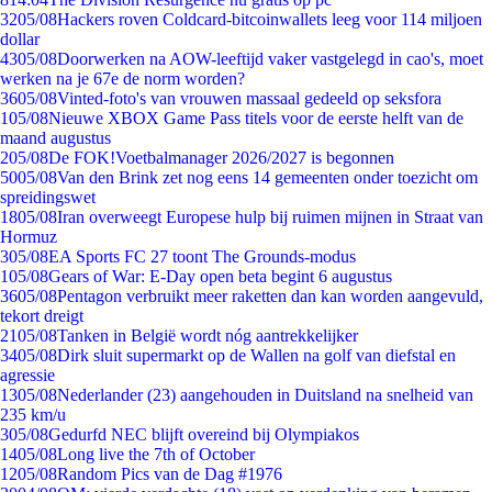
32
05/08
Hackers roven Coldcard-bitcoinwallets leeg voor 114 miljoen
dollar
43
05/08
Doorwerken na AOW-leeftijd vaker vastgelegd in cao's, moet
werken na je 67e de norm worden?
36
05/08
Vinted-foto's van vrouwen massaal gedeeld op seksfora
1
05/08
Nieuwe XBOX Game Pass titels voor de eerste helft van de
maand augustus
2
05/08
De FOK!Voetbalmanager 2026/2027 is begonnen
50
05/08
Van den Brink zet nog eens 14 gemeenten onder toezicht om
spreidingswet
18
05/08
Iran overweegt Europese hulp bij ruimen mijnen in Straat van
Hormuz
3
05/08
EA Sports FC 27 toont The Grounds-modus
1
05/08
Gears of War: E-Day open beta begint 6 augustus
36
05/08
Pentagon verbruikt meer raketten dan kan worden aangevuld,
tekort dreigt
21
05/08
Tanken in België wordt nóg aantrekkelijker
34
05/08
Dirk sluit supermarkt op de Wallen na golf van diefstal en
agressie
13
05/08
Nederlander (23) aangehouden in Duitsland na snelheid van
235 km/u
3
05/08
Gedurfd NEC blijft overeind bij Olympiakos
14
05/08
Long live the 7th of October
12
05/08
Random Pics van de Dag #1976