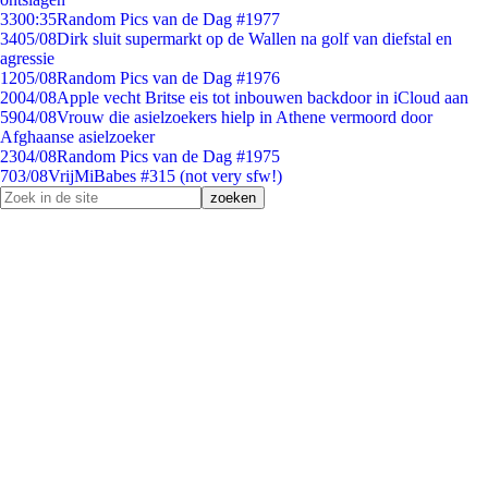
33
00:35
Random Pics van de Dag #1977
34
05/08
Dirk sluit supermarkt op de Wallen na golf van diefstal en
agressie
12
05/08
Random Pics van de Dag #1976
20
04/08
Apple vecht Britse eis tot inbouwen backdoor in iCloud aan
59
04/08
Vrouw die asielzoekers hielp in Athene vermoord door
Afghaanse asielzoeker
23
04/08
Random Pics van de Dag #1975
7
03/08
VrijMiBabes #315 (not very sfw!)