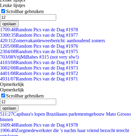
Leuke lijstjes
Scrollbar gebruiken
opslaan
17
09:48
Random Pics van de Dag #1978
33
00:35
Random Pics van de Dag #1977
4
20:11
Zomervakantieweerbericht: aanhoudend zomers
12
05/08
Random Pics van de Dag #1976
23
04/08
Random Pics van de Dag #1975
7
03/08
VrijMiBabes #315 (not very sfw!)
41
03/08
Random Pics van de Dag #1974
30
02/08
Random Pics van de Dag #1973
44
01/08
Random Pics van de Dag #1972
49
31/07
Random Pics van de Dag #1971
Opmerkelijk
Opmerkelijk
Scrollbar gebruiken
opslaan
5
11:27
Capibara's lopen Braziliaans parlementsgebouw Mato Grosso
binnen
16
09:48
Random Pics van de Dag #1978
19
06:40
Zorgmedewerkster die 's nachts haar vriend bezocht terecht
ontslagen