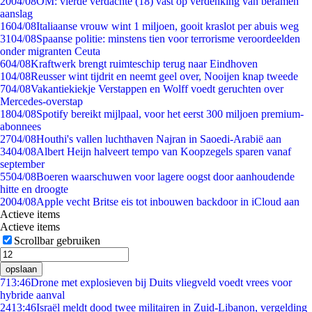
20
04/08
OM: vierde verdachte (18) vast op verdenking van beramen
aanslag
16
04/08
Italiaanse vrouw wint 1 miljoen, gooit kraslot per abuis weg
31
04/08
Spaanse politie: minstens tien voor terrorisme veroordeelden
onder migranten Ceuta
6
04/08
Kraftwerk brengt ruimteschip terug naar Eindhoven
1
04/08
Reusser wint tijdrit en neemt geel over, Nooijen knap tweede
7
04/08
Vakantiekiekje Verstappen en Wolff voedt geruchten over
Mercedes-overstap
18
04/08
Spotify bereikt mijlpaal, voor het eerst 300 miljoen premium-
abonnees
27
04/08
Houthi's vallen luchthaven Najran in Saoedi-Arabië aan
34
04/08
Albert Heijn halveert tempo van Koopzegels sparen vanaf
september
55
04/08
Boeren waarschuwen voor lagere oogst door aanhoudende
hitte en droogte
20
04/08
Apple vecht Britse eis tot inbouwen backdoor in iCloud aan
Actieve items
Actieve items
Scrollbar gebruiken
opslaan
7
13:46
Drone met explosieven bij Duits vliegveld voedt vrees voor
hybride aanval
24
13:46
Israël meldt dood twee militairen in Zuid-Libanon, vergelding