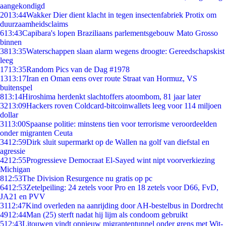
aangekondigd
20
13:44
Wakker Dier dient klacht in tegen insectenfabriek Protix om
duurzaamheidsclaims
6
13:43
Capibara's lopen Braziliaans parlementsgebouw Mato Grosso
binnen
38
13:35
Waterschappen slaan alarm wegens droogte: Gereedschapskist
leeg
17
13:35
Random Pics van de Dag #1978
13
13:17
Iran en Oman eens over route Straat van Hormuz, VS
buitenspel
8
13:14
Hiroshima herdenkt slachtoffers atoombom, 81 jaar later
32
13:09
Hackers roven Coldcard-bitcoinwallets leeg voor 114 miljoen
dollar
31
13:00
Spaanse politie: minstens tien voor terrorisme veroordeelden
onder migranten Ceuta
34
12:59
Dirk sluit supermarkt op de Wallen na golf van diefstal en
agressie
42
12:55
Progressieve Democraat El-Sayed wint nipt voorverkiezing
Michigan
8
12:53
The Division Resurgence nu gratis op pc
64
12:53
Zetelpeiling: 24 zetels voor Pro en 18 zetels voor D66, FvD,
JA21 en PVV
31
12:47
Kind overleden na aanrijding door AH-bestelbus in Dordrecht
49
12:44
Man (25) sterft nadat hij lijm als condoom gebruikt
5
12:43
Litouwen vindt opnieuw migrantentunnel onder grens met Wit-