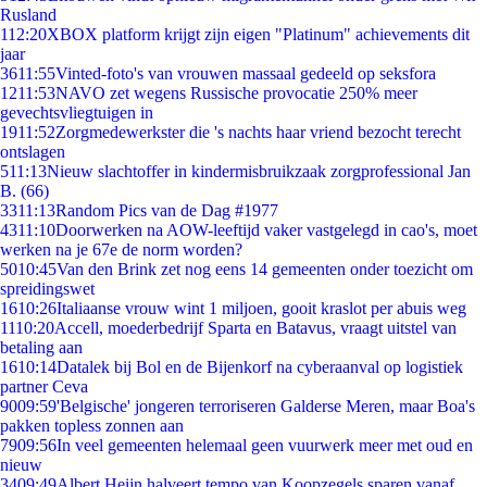
Rusland
1
12:20
XBOX platform krijgt zijn eigen "Platinum" achievements dit
jaar
36
11:55
Vinted-foto's van vrouwen massaal gedeeld op seksfora
12
11:53
NAVO zet wegens Russische provocatie 250% meer
gevechtsvliegtuigen in
19
11:52
Zorgmedewerkster die 's nachts haar vriend bezocht terecht
ontslagen
5
11:13
Nieuw slachtoffer in kindermisbruikzaak zorgprofessional Jan
B. (66)
33
11:13
Random Pics van de Dag #1977
43
11:10
Doorwerken na AOW-leeftijd vaker vastgelegd in cao's, moet
werken na je 67e de norm worden?
50
10:45
Van den Brink zet nog eens 14 gemeenten onder toezicht om
spreidingswet
16
10:26
Italiaanse vrouw wint 1 miljoen, gooit kraslot per abuis weg
11
10:20
Accell, moederbedrijf Sparta en Batavus, vraagt uitstel van
betaling aan
16
10:14
Datalek bij Bol en de Bijenkorf na cyberaanval op logistiek
partner Ceva
90
09:59
'Belgische' jongeren terroriseren Galderse Meren, maar Boa's
pakken topless zonnen aan
79
09:56
In veel gemeenten helemaal geen vuurwerk meer met oud en
nieuw
34
09:49
Albert Heijn halveert tempo van Koopzegels sparen vanaf