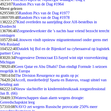
49
23/07
Random Pics van de Dag #1964
Meest gelezen
62955
00:35
Random Pics van de Dag #1977
18697
09:48
Random Pics van de Dag #1978
1382
22:27
Kind overleden na aanrijding door AH-bestelbus in
Dordrecht
1367
06:40
Zorgmedewerkster die 's nachts haar vriend bezocht terecht
ontslagen
1057
20:44
Litouwen vindt opnieuw migrantentunnel onder grens met
Wit-Rusland
1045
22:40
Datalek bij Bol en de Bijenkorf na cyberaanval op logistiek
partner Ceva
830
20:34
Progressieve Democraat El-Sayed wint nipt voorverkiezing
Michigan
789
20:49
Geen Qatar en Abu Dhabi? Dan eindigt Formule 1-seizoen
mogelijk in Europa
788
14:04
The Division Resurgence nu gratis op pc
764
20:24
Accell, moederbedrijf Sparta en Batavus, vraagt uitstel van
betaling aan
662
22:14
Nieuw slachtoffer in kindermisbruikzaak zorgprofessional
Jan B. (66)
594
09:33
Waterschappen slaan alarm wegens droogte:
Gereedschapskist leeg
573
10:08
NAVO zet wegens Russische provocatie 250% meer