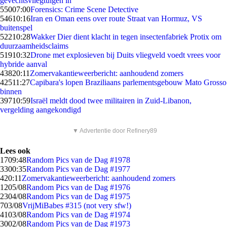
gevechtsvliegtuigen in
550
07:00
Forensics: Crime Scene Detective
546
10:16
Iran en Oman eens over route Straat van Hormuz, VS
buitenspel
522
10:28
Wakker Dier dient klacht in tegen insectenfabriek Protix om
duurzaamheidsclaims
519
10:32
Drone met explosieven bij Duits vliegveld voedt vrees voor
hybride aanval
438
20:11
Zomervakantieweerbericht: aanhoudend zomers
425
11:27
Capibara's lopen Braziliaans parlementsgebouw Mato Grosso
binnen
397
10:59
Israël meldt dood twee militairen in Zuid-Libanon,
vergelding aangekondigd
▼ Advertentie door Refinery89
Lees ook
17
09:48
Random Pics van de Dag #1978
33
00:35
Random Pics van de Dag #1977
4
20:11
Zomervakantieweerbericht: aanhoudend zomers
12
05/08
Random Pics van de Dag #1976
23
04/08
Random Pics van de Dag #1975
7
03/08
VrijMiBabes #315 (not very sfw!)
41
03/08
Random Pics van de Dag #1974
30
02/08
Random Pics van de Dag #1973