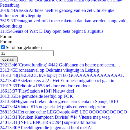
Petersburg
30
19:44
Alaska Airlines heeft er genoeg van en zet Christelijke
influencer uit vliegtuig
36
19:33
Pentagon verbruikt meer raketten dan kan worden aangevuld,
tekort dreigt
1
18:54
Gears of War: E-Day open beta begint 6 augustus
Forum
Forum
Scrollbar gebruiken
opslaan
292
13:46
[Crowdfunding] #442 Golfbanen en betere projecten.....
33
13:45
Droneaanval op Oekrains vliegtuig in Leipzig
116
13:43
[UEL/ECL live topic] #160 GOAAAAAAAAAAAAAL
242
13:42
Asielzoekers #22 : Het Europese migratiepact gaat in
119
13:39
Teltopic #1558 tel door en door en door....
166
13:37
[PlayStation #184] Nieuw deel
30
13:35
De gemiddelde leeftijd op FOK!
38
13:34
Migranten breken door grens naar Ceuta in Spanje,l #10
244
13:34
Vinted #15 nog-net-niet gratis en verzendgezeur
268
13:34
Het enige echte LEGO-topic #45 LEGOOOOOOOOOOO
143
13:31
[Keuken Kampioen Divisie] #44 Vitesse mag weg
240
13:31
[INFLUENCERS #294] supermarkt Safari
242
13:30
Afbeeldingen die je gemaakt hebt met AI