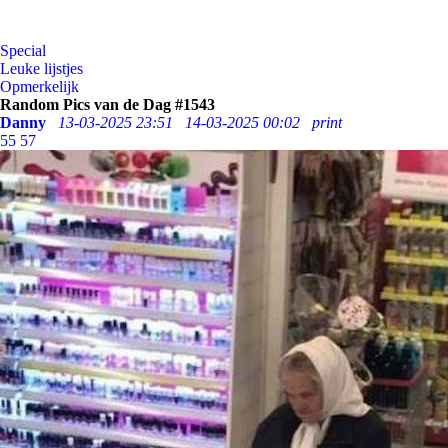
Special
Leuke lijstjes
Opmerkelijk
Random Pics van de Dag #1543
Danny
13-03-2025 23:51
14-03-2025 00:02
print
55
57