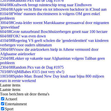
12
05/08
Random Pics van de Dag #1976
6
04/08
Kraftwerk brengt ruimteschip terug naar Eindhoven
20
04/08
Apple vecht Britse eis tot inbouwen backdoor in iCloud aan
81
04/08
'Witte' mannen discrimineren is volgens OM geen enkel
probleem
30
04/08
Ceuta-leider noemt Marokkaanse grensaanval door migranten
'gruweldaad'
6
04/08
Grote natuurbrand Boschhuizerbergen groeit naar 100 hectare
6
04/08
FOK! was even down
41
04/08
Regering VS geeft scholen die 'genderidentiteit' van kinderen
verbergen voor ouders ultimatum
59
04/08
Vrouw die asielzoekers hielp in Athene vermoord door
Afghaanse asielzoeker
25
04/08
Lekker op vakantie naar Afghanistan volgens Taliban geen
probleem
23
04/08
Random Pics van de Dag #1975
7
03/08
VrijMiBabes #315 (not very sfw!)
10
03/08
Spider-Man: Brand New Day knalt naar bijna 800 miljoen
euro in eerste weekend
Laatste items
Laatste items
Toon berichten uit deze thema's
Actueel
Entertainment
Sport