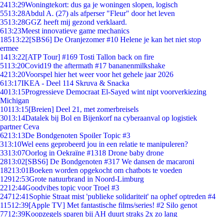
24
13:29
Woningtekort: dus ga je woningen slopen, logisch
55
13:28
Abdul A. (27) als afperser "Fleur" door het leven
35
13:28
GGZ heeft mij gezond verklaard.
6
13:23
Meest innovatieve game mechanics
185
13:22
[SBS6] De Oranjezomer #10 Helene je kan het niet stop
ermee
14
13:22
[ATP Tour] #169 Tosti Tallon back on fire
51
13:20
Covid19 the aftermath #17 bananenmilkshake
42
13:20
Voorspel hier het weer voor het gehele jaar 2026
6
13:17
IKEA - Deel 114 Skruva & Snacka
40
13:15
Progressieve Democraat El-Sayed wint nipt voorverkiezing
Michigan
101
13:15
[Breien] Deel 21, met zomerbreisels
30
13:14
Datalek bij Bol en Bijenkorf na cyberaanval op logistiek
partner Ceva
62
13:13
De Bondgenoten Spoiler Topic #3
3
13:10
Wel eens geprobeerd jou in een relatie te manipuleren?
33
13:07
Oorlog in Oekraïne #1318 Drone baby drone
28
13:02
[SBS6] De Bondgenoten #317 We dansen de macaroni
182
13:01
Boeken worden opgekocht om chatbots te voeden
129
12:53
Grote natuurbrand in Noord-Limburg
22
12:44
Goodvibes topic voor Troel #3
247
12:41
Sophie Straat mist 'publieke solidariteit' na ophef optreden #4
115
12:39
[Apple TV] Met fantastische films/series! #2 Silo genot
77
12:39
Koopzegels sparen bij AH duurt straks 2x zo lang