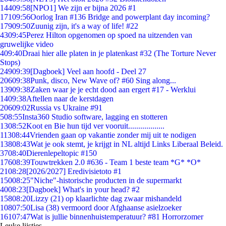
144
09:58
[NPO1] We zijn er bijna 2026 #1
171
09:56
Oorlog Iran #136 Bridge and powerplant day incoming?
179
09:50
Zuunig zijn, it's a way of life! #22
43
09:45
Perez Hilton opgenomen op spoed na uitzenden van
gruwelijke video
4
09:40
Draai hier alle platen in je platenkast #32 (The Torture Never
Stops)
249
09:39
[Dagboek] Veel aan hoofd - Deel 27
206
09:38
Punk, disco, New Wave of? #60 Sing along...
139
09:38
Zaken waar je je echt dood aan ergert #17 - Werklui
14
09:38
Aftellen naar de kerstdagen
206
09:02
Russia vs Ukraine #91
5
08:55
Insta360 Studio software, lagging en stotteren
13
08:52
Koot en Bie hun tijd ver vooruit..................
113
08:44
Vrienden gaan op vakantie zonder mij uit te nodigen
138
08:43
Wat je ook stemt, je krijgt in NL altijd Links Liberaal Beleid.
37
08:40
Dierenlepeltopic #150
176
08:39
Touwtrekken 2.0 #636 - Team 1 beste team *G* *O*
21
08:28
[2026/2027] Eredivisietoto #1
150
08:25
"Niche"-historische producten in de supermarkt
40
08:23
[Dagboek] What's in your head? #2
158
08:20
Lizzy (21) op klaarlichte dag zwaar mishandeld
108
07:50
Lisa (38) vermoord door Afghaanse asielzoeker
161
07:47
Wat is jullie binnenhuistemperatuur? #81 Horrorzomer
Leuke lijstjes