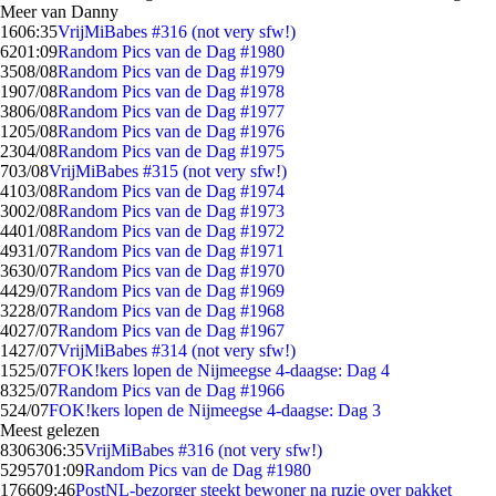
Meer van Danny
16
06:35
VrijMiBabes #316 (not very sfw!)
62
01:09
Random Pics van de Dag #1980
35
08/08
Random Pics van de Dag #1979
19
07/08
Random Pics van de Dag #1978
38
06/08
Random Pics van de Dag #1977
12
05/08
Random Pics van de Dag #1976
23
04/08
Random Pics van de Dag #1975
7
03/08
VrijMiBabes #315 (not very sfw!)
41
03/08
Random Pics van de Dag #1974
30
02/08
Random Pics van de Dag #1973
44
01/08
Random Pics van de Dag #1972
49
31/07
Random Pics van de Dag #1971
36
30/07
Random Pics van de Dag #1970
44
29/07
Random Pics van de Dag #1969
32
28/07
Random Pics van de Dag #1968
40
27/07
Random Pics van de Dag #1967
14
27/07
VrijMiBabes #314 (not very sfw!)
15
25/07
FOK!kers lopen de Nijmeegse 4-daagse: Dag 4
83
25/07
Random Pics van de Dag #1966
5
24/07
FOK!kers lopen de Nijmeegse 4-daagse: Dag 3
Meest gelezen
83063
06:35
VrijMiBabes #316 (not very sfw!)
52957
01:09
Random Pics van de Dag #1980
1766
09:46
PostNL-bezorger steekt bewoner na ruzie over pakket