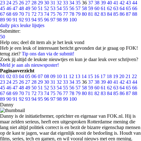
23
24
25
26
27
28
29
30
31
32
33
34
35
36
37
38
39
40
41
42
43
44
45
46
47
48
49
50
51
52
53
54
55
56
57
58
59
60
61
62
63
64
65
66
67
68
69
70
71
72
73
74
75
76
77
78
79
80
81
82
83
84
85
86
87
88
89
90
91
92
93
94
95
96
97
98
99
100
daily pics
leuke lijstjes
Submitter:
50
Help ons; deel dit item als je het leuk vond
Heb je een leuk of interessant bericht gevonden dat je graag op FOK!
terug ziet?
Tip ons dan via de submit!
Zoek jij altijd de leukste nieuwtjes en kun je daar leuk over schrijven?
Meld je aan als nieuwsposter!
Paginaoverzicht
01
02
03
04
05
06
07
08
09
10
11
12
13
14
15
16
17
18
19
20
21
22
23
24
25
26
27
28
29
30
31
32
33
34
35
36
37
38
39
40
41
42
43
44
45
46
47
48
49
50
51
52
53
54
55
56
57
58
59
60
61
62
63
64
65
66
67
68
69
70
71
72
73
74
75
76
77
78
79
80
81
82
83
84
85
86
87
88
89
90
91
92
93
94
95
96
97
98
99
100
Danny
Danny is de initiatiefnemer, oprichter en eigenaar van FOK.nl. Hij is
maar zelden serieus, heeft een uitgesproken Rotterdamse mening die
lang niet altijd politiek correct is en bezit de bizarre eigenschap mensen
op de kast te jagen, waar dat eigenlijk nooit de bedoeling is. Houdt van
films, series, tech en gamen, en wil vooral nieuws met een mening.