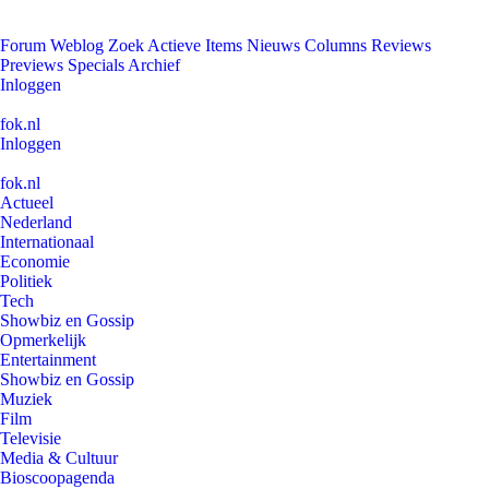
Forum
Weblog
Zoek
Actieve Items
Nieuws
Columns
Reviews
Previews
Specials
Archief
Inloggen
fok.nl
Inloggen
fok.nl
Actueel
Nederland
Internationaal
Economie
Politiek
Tech
Showbiz en Gossip
Opmerkelijk
Entertainment
Showbiz en Gossip
Muziek
Film
Televisie
Media & Cultuur
Bioscoopagenda