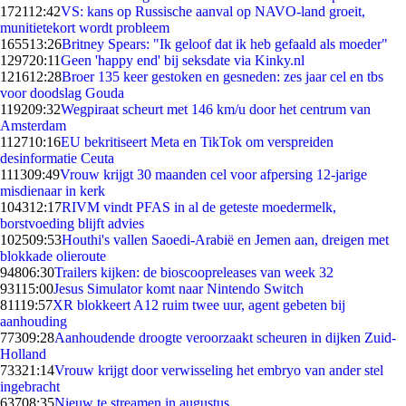
1721
12:42
VS: kans op Russische aanval op NAVO-land groeit,
munitietekort wordt probleem
1655
13:26
Britney Spears: "Ik geloof dat ik heb gefaald als moeder"
1297
20:11
Geen 'happy end' bij seksdate via Kinky.nl
1216
12:28
Broer 135 keer gestoken en gesneden: zes jaar cel en tbs
voor doodslag Gouda
1192
09:32
Wegpiraat scheurt met 146 km/u door het centrum van
Amsterdam
1127
10:16
EU bekritiseert Meta en TikTok om verspreiden
desinformatie Ceuta
1113
09:49
Vrouw krijgt 30 maanden cel voor afpersing 12-jarige
misdienaar in kerk
1043
12:17
RIVM vindt PFAS in al de geteste moedermelk,
borstvoeding blijft advies
1025
09:53
Houthi's vallen Saoedi-Arabië en Jemen aan, dreigen met
blokkade olieroute
948
06:30
Trailers kijken: de bioscoopreleases van week 32
931
15:00
Jesus Simulator komt naar Nintendo Switch
811
19:57
XR blokkeert A12 ruim twee uur, agent gebeten bij
aanhouding
773
09:28
Aanhoudende droogte veroorzaakt scheuren in dijken Zuid-
Holland
733
21:14
Vrouw krijgt door verwisseling het embryo van ander stel
ingebracht
637
08:35
Nieuw te streamen in augustus