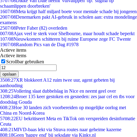
57
07/08
Dikke Van Dale neemt 'vulvalippen' op: 'stigma op
schaamlippen doorbreken'
16
07/08
Meta krijgt half miljard boete voor mentale schade bij jongeren
20
07/08
Denemarken pakt AI-gebruik in scholen aan: extra mondelinge
examens
25
07/08
Peter Faber (82) overleden
0
07/08
Ajax veel te sterk voor Shelbourne, maar houdt schade beperkt
1
07/08
Nieuwkomers schitteren bij ruime Europese zege FC Twente
19
07/08
Random Pics van de Dag #1978
Actieve items
Actieve items
Scrollbar gebruiken
opslaan
35
08:27
XR blokkeert A12 ruim twee uur, agent gebeten bij
aanhouding
3
08:25
Vollering slaat dubbelslag in Nice en neemt geel over
12
08:24
Broer 135 keer gestoken en gesneden: zes jaar cel en tbs voor
doodslag Gouda
6
08:23
Hoe 30 landen zich voorbereiden op mogelijke oorlog met
China en Noord-Korea
57
08:22
EU bekritiseert Meta en TikTok om verspreiden desinformatie
Ceuta
4
08:21
MIVD-baas lekt via Strava routes naar geheime kazerne
8
08:18
Geen 'happy end' bij seksdate via Kinky.nl