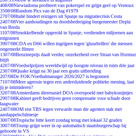
4
08/08
Niewiadoma profiteert van pokerspel en grijpt geel op Ventoux
35
08/08
Random Pics van de Dag #1979
27
07/08
Italië hindert reizigers uit Spanje na migratiecrisis Ceuta
24
07/08
Vier aanhoudingen na doodsbedreiging burgemeester Depla
van Breda
11
07/08
Smokkelbende opgerold in Spanje, verdienden miljoenen aan
migranten
39
07/08
CDA en D66 willen ingrijpen tegen 'gluurbrillen' die mensen
ongemerkt filmen
13
07/08
Benzineprijs daalt verder, onzekerheid over Straat van Hormuz
blijft
42
07/08
Voedselprijzen wereldwijd op hoogste niveau in ruim drie jaar
23
07/08
Quake krijgt na 30 jaar een gratis uitbreiding
2
07/08
De FOK!Voetbalmanager 2026/2027 is begonnen
71
07/08
Meer agressie tegen een andersluidende politieke mening, laat
jij je intimideren?
32
07/08
Amsterdams dierenasiel DOA overspoeld met babykonijntjes
29
07/08
Kabinet geeft bedrijven geen compensatie voor schade door
laagwater
24
07/08
OM eist TBS tegen verwarde man die agenten stak met
aardappelschilmesje
30
07/08
Tropische hitte keert zondag terug met lokaal 32 graden
30
07/08
Trump grijpt weer in op automatisch staatsburgerschap bij
geboorte in VS