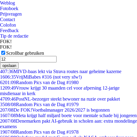
Weblog
Fotoboek
Prijsvragen
Contact
Colofon
Feedback
Tip de redactie
FOK!
FOK!
Scrollbar gebruiken
opslaan
4
07:36
MIVD-baas lekt via Strava routes naar geheime kazerne
16
06:35
VrijMiBabes #316 (not very sfw!)
62
01:09
Random Pics van de Dag #1980
12
09:49
Vrouw krijgt 30 maanden cel voor afpersing 12-jarige
misdienaar in kerk
47
09:46
PostNL-bezorger steekt bewoner na ruzie over pakket
35
08/08
Random Pics van de Dag #1979
2
07/08
De FOK!Voetbalmanager 2026/2027 is begonnen
16
07/08
Meta krijgt half miljard boete voor mentale schade bij jongeren
20
07/08
Denemarken pakt AI-gebruik in scholen aan: extra mondelinge
examens
19
07/08
Random Pics van de Dag #1978