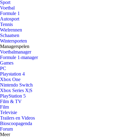
Sport
Voetbal
Formule 1
Autosport
Tennis
Wielrennen
Schaatsen
Wintersporten
Managerspelen
Voetbalmanager
Formule 1-manager
Games
PC
Playstation 4
Xbox One
Nintendo Switch
Xbox Series X|S
PlayStation 5
Film & TV
Film
Televisie
Trailers en Videos
Bioscoopagenda
Forum
Meer