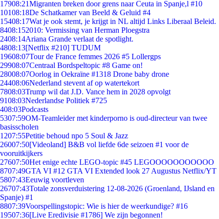
179
08:21
Migranten breken door grens naar Ceuta in Spanje,l #10
101
08:18
De Schatkamer van Beeld & Geluid #4
154
08:17
Wat je ook stemt, je krijgt in NL altijd Links Liberaal Beleid.
84
08:15
2010: Vermissing van Herman Ploegstra
24
08:14
Ariana Grande verlaat de spotlight.
48
08:13
[Netflix #210] TUDUM
196
08:07
Tour de France femmes 2026 #5 Lollergps
299
08:07
Centraal Bordspeltopic #8 Game on!
280
08:07
Oorlog in Oekraïne #1318 Drone baby drone
244
08:06
Nederland stevent af op watertekort
78
08:03
Trump wil dat J.D. Vance hem in 2028 opvolgt
91
08:03
Nederlandse Politiek #725
4
08:03
Podcasts
53
07:59
OM-Teamleider met kinderporno is oud-directeur van twee
basisscholen
12
07:55
Petitie behoud npo 5 Soul & Jazz
260
07:50
[Videoland] B&B vol liefde 6de seizoen #1 voor de
vooruitkijkers
276
07:50
Het enige echte LEGO-topic #45 LEGOOOOOOOOOOO
87
07:49
GTA VI #12 GTA VI Extended look 27 Augustus Netflix/YT
58
07:43
Eeuwig voortleven
267
07:43
Totale zonsverduistering 12-08-2026 (Groenland, IJsland en
Spanje) #1
88
07:39
Voorspellingstopic: Wie is hier de weerkundige? #16
195
07:36
[Live Eredivisie #1786] We zijn begonnen!