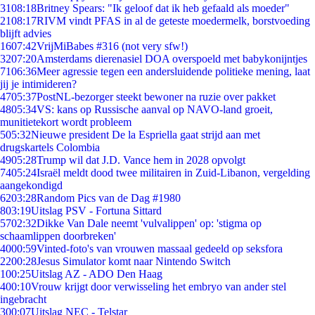
31
08:18
Britney Spears: "Ik geloof dat ik heb gefaald als moeder"
21
08:17
RIVM vindt PFAS in al de geteste moedermelk, borstvoeding
blijft advies
16
07:42
VrijMiBabes #316 (not very sfw!)
32
07:20
Amsterdams dierenasiel DOA overspoeld met babykonijntjes
71
06:36
Meer agressie tegen een andersluidende politieke mening, laat
jij je intimideren?
47
05:37
PostNL-bezorger steekt bewoner na ruzie over pakket
48
05:34
VS: kans op Russische aanval op NAVO-land groeit,
munitietekort wordt probleem
5
05:32
Nieuwe president De la Espriella gaat strijd aan met
drugskartels Colombia
49
05:28
Trump wil dat J.D. Vance hem in 2028 opvolgt
74
05:24
Israël meldt dood twee militairen in Zuid-Libanon, vergelding
aangekondigd
62
03:28
Random Pics van de Dag #1980
8
03:19
Uitslag PSV - Fortuna Sittard
57
02:32
Dikke Van Dale neemt 'vulvalippen' op: 'stigma op
schaamlippen doorbreken'
40
00:59
Vinted-foto's van vrouwen massaal gedeeld op seksfora
22
00:28
Jesus Simulator komt naar Nintendo Switch
1
00:25
Uitslag AZ - ADO Den Haag
4
00:10
Vrouw krijgt door verwisseling het embryo van ander stel
ingebracht
3
00:07
Uitslag NEC - Telstar