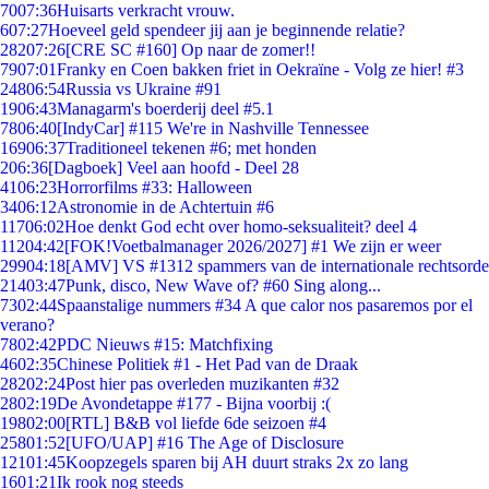
70
07:36
Huisarts verkracht vrouw.
6
07:27
Hoeveel geld spendeer jij aan je beginnende relatie?
282
07:26
[CRE SC #160] Op naar de zomer!!
79
07:01
Franky en Coen bakken friet in Oekraïne - Volg ze hier! #3
248
06:54
Russia vs Ukraine #91
19
06:43
Managarm's boerderij deel #5.1
78
06:40
[IndyCar] #115 We're in Nashville Tennessee
169
06:37
Traditioneel tekenen #6; met honden
2
06:36
[Dagboek] Veel aan hoofd - Deel 28
41
06:23
Horrorfilms #33: Halloween
34
06:12
Astronomie in de Achtertuin #6
117
06:02
Hoe denkt God echt over homo-seksualiteit? deel 4
112
04:42
[FOK!Voetbalmanager 2026/2027] #1 We zijn er weer
299
04:18
[AMV] VS #1312 spammers van de internationale rechtsorde
214
03:47
Punk, disco, New Wave of? #60 Sing along...
73
02:44
Spaanstalige nummers #34 A que calor nos pasaremos por el
verano?
78
02:42
PDC Nieuws #15: Matchfixing
46
02:35
Chinese Politiek #1 - Het Pad van de Draak
282
02:24
Post hier pas overleden muzikanten #32
28
02:19
De Avondetappe #177 - Bijna voorbij :(
198
02:00
[RTL] B&B vol liefde 6de seizoen #4
258
01:52
[UFO/UAP] #16 The Age of Disclosure
121
01:45
Koopzegels sparen bij AH duurt straks 2x zo lang
16
01:21
Ik rook nog steeds