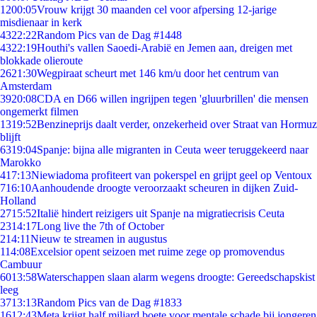
12
00:05
Vrouw krijgt 30 maanden cel voor afpersing 12-jarige
misdienaar in kerk
43
22:22
Random Pics van de Dag #1448
43
22:19
Houthi's vallen Saoedi-Arabië en Jemen aan, dreigen met
blokkade olieroute
26
21:30
Wegpiraat scheurt met 146 km/u door het centrum van
Amsterdam
39
20:08
CDA en D66 willen ingrijpen tegen 'gluurbrillen' die mensen
ongemerkt filmen
13
19:52
Benzineprijs daalt verder, onzekerheid over Straat van Hormuz
blijft
63
19:04
Spanje: bijna alle migranten in Ceuta weer teruggekeerd naar
Marokko
4
17:13
Niewiadoma profiteert van pokerspel en grijpt geel op Ventoux
7
16:10
Aanhoudende droogte veroorzaakt scheuren in dijken Zuid-
Holland
27
15:52
Italië hindert reizigers uit Spanje na migratiecrisis Ceuta
23
14:17
Long live the 7th of October
2
14:11
Nieuw te streamen in augustus
1
14:08
Excelsior opent seizoen met ruime zege op promovendus
Cambuur
60
13:58
Waterschappen slaan alarm wegens droogte: Gereedschapskist
leeg
37
13:13
Random Pics van de Dag #1833
16
12:43
Meta krijgt half miljard boete voor mentale schade bij jongeren