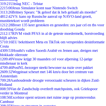
3
19:21
Uitslag NEC - Telstar
22
15:00
Jesus Simulator komt naar Nintendo Switch
31
13:26
Britney Spears: "Ik geloof dat ik heb gefaald als moeder"
48
12:42
VS: kans op Russische aanval op NAVO-land groeit,
munitietekort wordt probleem
12
12:28
Broer 135 keer gestoken en gesneden: zes jaar cel en tbs voor
doodslag Gouda
21
12:17
RIVM vindt PFAS in al de geteste moedermelk, borstvoeding
blijft advies
57
10:16
EU bekritiseert Meta en TikTok om verspreiden desinformatie
Ceuta
43
09:53
Houthi's vallen Saoedi-Arabië en Jemen aan, dreigen met
blokkade olieroute
12
09:49
Vrouw krijgt 30 maanden cel voor afpersing 12-jarige
misdienaar in kerk
47
09:46
PostNL-bezorger steekt bewoner na ruzie over pakket
26
09:32
Wegpiraat scheurt met 146 km/u door het centrum van
Amsterdam
7
09:28
Aanhoudende droogte veroorzaakt scheuren in dijken Zuid-
Holland
0
08:59
Van de Zandschulp overleeft matchpoints, ook Griekspoor
verder in Montreal
1
08:56
Excelsior opent seizoen met ruime zege op promovendus
Cambuur
2
08:35
Nieuw te streamen in augustus