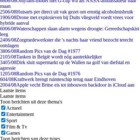
66
06/08
Onlyfans-model met G-cup wil als NASA-ambassadeur naar
maan
25
06/08
Huisarts per direct uit vak gezet om ernstig alcoholmisbruik
19
06/08
Drone met explosieven bij Duits vliegveld voedt vrees voor
hybride aanval
60
06/08
Waterschappen slaan alarm wegens droogte: Gereedschapskist
leeg
24
06/08
Zorgmedewerkster die 's nachts haar vriend bezocht terecht
ontslagen
38
06/08
Random Pics van de Dag #1977
21
05/08
Tanken in België wordt nóg aantrekkelijker
34
05/08
Dirk sluit supermarkt op de Wallen na golf van diefstal en
agressie
12
05/08
Random Pics van de Dag #1976
6
04/08
Kraftwerk brengt ruimteschip terug naar Eindhoven
20
04/08
Apple vecht Britse eis tot inbouwen backdoor in iCloud aan
Laatste items
Laatste items
Toon berichten uit deze thema's
Actueel
Entertainment
Sport
Film & Tv
Games
Toon berichten van deze types