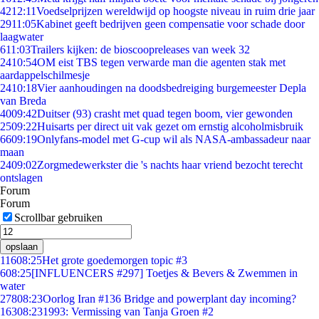
42
12:11
Voedselprijzen wereldwijd op hoogste niveau in ruim drie jaar
29
11:05
Kabinet geeft bedrijven geen compensatie voor schade door
laagwater
6
11:03
Trailers kijken: de bioscoopreleases van week 32
24
10:54
OM eist TBS tegen verwarde man die agenten stak met
aardappelschilmesje
24
10:18
Vier aanhoudingen na doodsbedreiging burgemeester Depla
van Breda
40
09:42
Duitser (93) crasht met quad tegen boom, vier gewonden
25
09:22
Huisarts per direct uit vak gezet om ernstig alcoholmisbruik
66
09:19
Onlyfans-model met G-cup wil als NASA-ambassadeur naar
maan
24
09:02
Zorgmedewerkster die 's nachts haar vriend bezocht terecht
ontslagen
Forum
Forum
Scrollbar gebruiken
opslaan
116
08:25
Het grote goedemorgen topic #3
6
08:25
[INFLUENCERS #297] Toetjes & Bevers & Zwemmen in
water
278
08:23
Oorlog Iran #136 Bridge and powerplant day incoming?
163
08:23
1993: Vermissing van Tanja Groen #2