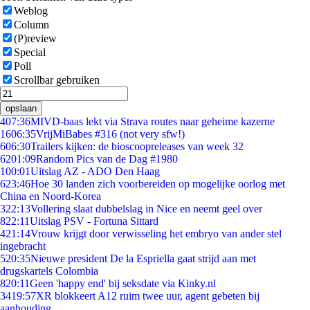
Weblog
Column
(P)review
Special
Poll
Scrollbar gebruiken
opslaan
4
07:36
MIVD-baas lekt via Strava routes naar geheime kazerne
16
06:35
VrijMiBabes #316 (not very sfw!)
6
06:30
Trailers kijken: de bioscoopreleases van week 32
62
01:09
Random Pics van de Dag #1980
1
00:01
Uitslag AZ - ADO Den Haag
6
23:46
Hoe 30 landen zich voorbereiden op mogelijke oorlog met
China en Noord-Korea
3
22:13
Vollering slaat dubbelslag in Nice en neemt geel over
8
22:11
Uitslag PSV - Fortuna Sittard
4
21:14
Vrouw krijgt door verwisseling het embryo van ander stel
ingebracht
5
20:35
Nieuwe president De la Espriella gaat strijd aan met
drugskartels Colombia
8
20:11
Geen 'happy end' bij seksdate via Kinky.nl
34
19:57
XR blokkeert A12 ruim twee uur, agent gebeten bij
aanhouding