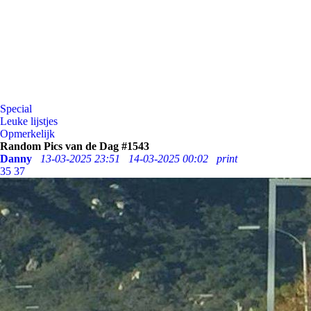
Special
Leuke lijstjes
Opmerkelijk
Random Pics van de Dag #1543
Danny
13-03-2025 23:51
14-03-2025 00:02
print
35
37