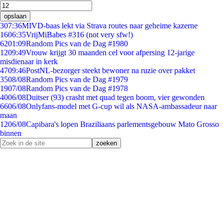
opslaan
3
07:36
MIVD-baas lekt via Strava routes naar geheime kazerne
16
06:35
VrijMiBabes #316 (not very sfw!)
62
01:09
Random Pics van de Dag #1980
12
09:49
Vrouw krijgt 30 maanden cel voor afpersing 12-jarige
misdienaar in kerk
47
09:46
PostNL-bezorger steekt bewoner na ruzie over pakket
35
08/08
Random Pics van de Dag #1979
19
07/08
Random Pics van de Dag #1978
40
06/08
Duitser (93) crasht met quad tegen boom, vier gewonden
66
06/08
Onlyfans-model met G-cup wil als NASA-ambassadeur naar
maan
12
06/08
Capibara's lopen Braziliaans parlementsgebouw Mato Grosso
binnen