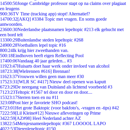
145
00:50
Jonge Cambridge professor stapt op na claims over plagiaat
en leugens
9
00:36
TV Time (tracking app) stopt! Alternatief?
147
00:32
[AKQ] #3384 Topic met vragen. En soms goede
antwoorden.
236
00:30
Nederlandse plaatsnamen lepeltopic #213 elk gehucht met
een bord telt
133
00:29
Buitenlandse steden lepeltopic #268
249
00:28
Voetballers lepel topic #16
8
00:24
Ik krijg hier zweethanden van.
5
00:18
Eindhoven heeft eigen Reflecting Pool
174
00:06
Vandaag 40 jaar geleden... #3
119
23:47
Huisarts doet haar werk onder invloed van alcohol
187
23:38
[Wielrennen #616] Brennan!
116
23:37
Vrouwen willen geen man meer #30
175
23:31
[WLR SC #417] Nieuw deel openen was kaputt
67
23:29
De neergang van Duitsland als lichtend voorbeeld #3
71
23:23
Teltopic #1567 tel door en door en door....
153
23:17
Sterren toen en nu #11
3
23:08
Post hier je favoriete SHO podcast!
67
23:01
Het grote Baktopic (voor bakfoto's, -vragen en -tips) #42
72
22:59
[Lil Kleine#12] Nieuwe afleveringen op Prime
34
22:59
[AZ#98] Heel Nederland achter AZ
138
22:54
Meisjesnamenlepeltopic #367 LOOOOL LAPO
40
22:53
Dierenlepeltopic #150