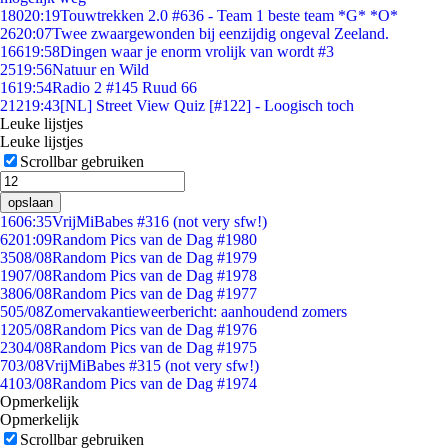
180
20:19
Touwtrekken 2.0 #636 - Team 1 beste team *G* *O*
26
20:07
Twee zwaargewonden bij eenzijdig ongeval Zeeland.
166
19:58
Dingen waar je enorm vrolijk van wordt #3
25
19:56
Natuur en Wild
16
19:54
Radio 2 #145 Ruud 66
212
19:43
[NL] Street View Quiz [#122] - Loogisch toch
Leuke lijstjes
Leuke lijstjes
Scrollbar gebruiken
opslaan
16
06:35
VrijMiBabes #316 (not very sfw!)
62
01:09
Random Pics van de Dag #1980
35
08/08
Random Pics van de Dag #1979
19
07/08
Random Pics van de Dag #1978
38
06/08
Random Pics van de Dag #1977
5
05/08
Zomervakantieweerbericht: aanhoudend zomers
12
05/08
Random Pics van de Dag #1976
23
04/08
Random Pics van de Dag #1975
7
03/08
VrijMiBabes #315 (not very sfw!)
41
03/08
Random Pics van de Dag #1974
Opmerkelijk
Opmerkelijk
Scrollbar gebruiken