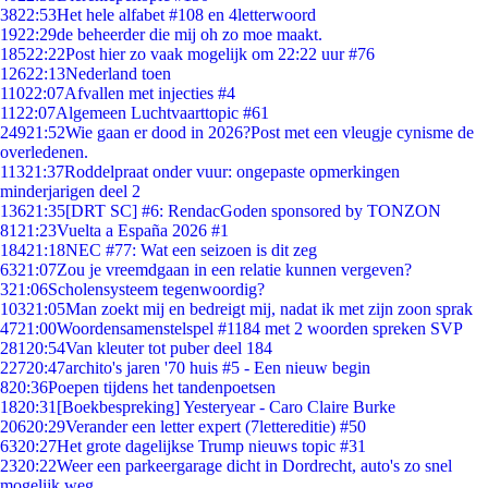
38
22:53
Het hele alfabet #108 en 4letterwoord
19
22:29
de beheerder die mij oh zo moe maakt.
185
22:22
Post hier zo vaak mogelijk om 22:22 uur #76
126
22:13
Nederland toen
110
22:07
Afvallen met injecties #4
11
22:07
Algemeen Luchtvaarttopic #61
249
21:52
Wie gaan er dood in 2026?Post met een vleugje cynisme de
overledenen.
113
21:37
Roddelpraat onder vuur: ongepaste opmerkingen
minderjarigen deel 2
136
21:35
[DRT SC] #6: RendacGoden sponsored by TONZON
81
21:23
Vuelta a España 2026 #1
184
21:18
NEC #77: Wat een seizoen is dit zeg
63
21:07
Zou je vreemdgaan in een relatie kunnen vergeven?
3
21:06
Scholensysteem tegenwoordig?
103
21:05
Man zoekt mij en bedreigt mij, nadat ik met zijn zoon sprak
47
21:00
Woordensamenstelspel #1184 met 2 woorden spreken SVP
281
20:54
Van kleuter tot puber deel 184
227
20:47
archito's jaren '70 huis #5 - Een nieuw begin
8
20:36
Poepen tijdens het tandenpoetsen
18
20:31
[Boekbespreking] Yesteryear - Caro Claire Burke
206
20:29
Verander een letter expert (7lettereditie) #50
63
20:27
Het grote dagelijkse Trump nieuws topic #31
23
20:22
Weer een parkeergarage dicht in Dordrecht, auto's zo snel
mogelijk weg