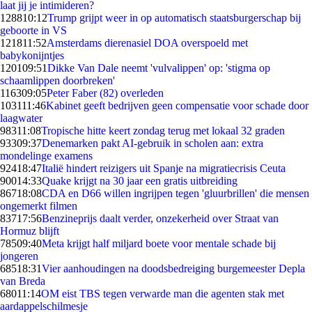
laat jij je intimideren?
1288
10:12
Trump grijpt weer in op automatisch staatsburgerschap bij
geboorte in VS
1218
11:52
Amsterdams dierenasiel DOA overspoeld met
babykonijntjes
1201
09:51
Dikke Van Dale neemt 'vulvalippen' op: 'stigma op
schaamlippen doorbreken'
1163
09:05
Peter Faber (82) overleden
1031
11:46
Kabinet geeft bedrijven geen compensatie voor schade door
laagwater
983
11:08
Tropische hitte keert zondag terug met lokaal 32 graden
933
09:37
Denemarken pakt AI-gebruik in scholen aan: extra
mondelinge examens
924
18:47
Italië hindert reizigers uit Spanje na migratiecrisis Ceuta
900
14:33
Quake krijgt na 30 jaar een gratis uitbreiding
867
18:08
CDA en D66 willen ingrijpen tegen 'gluurbrillen' die mensen
ongemerkt filmen
837
17:56
Benzineprijs daalt verder, onzekerheid over Straat van
Hormuz blijft
785
09:40
Meta krijgt half miljard boete voor mentale schade bij
jongeren
685
18:31
Vier aanhoudingen na doodsbedreiging burgemeester Depla
van Breda
680
11:14
OM eist TBS tegen verwarde man die agenten stak met
aardappelschilmesje