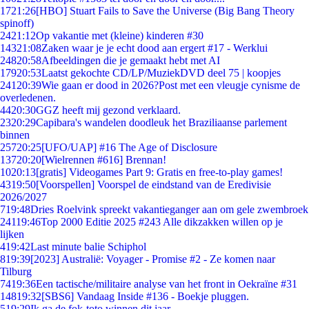
17
21:26
[HBO] Stuart Fails to Save the Universe (Big Bang Theory
spinoff)
24
21:12
Op vakantie met (kleine) kinderen #30
143
21:08
Zaken waar je je echt dood aan ergert #17 - Werklui
248
20:58
Afbeeldingen die je gemaakt hebt met AI
179
20:53
Laatst gekochte CD/LP/MuziekDVD deel 75 | koopjes
241
20:39
Wie gaan er dood in 2026?Post met een vleugje cynisme de
overledenen.
44
20:30
GGZ heeft mij gezond verklaard.
23
20:29
Capibara's wandelen doodleuk het Braziliaanse parlement
binnen
257
20:25
[UFO/UAP] #16 The Age of Disclosure
137
20:20
[Wielrennen #616] Brennan!
10
20:13
[gratis] Videogames Part 9: Gratis en free-to-play games!
43
19:50
[Voorspellen] Voorspel de eindstand van de Eredivisie
2026/2027
7
19:48
Dries Roelvink spreekt vakantieganger aan om gele zwembroek
241
19:46
Top 2000 Editie 2025 #243 Alle dikzakken willen op je
lijken
4
19:42
Last minute balie Schiphol
8
19:39
[2023] Australië: Voyager - Promise #2 - Ze komen naar
Tilburg
74
19:36
Een tactische/militaire analyse van het front in Oekraïne #31
148
19:32
[SBS6] Vandaag Inside #136 - Boekje pluggen.
5
19:29
Ik ga de fok-toto winnen dit jaar