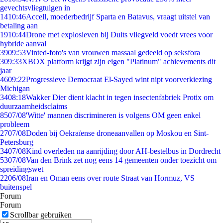
gevechtsvliegtuigen in
14
10:46
Accell, moederbedrijf Sparta en Batavus, vraagt uitstel van
betaling aan
19
10:44
Drone met explosieven bij Duits vliegveld voedt vrees voor
hybride aanval
39
09:53
Vinted-foto's van vrouwen massaal gedeeld op seksfora
3
09:33
XBOX platform krijgt zijn eigen "Platinum" achievements dit
jaar
46
09:22
Progressieve Democraat El-Sayed wint nipt voorverkiezing
Michigan
34
08:18
Wakker Dier dient klacht in tegen insectenfabriek Protix om
duurzaamheidsclaims
85
07/08
'Witte' mannen discrimineren is volgens OM geen enkel
probleem
27
07/08
Doden bij Oekraïense droneaanvallen op Moskou en Sint-
Petersburg
34
07/08
Kind overleden na aanrijding door AH-bestelbus in Dordrecht
53
07/08
Van den Brink zet nog eens 14 gemeenten onder toezicht om
spreidingswet
22
06/08
Iran en Oman eens over route Straat van Hormuz, VS
buitenspel
Forum
Forum
Scrollbar gebruiken