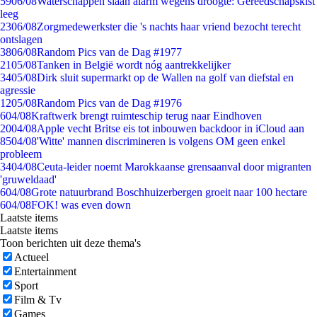
59
06/08
Waterschappen slaan alarm wegens droogte: Gereedschapskist
leeg
23
06/08
Zorgmedewerkster die 's nachts haar vriend bezocht terecht
ontslagen
38
06/08
Random Pics van de Dag #1977
21
05/08
Tanken in België wordt nóg aantrekkelijker
34
05/08
Dirk sluit supermarkt op de Wallen na golf van diefstal en
agressie
12
05/08
Random Pics van de Dag #1976
6
04/08
Kraftwerk brengt ruimteschip terug naar Eindhoven
20
04/08
Apple vecht Britse eis tot inbouwen backdoor in iCloud aan
85
04/08
'Witte' mannen discrimineren is volgens OM geen enkel
probleem
34
04/08
Ceuta-leider noemt Marokkaanse grensaanval door migranten
'gruweldaad'
6
04/08
Grote natuurbrand Boschhuizerbergen groeit naar 100 hectare
6
04/08
FOK! was even down
Laatste items
Laatste items
Toon berichten uit deze thema's
Actueel
Entertainment
Sport
Film & Tv
Games