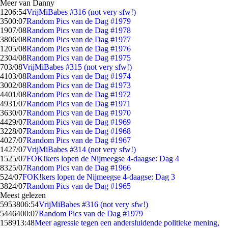
Meer van Danny
12
06:54
VrijMiBabes #316 (not very sfw!)
35
00:07
Random Pics van de Dag #1979
19
07/08
Random Pics van de Dag #1978
38
06/08
Random Pics van de Dag #1977
12
05/08
Random Pics van de Dag #1976
23
04/08
Random Pics van de Dag #1975
7
03/08
VrijMiBabes #315 (not very sfw!)
41
03/08
Random Pics van de Dag #1974
30
02/08
Random Pics van de Dag #1973
44
01/08
Random Pics van de Dag #1972
49
31/07
Random Pics van de Dag #1971
36
30/07
Random Pics van de Dag #1970
44
29/07
Random Pics van de Dag #1969
32
28/07
Random Pics van de Dag #1968
40
27/07
Random Pics van de Dag #1967
14
27/07
VrijMiBabes #314 (not very sfw!)
15
25/07
FOK!kers lopen de Nijmeegse 4-daagse: Dag 4
83
25/07
Random Pics van de Dag #1966
5
24/07
FOK!kers lopen de Nijmeegse 4-daagse: Dag 3
38
24/07
Random Pics van de Dag #1965
Meest gelezen
59538
06:54
VrijMiBabes #316 (not very sfw!)
54464
00:07
Random Pics van de Dag #1979
1589
13:48
Meer agressie tegen een andersluidende politieke mening,