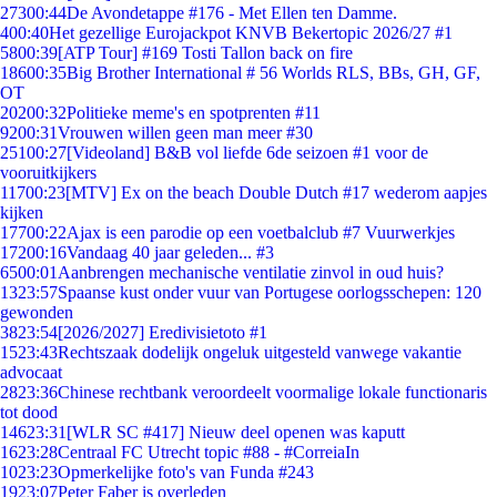
273
00:44
De Avondetappe #176 - Met Ellen ten Damme.
4
00:40
Het gezellige Eurojackpot KNVB Bekertopic 2026/27 #1
58
00:39
[ATP Tour] #169 Tosti Tallon back on fire
186
00:35
Big Brother International # 56 Worlds RLS, BBs, GH, GF,
OT
202
00:32
Politieke meme's en spotprenten #11
92
00:31
Vrouwen willen geen man meer #30
251
00:27
[Videoland] B&B vol liefde 6de seizoen #1 voor de
vooruitkijkers
117
00:23
[MTV] Ex on the beach Double Dutch #17 wederom aapjes
kijken
177
00:22
Ajax is een parodie op een voetbalclub #7 Vuurwerkjes
172
00:16
Vandaag 40 jaar geleden... #3
65
00:01
Aanbrengen mechanische ventilatie zinvol in oud huis?
13
23:57
Spaanse kust onder vuur van Portugese oorlogsschepen: 120
gewonden
38
23:54
[2026/2027] Eredivisietoto #1
15
23:43
Rechtszaak dodelijk ongeluk uitgesteld vanwege vakantie
advocaat
28
23:36
Chinese rechtbank veroordeelt voormalige lokale functionaris
tot dood
146
23:31
[WLR SC #417] Nieuw deel openen was kaputt
16
23:28
Centraal FC Utrecht topic #88 - #CorreiaIn
10
23:23
Opmerkelijke foto's van Funda #243
19
23:07
Peter Faber is overleden