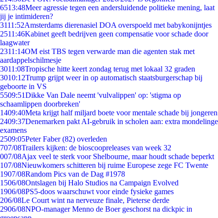
65
13:48
Meer agressie tegen een andersluidende politieke mening, laat
jij je intimideren?
31
11:52
Amsterdams dierenasiel DOA overspoeld met babykonijntjes
25
11:46
Kabinet geeft bedrijven geen compensatie voor schade door
laagwater
23
11:14
OM eist TBS tegen verwarde man die agenten stak met
aardappelschilmesje
30
11:08
Tropische hitte keert zondag terug met lokaal 32 graden
30
10:12
Trump grijpt weer in op automatisch staatsburgerschap bij
geboorte in VS
55
09:51
Dikke Van Dale neemt 'vulvalippen' op: 'stigma op
schaamlippen doorbreken'
14
09:40
Meta krijgt half miljard boete voor mentale schade bij jongeren
24
09:37
Denemarken pakt AI-gebruik in scholen aan: extra mondelinge
examens
25
09:05
Peter Faber (82) overleden
7
07/08
Trailers kijken: de bioscoopreleases van week 32
0
07/08
Ajax veel te sterk voor Shelbourne, maar houdt schade beperkt
1
07/08
Nieuwkomers schitteren bij ruime Europese zege FC Twente
19
07/08
Random Pics van de Dag #1978
15
06/08
Ontslagen bij Halo Studios na Campaign Evolved
19
06/08
PS5-doos waarschuwt voor einde fysieke games
2
06/08
Le Court wint na nerveuze finale, Pieterse derde
29
06/08
NPO-manager Menno de Boer geschorst na dickpic in
groepsapp