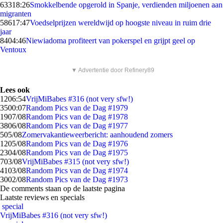
633
18:26
Smokkelbende opgerold in Spanje, verdienden miljoenen aan
migranten
586
17:47
Voedselprijzen wereldwijd op hoogste niveau in ruim drie
jaar
84
04:46
Niewiadoma profiteert van pokerspel en grijpt geel op
Ventoux
▼ Advertentie door Refinery89
Lees ook
12
06:54
VrijMiBabes #316 (not very sfw!)
35
00:07
Random Pics van de Dag #1979
19
07/08
Random Pics van de Dag #1978
38
06/08
Random Pics van de Dag #1977
5
05/08
Zomervakantieweerbericht: aanhoudend zomers
12
05/08
Random Pics van de Dag #1976
23
04/08
Random Pics van de Dag #1975
7
03/08
VrijMiBabes #315 (not very sfw!)
41
03/08
Random Pics van de Dag #1974
30
02/08
Random Pics van de Dag #1973
De comments staan op de laatste pagina
Laatste reviews en specials
special
VrijMiBabes #316 (not very sfw!)