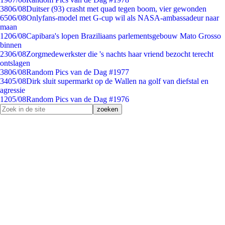
38
06/08
Duitser (93) crasht met quad tegen boom, vier gewonden
65
06/08
Onlyfans-model met G-cup wil als NASA-ambassadeur naar
maan
12
06/08
Capibara's lopen Braziliaans parlementsgebouw Mato Grosso
binnen
23
06/08
Zorgmedewerkster die 's nachts haar vriend bezocht terecht
ontslagen
38
06/08
Random Pics van de Dag #1977
34
05/08
Dirk sluit supermarkt op de Wallen na golf van diefstal en
agressie
12
05/08
Random Pics van de Dag #1976