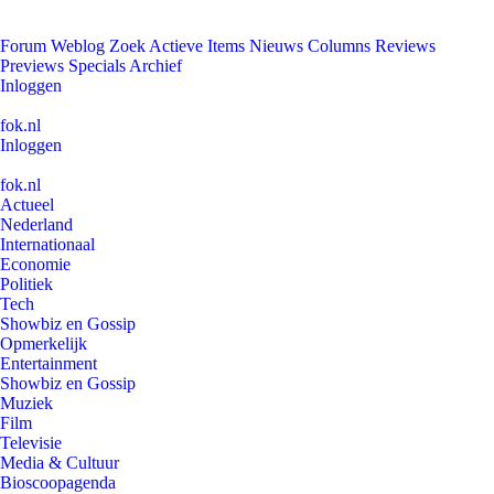
Forum
Weblog
Zoek
Actieve Items
Nieuws
Columns
Reviews
Previews
Specials
Archief
Inloggen
fok.nl
Inloggen
fok.nl
Actueel
Nederland
Internationaal
Economie
Politiek
Tech
Showbiz en Gossip
Opmerkelijk
Entertainment
Showbiz en Gossip
Muziek
Film
Televisie
Media & Cultuur
Bioscoopagenda