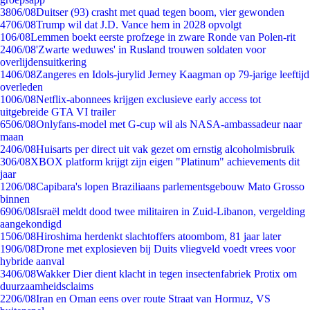
38
06/08
Duitser (93) crasht met quad tegen boom, vier gewonden
47
06/08
Trump wil dat J.D. Vance hem in 2028 opvolgt
1
06/08
Lemmen boekt eerste profzege in zware Ronde van Polen-rit
24
06/08
'Zwarte weduwes' in Rusland trouwen soldaten voor
overlijdensuitkering
14
06/08
Zangeres en Idols-jurylid Jerney Kaagman op 79-jarige leeftijd
overleden
10
06/08
Netflix-abonnees krijgen exclusieve early access tot
uitgebreide GTA VI trailer
65
06/08
Onlyfans-model met G-cup wil als NASA-ambassadeur naar
maan
24
06/08
Huisarts per direct uit vak gezet om ernstig alcoholmisbruik
3
06/08
XBOX platform krijgt zijn eigen "Platinum" achievements dit
jaar
12
06/08
Capibara's lopen Braziliaans parlementsgebouw Mato Grosso
binnen
69
06/08
Israël meldt dood twee militairen in Zuid-Libanon, vergelding
aangekondigd
15
06/08
Hiroshima herdenkt slachtoffers atoombom, 81 jaar later
19
06/08
Drone met explosieven bij Duits vliegveld voedt vrees voor
hybride aanval
34
06/08
Wakker Dier dient klacht in tegen insectenfabriek Protix om
duurzaamheidsclaims
22
06/08
Iran en Oman eens over route Straat van Hormuz, VS