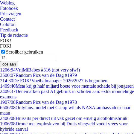
Weblog
Fotoboek
Prijsvragen
Contact
Colofon
Feedback
Tip de redactie
FOK!
FOK!
Scrollbar gebruiken
opslaan
12
06:54
VrijMiBabes #316 (not very sfw!)
35
00:07
Random Pics van de Dag #1979
2
14:30
De FOK!Voetbalmanager 2026/2027 is begonnen
14
09:40
Meta krijgt half miljard boete voor mentale schade bij jongeren
24
09:37
Denemarken pakt AI-gebruik in scholen aan: extra mondelinge
examens
19
07/08
Random Pics van de Dag #1978
65
06/08
Onlyfans-model met G-cup wil als NASA-ambassadeur naar
maan
24
06/08
Huisarts per direct uit vak gezet om ernstig alcoholmisbruik
19
06/08
Drone met explosieven bij Duits vliegveld voedt vrees voor
hybride aanval