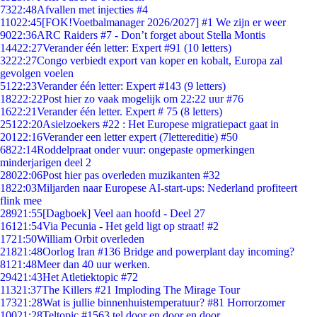
73
22:48
Afvallen met injecties #4
110
22:45
[FOK!Voetbalmanager 2026/2027] #1 We zijn er weer
90
22:36
ARC Raiders #7 - Don’t forget about Stella Montis
144
22:27
Verander één letter: Expert #91 (10 letters)
32
22:27
Congo verbiedt export van koper en kobalt, Europa zal
gevolgen voelen
51
22:23
Verander één letter: Expert #143 (9 letters)
182
22:22
Post hier zo vaak mogelijk om 22:22 uur #76
16
22:21
Verander één letter. Expert # 75 (8 letters)
251
22:20
Asielzoekers #22 : Het Europese migratiepact gaat in
201
22:16
Verander een letter expert (7lettereditie) #50
68
22:14
Roddelpraat onder vuur: ongepaste opmerkingen
minderjarigen deel 2
280
22:06
Post hier pas overleden muzikanten #32
18
22:03
Miljarden naar Europese AI-start-ups: Nederland profiteert
flink mee
289
21:55
[Dagboek] Veel aan hoofd - Deel 27
161
21:54
Via Pecunia - Het geld ligt op straat! #2
17
21:50
William Orbit overleden
218
21:48
Oorlog Iran #136 Bridge and powerplant day incoming?
81
21:48
Meer dan 40 uur werken.
294
21:43
Het Atletiektopic #72
113
21:37
The Killers #21 Imploding The Mirage Tour
173
21:28
Wat is jullie binnenhuistemperatuur? #81 Horrorzomer
100
21:28
Teltopic #1563 tel door en door en door....