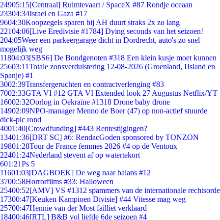
249
05:15
[Centraal] Ruimtevaart / SpaceX #87 Rondje oceaan
233
04:34
Israel en Gaza #17
96
04:30
Koopzegels sparen bij AH duurt straks 2x zo lang
221
04:06
[Live Eredivisie #1784] Dying seconds van het seizoen!
2
04:05
Weer een parkeergarage dicht in Dordrecht, auto's zo snel
mogelijk weg
118
04:03
[SBS6] De Bondgenoten #318 Een klein kusje moet kunnen
256
03:11
Totale zonsverduistering 12-08-2026 (Groenland, IJsland en
Spanje) #1
30
02:39
Transfergeruchten en contractverlenging #83
70
02:33
GTA VI #12 GTA VI Extended look 27 Augustus Netflix/YT
160
02:32
Oorlog in Oekraïne #1318 Drone baby drone
149
02:09
NPO-manager Menno de Boer (47) op non-actief stuurde
dick-pic rond
40
01:40
[Crowdfunding] #443 Rentestijgingen?
134
01:36
[DRT SC] #6: RendacGoden sponsored by TONZON
198
01:28
Tour de France femmes 2026 #4 op de Ventoux
224
01:24
Nederland stevent af op watertekort
6
01:21
Ps 5
116
01:03
[DAGBOEK] De weg naar balans #12
37
00:58
Horrorfilms #33: Halloween
254
00:52
[AMV] VS #1312 spammers van de internationale rechtsorde
173
00:47
[Keuken Kampioen Divisie] #44 Vitesse mag weg
257
00:47
Hennie van der Most failliet verklaard
184
00:46
[RTL] B&B vol liefde 6de seizoen #4