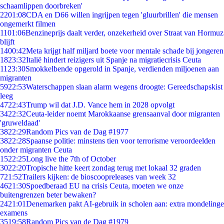
schaamlippen doorbreken'
22
01:08
CDA en D66 willen ingrijpen tegen 'gluurbrillen' die mensen
ongemerkt filmen
11
01:06
Benzineprijs daalt verder, onzekerheid over Straat van Hormuz
blijft
14
00:42
Meta krijgt half miljard boete voor mentale schade bij jongeren
18
23:32
Italië hindert reizigers uit Spanje na migratiecrisis Ceuta
11
23:30
Smokkelbende opgerold in Spanje, verdienden miljoenen aan
migranten
59
22:53
Waterschappen slaan alarm wegens droogte: Gereedschapskist
leeg
47
22:43
Trump wil dat J.D. Vance hem in 2028 opvolgt
34
22:32
Ceuta-leider noemt Marokkaanse grensaanval door migranten
'gruweldaad'
38
22:29
Random Pics van de Dag #1977
38
22:28
Spaanse politie: minstens tien voor terrorisme veroordeelden
onder migranten Ceuta
15
22:25
Long live the 7th of October
30
22:20
Tropische hitte keert zondag terug met lokaal 32 graden
7
21:52
Trailers kijken: de bioscoopreleases van week 32
46
21:30
Spoedberaad EU na crisis Ceuta, moeten we onze
buitengrenzen beter bewaken?
24
21:01
Denemarken pakt AI-gebruik in scholen aan: extra mondelinge
examens
35
19:58
Random Pics van de Dag #1979