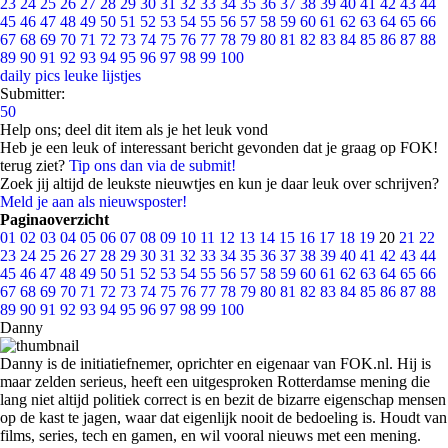
23
24
25
26
27
28
29
30
31
32
33
34
35
36
37
38
39
40
41
42
43
44
45
46
47
48
49
50
51
52
53
54
55
56
57
58
59
60
61
62
63
64
65
66
67
68
69
70
71
72
73
74
75
76
77
78
79
80
81
82
83
84
85
86
87
88
89
90
91
92
93
94
95
96
97
98
99
100
daily pics
leuke lijstjes
Submitter:
50
Help ons; deel dit item als je het leuk vond
Heb je een leuk of interessant bericht gevonden dat je graag op FOK!
terug ziet?
Tip ons dan via de submit!
Zoek jij altijd de leukste nieuwtjes en kun je daar leuk over schrijven?
Meld je aan als nieuwsposter!
Paginaoverzicht
01
02
03
04
05
06
07
08
09
10
11
12
13
14
15
16
17
18
19
20
21
22
23
24
25
26
27
28
29
30
31
32
33
34
35
36
37
38
39
40
41
42
43
44
45
46
47
48
49
50
51
52
53
54
55
56
57
58
59
60
61
62
63
64
65
66
67
68
69
70
71
72
73
74
75
76
77
78
79
80
81
82
83
84
85
86
87
88
89
90
91
92
93
94
95
96
97
98
99
100
Danny
Danny is de initiatiefnemer, oprichter en eigenaar van FOK.nl. Hij is
maar zelden serieus, heeft een uitgesproken Rotterdamse mening die
lang niet altijd politiek correct is en bezit de bizarre eigenschap mensen
op de kast te jagen, waar dat eigenlijk nooit de bedoeling is. Houdt van
films, series, tech en gamen, en wil vooral nieuws met een mening.