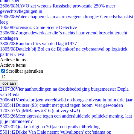
buitenspel
26
06/08
NAVO zet wegens Russische provocatie 250% meer
gevechtsvliegtuigen in
59
06/08
Waterschappen slaan alarm wegens droogte: Gereedschapskist
leeg
1
06/08
Forensics: Crime Scene Detective
23
06/08
Zorgmedewerkster die 's nachts haar vriend bezocht terecht
ontslagen
38
06/08
Random Pics van de Dag #1977
18
05/08
Datalek bij Bol en de Bijenkorf na cyberaanval op logistiek
partner Ceva
Actieve items
Actieve items
Scrollbar gebruiken
opslaan
21
07:30
Vier aanhoudingen na doodsbedreiging burgemeester Depla
van Breda
30
06:41
Voedselprijzen wereldwijd op hoogste niveau in ruim drie jaar
38
05:41
Duitser (93) crasht met quad tegen boom, vier gewonden
12
03:57
VrijMiBabes #316 (not very sfw!)
65
03:26
Meer agressie tegen een andersluidende politieke mening, laat
jij je intimideren?
23
03:02
Quake krijgt na 30 jaar een gratis uitbreiding
55
01:42
Dikke Van Dale neemt 'vulvalippen' op: 'stigma op