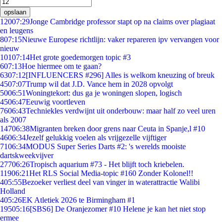
opslaan
120
07:29
Jonge Cambridge professor stapt op na claims over plagiaat
en leugens
8
07:15
Nieuwe Europese richtlijn: vaker repareren ipv vervangen voor
nieuw
101
07:14
Het grote goedemorgen topic #3
6
07:13
Hoe hiermee om te gaan?
63
07:12
[INFLUENCERS #296] Alles is welkom kneuzing of breuk
45
07:07
Trump wil dat J.D. Vance hem in 2028 opvolgt
50
06:51
Woningtekort: dus ga je woningen slopen, logisch
45
06:47
Eeuwig voortleven
76
06:43
Techniekles verdwijnt uit onderbouw: maar half zo veel uren
als 2007
147
06:38
Migranten breken door grens naar Ceuta in Spanje,l #10
46
06:34
Jezelf gelukkig voelen als vrijgezelle vijftiger
71
06:34
MODUS Super Series Darts #2: 's werelds mooiste
dartskweekvijver
277
06:26
Tropisch aquarium #73 - Het blijft toch kriebelen.
119
06:21
Het RLS Social Media-topic #160 Zonder Kolonel!!
4
05:55
Bezoeker verliest deel van vinger in waterattractie Walibi
Holland
4
05:26
EK Atletiek 2026 te Birmingham #1
195
05:16
[SBS6] De Oranjezomer #10 Helene je kan het niet stop
ermee