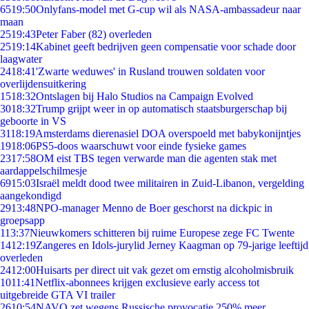
65
19:50
Onlyfans-model met G-cup wil als NASA-ambassadeur naar
maan
25
19:43
Peter Faber (82) overleden
25
19:14
Kabinet geeft bedrijven geen compensatie voor schade door
laagwater
24
18:41
'Zwarte weduwes' in Rusland trouwen soldaten voor
overlijdensuitkering
15
18:32
Ontslagen bij Halo Studios na Campaign Evolved
30
18:32
Trump grijpt weer in op automatisch staatsburgerschap bij
geboorte in VS
31
18:19
Amsterdams dierenasiel DOA overspoeld met babykonijntjes
19
18:06
PS5-doos waarschuwt voor einde fysieke games
23
17:58
OM eist TBS tegen verwarde man die agenten stak met
aardappelschilmesje
69
15:03
Israël meldt dood twee militairen in Zuid-Libanon, vergelding
aangekondigd
29
13:48
NPO-manager Menno de Boer geschorst na dickpic in
groepsapp
1
13:37
Nieuwkomers schitteren bij ruime Europese zege FC Twente
14
12:19
Zangeres en Idols-jurylid Jerney Kaagman op 79-jarige leeftijd
overleden
24
12:00
Huisarts per direct uit vak gezet om ernstig alcoholmisbruik
10
11:41
Netflix-abonnees krijgen exclusieve early access tot
uitgebreide GTA VI trailer
26
10:54
NAVO zet wegens Russische provocatie 250% meer