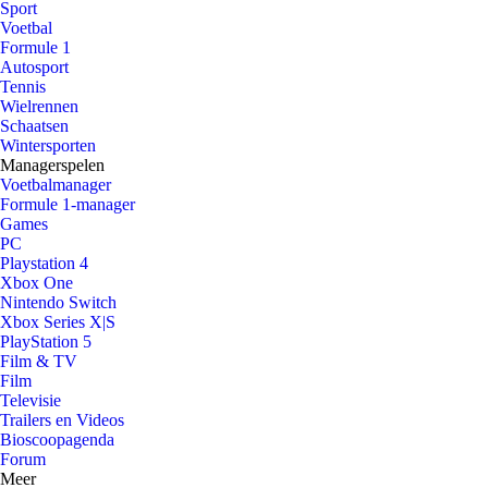
Sport
Voetbal
Formule 1
Autosport
Tennis
Wielrennen
Schaatsen
Wintersporten
Managerspelen
Voetbalmanager
Formule 1-manager
Games
PC
Playstation 4
Xbox One
Nintendo Switch
Xbox Series X|S
PlayStation 5
Film & TV
Film
Televisie
Trailers en Videos
Bioscoopagenda
Forum
Meer