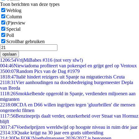
Toon berichten van deze types
Weblog
Column
(P)review
Special
Poll
Scrollbar gebruiken
opslaan
12
06:54
VrijMiBabes #316 (not very sfw!)
0
04:46
Niewiadoma profiteert van pokerspel en grijpt geel op Ventoux
35
00:07
Random Pics van de Dag #1979
18
18:47
Italië hindert reizigers uit Spanje na migratiecrisis Ceuta
21
18:31
Vier aanhoudingen na doodsbedreiging burgemeester Depla
van Breda
11
18:26
Smokkelbende opgerold in Spanje, verdienden miljoenen aan
migranten
22
18:08
CDA en D66 willen ingrijpen tegen 'gluurbrillen' die mensen
ongemerkt filmen
11
17:56
Benzineprijs daalt verder, onzekerheid over Straat van Hormuz
blijft
30
17:47
Voedselprijzen wereldwijd op hoogste niveau in ruim drie jaar
23
14:33
Quake krijgt na 30 jaar een gratis uitbreiding
2
14:30
De FOK!Voetbalmanager 2026/2027 is begonnen