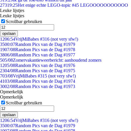
273
19:25
Het enige echte LEGO-topic #45 LEGOOOOOOOOOOO
Leuke lijstjes
Leuke lijstjes
Scrollbar gebruiken
opslaan
12
06:54
VrijMiBabes #316 (not very sfw!)
35
00:07
Random Pics van de Dag #1979
19
07/08
Random Pics van de Dag #1978
38
06/08
Random Pics van de Dag #1977
5
05/08
Zomervakantieweerbericht: aanhoudend zomers
12
05/08
Random Pics van de Dag #1976
23
04/08
Random Pics van de Dag #1975
7
03/08
VrijMiBabes #315 (not very sfw!)
41
03/08
Random Pics van de Dag #1974
30
02/08
Random Pics van de Dag #1973
Opmerkelijk
Opmerkelijk
Scrollbar gebruiken
opslaan
12
06:54
VrijMiBabes #316 (not very sfw!)
35
00:07
Random Pics van de Dag #1979
19
07/08
Random Pics van de Dag #1978