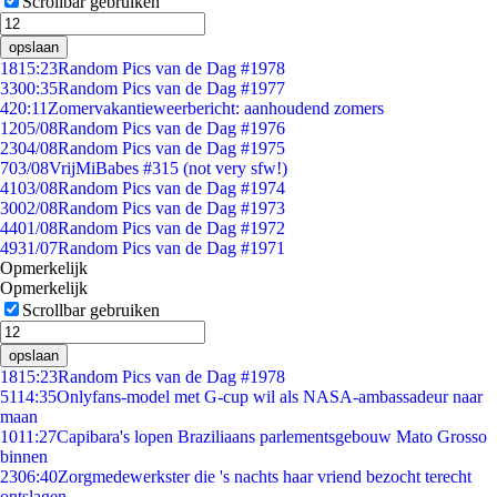
Scrollbar gebruiken
opslaan
18
15:23
Random Pics van de Dag #1978
33
00:35
Random Pics van de Dag #1977
4
20:11
Zomervakantieweerbericht: aanhoudend zomers
12
05/08
Random Pics van de Dag #1976
23
04/08
Random Pics van de Dag #1975
7
03/08
VrijMiBabes #315 (not very sfw!)
41
03/08
Random Pics van de Dag #1974
30
02/08
Random Pics van de Dag #1973
44
01/08
Random Pics van de Dag #1972
49
31/07
Random Pics van de Dag #1971
Opmerkelijk
Opmerkelijk
Scrollbar gebruiken
opslaan
18
15:23
Random Pics van de Dag #1978
51
14:35
Onlyfans-model met G-cup wil als NASA-ambassadeur naar
maan
10
11:27
Capibara's lopen Braziliaans parlementsgebouw Mato Grosso
binnen
23
06:40
Zorgmedewerkster die 's nachts haar vriend bezocht terecht
ontslagen