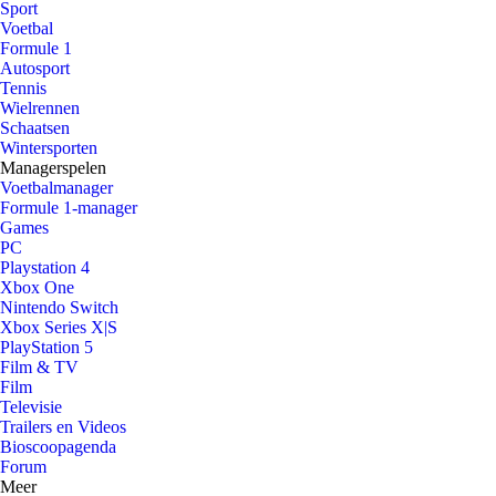
Sport
Voetbal
Formule 1
Autosport
Tennis
Wielrennen
Schaatsen
Wintersporten
Managerspelen
Voetbalmanager
Formule 1-manager
Games
PC
Playstation 4
Xbox One
Nintendo Switch
Xbox Series X|S
PlayStation 5
Film & TV
Film
Televisie
Trailers en Videos
Bioscoopagenda
Forum
Meer