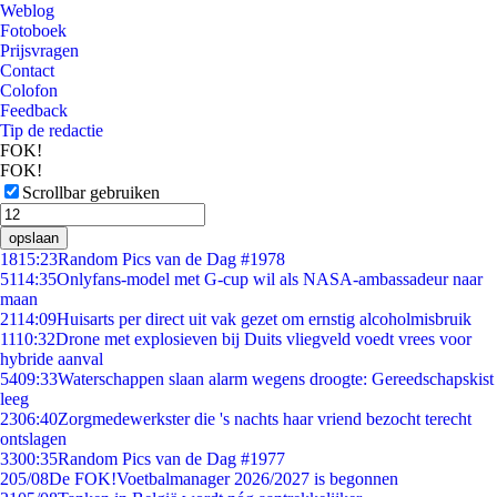
Weblog
Fotoboek
Prijsvragen
Contact
Colofon
Feedback
Tip de redactie
FOK!
FOK!
Scrollbar gebruiken
opslaan
18
15:23
Random Pics van de Dag #1978
51
14:35
Onlyfans-model met G-cup wil als NASA-ambassadeur naar
maan
21
14:09
Huisarts per direct uit vak gezet om ernstig alcoholmisbruik
11
10:32
Drone met explosieven bij Duits vliegveld voedt vrees voor
hybride aanval
54
09:33
Waterschappen slaan alarm wegens droogte: Gereedschapskist
leeg
23
06:40
Zorgmedewerkster die 's nachts haar vriend bezocht terecht
ontslagen
33
00:35
Random Pics van de Dag #1977
2
05/08
De FOK!Voetbalmanager 2026/2027 is begonnen