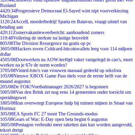
Rusland
44
20:34
Progressieve Democraat El-Sayed wint nipt voorverkiezing
Michigan
11
20:24
Accell, moederbedrijf Sparta en Batavus, vraagt uitstel van
betaling aan
4
20:11
Zomervakantieweerbericht: aanhoudend zomers
1
19:48
Vollering de sterkste na lastige heuvelrit
8
05/08
The Division Resurgence nu gratis op pc
36
05/08
Hackers roven Coldcard-bitcoinwallets leeg voor 114 miljoen
dollar
45
05/08
Doorwerken na AOW-leeftijd vaker vastgelegd in cao's, moet
werken na je 67e de norm worden?
37
05/08
Vinted-foto's van vrouwen massaal gedeeld op seksfora
1
05/08
Nieuwe XBOX Game Pass titels voor de eerste helft van de
maand augustus
2
05/08
De FOK!Voetbalmanager 2026/2027 is begonnen
50
05/08
Van den Brink zet nog eens 14 gemeenten onder toezicht om
spreidingswet
18
05/08
Iran overweegt Europese hulp bij ruimen mijnen in Straat van
Hormuz
3
05/08
EA Sports FC 27 toont The Grounds-modus
1
05/08
Gears of War: E-Day open beta begint 6 augustus
36
05/08
Pentagon verbruikt meer raketten dan kan worden aangevuld,
tekort dreigt