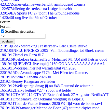
4
23:27
Zomervakantieweerbericht: aanhoudend zomers
1
22:57
Vollering de sterkste na lastige heuvelrit
3
20:59
EA Sports FC 27 toont The Grounds-modus
14
20:46
Long live the 7th of October
Forum
Forum
Scrollbar gebruiken
opslaan
2
19:19
[Boekbespreking] Yesteryear - Caro Claire Burke
2
19:18
[INFLUENCERS #295] Van flodderslinger tot Shrek-crème
186
19:17
Israel en Gaza #17
18
19:16
Roekeloze taxichauffeur Mohamed M. (35) rijdt fietster dood
138
19:16
[UEL/ECL live topic] #160 GOAAAAAAAAAAAAAL
165
19:15
Voorspel hier het warmtegetal van 2026
220
19:15
De Avondetappe #176 - Met Ellen ten Damme.
78
19:14
Vuelta a España 2026 #1
23
19:14
Jerney Kaagman overleden
222
19:12
Welk geurtje draag jij nu #48 Geurend de winter in
165
19:12
Haiku ketting #27 - strooi wat liefde
28
19:11
GTA VI #12 GTA VI Extended look 27 Augustus Netflix/YT
40
19:11
Droneaanval op Oekrains vliegtuig in Leipzig
230
19:11
Tour de France femmes 2026 #3 Tijd voor de borstcrawl
76
19:10
NPO-manager Menno de Boer (47) stuurt dickpics rond