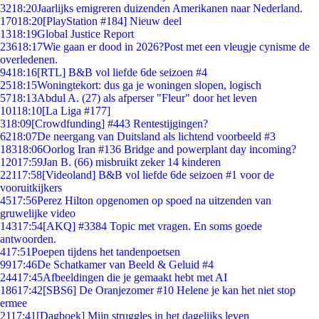
32
18:20
Jaarlijks emigreren duizenden Amerikanen naar Nederland.
170
18:20
[PlayStation #184] Nieuw deel
13
18:19
Global Justice Report
236
18:17
Wie gaan er dood in 2026?Post met een vleugje cynisme de
overledenen.
94
18:16
[RTL] B&B vol liefde 6de seizoen #4
25
18:15
Woningtekort: dus ga je woningen slopen, logisch
57
18:13
Abdul A. (27) als afperser "Fleur" door het leven
101
18:10
[La Liga #177]
3
18:09
[Crowdfunding] #443 Rentestijgingen?
62
18:07
De neergang van Duitsland als lichtend voorbeeld #3
183
18:06
Oorlog Iran #136 Bridge and powerplant day incoming?
120
17:59
Jan B. (66) misbruikt zeker 14 kinderen
221
17:58
[Videoland] B&B vol liefde 6de seizoen #1 voor de
vooruitkijkers
45
17:56
Perez Hilton opgenomen op spoed na uitzenden van
gruwelijke video
143
17:54
[AKQ] #3384 Topic met vragen. En soms goede
antwoorden.
4
17:51
Poepen tijdens het tandenpoetsen
99
17:46
De Schatkamer van Beeld & Geluid #4
244
17:45
Afbeeldingen die je gemaakt hebt met AI
186
17:42
[SBS6] De Oranjezomer #10 Helene je kan het niet stop
ermee
21
17:41
[Dagboek] Mijn struggles in het dagelijks leven