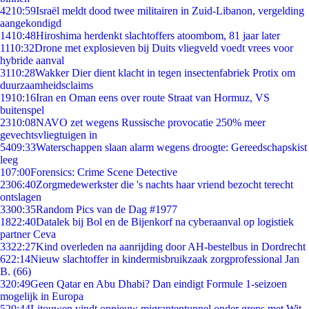
42
10:59
Israël meldt dood twee militairen in Zuid-Libanon, vergelding
aangekondigd
14
10:48
Hiroshima herdenkt slachtoffers atoombom, 81 jaar later
11
10:32
Drone met explosieven bij Duits vliegveld voedt vrees voor
hybride aanval
31
10:28
Wakker Dier dient klacht in tegen insectenfabriek Protix om
duurzaamheidsclaims
19
10:16
Iran en Oman eens over route Straat van Hormuz, VS
buitenspel
23
10:08
NAVO zet wegens Russische provocatie 250% meer
gevechtsvliegtuigen in
54
09:33
Waterschappen slaan alarm wegens droogte: Gereedschapskist
leeg
1
07:00
Forensics: Crime Scene Detective
23
06:40
Zorgmedewerkster die 's nachts haar vriend bezocht terecht
ontslagen
33
00:35
Random Pics van de Dag #1977
18
22:40
Datalek bij Bol en de Bijenkorf na cyberaanval op logistiek
partner Ceva
33
22:27
Kind overleden na aanrijding door AH-bestelbus in Dordrecht
6
22:14
Nieuw slachtoffer in kindermisbruikzaak zorgprofessional Jan
B. (66)
3
20:49
Geen Qatar en Abu Dhabi? Dan eindigt Formule 1-seizoen
mogelijk in Europa
5
20:44
Litouwen vindt opnieuw migrantentunnel onder grens met Wit-