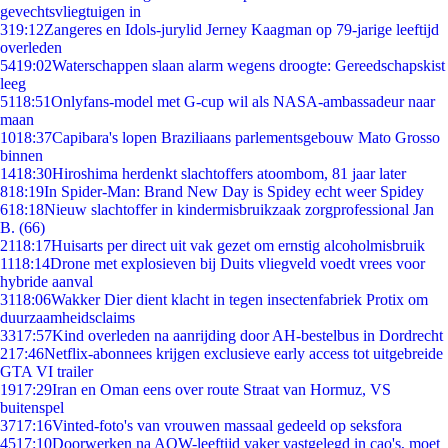
gevechtsvliegtuigen in
3
19:12
Zangeres en Idols-jurylid Jerney Kaagman op 79-jarige leeftijd
overleden
54
19:02
Waterschappen slaan alarm wegens droogte: Gereedschapskist
leeg
51
18:51
Onlyfans-model met G-cup wil als NASA-ambassadeur naar
maan
10
18:37
Capibara's lopen Braziliaans parlementsgebouw Mato Grosso
binnen
14
18:30
Hiroshima herdenkt slachtoffers atoombom, 81 jaar later
8
18:19
In Spider-Man: Brand New Day is Spidey echt weer Spidey
6
18:18
Nieuw slachtoffer in kindermisbruikzaak zorgprofessional Jan
B. (66)
21
18:17
Huisarts per direct uit vak gezet om ernstig alcoholmisbruik
11
18:14
Drone met explosieven bij Duits vliegveld voedt vrees voor
hybride aanval
31
18:06
Wakker Dier dient klacht in tegen insectenfabriek Protix om
duurzaamheidsclaims
33
17:57
Kind overleden na aanrijding door AH-bestelbus in Dordrecht
2
17:46
Netflix-abonnees krijgen exclusieve early access tot uitgebreide
GTA VI trailer
19
17:29
Iran en Oman eens over route Straat van Hormuz, VS
buitenspel
37
17:16
Vinted-foto's van vrouwen massaal gedeeld op seksfora
45
17:10
Doorwerken na AOW-leeftijd vaker vastgelegd in cao's, moet