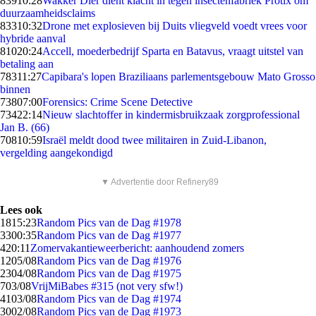
839
10:28
Wakker Dier dient klacht in tegen insectenfabriek Protix om
duurzaamheidsclaims
833
10:32
Drone met explosieven bij Duits vliegveld voedt vrees voor
hybride aanval
810
20:24
Accell, moederbedrijf Sparta en Batavus, vraagt uitstel van
betaling aan
783
11:27
Capibara's lopen Braziliaans parlementsgebouw Mato Grosso
binnen
738
07:00
Forensics: Crime Scene Detective
734
22:14
Nieuw slachtoffer in kindermisbruikzaak zorgprofessional
Jan B. (66)
708
10:59
Israël meldt dood twee militairen in Zuid-Libanon,
vergelding aangekondigd
▼ Advertentie door Refinery89
Lees ook
18
15:23
Random Pics van de Dag #1978
33
00:35
Random Pics van de Dag #1977
4
20:11
Zomervakantieweerbericht: aanhoudend zomers
12
05/08
Random Pics van de Dag #1976
23
04/08
Random Pics van de Dag #1975
7
03/08
VrijMiBabes #315 (not very sfw!)
41
03/08
Random Pics van de Dag #1974
30
02/08
Random Pics van de Dag #1973