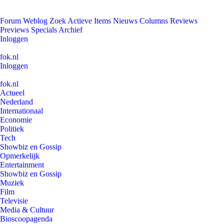
Forum
Weblog
Zoek
Actieve Items
Nieuws
Columns
Reviews
Previews
Specials
Archief
Inloggen
fok.nl
Inloggen
fok.nl
Actueel
Nederland
Internationaal
Economie
Politiek
Tech
Showbiz en Gossip
Opmerkelijk
Entertainment
Showbiz en Gossip
Muziek
Film
Televisie
Media & Cultuur
Bioscoopagenda