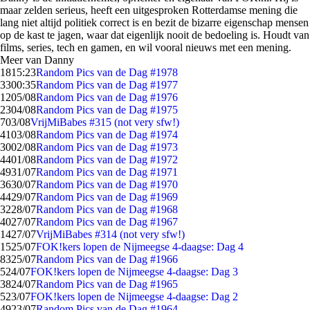
maar zelden serieus, heeft een uitgesproken Rotterdamse mening die
lang niet altijd politiek correct is en bezit de bizarre eigenschap mensen
op de kast te jagen, waar dat eigenlijk nooit de bedoeling is. Houdt van
films, series, tech en gamen, en wil vooral nieuws met een mening.
Meer van Danny
18
15:23
Random Pics van de Dag #1978
33
00:35
Random Pics van de Dag #1977
12
05/08
Random Pics van de Dag #1976
23
04/08
Random Pics van de Dag #1975
7
03/08
VrijMiBabes #315 (not very sfw!)
41
03/08
Random Pics van de Dag #1974
30
02/08
Random Pics van de Dag #1973
44
01/08
Random Pics van de Dag #1972
49
31/07
Random Pics van de Dag #1971
36
30/07
Random Pics van de Dag #1970
44
29/07
Random Pics van de Dag #1969
32
28/07
Random Pics van de Dag #1968
40
27/07
Random Pics van de Dag #1967
14
27/07
VrijMiBabes #314 (not very sfw!)
15
25/07
FOK!kers lopen de Nijmeegse 4-daagse: Dag 4
83
25/07
Random Pics van de Dag #1966
5
24/07
FOK!kers lopen de Nijmeegse 4-daagse: Dag 3
38
24/07
Random Pics van de Dag #1965
5
23/07
FOK!kers lopen de Nijmeegse 4-daagse: Dag 2
49
23/07
Random Pics van de Dag #1964