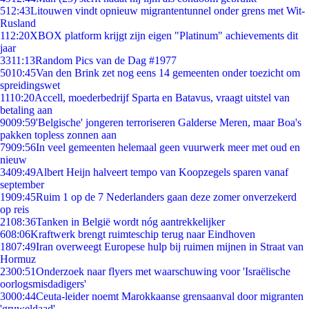
5
12:43
Litouwen vindt opnieuw migrantentunnel onder grens met Wit-
Rusland
1
12:20
XBOX platform krijgt zijn eigen "Platinum" achievements dit
jaar
33
11:13
Random Pics van de Dag #1977
50
10:45
Van den Brink zet nog eens 14 gemeenten onder toezicht om
spreidingswet
11
10:20
Accell, moederbedrijf Sparta en Batavus, vraagt uitstel van
betaling aan
90
09:59
'Belgische' jongeren terroriseren Galderse Meren, maar Boa's
pakken topless zonnen aan
79
09:56
In veel gemeenten helemaal geen vuurwerk meer met oud en
nieuw
34
09:49
Albert Heijn halveert tempo van Koopzegels sparen vanaf
september
19
09:45
Ruim 1 op de 7 Nederlanders gaan deze zomer onverzekerd
op reis
21
08:36
Tanken in België wordt nóg aantrekkelijker
6
08:06
Kraftwerk brengt ruimteschip terug naar Eindhoven
18
07:49
Iran overweegt Europese hulp bij ruimen mijnen in Straat van
Hormuz
23
00:51
Onderzoek naar flyers met waarschuwing voor 'Israëlische
oorlogsmisdadigers'
30
00:44
Ceuta-leider noemt Marokkaanse grensaanval door migranten
'gruweldaad'