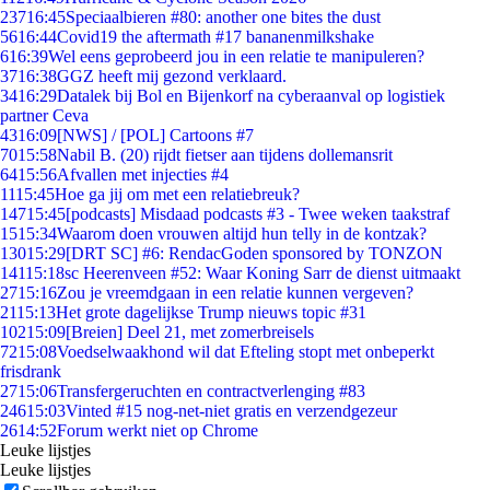
237
16:45
Speciaalbieren #80: another one bites the dust
56
16:44
Covid19 the aftermath #17 bananenmilkshake
6
16:39
Wel eens geprobeerd jou in een relatie te manipuleren?
37
16:38
GGZ heeft mij gezond verklaard.
34
16:29
Datalek bij Bol en Bijenkorf na cyberaanval op logistiek
partner Ceva
43
16:09
[NWS] / [POL] Cartoons #7
70
15:58
Nabil B. (20) rijdt fietser aan tijdens dollemansrit
64
15:56
Afvallen met injecties #4
11
15:45
Hoe ga jij om met een relatiebreuk?
147
15:45
[podcasts] Misdaad podcasts #3 - Twee weken taakstraf
15
15:34
Waarom doen vrouwen altijd hun telly in de kontzak?
130
15:29
[DRT SC] #6: RendacGoden sponsored by TONZON
141
15:18
sc Heerenveen #52: Waar Koning Sarr de dienst uitmaakt
27
15:16
Zou je vreemdgaan in een relatie kunnen vergeven?
21
15:13
Het grote dagelijkse Trump nieuws topic #31
102
15:09
[Breien] Deel 21, met zomerbreisels
72
15:08
Voedselwaakhond wil dat Efteling stopt met onbeperkt
frisdrank
27
15:06
Transfergeruchten en contractverlenging #83
246
15:03
Vinted #15 nog-net-niet gratis en verzendgezeur
26
14:52
Forum werkt niet op Chrome
Leuke lijstjes
Leuke lijstjes