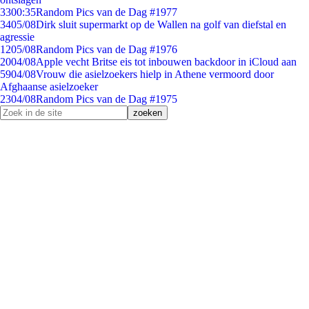
33
00:35
Random Pics van de Dag #1977
34
05/08
Dirk sluit supermarkt op de Wallen na golf van diefstal en
agressie
12
05/08
Random Pics van de Dag #1976
20
04/08
Apple vecht Britse eis tot inbouwen backdoor in iCloud aan
59
04/08
Vrouw die asielzoekers hielp in Athene vermoord door
Afghaanse asielzoeker
23
04/08
Random Pics van de Dag #1975