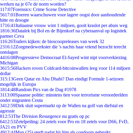
werken na je 67e de norm worden?
1
17:07
Forensics: Crime Scene Detective
56
17:01
Boeren waarschuwen voor lagere oogst door aanhoudende
hitte en droogte
17
16:41
Italiaanse vrouw wint 1 miljoen, gooit kraslot per abuis weg
18
16:36
Datalek bij Bol en de Bijenkorf na cyberaanval op logistiek
partner Ceva
1
16:26
Trailers kijken: de bioscoopreleases van week 32
23
16:12
Zorgmedewerkster die 's nachts haar vriend bezocht terecht
ontslagen
44
16:08
Progressieve Democraat El-Sayed wint nipt voorverkiezing
Michigan
36
15:56
Hackers roven Coldcard-bitcoinwallets leeg voor 114 miljoen
dollar
3
15:13
Geen Qatar en Abu Dhabi? Dan eindigt Formule 1-seizoen
mogelijk in Europa
18
14:48
Random Pics van de Dag #1978
31
13:00
Spaanse politie: minstens tien voor terrorisme veroordeelden
onder migranten Ceuta
34
12:59
Dirk sluit supermarkt op de Wallen na golf van diefstal en
agressie
8
12:53
The Division Resurgence nu gratis op pc
64
12:53
Zetelpeiling: 24 zetels voor Pro en 18 zetels voor D66, FvD,
JA21 en PVV
49
12:44
Man (25) sterft nadat hij lijm als condoom gebruikt