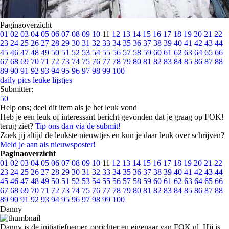
Paginaoverzicht
01
02
03
04
05
06
07
08
09
10
11
12
13
14
15
16
17
18
19
20
21
22
23
24
25
26
27
28
29
30
31
32
33
34
35
36
37
38
39
40
41
42
43
44
45
46
47
48
49
50
51
52
53
54
55
56
57
58
59
60
61
62
63
64
65
66
67
68
69
70
71
72
73
74
75
76
77
78
79
80
81
82
83
84
85
86
87
88
89
90
91
92
93
94
95
96
97
98
99
100
daily pics
leuke lijstjes
Submitter:
50
Help ons; deel dit item als je het leuk vond
Heb je een leuk of interessant bericht gevonden dat je graag op FOK!
terug ziet?
Tip ons dan via de submit!
Zoek jij altijd de leukste nieuwtjes en kun je daar leuk over schrijven?
Meld je aan als nieuwsposter!
Paginaoverzicht
01
02
03
04
05
06
07
08
09
10
11
12
13
14
15
16
17
18
19
20
21
22
23
24
25
26
27
28
29
30
31
32
33
34
35
36
37
38
39
40
41
42
43
44
45
46
47
48
49
50
51
52
53
54
55
56
57
58
59
60
61
62
63
64
65
66
67
68
69
70
71
72
73
74
75
76
77
78
79
80
81
82
83
84
85
86
87
88
89
90
91
92
93
94
95
96
97
98
99
100
Danny
Danny is de initiatiefnemer, oprichter en eigenaar van FOK.nl. Hij is