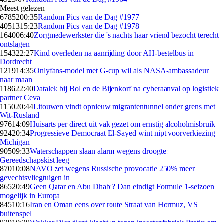
Meest gelezen
67852
00:35
Random Pics van de Dag #1977
40513
15:23
Random Pics van de Dag #1978
1640
06:40
Zorgmedewerkster die 's nachts haar vriend bezocht terecht
ontslagen
1543
22:27
Kind overleden na aanrijding door AH-bestelbus in
Dordrecht
1219
14:35
Onlyfans-model met G-cup wil als NASA-ambassadeur
naar maan
1186
22:40
Datalek bij Bol en de Bijenkorf na cyberaanval op logistiek
partner Ceva
1150
20:44
Litouwen vindt opnieuw migrantentunnel onder grens met
Wit-Rusland
976
14:09
Huisarts per direct uit vak gezet om ernstig alcoholmisbruik
924
20:34
Progressieve Democraat El-Sayed wint nipt voorverkiezing
Michigan
905
09:33
Waterschappen slaan alarm wegens droogte:
Gereedschapskist leeg
870
10:08
NAVO zet wegens Russische provocatie 250% meer
gevechtsvliegtuigen in
865
20:49
Geen Qatar en Abu Dhabi? Dan eindigt Formule 1-seizoen
mogelijk in Europa
845
10:16
Iran en Oman eens over route Straat van Hormuz, VS
buitenspel