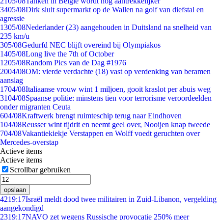
21
05/08
Tanken in België wordt nóg aantrekkelijker
34
05/08
Dirk sluit supermarkt op de Wallen na golf van diefstal en
agressie
13
05/08
Nederlander (23) aangehouden in Duitsland na snelheid van
235 km/u
3
05/08
Gedurfd NEC blijft overeind bij Olympiakos
14
05/08
Long live the 7th of October
12
05/08
Random Pics van de Dag #1976
20
04/08
OM: vierde verdachte (18) vast op verdenking van beramen
aanslag
17
04/08
Italiaanse vrouw wint 1 miljoen, gooit kraslot per abuis weg
31
04/08
Spaanse politie: minstens tien voor terrorisme veroordeelden
onder migranten Ceuta
6
04/08
Kraftwerk brengt ruimteschip terug naar Eindhoven
1
04/08
Reusser wint tijdrit en neemt geel over, Nooijen knap tweede
7
04/08
Vakantiekiekje Verstappen en Wolff voedt geruchten over
Mercedes-overstap
Actieve items
Actieve items
Scrollbar gebruiken
opslaan
42
19:17
Israël meldt dood twee militairen in Zuid-Libanon, vergelding
aangekondigd
23
19:17
NAVO zet wegens Russische provocatie 250% meer