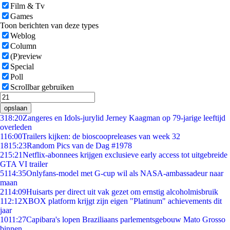
Film & Tv
Games
Toon berichten van deze types
Weblog
Column
(P)review
Special
Poll
Scrollbar gebruiken
opslaan
3
18:20
Zangeres en Idols-jurylid Jerney Kaagman op 79-jarige leeftijd
overleden
1
16:00
Trailers kijken: de bioscoopreleases van week 32
18
15:23
Random Pics van de Dag #1978
2
15:21
Netflix-abonnees krijgen exclusieve early access tot uitgebreide
GTA VI trailer
51
14:35
Onlyfans-model met G-cup wil als NASA-ambassadeur naar
maan
21
14:09
Huisarts per direct uit vak gezet om ernstig alcoholmisbruik
1
12:12
XBOX platform krijgt zijn eigen "Platinum" achievements dit
jaar
10
11:27
Capibara's lopen Braziliaans parlementsgebouw Mato Grosso
binnen