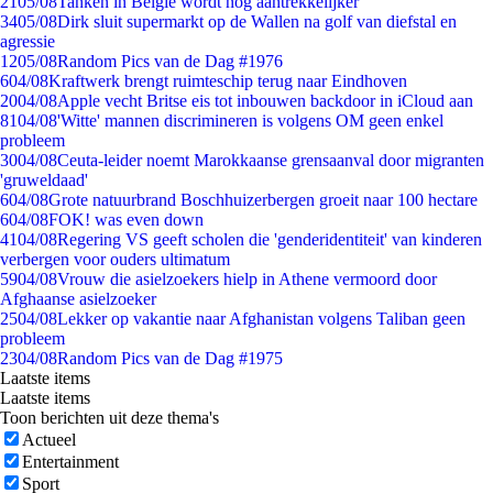
21
05/08
Tanken in België wordt nóg aantrekkelijker
34
05/08
Dirk sluit supermarkt op de Wallen na golf van diefstal en
agressie
12
05/08
Random Pics van de Dag #1976
6
04/08
Kraftwerk brengt ruimteschip terug naar Eindhoven
20
04/08
Apple vecht Britse eis tot inbouwen backdoor in iCloud aan
81
04/08
'Witte' mannen discrimineren is volgens OM geen enkel
probleem
30
04/08
Ceuta-leider noemt Marokkaanse grensaanval door migranten
'gruweldaad'
6
04/08
Grote natuurbrand Boschhuizerbergen groeit naar 100 hectare
6
04/08
FOK! was even down
41
04/08
Regering VS geeft scholen die 'genderidentiteit' van kinderen
verbergen voor ouders ultimatum
59
04/08
Vrouw die asielzoekers hielp in Athene vermoord door
Afghaanse asielzoeker
25
04/08
Lekker op vakantie naar Afghanistan volgens Taliban geen
probleem
23
04/08
Random Pics van de Dag #1975
Laatste items
Laatste items
Toon berichten uit deze thema's
Actueel
Entertainment
Sport