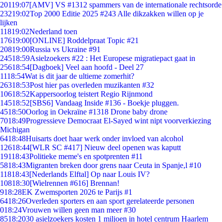
201
19:07
[AMV] VS #1312 spammers van de internationale rechtsorde
232
19:02
Top 2000 Editie 2025 #243 Alle dikzakken willen op je
lijken
118
19:02
Nederland toen
176
19:00
[ONLINE] Roddelpraat Topic #21
208
19:00
Russia vs Ukraine #91
245
18:59
Asielzoekers #22 : Het Europese migratiepact gaat in
256
18:54
[Dagboek] Veel aan hoofd - Deel 27
11
18:54
Wat is dit jaar de ultieme zomerhit?
263
18:53
Post hier pas overleden muzikanten #32
106
18:52
Kappersoorlog teistert Regio Rijnmond
145
18:52
[SBS6] Vandaag Inside #136 - Boekje pluggen.
45
18:50
Oorlog in Oekraïne #1318 Drone baby drone
70
18:49
Progressieve Democraat El-Sayed wint nipt voorverkiezing
Michigan
64
18:48
Huisarts doet haar werk onder invloed van alcohol
126
18:44
[WLR SC #417] Nieuw deel openen was kaputt
191
18:43
Politieke meme's en spotprenten #11
58
18:43
Migranten breken door grens naar Ceuta in Spanje,l #10
118
18:43
[Nederlands Elftal] Op naar Louis IV?
108
18:30
[Wielrennen #616] Brennan!
9
18:28
EK Zwemsporten 2026 te Parijs #1
64
18:26
Overleden sporters en aan sport gerelateerde personen
0
18:24
Vrouwen willen geen man meer #30
85
18:20
30 asielzoekers kosten 1 miljoen in hotel centrum Haarlem