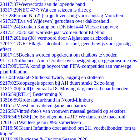
231
17:37
Weerrecords aan de lopende band
183
17:29
NEC #77: Wat een seizoen is dit zeg
7
17:28
Farhad N. (25) krijgt levenslang voor aanslag Munchen
45
17:27
[Eva vd Wijdeven] geruchten over dakloosheid
144
17:24
[Keuken Kampioen Divisie] #44 Vitesse mag weg
28
17:21
2026 kan warmste jaar worden door El Nino
114
17:20
Lisa (38) vermoord door Afghaanse asielzoeker
220
17:17
GR: Elk glas alcohol is riskant, geen bewijs voor gunstig
effect
188
17:15
Boeken worden opgekocht om chatbots te voeden
91
17:12
Influencer Anna Dobber over pestgedrag op gesponsorde reis
82
17:08
UEFA kondigt boycot van FIFA-competities aan vanwege
plan Infantino
6
17:04
Insta360 Studio software, lagging en stotteren
92
17:02
Koopzegels sparen bij AH duurt straks 2x zo lang
218
17:00
[Golf] Centraal #18: Moving day, meestal naar beneden
10
16:59
[RTL4] Bestemming X
135
16:59
Grote natuurbrand in Noord-Limburg
10
16:57
Meest innovatieve game mechanics
32
16:56
Vinted-foto's van vrouwen massaal gedeeld op seksfora
38
16:54
[SBS6] De Bondgenoten #317 We dansen de macaroni
120
16:51
Wat lees je nu? #96 zomerlezen
171
16:50
Gianni Infantino doet aanbod om 211 voetbalbonden 'om te
kopen'
112
16:49
Hurricane & Cyclone Season 2026