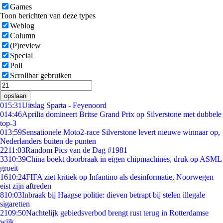
Games
Toon berichten van deze types
Weblog
Column
(P)review
Special
Poll
Scrollbar gebruiken
opslaan
0
15:31
Uitslag Sparta - Feyenoord
0
14:46
Aprilia domineert Britse Grand Prix op Silverstone met dubbele
top-3
0
13:59
Sensationele Moto2-race Silverstone levert nieuwe winnaar op,
Nederlanders buiten de punten
22
11:03
Random Pics van de Dag #1981
33
10:39
China boekt doorbraak in eigen chipmachines, druk op ASML
groeit
16
10:24
FIFA ziet kritiek op Infantino als desinformatie, Noorwegen
eist zijn aftreden
8
10:03
Inbraak bij Haagse politie: dieven betrapt bij stelen illegale
sigaretten
21
09:50
Nachtelijk gebiedsverbod brengt rust terug in Rotterdamse
wijk