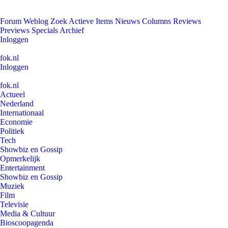
Forum
Weblog
Zoek
Actieve Items
Nieuws
Columns
Reviews
Previews
Specials
Archief
Inloggen
fok.nl
Inloggen
fok.nl
Actueel
Nederland
Internationaal
Economie
Politiek
Tech
Showbiz en Gossip
Opmerkelijk
Entertainment
Showbiz en Gossip
Muziek
Film
Televisie
Media & Cultuur
Bioscoopagenda