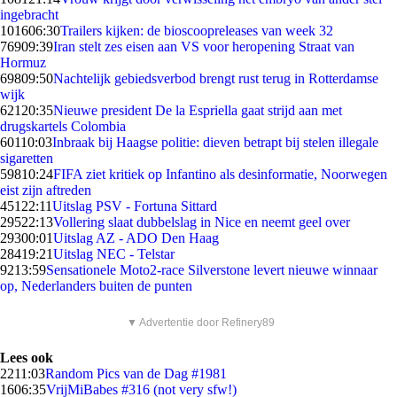
ingebracht
1016
06:30
Trailers kijken: de bioscoopreleases van week 32
769
09:39
Iran stelt zes eisen aan VS voor heropening Straat van
Hormuz
698
09:50
Nachtelijk gebiedsverbod brengt rust terug in Rotterdamse
wijk
621
20:35
Nieuwe president De la Espriella gaat strijd aan met
drugskartels Colombia
601
10:03
Inbraak bij Haagse politie: dieven betrapt bij stelen illegale
sigaretten
598
10:24
FIFA ziet kritiek op Infantino als desinformatie, Noorwegen
eist zijn aftreden
451
22:11
Uitslag PSV - Fortuna Sittard
295
22:13
Vollering slaat dubbelslag in Nice en neemt geel over
293
00:01
Uitslag AZ - ADO Den Haag
284
19:21
Uitslag NEC - Telstar
92
13:59
Sensationele Moto2-race Silverstone levert nieuwe winnaar
op, Nederlanders buiten de punten
▼ Advertentie door Refinery89
Lees ook
22
11:03
Random Pics van de Dag #1981
16
06:35
VrijMiBabes #316 (not very sfw!)