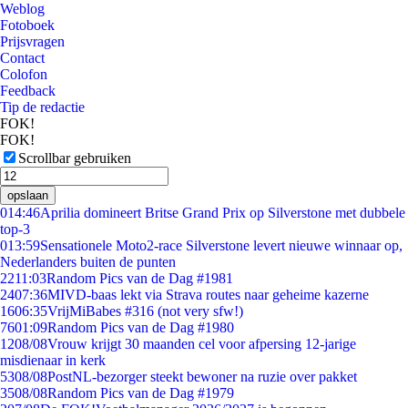
Weblog
Fotoboek
Prijsvragen
Contact
Colofon
Feedback
Tip de redactie
FOK!
FOK!
Scrollbar gebruiken
opslaan
0
14:46
Aprilia domineert Britse Grand Prix op Silverstone met dubbele
top-3
0
13:59
Sensationele Moto2-race Silverstone levert nieuwe winnaar op,
Nederlanders buiten de punten
22
11:03
Random Pics van de Dag #1981
24
07:36
MIVD-baas lekt via Strava routes naar geheime kazerne
16
06:35
VrijMiBabes #316 (not very sfw!)
76
01:09
Random Pics van de Dag #1980
12
08/08
Vrouw krijgt 30 maanden cel voor afpersing 12-jarige
misdienaar in kerk
53
08/08
PostNL-bezorger steekt bewoner na ruzie over pakket
35
08/08
Random Pics van de Dag #1979