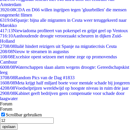
Amsterdam
39
20:08
CDA en D66 willen ingrijpen tegen 'gluurbrillen' die mensen
ongemerkt filmen
63
19:04
Spanje: bijna alle migranten in Ceuta weer teruggekeerd naar
Marokko
4
17:13
Niewiadoma profiteert van pokerspel en grijpt geel op Ventoux
7
16:10
Aanhoudende droogte veroorzaakt scheuren in dijken Zuid-
Holland
27
08/08
Italië hindert reizigers uit Spanje na migratiecrisis Ceuta
2
08/08
Nieuw te streamen in augustus
1
08/08
Excelsior opent seizoen met ruime zege op promovendus
Cambuur
60
08/08
Waterschappen slaan alarm wegens droogte: Gereedschapskist
leeg
37
08/08
Random Pics van de Dag #1833
16
08/08
Meta krijgt half miljard boete voor mentale schade bij jongeren
42
08/08
Voedselprijzen wereldwijd op hoogste niveau in ruim drie jaar
29
08/08
Kabinet geeft bedrijven geen compensatie voor schade door
laagwater
Forum
Forum
Scrollbar gebruiken
opslaan