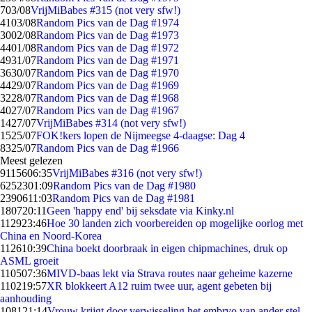
7
03/08
VrijMiBabes #315 (not very sfw!)
41
03/08
Random Pics van de Dag #1974
30
02/08
Random Pics van de Dag #1973
44
01/08
Random Pics van de Dag #1972
49
31/07
Random Pics van de Dag #1971
36
30/07
Random Pics van de Dag #1970
44
29/07
Random Pics van de Dag #1969
32
28/07
Random Pics van de Dag #1968
40
27/07
Random Pics van de Dag #1967
14
27/07
VrijMiBabes #314 (not very sfw!)
15
25/07
FOK!kers lopen de Nijmeegse 4-daagse: Dag 4
83
25/07
Random Pics van de Dag #1966
Meest gelezen
91156
06:35
VrijMiBabes #316 (not very sfw!)
62523
01:09
Random Pics van de Dag #1980
23906
11:03
Random Pics van de Dag #1981
1807
20:11
Geen 'happy end' bij seksdate via Kinky.nl
1129
23:46
Hoe 30 landen zich voorbereiden op mogelijke oorlog met
China en Noord-Korea
1126
10:39
China boekt doorbraak in eigen chipmachines, druk op
ASML groeit
1105
07:36
MIVD-baas lekt via Strava routes naar geheime kazerne
1102
19:57
XR blokkeert A12 ruim twee uur, agent gebeten bij
aanhouding
1081
21:14
Vrouw krijgt door verwisseling het embryo van ander stel