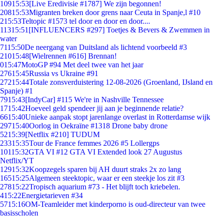
109
15:53
[Live Eredivisie #1787] We zijn begonnen!
208
15:53
Migranten breken door grens naar Ceuta in Spanje,l #10
2
15:53
Teltopic #1573 tel door en door en door....
113
15:51
[INFLUENCERS #297] Toetjes & Bevers & Zwemmen in
water
71
15:50
De neergang van Duitsland als lichtend voorbeeld #3
210
15:48
[Wielrennen #616] Brennan!
0
15:47
MotoGP #94 Met deel twee van het jaar
276
15:45
Russia vs Ukraine #91
272
15:44
Totale zonsverduistering 12-08-2026 (Groenland, IJsland en
Spanje) #1
79
15:43
[IndyCar] #115 We're in Nashville Tennessee
17
15:42
Hoeveel geld spendeer jij aan je beginnende relatie?
66
15:40
Unieke aanpak stopt jarenlange overlast in Rotterdamse wijk
297
15:40
Oorlog in Oekraïne #1318 Drone baby drone
52
15:39
[Netflix #210] TUDUM
233
15:35
Tour de France femmes 2026 #5 Lollergps
101
15:32
GTA VI #12 GTA VI Extended look 27 Augustus
Netflix/YT
129
15:32
Koopzegels sparen bij AH duurt straks 2x zo lang
165
15:25
Algemeen steektopic, waar er een steekje los zit #3
278
15:22
Tropisch aquarium #73 - Het blijft toch kriebelen.
4
15:22
Energietarieven #34
57
15:16
OM-Teamleider met kinderporno is oud-directeur van twee
basisscholen