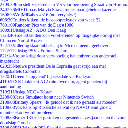
27
09:39
Iran stelt zes eisen aan VS voor heropening Straat van Hormuz
24
07:36
MIVD-baas lekt via Strava routes naar geheime kazerne
16
06:35
VrijMiBabes #316 (not very sfw!)
6
06:30
Trailers kijken: de bioscoopreleases van week 32
76
01:09
Random Pics van de Dag #1980
1
00:01
Uitslag AZ - ADO Den Haag
11
23:46
Hoe 30 landen zich voorbereiden op mogelijke oorlog met
China en Noord-Korea
3
22:13
Vollering slaat dubbelslag in Nice en neemt geel over
11
22:11
Uitslag PSV - Fortuna Sittard
8
21:14
Vrouw krijgt door verwisseling het embryo van ander stel
ingebracht
6
20:35
Nieuwe president De la Espriella gaat strijd aan met
drugskartels Colombia
13
20:11
Geen 'happy end' bij seksdate via Kinky.nl
41
19:57
XR blokkeert A12 ruim twee uur, agent gebeten bij
aanhouding
3
19:21
Uitslag NEC - Telstar
22
08/08
Jesus Simulator komt naar Nintendo Switch
31
08/08
Britney Spears: "Ik geloof dat ik heb gefaald als moeder"
51
08/08
VS: kans op Russische aanval op NAVO-land groeit,
munitietekort wordt probleem
12
08/08
Broer 135 keer gestoken en gesneden: zes jaar cel en tbs voor
doodslag Gouda
25
08/08
RIVM vindt PFAS in al de geteste moedermelk, borstvoeding