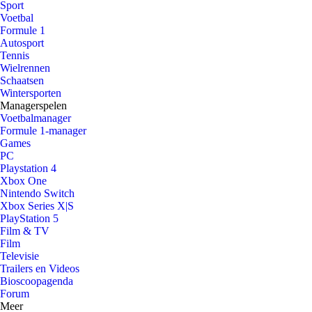
Sport
Voetbal
Formule 1
Autosport
Tennis
Wielrennen
Schaatsen
Wintersporten
Managerspelen
Voetbalmanager
Formule 1-manager
Games
PC
Playstation 4
Xbox One
Nintendo Switch
Xbox Series X|S
PlayStation 5
Film & TV
Film
Televisie
Trailers en Videos
Bioscoopagenda
Forum
Meer