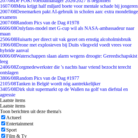
2
07/08
De FOK!Voetbalmanager 2026/2027 is begonnen
16
07/08
Meta krijgt half miljard boete voor mentale schade bij jongeren
20
07/08
Denemarken pakt AI-gebruik in scholen aan: extra mondelinge
examens
20
07/08
Random Pics van de Dag #1978
66
06/08
Onlyfans-model met G-cup wil als NASA-ambassadeur naar
maan
25
06/08
Huisarts per direct uit vak gezet om ernstig alcoholmisbruik
19
06/08
Drone met explosieven bij Duits vliegveld voedt vrees voor
hybride aanval
60
06/08
Waterschappen slaan alarm wegens droogte: Gereedschapskist
leeg
24
06/08
Zorgmedewerkster die 's nachts haar vriend bezocht terecht
ontslagen
38
06/08
Random Pics van de Dag #1977
21
05/08
Tanken in België wordt nóg aantrekkelijker
34
05/08
Dirk sluit supermarkt op de Wallen na golf van diefstal en
agressie
Laatste items
Laatste items
Toon berichten uit deze thema's
Actueel
Entertainment
Sport
Film & Tv