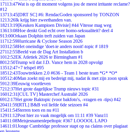
171
13:47
Wat is op dit moment volgens jou de meest irritante reclame?
#12
137
13:45
[DRT SC] #6: RendacGoden sponsored by TONZON
12
13:26
Ik krijg hier zweethanden van.
182
13:19
[Keuken Kampioen Divisie] #44 Vitesse mag weg
136
13:08
Hoe denkt God echt over homo-seksualiteit? deel 4
9
13:00
Orkaan Dolphin treft zuiden van Japan
117
12:59
Hurricane & Cyclone Season 2026
103
12:58
Het oneindige 'doet-ie anders nooit'-topic # 1819
271
12:55
Beeld van de Dag Art Installation b
10
12:52
EK Atletiek 2026 te Birmingham #1
80
12:50
Trump wil dat J.D. Vance hem in 2028 opvolgt
135
12:47
+7 telspel #95
185
12:43
Touwtrekken 2.0 #636 - Team 1 beste team *G* *O*
105
12:40
Man zoekt mij en bedreigt mij, nadat ik met zijn zoon sprak
59
12:39
Eeuwig voortleven
72
12:37
Het grote dagelijkse Trump nieuws topic #31
160
12:31
[CUL TV] Masterchef Australië 2026
69
12:17
Het grote Baktopic (voor bakfoto's, -vragen en -tips) #42
204
11:59
[RTL] B&B vol liefde 6de seizoen #4
154
11:54
Sterren toen en nu #11
129
11:12
Post hier zo vaak mogelijk om 11:11 #39 Vanz11
140
11:08
Meisjesnamenlepeltopic #367 LOOOOL LAPO
146
11:01
Jonge Cambridge professor stapt op na claims over plagiaat
en leugens