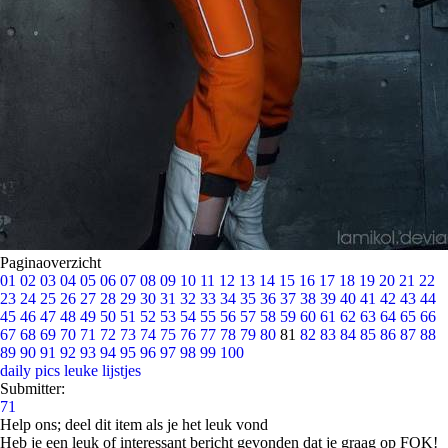
Paginaoverzicht
01
02
03
04
05
06
07
08
09
10
11
12
13
14
15
16
17
18
19
20
21
22
23
24
25
26
27
28
29
30
31
32
33
34
35
36
37
38
39
40
41
42
43
44
45
46
47
48
49
50
51
52
53
54
55
56
57
58
59
60
61
62
63
64
65
66
67
68
69
70
71
72
73
74
75
76
77
78
79
80
81
82
83
84
85
86
87
88
89
90
91
92
93
94
95
96
97
98
99
100
daily pics
leuke lijstjes
Submitter:
71
Help ons; deel dit item als je het leuk vond
Heb je een leuk of interessant bericht gevonden dat je graag op FOK!