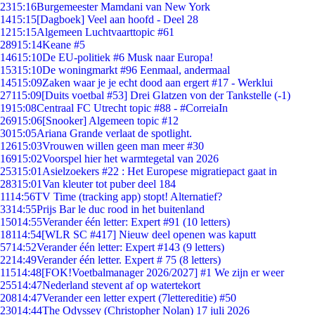
23
15:16
Burgemeester Mamdani van New York
14
15:15
[Dagboek] Veel aan hoofd - Deel 28
12
15:15
Algemeen Luchtvaarttopic #61
289
15:14
Keane #5
146
15:10
De EU-politiek #6 Musk naar Europa!
153
15:10
De woningmarkt #96 Eenmaal, andermaal
145
15:09
Zaken waar je je echt dood aan ergert #17 - Werklui
271
15:09
[Duits voetbal #53] Drei Glatzen von der Tankstelle (-1)
19
15:08
Centraal FC Utrecht topic #88 - #CorreiaIn
269
15:06
[Snooker] Algemeen topic #12
30
15:05
Ariana Grande verlaat de spotlight.
126
15:03
Vrouwen willen geen man meer #30
169
15:02
Voorspel hier het warmtegetal van 2026
253
15:01
Asielzoekers #22 : Het Europese migratiepact gaat in
283
15:01
Van kleuter tot puber deel 184
11
14:56
TV Time (tracking app) stopt! Alternatief?
33
14:55
Prijs Bar le duc rood in het buitenland
150
14:55
Verander één letter: Expert #91 (10 letters)
181
14:54
[WLR SC #417] Nieuw deel openen was kaputt
57
14:52
Verander één letter: Expert #143 (9 letters)
22
14:49
Verander één letter. Expert # 75 (8 letters)
115
14:48
[FOK!Voetbalmanager 2026/2027] #1 We zijn er weer
255
14:47
Nederland stevent af op watertekort
208
14:47
Verander een letter expert (7lettereditie) #50
230
14:44
The Odyssey (Christopher Nolan) 17 juli 2026