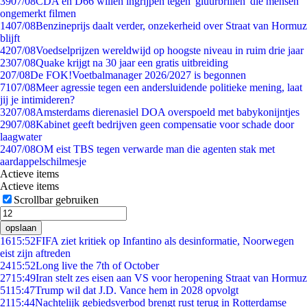
39
07/08
CDA en D66 willen ingrijpen tegen 'gluurbrillen' die mensen
ongemerkt filmen
14
07/08
Benzineprijs daalt verder, onzekerheid over Straat van Hormuz
blijft
42
07/08
Voedselprijzen wereldwijd op hoogste niveau in ruim drie jaar
23
07/08
Quake krijgt na 30 jaar een gratis uitbreiding
2
07/08
De FOK!Voetbalmanager 2026/2027 is begonnen
71
07/08
Meer agressie tegen een andersluidende politieke mening, laat
jij je intimideren?
32
07/08
Amsterdams dierenasiel DOA overspoeld met babykonijntjes
29
07/08
Kabinet geeft bedrijven geen compensatie voor schade door
laagwater
24
07/08
OM eist TBS tegen verwarde man die agenten stak met
aardappelschilmesje
Actieve items
Actieve items
Scrollbar gebruiken
opslaan
16
15:52
FIFA ziet kritiek op Infantino als desinformatie, Noorwegen
eist zijn aftreden
24
15:52
Long live the 7th of October
27
15:49
Iran stelt zes eisen aan VS voor heropening Straat van Hormuz
51
15:47
Trump wil dat J.D. Vance hem in 2028 opvolgt
21
15:44
Nachtelijk gebiedsverbod brengt rust terug in Rotterdamse