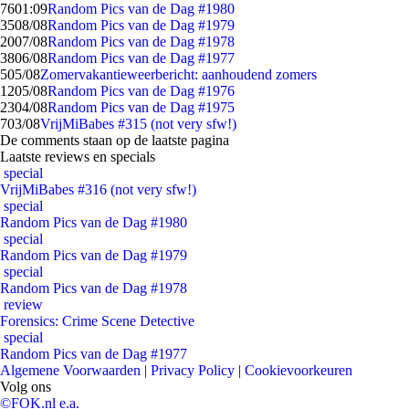
76
01:09
Random Pics van de Dag #1980
35
08/08
Random Pics van de Dag #1979
20
07/08
Random Pics van de Dag #1978
38
06/08
Random Pics van de Dag #1977
5
05/08
Zomervakantieweerbericht: aanhoudend zomers
12
05/08
Random Pics van de Dag #1976
23
04/08
Random Pics van de Dag #1975
7
03/08
VrijMiBabes #315 (not very sfw!)
De comments staan op de laatste pagina
Laatste reviews en specials
special
VrijMiBabes #316 (not very sfw!)
special
Random Pics van de Dag #1980
special
Random Pics van de Dag #1979
special
Random Pics van de Dag #1978
review
Forensics: Crime Scene Detective
special
Random Pics van de Dag #1977
Algemene Voorwaarden
|
Privacy Policy
|
Cookievoorkeuren
Volg ons
©FOK.nl e.a.