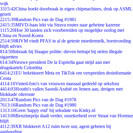
wijk
33
15:42
China boekt doorbraak in eigen chipmachines, druk op ASML
groeit
22
15:39
Random Pics van de Dag #1981
24
15:35
MIVD-baas lekt via Strava routes naar geheime kazerne
11
15:20
Hoe 30 landen zich voorbereiden op mogelijke oorlog met
China en Noord-Korea
25
14:59
RIVM vindt PFAS in al de geteste moedermelk, borstvoeding
blijft advies
8
14:50
Inbraak bij Haagse politie: dieven betrapt bij stelen illegale
sigaretten
6
14:34
Nieuwe president De la Espriella gaat strijd aan met
drugskartels Colombia
64
14:21
EU bekritiseert Meta en TikTok om verspreiden desinformatie
Ceuta
41
14:16
Vinted-foto's van vrouwen massaal gedeeld op seksfora
44
14:03
Houthi's vallen Saoedi-Arabië en Jemen aan, dreigen met
blokkade olieroute
20
13:47
Random Pics van de Dag #1978
76
13:16
Random Pics van de Dag #1980
13
13:10
Geen 'happy end' bij seksdate via Kinky.nl
14
13:06
Benzineprijs daalt verder, onzekerheid over Straat van Hormuz
blijft
41
12:39
XR blokkeert A12 ruim twee uur, agent gebeten bij
aanhouding