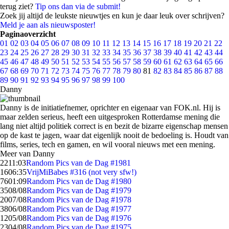
terug ziet?
Tip ons dan via de submit!
Zoek jij altijd de leukste nieuwtjes en kun je daar leuk over schrijven?
Meld je aan als nieuwsposter!
Paginaoverzicht
01
02
03
04
05
06
07
08
09
10
11
12
13
14
15
16
17
18
19
20
21
22
23
24
25
26
27
28
29
30
31
32
33
34
35
36
37
38
39
40
41
42
43
44
45
46
47
48
49
50
51
52
53
54
55
56
57
58
59
60
61
62
63
64
65
66
67
68
69
70
71
72
73
74
75
76
77
78
79
80
81
82
83
84
85
86
87
88
89
90
91
92
93
94
95
96
97
98
99
100
Danny
Danny is de initiatiefnemer, oprichter en eigenaar van FOK.nl. Hij is
maar zelden serieus, heeft een uitgesproken Rotterdamse mening die
lang niet altijd politiek correct is en bezit de bizarre eigenschap mensen
op de kast te jagen, waar dat eigenlijk nooit de bedoeling is. Houdt van
films, series, tech en gamen, en wil vooral nieuws met een mening.
Meer van Danny
22
11:03
Random Pics van de Dag #1981
16
06:35
VrijMiBabes #316 (not very sfw!)
76
01:09
Random Pics van de Dag #1980
35
08/08
Random Pics van de Dag #1979
20
07/08
Random Pics van de Dag #1978
38
06/08
Random Pics van de Dag #1977
12
05/08
Random Pics van de Dag #1976
23
04/08
Random Pics van de Dag #1975