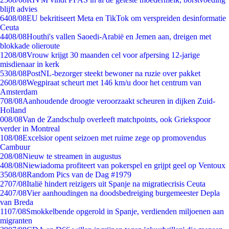
blijft advies
64
08/08
EU bekritiseert Meta en TikTok om verspreiden desinformatie
Ceuta
44
08/08
Houthi's vallen Saoedi-Arabië en Jemen aan, dreigen met
blokkade olieroute
12
08/08
Vrouw krijgt 30 maanden cel voor afpersing 12-jarige
misdienaar in kerk
53
08/08
PostNL-bezorger steekt bewoner na ruzie over pakket
26
08/08
Wegpiraat scheurt met 146 km/u door het centrum van
Amsterdam
7
08/08
Aanhoudende droogte veroorzaakt scheuren in dijken Zuid-
Holland
0
08/08
Van de Zandschulp overleeft matchpoints, ook Griekspoor
verder in Montreal
1
08/08
Excelsior opent seizoen met ruime zege op promovendus
Cambuur
2
08/08
Nieuw te streamen in augustus
4
08/08
Niewiadoma profiteert van pokerspel en grijpt geel op Ventoux
35
08/08
Random Pics van de Dag #1979
27
07/08
Italië hindert reizigers uit Spanje na migratiecrisis Ceuta
24
07/08
Vier aanhoudingen na doodsbedreiging burgemeester Depla
van Breda
11
07/08
Smokkelbende opgerold in Spanje, verdienden miljoenen aan
migranten