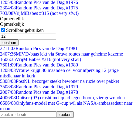
12
05/08
Random Pics van de Dag #1976
23
04/08
Random Pics van de Dag #1975
7
03/08
VrijMiBabes #315 (not very sfw!)
Opmerkelijk
Opmerkelijk
Scrollbar gebruiken
opslaan
22
11:03
Random Pics van de Dag #1981
24
07:36
MIVD-baas lekt via Strava routes naar geheime kazerne
16
06:35
VrijMiBabes #316 (not very sfw!)
76
01:09
Random Pics van de Dag #1980
12
08/08
Vrouw krijgt 30 maanden cel voor afpersing 12-jarige
misdienaar in kerk
53
08/08
PostNL-bezorger steekt bewoner na ruzie over pakket
35
08/08
Random Pics van de Dag #1979
20
07/08
Random Pics van de Dag #1978
40
06/08
Duitser (93) crasht met quad tegen boom, vier gewonden
66
06/08
Onlyfans-model met G-cup wil als NASA-ambassadeur naar
maan