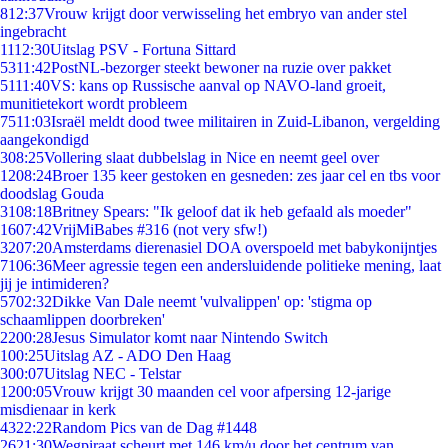
8
12:37
Vrouw krijgt door verwisseling het embryo van ander stel
ingebracht
11
12:30
Uitslag PSV - Fortuna Sittard
53
11:42
PostNL-bezorger steekt bewoner na ruzie over pakket
51
11:40
VS: kans op Russische aanval op NAVO-land groeit,
munitietekort wordt probleem
75
11:03
Israël meldt dood twee militairen in Zuid-Libanon, vergelding
aangekondigd
3
08:25
Vollering slaat dubbelslag in Nice en neemt geel over
12
08:24
Broer 135 keer gestoken en gesneden: zes jaar cel en tbs voor
doodslag Gouda
31
08:18
Britney Spears: "Ik geloof dat ik heb gefaald als moeder"
16
07:42
VrijMiBabes #316 (not very sfw!)
32
07:20
Amsterdams dierenasiel DOA overspoeld met babykonijntjes
71
06:36
Meer agressie tegen een andersluidende politieke mening, laat
jij je intimideren?
57
02:32
Dikke Van Dale neemt 'vulvalippen' op: 'stigma op
schaamlippen doorbreken'
22
00:28
Jesus Simulator komt naar Nintendo Switch
1
00:25
Uitslag AZ - ADO Den Haag
3
00:07
Uitslag NEC - Telstar
12
00:05
Vrouw krijgt 30 maanden cel voor afpersing 12-jarige
misdienaar in kerk
43
22:22
Random Pics van de Dag #1448
26
21:30
Wegpiraat scheurt met 146 km/u door het centrum van