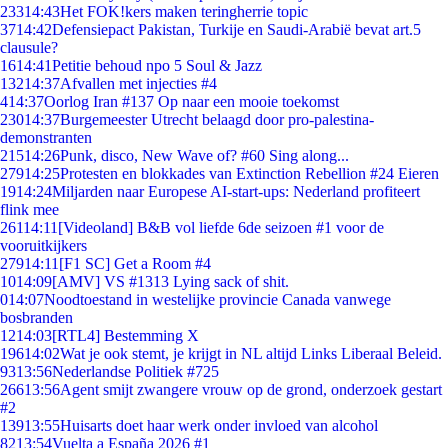
233
14:43
Het FOK!kers maken teringherrie topic
37
14:42
Defensiepact Pakistan, Turkije en Saudi-Arabië bevat art.5
clausule?
16
14:41
Petitie behoud npo 5 Soul & Jazz
132
14:37
Afvallen met injecties #4
4
14:37
Oorlog Iran #137 Op naar een mooie toekomst
230
14:37
Burgemeester Utrecht belaagd door pro-palestina-
demonstranten
215
14:26
Punk, disco, New Wave of? #60 Sing along...
279
14:25
Protesten en blokkades van Extinction Rebellion #24 Eieren
19
14:24
Miljarden naar Europese AI-start-ups: Nederland profiteert
flink mee
261
14:11
[Videoland] B&B vol liefde 6de seizoen #1 voor de
vooruitkijkers
279
14:11
[F1 SC] Get a Room #4
10
14:09
[AMV] VS #1313 Lying sack of shit.
0
14:07
Noodtoestand in westelijke provincie Canada vanwege
bosbranden
12
14:03
[RTL4] Bestemming X
196
14:02
Wat je ook stemt, je krijgt in NL altijd Links Liberaal Beleid.
93
13:56
Nederlandse Politiek #725
266
13:56
Agent smijt zwangere vrouw op de grond, onderzoek gestart
#2
139
13:55
Huisarts doet haar werk onder invloed van alcohol
82
13:54
Vuelta a España 2026 #1