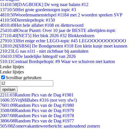
114
10:58
[DAGBOEK] De weg naar balans #12
137
10:50
Het grote goedemorgen topic #3
48
10:50
Woordensamenstelspel #1184 met 2 woorden spreken SVP
41
10:50
Dierenlepeltopic #150
40
10:49
Het hele alfabet #108 en 4letterwoord
254
10:48
Oscar Piastri: Over 10 jaar de BESTE allertijden-topic
271
10:40
[NET5] Het blok 2026 #32 Blokkendozen
279
10:33
Het enige echte LEGO-topic #45 LEGOOOOOOOOOOO
128
10:26
[SBS6] De Bondgenoten #318 Een klein kusje moet kunnen
2
10:23
LG nas n1t1 - niet zichtbaar bij aansluiten
104
10:19
De landelijke hittegolf van 2026
5
10:11
Centraal Bordspeltopic #9 Waar we schuiven met karton
Leuke lijstjes
Leuke lijstjes
Scrollbar gebruiken
opslaan
22
11:03
Random Pics van de Dag #1981
16
06:35
VrijMiBabes #316 (not very sfw!)
76
01:09
Random Pics van de Dag #1980
35
08/08
Random Pics van de Dag #1979
20
07/08
Random Pics van de Dag #1978
38
06/08
Random Pics van de Dag #1977
5
05/08
Zomervakantieweerbericht: aanhoudend zomers