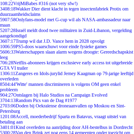
1
08:22
VrijMiBabes #316 (not very sfw!)
34
08:18
Wakker Dier dient klacht in tegen insectenfabriek Protix om
duurzaamheidsclaims
59
07:58
Onlyfans-model met G-cup wil als NASA-ambassadeur naar
maan
52
07:28
Israël meldt dood twee militairen in Zuid-Libanon, vergelding
aangekondigd
36
07:17
Trump wil dat J.D. Vance hem in 2028 opvolgt
10
06:59
PS5-doos waarschuwt voor einde fysieke games
56
06:33
Waterschappen slaan alarm wegens droogte: Gereedschapskist
leeg
7
06:28
Netflix-abonnees krijgen exclusieve early access tot uitgebreide
GTA VI trailer
13
06:11
Zangeres en Idols-jurylid Jerney Kaagman op 79-jarige leeftijd
overleden
85
04:44
'Witte' mannen discrimineren is volgens OM geen enkel
probleem
9
04:27
Ontslagen bij Halo Studios na Campaign Evolved
37
04:13
Random Pics van de Dag #1977
27
03:06
Doden bij Oekraïense droneaanvallen op Moskou en Sint-
Petersburg
12
01:08
Accell, moederbedrijf Sparta en Batavus, vraagt uitstel van
betaling aan
34
01:01
Kind overleden na aanrijding door AH-bestelbus in Dordrecht
53
00:28
Van den Brink zet nog eens 14 gemeenten onder toezicht om