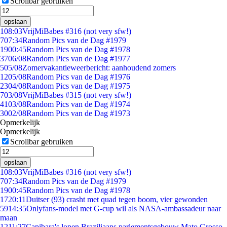
Scrollbar gebruiken
opslaan
1
08:03
VrijMiBabes #316 (not very sfw!)
7
07:34
Random Pics van de Dag #1979
19
00:45
Random Pics van de Dag #1978
37
06/08
Random Pics van de Dag #1977
5
05/08
Zomervakantieweerbericht: aanhoudend zomers
12
05/08
Random Pics van de Dag #1976
23
04/08
Random Pics van de Dag #1975
7
03/08
VrijMiBabes #315 (not very sfw!)
41
03/08
Random Pics van de Dag #1974
30
02/08
Random Pics van de Dag #1973
Opmerkelijk
Opmerkelijk
Scrollbar gebruiken
opslaan
1
08:03
VrijMiBabes #316 (not very sfw!)
7
07:34
Random Pics van de Dag #1979
19
00:45
Random Pics van de Dag #1978
17
20:11
Duitser (93) crasht met quad tegen boom, vier gewonden
59
14:35
Onlyfans-model met G-cup wil als NASA-ambassadeur naar
maan
12
11:27
Capibara's lopen Braziliaans parlementsgebouw Mato Grosso