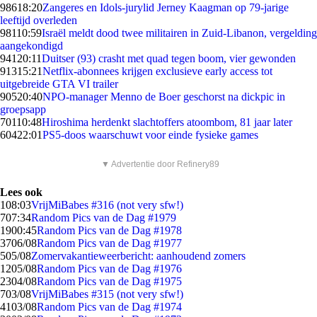
986
18:20
Zangeres en Idols-jurylid Jerney Kaagman op 79-jarige
leeftijd overleden
981
10:59
Israël meldt dood twee militairen in Zuid-Libanon, vergelding
aangekondigd
941
20:11
Duitser (93) crasht met quad tegen boom, vier gewonden
913
15:21
Netflix-abonnees krijgen exclusieve early access tot
uitgebreide GTA VI trailer
905
20:40
NPO-manager Menno de Boer geschorst na dickpic in
groepsapp
701
10:48
Hiroshima herdenkt slachtoffers atoombom, 81 jaar later
604
22:01
PS5-doos waarschuwt voor einde fysieke games
▼ Advertentie door Refinery89
Lees ook
1
08:03
VrijMiBabes #316 (not very sfw!)
7
07:34
Random Pics van de Dag #1979
19
00:45
Random Pics van de Dag #1978
37
06/08
Random Pics van de Dag #1977
5
05/08
Zomervakantieweerbericht: aanhoudend zomers
12
05/08
Random Pics van de Dag #1976
23
04/08
Random Pics van de Dag #1975
7
03/08
VrijMiBabes #315 (not very sfw!)
41
03/08
Random Pics van de Dag #1974