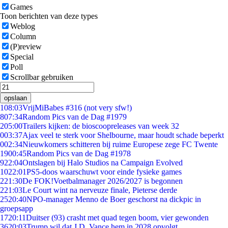
Games
Toon berichten van deze types
Weblog
Column
(P)review
Special
Poll
Scrollbar gebruiken
opslaan
1
08:03
VrijMiBabes #316 (not very sfw!)
8
07:34
Random Pics van de Dag #1979
2
05:00
Trailers kijken: de bioscoopreleases van week 32
0
03:37
Ajax veel te sterk voor Shelbourne, maar houdt schade beperkt
0
02:34
Nieuwkomers schitteren bij ruime Europese zege FC Twente
19
00:45
Random Pics van de Dag #1978
9
22:04
Ontslagen bij Halo Studios na Campaign Evolved
10
22:01
PS5-doos waarschuwt voor einde fysieke games
2
21:30
De FOK!Voetbalmanager 2026/2027 is begonnen
2
21:03
Le Court wint na nerveuze finale, Pieterse derde
25
20:40
NPO-manager Menno de Boer geschorst na dickpic in
groepsapp
17
20:11
Duitser (93) crasht met quad tegen boom, vier gewonden
36
20:03
Trump wil dat J.D. Vance hem in 2028 opvolgt