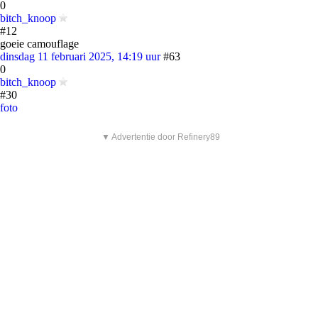
0
bitch_knoop
#12
goeie camouflage
dinsdag 11 februari 2025, 14:19 uur
#63
0
bitch_knoop
#30
foto
▼ Advertentie door Refinery89