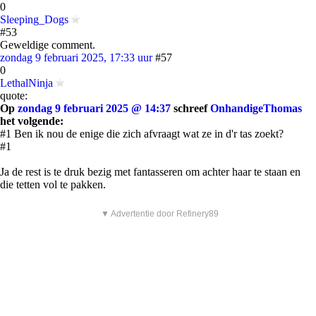
0
Sleeping_Dogs
#53
Geweldige comment.
zondag 9 februari 2025, 17:33 uur
#57
0
LethalNinja
quote:
Op
zondag 9 februari 2025 @ 14:37
schreef
OnhandigeThomas
het volgende:
#1 Ben ik nou de enige die zich afvraagt wat ze in d'r tas zoekt?
#1
Ja de rest is te druk bezig met fantasseren om achter haar te staan en
die tetten vol te pakken.
▼ Advertentie door Refinery89