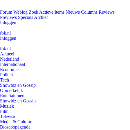
Forum
Weblog
Zoek
Actieve Items
Nieuws
Columns
Reviews
Previews
Specials
Archief
Inloggen
fok.nl
Inloggen
fok.nl
Actueel
Nederland
Internationaal
Economie
Politiek
Tech
Showbiz en Gossip
Opmerkelijk
Entertainment
Showbiz en Gossip
Muziek
Film
Televisie
Media & Cultuur
Bioscoopagenda