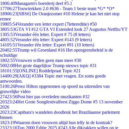
18
06:40
Managarm's boerderij deel #5.1
177
06:27
Touwtrekken 2.0 #636 - Team 1 beste team *G* *O*
189
06:23
[SBS6] De Oranjezomer #10 Helene je kan het niet stop
ermee
198
05:54
Verander een letter expert (7lettereditie) #50
38
05:53
GTA VI #12 GTA VI Extended look 27 Augustus Netflix/YT
13
05:53
Verander één letter. Expert # 75 (8 letters)
48
05:52
Verander één letter: Expert #143 (9 letters)
141
05:51
Verander één letter: Expert #91 (10 letters)
204
02:55
Trump wil Groenland #16 Het opengrensbeleid is de
schuldige
18
02:55
Vrouwen willen geen man meer #30
50
02:08
Het grote dagelijkse Trump nieuws topic #31
181
01:55
[ONLINE] Roddelpraat Topic #21
144
00:29
[AKQ] #3384 Topic met vragen. En soms goede
antwoorden.
51
00:26
Perez Hilton opgenomen op spoed na uitzenden van
gruwelijke video
274
23:56
Post hier pas overleden muzikanten #32
203
23:24
Het Grote Songfestivalfeest Ziggo Dome #5 13 november
2026
20
23:23
Capibara's wandelen doodleuk het Braziliaanse parlement
binnen
18
23:19
Waarom doen vrouwen altijd hun telly in de kontzak?
233
23:16
Top 2000 Editie 2025 #243 Alle dikzakken willen op je