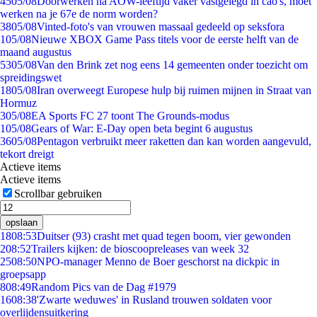
45
05/08
Doorwerken na AOW-leeftijd vaker vastgelegd in cao's, moet
werken na je 67e de norm worden?
38
05/08
Vinted-foto's van vrouwen massaal gedeeld op seksfora
1
05/08
Nieuwe XBOX Game Pass titels voor de eerste helft van de
maand augustus
53
05/08
Van den Brink zet nog eens 14 gemeenten onder toezicht om
spreidingswet
18
05/08
Iran overweegt Europese hulp bij ruimen mijnen in Straat van
Hormuz
3
05/08
EA Sports FC 27 toont The Grounds-modus
1
05/08
Gears of War: E-Day open beta begint 6 augustus
36
05/08
Pentagon verbruikt meer raketten dan kan worden aangevuld,
tekort dreigt
Actieve items
Actieve items
Scrollbar gebruiken
opslaan
18
08:53
Duitser (93) crasht met quad tegen boom, vier gewonden
2
08:52
Trailers kijken: de bioscoopreleases van week 32
25
08:50
NPO-manager Menno de Boer geschorst na dickpic in
groepsapp
8
08:49
Random Pics van de Dag #1979
16
08:38
'Zwarte weduwes' in Rusland trouwen soldaten voor
overlijdensuitkering