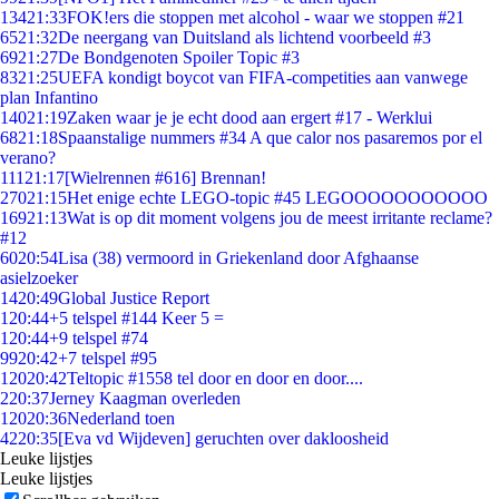
134
21:33
FOK!ers die stoppen met alcohol - waar we stoppen #21
65
21:32
De neergang van Duitsland als lichtend voorbeeld #3
69
21:27
De Bondgenoten Spoiler Topic #3
83
21:25
UEFA kondigt boycot van FIFA-competities aan vanwege
plan Infantino
140
21:19
Zaken waar je je echt dood aan ergert #17 - Werklui
68
21:18
Spaanstalige nummers #34 A que calor nos pasaremos por el
verano?
111
21:17
[Wielrennen #616] Brennan!
270
21:15
Het enige echte LEGO-topic #45 LEGOOOOOOOOOOO
169
21:13
Wat is op dit moment volgens jou de meest irritante reclame?
#12
60
20:54
Lisa (38) vermoord in Griekenland door Afghaanse
asielzoeker
14
20:49
Global Justice Report
1
20:44
+5 telspel #144 Keer 5 =
1
20:44
+9 telspel #74
99
20:42
+7 telspel #95
120
20:42
Teltopic #1558 tel door en door en door....
2
20:37
Jerney Kaagman overleden
120
20:36
Nederland toen
42
20:35
[Eva vd Wijdeven] geruchten over dakloosheid
Leuke lijstjes
Leuke lijstjes