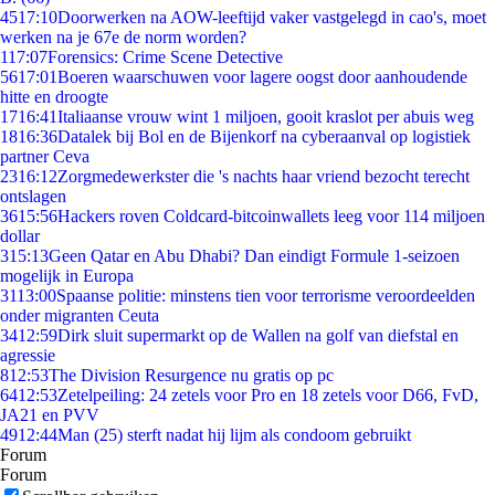
45
17:10
Doorwerken na AOW-leeftijd vaker vastgelegd in cao's, moet
werken na je 67e de norm worden?
1
17:07
Forensics: Crime Scene Detective
56
17:01
Boeren waarschuwen voor lagere oogst door aanhoudende
hitte en droogte
17
16:41
Italiaanse vrouw wint 1 miljoen, gooit kraslot per abuis weg
18
16:36
Datalek bij Bol en de Bijenkorf na cyberaanval op logistiek
partner Ceva
23
16:12
Zorgmedewerkster die 's nachts haar vriend bezocht terecht
ontslagen
36
15:56
Hackers roven Coldcard-bitcoinwallets leeg voor 114 miljoen
dollar
3
15:13
Geen Qatar en Abu Dhabi? Dan eindigt Formule 1-seizoen
mogelijk in Europa
31
13:00
Spaanse politie: minstens tien voor terrorisme veroordeelden
onder migranten Ceuta
34
12:59
Dirk sluit supermarkt op de Wallen na golf van diefstal en
agressie
8
12:53
The Division Resurgence nu gratis op pc
64
12:53
Zetelpeiling: 24 zetels voor Pro en 18 zetels voor D66, FvD,
JA21 en PVV
49
12:44
Man (25) sterft nadat hij lijm als condoom gebruikt
Forum
Forum