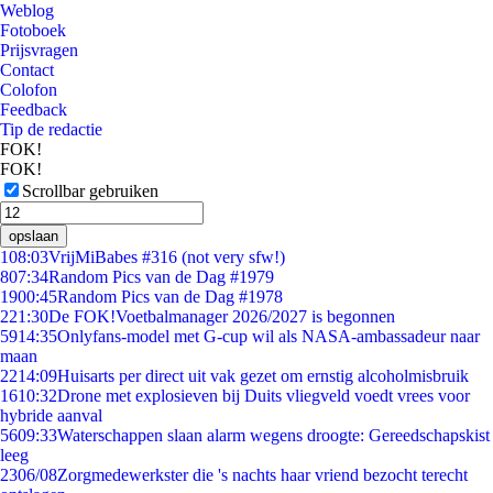
Weblog
Fotoboek
Prijsvragen
Contact
Colofon
Feedback
Tip de redactie
FOK!
FOK!
Scrollbar gebruiken
opslaan
1
08:03
VrijMiBabes #316 (not very sfw!)
8
07:34
Random Pics van de Dag #1979
19
00:45
Random Pics van de Dag #1978
2
21:30
De FOK!Voetbalmanager 2026/2027 is begonnen
59
14:35
Onlyfans-model met G-cup wil als NASA-ambassadeur naar
maan
22
14:09
Huisarts per direct uit vak gezet om ernstig alcoholmisbruik
16
10:32
Drone met explosieven bij Duits vliegveld voedt vrees voor
hybride aanval
56
09:33
Waterschappen slaan alarm wegens droogte: Gereedschapskist
leeg
23
06/08
Zorgmedewerkster die 's nachts haar vriend bezocht terecht