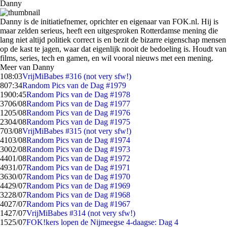
Danny
Danny is de initiatiefnemer, oprichter en eigenaar van FOK.nl. Hij is
maar zelden serieus, heeft een uitgesproken Rotterdamse mening die
lang niet altijd politiek correct is en bezit de bizarre eigenschap mensen
op de kast te jagen, waar dat eigenlijk nooit de bedoeling is. Houdt van
films, series, tech en gamen, en wil vooral nieuws met een mening.
Meer van Danny
1
08:03
VrijMiBabes #316 (not very sfw!)
8
07:34
Random Pics van de Dag #1979
19
00:45
Random Pics van de Dag #1978
37
06/08
Random Pics van de Dag #1977
12
05/08
Random Pics van de Dag #1976
23
04/08
Random Pics van de Dag #1975
7
03/08
VrijMiBabes #315 (not very sfw!)
41
03/08
Random Pics van de Dag #1974
30
02/08
Random Pics van de Dag #1973
44
01/08
Random Pics van de Dag #1972
49
31/07
Random Pics van de Dag #1971
36
30/07
Random Pics van de Dag #1970
44
29/07
Random Pics van de Dag #1969
32
28/07
Random Pics van de Dag #1968
40
27/07
Random Pics van de Dag #1967
14
27/07
VrijMiBabes #314 (not very sfw!)
15
25/07
FOK!kers lopen de Nijmeegse 4-daagse: Dag 4