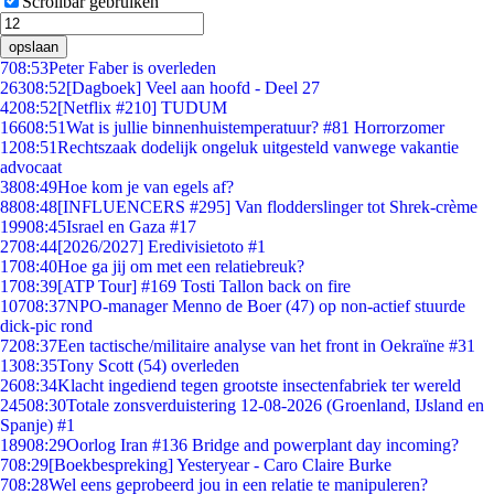
Scrollbar gebruiken
opslaan
7
08:53
Peter Faber is overleden
263
08:52
[Dagboek] Veel aan hoofd - Deel 27
42
08:52
[Netflix #210] TUDUM
166
08:51
Wat is jullie binnenhuistemperatuur? #81 Horrorzomer
12
08:51
Rechtszaak dodelijk ongeluk uitgesteld vanwege vakantie
advocaat
38
08:49
Hoe kom je van egels af?
88
08:48
[INFLUENCERS #295] Van flodderslinger tot Shrek-crème
199
08:45
Israel en Gaza #17
27
08:44
[2026/2027] Eredivisietoto #1
17
08:40
Hoe ga jij om met een relatiebreuk?
17
08:39
[ATP Tour] #169 Tosti Tallon back on fire
107
08:37
NPO-manager Menno de Boer (47) op non-actief stuurde
dick-pic rond
72
08:37
Een tactische/militaire analyse van het front in Oekraïne #31
13
08:35
Tony Scott (54) overleden
26
08:34
Klacht ingediend tegen grootste insectenfabriek ter wereld
245
08:30
Totale zonsverduistering 12-08-2026 (Groenland, IJsland en
Spanje) #1
189
08:29
Oorlog Iran #136 Bridge and powerplant day incoming?
7
08:29
[Boekbespreking] Yesteryear - Caro Claire Burke
7
08:28
Wel eens geprobeerd jou in een relatie te manipuleren?