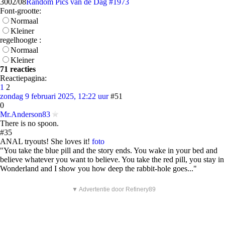
30
02/08
Random Pics van de Dag #1973
Font-grootte:
Normaal
Kleiner
regelhoogte :
Normaal
Kleiner
71 reacties
Reactiepagina:
1
2
zondag 9 februari 2025, 12:22 uur
#51
0
Mr.Anderson83
There is no spoon.
#35
ANAL tryouts! She loves it!
foto
"You take the blue pill and the story ends. You wake in your bed and
believe whatever you want to believe. You take the red pill, you stay in
Wonderland and I show you how deep the rabbit-hole goes..."
▼ Advertentie door Refinery89