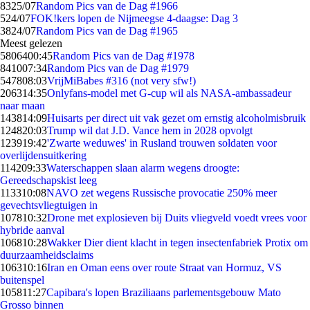
83
25/07
Random Pics van de Dag #1966
5
24/07
FOK!kers lopen de Nijmeegse 4-daagse: Dag 3
38
24/07
Random Pics van de Dag #1965
Meest gelezen
58064
00:45
Random Pics van de Dag #1978
8410
07:34
Random Pics van de Dag #1979
5478
08:03
VrijMiBabes #316 (not very sfw!)
2063
14:35
Onlyfans-model met G-cup wil als NASA-ambassadeur
naar maan
1438
14:09
Huisarts per direct uit vak gezet om ernstig alcoholmisbruik
1248
20:03
Trump wil dat J.D. Vance hem in 2028 opvolgt
1239
19:42
'Zwarte weduwes' in Rusland trouwen soldaten voor
overlijdensuitkering
1142
09:33
Waterschappen slaan alarm wegens droogte:
Gereedschapskist leeg
1133
10:08
NAVO zet wegens Russische provocatie 250% meer
gevechtsvliegtuigen in
1078
10:32
Drone met explosieven bij Duits vliegveld voedt vrees voor
hybride aanval
1068
10:28
Wakker Dier dient klacht in tegen insectenfabriek Protix om
duurzaamheidsclaims
1063
10:16
Iran en Oman eens over route Straat van Hormuz, VS
buitenspel
1058
11:27
Capibara's lopen Braziliaans parlementsgebouw Mato
Grosso binnen