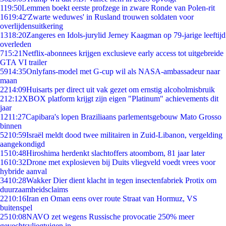
1
19:50
Lemmen boekt eerste profzege in zware Ronde van Polen-rit
16
19:42
'Zwarte weduwes' in Rusland trouwen soldaten voor
overlijdensuitkering
13
18:20
Zangeres en Idols-jurylid Jerney Kaagman op 79-jarige leeftijd
overleden
7
15:21
Netflix-abonnees krijgen exclusieve early access tot uitgebreide
GTA VI trailer
59
14:35
Onlyfans-model met G-cup wil als NASA-ambassadeur naar
maan
22
14:09
Huisarts per direct uit vak gezet om ernstig alcoholmisbruik
2
12:12
XBOX platform krijgt zijn eigen "Platinum" achievements dit
jaar
12
11:27
Capibara's lopen Braziliaans parlementsgebouw Mato Grosso
binnen
52
10:59
Israël meldt dood twee militairen in Zuid-Libanon, vergelding
aangekondigd
15
10:48
Hiroshima herdenkt slachtoffers atoombom, 81 jaar later
16
10:32
Drone met explosieven bij Duits vliegveld voedt vrees voor
hybride aanval
34
10:28
Wakker Dier dient klacht in tegen insectenfabriek Protix om
duurzaamheidsclaims
22
10:16
Iran en Oman eens over route Straat van Hormuz, VS
buitenspel
25
10:08
NAVO zet wegens Russische provocatie 250% meer
gevechtsvliegtuigen in