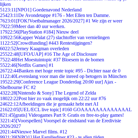
lijken
51
23:11
[NPO1] Goedenavond Nederland
254
23:11
De Avondetappe #176 - Met Ellen ten Damme.
76
23:01
[FOK!Voetbalmanager 2026/2027] #1 We zijn er weer
79
22:59
Meer dan 40 uur werken.
179
22:56
[PlayStation #184] Nieuw deel
109
22:56
Kapper Walat (27) slachtoffer van vernielingen
11
22:52
[Crowdfunding] #443 Rentestijgingen?
60
22:52
Jerney Kaagman overleden
255
22:48
[UFO/UAP] #16 The Age of Disclosure
75
22:48
Het Moestuintopic #37 Bloesem in de bomen
55
22:46
[Netflix Games] #1
267
22:44
Banken met hoge rente topic #95 - Dichter naar de 0
11
22:40
Levenslang voor man die inreed op betogers in München
195
22:29
[Conference League Donderdag 20:00 uur] Ajax -
Shelbourne FC #2
43
22:28
[Nintendo & Sony] The Legend of Zelda
180
22:22
Post hier zo vaak mogelijk om 22:22 uur #76
246
22:12
Afbeeldingen die je gemaakt hebt met AI
216
22:05
[UEL/ECL live topic] #160 GOAAAAAAAAAAAAAL
8
21:45
[gratis] Videogames Part 9: Gratis en free-to-play games!
32
21:45
[Voorspellen] Voorspel de eindstand van de Eredivisie
2026/2027
20
21:44
Nieuwe Marvel films. #12
99
21:39
[NPO1] Het Familiediner #23 - te allen tijden