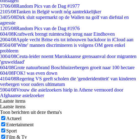
ontslagen
37
06/08
Random Pics van de Dag #1977
21
05/08
Tanken in België wordt nóg aantrekkelijker
34
05/08
Dirk sluit supermarkt op de Wallen na golf van diefstal en
agressie
12
05/08
Random Pics van de Dag #1976
6
04/08
Kraftwerk brengt ruimteschip terug naar Eindhoven
20
04/08
Apple vecht Britse eis tot inbouwen backdoor in iCloud aan
85
04/08
'Witte' mannen discrimineren is volgens OM geen enkel
probleem
30
04/08
Ceuta-leider noemt Marokkaanse grensaanval door migranten
'gruweldaad'
6
04/08
Grote natuurbrand Boschhuizerbergen groeit naar 100 hectare
6
04/08
FOK! was even down
41
04/08
Regering VS geeft scholen die 'genderidentiteit' van kinderen
verbergen voor ouders ultimatum
59
04/08
Vrouw die asielzoekers hielp in Athene vermoord door
Afghaanse asielzoeker
Laatste items
Laatste items
Toon berichten uit deze thema's
Actueel
Entertainment
Sport
Film & Tv