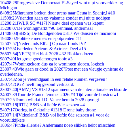
104
08:28
Progressieve Democraat El-Sayed wint nipt voorverkiezing
Michigan
84
08:25
Migranten breken door grens naar Ceuta in Spanje,l #10
115
08:23
Vrienden gaan op vakantie zonder mij uit te nodigen
132
08:21
[WLR SC #417] Nieuw deel openen was kaputt
152
08:07
De woningmarkt #96 Eenmaal, andermaal
214
08:03
[SBS6] De Bondgenoten #317 We dansen de macaroni
194
08:02
Politieke meme's en spotprenten #11
125
07:57
[Nederlands Elftal] Op naar Louis IV?
61
07:55
Overleden Acteurs & Actrices Deel #15
265
07:54
[NET5] Het blok 2026 #32 Blokkendozen
98
07:49
Het grote goedemorgen topic #3
42
07:47
Woningtekort: dus ga je woningen slopen, logisch
238
07:43
Wie gaan er dood in 2026?Post met een vleugje cynisme de
overledenen.
33
07:43
Zou je vreemdgaan in een relatie kunnen vergeven?
38
07:42
GGZ heeft mij gezond verklaard.
230
07:40
[AMV] VS #1312 spammers van de internationale rechtsorde
240
07:39
Tour de France femmes 2026 #3 Tijd voor de borstcrawl
15
07:25
Trump wil dat J.D. Vance hem in 2028 opvolgt
150
07:18
[RTL] B&B vol liefde 6de seizoen #4
54
07:17
Oorlog in Oekraïne #1318 Drone baby drone
229
07:14
[Videoland] B&B vol liefde 6de seizoen #1 voor de
vooruitkijkers
18
06:47
Pinda-allergie? Andermans poep slikken helpt misschien