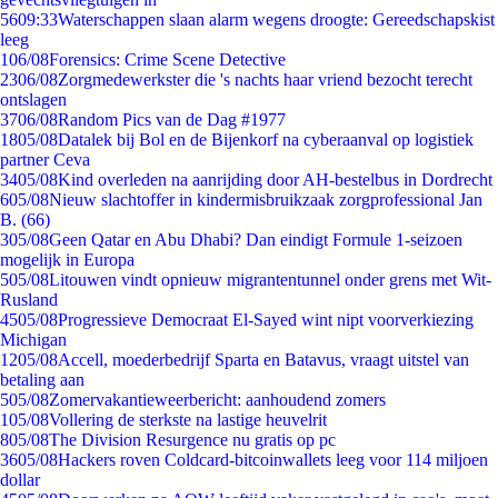
56
09:33
Waterschappen slaan alarm wegens droogte: Gereedschapskist
leeg
1
06/08
Forensics: Crime Scene Detective
23
06/08
Zorgmedewerkster die 's nachts haar vriend bezocht terecht
ontslagen
37
06/08
Random Pics van de Dag #1977
18
05/08
Datalek bij Bol en de Bijenkorf na cyberaanval op logistiek
partner Ceva
34
05/08
Kind overleden na aanrijding door AH-bestelbus in Dordrecht
6
05/08
Nieuw slachtoffer in kindermisbruikzaak zorgprofessional Jan
B. (66)
3
05/08
Geen Qatar en Abu Dhabi? Dan eindigt Formule 1-seizoen
mogelijk in Europa
5
05/08
Litouwen vindt opnieuw migrantentunnel onder grens met Wit-
Rusland
45
05/08
Progressieve Democraat El-Sayed wint nipt voorverkiezing
Michigan
12
05/08
Accell, moederbedrijf Sparta en Batavus, vraagt uitstel van
betaling aan
5
05/08
Zomervakantieweerbericht: aanhoudend zomers
1
05/08
Vollering de sterkste na lastige heuvelrit
8
05/08
The Division Resurgence nu gratis op pc
36
05/08
Hackers roven Coldcard-bitcoinwallets leeg voor 114 miljoen
dollar