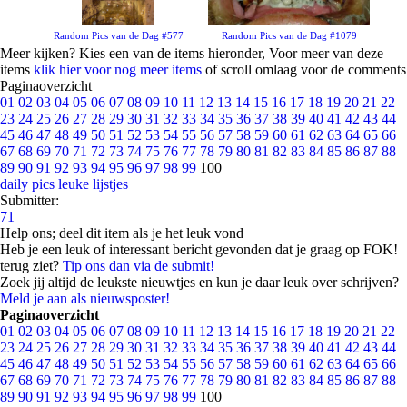
Random Pics van de Dag #577
Random Pics van de Dag #1079
Meer kijken? Kies een van de items hieronder, Voor meer van deze
items
klik hier voor nog meer items
of scroll omlaag voor de comments
Paginaoverzicht
01
02
03
04
05
06
07
08
09
10
11
12
13
14
15
16
17
18
19
20
21
22
23
24
25
26
27
28
29
30
31
32
33
34
35
36
37
38
39
40
41
42
43
44
45
46
47
48
49
50
51
52
53
54
55
56
57
58
59
60
61
62
63
64
65
66
67
68
69
70
71
72
73
74
75
76
77
78
79
80
81
82
83
84
85
86
87
88
89
90
91
92
93
94
95
96
97
98
99
100
daily pics
leuke lijstjes
Submitter:
71
Help ons; deel dit item als je het leuk vond
Heb je een leuk of interessant bericht gevonden dat je graag op FOK!
terug ziet?
Tip ons dan via de submit!
Zoek jij altijd de leukste nieuwtjes en kun je daar leuk over schrijven?
Meld je aan als nieuwsposter!
Paginaoverzicht
01
02
03
04
05
06
07
08
09
10
11
12
13
14
15
16
17
18
19
20
21
22
23
24
25
26
27
28
29
30
31
32
33
34
35
36
37
38
39
40
41
42
43
44
45
46
47
48
49
50
51
52
53
54
55
56
57
58
59
60
61
62
63
64
65
66
67
68
69
70
71
72
73
74
75
76
77
78
79
80
81
82
83
84
85
86
87
88
89
90
91
92
93
94
95
96
97
98
99
100