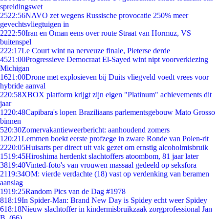
spreidingswet
25
22:56
NAVO zet wegens Russische provocatie 250% meer
gevechtsvliegtuigen in
22
22:50
Iran en Oman eens over route Straat van Hormuz, VS
buitenspel
2
22:17
Le Court wint na nerveuze finale, Pieterse derde
45
21:00
Progressieve Democraat El-Sayed wint nipt voorverkiezing
Michigan
16
21:00
Drone met explosieven bij Duits vliegveld voedt vrees voor
hybride aanval
2
20:58
XBOX platform krijgt zijn eigen "Platinum" achievements dit
jaar
12
20:48
Capibara's lopen Braziliaans parlementsgebouw Mato Grosso
binnen
5
20:30
Zomervakantieweerbericht: aanhoudend zomers
1
20:21
Lemmen boekt eerste profzege in zware Ronde van Polen-rit
22
20:05
Huisarts per direct uit vak gezet om ernstig alcoholmisbruik
15
19:45
Hiroshima herdenkt slachtoffers atoombom, 81 jaar later
38
19:40
Vinted-foto's van vrouwen massaal gedeeld op seksfora
21
19:34
OM: vierde verdachte (18) vast op verdenking van beramen
aanslag
19
19:25
Random Pics van de Dag #1978
8
18:19
In Spider-Man: Brand New Day is Spidey echt weer Spidey
6
18:18
Nieuw slachtoffer in kindermisbruikzaak zorgprofessional Jan
B. (66)