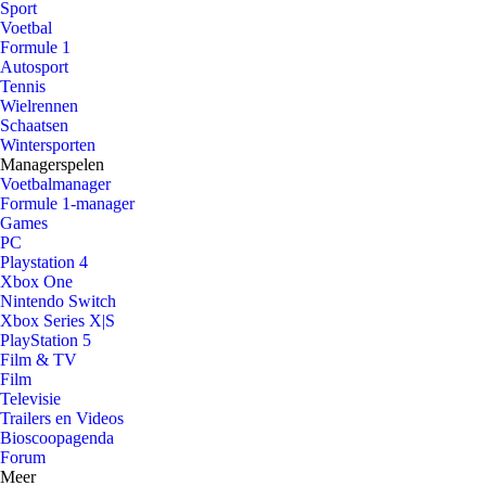
Sport
Voetbal
Formule 1
Autosport
Tennis
Wielrennen
Schaatsen
Wintersporten
Managerspelen
Voetbalmanager
Formule 1-manager
Games
PC
Playstation 4
Xbox One
Nintendo Switch
Xbox Series X|S
PlayStation 5
Film & TV
Film
Televisie
Trailers en Videos
Bioscoopagenda
Forum
Meer