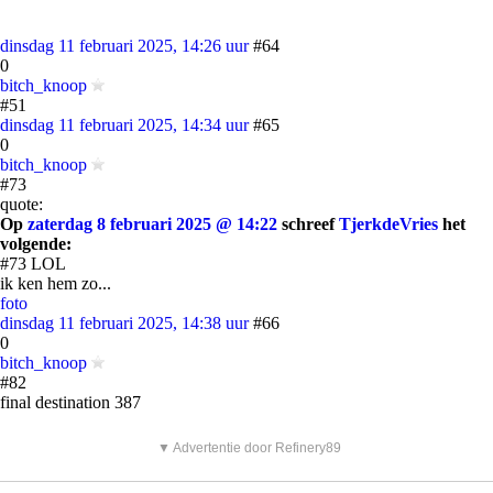
dinsdag 11 februari 2025, 14:26 uur
#64
0
bitch_knoop
#51
dinsdag 11 februari 2025, 14:34 uur
#65
0
bitch_knoop
#73
quote:
Op
zaterdag 8 februari 2025 @ 14:22
schreef
TjerkdeVries
het
volgende:
#73 LOL
ik ken hem zo...
foto
dinsdag 11 februari 2025, 14:38 uur
#66
0
bitch_knoop
#82
final destination 387
▼ Advertentie door Refinery89