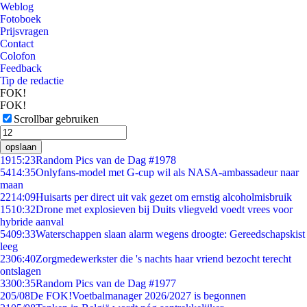
Weblog
Fotoboek
Prijsvragen
Contact
Colofon
Feedback
Tip de redactie
FOK!
FOK!
Scrollbar gebruiken
opslaan
19
15:23
Random Pics van de Dag #1978
54
14:35
Onlyfans-model met G-cup wil als NASA-ambassadeur naar
maan
22
14:09
Huisarts per direct uit vak gezet om ernstig alcoholmisbruik
15
10:32
Drone met explosieven bij Duits vliegveld voedt vrees voor
hybride aanval
54
09:33
Waterschappen slaan alarm wegens droogte: Gereedschapskist
leeg
23
06:40
Zorgmedewerkster die 's nachts haar vriend bezocht terecht
ontslagen
33
00:35
Random Pics van de Dag #1977
2
05/08
De FOK!Voetbalmanager 2026/2027 is begonnen