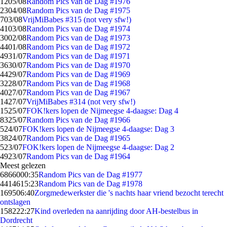
12
05/08
Random Pics van de Dag #1976
23
04/08
Random Pics van de Dag #1975
7
03/08
VrijMiBabes #315 (not very sfw!)
41
03/08
Random Pics van de Dag #1974
30
02/08
Random Pics van de Dag #1973
44
01/08
Random Pics van de Dag #1972
49
31/07
Random Pics van de Dag #1971
36
30/07
Random Pics van de Dag #1970
44
29/07
Random Pics van de Dag #1969
32
28/07
Random Pics van de Dag #1968
40
27/07
Random Pics van de Dag #1967
14
27/07
VrijMiBabes #314 (not very sfw!)
15
25/07
FOK!kers lopen de Nijmeegse 4-daagse: Dag 4
83
25/07
Random Pics van de Dag #1966
5
24/07
FOK!kers lopen de Nijmeegse 4-daagse: Dag 3
38
24/07
Random Pics van de Dag #1965
5
23/07
FOK!kers lopen de Nijmeegse 4-daagse: Dag 2
49
23/07
Random Pics van de Dag #1964
Meest gelezen
68660
00:35
Random Pics van de Dag #1977
44146
15:23
Random Pics van de Dag #1978
1695
06:40
Zorgmedewerkster die 's nachts haar vriend bezocht terecht
ontslagen
1582
22:27
Kind overleden na aanrijding door AH-bestelbus in
Dordrecht