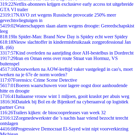
3
19:22
Netflix-abonnees krijgen exclusieve early access tot uitgebreide
GTA VI trailer
23
19:17
NAVO zet wegens Russische provocatie 250% meer
gevechtsvliegtuigen in
54
19:02
Waterschappen slaan alarm wegens droogte: Gereedschapskist
leeg
8
18:19
In Spider-Man: Brand New Day is Spidey echt weer Spidey
6
18:18
Nieuw slachtoffer in kindermisbruikzaak zorgprofessional Jan
B. (66)
33
17:57
Kind overleden na aanrijding door AH-bestelbus in Dordrecht
19
17:29
Iran en Oman eens over route Straat van Hormuz, VS
buitenspel
45
17:10
Doorwerken na AOW-leeftijd vaker vastgelegd in cao's, moet
werken na je 67e de norm worden?
1
17:07
Forensics: Crime Scene Detective
56
17:01
Boeren waarschuwen voor lagere oogst door aanhoudende
hitte en droogte
17
16:41
Italiaanse vrouw wint 1 miljoen, gooit kraslot per abuis weg
18
16:36
Datalek bij Bol en de Bijenkorf na cyberaanval op logistiek
partner Ceva
1
16:26
Trailers kijken: de bioscoopreleases van week 32
23
16:12
Zorgmedewerkster die 's nachts haar vriend bezocht terecht
ontslagen
44
16:08
Progressieve Democraat El-Sayed wint nipt voorverkiezing
Michigan