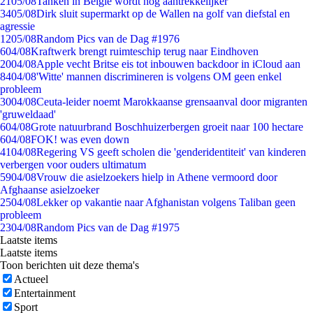
21
05/08
Tanken in België wordt nóg aantrekkelijker
34
05/08
Dirk sluit supermarkt op de Wallen na golf van diefstal en
agressie
12
05/08
Random Pics van de Dag #1976
6
04/08
Kraftwerk brengt ruimteschip terug naar Eindhoven
20
04/08
Apple vecht Britse eis tot inbouwen backdoor in iCloud aan
84
04/08
'Witte' mannen discrimineren is volgens OM geen enkel
probleem
30
04/08
Ceuta-leider noemt Marokkaanse grensaanval door migranten
'gruweldaad'
6
04/08
Grote natuurbrand Boschhuizerbergen groeit naar 100 hectare
6
04/08
FOK! was even down
41
04/08
Regering VS geeft scholen die 'genderidentiteit' van kinderen
verbergen voor ouders ultimatum
59
04/08
Vrouw die asielzoekers hielp in Athene vermoord door
Afghaanse asielzoeker
25
04/08
Lekker op vakantie naar Afghanistan volgens Taliban geen
probleem
23
04/08
Random Pics van de Dag #1975
Laatste items
Laatste items
Toon berichten uit deze thema's
Actueel
Entertainment
Sport