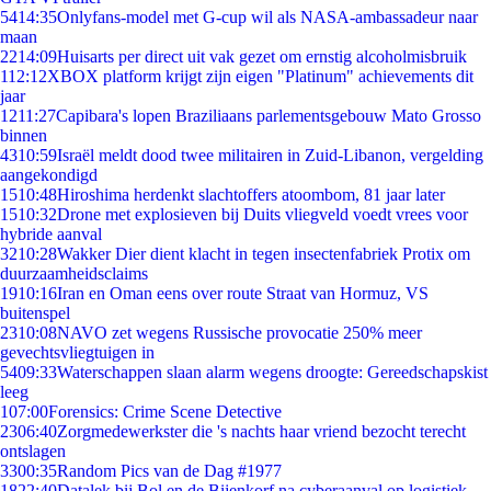
54
14:35
Onlyfans-model met G-cup wil als NASA-ambassadeur naar
maan
22
14:09
Huisarts per direct uit vak gezet om ernstig alcoholmisbruik
1
12:12
XBOX platform krijgt zijn eigen "Platinum" achievements dit
jaar
12
11:27
Capibara's lopen Braziliaans parlementsgebouw Mato Grosso
binnen
43
10:59
Israël meldt dood twee militairen in Zuid-Libanon, vergelding
aangekondigd
15
10:48
Hiroshima herdenkt slachtoffers atoombom, 81 jaar later
15
10:32
Drone met explosieven bij Duits vliegveld voedt vrees voor
hybride aanval
32
10:28
Wakker Dier dient klacht in tegen insectenfabriek Protix om
duurzaamheidsclaims
19
10:16
Iran en Oman eens over route Straat van Hormuz, VS
buitenspel
23
10:08
NAVO zet wegens Russische provocatie 250% meer
gevechtsvliegtuigen in
54
09:33
Waterschappen slaan alarm wegens droogte: Gereedschapskist
leeg
1
07:00
Forensics: Crime Scene Detective
23
06:40
Zorgmedewerkster die 's nachts haar vriend bezocht terecht
ontslagen
33
00:35
Random Pics van de Dag #1977
18
22:40
Datalek bij Bol en de Bijenkorf na cyberaanval op logistiek