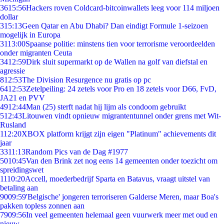
36
15:56
Hackers roven Coldcard-bitcoinwallets leeg voor 114 miljoen
dollar
3
15:13
Geen Qatar en Abu Dhabi? Dan eindigt Formule 1-seizoen
mogelijk in Europa
31
13:00
Spaanse politie: minstens tien voor terrorisme veroordeelden
onder migranten Ceuta
34
12:59
Dirk sluit supermarkt op de Wallen na golf van diefstal en
agressie
8
12:53
The Division Resurgence nu gratis op pc
64
12:53
Zetelpeiling: 24 zetels voor Pro en 18 zetels voor D66, FvD,
JA21 en PVV
49
12:44
Man (25) sterft nadat hij lijm als condoom gebruikt
5
12:43
Litouwen vindt opnieuw migrantentunnel onder grens met Wit-
Rusland
1
12:20
XBOX platform krijgt zijn eigen "Platinum" achievements dit
jaar
33
11:13
Random Pics van de Dag #1977
50
10:45
Van den Brink zet nog eens 14 gemeenten onder toezicht om
spreidingswet
11
10:20
Accell, moederbedrijf Sparta en Batavus, vraagt uitstel van
betaling aan
90
09:59
'Belgische' jongeren terroriseren Galderse Meren, maar Boa's
pakken topless zonnen aan
79
09:56
In veel gemeenten helemaal geen vuurwerk meer met oud en
nieuw