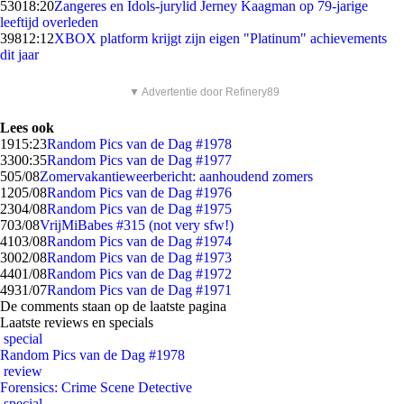
530
18:20
Zangeres en Idols-jurylid Jerney Kaagman op 79-jarige
leeftijd overleden
398
12:12
XBOX platform krijgt zijn eigen "Platinum" achievements
dit jaar
▼ Advertentie door Refinery89
Lees ook
19
15:23
Random Pics van de Dag #1978
33
00:35
Random Pics van de Dag #1977
5
05/08
Zomervakantieweerbericht: aanhoudend zomers
12
05/08
Random Pics van de Dag #1976
23
04/08
Random Pics van de Dag #1975
7
03/08
VrijMiBabes #315 (not very sfw!)
41
03/08
Random Pics van de Dag #1974
30
02/08
Random Pics van de Dag #1973
44
01/08
Random Pics van de Dag #1972
49
31/07
Random Pics van de Dag #1971
De comments staan op de laatste pagina
Laatste reviews en specials
special
Random Pics van de Dag #1978
review
Forensics: Crime Scene Detective
special