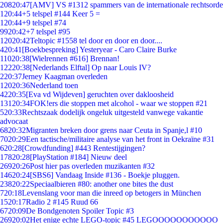
208
20:47
[AMV] VS #1312 spammers van de internationale rechtsorde
1
20:44
+5 telspel #144 Keer 5 =
1
20:44
+9 telspel #74
99
20:42
+7 telspel #95
120
20:42
Teltopic #1558 tel door en door en door....
4
20:41
[Boekbespreking] Yesteryear - Caro Claire Burke
110
20:38
[Wielrennen #616] Brennan!
122
20:38
[Nederlands Elftal] Op naar Louis IV?
2
20:37
Jerney Kaagman overleden
120
20:36
Nederland toen
42
20:35
[Eva vd Wijdeven] geruchten over dakloosheid
131
20:34
FOK!ers die stoppen met alcohol - waar we stoppen #21
5
20:33
Rechtszaak dodelijk ongeluk uitgesteld vanwege vakantie
advocaat
68
20:32
Migranten breken door grens naar Ceuta in Spanje,l #10
70
20:29
Een tactische/militaire analyse van het front in Oekraïne #31
6
20:28
[Crowdfunding] #443 Rentestijgingen?
178
20:28
[PlayStation #184] Nieuw deel
269
20:26
Post hier pas overleden muzikanten #32
146
20:24
[SBS6] Vandaag Inside #136 - Boekje pluggen.
238
20:22
Speciaalbieren #80: another one bites the dust
7
20:18
Levenslang voor man die inreed op betogers in München
15
20:17
Radio 2 #145 Ruud 66
67
20:09
De Bondgenoten Spoiler Topic #3
269
20:02
Het enige echte LEGO-topic #45 LEGOOOOOOOOOOO