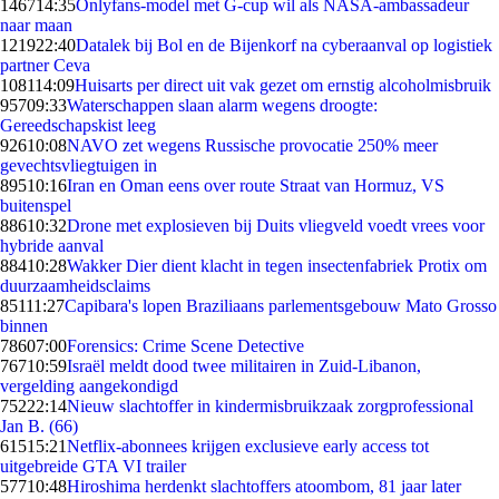
1467
14:35
Onlyfans-model met G-cup wil als NASA-ambassadeur
naar maan
1219
22:40
Datalek bij Bol en de Bijenkorf na cyberaanval op logistiek
partner Ceva
1081
14:09
Huisarts per direct uit vak gezet om ernstig alcoholmisbruik
957
09:33
Waterschappen slaan alarm wegens droogte:
Gereedschapskist leeg
926
10:08
NAVO zet wegens Russische provocatie 250% meer
gevechtsvliegtuigen in
895
10:16
Iran en Oman eens over route Straat van Hormuz, VS
buitenspel
886
10:32
Drone met explosieven bij Duits vliegveld voedt vrees voor
hybride aanval
884
10:28
Wakker Dier dient klacht in tegen insectenfabriek Protix om
duurzaamheidsclaims
851
11:27
Capibara's lopen Braziliaans parlementsgebouw Mato Grosso
binnen
786
07:00
Forensics: Crime Scene Detective
767
10:59
Israël meldt dood twee militairen in Zuid-Libanon,
vergelding aangekondigd
752
22:14
Nieuw slachtoffer in kindermisbruikzaak zorgprofessional
Jan B. (66)
615
15:21
Netflix-abonnees krijgen exclusieve early access tot
uitgebreide GTA VI trailer
577
10:48
Hiroshima herdenkt slachtoffers atoombom, 81 jaar later