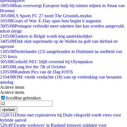
spreidingswet
18
05/08
Iran overweegt Europese hulp bij ruimen mijnen in Straat van
Hormuz
3
05/08
EA Sports FC 27 toont The Grounds-modus
1
05/08
Gears of War: E-Day open beta begint 6 augustus
36
05/08
Pentagon verbruikt meer raketten dan kan worden aangevuld,
tekort dreigt
21
05/08
Tanken in België wordt nóg aantrekkelijker
34
05/08
Dirk sluit supermarkt op de Wallen na golf van diefstal en
agressie
13
05/08
Nederlander (23) aangehouden in Duitsland na snelheid van
235 km/u
3
05/08
Gedurfd NEC blijft overeind bij Olympiakos
14
05/08
Long live the 7th of October
12
05/08
Random Pics van de Dag #1976
21
04/08
OM: vierde verdachte (18) vast op verdenking van beramen
aanslag
Actieve items
Actieve items
Scrollbar gebruiken
opslaan
15
20:51
Drone met explosieven bij Duits vliegveld voedt vrees voor
hybride aanval
5
20:49
'Zwarte weduwes' in Rusland trouwen soldaten voor