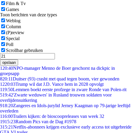
Film & Tv
Games
Toon berichten van deze types
Weblog
Column
(P)review
Special
Poll
Scrollbar gebruiken
opslaan
1
20:40
NPO-manager Menno de Boer geschorst na dickpic in
groepsapp
8
20:11
Duitser (93) crasht met quad tegen boom, vier gewonden
12
20:03
Trump wil dat J.D. Vance hem in 2028 opvolgt
1
19:50
Lemmen boekt eerste profzege in zware Ronde van Polen-rit
5
19:42
'Zwarte weduwes' in Rusland trouwen soldaten voor
overlijdensuitkering
9
18:20
Zangeres en Idols-jurylid Jerney Kaagman op 79-jarige leeftijd
overleden
1
16:00
Trailers kijken: de bioscoopreleases van week 32
19
15:23
Random Pics van de Dag #1978
3
15:21
Netflix-abonnees krijgen exclusieve early access tot uitgebreide
GTA VI trailer