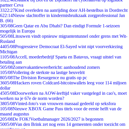
partner Ceva
33
22:27
Kind overleden na aanrijding door AH-bestelbus in Dordrecht
6
22:14
Nieuw slachtoffer in kindermisbruikzaak zorgprofessional Jan
B. (66)
3
05/08
Geen Qatar en Abu Dhabi? Dan eindigt Formule 1-seizoen
mogelijk in Europa
5
05/08
Litouwen vindt opnieuw migrantentunnel onder grens met Wit-
Rusland
44
05/08
Progressieve Democraat El-Sayed wint nipt voorverkiezing
Michigan
11
05/08
Accell, moederbedrijf Sparta en Batavus, vraagt uitstel van
betaling aan
5
05/08
Zomervakantieweerbericht: aanhoudend zomers
1
05/08
Vollering de sterkste na lastige heuvelrit
8
05/08
The Division Resurgence nu gratis op pc
36
05/08
Hackers roven Coldcard-bitcoinwallets leeg voor 114 miljoen
dollar
45
05/08
Doorwerken na AOW-leeftijd vaker vastgelegd in cao's, moet
werken na je 67e de norm worden?
38
05/08
Vinted-foto's van vrouwen massaal gedeeld op seksfora
1
05/08
Nieuwe XBOX Game Pass titels voor de eerste helft van de
maand augustus
2
05/08
De FOK!Voetbalmanager 2026/2027 is begonnen
50
05/08
Van den Brink zet nog eens 14 gemeenten onder toezicht om