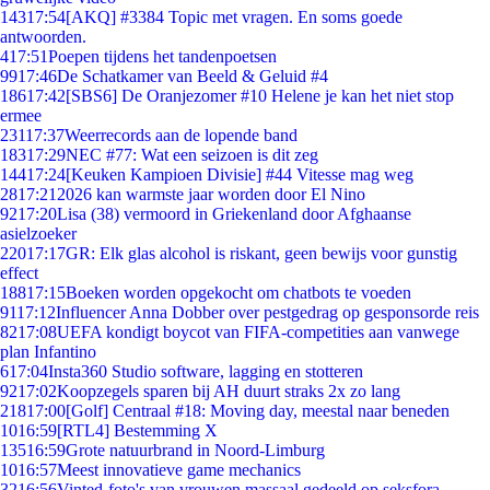
143
17:54
[AKQ] #3384 Topic met vragen. En soms goede
antwoorden.
4
17:51
Poepen tijdens het tandenpoetsen
99
17:46
De Schatkamer van Beeld & Geluid #4
186
17:42
[SBS6] De Oranjezomer #10 Helene je kan het niet stop
ermee
231
17:37
Weerrecords aan de lopende band
183
17:29
NEC #77: Wat een seizoen is dit zeg
144
17:24
[Keuken Kampioen Divisie] #44 Vitesse mag weg
28
17:21
2026 kan warmste jaar worden door El Nino
92
17:20
Lisa (38) vermoord in Griekenland door Afghaanse
asielzoeker
220
17:17
GR: Elk glas alcohol is riskant, geen bewijs voor gunstig
effect
188
17:15
Boeken worden opgekocht om chatbots te voeden
91
17:12
Influencer Anna Dobber over pestgedrag op gesponsorde reis
82
17:08
UEFA kondigt boycot van FIFA-competities aan vanwege
plan Infantino
6
17:04
Insta360 Studio software, lagging en stotteren
92
17:02
Koopzegels sparen bij AH duurt straks 2x zo lang
218
17:00
[Golf] Centraal #18: Moving day, meestal naar beneden
10
16:59
[RTL4] Bestemming X
135
16:59
Grote natuurbrand in Noord-Limburg
10
16:57
Meest innovatieve game mechanics
32
16:56
Vinted-foto's van vrouwen massaal gedeeld op seksfora