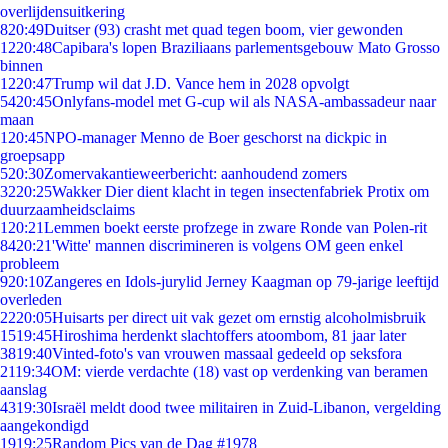
overlijdensuitkering
8
20:49
Duitser (93) crasht met quad tegen boom, vier gewonden
12
20:48
Capibara's lopen Braziliaans parlementsgebouw Mato Grosso
binnen
12
20:47
Trump wil dat J.D. Vance hem in 2028 opvolgt
54
20:45
Onlyfans-model met G-cup wil als NASA-ambassadeur naar
maan
1
20:45
NPO-manager Menno de Boer geschorst na dickpic in
groepsapp
5
20:30
Zomervakantieweerbericht: aanhoudend zomers
32
20:25
Wakker Dier dient klacht in tegen insectenfabriek Protix om
duurzaamheidsclaims
1
20:21
Lemmen boekt eerste profzege in zware Ronde van Polen-rit
84
20:21
'Witte' mannen discrimineren is volgens OM geen enkel
probleem
9
20:10
Zangeres en Idols-jurylid Jerney Kaagman op 79-jarige leeftijd
overleden
22
20:05
Huisarts per direct uit vak gezet om ernstig alcoholmisbruik
15
19:45
Hiroshima herdenkt slachtoffers atoombom, 81 jaar later
38
19:40
Vinted-foto's van vrouwen massaal gedeeld op seksfora
21
19:34
OM: vierde verdachte (18) vast op verdenking van beramen
aanslag
43
19:30
Israël meldt dood twee militairen in Zuid-Libanon, vergelding
aangekondigd
19
19:25
Random Pics van de Dag #1978