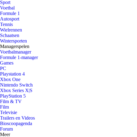
Sport
Voetbal
Formule 1
Autosport
Tennis
Wielrennen
Schaatsen
Wintersporten
Managerspelen
Voetbalmanager
Formule 1-manager
Games
PC
Playstation 4
Xbox One
Nintendo Switch
Xbox Series X|S
PlayStation 5
Film & TV
Film
Televisie
Trailers en Videos
Bioscoopagenda
Forum
Meer