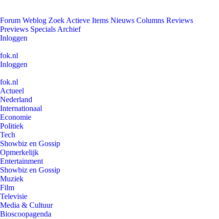
Forum
Weblog
Zoek
Actieve Items
Nieuws
Columns
Reviews
Previews
Specials
Archief
Inloggen
fok.nl
Inloggen
fok.nl
Actueel
Nederland
Internationaal
Economie
Politiek
Tech
Showbiz en Gossip
Opmerkelijk
Entertainment
Showbiz en Gossip
Muziek
Film
Televisie
Media & Cultuur
Bioscoopagenda