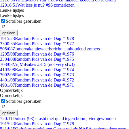
120
16:51
Wat lees je nu? #96 zomerlezen
Leuke lijstjes
Leuke lijstjes
Scrollbar gebruiken
opslaan
19
15:23
Random Pics van de Dag #1978
33
00:35
Random Pics van de Dag #1977
5
05/08
Zomervakantieweerbericht: aanhoudend zomers
12
05/08
Random Pics van de Dag #1976
23
04/08
Random Pics van de Dag #1975
7
03/08
VrijMiBabes #315 (not very sfw!)
41
03/08
Random Pics van de Dag #1974
30
02/08
Random Pics van de Dag #1973
44
01/08
Random Pics van de Dag #1972
49
31/07
Random Pics van de Dag #1971
Opmerkelijk
Opmerkelijk
Scrollbar gebruiken
opslaan
7
20:11
Duitser (93) crasht met quad tegen boom, vier gewonden
19
15:23
Random Pics van de Dag #1978
54
14:35
Onlyfans-model met G-cup wil als NASA-ambassadeur naar