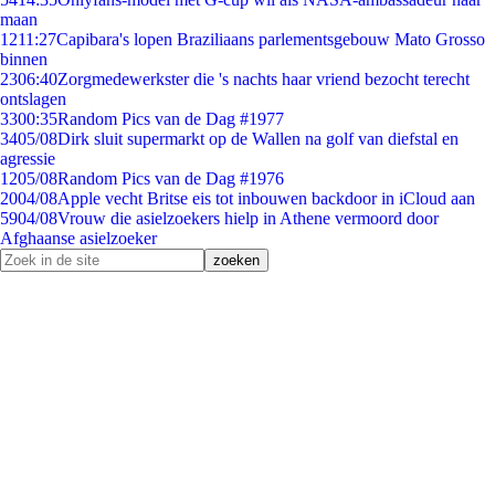
maan
12
11:27
Capibara's lopen Braziliaans parlementsgebouw Mato Grosso
binnen
23
06:40
Zorgmedewerkster die 's nachts haar vriend bezocht terecht
ontslagen
33
00:35
Random Pics van de Dag #1977
34
05/08
Dirk sluit supermarkt op de Wallen na golf van diefstal en
agressie
12
05/08
Random Pics van de Dag #1976
20
04/08
Apple vecht Britse eis tot inbouwen backdoor in iCloud aan
59
04/08
Vrouw die asielzoekers hielp in Athene vermoord door
Afghaanse asielzoeker