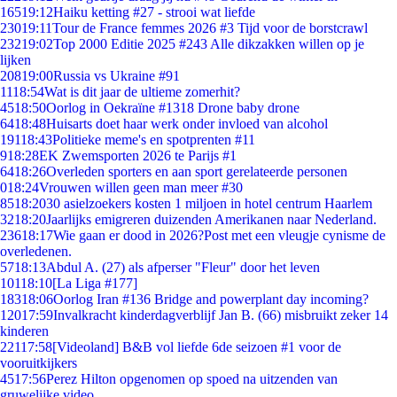
165
19:12
Haiku ketting #27 - strooi wat liefde
230
19:11
Tour de France femmes 2026 #3 Tijd voor de borstcrawl
232
19:02
Top 2000 Editie 2025 #243 Alle dikzakken willen op je
lijken
208
19:00
Russia vs Ukraine #91
11
18:54
Wat is dit jaar de ultieme zomerhit?
45
18:50
Oorlog in Oekraïne #1318 Drone baby drone
64
18:48
Huisarts doet haar werk onder invloed van alcohol
191
18:43
Politieke meme's en spotprenten #11
9
18:28
EK Zwemsporten 2026 te Parijs #1
64
18:26
Overleden sporters en aan sport gerelateerde personen
0
18:24
Vrouwen willen geen man meer #30
85
18:20
30 asielzoekers kosten 1 miljoen in hotel centrum Haarlem
32
18:20
Jaarlijks emigreren duizenden Amerikanen naar Nederland.
236
18:17
Wie gaan er dood in 2026?Post met een vleugje cynisme de
overledenen.
57
18:13
Abdul A. (27) als afperser "Fleur" door het leven
101
18:10
[La Liga #177]
183
18:06
Oorlog Iran #136 Bridge and powerplant day incoming?
120
17:59
Invalkracht kinderdagverblijf Jan B. (66) misbruikt zeker 14
kinderen
221
17:58
[Videoland] B&B vol liefde 6de seizoen #1 voor de
vooruitkijkers
45
17:56
Perez Hilton opgenomen op spoed na uitzenden van
gruwelijke video