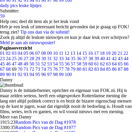
89
90
91
92
93
94
95
96
97
98
99
100
daily pics
leuke lijstjes
Submitter:
59
Help ons; deel dit item als je het leuk vond
Heb je een leuk of interessant bericht gevonden dat je graag op FOK!
terug ziet?
Tip ons dan via de submit!
Zoek jij altijd de leukste nieuwtjes en kun je daar leuk over schrijven?
Meld je aan als nieuwsposter!
Paginaoverzicht
01
02
03
04
05
06
07
08
09
10
11
12
13
14
15
16
17
18
19
20
21
22
23
24
25
26
27
28
29
30
31
32
33
34
35
36
37
38
39
40
41
42
43
44
45
46
47
48
49
50
51
52
53
54
55
56
57
58
59
60
61
62
63
64
65
66
67
68
69
70
71
72
73
74
75
76
77
78
79
80
81
82
83
84
85
86
87
88
89
90
91
92
93
94
95
96
97
98
99
100
Danny
Danny is de initiatiefnemer, oprichter en eigenaar van FOK.nl. Hij is
maar zelden serieus, heeft een uitgesproken Rotterdamse mening die
lang niet altijd politiek correct is en bezit de bizarre eigenschap mensen
op de kast te jagen, waar dat eigenlijk nooit de bedoeling is. Houdt van
films, series, tech en gamen, en wil vooral nieuws met een mening.
Meer van Danny
19
15:23
Random Pics van de Dag #1978
33
00:35
Random Pics van de Dag #1977