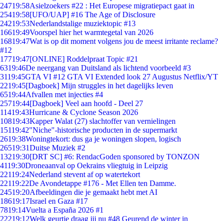
247
19:58
Asielzoekers #22 : Het Europese migratiepact gaat in
254
19:58
[UFO/UAP] #16 The Age of Disclosure
242
19:53
Nederlandstalige muziektopic #13
166
19:49
Voorspel hier het warmtegetal van 2026
168
19:47
Wat is op dit moment volgens jou de meest irritante reclame?
#12
177
19:47
[ONLINE] Roddelpraat Topic #21
63
19:46
De neergang van Duitsland als lichtend voorbeeld #3
31
19:45
GTA VI #12 GTA VI Extended look 27 Augustus Netflix/YT
22
19:45
[Dagboek] Mijn struggles in het dagelijks leven
65
19:44
Afvallen met injecties #4
257
19:44
[Dagboek] Veel aan hoofd - Deel 27
114
19:43
Hurricane & Cyclone Season 2026
108
19:43
Kapper Walat (27) slachtoffer van vernielingen
151
19:42
"Niche"-historische producten in de supermarkt
26
19:38
Woningtekort: dus ga je woningen slopen, logisch
265
19:31
Duitse Muziek #2
132
19:30
[DRT SC] #6: RendacGoden sponsored by TONZON
41
19:30
Droneaanval op Oekrains vliegtuig in Leipzig
221
19:24
Nederland stevent af op watertekort
221
19:22
De Avondetappe #176 - Met Ellen ten Damme.
245
19:20
Afbeeldingen die je gemaakt hebt met AI
186
19:17
Israel en Gaza #17
78
19:14
Vuelta a España 2026 #1
222
19:12
Welk geurtje draag jij nu #48 Geurend de winter in