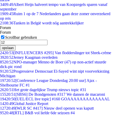
34
09:49
Albert Heijn halveert tempo van Koopzegels sparen vanaf
september
19
09:45
Ruim 1 op de 7 Nederlanders gaan deze zomer onverzekerd
op reis
21
08:36
Tanken in België wordt nóg aantrekkelijker
Forum
Forum
Scrollbar gebruiken
opslaan
24
20:53
[INFLUENCERS #295] Van flodderslinger tot Shrek-crème
39
20:52
Jerney Kaagman overleden
85
20:52
NPO-manager Menno de Boer (47) op non-actief stuurde
dick-pic rond
91
20:52
Progressieve Democraat El-Sayed wint nipt voorverkiezing
Michigan
197
20:52
[Conference League Donderdag 20:00 uur] Ajax -
Shelbourne FC #1
26
20:51
Het grote dagelijkse Trump nieuws topic #31
155
20:51
[SBS6] De Bondgenoten #317 We dansen de macaroni
194
20:50
[UEL/ECL live topic] #160 GOAAAAAAAAAAAAAL
14
20:49
Global Justice Report
127
20:49
[WLR SC #417] Nieuw deel openen was kaputt
95
20:48
[RTL] B&B vol liefde 6de seizoen #4