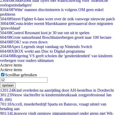
23
04/08
Onderzoek naar flyers met waarschuwing voor 'Israëlische
oorlogsmisdadigers'
81
04/08
'Witte' mannen discrimineren is volgens OM geen enkel
probleem
5
04/08
Street Fighter 6-fans weer over de zeik vanwege nieuwste patch
30
04/08
Ceuta-leider noemt Marokkaanse grensaanval door migranten
'gruweldaad'
5
04/08
Control Resonant kost je 30 uur om uit te spelen
6
04/08
Grote natuurbrand Boschhuizerbergen groeit naar 100 hectare
6
04/08
FOK! was even down
2
04/08
Apex Legends stopt vandaag op Nintendo Switch
6
04/08
XBOX werkt aan Disc to Digital-programma
41
04/08
Regering VS geeft scholen die 'genderidentiteit' van kinderen
verbergen voor ouders ultimatum
Actieve items
Actieve items
Scrollbar gebruiken
opslaan
12
01:24
Kind overleden na aanrijding door AH-bestelbus in Dordrecht
3
01:23
Nieuw slachtoffer in kindermisbruikzaak zorgprofessional Jan
B. (66)
7
01:18
Accell, moederbedrijf Sparta en Batavus, vraagt uitstel van
betaling aan
9
01:14
Litouwen vindt opnieuw migrantentunnel onder grens met Wit-