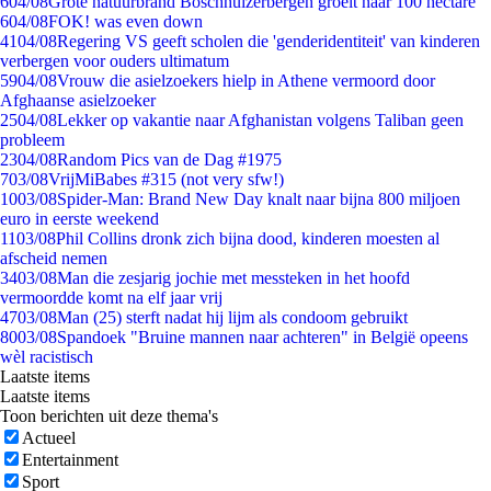
6
04/08
Grote natuurbrand Boschhuizerbergen groeit naar 100 hectare
6
04/08
FOK! was even down
41
04/08
Regering VS geeft scholen die 'genderidentiteit' van kinderen
verbergen voor ouders ultimatum
59
04/08
Vrouw die asielzoekers hielp in Athene vermoord door
Afghaanse asielzoeker
25
04/08
Lekker op vakantie naar Afghanistan volgens Taliban geen
probleem
23
04/08
Random Pics van de Dag #1975
7
03/08
VrijMiBabes #315 (not very sfw!)
10
03/08
Spider-Man: Brand New Day knalt naar bijna 800 miljoen
euro in eerste weekend
11
03/08
Phil Collins dronk zich bijna dood, kinderen moesten al
afscheid nemen
34
03/08
Man die zesjarig jochie met messteken in het hoofd
vermoordde komt na elf jaar vrij
47
03/08
Man (25) sterft nadat hij lijm als condoom gebruikt
80
03/08
Spandoek "Bruine mannen naar achteren" in België opeens
wèl racistisch
Laatste items
Laatste items
Toon berichten uit deze thema's
Actueel
Entertainment
Sport