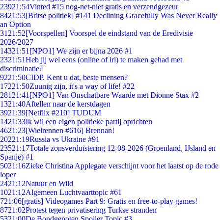
239
21:54
Vinted #15 nog-net-niet gratis en verzendgezeur
84
21:53
[Britse politiek] #141 Declining Gracefully Was Never Really
an Option
31
21:52
[Voorspellen] Voorspel de eindstand van de Eredivisie
2026/2027
143
21:51
[NPO1] We zijn er bijna 2026 #1
23
21:51
Heb jij wel eens (online of irl) te maken gehad met
discriminatie?
92
21:50
CIDP. Kent u dat, beste mensen?
172
21:50
Zuunig zijn, it's a way of life! #22
281
21:41
[NPO1] Van Onschatbare Waarde met Dionne Stax #2
13
21:40
Aftellen naar de kerstdagen
39
21:39
[Netflix #210] TUDUM
14
21:33
Ik wil een eigen politieke partij oprichten
46
21:23
[Wielrennen #616] Brennan!
202
21:19
Russia vs Ukraine #91
235
21:17
Totale zonsverduistering 12-08-2026 (Groenland, IJsland en
Spanje) #1
50
21:16
Zieke Christina Applegate verschijnt voor het laatst op de rode
loper
24
21:12
Natuur en Wild
10
21:12
Algemeen Luchtvaarttopic #61
7
21:06
[gratis] Videogames Part 9: Gratis en free-to-play games!
87
21:02
Protest tegen privatisering Turkse stranden
53
21:00
De Bondgenoten Spoiler Topic #3