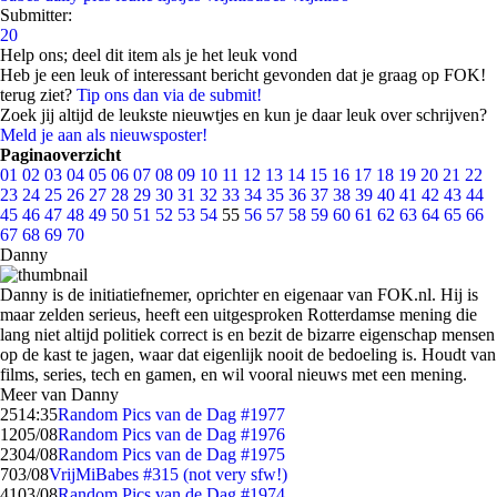
Submitter:
20
Help ons; deel dit item als je het leuk vond
Heb je een leuk of interessant bericht gevonden dat je graag op FOK!
terug ziet?
Tip ons dan via de submit!
Zoek jij altijd de leukste nieuwtjes en kun je daar leuk over schrijven?
Meld je aan als nieuwsposter!
Paginaoverzicht
01
02
03
04
05
06
07
08
09
10
11
12
13
14
15
16
17
18
19
20
21
22
23
24
25
26
27
28
29
30
31
32
33
34
35
36
37
38
39
40
41
42
43
44
45
46
47
48
49
50
51
52
53
54
55
56
57
58
59
60
61
62
63
64
65
66
67
68
69
70
Danny
Danny is de initiatiefnemer, oprichter en eigenaar van FOK.nl. Hij is
maar zelden serieus, heeft een uitgesproken Rotterdamse mening die
lang niet altijd politiek correct is en bezit de bizarre eigenschap mensen
op de kast te jagen, waar dat eigenlijk nooit de bedoeling is. Houdt van
films, series, tech en gamen, en wil vooral nieuws met een mening.
Meer van Danny
25
14:35
Random Pics van de Dag #1977
12
05/08
Random Pics van de Dag #1976
23
04/08
Random Pics van de Dag #1975
7
03/08
VrijMiBabes #315 (not very sfw!)
41
03/08
Random Pics van de Dag #1974