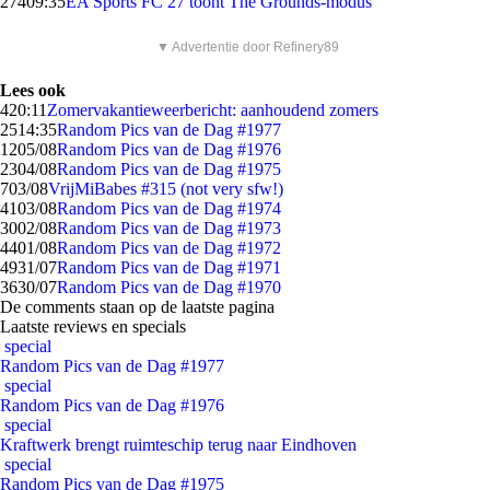
274
09:35
EA Sports FC 27 toont The Grounds-modus
▼ Advertentie door Refinery89
Lees ook
4
20:11
Zomervakantieweerbericht: aanhoudend zomers
25
14:35
Random Pics van de Dag #1977
12
05/08
Random Pics van de Dag #1976
23
04/08
Random Pics van de Dag #1975
7
03/08
VrijMiBabes #315 (not very sfw!)
41
03/08
Random Pics van de Dag #1974
30
02/08
Random Pics van de Dag #1973
44
01/08
Random Pics van de Dag #1972
49
31/07
Random Pics van de Dag #1971
36
30/07
Random Pics van de Dag #1970
De comments staan op de laatste pagina
Laatste reviews en specials
special
Random Pics van de Dag #1977
special
Random Pics van de Dag #1976
special
Kraftwerk brengt ruimteschip terug naar Eindhoven
special
Random Pics van de Dag #1975