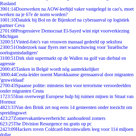
Rusland
39
01:14
Doorwerken na AOW-leeftijd vaker vastgelegd in cao's, moet
werken na je 67e de norm worden?
10
01:10
Datalek bij Bol en de Bijenkorf na cyberaanval op logistiek
partner Ceva
27
01:08
Progressieve Democraat El-Sayed wint nipt voorverkiezing
Michigan
32
00:51
Vinted-foto's van vrouwen massaal gedeeld op seksfora
23
00:51
Onderzoek naar flyers met waarschuwing voor 'Israëlische
oorlogsmisdadigers'
31
00:51
Dirk sluit supermarkt op de Wallen na golf van diefstal en
agressie
20
00:45
Tanken in België wordt nóg aantrekkelijker
30
00:44
Ceuta-leider noemt Marokkaanse grensaanval door migranten
'gruweldaad'
27
00:43
Spaanse politie: minstens tien voor terrorisme veroordeelden
onder migranten Ceuta
17
23:55
Iran overweegt Europese hulp bij ruimen mijnen in Straat van
Hormuz
48
23:33
Van den Brink zet nog eens 14 gemeenten onder toezicht om
spreidingswet
4
23:27
Zomervakantieweerbericht: aanhoudend zomers
6
23:25
The Division Resurgence nu gratis op pc
24
23:09
Hackers roven Coldcard-bitcoinwallets leeg voor 114 miljoen
dollar