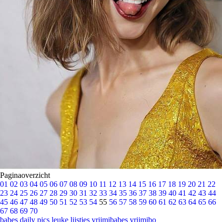
Paginaoverzicht
01
02
03
04
05
06
07
08
09
10
11
12
13
14
15
16
17
18
19
20
21
22
23
24
25
26
27
28
29
30
31
32
33
34
35
36
37
38
39
40
41
42
43
44
45
46
47
48
49
50
51
52
53
54
55
56
57
58
59
60
61
62
63
64
65
66
67
68
69
70
babes
daily pics
leuke lijstjes
vrijmibabes
vrijmibo