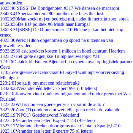
antwoorden.
10
23:46
[SBS6] De Bondgenoten #317 We dansen de macaroni
234
23:41
Speciaalbieren #80: another one bites the dust
100
23:39
Man zoekt mij en bedreigt mij, nadat ik met zijn zoon sprak
142
23:36
De EU-politiek #6 Musk naar Europa!
186
23:31
[SBS6] De Oranjezomer #10 Helene je kan het niet stop
ermee
40
23:30
Perez Hilton opgenomen op spoed na uitzenden van
gruwelijke video
59
23:29
30 asielzoekers kosten 1 miljoen in hotel centrum Haarlem
18
23:27
Het grote dagelijkse Trump nieuws topic #31
1
23:26
Datalek bij Bol en Bijenkorf na cyberaanval op logistiek partner
Ceva
1
23:25
Progressieve Democraat El-Sayed wint nipt voorverkiezing
Michigan
2
23:24
Hoe ga jij om met een relatiebreuk?
133
23:23
Verander één letter: Expert #91 (10 letters)
0
23:23
Litouwen vindt opnieuw migrantentunnel onder grens met Wit-
Rusland
12
23:23
Wat is nou een goede jerrycan voor in de auto ?
38
23:20
Zoon(11) onderneemt werkelijk geen reet in de vakantie
49
23:19
[NPO1] Goedenavond Nederland
42
23:18
Verander één letter: Expert #143 (9 letters)
15
23:17
Migranten breken door grens naar Ceuta in Spanje,l #10
10
23:16
Verander één letter. Expert # 75 (8 letters)