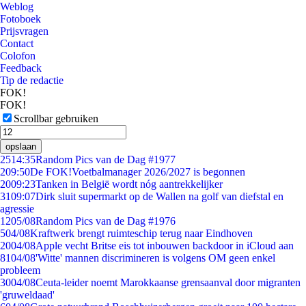
Weblog
Fotoboek
Prijsvragen
Contact
Colofon
Feedback
Tip de redactie
FOK!
FOK!
Scrollbar gebruiken
opslaan
25
14:35
Random Pics van de Dag #1977
2
09:50
De FOK!Voetbalmanager 2026/2027 is begonnen
20
09:23
Tanken in België wordt nóg aantrekkelijker
31
09:07
Dirk sluit supermarkt op de Wallen na golf van diefstal en
agressie
12
05/08
Random Pics van de Dag #1976
5
04/08
Kraftwerk brengt ruimteschip terug naar Eindhoven
20
04/08
Apple vecht Britse eis tot inbouwen backdoor in iCloud aan
81
04/08
'Witte' mannen discrimineren is volgens OM geen enkel
probleem
30
04/08
Ceuta-leider noemt Marokkaanse grensaanval door migranten
'gruweldaad'