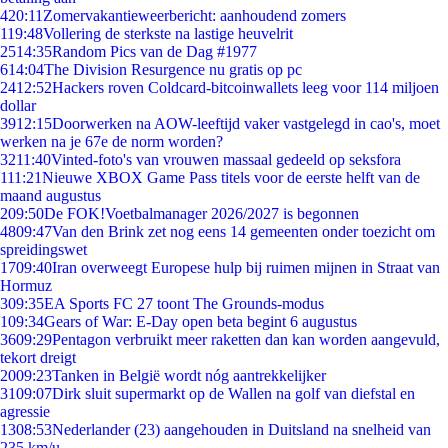
4
20:11
Zomervakantieweerbericht: aanhoudend zomers
1
19:48
Vollering de sterkste na lastige heuvelrit
25
14:35
Random Pics van de Dag #1977
6
14:04
The Division Resurgence nu gratis op pc
24
12:52
Hackers roven Coldcard-bitcoinwallets leeg voor 114 miljoen
dollar
39
12:15
Doorwerken na AOW-leeftijd vaker vastgelegd in cao's, moet
werken na je 67e de norm worden?
32
11:40
Vinted-foto's van vrouwen massaal gedeeld op seksfora
1
11:21
Nieuwe XBOX Game Pass titels voor de eerste helft van de
maand augustus
2
09:50
De FOK!Voetbalmanager 2026/2027 is begonnen
48
09:47
Van den Brink zet nog eens 14 gemeenten onder toezicht om
spreidingswet
17
09:40
Iran overweegt Europese hulp bij ruimen mijnen in Straat van
Hormuz
3
09:35
EA Sports FC 27 toont The Grounds-modus
1
09:34
Gears of War: E-Day open beta begint 6 augustus
36
09:29
Pentagon verbruikt meer raketten dan kan worden aangevuld,
tekort dreigt
20
09:23
Tanken in België wordt nóg aantrekkelijker
31
09:07
Dirk sluit supermarkt op de Wallen na golf van diefstal en
agressie
13
08:53
Nederlander (23) aangehouden in Duitsland na snelheid van
235 km/u