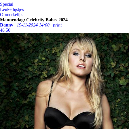
Special
Leuke lijstjes
Opmerkelijk
Mannendag: Celebrity Babes 2024
Danny
19-11-2024 14:00
print
48
50