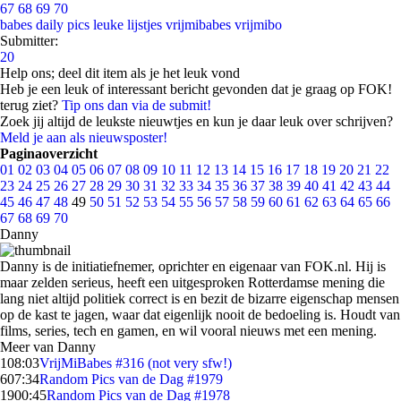
67
68
69
70
babes
daily pics
leuke lijstjes
vrijmibabes
vrijmibo
Submitter:
20
Help ons; deel dit item als je het leuk vond
Heb je een leuk of interessant bericht gevonden dat je graag op FOK!
terug ziet?
Tip ons dan via de submit!
Zoek jij altijd de leukste nieuwtjes en kun je daar leuk over schrijven?
Meld je aan als nieuwsposter!
Paginaoverzicht
01
02
03
04
05
06
07
08
09
10
11
12
13
14
15
16
17
18
19
20
21
22
23
24
25
26
27
28
29
30
31
32
33
34
35
36
37
38
39
40
41
42
43
44
45
46
47
48
49
50
51
52
53
54
55
56
57
58
59
60
61
62
63
64
65
66
67
68
69
70
Danny
Danny is de initiatiefnemer, oprichter en eigenaar van FOK.nl. Hij is
maar zelden serieus, heeft een uitgesproken Rotterdamse mening die
lang niet altijd politiek correct is en bezit de bizarre eigenschap mensen
op de kast te jagen, waar dat eigenlijk nooit de bedoeling is. Houdt van
films, series, tech en gamen, en wil vooral nieuws met een mening.
Meer van Danny
1
08:03
VrijMiBabes #316 (not very sfw!)
6
07:34
Random Pics van de Dag #1979
19
00:45
Random Pics van de Dag #1978