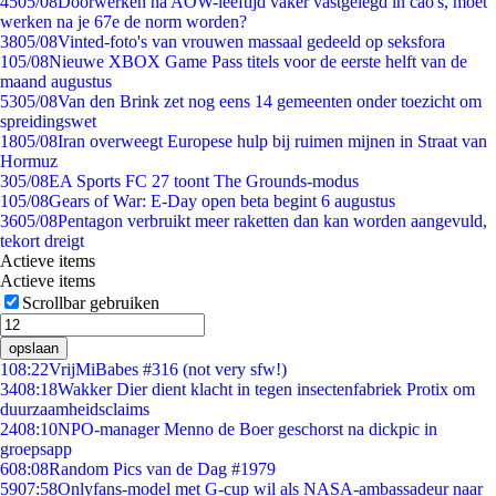
45
05/08
Doorwerken na AOW-leeftijd vaker vastgelegd in cao's, moet
werken na je 67e de norm worden?
38
05/08
Vinted-foto's van vrouwen massaal gedeeld op seksfora
1
05/08
Nieuwe XBOX Game Pass titels voor de eerste helft van de
maand augustus
53
05/08
Van den Brink zet nog eens 14 gemeenten onder toezicht om
spreidingswet
18
05/08
Iran overweegt Europese hulp bij ruimen mijnen in Straat van
Hormuz
3
05/08
EA Sports FC 27 toont The Grounds-modus
1
05/08
Gears of War: E-Day open beta begint 6 augustus
36
05/08
Pentagon verbruikt meer raketten dan kan worden aangevuld,
tekort dreigt
Actieve items
Actieve items
Scrollbar gebruiken
opslaan
1
08:22
VrijMiBabes #316 (not very sfw!)
34
08:18
Wakker Dier dient klacht in tegen insectenfabriek Protix om
duurzaamheidsclaims
24
08:10
NPO-manager Menno de Boer geschorst na dickpic in
groepsapp
6
08:08
Random Pics van de Dag #1979
59
07:58
Onlyfans-model met G-cup wil als NASA-ambassadeur naar