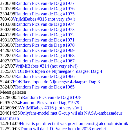
37
06/08
Random Pics van de Dag #1977
12
05/08
Random Pics van de Dag #1976
23
04/08
Random Pics van de Dag #1975
7
03/08
VrijMiBabes #315 (not very sfw!)
41
03/08
Random Pics van de Dag #1974
30
02/08
Random Pics van de Dag #1973
44
01/08
Random Pics van de Dag #1972
49
31/07
Random Pics van de Dag #1971
36
30/07
Random Pics van de Dag #1970
44
29/07
Random Pics van de Dag #1969
32
28/07
Random Pics van de Dag #1968
40
27/07
Random Pics van de Dag #1967
14
27/07
VrijMiBabes #314 (not very sfw!)
15
25/07
FOK!kers lopen de Nijmeegse 4-daagse: Dag 4
83
25/07
Random Pics van de Dag #1966
5
24/07
FOK!kers lopen de Nijmeegse 4-daagse: Dag 3
38
24/07
Random Pics van de Dag #1965
Meest gelezen
57280
00:45
Random Pics van de Dag #1978
6293
07:34
Random Pics van de Dag #1979
4236
08:03
VrijMiBabes #316 (not very sfw!)
2046
14:35
Onlyfans-model met G-cup wil als NASA-ambassadeur
naar maan
1426
14:09
Huisarts per direct uit vak gezet om ernstig alcoholmisbruik
1225
20:03
Trump wil dat J.D. Vance hem in 2028 opvolgt