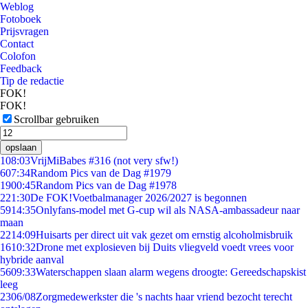
Weblog
Fotoboek
Prijsvragen
Contact
Colofon
Feedback
Tip de redactie
FOK!
FOK!
Scrollbar gebruiken
opslaan
1
08:03
VrijMiBabes #316 (not very sfw!)
6
07:34
Random Pics van de Dag #1979
19
00:45
Random Pics van de Dag #1978
2
21:30
De FOK!Voetbalmanager 2026/2027 is begonnen
59
14:35
Onlyfans-model met G-cup wil als NASA-ambassadeur naar
maan
22
14:09
Huisarts per direct uit vak gezet om ernstig alcoholmisbruik
16
10:32
Drone met explosieven bij Duits vliegveld voedt vrees voor
hybride aanval
56
09:33
Waterschappen slaan alarm wegens droogte: Gereedschapskist
leeg
23
06/08
Zorgmedewerkster die 's nachts haar vriend bezocht terecht