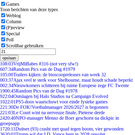
Games
Toon berichten van deze types
Weblog
Column
(P)review
Special
Poll
Scrollbar gebruiken
opslaan
1
08:03
VrijMiBabes #316 (not very sfw!)
6
07:34
Random Pics van de Dag #1979
1
05:00
Trailers kijken: de bioscoopreleases van week 32
0
03:37
Ajax veel te sterk voor Shelbourne, maar houdt schade beperkt
0
02:34
Nieuwkomers schitteren bij ruime Europese zege FC Twente
19
00:45
Random Pics van de Dag #1978
9
22:04
Ontslagen bij Halo Studios na Campaign Evolved
10
22:01
PS5-doos waarschuwt voor einde fysieke games
2
21:30
De FOK!Voetbalmanager 2026/2027 is begonnen
2
21:03
Le Court wint na nerveuze finale, Pieterse derde
24
20:40
NPO-manager Menno de Boer geschorst na dickpic in
groepsapp
17
20:11
Duitser (93) crasht met quad tegen boom, vier gewonden
36
20:03
Trump wil dat J.D. Vance hem in 2028 opvolgt