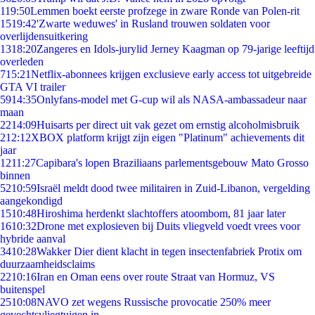
1
19:50
Lemmen boekt eerste profzege in zware Ronde van Polen-rit
15
19:42
'Zwarte weduwes' in Rusland trouwen soldaten voor
overlijdensuitkering
13
18:20
Zangeres en Idols-jurylid Jerney Kaagman op 79-jarige leeftijd
overleden
7
15:21
Netflix-abonnees krijgen exclusieve early access tot uitgebreide
GTA VI trailer
59
14:35
Onlyfans-model met G-cup wil als NASA-ambassadeur naar
maan
22
14:09
Huisarts per direct uit vak gezet om ernstig alcoholmisbruik
2
12:12
XBOX platform krijgt zijn eigen "Platinum" achievements dit
jaar
12
11:27
Capibara's lopen Braziliaans parlementsgebouw Mato Grosso
binnen
52
10:59
Israël meldt dood twee militairen in Zuid-Libanon, vergelding
aangekondigd
15
10:48
Hiroshima herdenkt slachtoffers atoombom, 81 jaar later
16
10:32
Drone met explosieven bij Duits vliegveld voedt vrees voor
hybride aanval
34
10:28
Wakker Dier dient klacht in tegen insectenfabriek Protix om
duurzaamheidsclaims
22
10:16
Iran en Oman eens over route Straat van Hormuz, VS
buitenspel
25
10:08
NAVO zet wegens Russische provocatie 250% meer
gevechtsvliegtuigen in