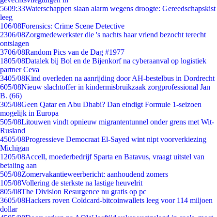
56
09:33
Waterschappen slaan alarm wegens droogte: Gereedschapskist
leeg
1
06/08
Forensics: Crime Scene Detective
23
06/08
Zorgmedewerkster die 's nachts haar vriend bezocht terecht
ontslagen
37
06/08
Random Pics van de Dag #1977
18
05/08
Datalek bij Bol en de Bijenkorf na cyberaanval op logistiek
partner Ceva
34
05/08
Kind overleden na aanrijding door AH-bestelbus in Dordrecht
6
05/08
Nieuw slachtoffer in kindermisbruikzaak zorgprofessional Jan
B. (66)
3
05/08
Geen Qatar en Abu Dhabi? Dan eindigt Formule 1-seizoen
mogelijk in Europa
5
05/08
Litouwen vindt opnieuw migrantentunnel onder grens met Wit-
Rusland
45
05/08
Progressieve Democraat El-Sayed wint nipt voorverkiezing
Michigan
12
05/08
Accell, moederbedrijf Sparta en Batavus, vraagt uitstel van
betaling aan
5
05/08
Zomervakantieweerbericht: aanhoudend zomers
1
05/08
Vollering de sterkste na lastige heuvelrit
8
05/08
The Division Resurgence nu gratis op pc
36
05/08
Hackers roven Coldcard-bitcoinwallets leeg voor 114 miljoen
dollar