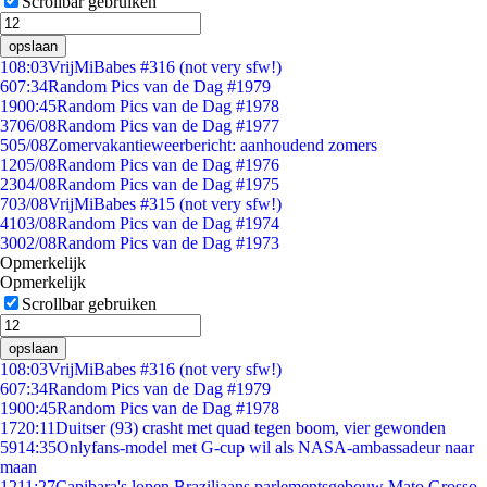
Scrollbar gebruiken
opslaan
1
08:03
VrijMiBabes #316 (not very sfw!)
6
07:34
Random Pics van de Dag #1979
19
00:45
Random Pics van de Dag #1978
37
06/08
Random Pics van de Dag #1977
5
05/08
Zomervakantieweerbericht: aanhoudend zomers
12
05/08
Random Pics van de Dag #1976
23
04/08
Random Pics van de Dag #1975
7
03/08
VrijMiBabes #315 (not very sfw!)
41
03/08
Random Pics van de Dag #1974
30
02/08
Random Pics van de Dag #1973
Opmerkelijk
Opmerkelijk
Scrollbar gebruiken
opslaan
1
08:03
VrijMiBabes #316 (not very sfw!)
6
07:34
Random Pics van de Dag #1979
19
00:45
Random Pics van de Dag #1978
17
20:11
Duitser (93) crasht met quad tegen boom, vier gewonden
59
14:35
Onlyfans-model met G-cup wil als NASA-ambassadeur naar
maan
12
11:27
Capibara's lopen Braziliaans parlementsgebouw Mato Grosso