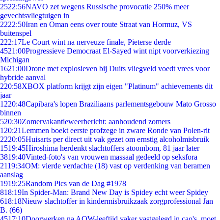
25
22:56
NAVO zet wegens Russische provocatie 250% meer
gevechtsvliegtuigen in
22
22:50
Iran en Oman eens over route Straat van Hormuz, VS
buitenspel
2
22:17
Le Court wint na nerveuze finale, Pieterse derde
45
21:00
Progressieve Democraat El-Sayed wint nipt voorverkiezing
Michigan
16
21:00
Drone met explosieven bij Duits vliegveld voedt vrees voor
hybride aanval
2
20:58
XBOX platform krijgt zijn eigen "Platinum" achievements dit
jaar
12
20:48
Capibara's lopen Braziliaans parlementsgebouw Mato Grosso
binnen
5
20:30
Zomervakantieweerbericht: aanhoudend zomers
1
20:21
Lemmen boekt eerste profzege in zware Ronde van Polen-rit
22
20:05
Huisarts per direct uit vak gezet om ernstig alcoholmisbruik
15
19:45
Hiroshima herdenkt slachtoffers atoombom, 81 jaar later
38
19:40
Vinted-foto's van vrouwen massaal gedeeld op seksfora
21
19:34
OM: vierde verdachte (18) vast op verdenking van beramen
aanslag
19
19:25
Random Pics van de Dag #1978
8
18:19
In Spider-Man: Brand New Day is Spidey echt weer Spidey
6
18:18
Nieuw slachtoffer in kindermisbruikzaak zorgprofessional Jan
B. (66)
45
17:10
Doorwerken na AOW-leeftijd vaker vastgelegd in cao's, moet