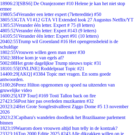
189
06:23
[SBS6] De Oranjezomer #10 Helene je kan het niet stop
ermee
198
05:54
Verander een letter expert (7lettereditie) #50
38
05:53
GTA VI #12 GTA VI Extended look 27 Augustus Netflix/YT
13
05:53
Verander één letter. Expert # 75 (8 letters)
48
05:52
Verander één letter: Expert #143 (9 letters)
141
05:51
Verander één letter: Expert #91 (10 letters)
204
02:55
Trump wil Groenland #16 Het opengrensbeleid is de
schuldige
18
02:55
Vrouwen willen geen man meer #30
35
02:38
Hoe kom je van egels af?
50
02:08
Het grote dagelijkse Trump nieuws topic #31
181
01:55
[ONLINE] Roddelpraat Topic #21
144
00:29
[AKQ] #3384 Topic met vragen. En soms goede
antwoorden.
51
00:26
Perez Hilton opgenomen op spoed na uitzenden van
gruwelijke video
16
00:25
[ATP Tour] #169 Tosti Tallon back on fire
274
23:56
Post hier pas overleden muzikanten #32
203
23:24
Het Grote Songfestivalfeest Ziggo Dome #5 13 november
2026
20
23:23
Capibara's wandelen doodleuk het Braziliaanse parlement
binnen
18
23:19
Waarom doen vrouwen altijd hun telly in de kontzak?
233
23:16
Top 2000 Editie 2025 #243 Alle dikzakken willen op je