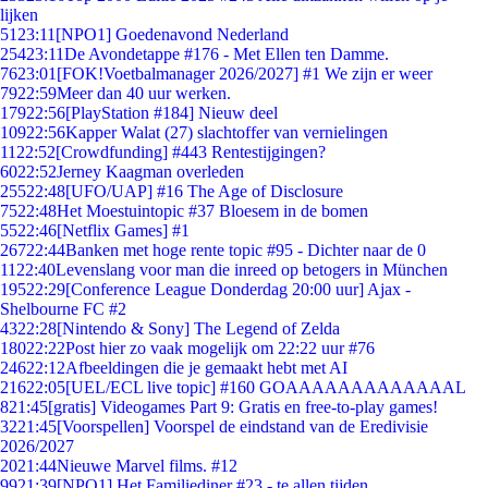
lijken
51
23:11
[NPO1] Goedenavond Nederland
254
23:11
De Avondetappe #176 - Met Ellen ten Damme.
76
23:01
[FOK!Voetbalmanager 2026/2027] #1 We zijn er weer
79
22:59
Meer dan 40 uur werken.
179
22:56
[PlayStation #184] Nieuw deel
109
22:56
Kapper Walat (27) slachtoffer van vernielingen
11
22:52
[Crowdfunding] #443 Rentestijgingen?
60
22:52
Jerney Kaagman overleden
255
22:48
[UFO/UAP] #16 The Age of Disclosure
75
22:48
Het Moestuintopic #37 Bloesem in de bomen
55
22:46
[Netflix Games] #1
267
22:44
Banken met hoge rente topic #95 - Dichter naar de 0
11
22:40
Levenslang voor man die inreed op betogers in München
195
22:29
[Conference League Donderdag 20:00 uur] Ajax -
Shelbourne FC #2
43
22:28
[Nintendo & Sony] The Legend of Zelda
180
22:22
Post hier zo vaak mogelijk om 22:22 uur #76
246
22:12
Afbeeldingen die je gemaakt hebt met AI
216
22:05
[UEL/ECL live topic] #160 GOAAAAAAAAAAAAAL
8
21:45
[gratis] Videogames Part 9: Gratis en free-to-play games!
32
21:45
[Voorspellen] Voorspel de eindstand van de Eredivisie
2026/2027
20
21:44
Nieuwe Marvel films. #12
99
21:39
[NPO1] Het Familiediner #23 - te allen tijden