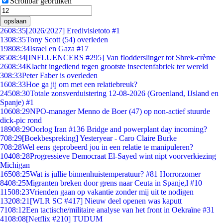
Scrollbar gebruiken
opslaan
26
08:35
[2026/2027] Eredivisietoto #1
13
08:35
Tony Scott (54) overleden
198
08:34
Israel en Gaza #17
85
08:34
[INFLUENCERS #295] Van flodderslinger tot Shrek-crème
26
08:34
Klacht ingediend tegen grootste insectenfabriek ter wereld
3
08:33
Peter Faber is overleden
16
08:33
Hoe ga jij om met een relatiebreuk?
245
08:30
Totale zonsverduistering 12-08-2026 (Groenland, IJsland en
Spanje) #1
106
08:29
NPO-manager Menno de Boer (47) op non-actief stuurde
dick-pic rond
189
08:29
Oorlog Iran #136 Bridge and powerplant day incoming?
7
08:29
[Boekbespreking] Yesteryear - Caro Claire Burke
7
08:28
Wel eens geprobeerd jou in een relatie te manipuleren?
104
08:28
Progressieve Democraat El-Sayed wint nipt voorverkiezing
Michigan
165
08:25
Wat is jullie binnenhuistemperatuur? #81 Horrorzomer
84
08:25
Migranten breken door grens naar Ceuta in Spanje,l #10
115
08:23
Vrienden gaan op vakantie zonder mij uit te nodigen
132
08:21
[WLR SC #417] Nieuw deel openen was kaputt
71
08:12
Een tactische/militaire analyse van het front in Oekraïne #31
41
08:08
[Netflix #210] TUDUM