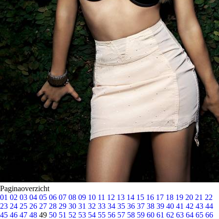
Paginaoverzicht
01
02
03
04
05
06
07
08
09
10
11
12
13
14
15
16
17
18
19
20
21
22
23
24
25
26
27
28
29
30
31
32
33
34
35
36
37
38
39
40
41
42
43
44
45
46
47
48
49
50
51
52
53
54
55
56
57
58
59
60
61
62
63
64
65
66