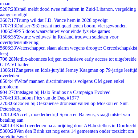
maan
52
07:28
Israël meldt dood twee militairen in Zuid-Libanon, vergelding
aangekondigd
36
07:17
Trump wil dat J.D. Vance hem in 2028 opvolgt
17
07:13
Duitser (93) crasht met quad tegen boom, vier gewonden
10
06:59
PS5-doos waarschuwt voor einde fysieke games
15
06:35
'Zwarte weduwes' in Rusland trouwen soldaten voor
overlijdensuitkering
56
06:33
Waterschappen slaan alarm wegens droogte: Gereedschapskist
leeg
7
06:28
Netflix-abonnees krijgen exclusieve early access tot uitgebreide
GTA VI trailer
13
06:11
Zangeres en Idols-jurylid Jerney Kaagman op 79-jarige leeftijd
overleden
85
04:44
'Witte' mannen discrimineren is volgens OM geen enkel
probleem
9
04:27
Ontslagen bij Halo Studios na Campaign Evolved
37
04:13
Random Pics van de Dag #1977
27
03:06
Doden bij Oekraïense droneaanvallen op Moskou en Sint-
Petersburg
12
01:08
Accell, moederbedrijf Sparta en Batavus, vraagt uitstel van
betaling aan
34
01:01
Kind overleden na aanrijding door AH-bestelbus in Dordrecht
53
00:28
Van den Brink zet nog eens 14 gemeenten onder toezicht om
spreidingswet