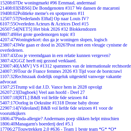
152
08:07
De woningmarkt #96 Eenmaal, andermaal
214
08:03
[SBS6] De Bondgenoten #317 We dansen de macaroni
194
08:02
Politieke meme's en spotprenten #11
125
07:57
[Nederlands Elftal] Op naar Louis IV?
61
07:55
Overleden Acteurs & Actrices Deel #15
265
07:54
[NET5] Het blok 2026 #32 Blokkendozen
98
07:49
Het grote goedemorgen topic #3
42
07:47
Woningtekort: dus ga je woningen slopen, logisch
238
07:43
Wie gaan er dood in 2026?Post met een vleugje cynisme de
overledenen.
33
07:43
Zou je vreemdgaan in een relatie kunnen vergeven?
38
07:42
GGZ heeft mij gezond verklaard.
230
07:40
[AMV] VS #1312 spammers van de internationale rechtsorde
240
07:39
Tour de France femmes 2026 #3 Tijd voor de borstcrawl
11
07:32
Rechtszaak dodelijk ongeluk uitgesteld vanwege vakantie
advocaat
15
07:25
Trump wil dat J.D. Vance hem in 2028 opvolgt
262
07:23
[Dagboek] Veel aan hoofd - Deel 27
150
07:18
[RTL] B&B vol liefde 6de seizoen #4
54
07:17
Oorlog in Oekraïne #1318 Drone baby drone
229
07:14
[Videoland] B&B vol liefde 6de seizoen #1 voor de
vooruitkijkers
18
06:47
Pinda-allergie? Andermans poep slikken helpt misschien
18
06:40
Managarm's boerderij deel #5.1
177
06:27
Touwtrekken 2.0 #636 - Team 1 beste team *G* *O*