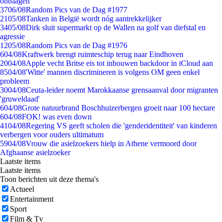
ontslagen
37
06/08
Random Pics van de Dag #1977
21
05/08
Tanken in België wordt nóg aantrekkelijker
34
05/08
Dirk sluit supermarkt op de Wallen na golf van diefstal en
agressie
12
05/08
Random Pics van de Dag #1976
6
04/08
Kraftwerk brengt ruimteschip terug naar Eindhoven
20
04/08
Apple vecht Britse eis tot inbouwen backdoor in iCloud aan
85
04/08
'Witte' mannen discrimineren is volgens OM geen enkel
probleem
30
04/08
Ceuta-leider noemt Marokkaanse grensaanval door migranten
'gruweldaad'
6
04/08
Grote natuurbrand Boschhuizerbergen groeit naar 100 hectare
6
04/08
FOK! was even down
41
04/08
Regering VS geeft scholen die 'genderidentiteit' van kinderen
verbergen voor ouders ultimatum
59
04/08
Vrouw die asielzoekers hielp in Athene vermoord door
Afghaanse asielzoeker
Laatste items
Laatste items
Toon berichten uit deze thema's
Actueel
Entertainment
Sport
Film & Tv