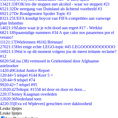
134
21:33
FOK!ers die stoppen met alcohol - waar we stoppen #21
65
21:32
De neergang van Duitsland als lichtend voorbeeld #3
69
21:27
De Bondgenoten Spoiler Topic #3
83
21:25
UEFA kondigt boycot van FIFA-competities aan vanwege
plan Infantino
140
21:19
Zaken waar je je echt dood aan ergert #17 - Werklui
68
21:18
Spaanstalige nummers #34 A que calor nos pasaremos por el
verano?
111
21:17
[Wielrennen #616] Brennan!
270
21:15
Het enige echte LEGO-topic #45 LEGOOOOOOOOOOO
169
21:13
Wat is op dit moment volgens jou de meest irritante reclame?
#12
60
20:54
Lisa (38) vermoord in Griekenland door Afghaanse
asielzoeker
14
20:49
Global Justice Report
1
20:44
+5 telspel #144 Keer 5 =
1
20:44
+9 telspel #74
99
20:42
+7 telspel #95
120
20:42
Teltopic #1558 tel door en door en door....
2
20:37
Jerney Kaagman overleden
120
20:36
Nederland toen
42
20:35
[Eva vd Wijdeven] geruchten over dakloosheid
Leuke lijstjes
Leuke lijstjes