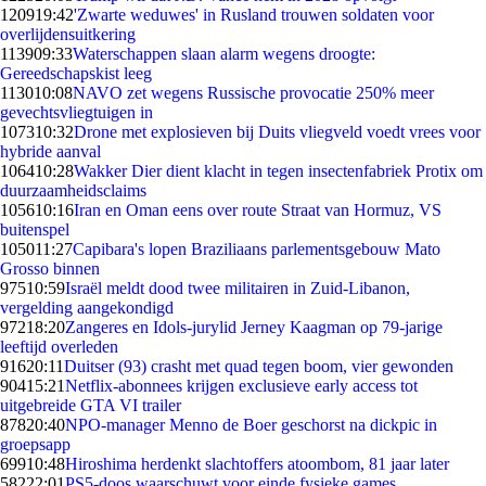
1209
19:42
'Zwarte weduwes' in Rusland trouwen soldaten voor
overlijdensuitkering
1139
09:33
Waterschappen slaan alarm wegens droogte:
Gereedschapskist leeg
1130
10:08
NAVO zet wegens Russische provocatie 250% meer
gevechtsvliegtuigen in
1073
10:32
Drone met explosieven bij Duits vliegveld voedt vrees voor
hybride aanval
1064
10:28
Wakker Dier dient klacht in tegen insectenfabriek Protix om
duurzaamheidsclaims
1056
10:16
Iran en Oman eens over route Straat van Hormuz, VS
buitenspel
1050
11:27
Capibara's lopen Braziliaans parlementsgebouw Mato
Grosso binnen
975
10:59
Israël meldt dood twee militairen in Zuid-Libanon,
vergelding aangekondigd
972
18:20
Zangeres en Idols-jurylid Jerney Kaagman op 79-jarige
leeftijd overleden
916
20:11
Duitser (93) crasht met quad tegen boom, vier gewonden
904
15:21
Netflix-abonnees krijgen exclusieve early access tot
uitgebreide GTA VI trailer
878
20:40
NPO-manager Menno de Boer geschorst na dickpic in
groepsapp
699
10:48
Hiroshima herdenkt slachtoffers atoombom, 81 jaar later
582
22:01
PS5-doos waarschuwt voor einde fysieke games