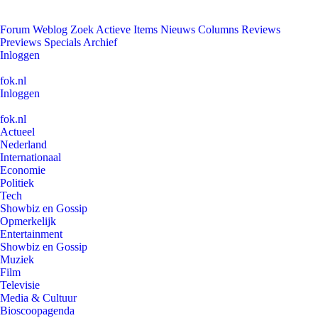
Forum
Weblog
Zoek
Actieve Items
Nieuws
Columns
Reviews
Previews
Specials
Archief
Inloggen
fok.nl
Inloggen
fok.nl
Actueel
Nederland
Internationaal
Economie
Politiek
Tech
Showbiz en Gossip
Opmerkelijk
Entertainment
Showbiz en Gossip
Muziek
Film
Televisie
Media & Cultuur
Bioscoopagenda