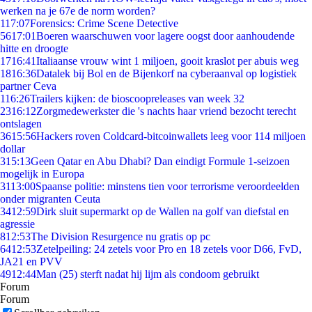
werken na je 67e de norm worden?
1
17:07
Forensics: Crime Scene Detective
56
17:01
Boeren waarschuwen voor lagere oogst door aanhoudende
hitte en droogte
17
16:41
Italiaanse vrouw wint 1 miljoen, gooit kraslot per abuis weg
18
16:36
Datalek bij Bol en de Bijenkorf na cyberaanval op logistiek
partner Ceva
1
16:26
Trailers kijken: de bioscoopreleases van week 32
23
16:12
Zorgmedewerkster die 's nachts haar vriend bezocht terecht
ontslagen
36
15:56
Hackers roven Coldcard-bitcoinwallets leeg voor 114 miljoen
dollar
3
15:13
Geen Qatar en Abu Dhabi? Dan eindigt Formule 1-seizoen
mogelijk in Europa
31
13:00
Spaanse politie: minstens tien voor terrorisme veroordeelden
onder migranten Ceuta
34
12:59
Dirk sluit supermarkt op de Wallen na golf van diefstal en
agressie
8
12:53
The Division Resurgence nu gratis op pc
64
12:53
Zetelpeiling: 24 zetels voor Pro en 18 zetels voor D66, FvD,
JA21 en PVV
49
12:44
Man (25) sterft nadat hij lijm als condoom gebruikt
Forum
Forum