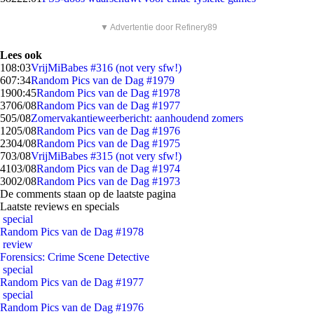
▼ Advertentie door Refinery89
Lees ook
1
08:03
VrijMiBabes #316 (not very sfw!)
6
07:34
Random Pics van de Dag #1979
19
00:45
Random Pics van de Dag #1978
37
06/08
Random Pics van de Dag #1977
5
05/08
Zomervakantieweerbericht: aanhoudend zomers
12
05/08
Random Pics van de Dag #1976
23
04/08
Random Pics van de Dag #1975
7
03/08
VrijMiBabes #315 (not very sfw!)
41
03/08
Random Pics van de Dag #1974
30
02/08
Random Pics van de Dag #1973
De comments staan op de laatste pagina
Laatste reviews en specials
special
Random Pics van de Dag #1978
review
Forensics: Crime Scene Detective
special
Random Pics van de Dag #1977
special
Random Pics van de Dag #1976