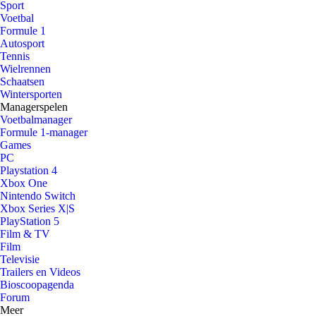
Sport
Voetbal
Formule 1
Autosport
Tennis
Wielrennen
Schaatsen
Wintersporten
Managerspelen
Voetbalmanager
Formule 1-manager
Games
PC
Playstation 4
Xbox One
Nintendo Switch
Xbox Series X|S
PlayStation 5
Film & TV
Film
Televisie
Trailers en Videos
Bioscoopagenda
Forum
Meer