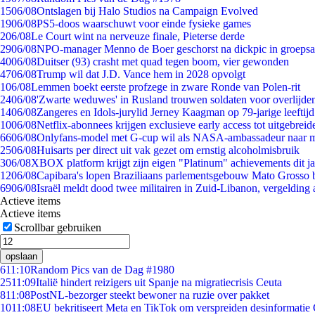
15
06/08
Ontslagen bij Halo Studios na Campaign Evolved
19
06/08
PS5-doos waarschuwt voor einde fysieke games
2
06/08
Le Court wint na nerveuze finale, Pieterse derde
29
06/08
NPO-manager Menno de Boer geschorst na dickpic in groeps
40
06/08
Duitser (93) crasht met quad tegen boom, vier gewonden
47
06/08
Trump wil dat J.D. Vance hem in 2028 opvolgt
1
06/08
Lemmen boekt eerste profzege in zware Ronde van Polen-rit
24
06/08
'Zwarte weduwes' in Rusland trouwen soldaten voor overlijden
14
06/08
Zangeres en Idols-jurylid Jerney Kaagman op 79-jarige leeftij
10
06/08
Netflix-abonnees krijgen exclusieve early access tot uitgebreid
66
06/08
Onlyfans-model met G-cup wil als NASA-ambassadeur naar 
25
06/08
Huisarts per direct uit vak gezet om ernstig alcoholmisbruik
3
06/08
XBOX platform krijgt zijn eigen "Platinum" achievements dit ja
12
06/08
Capibara's lopen Braziliaans parlementsgebouw Mato Grosso 
69
06/08
Israël meldt dood twee militairen in Zuid-Libanon, vergeldin
Actieve items
Actieve items
Scrollbar gebruiken
opslaan
6
11:10
Random Pics van de Dag #1980
25
11:09
Italië hindert reizigers uit Spanje na migratiecrisis Ceuta
8
11:08
PostNL-bezorger steekt bewoner na ruzie over pakket
10
11:08
EU bekritiseert Meta en TikTok om verspreiden desinformatie