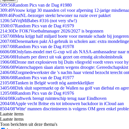
5
09:56
Random Pics van de Dag #1980
3
09:49
Vrouw krijgt 30 maanden cel voor afpersing 12-jarige misdienaa
8
09:46
PostNL-bezorger steekt bewoner na ruzie over pakket
12
06:54
VrijMiBabes #316 (not very sfw!)
35
00:07
Random Pics van de Dag #1979
2
14:30
De FOK!Voetbalmanager 2026/2027 is begonnen
15
07/08
Meta krijgt half miljard boete voor mentale schade bij jongeren
20
07/08
Denemarken pakt AI-gebruik in scholen aan: extra mondeling
19
07/08
Random Pics van de Dag #1978
66
06/08
Onlyfans-model met G-cup wil als NASA-ambassadeur naar 
25
06/08
Huisarts per direct uit vak gezet om ernstig alcoholmisbruik
19
06/08
Drone met explosieven bij Duits vliegveld voedt vrees voor hy
59
06/08
Waterschappen slaan alarm wegens droogte: Gereedschapskist
24
06/08
Zorgmedewerkster die 's nachts haar vriend bezocht terecht on
38
06/08
Random Pics van de Dag #1977
21
05/08
Tanken in België wordt nóg aantrekkelijker
34
05/08
Dirk sluit supermarkt op de Wallen na golf van diefstal en agre
12
05/08
Random Pics van de Dag #1976
6
04/08
Kraftwerk brengt ruimteschip terug naar Eindhoven
20
04/08
Apple vecht Britse eis tot inbouwen backdoor in iCloud aan
85
04/08
'Witte' mannen discrimineren is volgens OM geen enkel probl
Laatste items
Laatste items
Toon berichten uit deze thema's