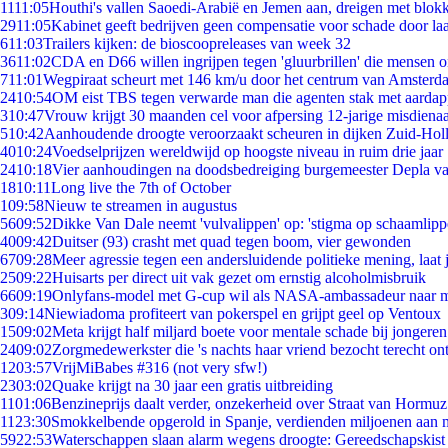
11
11:05
Houthi's vallen Saoedi-Arabië en Jemen aan, dreigen met blokk
29
11:05
Kabinet geeft bedrijven geen compensatie voor schade door la
6
11:03
Trailers kijken: de bioscoopreleases van week 32
36
11:02
CDA en D66 willen ingrijpen tegen 'gluurbrillen' die mensen 
7
11:01
Wegpiraat scheurt met 146 km/u door het centrum van Amsterd
24
10:54
OM eist TBS tegen verwarde man die agenten stak met aardap
3
10:47
Vrouw krijgt 30 maanden cel voor afpersing 12-jarige misdienaa
5
10:42
Aanhoudende droogte veroorzaakt scheuren in dijken Zuid-Hol
40
10:24
Voedselprijzen wereldwijd op hoogste niveau in ruim drie jaar
24
10:18
Vier aanhoudingen na doodsbedreiging burgemeester Depla v
18
10:11
Long live the 7th of October
1
09:58
Nieuw te streamen in augustus
56
09:52
Dikke Van Dale neemt 'vulvalippen' op: 'stigma op schaamlip
40
09:42
Duitser (93) crasht met quad tegen boom, vier gewonden
67
09:28
Meer agressie tegen een andersluidende politieke mening, laat j
25
09:22
Huisarts per direct uit vak gezet om ernstig alcoholmisbruik
66
09:19
Onlyfans-model met G-cup wil als NASA-ambassadeur naar 
3
09:14
Niewiadoma profiteert van pokerspel en grijpt geel op Ventoux
15
09:02
Meta krijgt half miljard boete voor mentale schade bij jongeren
24
09:02
Zorgmedewerkster die 's nachts haar vriend bezocht terecht on
12
03:57
VrijMiBabes #316 (not very sfw!)
23
03:02
Quake krijgt na 30 jaar een gratis uitbreiding
11
01:06
Benzineprijs daalt verder, onzekerheid over Straat van Hormuz 
11
23:30
Smokkelbende opgerold in Spanje, verdienden miljoenen aan 
59
22:53
Waterschappen slaan alarm wegens droogte: Gereedschapskist