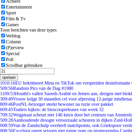
Actueel
Entertainment
Sport
Film & Tv
Games
Toon berichten van deze types
Weblog
Column
(P)review
Special
Poll
Scrollbar gebruiken
opslaan
10
10:16
EU bekritiseert Meta en TikTok om verspreiden desinformatie
5
09:56
Random Pics van de Dag #1980
11
09:53
Houthi's vallen Saoedi-Arabië en Jemen aan, dreigen met blok
3
09:49
Vrouw krijgt 30 maanden cel voor afpersing 12-jarige misdienaa
8
09:46
PostNL-bezorger steekt bewoner na ruzie over pakket
6
09:45
Trailers kijken: de bioscoopreleases van week 32
7
09:32
Wegpiraat scheurt met 146 km/u door het centrum van Amster
5
09:28
Aanhoudende droogte veroorzaakt scheuren in dijken Zuid-Hol
0
08:59
Van de Zandschulp overleeft matchpoints, ook Griekspoor verde
0
08:56
Excelsior opent seizoen met ruime zege op promovendus Camb