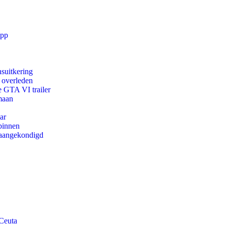
app
suitkering
d overleden
e GTA VI trailer
maan
ar
binnen
g aangekondigd
 Ceuta