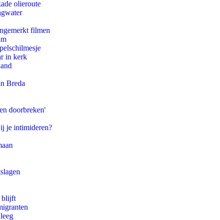
ade olieroute
agwater
ongemerkt filmen
am
pelschilmesje
r in kerk
land
an Breda
pen doorbreken'
ij je intimideren?
maan
tslagen
blijft
migranten
 leeg