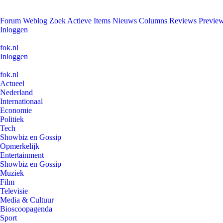
Forum
Weblog
Zoek
Actieve Items
Nieuws
Columns
Reviews
Previe
Inloggen
fok.nl
Inloggen
fok.nl
Actueel
Nederland
Internationaal
Economie
Politiek
Tech
Showbiz en Gossip
Opmerkelijk
Entertainment
Showbiz en Gossip
Muziek
Film
Televisie
Media & Cultuur
Bioscoopagenda
Sport