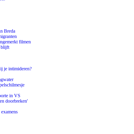
an Breda
migranten
ongemerkt filmen
lijft
ij je intimideren?
agwater
pelschilmesje
oorte in VS
pen doorbreken'
e examens