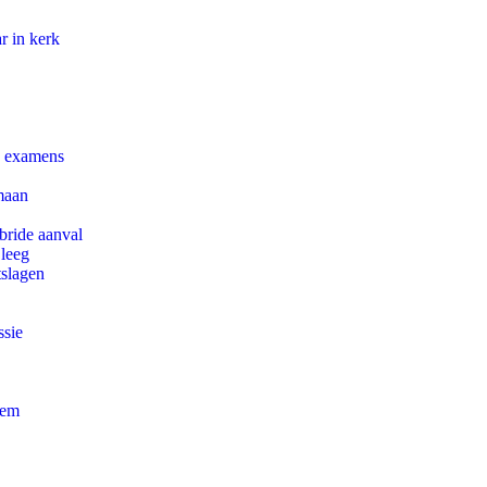
r in kerk
e examens
maan
bride aanval
 leeg
tslagen
ssie
eem