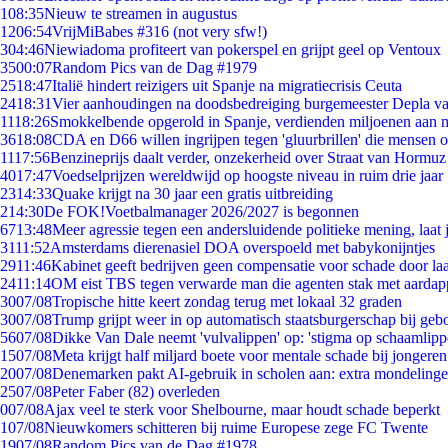
1
08:35
Nieuw te streamen in augustus
12
06:54
VrijMiBabes #316 (not very sfw!)
3
04:46
Niewiadoma profiteert van pokerspel en grijpt geel op Ventoux
35
00:07
Random Pics van de Dag #1979
25
18:47
Italië hindert reizigers uit Spanje na migratiecrisis Ceuta
24
18:31
Vier aanhoudingen na doodsbedreiging burgemeester Depla v
11
18:26
Smokkelbende opgerold in Spanje, verdienden miljoenen aan 
36
18:08
CDA en D66 willen ingrijpen tegen 'gluurbrillen' die mensen 
11
17:56
Benzineprijs daalt verder, onzekerheid over Straat van Hormuz b
40
17:47
Voedselprijzen wereldwijd op hoogste niveau in ruim drie jaar
23
14:33
Quake krijgt na 30 jaar een gratis uitbreiding
2
14:30
De FOK!Voetbalmanager 2026/2027 is begonnen
67
13:48
Meer agressie tegen een andersluidende politieke mening, laat j
31
11:52
Amsterdams dierenasiel DOA overspoeld met babykonijntjes
29
11:46
Kabinet geeft bedrijven geen compensatie voor schade door la
24
11:14
OM eist TBS tegen verwarde man die agenten stak met aardap
30
07/08
Tropische hitte keert zondag terug met lokaal 32 graden
30
07/08
Trump grijpt weer in op automatisch staatsburgerschap bij geb
56
07/08
Dikke Van Dale neemt 'vulvalippen' op: 'stigma op schaamlip
15
07/08
Meta krijgt half miljard boete voor mentale schade bij jongeren
20
07/08
Denemarken pakt AI-gebruik in scholen aan: extra mondeling
25
07/08
Peter Faber (82) overleden
0
07/08
Ajax veel te sterk voor Shelbourne, maar houdt schade beperkt
1
07/08
Nieuwkomers schitteren bij ruime Europese zege FC Twente
19
07/08
Random Pics van de Dag #1978