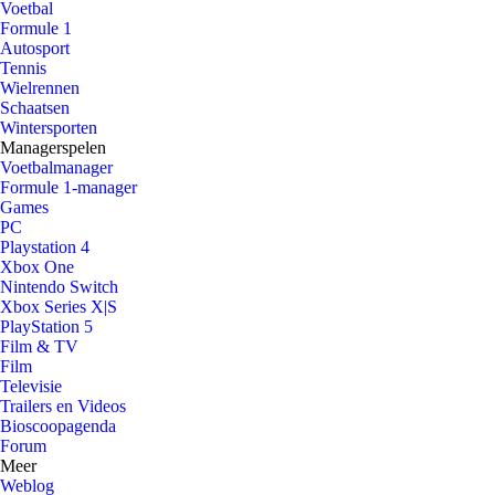
Voetbal
Formule 1
Autosport
Tennis
Wielrennen
Schaatsen
Wintersporten
Managerspelen
Voetbalmanager
Formule 1-manager
Games
PC
Playstation 4
Xbox One
Nintendo Switch
Xbox Series X|S
PlayStation 5
Film & TV
Film
Televisie
Trailers en Videos
Bioscoopagenda
Forum
Meer
Weblog