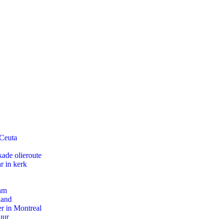
 Ceuta
kade olieroute
r in kerk
dam
land
r in Montreal
uur