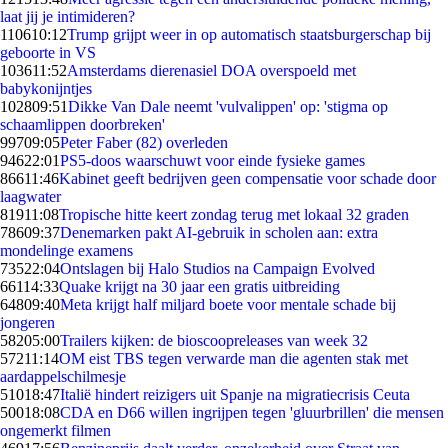
laat jij je intimideren?
1106
10:12
Trump grijpt weer in op automatisch staatsburgerschap bij
geboorte in VS
1036
11:52
Amsterdams dierenasiel DOA overspoeld met
babykonijntjes
1028
09:51
Dikke Van Dale neemt 'vulvalippen' op: 'stigma op
schaamlippen doorbreken'
997
09:05
Peter Faber (82) overleden
946
22:01
PS5-doos waarschuwt voor einde fysieke games
866
11:46
Kabinet geeft bedrijven geen compensatie voor schade door
laagwater
819
11:08
Tropische hitte keert zondag terug met lokaal 32 graden
786
09:37
Denemarken pakt AI-gebruik in scholen aan: extra
mondelinge examens
735
22:04
Ontslagen bij Halo Studios na Campaign Evolved
661
14:33
Quake krijgt na 30 jaar een gratis uitbreiding
648
09:40
Meta krijgt half miljard boete voor mentale schade bij
jongeren
582
05:00
Trailers kijken: de bioscoopreleases van week 32
572
11:14
OM eist TBS tegen verwarde man die agenten stak met
aardappelschilmesje
510
18:47
Italië hindert reizigers uit Spanje na migratiecrisis Ceuta
500
18:08
CDA en D66 willen ingrijpen tegen 'gluurbrillen' die mensen
ongemerkt filmen