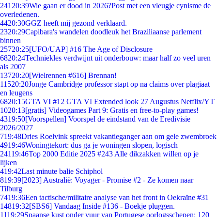
241
20:39
Wie gaan er dood in 2026?Post met een vleugje cynisme de
overledenen.
44
20:30
GGZ heeft mij gezond verklaard.
23
20:29
Capibara's wandelen doodleuk het Braziliaanse parlement
binnen
257
20:25
[UFO/UAP] #16 The Age of Disclosure
68
20:24
Techniekles verdwijnt uit onderbouw: maar half zo veel uren
als 2007
137
20:20
[Wielrennen #616] Brennan!
115
20:20
Jonge Cambridge professor stapt op na claims over plagiaat
en leugens
68
20:15
GTA VI #12 GTA VI Extended look 27 Augustus Netflix/YT
10
20:13
[gratis] Videogames Part 9: Gratis en free-to-play games!
43
19:50
[Voorspellen] Voorspel de eindstand van de Eredivisie
2026/2027
7
19:48
Dries Roelvink spreekt vakantieganger aan om gele zwembroek
49
19:46
Woningtekort: dus ga je woningen slopen, logisch
241
19:46
Top 2000 Editie 2025 #243 Alle dikzakken willen op je
lijken
4
19:42
Last minute balie Schiphol
8
19:39
[2023] Australië: Voyager - Promise #2 - Ze komen naar
Tilburg
74
19:36
Een tactische/militaire analyse van het front in Oekraïne #31
148
19:32
[SBS6] Vandaag Inside #136 - Boekje pluggen.
11
19:29
Spaanse kust onder vuur van Portugese oorlogsschepen: 120