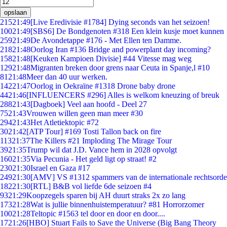
opslaan
215
21:49
[Live Eredivisie #1784] Dying seconds van het seizoen!
100
21:49
[SBS6] De Bondgenoten #318 Een klein kusje moet kunnen
259
21:49
De Avondetappe #176 - Met Ellen ten Damme.
218
21:48
Oorlog Iran #136 Bridge and powerplant day incoming?
158
21:48
[Keuken Kampioen Divisie] #44 Vitesse mag weg
129
21:48
Migranten breken door grens naar Ceuta in Spanje,l #10
81
21:48
Meer dan 40 uur werken.
142
21:47
Oorlog in Oekraïne #1318 Drone baby drone
44
21:46
[INFLUENCERS #296] Alles is welkom kneuzing of breuk
288
21:43
[Dagboek] Veel aan hoofd - Deel 27
75
21:43
Vrouwen willen geen man meer #30
294
21:43
Het Atletiektopic #72
30
21:42
[ATP Tour] #169 Tosti Tallon back on fire
113
21:37
The Killers #21 Imploding The Mirage Tour
39
21:35
Trump wil dat J.D. Vance hem in 2028 opvolgt
160
21:35
Via Pecunia - Het geld ligt op straat! #2
230
21:30
Israel en Gaza #17
249
21:30
[AMV] VS #1312 spammers van de internationale rechtsorde
182
21:30
[RTL] B&B vol liefde 6de seizoen #4
93
21:29
Koopzegels sparen bij AH duurt straks 2x zo lang
173
21:28
Wat is jullie binnenhuistemperatuur? #81 Horrorzomer
100
21:28
Teltopic #1563 tel door en door en door....
17
21:26
[HBO] Stuart Fails to Save the Universe (Big Bang Theory