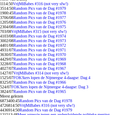
11
14:50
VrijMiBabes #316 (not very sfw!)
35
14:50
Random Pics van de Dag #1979
19
00:45
Random Pics van de Dag #1978
37
06/08
Random Pics van de Dag #1977
12
05/08
Random Pics van de Dag #1976
23
04/08
Random Pics van de Dag #1975
7
03/08
VrijMiBabes #315 (not very sfw!)
41
03/08
Random Pics van de Dag #1974
30
02/08
Random Pics van de Dag #1973
44
01/08
Random Pics van de Dag #1972
49
31/07
Random Pics van de Dag #1971
36
30/07
Random Pics van de Dag #1970
44
29/07
Random Pics van de Dag #1969
32
28/07
Random Pics van de Dag #1968
40
27/07
Random Pics van de Dag #1967
14
27/07
VrijMiBabes #314 (not very sfw!)
15
25/07
FOK!kers lopen de Nijmeegse 4-daagse: Dag 4
83
25/07
Random Pics van de Dag #1966
5
24/07
FOK!kers lopen de Nijmeegse 4-daagse: Dag 3
38
24/07
Random Pics van de Dag #1965
Meest gelezen
68734
00:45
Random Pics van de Dag #1978
47268
14:50
VrijMiBabes #316 (not very sfw!)
44369
14:50
Random Pics van de Dag #1979
1215
13:48
Meer agressie tegen een andersluidende politieke mening,