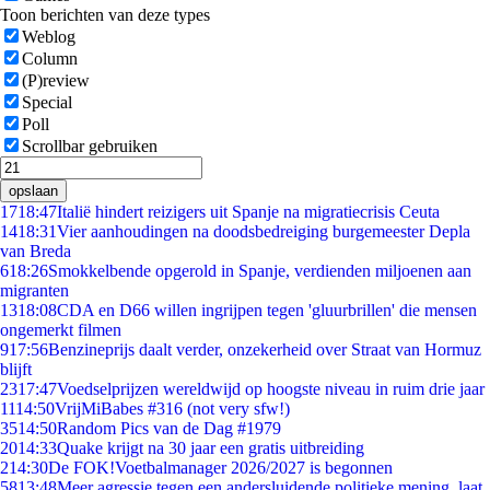
Toon berichten van deze types
Weblog
Column
(P)review
Special
Poll
Scrollbar gebruiken
opslaan
17
18:47
Italië hindert reizigers uit Spanje na migratiecrisis Ceuta
14
18:31
Vier aanhoudingen na doodsbedreiging burgemeester Depla
van Breda
6
18:26
Smokkelbende opgerold in Spanje, verdienden miljoenen aan
migranten
13
18:08
CDA en D66 willen ingrijpen tegen 'gluurbrillen' die mensen
ongemerkt filmen
9
17:56
Benzineprijs daalt verder, onzekerheid over Straat van Hormuz
blijft
23
17:47
Voedselprijzen wereldwijd op hoogste niveau in ruim drie jaar
11
14:50
VrijMiBabes #316 (not very sfw!)
35
14:50
Random Pics van de Dag #1979
20
14:33
Quake krijgt na 30 jaar een gratis uitbreiding
2
14:30
De FOK!Voetbalmanager 2026/2027 is begonnen
58
13:48
Meer agressie tegen een andersluidende politieke mening, laat