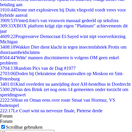
betaling aan
19
10:44
Drone met explosieven bij Duits vliegveld voedt vrees voor
hybride aanval
39
09:53
Vinted-foto's van vrouwen massaal gedeeld op seksfora
3
09:33
XBOX platform krijgt zijn eigen "Platinum" achievements dit
jaar
46
09:22
Progressieve Democraat El-Sayed wint nipt voorverkiezing
Michigan
34
08:18
Wakker Dier dient klacht in tegen insectenfabriek Protix om
duurzaamheidsclaims
85
04:44
'Witte' mannen discrimineren is volgens OM geen enkel
probleem
37
04:13
Random Pics van de Dag #1977
27
03:06
Doden bij Oekraïense droneaanvallen op Moskou en Sint-
Petersburg
34
01:01
Kind overleden na aanrijding door AH-bestelbus in Dordrecht
53
00:28
Van den Brink zet nog eens 14 gemeenten onder toezicht om
spreidingswet
22
22:50
Iran en Oman eens over route Straat van Hormuz, VS
buitenspel
2
22:17
Le Court wint na nerveuze finale, Pieterse derde
Forum
Forum
Scrollbar gebruiken