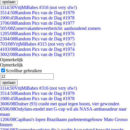
opslaan
11
14:50
VrijMiBabes #316 (not very sfw!)
35
14:50
Random Pics van de Dag #1979
19
00:45
Random Pics van de Dag #1978
37
06/08
Random Pics van de Dag #1977
5
05/08
Zomervakantieweerbericht: aanhoudend zomers
12
05/08
Random Pics van de Dag #1976
23
04/08
Random Pics van de Dag #1975
7
03/08
VrijMiBabes #315 (not very sfw!)
41
03/08
Random Pics van de Dag #1974
30
02/08
Random Pics van de Dag #1973
Opmerkelijk
Opmerkelijk
Scrollbar gebruiken
opslaan
11
14:50
VrijMiBabes #316 (not very sfw!)
35
14:50
Random Pics van de Dag #1979
19
00:45
Random Pics van de Dag #1978
36
06/08
Duitser (93) crasht met quad tegen boom, vier gewonden
65
06/08
Onlyfans-model met G-cup wil als NASA-ambassadeur naar
maan
12
06/08
Capibara's lopen Braziliaans parlementsgebouw Mato Grosso
binnen
23
06/08
Zorgmedewerkster die 's nachts haar vriend bezocht terecht