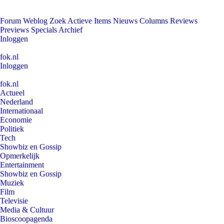
Forum
Weblog
Zoek
Actieve Items
Nieuws
Columns
Reviews
Previews
Specials
Archief
Inloggen
fok.nl
Inloggen
fok.nl
Actueel
Nederland
Internationaal
Economie
Politiek
Tech
Showbiz en Gossip
Opmerkelijk
Entertainment
Showbiz en Gossip
Muziek
Film
Televisie
Media & Cultuur
Bioscoopagenda