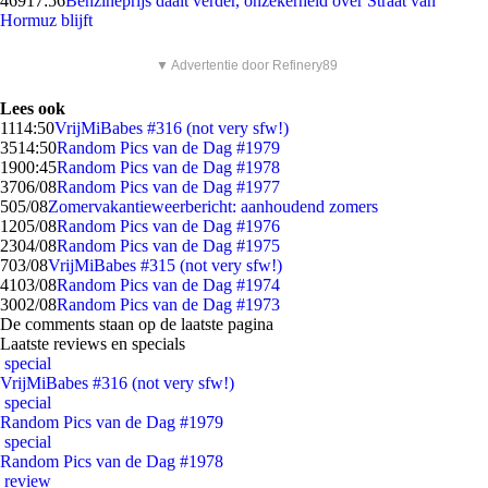
469
17:56
Benzineprijs daalt verder, onzekerheid over Straat van
Hormuz blijft
▼ Advertentie door Refinery89
Lees ook
11
14:50
VrijMiBabes #316 (not very sfw!)
35
14:50
Random Pics van de Dag #1979
19
00:45
Random Pics van de Dag #1978
37
06/08
Random Pics van de Dag #1977
5
05/08
Zomervakantieweerbericht: aanhoudend zomers
12
05/08
Random Pics van de Dag #1976
23
04/08
Random Pics van de Dag #1975
7
03/08
VrijMiBabes #315 (not very sfw!)
41
03/08
Random Pics van de Dag #1974
30
02/08
Random Pics van de Dag #1973
De comments staan op de laatste pagina
Laatste reviews en specials
special
VrijMiBabes #316 (not very sfw!)
special
Random Pics van de Dag #1979
special
Random Pics van de Dag #1978
review