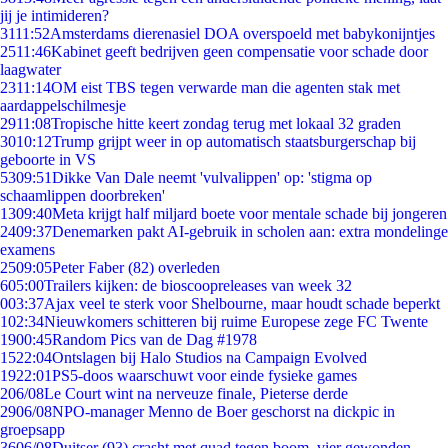
jij je intimideren?
31
11:52
Amsterdams dierenasiel DOA overspoeld met babykonijntjes
25
11:46
Kabinet geeft bedrijven geen compensatie voor schade door
laagwater
23
11:14
OM eist TBS tegen verwarde man die agenten stak met
aardappelschilmesje
29
11:08
Tropische hitte keert zondag terug met lokaal 32 graden
30
10:12
Trump grijpt weer in op automatisch staatsburgerschap bij
geboorte in VS
53
09:51
Dikke Van Dale neemt 'vulvalippen' op: 'stigma op
schaamlippen doorbreken'
13
09:40
Meta krijgt half miljard boete voor mentale schade bij jongeren
24
09:37
Denemarken pakt AI-gebruik in scholen aan: extra mondelinge
examens
25
09:05
Peter Faber (82) overleden
6
05:00
Trailers kijken: de bioscoopreleases van week 32
0
03:37
Ajax veel te sterk voor Shelbourne, maar houdt schade beperkt
1
02:34
Nieuwkomers schitteren bij ruime Europese zege FC Twente
19
00:45
Random Pics van de Dag #1978
15
22:04
Ontslagen bij Halo Studios na Campaign Evolved
19
22:01
PS5-doos waarschuwt voor einde fysieke games
2
06/08
Le Court wint na nerveuze finale, Pieterse derde
29
06/08
NPO-manager Menno de Boer geschorst na dickpic in
groepsapp
36
06/08
Duitser (93) crasht met quad tegen boom, vier gewonden