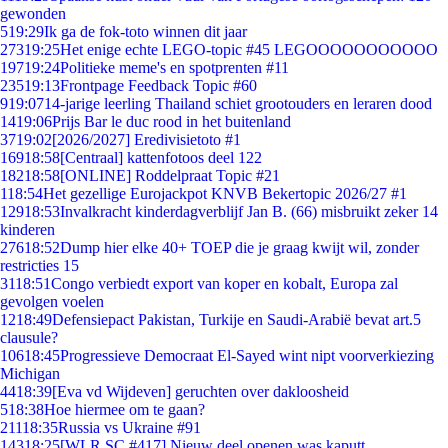
gewonden
5
19:29
Ik ga de fok-toto winnen dit jaar
273
19:25
Het enige echte LEGO-topic #45 LEGOOOOOOOOOOO
197
19:24
Politieke meme's en spotprenten #11
235
19:13
Frontpage Feedback Topic #60
9
19:07
14-jarige leerling Thailand schiet grootouders en leraren dood
14
19:06
Prijs Bar le duc rood in het buitenland
37
19:02
[2026/2027] Eredivisietoto #1
169
18:58
[Centraal] kattenfotoos deel 122
182
18:58
[ONLINE] Roddelpraat Topic #21
1
18:54
Het gezellige Eurojackpot KNVB Bekertopic 2026/27 #1
129
18:53
Invalkracht kinderdagverblijf Jan B. (66) misbruikt zeker 14
kinderen
276
18:52
Dump hier elke 40+ TOEP die je graag kwijt wil, zonder
restricties 15
31
18:51
Congo verbiedt export van koper en kobalt, Europa zal
gevolgen voelen
12
18:49
Defensiepact Pakistan, Turkije en Saudi-Arabië bevat art.5
clausule?
106
18:45
Progressieve Democraat El-Sayed wint nipt voorverkiezing
Michigan
44
18:39
[Eva vd Wijdeven] geruchten over dakloosheid
5
18:38
Hoe hiermee om te gaan?
211
18:35
Russia vs Ukraine #91
143
18:25
[WLR SC #417] Nieuw deel openen was kaputt