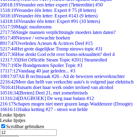
200
18:19
Verander een letter expert (7lettereditie) #50
15
18:19
Verander één letter. Expert # 75 (8 letters)
50
18:18
Verander één letter: Expert #143 (9 letters)
143
18:16
Verander één letter: Expert #91 (10 letters)
55
17:59
Magic mushrooms
27
17:56
Single mannen verplichtsingle moeders laten daten?
95
17:49
Nieuwe / verwachte boeken
89
17:47
Overleden Acteurs & Actrices Deel #15
52
17:44
Het grote dagelijkse Trump nieuws topic #31
85
17:36
Hoe denkt God echt over homo-seksualiteit? deel 4
123
17:35
[Het Officiële Steam Topic #201] Steamrolled
79
17:19
De Bondgenoten Spoiler Topic #3
171
17:12
Vandaag 40 jaar geleden... #3
100
17:07
Ali B rechtszaak #26 - Ali de bewezen serieverkrachter
22
16:42
Meer dan helft van verkochte auto's is volgend jaar elektrisch
76
16:41
Huisarts doet haar werk onder invloed van alcohol
105
16:34
[Breien] Deel 21, met zomerbreisels
113
16:24
[DAGBOEK] De weg naar balans #12
2
16:17
Schapen mogen niet meer grazen langs Waddenzee (Droogte)
166
16:11
Haiku ketting #27 - strooi wat liefde
Leuke lijstjes
Leuke lijstjes
Scrollbar gebruiken