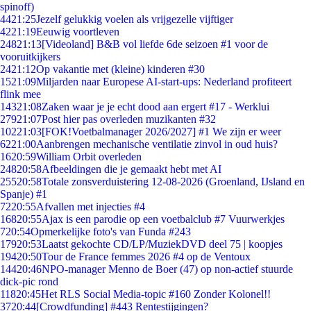
spinoff)
44
21:25
Jezelf gelukkig voelen als vrijgezelle vijftiger
42
21:19
Eeuwig voortleven
248
21:13
[Videoland] B&B vol liefde 6de seizoen #1 voor de
vooruitkijkers
24
21:12
Op vakantie met (kleine) kinderen #30
15
21:09
Miljarden naar Europese AI-start-ups: Nederland profiteert
flink mee
143
21:08
Zaken waar je je echt dood aan ergert #17 - Werklui
279
21:07
Post hier pas overleden muzikanten #32
102
21:03
[FOK!Voetbalmanager 2026/2027] #1 We zijn er weer
62
21:00
Aanbrengen mechanische ventilatie zinvol in oud huis?
16
20:59
William Orbit overleden
248
20:58
Afbeeldingen die je gemaakt hebt met AI
255
20:58
Totale zonsverduistering 12-08-2026 (Groenland, IJsland en
Spanje) #1
72
20:55
Afvallen met injecties #4
168
20:55
Ajax is een parodie op een voetbalclub #7 Vuurwerkjes
7
20:54
Opmerkelijke foto's van Funda #243
179
20:53
Laatst gekochte CD/LP/MuziekDVD deel 75 | koopjes
194
20:50
Tour de France femmes 2026 #4 op de Ventoux
144
20:46
NPO-manager Menno de Boer (47) op non-actief stuurde
dick-pic rond
118
20:45
Het RLS Social Media-topic #160 Zonder Kolonel!!
37
20:44
[Crowdfunding] #443 Rentestijgingen?