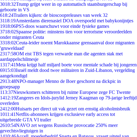
30
18:32
Trump grijpt weer in op automatisch staatsburgerschap bij
geboorte in VS
6
18:24
Trailers kijken: de bioscoopreleases van week 32
31
18:19
Amsterdams dierenasiel DOA overspoeld met babykonijntjes
19
18:06
PS5-doos waarschuwt voor einde fysieke games
37
18:02
Spaanse politie: minstens tien voor terrorisme veroordeelden
onder migranten Ceuta
33
18:02
Ceuta-leider noemt Marokkaanse grensaanval door migranten
'gruweldaad'
23
17:58
OM eist TBS tegen verwarde man die agenten stak met
aardappelschilmesje
13
17:41
Meta krijgt half miljard boete voor mentale schade bij jongeren
69
15:03
Israël meldt dood twee militairen in Zuid-Libanon, vergelding
aangekondigd
29
13:48
NPO-manager Menno de Boer geschorst na dickpic in
groepsapp
1
13:37
Nieuwkomers schitteren bij ruime Europese zege FC Twente
14
12:19
Zangeres en Idols-jurylid Jerney Kaagman op 79-jarige leeftijd
overleden
24
12:00
Huisarts per direct uit vak gezet om ernstig alcoholmisbruik
10
11:41
Netflix-abonnees krijgen exclusieve early access tot
uitgebreide GTA VI trailer
26
10:54
NAVO zet wegens Russische provocatie 250% meer
gevechtsvliegtuigen in
14
10:46
Accell, moederbedrijf Sparta en Batavus, vraagt uitstel van