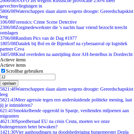
26
06/08
NAVO zet wegens Russische provocatie 250% meer
gevechtsvliegtuigen in
58
06/08
Waterschappen slaan alarm wegens droogte: Gereedschapskist
leeg
1
06/08
Forensics: Crime Scene Detective
23
06/08
Zorgmedewerkster die 's nachts haar vriend bezocht terecht
ontslagen
37
06/08
Random Pics van de Dag #1977
18
05/08
Datalek bij Bol en de Bijenkorf na cyberaanval op logistiek
partner Ceva
34
05/08
Kind overleden na aanrijding door AH-bestelbus in Dordrecht
Actieve items
Actieve items
Scrollbar gebruiken
opslaan
58
21:48
Waterschappen slaan alarm wegens droogte: Gereedschapskist
leeg
58
21:43
Meer agressie tegen een andersluidende politieke mening, laat
jij je intimideren?
6
21:41
Smokkelbende opgerold in Spanje, verdienden miljoenen aan
migranten
46
21:30
Spoedberaad EU na crisis Ceuta, moeten we onze
buitengrenzen beter bewaken?
14
21:30
Vier aanhoudingen na doodsbedreiging burgemeester Depla