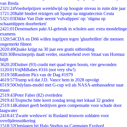
van Breda
23
21:24
Voedselprijzen wereldwijd op hoogste niveau in ruim drie jaar
17
21:20
Italië hindert reizigers uit Spanje na migratiecrisis Ceuta
53
21:03
Dikke Van Dale neemt 'vulvalippen' op: 'stigma op
schaamlippen doorbreken'
24
21:01
Denemarken pakt AI-gebruik in scholen aan: extra mondelinge
examens
13
20:54
CDA en D66 willen ingrijpen tegen 'gluurbrillen' die mensen
ongemerkt filmen
20
20:49
Quake krijgt na 30 jaar een gratis uitbreiding
9
20:30
Benzineprijs daalt verder, onzekerheid over Straat van Hormuz
blijft
36
20:20
Duitser (93) crasht met quad tegen boom, vier gewonden
11
20:01
VrijMiBabes #316 (not very sfw!)
35
19:58
Random Pics van de Dag #1979
46
19:57
Trump wil dat J.D. Vance hem in 2028 opvolgt
65
19:50
Onlyfans-model met G-cup wil als NASA-ambassadeur naar
maan
25
19:43
Peter Faber (82) overleden
29
19:41
Tropische hitte keert zondag terug met lokaal 32 graden
25
19:14
Kabinet geeft bedrijven geen compensatie voor schade door
laagwater
24
18:41
'Zwarte weduwes' in Rusland trouwen soldaten voor
overlijdensuitkering
15
18:32
Ontslagen bij Halo Studios na Campaign Evolved