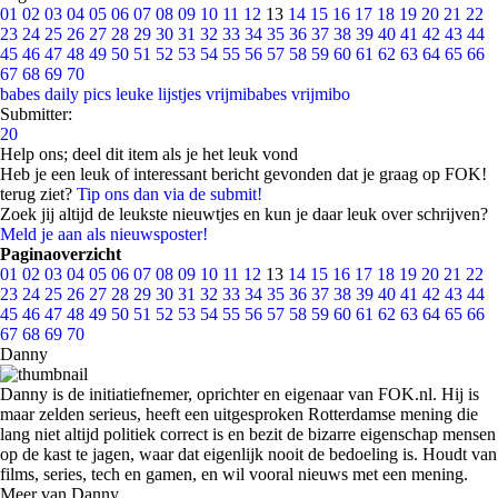
01
02
03
04
05
06
07
08
09
10
11
12
13
14
15
16
17
18
19
20
21
22
23
24
25
26
27
28
29
30
31
32
33
34
35
36
37
38
39
40
41
42
43
44
45
46
47
48
49
50
51
52
53
54
55
56
57
58
59
60
61
62
63
64
65
66
67
68
69
70
babes
daily pics
leuke lijstjes
vrijmibabes
vrijmibo
Submitter:
20
Help ons; deel dit item als je het leuk vond
Heb je een leuk of interessant bericht gevonden dat je graag op FOK!
terug ziet?
Tip ons dan via de submit!
Zoek jij altijd de leukste nieuwtjes en kun je daar leuk over schrijven?
Meld je aan als nieuwsposter!
Paginaoverzicht
01
02
03
04
05
06
07
08
09
10
11
12
13
14
15
16
17
18
19
20
21
22
23
24
25
26
27
28
29
30
31
32
33
34
35
36
37
38
39
40
41
42
43
44
45
46
47
48
49
50
51
52
53
54
55
56
57
58
59
60
61
62
63
64
65
66
67
68
69
70
Danny
Danny is de initiatiefnemer, oprichter en eigenaar van FOK.nl. Hij is
maar zelden serieus, heeft een uitgesproken Rotterdamse mening die
lang niet altijd politiek correct is en bezit de bizarre eigenschap mensen
op de kast te jagen, waar dat eigenlijk nooit de bedoeling is. Houdt van
films, series, tech en gamen, en wil vooral nieuws met een mening.
Meer van Danny