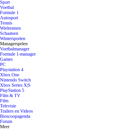
Sport
Voetbal
Formule 1
Autosport
Tennis
Wielrennen
Schaatsen
Wintersporten
Managerspelen
Voetbalmanager
Formule 1-manager
Games
PC
Playstation 4
Xbox One
Nintendo Switch
Xbox Series X|S
PlayStation 5
Film & TV
Film
Televisie
Trailers en Videos
Bioscoopagenda
Forum
Meer