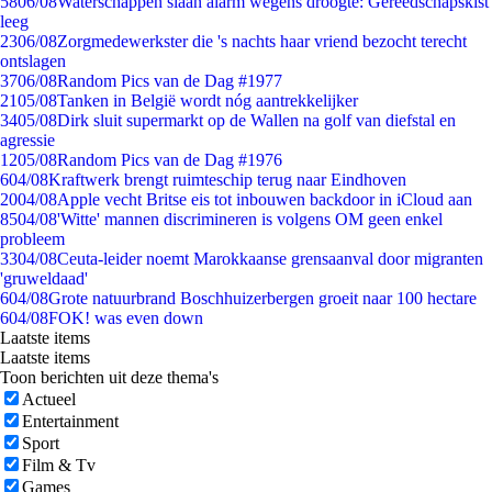
58
06/08
Waterschappen slaan alarm wegens droogte: Gereedschapskist
leeg
23
06/08
Zorgmedewerkster die 's nachts haar vriend bezocht terecht
ontslagen
37
06/08
Random Pics van de Dag #1977
21
05/08
Tanken in België wordt nóg aantrekkelijker
34
05/08
Dirk sluit supermarkt op de Wallen na golf van diefstal en
agressie
12
05/08
Random Pics van de Dag #1976
6
04/08
Kraftwerk brengt ruimteschip terug naar Eindhoven
20
04/08
Apple vecht Britse eis tot inbouwen backdoor in iCloud aan
85
04/08
'Witte' mannen discrimineren is volgens OM geen enkel
probleem
33
04/08
Ceuta-leider noemt Marokkaanse grensaanval door migranten
'gruweldaad'
6
04/08
Grote natuurbrand Boschhuizerbergen groeit naar 100 hectare
6
04/08
FOK! was even down
Laatste items
Laatste items
Toon berichten uit deze thema's
Actueel
Entertainment
Sport
Film & Tv
Games