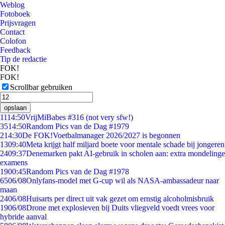
Weblog
Fotoboek
Prijsvragen
Contact
Colofon
Feedback
Tip de redactie
FOK!
FOK!
Scrollbar gebruiken
opslaan
11
14:50
VrijMiBabes #316 (not very sfw!)
35
14:50
Random Pics van de Dag #1979
2
14:30
De FOK!Voetbalmanager 2026/2027 is begonnen
13
09:40
Meta krijgt half miljard boete voor mentale schade bij jongeren
24
09:37
Denemarken pakt AI-gebruik in scholen aan: extra mondelinge
examens
19
00:45
Random Pics van de Dag #1978
65
06/08
Onlyfans-model met G-cup wil als NASA-ambassadeur naar
maan
24
06/08
Huisarts per direct uit vak gezet om ernstig alcoholmisbruik
19
06/08
Drone met explosieven bij Duits vliegveld voedt vrees voor
hybride aanval