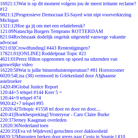
169
21:13
Wat is op dit moment volgens jou de meest irritante reclame?
#12
98
21:12
Progressieve Democraat El-Sayed wint nipt voorverkiezing
Michigan
13
21:12
Hoe ga jij om met een relatiebreuk?
1
21:09
Nataschja Burgers Temprano ROTTERDAM
8
21:04
Rechtszaak dodelijk ongeluk uitgesteld vanwege vakantie
advocaat
9
21:03
[Crowdfunding] #443 Rentestijgingen?
178
21:01
[ONLINE] Roddelpraat Topic #21
46
21:01
Perez Hilton opgenomen op spoed na uitzenden van
gruwelijke video
162
20:58
Wat is jullie binnenhuistemperatuur? #81 Horrorzomer
60
20:54
Lisa (38) vermoord in Griekenland door Afghaanse
asielzoeker
14
20:49
Global Justice Report
1
20:44
+5 telspel #144 Keer 5 =
1
20:44
+9 telspel #74
99
20:42
+7 telspel #95
120
20:42
Teltopic #1558 tel door en door en door....
4
20:41
[Boekbespreking] Yesteryear - Caro Claire Burke
2
20:37
Jerney Kaagman overleden
120
20:36
Nederland toen
42
20:35
[Eva vd Wijdeven] geruchten over dakloosheid
68
20:32
Migranten breken door grens naar Ceuta in Spanje,l #10