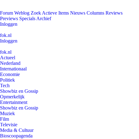
Forum
Weblog
Zoek
Actieve Items
Nieuws
Columns
Reviews
Previews
Specials
Archief
Inloggen
fok.nl
Inloggen
fok.nl
Actueel
Nederland
Internationaal
Economie
Politiek
Tech
Showbiz en Gossip
Opmerkelijk
Entertainment
Showbiz en Gossip
Muziek
Film
Televisie
Media & Cultuur
Bioscoopagenda