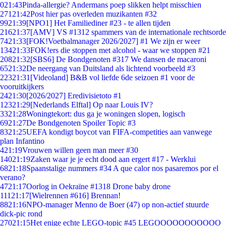
0
21:43
Pinda-allergie? Andermans poep slikken helpt misschien
271
21:42
Post hier pas overleden muzikanten #32
99
21:39
[NPO1] Het Familiediner #23 - te allen tijden
216
21:37
[AMV] VS #1312 spammers van de internationale rechtsorde
74
21:33
[FOK!Voetbalmanager 2026/2027] #1 We zijn er weer
134
21:33
FOK!ers die stoppen met alcohol - waar we stoppen #21
208
21:32
[SBS6] De Bondgenoten #317 We dansen de macaroni
65
21:32
De neergang van Duitsland als lichtend voorbeeld #3
223
21:31
[Videoland] B&B vol liefde 6de seizoen #1 voor de
vooruitkijkers
24
21:30
[2026/2027] Eredivisietoto #1
123
21:29
[Nederlands Elftal] Op naar Louis IV?
33
21:28
Woningtekort: dus ga je woningen slopen, logisch
69
21:27
De Bondgenoten Spoiler Topic #3
83
21:25
UEFA kondigt boycot van FIFA-competities aan vanwege
plan Infantino
4
21:19
Vrouwen willen geen man meer #30
140
21:19
Zaken waar je je echt dood aan ergert #17 - Werklui
68
21:18
Spaanstalige nummers #34 A que calor nos pasaremos por el
verano?
47
21:17
Oorlog in Oekraïne #1318 Drone baby drone
111
21:17
[Wielrennen #616] Brennan!
88
21:16
NPO-manager Menno de Boer (47) op non-actief stuurde
dick-pic rond
270
21:15
Het enige echte LEGO-topic #45 LEGOOOOOOOOOOO