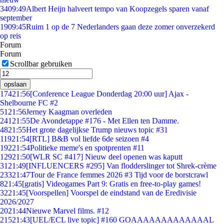
34
09:49
Albert Heijn halveert tempo van Koopzegels sparen vanaf
september
19
09:45
Ruim 1 op de 7 Nederlanders gaan deze zomer onverzekerd
op reis
Forum
Forum
Scrollbar gebruiken
opslaan
174
21:56
[Conference League Donderdag 20:00 uur] Ajax -
Shelbourne FC #2
51
21:56
Jerney Kaagman overleden
241
21:55
De Avondetappe #176 - Met Ellen ten Damme.
48
21:55
Het grote dagelijkse Trump nieuws topic #31
119
21:54
[RTL] B&B vol liefde 6de seizoen #4
192
21:54
Politieke meme's en spotprenten #11
129
21:50
[WLR SC #417] Nieuw deel openen was kaputt
31
21:49
[INFLUENCERS #295] Van flodderslinger tot Shrek-crème
233
21:47
Tour de France femmes 2026 #3 Tijd voor de borstcrawl
8
21:45
[gratis] Videogames Part 9: Gratis en free-to-play games!
32
21:45
[Voorspellen] Voorspel de eindstand van de Eredivisie
2026/2027
20
21:44
Nieuwe Marvel films. #12
215
21:43
[UEL/ECL live topic] #160 GOAAAAAAAAAAAAAL