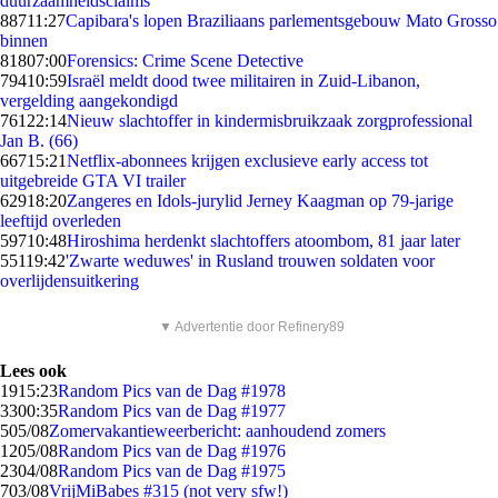
duurzaamheidsclaims
887
11:27
Capibara's lopen Braziliaans parlementsgebouw Mato Grosso
binnen
818
07:00
Forensics: Crime Scene Detective
794
10:59
Israël meldt dood twee militairen in Zuid-Libanon,
vergelding aangekondigd
761
22:14
Nieuw slachtoffer in kindermisbruikzaak zorgprofessional
Jan B. (66)
667
15:21
Netflix-abonnees krijgen exclusieve early access tot
uitgebreide GTA VI trailer
629
18:20
Zangeres en Idols-jurylid Jerney Kaagman op 79-jarige
leeftijd overleden
597
10:48
Hiroshima herdenkt slachtoffers atoombom, 81 jaar later
551
19:42
'Zwarte weduwes' in Rusland trouwen soldaten voor
overlijdensuitkering
▼ Advertentie door Refinery89
Lees ook
19
15:23
Random Pics van de Dag #1978
33
00:35
Random Pics van de Dag #1977
5
05/08
Zomervakantieweerbericht: aanhoudend zomers
12
05/08
Random Pics van de Dag #1976
23
04/08
Random Pics van de Dag #1975
7
03/08
VrijMiBabes #315 (not very sfw!)