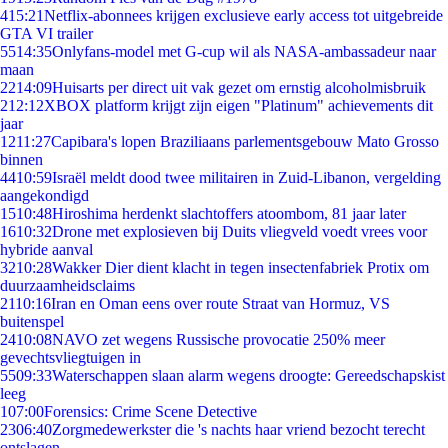
4
15:21
Netflix-abonnees krijgen exclusieve early access tot uitgebreide
GTA VI trailer
55
14:35
Onlyfans-model met G-cup wil als NASA-ambassadeur naar
maan
22
14:09
Huisarts per direct uit vak gezet om ernstig alcoholmisbruik
2
12:12
XBOX platform krijgt zijn eigen "Platinum" achievements dit
jaar
12
11:27
Capibara's lopen Braziliaans parlementsgebouw Mato Grosso
binnen
44
10:59
Israël meldt dood twee militairen in Zuid-Libanon, vergelding
aangekondigd
15
10:48
Hiroshima herdenkt slachtoffers atoombom, 81 jaar later
16
10:32
Drone met explosieven bij Duits vliegveld voedt vrees voor
hybride aanval
32
10:28
Wakker Dier dient klacht in tegen insectenfabriek Protix om
duurzaamheidsclaims
21
10:16
Iran en Oman eens over route Straat van Hormuz, VS
buitenspel
24
10:08
NAVO zet wegens Russische provocatie 250% meer
gevechtsvliegtuigen in
55
09:33
Waterschappen slaan alarm wegens droogte: Gereedschapskist
leeg
1
07:00
Forensics: Crime Scene Detective
23
06:40
Zorgmedewerkster die 's nachts haar vriend bezocht terecht
ontslagen