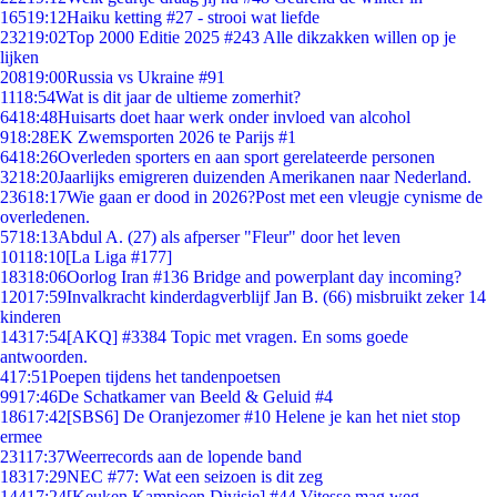
165
19:12
Haiku ketting #27 - strooi wat liefde
232
19:02
Top 2000 Editie 2025 #243 Alle dikzakken willen op je
lijken
208
19:00
Russia vs Ukraine #91
11
18:54
Wat is dit jaar de ultieme zomerhit?
64
18:48
Huisarts doet haar werk onder invloed van alcohol
9
18:28
EK Zwemsporten 2026 te Parijs #1
64
18:26
Overleden sporters en aan sport gerelateerde personen
32
18:20
Jaarlijks emigreren duizenden Amerikanen naar Nederland.
236
18:17
Wie gaan er dood in 2026?Post met een vleugje cynisme de
overledenen.
57
18:13
Abdul A. (27) als afperser "Fleur" door het leven
101
18:10
[La Liga #177]
183
18:06
Oorlog Iran #136 Bridge and powerplant day incoming?
120
17:59
Invalkracht kinderdagverblijf Jan B. (66) misbruikt zeker 14
kinderen
143
17:54
[AKQ] #3384 Topic met vragen. En soms goede
antwoorden.
4
17:51
Poepen tijdens het tandenpoetsen
99
17:46
De Schatkamer van Beeld & Geluid #4
186
17:42
[SBS6] De Oranjezomer #10 Helene je kan het niet stop
ermee
231
17:37
Weerrecords aan de lopende band
183
17:29
NEC #77: Wat een seizoen is dit zeg
144
17:24
[Keuken Kampioen Divisie] #44 Vitesse mag weg