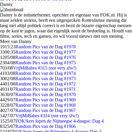
Danny
Danny is de initiatiefnemer, oprichter en eigenaar van FOK.nl. Hij is
maar zelden serieus, heeft een uitgesproken Rotterdamse mening die
lang niet altijd politiek correct is en bezit de bizarre eigenschap mensen
op de kast te jagen, waar dat eigenlijk nooit de bedoeling is. Houdt van
films, series, tech en gamen, en wil vooral nieuws met een mening.
Meer van Danny
19
15:23
Random Pics van de Dag #1978
33
00:35
Random Pics van de Dag #1977
12
05/08
Random Pics van de Dag #1976
23
04/08
Random Pics van de Dag #1975
7
03/08
VrijMiBabes #315 (not very sfw!)
41
03/08
Random Pics van de Dag #1974
30
02/08
Random Pics van de Dag #1973
44
01/08
Random Pics van de Dag #1972
49
31/07
Random Pics van de Dag #1971
36
30/07
Random Pics van de Dag #1970
44
29/07
Random Pics van de Dag #1969
32
28/07
Random Pics van de Dag #1968
40
27/07
Random Pics van de Dag #1967
14
27/07
VrijMiBabes #314 (not very sfw!)
15
25/07
FOK!kers lopen de Nijmeegse 4-daagse: Dag 4
83
25/07
Random Pics van de Dag #1966
5
24/07
FOK!kers lopen de Nijmeegse 4-daagse: Dag 3