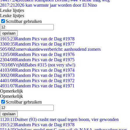
28
17:21
2026 kan warmste jaar worden door El Nino
Leuke lijstjes
Leuke lijstjes
Scrollbar gebruiken
opslaan
19
15:23
Random Pics van de Dag #1978
33
00:35
Random Pics van de Dag #1977
5
05/08
Zomervakantieweerbericht: aanhoudend zomers
12
05/08
Random Pics van de Dag #1976
23
04/08
Random Pics van de Dag #1975
7
03/08
VrijMiBabes #315 (not very sfw!)
41
03/08
Random Pics van de Dag #1974
30
02/08
Random Pics van de Dag #1973
44
01/08
Random Pics van de Dag #1972
49
31/07
Random Pics van de Dag #1971
Opmerkelijk
Opmerkelijk
Scrollbar gebruiken
opslaan
11
20:11
Duitser (93) crasht met quad tegen boom, vier gewonden
19
15:23
Random Pics van de Dag #1978
55
14:35
Onlyfans-model met G-cup wil als NASA-ambassadeur naar