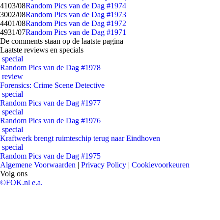
41
03/08
Random Pics van de Dag #1974
30
02/08
Random Pics van de Dag #1973
44
01/08
Random Pics van de Dag #1972
49
31/07
Random Pics van de Dag #1971
De comments staan op de laatste pagina
Laatste reviews en specials
special
Random Pics van de Dag #1978
review
Forensics: Crime Scene Detective
special
Random Pics van de Dag #1977
special
Random Pics van de Dag #1976
special
Kraftwerk brengt ruimteschip terug naar Eindhoven
special
Random Pics van de Dag #1975
Algemene Voorwaarden
|
Privacy Policy
|
Cookievoorkeuren
Volg ons
©FOK.nl e.a.