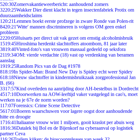
5
20:30
Zomervakantieweerbericht: aanhoudend zomers
32
20:25
Wakker Dier dient klacht in tegen insectenfabriek Protix om
duurzaamheidsclaims
1
20:21
Lemmen boekt eerste profzege in zware Ronde van Polen-rit
84
20:21
'Witte' mannen discrimineren is volgens OM geen enkel
probleem
22
20:05
Huisarts per direct uit vak gezet om ernstig alcoholmisbruik
15
19:45
Hiroshima herdenkt slachtoffers atoombom, 81 jaar later
38
19:40
Vinted-foto's van vrouwen massaal gedeeld op seksfora
21
19:34
OM: vierde verdachte (18) vast op verdenking van beramen
aanslag
19
19:25
Random Pics van de Dag #1978
8
18:19
In Spider-Man: Brand New Day is Spidey echt weer Spidey
6
18:18
Nieuw slachtoffer in kindermisbruikzaak zorgprofessional Jan
B. (66)
33
17:57
Kind overleden na aanrijding door AH-bestelbus in Dordrecht
45
17:10
Doorwerken na AOW-leeftijd vaker vastgelegd in cao's, moet
werken na je 67e de norm worden?
1
17:07
Forensics: Crime Scene Detective
56
17:01
Boeren waarschuwen voor lagere oogst door aanhoudende
hitte en droogte
17
16:41
Italiaanse vrouw wint 1 miljoen, gooit kraslot per abuis weg
18
16:36
Datalek bij Bol en de Bijenkorf na cyberaanval op logistiek
partner Ceva
1
16:26
Trailers kijken: de bioscoopreleases van week 32