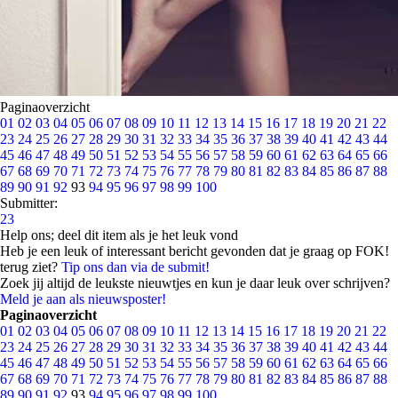
Paginaoverzicht
01
02
03
04
05
06
07
08
09
10
11
12
13
14
15
16
17
18
19
20
21
22
23
24
25
26
27
28
29
30
31
32
33
34
35
36
37
38
39
40
41
42
43
44
45
46
47
48
49
50
51
52
53
54
55
56
57
58
59
60
61
62
63
64
65
66
67
68
69
70
71
72
73
74
75
76
77
78
79
80
81
82
83
84
85
86
87
88
89
90
91
92
93
94
95
96
97
98
99
100
Submitter:
23
Help ons; deel dit item als je het leuk vond
Heb je een leuk of interessant bericht gevonden dat je graag op FOK!
terug ziet?
Tip ons dan via de submit!
Zoek jij altijd de leukste nieuwtjes en kun je daar leuk over schrijven?
Meld je aan als nieuwsposter!
Paginaoverzicht
01
02
03
04
05
06
07
08
09
10
11
12
13
14
15
16
17
18
19
20
21
22
23
24
25
26
27
28
29
30
31
32
33
34
35
36
37
38
39
40
41
42
43
44
45
46
47
48
49
50
51
52
53
54
55
56
57
58
59
60
61
62
63
64
65
66
67
68
69
70
71
72
73
74
75
76
77
78
79
80
81
82
83
84
85
86
87
88
89
90
91
92
93
94
95
96
97
98
99
100