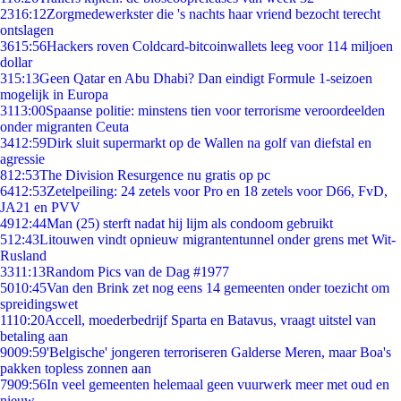
23
16:12
Zorgmedewerkster die 's nachts haar vriend bezocht terecht
ontslagen
36
15:56
Hackers roven Coldcard-bitcoinwallets leeg voor 114 miljoen
dollar
3
15:13
Geen Qatar en Abu Dhabi? Dan eindigt Formule 1-seizoen
mogelijk in Europa
31
13:00
Spaanse politie: minstens tien voor terrorisme veroordeelden
onder migranten Ceuta
34
12:59
Dirk sluit supermarkt op de Wallen na golf van diefstal en
agressie
8
12:53
The Division Resurgence nu gratis op pc
64
12:53
Zetelpeiling: 24 zetels voor Pro en 18 zetels voor D66, FvD,
JA21 en PVV
49
12:44
Man (25) sterft nadat hij lijm als condoom gebruikt
5
12:43
Litouwen vindt opnieuw migrantentunnel onder grens met Wit-
Rusland
33
11:13
Random Pics van de Dag #1977
50
10:45
Van den Brink zet nog eens 14 gemeenten onder toezicht om
spreidingswet
11
10:20
Accell, moederbedrijf Sparta en Batavus, vraagt uitstel van
betaling aan
90
09:59
'Belgische' jongeren terroriseren Galderse Meren, maar Boa's
pakken topless zonnen aan
79
09:56
In veel gemeenten helemaal geen vuurwerk meer met oud en
nieuw