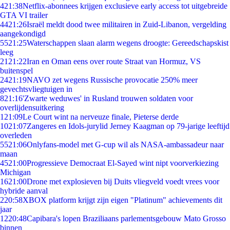
4
21:38
Netflix-abonnees krijgen exclusieve early access tot uitgebreide
GTA VI trailer
44
21:26
Israël meldt dood twee militairen in Zuid-Libanon, vergelding
aangekondigd
55
21:25
Waterschappen slaan alarm wegens droogte: Gereedschapskist
leeg
21
21:22
Iran en Oman eens over route Straat van Hormuz, VS
buitenspel
24
21:19
NAVO zet wegens Russische provocatie 250% meer
gevechtsvliegtuigen in
8
21:16
'Zwarte weduwes' in Rusland trouwen soldaten voor
overlijdensuitkering
1
21:09
Le Court wint na nerveuze finale, Pieterse derde
10
21:07
Zangeres en Idols-jurylid Jerney Kaagman op 79-jarige leeftijd
overleden
55
21:06
Onlyfans-model met G-cup wil als NASA-ambassadeur naar
maan
45
21:00
Progressieve Democraat El-Sayed wint nipt voorverkiezing
Michigan
16
21:00
Drone met explosieven bij Duits vliegveld voedt vrees voor
hybride aanval
2
20:58
XBOX platform krijgt zijn eigen "Platinum" achievements dit
jaar
12
20:48
Capibara's lopen Braziliaans parlementsgebouw Mato Grosso
binnen