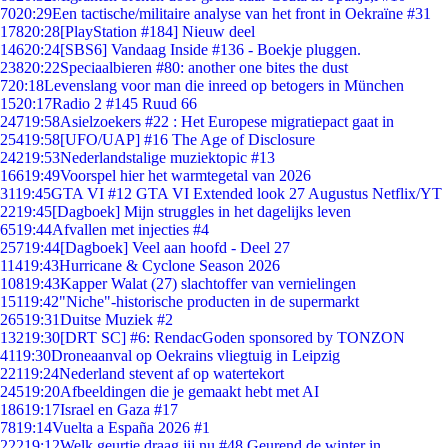
70
20:29
Een tactische/militaire analyse van het front in Oekraïne #31
178
20:28
[PlayStation #184] Nieuw deel
146
20:24
[SBS6] Vandaag Inside #136 - Boekje pluggen.
238
20:22
Speciaalbieren #80: another one bites the dust
7
20:18
Levenslang voor man die inreed op betogers in München
15
20:17
Radio 2 #145 Ruud 66
247
19:58
Asielzoekers #22 : Het Europese migratiepact gaat in
254
19:58
[UFO/UAP] #16 The Age of Disclosure
242
19:53
Nederlandstalige muziektopic #13
166
19:49
Voorspel hier het warmtegetal van 2026
31
19:45
GTA VI #12 GTA VI Extended look 27 Augustus Netflix/YT
22
19:45
[Dagboek] Mijn struggles in het dagelijks leven
65
19:44
Afvallen met injecties #4
257
19:44
[Dagboek] Veel aan hoofd - Deel 27
114
19:43
Hurricane & Cyclone Season 2026
108
19:43
Kapper Walat (27) slachtoffer van vernielingen
151
19:42
"Niche"-historische producten in de supermarkt
265
19:31
Duitse Muziek #2
132
19:30
[DRT SC] #6: RendacGoden sponsored by TONZON
41
19:30
Droneaanval op Oekrains vliegtuig in Leipzig
221
19:24
Nederland stevent af op watertekort
245
19:20
Afbeeldingen die je gemaakt hebt met AI
186
19:17
Israel en Gaza #17
78
19:14
Vuelta a España 2026 #1
222
19:12
Welk geurtje draag jij nu #48 Geurend de winter in