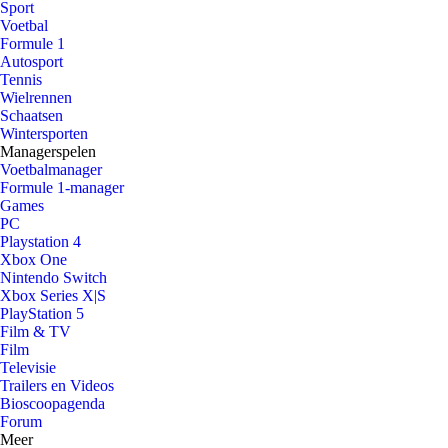
Sport
Voetbal
Formule 1
Autosport
Tennis
Wielrennen
Schaatsen
Wintersporten
Managerspelen
Voetbalmanager
Formule 1-manager
Games
PC
Playstation 4
Xbox One
Nintendo Switch
Xbox Series X|S
PlayStation 5
Film & TV
Film
Televisie
Trailers en Videos
Bioscoopagenda
Forum
Meer