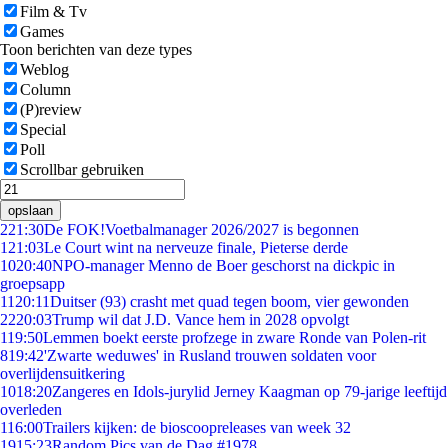
Film & Tv
Games
Toon berichten van deze types
Weblog
Column
(P)review
Special
Poll
Scrollbar gebruiken
opslaan
2
21:30
De FOK!Voetbalmanager 2026/2027 is begonnen
1
21:03
Le Court wint na nerveuze finale, Pieterse derde
10
20:40
NPO-manager Menno de Boer geschorst na dickpic in
groepsapp
11
20:11
Duitser (93) crasht met quad tegen boom, vier gewonden
22
20:03
Trump wil dat J.D. Vance hem in 2028 opvolgt
1
19:50
Lemmen boekt eerste profzege in zware Ronde van Polen-rit
8
19:42
'Zwarte weduwes' in Rusland trouwen soldaten voor
overlijdensuitkering
10
18:20
Zangeres en Idols-jurylid Jerney Kaagman op 79-jarige leeftijd
overleden
1
16:00
Trailers kijken: de bioscoopreleases van week 32
19
15:23
Random Pics van de Dag #1978