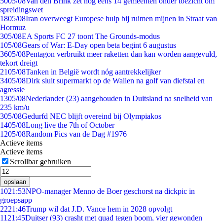
50
05/08
Van den Brink zet nog eens 14 gemeenten onder toezicht om
spreidingswet
18
05/08
Iran overweegt Europese hulp bij ruimen mijnen in Straat van
Hormuz
3
05/08
EA Sports FC 27 toont The Grounds-modus
1
05/08
Gears of War: E-Day open beta begint 6 augustus
36
05/08
Pentagon verbruikt meer raketten dan kan worden aangevuld,
tekort dreigt
21
05/08
Tanken in België wordt nóg aantrekkelijker
34
05/08
Dirk sluit supermarkt op de Wallen na golf van diefstal en
agressie
13
05/08
Nederlander (23) aangehouden in Duitsland na snelheid van
235 km/u
3
05/08
Gedurfd NEC blijft overeind bij Olympiakos
14
05/08
Long live the 7th of October
12
05/08
Random Pics van de Dag #1976
Actieve items
Actieve items
Scrollbar gebruiken
opslaan
10
21:53
NPO-manager Menno de Boer geschorst na dickpic in
groepsapp
22
21:46
Trump wil dat J.D. Vance hem in 2028 opvolgt
11
21:45
Duitser (93) crasht met quad tegen boom, vier gewonden