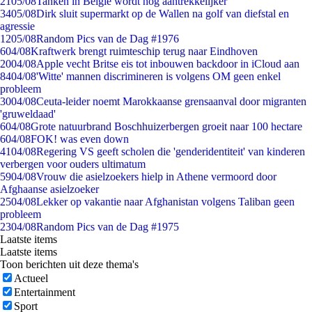
21
05/08
Tanken in België wordt nóg aantrekkelijker
34
05/08
Dirk sluit supermarkt op de Wallen na golf van diefstal en
agressie
12
05/08
Random Pics van de Dag #1976
6
04/08
Kraftwerk brengt ruimteschip terug naar Eindhoven
20
04/08
Apple vecht Britse eis tot inbouwen backdoor in iCloud aan
84
04/08
'Witte' mannen discrimineren is volgens OM geen enkel
probleem
30
04/08
Ceuta-leider noemt Marokkaanse grensaanval door migranten
'gruweldaad'
6
04/08
Grote natuurbrand Boschhuizerbergen groeit naar 100 hectare
6
04/08
FOK! was even down
41
04/08
Regering VS geeft scholen die 'genderidentiteit' van kinderen
verbergen voor ouders ultimatum
59
04/08
Vrouw die asielzoekers hielp in Athene vermoord door
Afghaanse asielzoeker
25
04/08
Lekker op vakantie naar Afghanistan volgens Taliban geen
probleem
23
04/08
Random Pics van de Dag #1975
Laatste items
Laatste items
Toon berichten uit deze thema's
Actueel
Entertainment
Sport