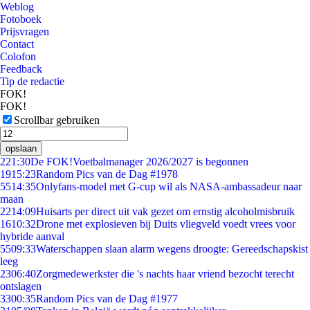
Weblog
Fotoboek
Prijsvragen
Contact
Colofon
Feedback
Tip de redactie
FOK!
FOK!
Scrollbar gebruiken
opslaan
2
21:30
De FOK!Voetbalmanager 2026/2027 is begonnen
19
15:23
Random Pics van de Dag #1978
55
14:35
Onlyfans-model met G-cup wil als NASA-ambassadeur naar
maan
22
14:09
Huisarts per direct uit vak gezet om ernstig alcoholmisbruik
16
10:32
Drone met explosieven bij Duits vliegveld voedt vrees voor
hybride aanval
55
09:33
Waterschappen slaan alarm wegens droogte: Gereedschapskist
leeg
23
06:40
Zorgmedewerkster die 's nachts haar vriend bezocht terecht
ontslagen
33
00:35
Random Pics van de Dag #1977