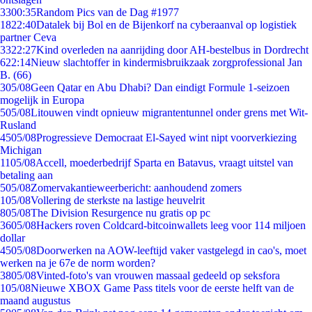
33
00:35
Random Pics van de Dag #1977
18
22:40
Datalek bij Bol en de Bijenkorf na cyberaanval op logistiek
partner Ceva
33
22:27
Kind overleden na aanrijding door AH-bestelbus in Dordrecht
6
22:14
Nieuw slachtoffer in kindermisbruikzaak zorgprofessional Jan
B. (66)
3
05/08
Geen Qatar en Abu Dhabi? Dan eindigt Formule 1-seizoen
mogelijk in Europa
5
05/08
Litouwen vindt opnieuw migrantentunnel onder grens met Wit-
Rusland
45
05/08
Progressieve Democraat El-Sayed wint nipt voorverkiezing
Michigan
11
05/08
Accell, moederbedrijf Sparta en Batavus, vraagt uitstel van
betaling aan
5
05/08
Zomervakantieweerbericht: aanhoudend zomers
1
05/08
Vollering de sterkste na lastige heuvelrit
8
05/08
The Division Resurgence nu gratis op pc
36
05/08
Hackers roven Coldcard-bitcoinwallets leeg voor 114 miljoen
dollar
45
05/08
Doorwerken na AOW-leeftijd vaker vastgelegd in cao's, moet
werken na je 67e de norm worden?
38
05/08
Vinted-foto's van vrouwen massaal gedeeld op seksfora
1
05/08
Nieuwe XBOX Game Pass titels voor de eerste helft van de
maand augustus