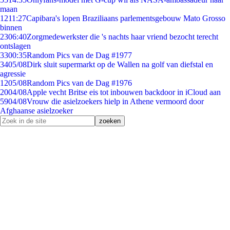
maan
12
11:27
Capibara's lopen Braziliaans parlementsgebouw Mato Grosso
binnen
23
06:40
Zorgmedewerkster die 's nachts haar vriend bezocht terecht
ontslagen
33
00:35
Random Pics van de Dag #1977
34
05/08
Dirk sluit supermarkt op de Wallen na golf van diefstal en
agressie
12
05/08
Random Pics van de Dag #1976
20
04/08
Apple vecht Britse eis tot inbouwen backdoor in iCloud aan
59
04/08
Vrouw die asielzoekers hielp in Athene vermoord door
Afghaanse asielzoeker