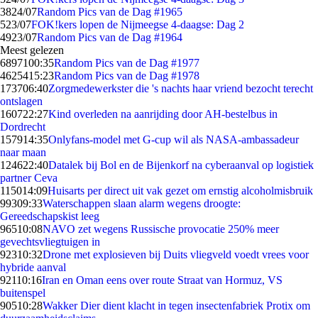
38
24/07
Random Pics van de Dag #1965
5
23/07
FOK!kers lopen de Nijmeegse 4-daagse: Dag 2
49
23/07
Random Pics van de Dag #1964
Meest gelezen
68971
00:35
Random Pics van de Dag #1977
46254
15:23
Random Pics van de Dag #1978
1737
06:40
Zorgmedewerkster die 's nachts haar vriend bezocht terecht
ontslagen
1607
22:27
Kind overleden na aanrijding door AH-bestelbus in
Dordrecht
1579
14:35
Onlyfans-model met G-cup wil als NASA-ambassadeur
naar maan
1246
22:40
Datalek bij Bol en de Bijenkorf na cyberaanval op logistiek
partner Ceva
1150
14:09
Huisarts per direct uit vak gezet om ernstig alcoholmisbruik
993
09:33
Waterschappen slaan alarm wegens droogte:
Gereedschapskist leeg
965
10:08
NAVO zet wegens Russische provocatie 250% meer
gevechtsvliegtuigen in
923
10:32
Drone met explosieven bij Duits vliegveld voedt vrees voor
hybride aanval
921
10:16
Iran en Oman eens over route Straat van Hormuz, VS
buitenspel
905
10:28
Wakker Dier dient klacht in tegen insectenfabriek Protix om