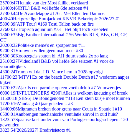
257
00:47
Hennie van der Most failliet verklaard
184
00:46
[RTL] B&B vol liefde 6de seizoen #4
273
00:44
De Avondetappe #176 - Met Ellen ten Damme.
4
00:40
Het gezellige Eurojackpot KNVB Bekertopic 2026/27 #1
58
00:39
[ATP Tour] #169 Tosti Tallon back on fire
276
00:37
Tropisch aquarium #73 - Het blijft toch kriebelen.
186
00:35
Big Brother International # 56 Worlds RLS, BBs, GH, GF,
OT
202
00:32
Politieke meme's en spotprenten #11
92
00:31
Vrouwen willen geen man meer #30
95
00:30
Koopzegels sparen bij AH duurt straks 2x zo lang
251
00:27
[Videoland] B&B vol liefde 6de seizoen #1 voor de
vooruitkijkers
43
00:24
Trump wil dat J.D. Vance hem in 2028 opvolgt
117
00:23
[MTV] Ex on the beach Double Dutch #17 wederom aapjes
kijken
177
00:22
Ajax is een parodie op een voetbalclub #7 Vuurwerkjes
60
00:19
[INFLUENCERS #296] Alles is welkom kneuzing of breuk
115
00:18
[SBS6] De Bondgenoten #318 Een klein kusje moet kunnen
172
00:16
Vandaag 40 jaar geleden... #3
144
00:06
Migranten breken door grens naar Ceuta in Spanje,l #10
65
00:01
Aanbrengen mechanische ventilatie zinvol in oud huis?
13
23:57
Spaanse kust onder vuur van Portugese oorlogsschepen: 120
gewonden
38
23:54
[2026/2027] Eredivisietoto #1