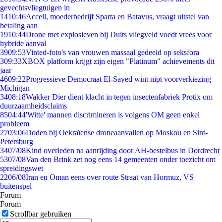
gevechtsvliegtuigen in
14
10:46
Accell, moederbedrijf Sparta en Batavus, vraagt uitstel van
betaling aan
19
10:44
Drone met explosieven bij Duits vliegveld voedt vrees voor
hybride aanval
39
09:53
Vinted-foto's van vrouwen massaal gedeeld op seksfora
3
09:33
XBOX platform krijgt zijn eigen "Platinum" achievements dit
jaar
46
09:22
Progressieve Democraat El-Sayed wint nipt voorverkiezing
Michigan
34
08:18
Wakker Dier dient klacht in tegen insectenfabriek Protix om
duurzaamheidsclaims
85
04:44
'Witte' mannen discrimineren is volgens OM geen enkel
probleem
27
03:06
Doden bij Oekraïense droneaanvallen op Moskou en Sint-
Petersburg
34
07/08
Kind overleden na aanrijding door AH-bestelbus in Dordrecht
53
07/08
Van den Brink zet nog eens 14 gemeenten onder toezicht om
spreidingswet
22
06/08
Iran en Oman eens over route Straat van Hormuz, VS
buitenspel
Forum
Forum
Scrollbar gebruiken