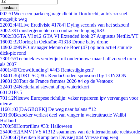
opslaan
0
02:51
Weer een parkeergarage dicht in Dordrecht, auto's zo snel
mogelijk weg
220
02:44
[Live Eredivisie #1784] Dying seconds van het seizoen!
30
02:39
Transfergeruchten en contractverlenging #83
70
02:33
GTA VI #12 GTA VI Extended look 27 Augustus Netflix/YT
160
02:32
Oorlog in Oekraïne #1318 Drone baby drone
149
02:09
NPO-manager Menno de Boer (47) op non-actief stuurde
dick-pic rond
73
01:55
Techniekles verdwijnt uit onderbouw: maar half zo veel uren
als 2007
40
01:40
[Crowdfunding] #443 Rentestijgingen?
134
01:36
[DRT SC] #6: RendacGoden sponsored by TONZON
198
01:28
Tour de France femmes 2026 #4 op de Ventoux
224
01:24
Nederland stevent af op watertekort
6
01:21
Ps 5
7
01:12
Nieuwe Europese richtlijn: vaker repareren ipv vervangen voor
nieuw
116
01:03
[DAGBOEK] De weg naar balans #12
2
01:00
Bezoeker verliest deel van vinger in waterattractie Walibi
Holland
37
00:58
Horrorfilms #33: Halloween
254
00:52
[AMV] VS #1312 spammers van de internationale rechtsorde
173
00:47
[Keuken Kampioen Divisie] #44 Vitesse mag weg