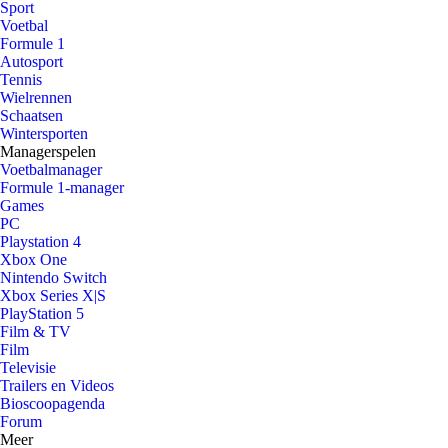
Sport
Voetbal
Formule 1
Autosport
Tennis
Wielrennen
Schaatsen
Wintersporten
Managerspelen
Voetbalmanager
Formule 1-manager
Games
PC
Playstation 4
Xbox One
Nintendo Switch
Xbox Series X|S
PlayStation 5
Film & TV
Film
Televisie
Trailers en Videos
Bioscoopagenda
Forum
Meer