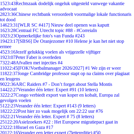
15
23:43
Rechtszaak dodelijk ongeluk uitgesteld vanwege vakantie
advocaat
28
23:36
Chinese rechtbank veroordeelt voormalige lokale functionaris
tot dood
146
23:31
[WLR SC #417] Nieuw deel openen was kaputt
16
23:28
Centraal FC Utrecht topic #88 - #CorreiaIn
10
23:23
Opmerkelijke foto's van Funda #243
194
23:17
[SBS6] De Oranjezomer #10 Helene je kan het niet stop
ermee
45
23:16
Jezelf gelukkig voelen als vrijgezelle vijftiger
19
23:07
Peter Faber is overleden
73
22:48
Afvallen met injecties #4
110
22:45
[FOK!Voetbalmanager 2026/2027] #1 We zijn er weer
118
22:37
Jonge Cambridge professor stapt op na claims over plagiaat
en leugens
90
22:36
ARC Raiders #7 - Don’t forget about Stella Montis
144
22:27
Verander één letter: Expert #91 (10 letters)
32
22:27
Congo verbiedt export van koper en kobalt, Europa zal
gevolgen voelen
51
22:23
Verander één letter: Expert #143 (9 letters)
182
22:22
Post hier zo vaak mogelijk om 22:22 uur #76
16
22:21
Verander één letter. Expert # 75 (8 letters)
251
22:20
Asielzoekers #22 : Het Europese migratiepact gaat in
232
22:18
Israel en Gaza #17
201
22:16
Verander een letter expert (7lettereditie) #50