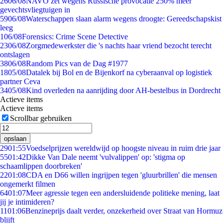
26
06/08
NAVO zet wegens Russische provocatie 250% meer
gevechtsvliegtuigen in
59
06/08
Waterschappen slaan alarm wegens droogte: Gereedschapskist
leeg
1
06/08
Forensics: Crime Scene Detective
23
06/08
Zorgmedewerkster die 's nachts haar vriend bezocht terecht
ontslagen
38
06/08
Random Pics van de Dag #1977
18
05/08
Datalek bij Bol en de Bijenkorf na cyberaanval op logistiek
partner Ceva
34
05/08
Kind overleden na aanrijding door AH-bestelbus in Dordrecht
Actieve items
Actieve items
Scrollbar gebruiken
opslaan
29
01:55
Voedselprijzen wereldwijd op hoogste niveau in ruim drie jaar
55
01:42
Dikke Van Dale neemt 'vulvalippen' op: 'stigma op
schaamlippen doorbreken'
22
01:08
CDA en D66 willen ingrijpen tegen 'gluurbrillen' die mensen
ongemerkt filmen
64
01:07
Meer agressie tegen een andersluidende politieke mening, laat
jij je intimideren?
11
01:06
Benzineprijs daalt verder, onzekerheid over Straat van Hormuz
blijft