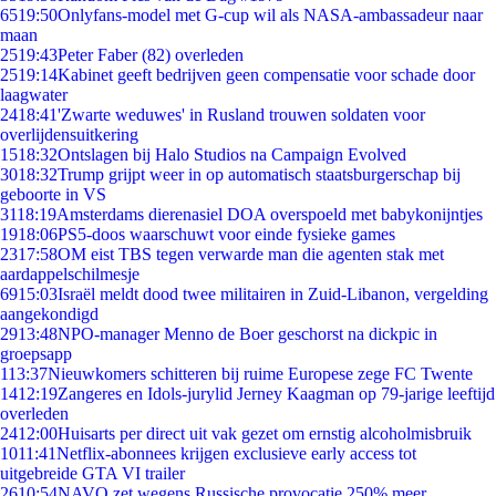
65
19:50
Onlyfans-model met G-cup wil als NASA-ambassadeur naar
maan
25
19:43
Peter Faber (82) overleden
25
19:14
Kabinet geeft bedrijven geen compensatie voor schade door
laagwater
24
18:41
'Zwarte weduwes' in Rusland trouwen soldaten voor
overlijdensuitkering
15
18:32
Ontslagen bij Halo Studios na Campaign Evolved
30
18:32
Trump grijpt weer in op automatisch staatsburgerschap bij
geboorte in VS
31
18:19
Amsterdams dierenasiel DOA overspoeld met babykonijntjes
19
18:06
PS5-doos waarschuwt voor einde fysieke games
23
17:58
OM eist TBS tegen verwarde man die agenten stak met
aardappelschilmesje
69
15:03
Israël meldt dood twee militairen in Zuid-Libanon, vergelding
aangekondigd
29
13:48
NPO-manager Menno de Boer geschorst na dickpic in
groepsapp
1
13:37
Nieuwkomers schitteren bij ruime Europese zege FC Twente
14
12:19
Zangeres en Idols-jurylid Jerney Kaagman op 79-jarige leeftijd
overleden
24
12:00
Huisarts per direct uit vak gezet om ernstig alcoholmisbruik
10
11:41
Netflix-abonnees krijgen exclusieve early access tot
uitgebreide GTA VI trailer
26
10:54
NAVO zet wegens Russische provocatie 250% meer