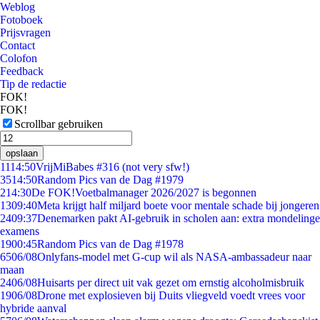
Weblog
Fotoboek
Prijsvragen
Contact
Colofon
Feedback
Tip de redactie
FOK!
FOK!
Scrollbar gebruiken
opslaan
11
14:50
VrijMiBabes #316 (not very sfw!)
35
14:50
Random Pics van de Dag #1979
2
14:30
De FOK!Voetbalmanager 2026/2027 is begonnen
13
09:40
Meta krijgt half miljard boete voor mentale schade bij jongeren
24
09:37
Denemarken pakt AI-gebruik in scholen aan: extra mondelinge
examens
19
00:45
Random Pics van de Dag #1978
65
06/08
Onlyfans-model met G-cup wil als NASA-ambassadeur naar
maan
24
06/08
Huisarts per direct uit vak gezet om ernstig alcoholmisbruik
19
06/08
Drone met explosieven bij Duits vliegveld voedt vrees voor
hybride aanval