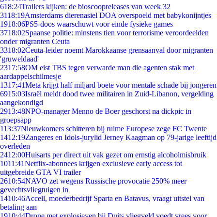
6
18:24
Trailers kijken: de bioscoopreleases van week 32
31
18:19
Amsterdams dierenasiel DOA overspoeld met babykonijntjes
19
18:06
PS5-doos waarschuwt voor einde fysieke games
37
18:02
Spaanse politie: minstens tien voor terrorisme veroordeelden
onder migranten Ceuta
33
18:02
Ceuta-leider noemt Marokkaanse grensaanval door migranten
'gruweldaad'
23
17:58
OM eist TBS tegen verwarde man die agenten stak met
aardappelschilmesje
13
17:41
Meta krijgt half miljard boete voor mentale schade bij jongeren
69
15:03
Israël meldt dood twee militairen in Zuid-Libanon, vergelding
aangekondigd
29
13:48
NPO-manager Menno de Boer geschorst na dickpic in
groepsapp
1
13:37
Nieuwkomers schitteren bij ruime Europese zege FC Twente
14
12:19
Zangeres en Idols-jurylid Jerney Kaagman op 79-jarige leeftijd
overleden
24
12:00
Huisarts per direct uit vak gezet om ernstig alcoholmisbruik
10
11:41
Netflix-abonnees krijgen exclusieve early access tot
uitgebreide GTA VI trailer
26
10:54
NAVO zet wegens Russische provocatie 250% meer
gevechtsvliegtuigen in
14
10:46
Accell, moederbedrijf Sparta en Batavus, vraagt uitstel van
betaling aan
19
10:44
Drone met explosieven bij Duits vliegveld voedt vrees voor