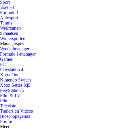
Sport
Voetbal
Formule 1
Autosport
Tennis
Wielrennen
Schaatsen
Wintersporten
Managerspelen
Voetbalmanager
Formule 1-manager
Games
PC
Playstation 4
Xbox One
Nintendo Switch
Xbox Series X|S
PlayStation 5
Film & TV
Film
Televisie
Trailers en Videos
Bioscoopagenda
Forum
Meer