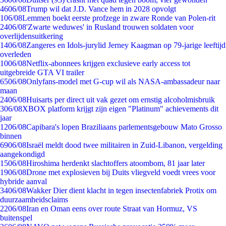
46
06/08
Trump wil dat J.D. Vance hem in 2028 opvolgt
1
06/08
Lemmen boekt eerste profzege in zware Ronde van Polen-rit
24
06/08
'Zwarte weduwes' in Rusland trouwen soldaten voor
overlijdensuitkering
14
06/08
Zangeres en Idols-jurylid Jerney Kaagman op 79-jarige leeftijd
overleden
10
06/08
Netflix-abonnees krijgen exclusieve early access tot
uitgebreide GTA VI trailer
65
06/08
Onlyfans-model met G-cup wil als NASA-ambassadeur naar
maan
24
06/08
Huisarts per direct uit vak gezet om ernstig alcoholmisbruik
3
06/08
XBOX platform krijgt zijn eigen "Platinum" achievements dit
jaar
12
06/08
Capibara's lopen Braziliaans parlementsgebouw Mato Grosso
binnen
69
06/08
Israël meldt dood twee militairen in Zuid-Libanon, vergelding
aangekondigd
15
06/08
Hiroshima herdenkt slachtoffers atoombom, 81 jaar later
19
06/08
Drone met explosieven bij Duits vliegveld voedt vrees voor
hybride aanval
34
06/08
Wakker Dier dient klacht in tegen insectenfabriek Protix om
duurzaamheidsclaims
22
06/08
Iran en Oman eens over route Straat van Hormuz, VS
buitenspel