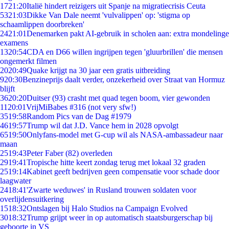
17
21:20
Italië hindert reizigers uit Spanje na migratiecrisis Ceuta
53
21:03
Dikke Van Dale neemt 'vulvalippen' op: 'stigma op
schaamlippen doorbreken'
24
21:01
Denemarken pakt AI-gebruik in scholen aan: extra mondelinge
examens
13
20:54
CDA en D66 willen ingrijpen tegen 'gluurbrillen' die mensen
ongemerkt filmen
20
20:49
Quake krijgt na 30 jaar een gratis uitbreiding
9
20:30
Benzineprijs daalt verder, onzekerheid over Straat van Hormuz
blijft
36
20:20
Duitser (93) crasht met quad tegen boom, vier gewonden
11
20:01
VrijMiBabes #316 (not very sfw!)
35
19:58
Random Pics van de Dag #1979
46
19:57
Trump wil dat J.D. Vance hem in 2028 opvolgt
65
19:50
Onlyfans-model met G-cup wil als NASA-ambassadeur naar
maan
25
19:43
Peter Faber (82) overleden
29
19:41
Tropische hitte keert zondag terug met lokaal 32 graden
25
19:14
Kabinet geeft bedrijven geen compensatie voor schade door
laagwater
24
18:41
'Zwarte weduwes' in Rusland trouwen soldaten voor
overlijdensuitkering
15
18:32
Ontslagen bij Halo Studios na Campaign Evolved
30
18:32
Trump grijpt weer in op automatisch staatsburgerschap bij
geboorte in VS