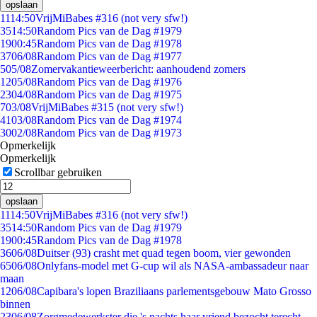
opslaan
11
14:50
VrijMiBabes #316 (not very sfw!)
35
14:50
Random Pics van de Dag #1979
19
00:45
Random Pics van de Dag #1978
37
06/08
Random Pics van de Dag #1977
5
05/08
Zomervakantieweerbericht: aanhoudend zomers
12
05/08
Random Pics van de Dag #1976
23
04/08
Random Pics van de Dag #1975
7
03/08
VrijMiBabes #315 (not very sfw!)
41
03/08
Random Pics van de Dag #1974
30
02/08
Random Pics van de Dag #1973
Opmerkelijk
Opmerkelijk
Scrollbar gebruiken
opslaan
11
14:50
VrijMiBabes #316 (not very sfw!)
35
14:50
Random Pics van de Dag #1979
19
00:45
Random Pics van de Dag #1978
36
06/08
Duitser (93) crasht met quad tegen boom, vier gewonden
65
06/08
Onlyfans-model met G-cup wil als NASA-ambassadeur naar
maan
12
06/08
Capibara's lopen Braziliaans parlementsgebouw Mato Grosso
binnen
23
06/08
Zorgmedewerkster die 's nachts haar vriend bezocht terecht