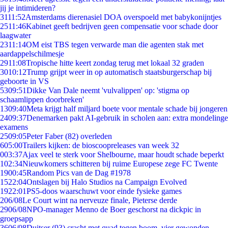
jij je intimideren?
31
11:52
Amsterdams dierenasiel DOA overspoeld met babykonijntjes
25
11:46
Kabinet geeft bedrijven geen compensatie voor schade door
laagwater
23
11:14
OM eist TBS tegen verwarde man die agenten stak met
aardappelschilmesje
29
11:08
Tropische hitte keert zondag terug met lokaal 32 graden
30
10:12
Trump grijpt weer in op automatisch staatsburgerschap bij
geboorte in VS
53
09:51
Dikke Van Dale neemt 'vulvalippen' op: 'stigma op
schaamlippen doorbreken'
13
09:40
Meta krijgt half miljard boete voor mentale schade bij jongeren
24
09:37
Denemarken pakt AI-gebruik in scholen aan: extra mondelinge
examens
25
09:05
Peter Faber (82) overleden
6
05:00
Trailers kijken: de bioscoopreleases van week 32
0
03:37
Ajax veel te sterk voor Shelbourne, maar houdt schade beperkt
1
02:34
Nieuwkomers schitteren bij ruime Europese zege FC Twente
19
00:45
Random Pics van de Dag #1978
15
22:04
Ontslagen bij Halo Studios na Campaign Evolved
19
22:01
PS5-doos waarschuwt voor einde fysieke games
2
06/08
Le Court wint na nerveuze finale, Pieterse derde
29
06/08
NPO-manager Menno de Boer geschorst na dickpic in
groepsapp
36
06/08
Duitser (93) crasht met quad tegen boom, vier gewonden