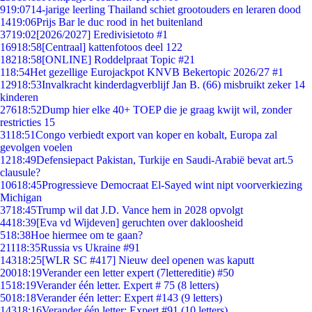
9
19:07
14-jarige leerling Thailand schiet grootouders en leraren dood
14
19:06
Prijs Bar le duc rood in het buitenland
37
19:02
[2026/2027] Eredivisietoto #1
169
18:58
[Centraal] kattenfotoos deel 122
182
18:58
[ONLINE] Roddelpraat Topic #21
1
18:54
Het gezellige Eurojackpot KNVB Bekertopic 2026/27 #1
129
18:53
Invalkracht kinderdagverblijf Jan B. (66) misbruikt zeker 14
kinderen
276
18:52
Dump hier elke 40+ TOEP die je graag kwijt wil, zonder
restricties 15
31
18:51
Congo verbiedt export van koper en kobalt, Europa zal
gevolgen voelen
12
18:49
Defensiepact Pakistan, Turkije en Saudi-Arabië bevat art.5
clausule?
106
18:45
Progressieve Democraat El-Sayed wint nipt voorverkiezing
Michigan
37
18:45
Trump wil dat J.D. Vance hem in 2028 opvolgt
44
18:39
[Eva vd Wijdeven] geruchten over dakloosheid
5
18:38
Hoe hiermee om te gaan?
211
18:35
Russia vs Ukraine #91
143
18:25
[WLR SC #417] Nieuw deel openen was kaputt
200
18:19
Verander een letter expert (7lettereditie) #50
15
18:19
Verander één letter. Expert # 75 (8 letters)
50
18:18
Verander één letter: Expert #143 (9 letters)
143
18:16
Verander één letter: Expert #91 (10 letters)