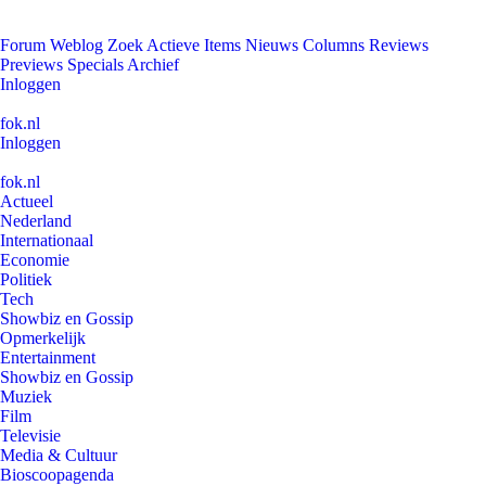
Forum
Weblog
Zoek
Actieve Items
Nieuws
Columns
Reviews
Previews
Specials
Archief
Inloggen
fok.nl
Inloggen
fok.nl
Actueel
Nederland
Internationaal
Economie
Politiek
Tech
Showbiz en Gossip
Opmerkelijk
Entertainment
Showbiz en Gossip
Muziek
Film
Televisie
Media & Cultuur
Bioscoopagenda