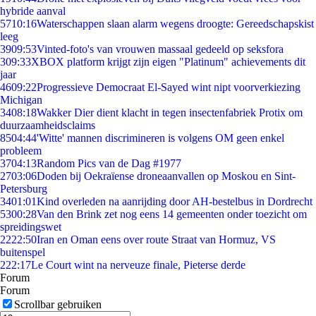
hybride aanval
57
10:16
Waterschappen slaan alarm wegens droogte: Gereedschapskist
leeg
39
09:53
Vinted-foto's van vrouwen massaal gedeeld op seksfora
3
09:33
XBOX platform krijgt zijn eigen "Platinum" achievements dit
jaar
46
09:22
Progressieve Democraat El-Sayed wint nipt voorverkiezing
Michigan
34
08:18
Wakker Dier dient klacht in tegen insectenfabriek Protix om
duurzaamheidsclaims
85
04:44
'Witte' mannen discrimineren is volgens OM geen enkel
probleem
37
04:13
Random Pics van de Dag #1977
27
03:06
Doden bij Oekraïense droneaanvallen op Moskou en Sint-
Petersburg
34
01:01
Kind overleden na aanrijding door AH-bestelbus in Dordrecht
53
00:28
Van den Brink zet nog eens 14 gemeenten onder toezicht om
spreidingswet
22
22:50
Iran en Oman eens over route Straat van Hormuz, VS
buitenspel
2
22:17
Le Court wint na nerveuze finale, Pieterse derde
Forum
Forum
Scrollbar gebruiken