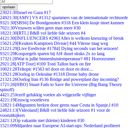
opslaan
230
21:30
Israel en Gaza #17
249
21:30
[AMV] VS #1312 spammers van de internationale rechtsorde
93
21:30
[SBS6] De Bondgenoten #318 Een klein kusje moet kunnen
70
21:30
Vrouwen willen geen man meer #30
182
21:30
[RTL] B&B vol liefde 6de seizoen #4
41
21:30
[INFLUENCERS #296] Alles is welkom kneuzing of breuk
156
21:29
[Keuken Kampioen Divisie] #44 Vitesse mag weg
212
21:29
[Live Eredivisie #1784] Dying seconds van het seizoen!
93
21:29
Koopzegels sparen bij AH duurt straks 2x zo lang
173
21:28
Wat is jullie binnenhuistemperatuur? #81 Horrorzomer
29
21:28
[ATP Tour] #169 Tosti Tallon back on fire
100
21:28
Teltopic #1563 tel door en door en door....
129
21:28
Oorlog in Oekraïne #1318 Drone baby drone
213
21:26
Oorlog Iran #136 Bridge and powerplant day incoming?
17
21:26
[HBO] Stuart Fails to Save the Universe (Big Bang Theory
spinoff)
44
21:25
Jezelf gelukkig voelen als vrijgezelle vijftiger
42
21:19
Eeuwig voortleven
128
21:14
Migranten breken door grens naar Ceuta in Spanje,l #10
248
21:13
[Videoland] B&B vol liefde 6de seizoen #1 voor de
vooruitkijkers
24
21:12
Op vakantie met (kleine) kinderen #30
15
21:09
Miljarden naar Europese AI-start-ups: Nederland profiteert