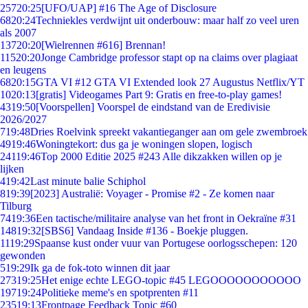
257
20:25
[UFO/UAP] #16 The Age of Disclosure
68
20:24
Techniekles verdwijnt uit onderbouw: maar half zo veel uren
als 2007
137
20:20
[Wielrennen #616] Brennan!
115
20:20
Jonge Cambridge professor stapt op na claims over plagiaat
en leugens
68
20:15
GTA VI #12 GTA VI Extended look 27 Augustus Netflix/YT
10
20:13
[gratis] Videogames Part 9: Gratis en free-to-play games!
43
19:50
[Voorspellen] Voorspel de eindstand van de Eredivisie
2026/2027
7
19:48
Dries Roelvink spreekt vakantieganger aan om gele zwembroek
49
19:46
Woningtekort: dus ga je woningen slopen, logisch
241
19:46
Top 2000 Editie 2025 #243 Alle dikzakken willen op je
lijken
4
19:42
Last minute balie Schiphol
8
19:39
[2023] Australië: Voyager - Promise #2 - Ze komen naar
Tilburg
74
19:36
Een tactische/militaire analyse van het front in Oekraïne #31
148
19:32
[SBS6] Vandaag Inside #136 - Boekje pluggen.
11
19:29
Spaanse kust onder vuur van Portugese oorlogsschepen: 120
gewonden
5
19:29
Ik ga de fok-toto winnen dit jaar
273
19:25
Het enige echte LEGO-topic #45 LEGOOOOOOOOOOO
197
19:24
Politieke meme's en spotprenten #11
235
19:13
Frontpage Feedback Topic #60