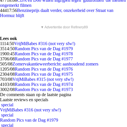
477
18:08
CDA en D66 willen ingrijpen tegen 'gluurbrillen' die mensen
ongemerkt filmen
444
17:56
Benzineprijs daalt verder, onzekerheid over Straat van
Hormuz blijft
▼ Advertentie door Refinery89
Lees ook
11
14:50
VrijMiBabes #316 (not very sfw!)
35
14:50
Random Pics van de Dag #1979
19
00:45
Random Pics van de Dag #1978
37
06/08
Random Pics van de Dag #1977
5
05/08
Zomervakantieweerbericht: aanhoudend zomers
12
05/08
Random Pics van de Dag #1976
23
04/08
Random Pics van de Dag #1975
7
03/08
VrijMiBabes #315 (not very sfw!)
41
03/08
Random Pics van de Dag #1974
30
02/08
Random Pics van de Dag #1973
De comments staan op de laatste pagina
Laatste reviews en specials
special
VrijMiBabes #316 (not very sfw!)
special
Random Pics van de Dag #1979
special