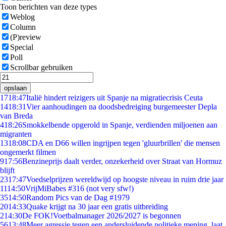
Toon berichten van deze types
Weblog
Column
(P)review
Special
Poll
Scrollbar gebruiken
opslaan
17
18:47
Italië hindert reizigers uit Spanje na migratiecrisis Ceuta
14
18:31
Vier aanhoudingen na doodsbedreiging burgemeester Depla
van Breda
4
18:26
Smokkelbende opgerold in Spanje, verdienden miljoenen aan
migranten
13
18:08
CDA en D66 willen ingrijpen tegen 'gluurbrillen' die mensen
ongemerkt filmen
9
17:56
Benzineprijs daalt verder, onzekerheid over Straat van Hormuz
blijft
23
17:47
Voedselprijzen wereldwijd op hoogste niveau in ruim drie jaar
11
14:50
VrijMiBabes #316 (not very sfw!)
35
14:50
Random Pics van de Dag #1979
20
14:33
Quake krijgt na 30 jaar een gratis uitbreiding
2
14:30
De FOK!Voetbalmanager 2026/2027 is begonnen
56
13:48
Meer agressie tegen een andersluidende politieke mening, laat