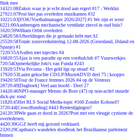
flink mee
143
21:08
Zaken waar je je echt dood aan ergert #17 - Werklui
279
21:07
Post hier pas overleden muzikanten #32
102
21:03
[FOK!Voetbalmanager 2026/2027] #1 We zijn er weer
62
21:00
Aanbrengen mechanische ventilatie zinvol in oud huis?
16
20:59
William Orbit overleden
248
20:58
Afbeeldingen die je gemaakt hebt met AI
255
20:58
Totale zonsverduistering 12-08-2026 (Groenland, IJsland en
Spanje) #1
72
20:55
Afvallen met injecties #4
168
20:55
Ajax is een parodie op een voetbalclub #7 Vuurwerkjes
7
20:54
Opmerkelijke foto's van Funda #243
159
20:53
Via Pecunia - Het geld ligt op straat! #2
179
20:53
Laatst gekochte CD/LP/MuziekDVD deel 75 | koopjes
194
20:50
Tour de France femmes 2026 #4 op de Ventoux
287
20:49
[Dagboek] Veel aan hoofd - Deel 27
144
20:46
NPO-manager Menno de Boer (47) op non-actief stuurde
dick-pic rond
118
20:45
Het RLS Social Media-topic #160 Zonder Kolonel!!
37
20:44
[Crowdfunding] #443 Rentestijgingen?
241
20:39
Wie gaan er dood in 2026?Post met een vleugje cynisme de
overledenen.
44
20:30
GGZ heeft mij gezond verklaard.
23
20:29
Capibara's wandelen doodleuk het Braziliaanse parlement
binnen