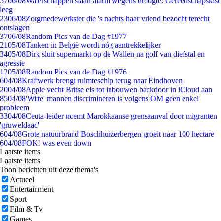
57
06/08
Waterschappen slaan alarm wegens droogte: Gereedschapskist
leeg
23
06/08
Zorgmedewerkster die 's nachts haar vriend bezocht terecht
ontslagen
37
06/08
Random Pics van de Dag #1977
21
05/08
Tanken in België wordt nóg aantrekkelijker
34
05/08
Dirk sluit supermarkt op de Wallen na golf van diefstal en
agressie
12
05/08
Random Pics van de Dag #1976
6
04/08
Kraftwerk brengt ruimteschip terug naar Eindhoven
20
04/08
Apple vecht Britse eis tot inbouwen backdoor in iCloud aan
85
04/08
'Witte' mannen discrimineren is volgens OM geen enkel
probleem
33
04/08
Ceuta-leider noemt Marokkaanse grensaanval door migranten
'gruweldaad'
6
04/08
Grote natuurbrand Boschhuizerbergen groeit naar 100 hectare
6
04/08
FOK! was even down
Laatste items
Laatste items
Toon berichten uit deze thema's
Actueel
Entertainment
Sport
Film & Tv
Games