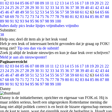
01
02
03
04
05
06
07
08
09
10
11
12
13
14
15
16
17
18
19
20
21
22
23
24
25
26
27
28
29
30
31
32
33
34
35
36
37
38
39
40
41
42
43
44
45
46
47
48
49
50
51
52
53
54
55
56
57
58
59
60
61
62
63
64
65
66
67
68
69
70
71
72
73
74
75
76
77
78
79
80
81
82
83
84
85
86
87
88
89
90
91
92
93
94
95
96
97
98
99
100
babes
daily pics
leuke lijstjes
vrijmibabes
vrijmibo
Submitter:
38
Help ons; deel dit item als je het leuk vond
Heb je een leuk of interessant bericht gevonden dat je graag op FOK!
terug ziet?
Tip ons dan via de submit!
Zoek jij altijd de leukste nieuwtjes en kun je daar leuk over schrijven?
Meld je aan als nieuwsposter!
Paginaoverzicht
01
02
03
04
05
06
07
08
09
10
11
12
13
14
15
16
17
18
19
20
21
22
23
24
25
26
27
28
29
30
31
32
33
34
35
36
37
38
39
40
41
42
43
44
45
46
47
48
49
50
51
52
53
54
55
56
57
58
59
60
61
62
63
64
65
66
67
68
69
70
71
72
73
74
75
76
77
78
79
80
81
82
83
84
85
86
87
88
89
90
91
92
93
94
95
96
97
98
99
100
Danny
Danny is de initiatiefnemer, oprichter en eigenaar van FOK.nl. Hij is
maar zelden serieus, heeft een uitgesproken Rotterdamse mening die
lang niet altijd politiek correct is en bezit de bizarre eigenschap mensen
op de kast te jagen, waar dat eigenlijk nooit de bedoeling is. Houdt van