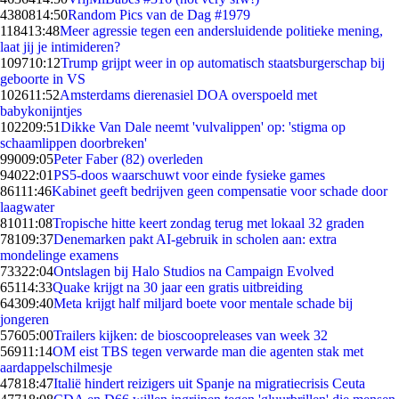
43808
14:50
Random Pics van de Dag #1979
1184
13:48
Meer agressie tegen een andersluidende politieke mening,
laat jij je intimideren?
1097
10:12
Trump grijpt weer in op automatisch staatsburgerschap bij
geboorte in VS
1026
11:52
Amsterdams dierenasiel DOA overspoeld met
babykonijntjes
1022
09:51
Dikke Van Dale neemt 'vulvalippen' op: 'stigma op
schaamlippen doorbreken'
990
09:05
Peter Faber (82) overleden
940
22:01
PS5-doos waarschuwt voor einde fysieke games
861
11:46
Kabinet geeft bedrijven geen compensatie voor schade door
laagwater
810
11:08
Tropische hitte keert zondag terug met lokaal 32 graden
781
09:37
Denemarken pakt AI-gebruik in scholen aan: extra
mondelinge examens
733
22:04
Ontslagen bij Halo Studios na Campaign Evolved
651
14:33
Quake krijgt na 30 jaar een gratis uitbreiding
643
09:40
Meta krijgt half miljard boete voor mentale schade bij
jongeren
576
05:00
Trailers kijken: de bioscoopreleases van week 32
569
11:14
OM eist TBS tegen verwarde man die agenten stak met
aardappelschilmesje
478
18:47
Italië hindert reizigers uit Spanje na migratiecrisis Ceuta