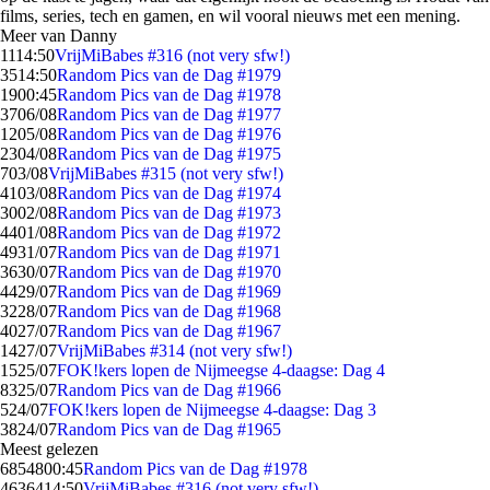
films, series, tech en gamen, en wil vooral nieuws met een mening.
Meer van Danny
11
14:50
VrijMiBabes #316 (not very sfw!)
35
14:50
Random Pics van de Dag #1979
19
00:45
Random Pics van de Dag #1978
37
06/08
Random Pics van de Dag #1977
12
05/08
Random Pics van de Dag #1976
23
04/08
Random Pics van de Dag #1975
7
03/08
VrijMiBabes #315 (not very sfw!)
41
03/08
Random Pics van de Dag #1974
30
02/08
Random Pics van de Dag #1973
44
01/08
Random Pics van de Dag #1972
49
31/07
Random Pics van de Dag #1971
36
30/07
Random Pics van de Dag #1970
44
29/07
Random Pics van de Dag #1969
32
28/07
Random Pics van de Dag #1968
40
27/07
Random Pics van de Dag #1967
14
27/07
VrijMiBabes #314 (not very sfw!)
15
25/07
FOK!kers lopen de Nijmeegse 4-daagse: Dag 4
83
25/07
Random Pics van de Dag #1966
5
24/07
FOK!kers lopen de Nijmeegse 4-daagse: Dag 3
38
24/07
Random Pics van de Dag #1965
Meest gelezen
68548
00:45
Random Pics van de Dag #1978
46364
14:50
VrijMiBabes #316 (not very sfw!)