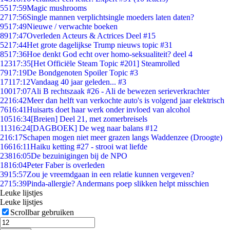
55
17:59
Magic mushrooms
27
17:56
Single mannen verplichtsingle moeders laten daten?
95
17:49
Nieuwe / verwachte boeken
89
17:47
Overleden Acteurs & Actrices Deel #15
52
17:44
Het grote dagelijkse Trump nieuws topic #31
85
17:36
Hoe denkt God echt over homo-seksualiteit? deel 4
123
17:35
[Het Officiële Steam Topic #201] Steamrolled
79
17:19
De Bondgenoten Spoiler Topic #3
171
17:12
Vandaag 40 jaar geleden... #3
100
17:07
Ali B rechtszaak #26 - Ali de bewezen serieverkrachter
22
16:42
Meer dan helft van verkochte auto's is volgend jaar elektrisch
76
16:41
Huisarts doet haar werk onder invloed van alcohol
105
16:34
[Breien] Deel 21, met zomerbreisels
113
16:24
[DAGBOEK] De weg naar balans #12
2
16:17
Schapen mogen niet meer grazen langs Waddenzee (Droogte)
166
16:11
Haiku ketting #27 - strooi wat liefde
238
16:05
De bezuinigingen bij de NPO
18
16:04
Peter Faber is overleden
39
15:57
Zou je vreemdgaan in een relatie kunnen vergeven?
27
15:39
Pinda-allergie? Andermans poep slikken helpt misschien
Leuke lijstjes
Leuke lijstjes
Scrollbar gebruiken