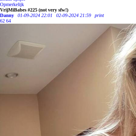
Opmerkelijk
VrijMiBabes #225 (not very sfw!)
Danny
01-09-2024 22:01
02-09-2024 21:59
print
62
64