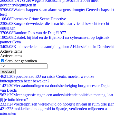
26
06/08
NAVO zet wegens Russische provocatie 250% meer
gevechtsvliegtuigen in
57
06/08
Waterschappen slaan alarm wegens droogte: Gereedschapskist
leeg
1
06/08
Forensics: Crime Scene Detective
23
06/08
Zorgmedewerkster die 's nachts haar vriend bezocht terecht
ontslagen
37
06/08
Random Pics van de Dag #1977
18
05/08
Datalek bij Bol en de Bijenkorf na cyberaanval op logistiek
partner Ceva
34
05/08
Kind overleden na aanrijding door AH-bestelbus in Dordrecht
Actieve items
Actieve items
Scrollbar gebruiken
opslaan
46
21:30
Spoedberaad EU na crisis Ceuta, moeten we onze
buitengrenzen beter bewaken?
14
21:30
Vier aanhoudingen na doodsbedreiging burgemeester Depla
van Breda
56
21:29
Meer agressie tegen een andersluidende politieke mening, laat
jij je intimideren?
23
21:24
Voedselprijzen wereldwijd op hoogste niveau in ruim drie jaar
4
21:22
Smokkelbende opgerold in Spanje, verdienden miljoenen aan
migranten