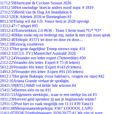
117
12:59
Hurricane & Cyclone Season 2026
103
12:58
Het oneindige 'doet-ie anders nooit'-topic # 1819
271
12:55
Beeld van de Dag Art Installation b
10
12:52
EK Atletiek 2026 te Birmingham #1
80
12:50
Trump wil dat J.D. Vance hem in 2028 opvolgt
135
12:47
+7 telspel #95
185
12:43
Touwtrekken 2.0 #636 - Team 1 beste team *G* *O*
105
12:40
Man zoekt mij en bedreigt mij, nadat ik met zijn zoon sprak
209
12:40
Teltopic #1571 tel door en door en door....
59
12:39
Eeuwig voortleven
72
12:37
Het grote dagelijkse Trump nieuws topic #31
160
12:31
[CUL TV] Masterchef Australië 2026
207
12:24
Verander een letter expert (7lettereditie) #50
21
12:22
Verander één letter. Expert # 75 (8 letters)
56
12:20
Verander één letter: Expert #143 (9 letters)
149
12:20
Verander één letter: Expert #91 (10 letters)
69
12:17
Het grote Baktopic (voor bakfoto's, -vragen en -tips) #42
29
12:10
Ariana Grande verlaat de spotlight.
204
11:59
[RTL] B&B vol liefde 6de seizoen #4
154
11:54
Sterren toen en nu #11
163
11:53
Algemeen steektopic, waar er een steekje los zit #3
10
11:23
Hoeveel geld spendeer jij aan je beginnende relatie?
129
11:12
Post hier zo vaak mogelijk om 11:11 #39 Vanz11
140
11:08
Meisjesnamenlepeltopic #367 LOOOOL LAPO
114
11:07
[FOK!Voetbalmanager 2026/2027] #1 We zijn er weer