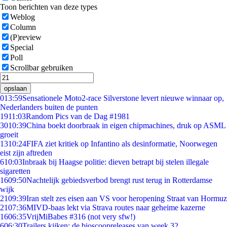
Toon berichten van deze types
Weblog
Column
(P)review
Special
Poll
Scrollbar gebruiken
opslaan
0
13:59
Sensationele Moto2-race Silverstone levert nieuwe winnaar op,
Nederlanders buiten de punten
19
11:03
Random Pics van de Dag #1981
30
10:39
China boekt doorbraak in eigen chipmachines, druk op ASML
groeit
13
10:24
FIFA ziet kritiek op Infantino als desinformatie, Noorwegen
eist zijn aftreden
6
10:03
Inbraak bij Haagse politie: dieven betrapt bij stelen illegale
sigaretten
16
09:50
Nachtelijk gebiedsverbod brengt rust terug in Rotterdamse
wijk
21
09:39
Iran stelt zes eisen aan VS voor heropening Straat van Hormuz
21
07:36
MIVD-baas lekt via Strava routes naar geheime kazerne
16
06:35
VrijMiBabes #316 (not very sfw!)
6
06:30
Trailers kijken: de bioscoopreleases van week 32