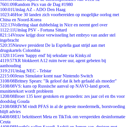
76
01:09
Random Pics van de Dag #1980
1
00:01
Uitslag AZ - ADO Den Haag
10
23:46
Hoe 30 landen zich voorbereiden op mogelijke oorlog met
China en Noord-Korea
3
22:13
Vollering slaat dubbelslag in Nice en neemt geel over
11
22:11
Uitslag PSV - Fortuna Sittard
8
21:14
Vrouw krijgt door verwisseling het embryo van ander stel
ingebracht
5
20:35
Nieuwe president De la Espriella gaat strijd aan met
drugskartels Colombia
13
20:11
Geen 'happy end' bij seksdate via Kinky.nl
41
19:57
XR blokkeert A12 ruim twee uur, agent gebeten bij
aanhouding
3
19:21
Uitslag NEC - Telstar
22
15:00
Jesus Simulator komt naar Nintendo Switch
31
08/08
Britney Spears: "Ik geloof dat ik heb gefaald als moeder"
51
08/08
VS: kans op Russische aanval op NAVO-land groeit,
munitietekort wordt probleem
12
08/08
Broer 135 keer gestoken en gesneden: zes jaar cel en tbs voor
doodslag Gouda
21
08/08
RIVM vindt PFAS in al de geteste moedermelk, borstvoeding
blijft advies
64
08/08
EU bekritiseert Meta en TikTok om verspreiden desinformatie
Ceuta
44
08/08
Houthi's vallen Saoedi-Arabië en Jemen aan, dreigen met