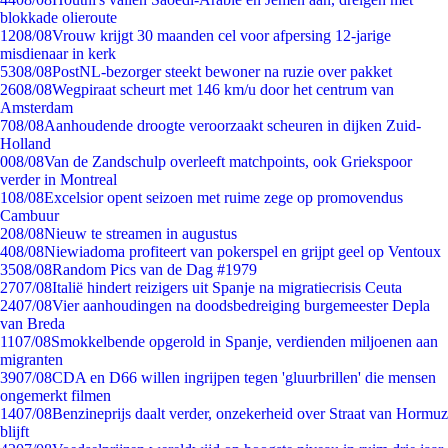
blokkade olieroute
12
08/08
Vrouw krijgt 30 maanden cel voor afpersing 12-jarige
misdienaar in kerk
53
08/08
PostNL-bezorger steekt bewoner na ruzie over pakket
26
08/08
Wegpiraat scheurt met 146 km/u door het centrum van
Amsterdam
7
08/08
Aanhoudende droogte veroorzaakt scheuren in dijken Zuid-
Holland
0
08/08
Van de Zandschulp overleeft matchpoints, ook Griekspoor
verder in Montreal
1
08/08
Excelsior opent seizoen met ruime zege op promovendus
Cambuur
2
08/08
Nieuw te streamen in augustus
4
08/08
Niewiadoma profiteert van pokerspel en grijpt geel op Ventoux
35
08/08
Random Pics van de Dag #1979
27
07/08
Italië hindert reizigers uit Spanje na migratiecrisis Ceuta
24
07/08
Vier aanhoudingen na doodsbedreiging burgemeester Depla
van Breda
11
07/08
Smokkelbende opgerold in Spanje, verdienden miljoenen aan
migranten
39
07/08
CDA en D66 willen ingrijpen tegen 'gluurbrillen' die mensen
ongemerkt filmen
14
07/08
Benzineprijs daalt verder, onzekerheid over Straat van Hormuz
blijft