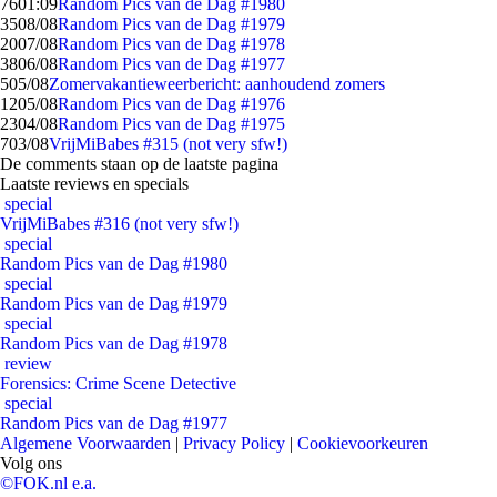
76
01:09
Random Pics van de Dag #1980
35
08/08
Random Pics van de Dag #1979
20
07/08
Random Pics van de Dag #1978
38
06/08
Random Pics van de Dag #1977
5
05/08
Zomervakantieweerbericht: aanhoudend zomers
12
05/08
Random Pics van de Dag #1976
23
04/08
Random Pics van de Dag #1975
7
03/08
VrijMiBabes #315 (not very sfw!)
De comments staan op de laatste pagina
Laatste reviews en specials
special
VrijMiBabes #316 (not very sfw!)
special
Random Pics van de Dag #1980
special
Random Pics van de Dag #1979
special
Random Pics van de Dag #1978
review
Forensics: Crime Scene Detective
special
Random Pics van de Dag #1977
Algemene Voorwaarden
|
Privacy Policy
|
Cookievoorkeuren
Volg ons
©FOK.nl e.a.