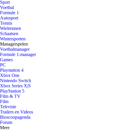
Sport
Voetbal
Formule 1
Autosport
Tennis
Wielrennen
Schaatsen
Wintersporten
Managerspelen
Voetbalmanager
Formule 1-manager
Games
PC
Playstation 4
Xbox One
Nintendo Switch
Xbox Series X|S
PlayStation 5
Film & TV
Film
Televisie
Trailers en Videos
Bioscoopagenda
Forum
Meer