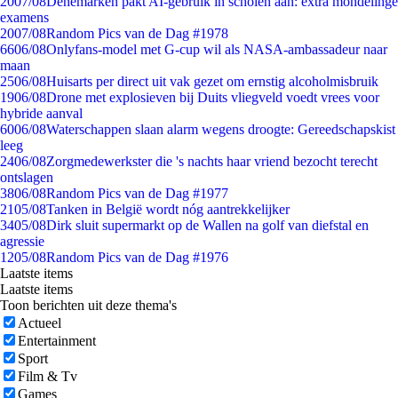
20
07/08
Denemarken pakt AI-gebruik in scholen aan: extra mondelinge
examens
20
07/08
Random Pics van de Dag #1978
66
06/08
Onlyfans-model met G-cup wil als NASA-ambassadeur naar
maan
25
06/08
Huisarts per direct uit vak gezet om ernstig alcoholmisbruik
19
06/08
Drone met explosieven bij Duits vliegveld voedt vrees voor
hybride aanval
60
06/08
Waterschappen slaan alarm wegens droogte: Gereedschapskist
leeg
24
06/08
Zorgmedewerkster die 's nachts haar vriend bezocht terecht
ontslagen
38
06/08
Random Pics van de Dag #1977
21
05/08
Tanken in België wordt nóg aantrekkelijker
34
05/08
Dirk sluit supermarkt op de Wallen na golf van diefstal en
agressie
12
05/08
Random Pics van de Dag #1976
Laatste items
Laatste items
Toon berichten uit deze thema's
Actueel
Entertainment
Sport
Film & Tv
Games