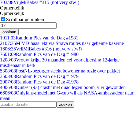
7
03/08
VrijMiBabes #315 (not very sfw!)
Opmerkelijk
Opmerkelijk
Scrollbar gebruiken
opslaan
19
11:03
Random Pics van de Dag #1981
21
07:36
MIVD-baas lekt via Strava routes naar geheime kazerne
16
06:35
VrijMiBabes #316 (not very sfw!)
76
01:09
Random Pics van de Dag #1980
12
08/08
Vrouw krijgt 30 maanden cel voor afpersing 12-jarige
misdienaar in kerk
53
08/08
PostNL-bezorger steekt bewoner na ruzie over pakket
35
08/08
Random Pics van de Dag #1979
20
07/08
Random Pics van de Dag #1978
40
06/08
Duitser (93) crasht met quad tegen boom, vier gewonden
66
06/08
Onlyfans-model met G-cup wil als NASA-ambassadeur naar
maan