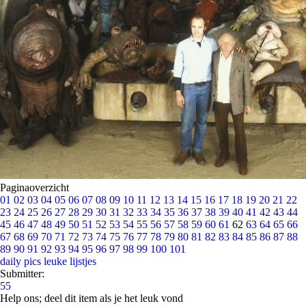
Paginaoverzicht
01
02
03
04
05
06
07
08
09
10
11
12
13
14
15
16
17
18
19
20
21
22
23
24
25
26
27
28
29
30
31
32
33
34
35
36
37
38
39
40
41
42
43
44
45
46
47
48
49
50
51
52
53
54
55
56
57
58
59
60
61
62
63
64
65
66
67
68
69
70
71
72
73
74
75
76
77
78
79
80
81
82
83
84
85
86
87
88
89
90
91
92
93
94
95
96
97
98
99
100
101
daily pics
leuke lijstjes
Submitter:
55
Help ons; deel dit item als je het leuk vond