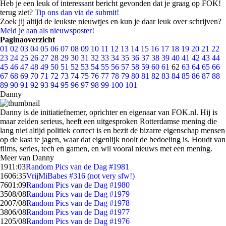
Heb je een leuk of interessant bericht gevonden dat je graag op FOK!
terug ziet?
Tip ons dan via de submit!
Zoek jij altijd de leukste nieuwtjes en kun je daar leuk over schrijven?
Meld je aan als nieuwsposter!
Paginaoverzicht
01
02
03
04
05
06
07
08
09
10
11
12
13
14
15
16
17
18
19
20
21
22
23
24
25
26
27
28
29
30
31
32
33
34
35
36
37
38
39
40
41
42
43
44
45
46
47
48
49
50
51
52
53
54
55
56
57
58
59
60
61
62
63
64
65
66
67
68
69
70
71
72
73
74
75
76
77
78
79
80
81
82
83
84
85
86
87
88
89
90
91
92
93
94
95
96
97
98
99
100
101
Danny
Danny is de initiatiefnemer, oprichter en eigenaar van FOK.nl. Hij is
maar zelden serieus, heeft een uitgesproken Rotterdamse mening die
lang niet altijd politiek correct is en bezit de bizarre eigenschap mensen
op de kast te jagen, waar dat eigenlijk nooit de bedoeling is. Houdt van
films, series, tech en gamen, en wil vooral nieuws met een mening.
Meer van Danny
19
11:03
Random Pics van de Dag #1981
16
06:35
VrijMiBabes #316 (not very sfw!)
76
01:09
Random Pics van de Dag #1980
35
08/08
Random Pics van de Dag #1979
20
07/08
Random Pics van de Dag #1978
38
06/08
Random Pics van de Dag #1977
12
05/08
Random Pics van de Dag #1976