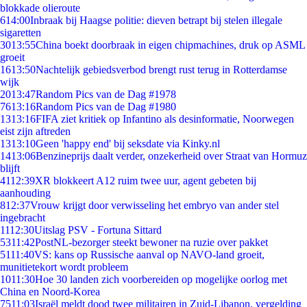
blokkade olieroute
6
14:00
Inbraak bij Haagse politie: dieven betrapt bij stelen illegale
sigaretten
30
13:55
China boekt doorbraak in eigen chipmachines, druk op ASML
groeit
16
13:50
Nachtelijk gebiedsverbod brengt rust terug in Rotterdamse
wijk
20
13:47
Random Pics van de Dag #1978
76
13:16
Random Pics van de Dag #1980
13
13:16
FIFA ziet kritiek op Infantino als desinformatie, Noorwegen
eist zijn aftreden
13
13:10
Geen 'happy end' bij seksdate via Kinky.nl
14
13:06
Benzineprijs daalt verder, onzekerheid over Straat van Hormuz
blijft
41
12:39
XR blokkeert A12 ruim twee uur, agent gebeten bij
aanhouding
8
12:37
Vrouw krijgt door verwisseling het embryo van ander stel
ingebracht
11
12:30
Uitslag PSV - Fortuna Sittard
53
11:42
PostNL-bezorger steekt bewoner na ruzie over pakket
51
11:40
VS: kans op Russische aanval op NAVO-land groeit,
munitietekort wordt probleem
10
11:30
Hoe 30 landen zich voorbereiden op mogelijke oorlog met
China en Noord-Korea
75
11:03
Israël meldt dood twee militairen in Zuid-Libanon, vergelding