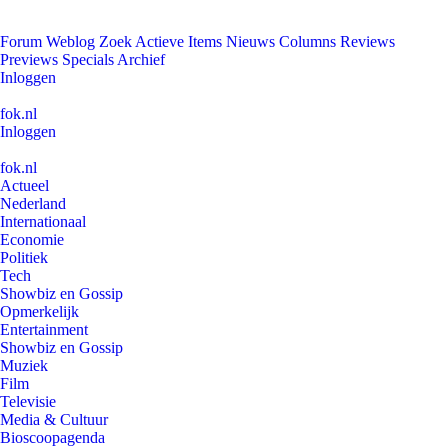
Forum
Weblog
Zoek
Actieve Items
Nieuws
Columns
Reviews
Previews
Specials
Archief
Inloggen
fok.nl
Inloggen
fok.nl
Actueel
Nederland
Internationaal
Economie
Politiek
Tech
Showbiz en Gossip
Opmerkelijk
Entertainment
Showbiz en Gossip
Muziek
Film
Televisie
Media & Cultuur
Bioscoopagenda