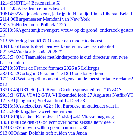
12
14:03
[RTL4] Bestemming X
131
14:02
Afvallen met injecties #4
196
14:02
Wat je ook stemt, je krijgt in NL altijd Links Liberaal Beleid.
21
14:00
Burgemeester Mamdani van New York
93
13:56
Nederlandse Politiek #725
266
13:56
Agent smijt zwangere vrouw op de grond, onderzoek gestart
#2
3
13:55
Oorlog Iran #137 Op naar een mooie toekomst
139
13:55
Huisarts doet haar werk onder invloed van alcohol
82
13:54
Vuelta a España 2026 #1
56
13:54
OM-Teamleider met kinderporno is oud-directeur van twee
basisscholen
227
13:53
Tour de France femmes 2026 #5 Lollergps
287
13:52
Oorlog in Oekraïne #1318 Drone baby drone
171
13:47
Wat is op dit moment volgens jou de meest irritante reclame?
#12
137
13:45
[DRT SC] #6: RendacGoden sponsored by TONZON
99
13:34
GTA VI #12 GTA VI Extended look 27 Augustus Netflix/YT
12
13:31
[Dagboek] Veel aan hoofd - Deel 28
252
13:30
Asielzoekers #22 : Het Europese migratiepact gaat in
12
13:26
Ik krijg hier zweethanden van.
182
13:19
[Keuken Kampioen Divisie] #44 Vitesse mag weg
136
13:08
Hoe denkt God echt over homo-seksualiteit? deel 4
123
13:03
Vrouwen willen geen man meer #30
9
13:00
Orkaan Dolphin treft zuiden van Japan