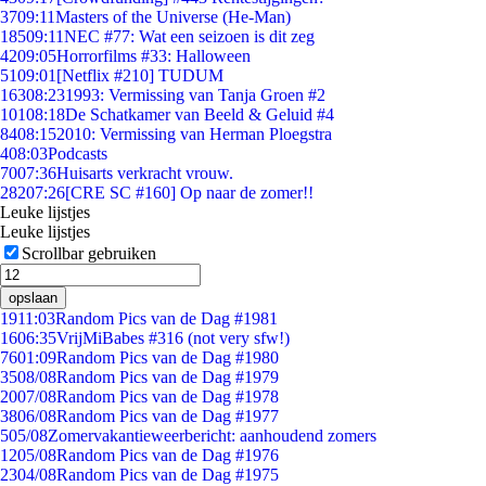
37
09:11
Masters of the Universe (He-Man)
185
09:11
NEC #77: Wat een seizoen is dit zeg
42
09:05
Horrorfilms #33: Halloween
51
09:01
[Netflix #210] TUDUM
163
08:23
1993: Vermissing van Tanja Groen #2
101
08:18
De Schatkamer van Beeld & Geluid #4
84
08:15
2010: Vermissing van Herman Ploegstra
4
08:03
Podcasts
70
07:36
Huisarts verkracht vrouw.
282
07:26
[CRE SC #160] Op naar de zomer!!
Leuke lijstjes
Leuke lijstjes
Scrollbar gebruiken
opslaan
19
11:03
Random Pics van de Dag #1981
16
06:35
VrijMiBabes #316 (not very sfw!)
76
01:09
Random Pics van de Dag #1980
35
08/08
Random Pics van de Dag #1979
20
07/08
Random Pics van de Dag #1978
38
06/08
Random Pics van de Dag #1977
5
05/08
Zomervakantieweerbericht: aanhoudend zomers
12
05/08
Random Pics van de Dag #1976
23
04/08
Random Pics van de Dag #1975