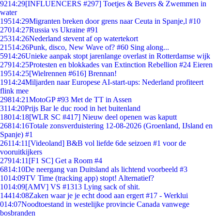
92
14:29
[INFLUENCERS #297] Toetjes & Bevers & Zwemmen in
water
195
14:29
Migranten breken door grens naar Ceuta in Spanje,l #10
270
14:27
Russia vs Ukraine #91
253
14:26
Nederland stevent af op watertekort
215
14:26
Punk, disco, New Wave of? #60 Sing along...
59
14:26
Unieke aanpak stopt jarenlange overlast in Rotterdamse wijk
279
14:25
Protesten en blokkades van Extinction Rebellion #24 Eieren
195
14:25
[Wielrennen #616] Brennan!
19
14:24
Miljarden naar Europese AI-start-ups: Nederland profiteert
flink mee
298
14:21
MotoGP #93 Met de TT in Assen
31
14:20
Prijs Bar le duc rood in het buitenland
180
14:18
[WLR SC #417] Nieuw deel openen was kaputt
268
14:16
Totale zonsverduistering 12-08-2026 (Groenland, IJsland en
Spanje) #1
261
14:11
[Videoland] B&B vol liefde 6de seizoen #1 voor de
vooruitkijkers
279
14:11
[F1 SC] Get a Room #4
68
14:10
De neergang van Duitsland als lichtend voorbeeld #3
10
14:09
TV Time (tracking app) stopt! Alternatief?
10
14:09
[AMV] VS #1313 Lying sack of shit.
144
14:08
Zaken waar je je echt dood aan ergert #17 - Werklui
0
14:07
Noodtoestand in westelijke provincie Canada vanwege
bosbranden