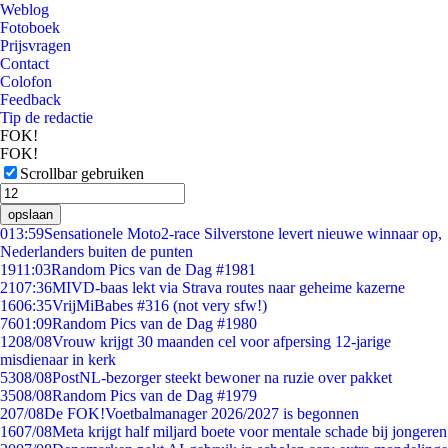
Weblog
Fotoboek
Prijsvragen
Contact
Colofon
Feedback
Tip de redactie
FOK!
FOK!
Scrollbar gebruiken
opslaan
0
13:59
Sensationele Moto2-race Silverstone levert nieuwe winnaar op,
Nederlanders buiten de punten
19
11:03
Random Pics van de Dag #1981
21
07:36
MIVD-baas lekt via Strava routes naar geheime kazerne
16
06:35
VrijMiBabes #316 (not very sfw!)
76
01:09
Random Pics van de Dag #1980
12
08/08
Vrouw krijgt 30 maanden cel voor afpersing 12-jarige
misdienaar in kerk
53
08/08
PostNL-bezorger steekt bewoner na ruzie over pakket
35
08/08
Random Pics van de Dag #1979
2
07/08
De FOK!Voetbalmanager 2026/2027 is begonnen
16
07/08
Meta krijgt half miljard boete voor mentale schade bij jongeren