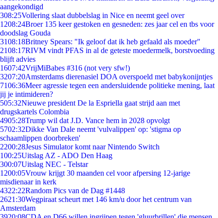
aangekondigd
3
08:25
Vollering slaat dubbelslag in Nice en neemt geel over
12
08:24
Broer 135 keer gestoken en gesneden: zes jaar cel en tbs voor
doodslag Gouda
31
08:18
Britney Spears: "Ik geloof dat ik heb gefaald als moeder"
21
08:17
RIVM vindt PFAS in al de geteste moedermelk, borstvoeding
blijft advies
16
07:42
VrijMiBabes #316 (not very sfw!)
32
07:20
Amsterdams dierenasiel DOA overspoeld met babykonijntjes
71
06:36
Meer agressie tegen een andersluidende politieke mening, laat
jij je intimideren?
5
05:32
Nieuwe president De la Espriella gaat strijd aan met
drugskartels Colombia
49
05:28
Trump wil dat J.D. Vance hem in 2028 opvolgt
57
02:32
Dikke Van Dale neemt 'vulvalippen' op: 'stigma op
schaamlippen doorbreken'
22
00:28
Jesus Simulator komt naar Nintendo Switch
1
00:25
Uitslag AZ - ADO Den Haag
3
00:07
Uitslag NEC - Telstar
12
00:05
Vrouw krijgt 30 maanden cel voor afpersing 12-jarige
misdienaar in kerk
43
22:22
Random Pics van de Dag #1448
26
21:30
Wegpiraat scheurt met 146 km/u door het centrum van
Amsterdam
39
20:08
CDA en D66 willen ingrijpen tegen 'gluurbrillen' die mensen