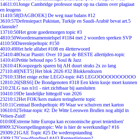
146
11:01
Jonge Cambridge professor stapt op na claims over plagiaat
en leugens
114
10:58
[DAGBOEK] De weg naar balans #12
36
10:57
Defensiepact Pakistan, Turkije en Saudi-Arabië bevat art.5
clausule?
137
10:50
Het grote goedemorgen topic #3
48
10:50
Woordensamenstelspel #1184 met 2 woorden spreken SVP
41
10:50
Dierenlepeltopic #150
40
10:49
Het hele alfabet #108 en 4letterwoord
254
10:48
Oscar Piastri: Over 10 jaar de BESTE allertijden-topic
14
10:41
Petitie behoud npo 5 Soul & Jazz
126
10:41
Koopzegels sparen bij AH duurt straks 2x zo lang
271
10:40
[NET5] Het blok 2026 #32 Blokkendozen
279
10:33
Het enige echte LEGO-topic #45 LEGOOOOOOOOOOO
128
10:26
[SBS6] De Bondgenoten #318 Een klein kusje moet kunnen
2
10:23
LG nas n1t1 - niet zichtbaar bij aansluiten
104
10:19
De landelijke hittegolf van 2026
232
10:12
Het FOK!kers maken teringherrie topic
5
10:11
Centraal Bordspeltopic #9 Waar we schuiven met karton
106
10:02
Telstar-topic #2: De Witte Leeuwen Brullen nog altijd in
Velsen-Zuid!
0
10:00
Extreme hitte Europa kan economische groei tenietdoen'
89
09:32
Voorspellingstopic: Wie is hier de weerkundige? #16
293
09:21
GAE Topic #25 De wederopstanding
43
09:17
[Crowdfunding] #443 Rentestijgingen?