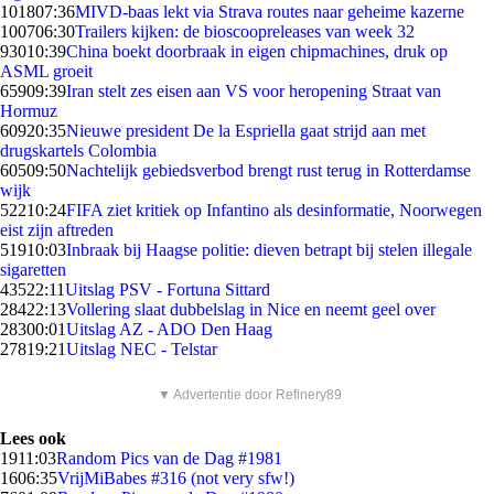
1018
07:36
MIVD-baas lekt via Strava routes naar geheime kazerne
1007
06:30
Trailers kijken: de bioscoopreleases van week 32
930
10:39
China boekt doorbraak in eigen chipmachines, druk op
ASML groeit
659
09:39
Iran stelt zes eisen aan VS voor heropening Straat van
Hormuz
609
20:35
Nieuwe president De la Espriella gaat strijd aan met
drugskartels Colombia
605
09:50
Nachtelijk gebiedsverbod brengt rust terug in Rotterdamse
wijk
522
10:24
FIFA ziet kritiek op Infantino als desinformatie, Noorwegen
eist zijn aftreden
519
10:03
Inbraak bij Haagse politie: dieven betrapt bij stelen illegale
sigaretten
435
22:11
Uitslag PSV - Fortuna Sittard
284
22:13
Vollering slaat dubbelslag in Nice en neemt geel over
283
00:01
Uitslag AZ - ADO Den Haag
278
19:21
Uitslag NEC - Telstar
▼ Advertentie door Refinery89
Lees ook
19
11:03
Random Pics van de Dag #1981
16
06:35
VrijMiBabes #316 (not very sfw!)