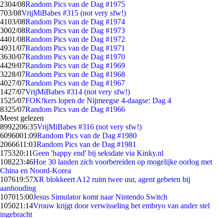
23
04/08
Random Pics van de Dag #1975
7
03/08
VrijMiBabes #315 (not very sfw!)
41
03/08
Random Pics van de Dag #1974
30
02/08
Random Pics van de Dag #1973
44
01/08
Random Pics van de Dag #1972
49
31/07
Random Pics van de Dag #1971
36
30/07
Random Pics van de Dag #1970
44
29/07
Random Pics van de Dag #1969
32
28/07
Random Pics van de Dag #1968
40
27/07
Random Pics van de Dag #1967
14
27/07
VrijMiBabes #314 (not very sfw!)
15
25/07
FOK!kers lopen de Nijmeegse 4-daagse: Dag 4
83
25/07
Random Pics van de Dag #1966
Meest gelezen
89922
06:35
VrijMiBabes #316 (not very sfw!)
60960
01:09
Random Pics van de Dag #1980
20666
11:03
Random Pics van de Dag #1981
1753
20:11
Geen 'happy end' bij seksdate via Kinky.nl
1082
23:46
Hoe 30 landen zich voorbereiden op mogelijke oorlog met
China en Noord-Korea
1076
19:57
XR blokkeert A12 ruim twee uur, agent gebeten bij
aanhouding
1070
15:00
Jesus Simulator komt naar Nintendo Switch
1050
21:14
Vrouw krijgt door verwisseling het embryo van ander stel
ingebracht