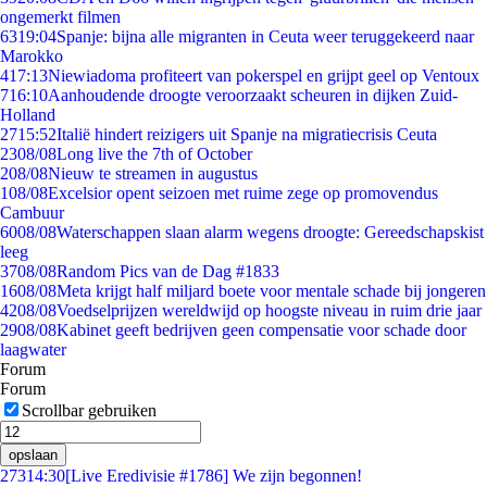
ongemerkt filmen
63
19:04
Spanje: bijna alle migranten in Ceuta weer teruggekeerd naar
Marokko
4
17:13
Niewiadoma profiteert van pokerspel en grijpt geel op Ventoux
7
16:10
Aanhoudende droogte veroorzaakt scheuren in dijken Zuid-
Holland
27
15:52
Italië hindert reizigers uit Spanje na migratiecrisis Ceuta
23
08/08
Long live the 7th of October
2
08/08
Nieuw te streamen in augustus
1
08/08
Excelsior opent seizoen met ruime zege op promovendus
Cambuur
60
08/08
Waterschappen slaan alarm wegens droogte: Gereedschapskist
leeg
37
08/08
Random Pics van de Dag #1833
16
08/08
Meta krijgt half miljard boete voor mentale schade bij jongeren
42
08/08
Voedselprijzen wereldwijd op hoogste niveau in ruim drie jaar
29
08/08
Kabinet geeft bedrijven geen compensatie voor schade door
laagwater
Forum
Forum
Scrollbar gebruiken
opslaan
273
14:30
[Live Eredivisie #1786] We zijn begonnen!