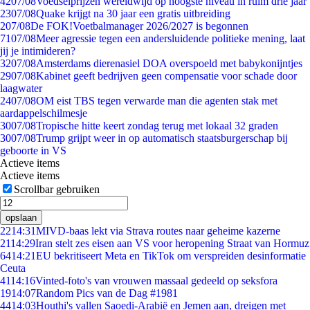
42
07/08
Voedselprijzen wereldwijd op hoogste niveau in ruim drie jaar
23
07/08
Quake krijgt na 30 jaar een gratis uitbreiding
2
07/08
De FOK!Voetbalmanager 2026/2027 is begonnen
71
07/08
Meer agressie tegen een andersluidende politieke mening, laat
jij je intimideren?
32
07/08
Amsterdams dierenasiel DOA overspoeld met babykonijntjes
29
07/08
Kabinet geeft bedrijven geen compensatie voor schade door
laagwater
24
07/08
OM eist TBS tegen verwarde man die agenten stak met
aardappelschilmesje
30
07/08
Tropische hitte keert zondag terug met lokaal 32 graden
30
07/08
Trump grijpt weer in op automatisch staatsburgerschap bij
geboorte in VS
Actieve items
Actieve items
Scrollbar gebruiken
opslaan
22
14:31
MIVD-baas lekt via Strava routes naar geheime kazerne
21
14:29
Iran stelt zes eisen aan VS voor heropening Straat van Hormuz
64
14:21
EU bekritiseert Meta en TikTok om verspreiden desinformatie
Ceuta
41
14:16
Vinted-foto's van vrouwen massaal gedeeld op seksfora
19
14:07
Random Pics van de Dag #1981
44
14:03
Houthi's vallen Saoedi-Arabië en Jemen aan, dreigen met