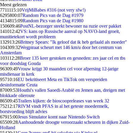
Meest gelezen
77111
15:10
VrijMiBabes #316 (not very sfw!)
62958
00:07
Random Pics van de Dag #1979
41348
15:09
Random Pics van de Dag #1980
1506
09:46
PostNL-bezorger steekt bewoner na ruzie over pakket
1410
12:42
VS: kans op Russische aanval op NAVO-land groeit,
munitietekort wordt probleem
1329
13:26
Britney Spears: "Ik geloof dat ik heb gefaald als moeder"
1043
09:32
Wegpiraat scheurt met 146 km/u door het centrum van
Amsterdam
1031
12:28
Broer 135 keer gestoken en gesneden: zes jaar cel en tbs
voor doodslag Gouda
963
09:49
Vrouw krijgt 30 maanden cel voor afpersing 12-jarige
misdienaar in kerk
957
10:16
EU bekritiseert Meta en TikTok om verspreiden
desinformatie Ceuta
870
09:53
Houthi's vallen Saoedi-Arabië en Jemen aan, dreigen met
blokkade olieroute
865
09:45
Trailers kijken: de bioscoopreleases van week 32
752
12:17
RIVM vindt PFAS in al het geteste moedermelk,
borstvoeding blijft advies
679
15:00
Jesus Simulator komt naar Nintendo Switch
655
09:28
Aanhoudende droogte veroorzaakt scheuren in dijken Zuid-
Holland
554
20:11
Geen 'happy end' bij seksdate via Kinky.nl