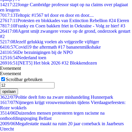
142
17:22
Jonge Cambridge professor stapt op na claims over plagiaat
en leugens
70
17:13
Teltopic #1567 tel door en door en door....
276
17:11
Protesten en blokkades van Extinction Rebellion #24 Eieren
78
17:10
Franky en Coen bakken friet in Oekraïne - Volg ze hier! #3
264
17:08
Agent smijt zwangere vrouw op de grond, onderzoek gestart
#2
52
17:08
Jezelf gelukkig voelen als vrijgezelle vijftiger
64
16:57
Covid19 the aftermath #17 bananenmilkshake
241
16:56
De bezuinigingen bij de NPO
125
16:54
Nederland toen
269
16:51
[NET5] Het blok 2026 #32 Blokkendozen
Evenement
Evenement
Scrollbar gebruiken
opslaan
36
22/07
Politie deelt foto na zware mishandeling Hunnerpark
16
17/07
Nijmegen krijgt vrouwenurinoirs tijdens Vierdaagsefeesten:
Roze wokkels
35
14/06
Duizenden mensen protesteren tegen racisme na
onthoofdingspoging Belfast
20
09/06
Megafestatie maakt na ruim 20 jaar comeback in Jaarbeurs
Utrecht