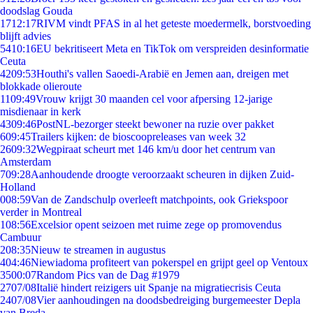
doodslag Gouda
17
12:17
RIVM vindt PFAS in al het geteste moedermelk, borstvoeding
blijft advies
54
10:16
EU bekritiseert Meta en TikTok om verspreiden desinformatie
Ceuta
42
09:53
Houthi's vallen Saoedi-Arabië en Jemen aan, dreigen met
blokkade olieroute
11
09:49
Vrouw krijgt 30 maanden cel voor afpersing 12-jarige
misdienaar in kerk
43
09:46
PostNL-bezorger steekt bewoner na ruzie over pakket
6
09:45
Trailers kijken: de bioscoopreleases van week 32
26
09:32
Wegpiraat scheurt met 146 km/u door het centrum van
Amsterdam
7
09:28
Aanhoudende droogte veroorzaakt scheuren in dijken Zuid-
Holland
0
08:59
Van de Zandschulp overleeft matchpoints, ook Griekspoor
verder in Montreal
1
08:56
Excelsior opent seizoen met ruime zege op promovendus
Cambuur
2
08:35
Nieuw te streamen in augustus
4
04:46
Niewiadoma profiteert van pokerspel en grijpt geel op Ventoux
35
00:07
Random Pics van de Dag #1979
27
07/08
Italië hindert reizigers uit Spanje na migratiecrisis Ceuta
24
07/08
Vier aanhoudingen na doodsbedreiging burgemeester Depla
van Breda