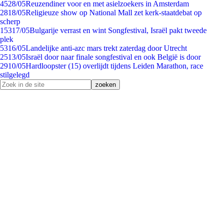
45
28/05
Reuzen­diner voor en met asielzoekers in Amsterdam
28
18/05
Religieuze show op National Mall zet kerk-staatdebat op
scherp
153
17/05
Bulgarije verrast en wint Songfestival, Israël pakt tweede
plek
53
16/05
Landelijke anti-azc mars trekt zaterdag door Utrecht
25
13/05
Israël door naar finale songfestival en ook België is door
29
10/05
Hardloopster (15) overlijdt tijdens Leiden Marathon, race
stilgelegd