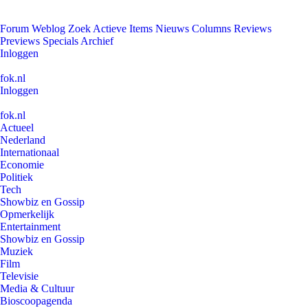
Forum
Weblog
Zoek
Actieve Items
Nieuws
Columns
Reviews
Previews
Specials
Archief
Inloggen
fok.nl
Inloggen
fok.nl
Actueel
Nederland
Internationaal
Economie
Politiek
Tech
Showbiz en Gossip
Opmerkelijk
Entertainment
Showbiz en Gossip
Muziek
Film
Televisie
Media & Cultuur
Bioscoopagenda