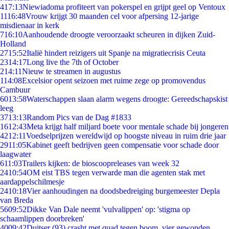
4
17:13
Niewiadoma profiteert van pokerspel en grijpt geel op Ventoux
11
16:48
Vrouw krijgt 30 maanden cel voor afpersing 12-jarige
misdienaar in kerk
7
16:10
Aanhoudende droogte veroorzaakt scheuren in dijken Zuid-
Holland
27
15:52
Italië hindert reizigers uit Spanje na migratiecrisis Ceuta
23
14:17
Long live the 7th of October
2
14:11
Nieuw te streamen in augustus
1
14:08
Excelsior opent seizoen met ruime zege op promovendus
Cambuur
60
13:58
Waterschappen slaan alarm wegens droogte: Gereedschapskist
leeg
37
13:13
Random Pics van de Dag #1833
16
12:43
Meta krijgt half miljard boete voor mentale schade bij jongeren
42
12:11
Voedselprijzen wereldwijd op hoogste niveau in ruim drie jaar
29
11:05
Kabinet geeft bedrijven geen compensatie voor schade door
laagwater
6
11:03
Trailers kijken: de bioscoopreleases van week 32
24
10:54
OM eist TBS tegen verwarde man die agenten stak met
aardappelschilmesje
24
10:18
Vier aanhoudingen na doodsbedreiging burgemeester Depla
van Breda
56
09:52
Dikke Van Dale neemt 'vulvalippen' op: 'stigma op
schaamlippen doorbreken'
40
09:42
Duitser (93) crasht met quad tegen boom, vier gewonden