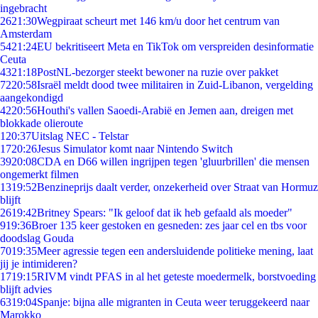
ingebracht
26
21:30
Wegpiraat scheurt met 146 km/u door het centrum van
Amsterdam
54
21:24
EU bekritiseert Meta en TikTok om verspreiden desinformatie
Ceuta
43
21:18
PostNL-bezorger steekt bewoner na ruzie over pakket
72
20:58
Israël meldt dood twee militairen in Zuid-Libanon, vergelding
aangekondigd
42
20:56
Houthi's vallen Saoedi-Arabië en Jemen aan, dreigen met
blokkade olieroute
1
20:37
Uitslag NEC - Telstar
17
20:26
Jesus Simulator komt naar Nintendo Switch
39
20:08
CDA en D66 willen ingrijpen tegen 'gluurbrillen' die mensen
ongemerkt filmen
13
19:52
Benzineprijs daalt verder, onzekerheid over Straat van Hormuz
blijft
26
19:42
Britney Spears: "Ik geloof dat ik heb gefaald als moeder"
9
19:36
Broer 135 keer gestoken en gesneden: zes jaar cel en tbs voor
doodslag Gouda
70
19:35
Meer agressie tegen een andersluidende politieke mening, laat
jij je intimideren?
17
19:15
RIVM vindt PFAS in al het geteste moedermelk, borstvoeding
blijft advies
63
19:04
Spanje: bijna alle migranten in Ceuta weer teruggekeerd naar
Marokko