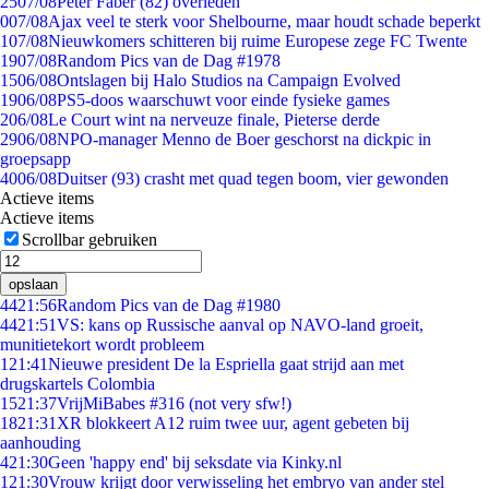
25
07/08
Peter Faber (82) overleden
0
07/08
Ajax veel te sterk voor Shelbourne, maar houdt schade beperkt
1
07/08
Nieuwkomers schitteren bij ruime Europese zege FC Twente
19
07/08
Random Pics van de Dag #1978
15
06/08
Ontslagen bij Halo Studios na Campaign Evolved
19
06/08
PS5-doos waarschuwt voor einde fysieke games
2
06/08
Le Court wint na nerveuze finale, Pieterse derde
29
06/08
NPO-manager Menno de Boer geschorst na dickpic in
groepsapp
40
06/08
Duitser (93) crasht met quad tegen boom, vier gewonden
Actieve items
Actieve items
Scrollbar gebruiken
opslaan
44
21:56
Random Pics van de Dag #1980
44
21:51
VS: kans op Russische aanval op NAVO-land groeit,
munitietekort wordt probleem
1
21:41
Nieuwe president De la Espriella gaat strijd aan met
drugskartels Colombia
15
21:37
VrijMiBabes #316 (not very sfw!)
18
21:31
XR blokkeert A12 ruim twee uur, agent gebeten bij
aanhouding
4
21:30
Geen 'happy end' bij seksdate via Kinky.nl
1
21:30
Vrouw krijgt door verwisseling het embryo van ander stel