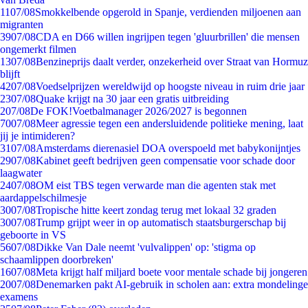
11
07/08
Smokkelbende opgerold in Spanje, verdienden miljoenen aan
migranten
39
07/08
CDA en D66 willen ingrijpen tegen 'gluurbrillen' die mensen
ongemerkt filmen
13
07/08
Benzineprijs daalt verder, onzekerheid over Straat van Hormuz
blijft
42
07/08
Voedselprijzen wereldwijd op hoogste niveau in ruim drie jaar
23
07/08
Quake krijgt na 30 jaar een gratis uitbreiding
2
07/08
De FOK!Voetbalmanager 2026/2027 is begonnen
70
07/08
Meer agressie tegen een andersluidende politieke mening, laat
jij je intimideren?
31
07/08
Amsterdams dierenasiel DOA overspoeld met babykonijntjes
29
07/08
Kabinet geeft bedrijven geen compensatie voor schade door
laagwater
24
07/08
OM eist TBS tegen verwarde man die agenten stak met
aardappelschilmesje
30
07/08
Tropische hitte keert zondag terug met lokaal 32 graden
30
07/08
Trump grijpt weer in op automatisch staatsburgerschap bij
geboorte in VS
56
07/08
Dikke Van Dale neemt 'vulvalippen' op: 'stigma op
schaamlippen doorbreken'
16
07/08
Meta krijgt half miljard boete voor mentale schade bij jongeren
20
07/08
Denemarken pakt AI-gebruik in scholen aan: extra mondelinge
examens