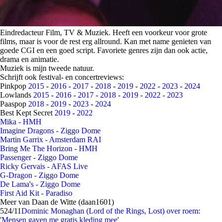
Eindredacteur Film, TV & Muziek. Heeft een voorkeur voor grote
films, maar is voor de rest erg allround. Kan met name genieten van
goede CGI en een goed script. Favoriete genres zijn dan ook actie,
drama en animatie.
Muziek is mijn tweede natuur.
Schrijft ook festival- en concertreviews:
Pinkpop
2015
-
2016
-
2017
-
2018
-
2019
-
2022
-
2023
-
2024
Lowlands
2015
-
2016
-
2017
-
2018
-
2019
-
2022
-
2023
Paaspop
2018
-
2019
-
2023
-
2024
Best Kept Secret
2019
-
2022
Mika - HMH
Imagine Dragons - Ziggo Dome
Martin Garrix - Amsterdam RAI
Bring Me The Horizon - HMH
Passenger - Ziggo Dome
Ricky Gervais - AFAS Live
G-Dragon - Ziggo Dome
De Lama's - Ziggo Dome
First Aid Kit - Paradiso
Meer van Daan de Witte (daan1601)
5
24/11
Dominic Monaghan (Lord of the Rings, Lost) over roem:
'Mensen gaven me gratis kleding mee'