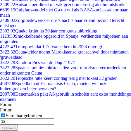
25
09:22
Huisarts per direct uit vak gezet om ernstig alcoholmisbruik
66
09:19
Onlyfans-model met G-cup wil als NASA-ambassadeur naar
maan
24
09:02
Zorgmedewerkster die 's nachts haar vriend bezocht terecht
ontslagen
23
03:02
Quake krijgt na 30 jaar een gratis uitbreiding
11
23:30
Smokkelbende opgerold in Spanje, verdienden miljoenen aan
migranten
47
22:43
Trump wil dat J.D. Vance hem in 2028 opvolgt
34
22:32
Ceuta-leider noemt Marokkaanse grensaanval door migranten
'gruweldaad'
38
22:29
Random Pics van de Dag #1977
38
22:28
Spaanse politie: minstens tien voor terrorisme veroordeelden
onder migranten Ceuta
30
22:20
Tropische hitte keert zondag terug met lokaal 32 graden
46
07/08
Spoedberaad EU na crisis Ceuta, moeten we onze
buitengrenzen beter bewaken?
20
07/08
Denemarken pakt AI-gebruik in scholen aan: extra mondelinge
examens
Forum
Forum
Scrollbar gebruiken
opslaan