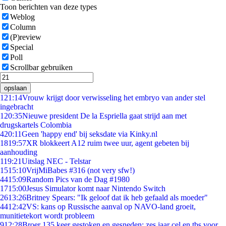
Toon berichten van deze types
Weblog
Column
(P)review
Special
Poll
Scrollbar gebruiken
opslaan
1
21:14
Vrouw krijgt door verwisseling het embryo van ander stel
ingebracht
1
20:35
Nieuwe president De la Espriella gaat strijd aan met
drugskartels Colombia
4
20:11
Geen 'happy end' bij seksdate via Kinky.nl
18
19:57
XR blokkeert A12 ruim twee uur, agent gebeten bij
aanhouding
1
19:21
Uitslag NEC - Telstar
15
15:10
VrijMiBabes #316 (not very sfw!)
44
15:09
Random Pics van de Dag #1980
17
15:00
Jesus Simulator komt naar Nintendo Switch
26
13:26
Britney Spears: "Ik geloof dat ik heb gefaald als moeder"
44
12:42
VS: kans op Russische aanval op NAVO-land groeit,
munitietekort wordt probleem
9
12:28
Broer 135 keer gestoken en gesneden: zes jaar cel en tbs voor