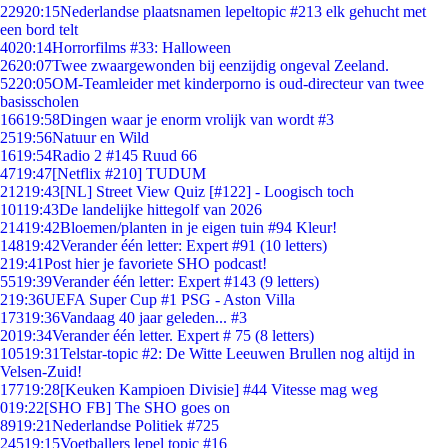
229
20:15
Nederlandse plaatsnamen lepeltopic #213 elk gehucht met
een bord telt
40
20:14
Horrorfilms #33: Halloween
26
20:07
Twee zwaargewonden bij eenzijdig ongeval Zeeland.
52
20:05
OM-Teamleider met kinderporno is oud-directeur van twee
basisscholen
166
19:58
Dingen waar je enorm vrolijk van wordt #3
25
19:56
Natuur en Wild
16
19:54
Radio 2 #145 Ruud 66
47
19:47
[Netflix #210] TUDUM
212
19:43
[NL] Street View Quiz [#122] - Loogisch toch
101
19:43
De landelijke hittegolf van 2026
214
19:42
Bloemen/planten in je eigen tuin #94 Kleur!
148
19:42
Verander één letter: Expert #91 (10 letters)
2
19:41
Post hier je favoriete SHO podcast!
55
19:39
Verander één letter: Expert #143 (9 letters)
2
19:36
UEFA Super Cup #1 PSG - Aston Villa
173
19:36
Vandaag 40 jaar geleden... #3
20
19:34
Verander één letter. Expert # 75 (8 letters)
105
19:31
Telstar-topic #2: De Witte Leeuwen Brullen nog altijd in
Velsen-Zuid!
177
19:28
[Keuken Kampioen Divisie] #44 Vitesse mag weg
0
19:22
[SHO FB] The SHO goes on
89
19:21
Nederlandse Politiek #725
245
19:15
Voetballers lepel topic #16