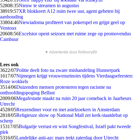
528
08:35
Nieuw te streamen in augustus
389
19:57
XR blokkeert A12 ruim twee uur, agent gebeten bij
aanhouding
338
04:46
Niewiadoma profiteert van pokerspel en grijpt geel op
Ventoux
206
08:56
Excelsior opent seizoen met ruime zege op promovendus
Cambuur
▼ Advertentie door Refinery89
Lees ook
36
22/07
Politie deelt foto na zware mishandeling Hunnerpark
16
17/07
Nijmegen krijgt vrouwenurinoirs tijdens Vierdaagsefeesten:
Roze wokkels
35
14/06
Duizenden mensen protesteren tegen racisme na
onthoofdingspoging Belfast
20
09/06
Megafestatie maakt na ruim 20 jaar comeback in Jaarbeurs
Utrecht
45
28/05
Reuzen­diner voor en met asielzoekers in Amsterdam
28
18/05
Religieuze show op National Mall zet kerk-staatdebat op
scherp
153
17/05
Bulgarije verrast en wint Songfestival, Israël pakt tweede
plek
53
16/05
Landelijke anti-azc mars trekt zaterdag door Utrecht