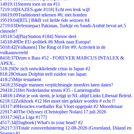
149
19:11
Sterren toen en nu #11
72
19:10
[HAZES-gate #118] Echt een leuk wijf
166
19:09
Traditioneel tekenen #6; met honden
195
19:04
[RTL] B&B vol liefde 6de seizoen #4
27
19:03
Defensiepact Pakistan, Turkije en Saudi-Arabië bevat art.5
clausule?
185
18:54
[PlayStation #184] Nieuw deel
145
18:49
De EU-politiek #6 Musk naar Europa!
50
18:42
[Vulkanen] The Ring of Fire #9: Activiteit in de
vulkaanwereld
84
18:37
Drum n Bass #52 - FOREVER MARCUS INTALEX &
APEX..
5
18:29
De zich ontwikkelende crisis in Japan #2
8
18:28
Orkaan Dolphin treft zuiden van Japan
4
18:25
Mijn testament
34
18:23
Single mannen verplichtsingle moeders laten daten?
294
18:21
Het Nederlandse tennis #35 - Lamensgodin
148
18:14
Wat je ook stemt, je krijgt in NL altijd Links Liberaal Beleid.
62
18:12
Zeikhoek #12 Het moet niet gekker worden # echt !!
183
17:49
Heracles-voetballer Rai Vloet opgepakt #2 Moordenaar
229
17:40
The Odyssey (Christopher Nolan) 17 juli 2026
103
17:36
[La Liga #177]
45
17:34
[Dagboek] What's in your head? #2
262
17:33
Totale zonsverduistering 12-08-2026 (Groenland, IJsland en
Spanje) #1