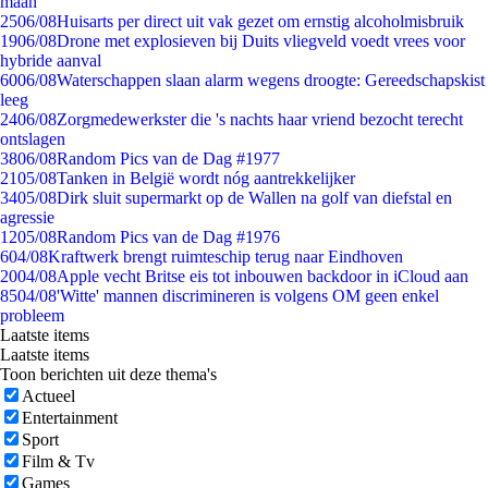
maan
25
06/08
Huisarts per direct uit vak gezet om ernstig alcoholmisbruik
19
06/08
Drone met explosieven bij Duits vliegveld voedt vrees voor
hybride aanval
60
06/08
Waterschappen slaan alarm wegens droogte: Gereedschapskist
leeg
24
06/08
Zorgmedewerkster die 's nachts haar vriend bezocht terecht
ontslagen
38
06/08
Random Pics van de Dag #1977
21
05/08
Tanken in België wordt nóg aantrekkelijker
34
05/08
Dirk sluit supermarkt op de Wallen na golf van diefstal en
agressie
12
05/08
Random Pics van de Dag #1976
6
04/08
Kraftwerk brengt ruimteschip terug naar Eindhoven
20
04/08
Apple vecht Britse eis tot inbouwen backdoor in iCloud aan
85
04/08
'Witte' mannen discrimineren is volgens OM geen enkel
probleem
Laatste items
Laatste items
Toon berichten uit deze thema's
Actueel
Entertainment
Sport
Film & Tv
Games