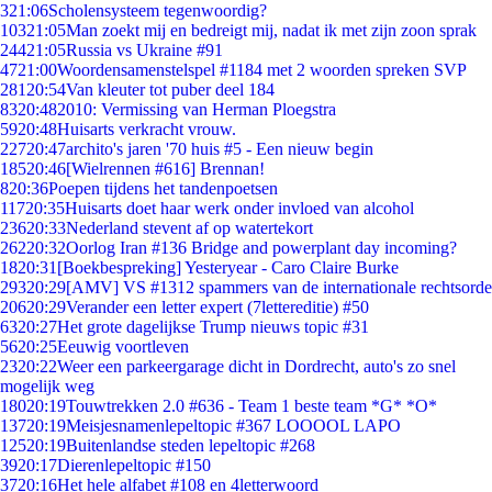
3
21:06
Scholensysteem tegenwoordig?
103
21:05
Man zoekt mij en bedreigt mij, nadat ik met zijn zoon sprak
244
21:05
Russia vs Ukraine #91
47
21:00
Woordensamenstelspel #1184 met 2 woorden spreken SVP
281
20:54
Van kleuter tot puber deel 184
83
20:48
2010: Vermissing van Herman Ploegstra
59
20:48
Huisarts verkracht vrouw.
227
20:47
archito's jaren '70 huis #5 - Een nieuw begin
185
20:46
[Wielrennen #616] Brennan!
8
20:36
Poepen tijdens het tandenpoetsen
117
20:35
Huisarts doet haar werk onder invloed van alcohol
236
20:33
Nederland stevent af op watertekort
262
20:32
Oorlog Iran #136 Bridge and powerplant day incoming?
18
20:31
[Boekbespreking] Yesteryear - Caro Claire Burke
293
20:29
[AMV] VS #1312 spammers van de internationale rechtsorde
206
20:29
Verander een letter expert (7lettereditie) #50
63
20:27
Het grote dagelijkse Trump nieuws topic #31
56
20:25
Eeuwig voortleven
23
20:22
Weer een parkeergarage dicht in Dordrecht, auto's zo snel
mogelijk weg
180
20:19
Touwtrekken 2.0 #636 - Team 1 beste team *G* *O*
137
20:19
Meisjesnamenlepeltopic #367 LOOOOL LAPO
125
20:19
Buitenlandse steden lepeltopic #268
39
20:17
Dierenlepeltopic #150
37
20:16
Het hele alfabet #108 en 4letterwoord