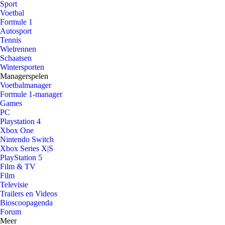
Sport
Voetbal
Formule 1
Autosport
Tennis
Wielrennen
Schaatsen
Wintersporten
Managerspelen
Voetbalmanager
Formule 1-manager
Games
PC
Playstation 4
Xbox One
Nintendo Switch
Xbox Series X|S
PlayStation 5
Film & TV
Film
Televisie
Trailers en Videos
Bioscoopagenda
Forum
Meer