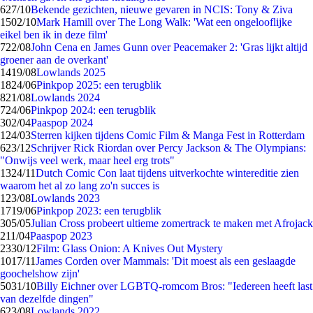
6
27/10
Bekende gezichten, nieuwe gevaren in NCIS: Tony & Ziva
15
02/10
Mark Hamill over The Long Walk: 'Wat een ongelooflijke
eikel ben ik in deze film'
7
22/08
John Cena en James Gunn over Peacemaker 2: 'Gras lijkt altijd
groener aan de overkant'
14
19/08
Lowlands 2025
18
24/06
Pinkpop 2025: een terugblik
8
21/08
Lowlands 2024
7
24/06
Pinkpop 2024: een terugblik
3
02/04
Paaspop 2024
1
24/03
Sterren kijken tijdens Comic Film & Manga Fest in Rotterdam
6
23/12
Schrijver Rick Riordan over Percy Jackson & The Olympians:
"Onwijs veel werk, maar heel erg trots"
13
24/11
Dutch Comic Con laat tijdens uitverkochte wintereditie zien
waarom het al zo lang zo'n succes is
1
23/08
Lowlands 2023
17
19/06
Pinkpop 2023: een terugblik
3
05/05
Julian Cross probeert ultieme zomertrack te maken met Afrojack
2
11/04
Paaspop 2023
23
30/12
Film: Glass Onion: A Knives Out Mystery
10
17/11
James Corden over Mammals: 'Dit moest als een geslaagde
goochelshow zijn'
50
31/10
Billy Eichner over LGBTQ-romcom Bros: "Iedereen heeft last
van dezelfde dingen"
6
23/08
Lowlands 2022