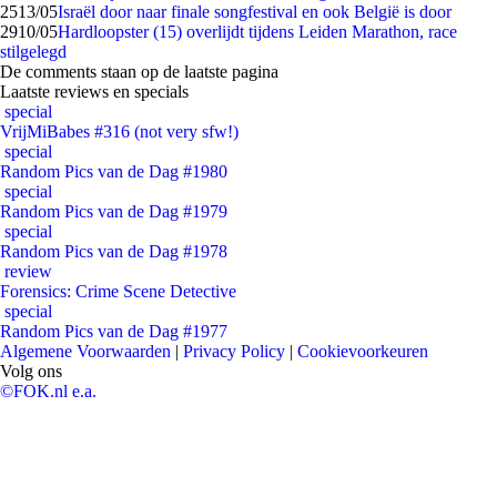
25
13/05
Israël door naar finale songfestival en ook België is door
29
10/05
Hardloopster (15) overlijdt tijdens Leiden Marathon, race
stilgelegd
De comments staan op de laatste pagina
Laatste reviews en specials
special
VrijMiBabes #316 (not very sfw!)
special
Random Pics van de Dag #1980
special
Random Pics van de Dag #1979
special
Random Pics van de Dag #1978
review
Forensics: Crime Scene Detective
special
Random Pics van de Dag #1977
Algemene Voorwaarden
|
Privacy Policy
|
Cookievoorkeuren
Volg ons
©FOK.nl e.a.