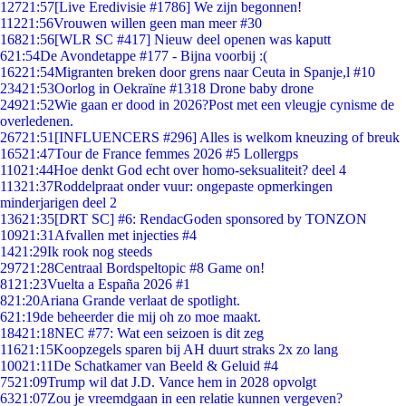
127
21:57
[Live Eredivisie #1786] We zijn begonnen!
112
21:56
Vrouwen willen geen man meer #30
168
21:56
[WLR SC #417] Nieuw deel openen was kaputt
6
21:54
De Avondetappe #177 - Bijna voorbij :(
162
21:54
Migranten breken door grens naar Ceuta in Spanje,l #10
234
21:53
Oorlog in Oekraïne #1318 Drone baby drone
249
21:52
Wie gaan er dood in 2026?Post met een vleugje cynisme de
overledenen.
267
21:51
[INFLUENCERS #296] Alles is welkom kneuzing of breuk
165
21:47
Tour de France femmes 2026 #5 Lollergps
110
21:44
Hoe denkt God echt over homo-seksualiteit? deel 4
113
21:37
Roddelpraat onder vuur: ongepaste opmerkingen
minderjarigen deel 2
136
21:35
[DRT SC] #6: RendacGoden sponsored by TONZON
109
21:31
Afvallen met injecties #4
14
21:29
Ik rook nog steeds
297
21:28
Centraal Bordspeltopic #8 Game on!
81
21:23
Vuelta a España 2026 #1
8
21:20
Ariana Grande verlaat de spotlight.
6
21:19
de beheerder die mij oh zo moe maakt.
184
21:18
NEC #77: Wat een seizoen is dit zeg
116
21:15
Koopzegels sparen bij AH duurt straks 2x zo lang
100
21:11
De Schatkamer van Beeld & Geluid #4
75
21:09
Trump wil dat J.D. Vance hem in 2028 opvolgt
63
21:07
Zou je vreemdgaan in een relatie kunnen vergeven?