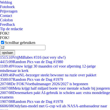
Weblog
Fotoboek
Prijsvragen
Contact
Colofon
Feedback
Tip de redactie
FOK!
FOK!
Scrollbar gebruiken
opslaan
15
15:10
VrijMiBabes #316 (not very sfw!)
44
15:09
Random Pics van de Dag #1980
11
09:49
Vrouw krijgt 30 maanden cel voor afpersing 12-jarige
misdienaar in kerk
43
09:46
PostNL-bezorger steekt bewoner na ruzie over pakket
35
00:07
Random Pics van de Dag #1979
2
07/08
De FOK!Voetbalmanager 2026/2027 is begonnen
16
07/08
Meta krijgt half miljard boete voor mentale schade bij jongeren
20
07/08
Denemarken pakt AI-gebruik in scholen aan: extra mondelinge
examens
19
07/08
Random Pics van de Dag #1978
66
06/08
Onlyfans-model met G-cup wil als NASA-ambassadeur naar