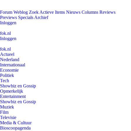
Forum
Weblog
Zoek
Actieve Items
Nieuws
Columns
Reviews
Previews
Specials
Archief
Inloggen
fok.nl
Inloggen
fok.nl
Actueel
Nederland
Internationaal
Economie
Politiek
Tech
Showbiz en Gossip
Opmerkelijk
Entertainment
Showbiz en Gossip
Muziek
Film
Televisie
Media & Cultuur
Bioscoopagenda