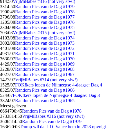
9
14:50
VrijMiBabes #316 (not very sfw!)
33
14:50
Random Pics van de Dag #1979
19
00:45
Random Pics van de Dag #1978
37
06/08
Random Pics van de Dag #1977
12
05/08
Random Pics van de Dag #1976
23
04/08
Random Pics van de Dag #1975
7
03/08
VrijMiBabes #315 (not very sfw!)
41
03/08
Random Pics van de Dag #1974
30
02/08
Random Pics van de Dag #1973
44
01/08
Random Pics van de Dag #1972
49
31/07
Random Pics van de Dag #1971
36
30/07
Random Pics van de Dag #1970
44
29/07
Random Pics van de Dag #1969
32
28/07
Random Pics van de Dag #1968
40
27/07
Random Pics van de Dag #1967
14
27/07
VrijMiBabes #314 (not very sfw!)
15
25/07
FOK!kers lopen de Nijmeegse 4-daagse: Dag 4
83
25/07
Random Pics van de Dag #1966
5
24/07
FOK!kers lopen de Nijmeegse 4-daagse: Dag 3
38
24/07
Random Pics van de Dag #1965
Meest gelezen
66647
00:45
Random Pics van de Dag #1978
37338
14:50
VrijMiBabes #316 (not very sfw!)
36065
14:50
Random Pics van de Dag #1979
1636
20:03
Trump wil dat J.D. Vance hem in 2028 opvolgt