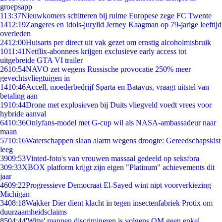
groepsapp
1
13:37
Nieuwkomers schitteren bij ruime Europese zege FC Twente
14
12:19
Zangeres en Idols-jurylid Jerney Kaagman op 79-jarige leeftijd
overleden
24
12:00
Huisarts per direct uit vak gezet om ernstig alcoholmisbruik
10
11:41
Netflix-abonnees krijgen exclusieve early access tot
uitgebreide GTA VI trailer
26
10:54
NAVO zet wegens Russische provocatie 250% meer
gevechtsvliegtuigen in
14
10:46
Accell, moederbedrijf Sparta en Batavus, vraagt uitstel van
betaling aan
19
10:44
Drone met explosieven bij Duits vliegveld voedt vrees voor
hybride aanval
64
10:36
Onlyfans-model met G-cup wil als NASA-ambassadeur naar
maan
57
10:16
Waterschappen slaan alarm wegens droogte: Gereedschapskist
leeg
39
09:53
Vinted-foto's van vrouwen massaal gedeeld op seksfora
3
09:33
XBOX platform krijgt zijn eigen "Platinum" achievements dit
jaar
46
09:22
Progressieve Democraat El-Sayed wint nipt voorverkiezing
Michigan
34
08:18
Wakker Dier dient klacht in tegen insectenfabriek Protix om
duurzaamheidsclaims
85
04:44
'Witte' mannen discrimineren is volgens OM geen enkel