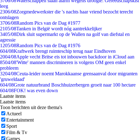
57
06/08
Waterschappen slaan alarm wegens droogte: Gereedschapskist
leeg
23
06/08
Zorgmedewerkster die 's nachts haar vriend bezocht terecht
ontslagen
37
06/08
Random Pics van de Dag #1977
21
05/08
Tanken in België wordt nóg aantrekkelijker
34
05/08
Dirk sluit supermarkt op de Wallen na golf van diefstal en
agressie
12
05/08
Random Pics van de Dag #1976
6
04/08
Kraftwerk brengt ruimteschip terug naar Eindhoven
20
04/08
Apple vecht Britse eis tot inbouwen backdoor in iCloud aan
85
04/08
'Witte' mannen discrimineren is volgens OM geen enkel
probleem
32
04/08
Ceuta-leider noemt Marokkaanse grensaanval door migranten
'gruweldaad'
6
04/08
Grote natuurbrand Boschhuizerbergen groeit naar 100 hectare
6
04/08
FOK! was even down
Laatste items
Laatste items
Toon berichten uit deze thema's
Actueel
Entertainment
Sport
Film & Tv
Games