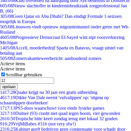
34
05/08
Kind overleden na aanrijding door AH-bestelbus in Dordrecht
6
05/08
Nieuw slachtoffer in kindermisbruikzaak zorgprofessional Jan
B. (66)
3
05/08
Geen Qatar en Abu Dhabi? Dan eindigt Formule 1-seizoen
mogelijk in Europa
5
05/08
Litouwen vindt opnieuw migrantentunnel onder grens met Wit-
Rusland
46
05/08
Progressieve Democraat El-Sayed wint nipt voorverkiezing
Michigan
14
05/08
Accell, moederbedrijf Sparta en Batavus, vraagt uitstel van
betaling aan
5
05/08
Zomervakantieweerbericht: aanhoudend zomers
Actieve items
Actieve items
Scrollbar gebruiken
opslaan
14
17:28
Quake krijgt na 30 jaar een gratis uitbreiding
46
17:19
Dikke Van Dale neemt 'vulvalippen' op: 'stigma op
schaamlippen doorbreken'
17
17:13
PS5-doos waarschuwt voor einde fysieke games
32
17:10
Duitser (93) crasht met quad tegen boom, vier gewonden
26
16:50
Tropische hitte keert zondag terug met lokaal 32 graden
9
16:29
VrijMiBabes #316 (not very sfw!)
23
16:25
Kabinet geeft bedrijven geen compensatie voor schade door