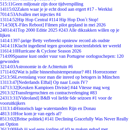
5
15:11
Geen miljonair zijn door tijdverspilling
141
15:02
Zaken waar je je echt dood aan ergert #17 - Werklui
70
14:53
Afvallen met injecties #4
131
14:52
Hip Hop Central #114 Hip Hop Don´t Stop!
7
14:50
[X-Files Reboot] Filmen pilot gepland in mei 2026
240
14:41
Top 2000 Editie 2025 #243 Alle dikzakken willen op je
lijken
14
14:13
97-jarige Betty verbreekt opnieuw record als oudste
34
14:11
Klacht ingediend tegen grootste insectenfabriek ter wereld
116
14:10
Hurricane & Cyclone Season 2026
7
14:09
Spaanse kust onder vuur van Portugese oorlogsschepen: 120
gewonden
32
14:03
Astronomie in de Achtertuin #6
171
14:02
Wat is jullie binnenhuistemperatuur? #81 Horrorzomer
25
13:56
Levenslang voor man die inreed op betogers in München
131
13:47
[Nederlands Elftal] Op naar Louis IV?
147
13:32
[Keuken Kampioen Divisie] #44 Vitesse mag weg
29
13:32
Transfergeruchten en contractverlenging #83
243
13:31
[Videoland] B&B vol liefde 6de seizoen #1 voor de
vooruitkijkers
13
13:14
Historisch lage waterstanden Rijn en Donau
48
13:10
Hoe kom je van egels af?
85
13:02
[Britse politiek] #141 Declining Gracefully Was Never Really
an Option
26
13:00
Heb jij wel eens (online of irl) te maken gehad met