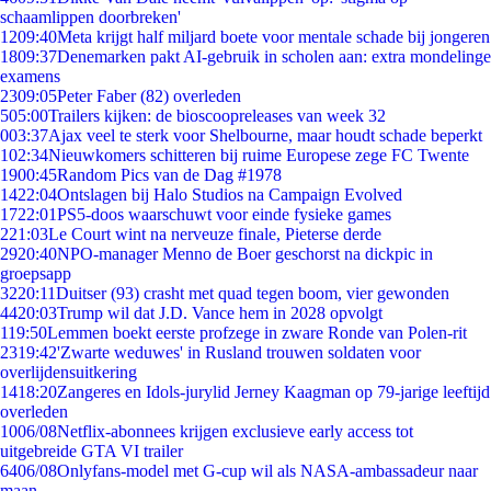
schaamlippen doorbreken'
12
09:40
Meta krijgt half miljard boete voor mentale schade bij jongeren
18
09:37
Denemarken pakt AI-gebruik in scholen aan: extra mondelinge
examens
23
09:05
Peter Faber (82) overleden
5
05:00
Trailers kijken: de bioscoopreleases van week 32
0
03:37
Ajax veel te sterk voor Shelbourne, maar houdt schade beperkt
1
02:34
Nieuwkomers schitteren bij ruime Europese zege FC Twente
19
00:45
Random Pics van de Dag #1978
14
22:04
Ontslagen bij Halo Studios na Campaign Evolved
17
22:01
PS5-doos waarschuwt voor einde fysieke games
2
21:03
Le Court wint na nerveuze finale, Pieterse derde
29
20:40
NPO-manager Menno de Boer geschorst na dickpic in
groepsapp
32
20:11
Duitser (93) crasht met quad tegen boom, vier gewonden
44
20:03
Trump wil dat J.D. Vance hem in 2028 opvolgt
1
19:50
Lemmen boekt eerste profzege in zware Ronde van Polen-rit
23
19:42
'Zwarte weduwes' in Rusland trouwen soldaten voor
overlijdensuitkering
14
18:20
Zangeres en Idols-jurylid Jerney Kaagman op 79-jarige leeftijd
overleden
10
06/08
Netflix-abonnees krijgen exclusieve early access tot
uitgebreide GTA VI trailer
64
06/08
Onlyfans-model met G-cup wil als NASA-ambassadeur naar
maan