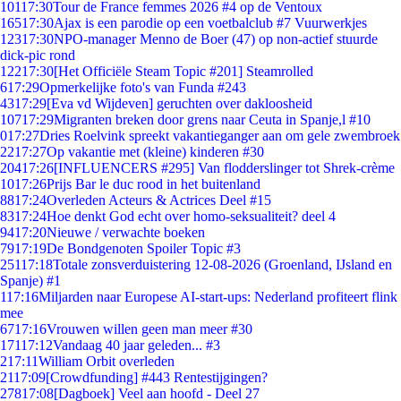
101
17:30
Tour de France femmes 2026 #4 op de Ventoux
165
17:30
Ajax is een parodie op een voetbalclub #7 Vuurwerkjes
123
17:30
NPO-manager Menno de Boer (47) op non-actief stuurde
dick-pic rond
122
17:30
[Het Officiële Steam Topic #201] Steamrolled
6
17:29
Opmerkelijke foto's van Funda #243
43
17:29
[Eva vd Wijdeven] geruchten over dakloosheid
107
17:29
Migranten breken door grens naar Ceuta in Spanje,l #10
0
17:27
Dries Roelvink spreekt vakantieganger aan om gele zwembroek
22
17:27
Op vakantie met (kleine) kinderen #30
204
17:26
[INFLUENCERS #295] Van flodderslinger tot Shrek-crème
10
17:26
Prijs Bar le duc rood in het buitenland
88
17:24
Overleden Acteurs & Actrices Deel #15
83
17:24
Hoe denkt God echt over homo-seksualiteit? deel 4
94
17:20
Nieuwe / verwachte boeken
79
17:19
De Bondgenoten Spoiler Topic #3
251
17:18
Totale zonsverduistering 12-08-2026 (Groenland, IJsland en
Spanje) #1
1
17:16
Miljarden naar Europese AI-start-ups: Nederland profiteert flink
mee
67
17:16
Vrouwen willen geen man meer #30
171
17:12
Vandaag 40 jaar geleden... #3
2
17:11
William Orbit overleden
21
17:09
[Crowdfunding] #443 Rentestijgingen?
278
17:08
[Dagboek] Veel aan hoofd - Deel 27