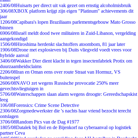
24
06/08
Huisarts per direct uit vak gezet om ernstig alcoholmisbruik
3
06/08
XBOX platform krijgt zijn eigen "Platinum" achievements dit
jaar
12
06/08
Capibara's lopen Braziliaans parlementsgebouw Mato Grosso
binnen
69
06/08
Israël meldt dood twee militairen in Zuid-Libanon, vergelding
aangekondigd
15
06/08
Hiroshima herdenkt slachtoffers atoombom, 81 jaar later
19
06/08
Drone met explosieven bij Duits vliegveld voedt vrees voor
hybride aanval
34
06/08
Wakker Dier dient klacht in tegen insectenfabriek Protix om
duurzaamheidsclaims
22
06/08
Iran en Oman eens over route Straat van Hormuz, VS
buitenspel
26
06/08
NAVO zet wegens Russische provocatie 250% meer
gevechtsvliegtuigen in
57
06/08
Waterschappen slaan alarm wegens droogte: Gereedschapskist
leeg
1
06/08
Forensics: Crime Scene Detective
23
06/08
Zorgmedewerkster die 's nachts haar vriend bezocht terecht
ontslagen
37
06/08
Random Pics van de Dag #1977
18
05/08
Datalek bij Bol en de Bijenkorf na cyberaanval op logistiek
partner Ceva