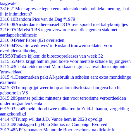
laagwater
28
16:21
Meer agressie tegen een andersluidende politieke mening, laat
jij je intimideren?
33
16:10
Random Pics van de Dag #1979
29
16:08
Amsterdams dierenasiel DOA overspoeld met babykonijntjes
22
16:07
OM eist TBS tegen verwarde man die agenten stak met
aardappelschilmesje
23
16:04
Peter Faber (82) overleden
23
16:04
'Zwarte weduwes' in Rusland trouwen soldaten voor
overlijdensuitkering
5
15:58
Trailers kijken: de bioscoopreleases van week 32
12
15:55
Meta krijgt half miljard boete voor mentale schade bij jongeren
32
15:43
Ceuta-leider noemt Marokkaanse grensaanval door migranten
'gruweldaad'
18
15:41
Denemarken pakt AI-gebruik in scholen aan: extra mondelinge
examens
24
15:35
Trump grijpt weer in op automatisch staatsburgerschap bij
geboorte in VS
36
15:28
Spaanse politie: minstens tien voor terrorisme veroordeelden
onder migranten Ceuta
69
15:03
Israël meldt dood twee militairen in Zuid-Libanon, vergelding
aangekondigd
44
14:47
Trump wil dat J.D. Vance hem in 2028 opvolgt
14
13:49
Ontslagen bij Halo Studios na Campaign Evolved
29
13:48
NPO-manager Menno de Boer geschorst na dickpic in