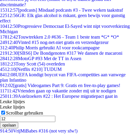
discriminatie?
153
12:57
[podcasts] Misdaad podcasts #3 - Twee weken taakstraf
225
12:56
GR: Elk glas alcohol is riskant, geen bewijs voor gunstig
effect
104
12:50
Progressieve Democraat El-Sayed wint nipt voorverkiezing
Michigan
178
12:42
Touwtrekken 2.0 #636 - Team 1 beste team *G* *O*
249
12:40
Vinted #15 nog-net-niet gratis en verzendgezeur
3
12:40
Philip Morris gebruikt AI voor rookcampagne
219
12:30
[SBS6] De Bondgenoten #317 We dansen de macaroni
284
12:28
MotoGP #93 Met de TT in Assen
18
12:23
Tony Scott (54) overleden
45
12:10
[Netflix #210] TUDUM
84
12:08
UEFA kondigt boycot van FIFA-competities aan vanwege
plan Infantino
9
12:02
[gratis] Videogames Part 9: Gratis en free-to-play games!
117
11:42
Vrienden gaan op vakantie zonder mij uit te nodigen
250
11:39
Asielzoekers #22 : Het Europese migratiepact gaat in
Leuke lijstjes
Leuke lijstjes
Scrollbar gebruiken
opslaan
9
14:50
VrijMiBabes #316 (not very sfw!)