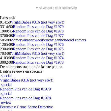
▼ Advertentie door Refinery89
Lees ook
9
14:50
VrijMiBabes #316 (not very sfw!)
33
14:50
Random Pics van de Dag #1979
19
00:45
Random Pics van de Dag #1978
37
06/08
Random Pics van de Dag #1977
5
05/08
Zomervakantieweerbericht: aanhoudend zomers
12
05/08
Random Pics van de Dag #1976
23
04/08
Random Pics van de Dag #1975
7
03/08
VrijMiBabes #315 (not very sfw!)
41
03/08
Random Pics van de Dag #1974
30
02/08
Random Pics van de Dag #1973
De comments staan op de laatste pagina
Laatste reviews en specials
special
VrijMiBabes #316 (not very sfw!)
special
Random Pics van de Dag #1979
special
Random Pics van de Dag #1978
review
Forensics: Crime Scene Detective