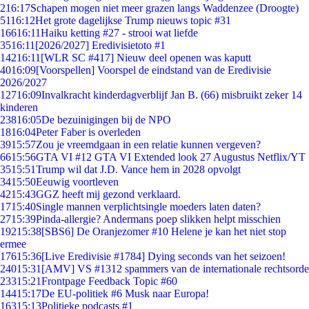
2
16:17
Schapen mogen niet meer grazen langs Waddenzee (Droogte)
51
16:12
Het grote dagelijkse Trump nieuws topic #31
166
16:11
Haiku ketting #27 - strooi wat liefde
35
16:11
[2026/2027] Eredivisietoto #1
142
16:11
[WLR SC #417] Nieuw deel openen was kaputt
40
16:09
[Voorspellen] Voorspel de eindstand van de Eredivisie
2026/2027
127
16:09
Invalkracht kinderdagverblijf Jan B. (66) misbruikt zeker 14
kinderen
238
16:05
De bezuinigingen bij de NPO
18
16:04
Peter Faber is overleden
39
15:57
Zou je vreemdgaan in een relatie kunnen vergeven?
66
15:56
GTA VI #12 GTA VI Extended look 27 Augustus Netflix/YT
35
15:51
Trump wil dat J.D. Vance hem in 2028 opvolgt
34
15:50
Eeuwig voortleven
42
15:43
GGZ heeft mij gezond verklaard.
17
15:40
Single mannen verplichtsingle moeders laten daten?
27
15:39
Pinda-allergie? Andermans poep slikken helpt misschien
192
15:38
[SBS6] De Oranjezomer #10 Helene je kan het niet stop
ermee
176
15:36
[Live Eredivisie #1784] Dying seconds van het seizoen!
240
15:31
[AMV] VS #1312 spammers van de internationale rechtsorde
233
15:21
Frontpage Feedback Topic #60
144
15:17
De EU-politiek #6 Musk naar Europa!
163
15:13
Politieke podcasts #1