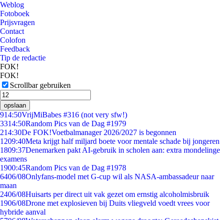
Weblog
Fotoboek
Prijsvragen
Contact
Colofon
Feedback
Tip de redactie
FOK!
FOK!
Scrollbar gebruiken
opslaan
9
14:50
VrijMiBabes #316 (not very sfw!)
33
14:50
Random Pics van de Dag #1979
2
14:30
De FOK!Voetbalmanager 2026/2027 is begonnen
12
09:40
Meta krijgt half miljard boete voor mentale schade bij jongeren
18
09:37
Denemarken pakt AI-gebruik in scholen aan: extra mondelinge
examens
19
00:45
Random Pics van de Dag #1978
64
06/08
Onlyfans-model met G-cup wil als NASA-ambassadeur naar
maan
24
06/08
Huisarts per direct uit vak gezet om ernstig alcoholmisbruik
19
06/08
Drone met explosieven bij Duits vliegveld voedt vrees voor
hybride aanval