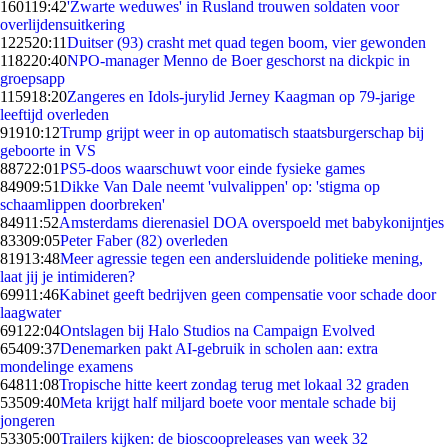
1601
19:42
'Zwarte weduwes' in Rusland trouwen soldaten voor
overlijdensuitkering
1225
20:11
Duitser (93) crasht met quad tegen boom, vier gewonden
1182
20:40
NPO-manager Menno de Boer geschorst na dickpic in
groepsapp
1159
18:20
Zangeres en Idols-jurylid Jerney Kaagman op 79-jarige
leeftijd overleden
919
10:12
Trump grijpt weer in op automatisch staatsburgerschap bij
geboorte in VS
887
22:01
PS5-doos waarschuwt voor einde fysieke games
849
09:51
Dikke Van Dale neemt 'vulvalippen' op: 'stigma op
schaamlippen doorbreken'
849
11:52
Amsterdams dierenasiel DOA overspoeld met babykonijntjes
833
09:05
Peter Faber (82) overleden
819
13:48
Meer agressie tegen een andersluidende politieke mening,
laat jij je intimideren?
699
11:46
Kabinet geeft bedrijven geen compensatie voor schade door
laagwater
691
22:04
Ontslagen bij Halo Studios na Campaign Evolved
654
09:37
Denemarken pakt AI-gebruik in scholen aan: extra
mondelinge examens
648
11:08
Tropische hitte keert zondag terug met lokaal 32 graden
535
09:40
Meta krijgt half miljard boete voor mentale schade bij
jongeren
533
05:00
Trailers kijken: de bioscoopreleases van week 32