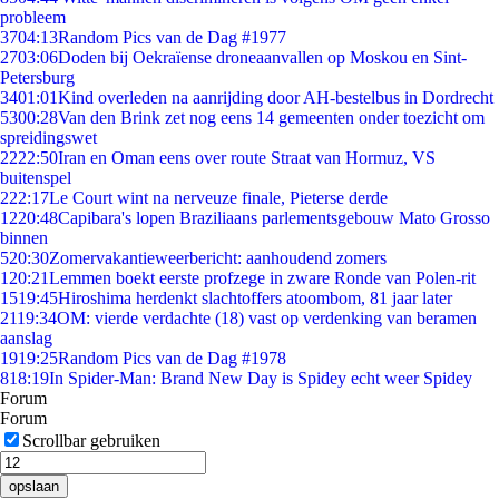
probleem
37
04:13
Random Pics van de Dag #1977
27
03:06
Doden bij Oekraïense droneaanvallen op Moskou en Sint-
Petersburg
34
01:01
Kind overleden na aanrijding door AH-bestelbus in Dordrecht
53
00:28
Van den Brink zet nog eens 14 gemeenten onder toezicht om
spreidingswet
22
22:50
Iran en Oman eens over route Straat van Hormuz, VS
buitenspel
2
22:17
Le Court wint na nerveuze finale, Pieterse derde
12
20:48
Capibara's lopen Braziliaans parlementsgebouw Mato Grosso
binnen
5
20:30
Zomervakantieweerbericht: aanhoudend zomers
1
20:21
Lemmen boekt eerste profzege in zware Ronde van Polen-rit
15
19:45
Hiroshima herdenkt slachtoffers atoombom, 81 jaar later
21
19:34
OM: vierde verdachte (18) vast op verdenking van beramen
aanslag
19
19:25
Random Pics van de Dag #1978
8
18:19
In Spider-Man: Brand New Day is Spidey echt weer Spidey
Forum
Forum
Scrollbar gebruiken
opslaan