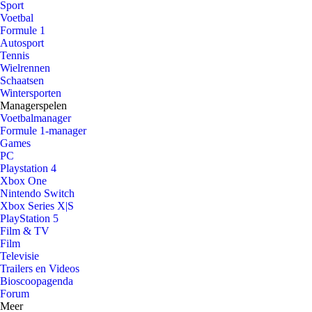
Sport
Voetbal
Formule 1
Autosport
Tennis
Wielrennen
Schaatsen
Wintersporten
Managerspelen
Voetbalmanager
Formule 1-manager
Games
PC
Playstation 4
Xbox One
Nintendo Switch
Xbox Series X|S
PlayStation 5
Film & TV
Film
Televisie
Trailers en Videos
Bioscoopagenda
Forum
Meer