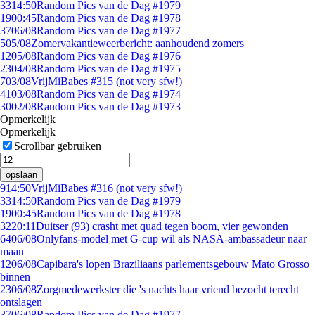
33
14:50
Random Pics van de Dag #1979
19
00:45
Random Pics van de Dag #1978
37
06/08
Random Pics van de Dag #1977
5
05/08
Zomervakantieweerbericht: aanhoudend zomers
12
05/08
Random Pics van de Dag #1976
23
04/08
Random Pics van de Dag #1975
7
03/08
VrijMiBabes #315 (not very sfw!)
41
03/08
Random Pics van de Dag #1974
30
02/08
Random Pics van de Dag #1973
Opmerkelijk
Opmerkelijk
Scrollbar gebruiken
opslaan
9
14:50
VrijMiBabes #316 (not very sfw!)
33
14:50
Random Pics van de Dag #1979
19
00:45
Random Pics van de Dag #1978
32
20:11
Duitser (93) crasht met quad tegen boom, vier gewonden
64
06/08
Onlyfans-model met G-cup wil als NASA-ambassadeur naar
maan
12
06/08
Capibara's lopen Braziliaans parlementsgebouw Mato Grosso
binnen
23
06/08
Zorgmedewerkster die 's nachts haar vriend bezocht terecht
ontslagen
37
06/08
Random Pics van de Dag #1977