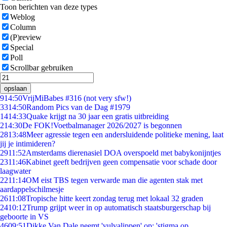
Toon berichten van deze types
Weblog
Column
(P)review
Special
Poll
Scrollbar gebruiken
opslaan
9
14:50
VrijMiBabes #316 (not very sfw!)
33
14:50
Random Pics van de Dag #1979
14
14:33
Quake krijgt na 30 jaar een gratis uitbreiding
2
14:30
De FOK!Voetbalmanager 2026/2027 is begonnen
28
13:48
Meer agressie tegen een andersluidende politieke mening, laat
jij je intimideren?
29
11:52
Amsterdams dierenasiel DOA overspoeld met babykonijntjes
23
11:46
Kabinet geeft bedrijven geen compensatie voor schade door
laagwater
22
11:14
OM eist TBS tegen verwarde man die agenten stak met
aardappelschilmesje
26
11:08
Tropische hitte keert zondag terug met lokaal 32 graden
24
10:12
Trump grijpt weer in op automatisch staatsburgerschap bij
geboorte in VS
46
09:51
Dikke Van Dale neemt 'vulvalippen' op: 'stigma op