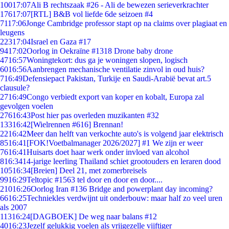
100
17:07
Ali B rechtszaak #26 - Ali de bewezen serieverkrachter
176
17:07
[RTL] B&B vol liefde 6de seizoen #4
71
17:06
Jonge Cambridge professor stapt op na claims over plagiaat en
leugens
223
17:04
Israel en Gaza #17
94
17:02
Oorlog in Oekraïne #1318 Drone baby drone
47
16:57
Woningtekort: dus ga je woningen slopen, logisch
60
16:56
Aanbrengen mechanische ventilatie zinvol in oud huis?
7
16:49
Defensiepact Pakistan, Turkije en Saudi-Arabië bevat art.5
clausule?
27
16:49
Congo verbiedt export van koper en kobalt, Europa zal
gevolgen voelen
276
16:43
Post hier pas overleden muzikanten #32
133
16:42
[Wielrennen #616] Brennan!
22
16:42
Meer dan helft van verkochte auto's is volgend jaar elektrisch
85
16:41
[FOK!Voetbalmanager 2026/2027] #1 We zijn er weer
76
16:41
Huisarts doet haar werk onder invloed van alcohol
8
16:34
14-jarige leerling Thailand schiet grootouders en leraren dood
105
16:34
[Breien] Deel 21, met zomerbreisels
99
16:29
Teltopic #1563 tel door en door en door....
210
16:26
Oorlog Iran #136 Bridge and powerplant day incoming?
66
16:25
Techniekles verdwijnt uit onderbouw: maar half zo veel uren
als 2007
113
16:24
[DAGBOEK] De weg naar balans #12
40
16:23
Jezelf gelukkig voelen als vrijgezelle vijftiger