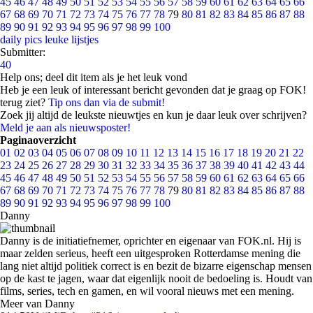
45
46
47
48
49
50
51
52
53
54
55
56
57
58
59
60
61
62
63
64
65
66
67
68
69
70
71
72
73
74
75
76
77
78
79
80
81
82
83
84
85
86
87
88
89
90
91
92
93
94
95
96
97
98
99
100
daily pics
leuke lijstjes
Submitter:
40
Help ons; deel dit item als je het leuk vond
Heb je een leuk of interessant bericht gevonden dat je graag op FOK!
terug ziet?
Tip ons dan via de submit!
Zoek jij altijd de leukste nieuwtjes en kun je daar leuk over schrijven?
Meld je aan als nieuwsposter!
Paginaoverzicht
01
02
03
04
05
06
07
08
09
10
11
12
13
14
15
16
17
18
19
20
21
22
23
24
25
26
27
28
29
30
31
32
33
34
35
36
37
38
39
40
41
42
43
44
45
46
47
48
49
50
51
52
53
54
55
56
57
58
59
60
61
62
63
64
65
66
67
68
69
70
71
72
73
74
75
76
77
78
79
80
81
82
83
84
85
86
87
88
89
90
91
92
93
94
95
96
97
98
99
100
Danny
Danny is de initiatiefnemer, oprichter en eigenaar van FOK.nl. Hij is
maar zelden serieus, heeft een uitgesproken Rotterdamse mening die
lang niet altijd politiek correct is en bezit de bizarre eigenschap mensen
op de kast te jagen, waar dat eigenlijk nooit de bedoeling is. Houdt van
films, series, tech en gamen, en wil vooral nieuws met een mening.
Meer van Danny