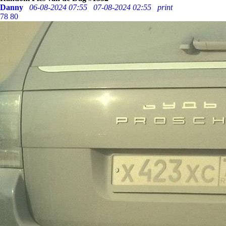
Danny
06-08-2024 07:55
07-08-2024 02:55
print
78
80