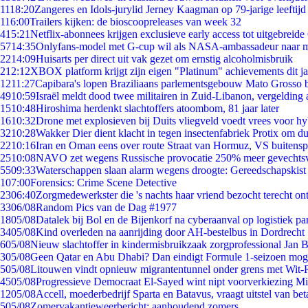
11
18:20
Zangeres en Idols-jurylid Jerney Kaagman op 79-jarige leeftijd
1
16:00
Trailers kijken: de bioscoopreleases van week 32
4
15:21
Netflix-abonnees krijgen exclusieve early access tot uitgebreide
57
14:35
Onlyfans-model met G-cup wil als NASA-ambassadeur naar 
22
14:09
Huisarts per direct uit vak gezet om ernstig alcoholmisbruik
2
12:12
XBOX platform krijgt zijn eigen "Platinum" achievements dit ja
12
11:27
Capibara's lopen Braziliaans parlementsgebouw Mato Grosso 
49
10:59
Israël meldt dood twee militairen in Zuid-Libanon, vergeldin
15
10:48
Hiroshima herdenkt slachtoffers atoombom, 81 jaar later
16
10:32
Drone met explosieven bij Duits vliegveld voedt vrees voor hy
32
10:28
Wakker Dier dient klacht in tegen insectenfabriek Protix om 
22
10:16
Iran en Oman eens over route Straat van Hormuz, VS buitensp
25
10:08
NAVO zet wegens Russische provocatie 250% meer gevechtsvl
55
09:33
Waterschappen slaan alarm wegens droogte: Gereedschapskist
1
07:00
Forensics: Crime Scene Detective
23
06:40
Zorgmedewerkster die 's nachts haar vriend bezocht terecht on
33
06/08
Random Pics van de Dag #1977
18
05/08
Datalek bij Bol en de Bijenkorf na cyberaanval op logistiek pa
34
05/08
Kind overleden na aanrijding door AH-bestelbus in Dordrecht
6
05/08
Nieuw slachtoffer in kindermisbruikzaak zorgprofessional Jan B
3
05/08
Geen Qatar en Abu Dhabi? Dan eindigt Formule 1-seizoen moge
5
05/08
Litouwen vindt opnieuw migrantentunnel onder grens met Wit-
45
05/08
Progressieve Democraat El-Sayed wint nipt voorverkiezing M
12
05/08
Accell, moederbedrijf Sparta en Batavus, vraagt uitstel van bet
5
05/08
Zomervakantieweerbericht: aanhoudend zomers