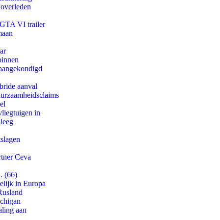
 overleden
 GTA VI trailer
maan
ar
binnen
g aangekondigd
bride aanval
duurzaamheidsclaims
el
iegtuigen in
 leeg
tslagen
rtner Ceva
. (66)
lijk in Europa
Rusland
ichigan
aling aan