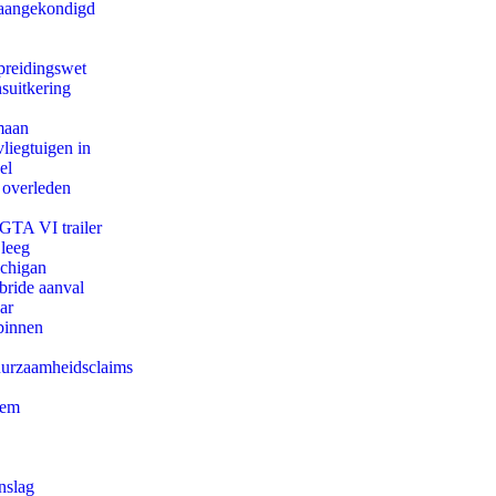
g aangekondigd
preidingswet
suitkering
maan
iegtuigen in
el
 overleden
 GTA VI trailer
 leeg
ichigan
bride aanval
ar
binnen
duurzaamheidsclaims
eem
nslag