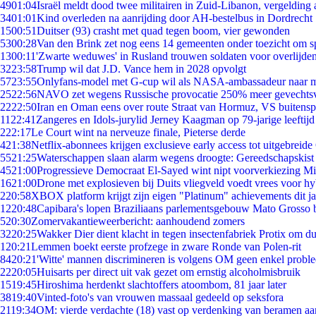
49
01:04
Israël meldt dood twee militairen in Zuid-Libanon, vergeldin
34
01:01
Kind overleden na aanrijding door AH-bestelbus in Dordrecht
15
00:51
Duitser (93) crasht met quad tegen boom, vier gewonden
53
00:28
Van den Brink zet nog eens 14 gemeenten onder toezicht om s
13
00:11
'Zwarte weduwes' in Rusland trouwen soldaten voor overlijden
32
23:58
Trump wil dat J.D. Vance hem in 2028 opvolgt
57
23:55
Onlyfans-model met G-cup wil als NASA-ambassadeur naar 
25
22:56
NAVO zet wegens Russische provocatie 250% meer gevechtsvl
22
22:50
Iran en Oman eens over route Straat van Hormuz, VS buitensp
11
22:41
Zangeres en Idols-jurylid Jerney Kaagman op 79-jarige leeftijd
2
22:17
Le Court wint na nerveuze finale, Pieterse derde
4
21:38
Netflix-abonnees krijgen exclusieve early access tot uitgebreide
55
21:25
Waterschappen slaan alarm wegens droogte: Gereedschapskist
45
21:00
Progressieve Democraat El-Sayed wint nipt voorverkiezing M
16
21:00
Drone met explosieven bij Duits vliegveld voedt vrees voor hy
2
20:58
XBOX platform krijgt zijn eigen "Platinum" achievements dit ja
12
20:48
Capibara's lopen Braziliaans parlementsgebouw Mato Grosso 
5
20:30
Zomervakantieweerbericht: aanhoudend zomers
32
20:25
Wakker Dier dient klacht in tegen insectenfabriek Protix om 
1
20:21
Lemmen boekt eerste profzege in zware Ronde van Polen-rit
84
20:21
'Witte' mannen discrimineren is volgens OM geen enkel probl
22
20:05
Huisarts per direct uit vak gezet om ernstig alcoholmisbruik
15
19:45
Hiroshima herdenkt slachtoffers atoombom, 81 jaar later
38
19:40
Vinted-foto's van vrouwen massaal gedeeld op seksfora
21
19:34
OM: vierde verdachte (18) vast op verdenking van beramen aa