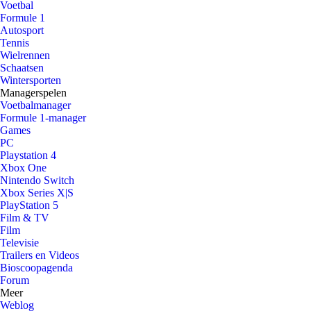
Voetbal
Formule 1
Autosport
Tennis
Wielrennen
Schaatsen
Wintersporten
Managerspelen
Voetbalmanager
Formule 1-manager
Games
PC
Playstation 4
Xbox One
Nintendo Switch
Xbox Series X|S
PlayStation 5
Film & TV
Film
Televisie
Trailers en Videos
Bioscoopagenda
Forum
Meer
Weblog