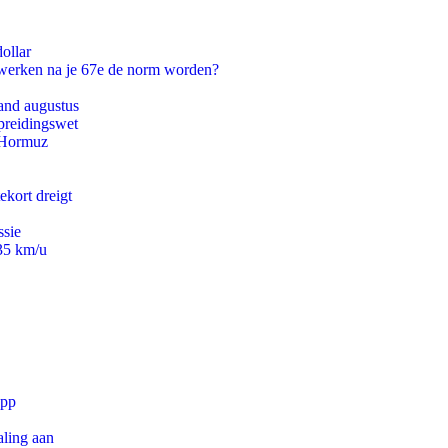
ollar
 werken na je 67e de norm worden?
and augustus
preidingswet
n Hormuz
ekort dreigt
ssie
235 km/u
app
aling aan