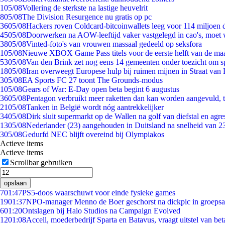
1
05/08
Vollering de sterkste na lastige heuvelrit
8
05/08
The Division Resurgence nu gratis op pc
36
05/08
Hackers roven Coldcard-bitcoinwallets leeg voor 114 miljoen d
45
05/08
Doorwerken na AOW-leeftijd vaker vastgelegd in cao's, moet
38
05/08
Vinted-foto's van vrouwen massaal gedeeld op seksfora
1
05/08
Nieuwe XBOX Game Pass titels voor de eerste helft van de ma
53
05/08
Van den Brink zet nog eens 14 gemeenten onder toezicht om s
18
05/08
Iran overweegt Europese hulp bij ruimen mijnen in Straat va
3
05/08
EA Sports FC 27 toont The Grounds-modus
1
05/08
Gears of War: E-Day open beta begint 6 augustus
36
05/08
Pentagon verbruikt meer raketten dan kan worden aangevuld, t
21
05/08
Tanken in België wordt nóg aantrekkelijker
34
05/08
Dirk sluit supermarkt op de Wallen na golf van diefstal en agre
13
05/08
Nederlander (23) aangehouden in Duitsland na snelheid van 
3
05/08
Gedurfd NEC blijft overeind bij Olympiakos
Actieve items
Actieve items
Scrollbar gebruiken
opslaan
7
01:47
PS5-doos waarschuwt voor einde fysieke games
19
01:37
NPO-manager Menno de Boer geschorst na dickpic in groeps
6
01:20
Ontslagen bij Halo Studios na Campaign Evolved
12
01:08
Accell, moederbedrijf Sparta en Batavus, vraagt uitstel van bet