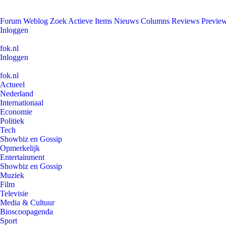
Forum
Weblog
Zoek
Actieve Items
Nieuws
Columns
Reviews
Previe
Inloggen
fok.nl
Inloggen
fok.nl
Actueel
Nederland
Internationaal
Economie
Politiek
Tech
Showbiz en Gossip
Opmerkelijk
Entertainment
Showbiz en Gossip
Muziek
Film
Televisie
Media & Cultuur
Bioscoopagenda
Sport