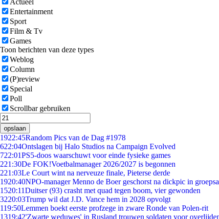
Actueel
Entertainment
Sport
Film & Tv
Games
Toon berichten van deze types
Weblog
Column
(P)review
Special
Poll
Scrollbar gebruiken
opslaan
19
22:45
Random Pics van de Dag #1978
6
22:04
Ontslagen bij Halo Studios na Campaign Evolved
7
22:01
PS5-doos waarschuwt voor einde fysieke games
2
21:30
De FOK!Voetbalmanager 2026/2027 is begonnen
2
21:03
Le Court wint na nerveuze finale, Pieterse derde
19
20:40
NPO-manager Menno de Boer geschorst na dickpic in groeps
15
20:11
Duitser (93) crasht met quad tegen boom, vier gewonden
32
20:03
Trump wil dat J.D. Vance hem in 2028 opvolgt
1
19:50
Lemmen boekt eerste profzege in zware Ronde van Polen-rit
13
19:42
'Zwarte weduwes' in Rusland trouwen soldaten voor overlijden