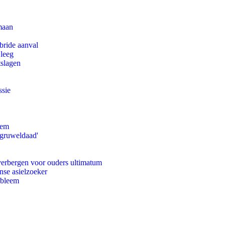
maan
bride aanval
 leeg
tslagen
ssie
eem
'gruweldaad'
 verbergen voor ouders ultimatum
nse asielzoeker
obleem