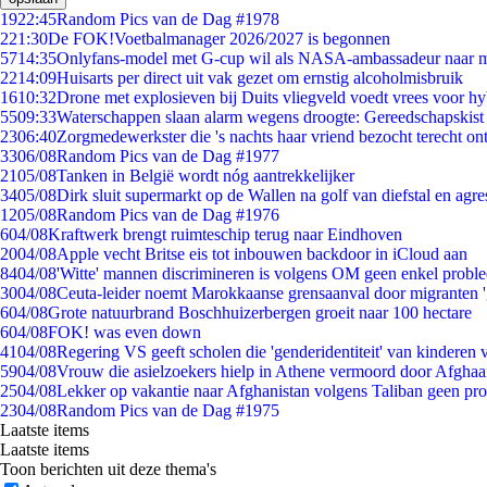
19
22:45
Random Pics van de Dag #1978
2
21:30
De FOK!Voetbalmanager 2026/2027 is begonnen
57
14:35
Onlyfans-model met G-cup wil als NASA-ambassadeur naar 
22
14:09
Huisarts per direct uit vak gezet om ernstig alcoholmisbruik
16
10:32
Drone met explosieven bij Duits vliegveld voedt vrees voor hy
55
09:33
Waterschappen slaan alarm wegens droogte: Gereedschapskist
23
06:40
Zorgmedewerkster die 's nachts haar vriend bezocht terecht on
33
06/08
Random Pics van de Dag #1977
21
05/08
Tanken in België wordt nóg aantrekkelijker
34
05/08
Dirk sluit supermarkt op de Wallen na golf van diefstal en agre
12
05/08
Random Pics van de Dag #1976
6
04/08
Kraftwerk brengt ruimteschip terug naar Eindhoven
20
04/08
Apple vecht Britse eis tot inbouwen backdoor in iCloud aan
84
04/08
'Witte' mannen discrimineren is volgens OM geen enkel probl
30
04/08
Ceuta-leider noemt Marokkaanse grensaanval door migranten 
6
04/08
Grote natuurbrand Boschhuizerbergen groeit naar 100 hectare
6
04/08
FOK! was even down
41
04/08
Regering VS geeft scholen die 'genderidentiteit' van kinderen
59
04/08
Vrouw die asielzoekers hielp in Athene vermoord door Afghaa
25
04/08
Lekker op vakantie naar Afghanistan volgens Taliban geen pr
23
04/08
Random Pics van de Dag #1975
Laatste items
Laatste items
Toon berichten uit deze thema's