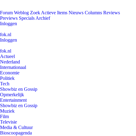
Forum
Weblog
Zoek
Actieve Items
Nieuws
Columns
Reviews
Previews
Specials
Archief
Inloggen
fok.nl
Inloggen
fok.nl
Actueel
Nederland
Internationaal
Economie
Politiek
Tech
Showbiz en Gossip
Opmerkelijk
Entertainment
Showbiz en Gossip
Muziek
Film
Televisie
Media & Cultuur
Bioscoopagenda