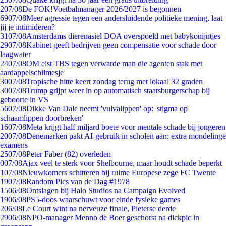
2
07/08
De FOK!Voetbalmanager 2026/2027 is begonnen
69
07/08
Meer agressie tegen een andersluidende politieke mening, laat
jij je intimideren?
31
07/08
Amsterdams dierenasiel DOA overspoeld met babykonijntjes
29
07/08
Kabinet geeft bedrijven geen compensatie voor schade door
laagwater
24
07/08
OM eist TBS tegen verwarde man die agenten stak met
aardappelschilmesje
30
07/08
Tropische hitte keert zondag terug met lokaal 32 graden
30
07/08
Trump grijpt weer in op automatisch staatsburgerschap bij
geboorte in VS
56
07/08
Dikke Van Dale neemt 'vulvalippen' op: 'stigma op
schaamlippen doorbreken'
16
07/08
Meta krijgt half miljard boete voor mentale schade bij jongeren
20
07/08
Denemarken pakt AI-gebruik in scholen aan: extra mondelinge
examens
25
07/08
Peter Faber (82) overleden
0
07/08
Ajax veel te sterk voor Shelbourne, maar houdt schade beperkt
1
07/08
Nieuwkomers schitteren bij ruime Europese zege FC Twente
19
07/08
Random Pics van de Dag #1978
15
06/08
Ontslagen bij Halo Studios na Campaign Evolved
19
06/08
PS5-doos waarschuwt voor einde fysieke games
2
06/08
Le Court wint na nerveuze finale, Pieterse derde
29
06/08
NPO-manager Menno de Boer geschorst na dickpic in