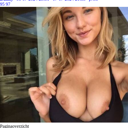
95
97
Paginaoverzicht