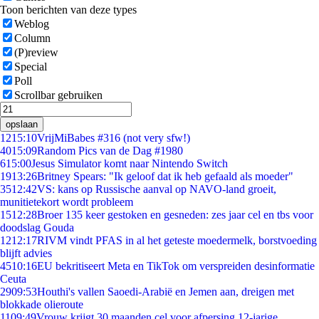
Toon berichten van deze types
Weblog
Column
(P)review
Special
Poll
Scrollbar gebruiken
opslaan
12
15:10
VrijMiBabes #316 (not very sfw!)
40
15:09
Random Pics van de Dag #1980
6
15:00
Jesus Simulator komt naar Nintendo Switch
19
13:26
Britney Spears: "Ik geloof dat ik heb gefaald als moeder"
35
12:42
VS: kans op Russische aanval op NAVO-land groeit,
munitietekort wordt probleem
15
12:28
Broer 135 keer gestoken en gesneden: zes jaar cel en tbs voor
doodslag Gouda
12
12:17
RIVM vindt PFAS in al het geteste moedermelk, borstvoeding
blijft advies
45
10:16
EU bekritiseert Meta en TikTok om verspreiden desinformatie
Ceuta
29
09:53
Houthi's vallen Saoedi-Arabië en Jemen aan, dreigen met
blokkade olieroute
11
09:49
Vrouw krijgt 30 maanden cel voor afpersing 12-jarige