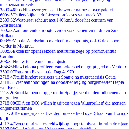
misdienaar in kerk
38
09:46
PostNL-bezorger steekt bewoner na ruzie over pakket
6
09:45
Trailers kijken: de bioscoopreleases van week 32
25
09:32
Wegpiraat scheurt met 146 km/u door het centrum van
Amsterdam
7
09:28
Aanhoudende droogte veroorzaakt scheuren in dijken Zuid-
Holland
0
08:59
Van de Zandschulp overleeft matchpoints, ook Griekspoor
verder in Montreal
1
08:56
Excelsior opent seizoen met ruime zege op promovendus
Cambuur
2
08:35
Nieuw te streamen in augustus
4
04:46
Niewiadoma profiteert van pokerspel en grijpt geel op Ventoux
35
00:07
Random Pics van de Dag #1979
27
18:47
Italië hindert reizigers uit Spanje na migratiecrisis Ceuta
24
18:31
Vier aanhoudingen na doodsbedreiging burgemeester Depla
van Breda
11
18:26
Smokkelbende opgerold in Spanje, verdienden miljoenen aan
migranten
37
18:08
CDA en D66 willen ingrijpen tegen 'gluurbrillen' die mensen
ongemerkt filmen
11
17:56
Benzineprijs daalt verder, onzekerheid over Straat van Hormuz
blijft
42
17:47
Voedselprijzen wereldwijd op hoogste niveau in ruim drie jaar
23
07/08
Quake krijgt na 30 jaar een gratis uitbreiding