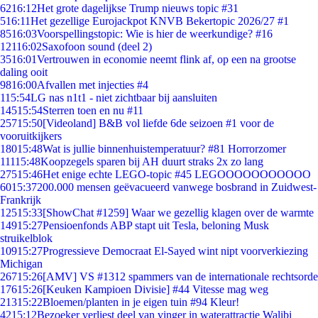
62
16:12
Het grote dagelijkse Trump nieuws topic #31
5
16:11
Het gezellige Eurojackpot KNVB Bekertopic 2026/27 #1
85
16:03
Voorspellingstopic: Wie is hier de weerkundige? #16
121
16:02
Saxofoon sound (deel 2)
35
16:01
Vertrouwen in economie neemt flink af, op een na grootse
daling ooit
98
16:00
Afvallen met injecties #4
1
15:54
LG nas n1t1 - niet zichtbaar bij aansluiten
145
15:54
Sterren toen en nu #11
257
15:50
[Videoland] B&B vol liefde 6de seizoen #1 voor de
vooruitkijkers
180
15:48
Wat is jullie binnenhuistemperatuur? #81 Horrorzomer
111
15:48
Koopzegels sparen bij AH duurt straks 2x zo lang
275
15:46
Het enige echte LEGO-topic #45 LEGOOOOOOOOOOO
60
15:37
200.000 mensen geëvacueerd vanwege bosbrand in Zuidwest-
Frankrijk
125
15:33
[ShowChat #1259] Waar we gezellig klagen over de warmte
149
15:27
Pensioenfonds ABP stapt uit Tesla, beloning Musk
struikelblok
109
15:27
Progressieve Democraat El-Sayed wint nipt voorverkiezing
Michigan
267
15:26
[AMV] VS #1312 spammers van de internationale rechtsorde
176
15:26
[Keuken Kampioen Divisie] #44 Vitesse mag weg
213
15:22
Bloemen/planten in je eigen tuin #94 Kleur!
42
15:12
Bezoeker verliest deel van vinger in waterattractie Walibi