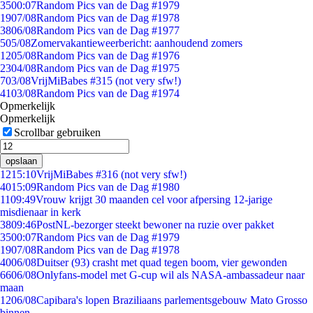
35
00:07
Random Pics van de Dag #1979
19
07/08
Random Pics van de Dag #1978
38
06/08
Random Pics van de Dag #1977
5
05/08
Zomervakantieweerbericht: aanhoudend zomers
12
05/08
Random Pics van de Dag #1976
23
04/08
Random Pics van de Dag #1975
7
03/08
VrijMiBabes #315 (not very sfw!)
41
03/08
Random Pics van de Dag #1974
Opmerkelijk
Opmerkelijk
Scrollbar gebruiken
opslaan
12
15:10
VrijMiBabes #316 (not very sfw!)
40
15:09
Random Pics van de Dag #1980
11
09:49
Vrouw krijgt 30 maanden cel voor afpersing 12-jarige
misdienaar in kerk
38
09:46
PostNL-bezorger steekt bewoner na ruzie over pakket
35
00:07
Random Pics van de Dag #1979
19
07/08
Random Pics van de Dag #1978
40
06/08
Duitser (93) crasht met quad tegen boom, vier gewonden
66
06/08
Onlyfans-model met G-cup wil als NASA-ambassadeur naar
maan
12
06/08
Capibara's lopen Braziliaans parlementsgebouw Mato Grosso
binnen