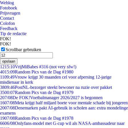
Weblog
Fotoboek
Prijsvragen
Contact
Colofon
Feedback
Tip de redactie
FOK!
FOK!
Scrollbar gebruiken
opslaan
12
15:10
VrijMiBabes #316 (not very sfw!)
40
15:09
Random Pics van de Dag #1980
11
09:49
Vrouw krijgt 30 maanden cel voor afpersing 12-jarige
misdienaar in kerk
38
09:46
PostNL-bezorger steekt bewoner na ruzie over pakket
35
00:07
Random Pics van de Dag #1979
2
07/08
De FOK!Voetbalmanager 2026/2027 is begonnen
16
07/08
Meta krijgt half miljard boete voor mentale schade bij jongeren
20
07/08
Denemarken pakt AI-gebruik in scholen aan: extra mondelinge
examens
19
07/08
Random Pics van de Dag #1978
66
06/08
Onlyfans-model met G-cup wil als NASA-ambassadeur naar