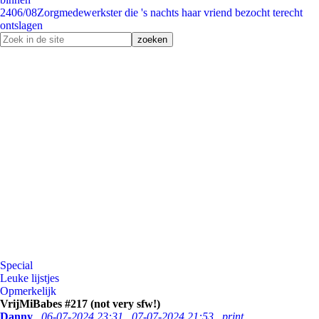
24
06/08
Zorgmedewerkster die 's nachts haar vriend bezocht terecht
ontslagen
Special
Leuke lijstjes
Opmerkelijk
VrijMiBabes #217 (not very sfw!)
Danny
06-07-2024 23:31
07-07-2024 21:53
print