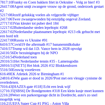
78
17:10
Franky en Coen bakken friet in Oekraïne - Volg ze hier! #3
264
17:08
Agent smijt zwangere vrouw op de grond, onderzoek gestart
#2
52
17:08
Jezelf gelukkig voelen als vrijgezelle vijftiger
24
17:06
Twee zwaargewonden bij eenzijdig ongeval Zeeland.
277
17:03
Van kleuter tot puber deel 184
122
17:02
Buitenlandse steden lepeltopic #268
226
17:02
Nederlandse plaatsnamen lepeltopic #213 elk gehucht met
een bord telt
224
17:00
Russia vs Ukraine #91
64
16:57
Covid19 the aftermath #17 bananenmilkshake
74
16:57
Trump wil dat J.D. Vance hem in 2028 opvolgt
241
16:56
De bezuinigingen bij de NPO
125
16:54
Nederland toen
293
16:51
Het Nederlandse tennis #35 - Lamensgodin
269
16:51
[NET5] Het blok 2026 #32 Blokkendozen
55
16:50
Eeuwig voortleven
6
16:49
EK Atletiek 2026 te Birmingham #1
248
16:45
Wie gaan er dood in 2026?Post met een vleugje cynisme de
overledenen.
70
16:43
[HAZES-gate #118] Echt een leuk wijf
127
16:35
[SBS6] De Bondgenoten #318 Een klein kusje moet kunnen
22
16:28
Weer een parkeergarage dicht in Dordrecht, auto's zo snel
mogelijk weg
1
16:21
UEFA Super Cup #1 PSG - Aston Villa