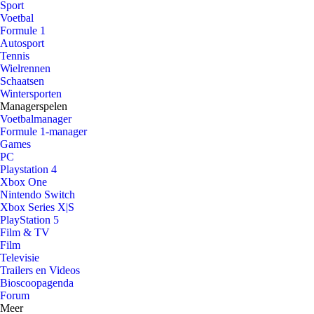
Sport
Voetbal
Formule 1
Autosport
Tennis
Wielrennen
Schaatsen
Wintersporten
Managerspelen
Voetbalmanager
Formule 1-manager
Games
PC
Playstation 4
Xbox One
Nintendo Switch
Xbox Series X|S
PlayStation 5
Film & TV
Film
Televisie
Trailers en Videos
Bioscoopagenda
Forum
Meer