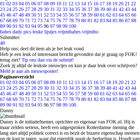
01
02
03
04
05
06
07
08
09
10
11
12
13
14
15
16
17
18
19
20
21
22
23
24
25
26
27
28
29
30
31
32
33
34
35
36
37
38
39
40
41
42
43
44
45
46
47
48
49
50
51
52
53
54
55
56
57
58
59
60
61
62
63
64
65
66
67
68
69
70
71
72
73
74
75
76
77
78
79
80
81
82
83
84
85
86
87
88
89
90
91
92
93
94
95
96
97
98
99
100
babes
daily pics
leuke lijstjes
vrijmibabes
vrijmibo
Submitter:
40
Help ons; deel dit item als je het leuk vond
Heb je een leuk of interessant bericht gevonden dat je graag op FOK!
terug ziet?
Tip ons dan via de submit!
Zoek jij altijd de leukste nieuwtjes en kun je daar leuk over schrijven?
Meld je aan als nieuwsposter!
Paginaoverzicht
01
02
03
04
05
06
07
08
09
10
11
12
13
14
15
16
17
18
19
20
21
22
23
24
25
26
27
28
29
30
31
32
33
34
35
36
37
38
39
40
41
42
43
44
45
46
47
48
49
50
51
52
53
54
55
56
57
58
59
60
61
62
63
64
65
66
67
68
69
70
71
72
73
74
75
76
77
78
79
80
81
82
83
84
85
86
87
88
89
90
91
92
93
94
95
96
97
98
99
100
Danny
Danny is de initiatiefnemer, oprichter en eigenaar van FOK.nl. Hij is
maar zelden serieus, heeft een uitgesproken Rotterdamse mening die
lang niet altijd politiek correct is en bezit de bizarre eigenschap mensen
op de kast te jagen, waar dat eigenlijk nooit de bedoeling is. Houdt van