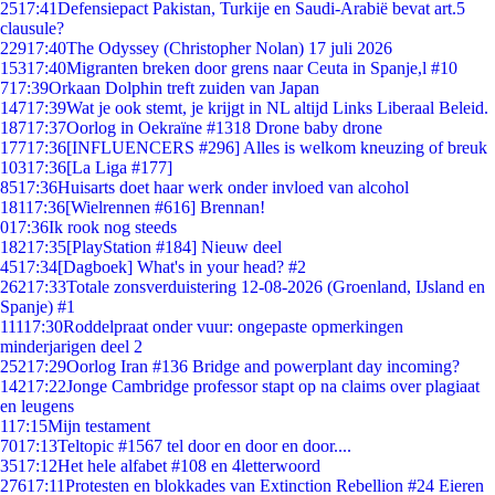
25
17:41
Defensiepact Pakistan, Turkije en Saudi-Arabië bevat art.5
clausule?
229
17:40
The Odyssey (Christopher Nolan) 17 juli 2026
153
17:40
Migranten breken door grens naar Ceuta in Spanje,l #10
7
17:39
Orkaan Dolphin treft zuiden van Japan
147
17:39
Wat je ook stemt, je krijgt in NL altijd Links Liberaal Beleid.
187
17:37
Oorlog in Oekraïne #1318 Drone baby drone
177
17:36
[INFLUENCERS #296] Alles is welkom kneuzing of breuk
103
17:36
[La Liga #177]
85
17:36
Huisarts doet haar werk onder invloed van alcohol
181
17:36
[Wielrennen #616] Brennan!
0
17:36
Ik rook nog steeds
182
17:35
[PlayStation #184] Nieuw deel
45
17:34
[Dagboek] What's in your head? #2
262
17:33
Totale zonsverduistering 12-08-2026 (Groenland, IJsland en
Spanje) #1
111
17:30
Roddelpraat onder vuur: ongepaste opmerkingen
minderjarigen deel 2
252
17:29
Oorlog Iran #136 Bridge and powerplant day incoming?
142
17:22
Jonge Cambridge professor stapt op na claims over plagiaat
en leugens
1
17:15
Mijn testament
70
17:13
Teltopic #1567 tel door en door en door....
35
17:12
Het hele alfabet #108 en 4letterwoord
276
17:11
Protesten en blokkades van Extinction Rebellion #24 Eieren