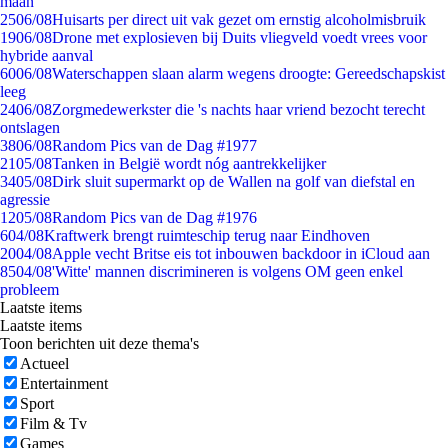
maan
25
06/08
Huisarts per direct uit vak gezet om ernstig alcoholmisbruik
19
06/08
Drone met explosieven bij Duits vliegveld voedt vrees voor
hybride aanval
60
06/08
Waterschappen slaan alarm wegens droogte: Gereedschapskist
leeg
24
06/08
Zorgmedewerkster die 's nachts haar vriend bezocht terecht
ontslagen
38
06/08
Random Pics van de Dag #1977
21
05/08
Tanken in België wordt nóg aantrekkelijker
34
05/08
Dirk sluit supermarkt op de Wallen na golf van diefstal en
agressie
12
05/08
Random Pics van de Dag #1976
6
04/08
Kraftwerk brengt ruimteschip terug naar Eindhoven
20
04/08
Apple vecht Britse eis tot inbouwen backdoor in iCloud aan
85
04/08
'Witte' mannen discrimineren is volgens OM geen enkel
probleem
Laatste items
Laatste items
Toon berichten uit deze thema's
Actueel
Entertainment
Sport
Film & Tv
Games