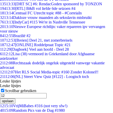
135
13:33
[DRT SC] #6: RendacGoden sponsored by TONZON
194
13:30
[RTL] B&B vol liefde 6de seizoen #4
18
13:14
Centraal FC Utrecht topic #88 - #CorreiaIn
32
13:14
Dakloze vrouw maanden als seksslavin misbruikt
76
13:13
[IndyCar] #115 We're in Nashville Tennessee
20
13:10
Nieuwe Europese richtlijn: vaker repareren ipv vervangen
voor nieuw
84
12:55
Brazilië #2
107
12:53
[Breien] Deel 21, met zomerbreisels
187
12:47
[ONLINE] Roddelpraat Topic #21
1
12:29
[Dagboek] Veel aan hoofd - Deel 28
61
12:12
Lisa (38) vermoord in Griekenland door Afghaanse
asielzoeker
21
12:08
Rechtszaak dodelijk ongeluk uitgesteld vanwege vakantie
advocaat
121
12:07
Het RLS Social Media-topic #160 Zonder Kolonel!!
211
12:06
[NL] Street View Quiz [#122] - Loogisch toch
Leuke lijstjes
Leuke lijstjes
Scrollbar gebruiken
opslaan
12
15:10
VrijMiBabes #316 (not very sfw!)
40
15:09
Random Pics van de Dag #1980