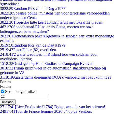
'gruweldaad'
38
22:29
Random Pics van de Dag #1977
38
22:28
Spaanse politie: minstens tien voor terrorisme veroordeelden
onder migranten Ceuta
30
22:20
Tropische hitte keert zondag terug met lokaal 32 graden
46
21:30
Spoedberaad EU na crisis Ceuta, moeten we onze
buitengrenzen beter bewaken?
20
21:01
Denemarken pakt AI-gebruik in scholen aan: extra mondelinge
examens
35
19:58
Random Pics van de Dag #1979
25
19:43
Peter Faber (82) overleden
24
18:41
'Zwarte weduwes' in Rusland trouwen soldaten voor
overlijdensuitkering
15
18:32
Ontslagen bij Halo Studios na Campaign Evolved
30
18:32
Trump grijpt weer in op automatisch staatsburgerschap bij
geboorte in VS
31
18:19
Amsterdams dierenasiel DOA overspoeld met babykonijntjes
Forum
Forum
Scrollbar gebruiken
opslaan
271
17:41
[Live Eredivisie #1784] Dying seconds van het seizoen!
249
17:41
Tour de France femmes 2026 #4 op de Ventoux