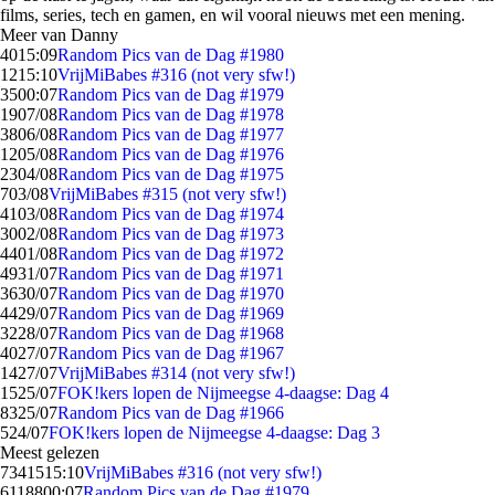
films, series, tech en gamen, en wil vooral nieuws met een mening.
Meer van Danny
40
15:09
Random Pics van de Dag #1980
12
15:10
VrijMiBabes #316 (not very sfw!)
35
00:07
Random Pics van de Dag #1979
19
07/08
Random Pics van de Dag #1978
38
06/08
Random Pics van de Dag #1977
12
05/08
Random Pics van de Dag #1976
23
04/08
Random Pics van de Dag #1975
7
03/08
VrijMiBabes #315 (not very sfw!)
41
03/08
Random Pics van de Dag #1974
30
02/08
Random Pics van de Dag #1973
44
01/08
Random Pics van de Dag #1972
49
31/07
Random Pics van de Dag #1971
36
30/07
Random Pics van de Dag #1970
44
29/07
Random Pics van de Dag #1969
32
28/07
Random Pics van de Dag #1968
40
27/07
Random Pics van de Dag #1967
14
27/07
VrijMiBabes #314 (not very sfw!)
15
25/07
FOK!kers lopen de Nijmeegse 4-daagse: Dag 4
83
25/07
Random Pics van de Dag #1966
5
24/07
FOK!kers lopen de Nijmeegse 4-daagse: Dag 3
Meest gelezen
73415
15:10
VrijMiBabes #316 (not very sfw!)
61188
00:07
Random Pics van de Dag #1979