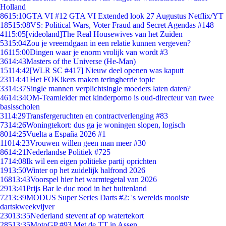
Holland
86
15:10
GTA VI #12 GTA VI Extended look 27 Augustus Netflix/YT
185
15:08
VS: Political Wars, Voter Fraud and Secret Agendas #148
41
15:05
[videoland]The Real Housewives van het Zuiden
53
15:04
Zou je vreemdgaan in een relatie kunnen vergeven?
161
15:00
Dingen waar je enorm vrolijk van wordt #3
36
14:43
Masters of the Universe (He-Man)
151
14:42
[WLR SC #417] Nieuw deel openen was kaputt
231
14:41
Het FOK!kers maken teringherrie topic
33
14:37
Single mannen verplichtsingle moeders laten daten?
46
14:34
OM-Teamleider met kinderporno is oud-directeur van twee
basisscholen
31
14:29
Transfergeruchten en contractverlenging #83
73
14:26
Woningtekort: dus ga je woningen slopen, logisch
80
14:25
Vuelta a España 2026 #1
110
14:23
Vrouwen willen geen man meer #30
86
14:21
Nederlandse Politiek #725
17
14:08
Ik wil een eigen politieke partij oprichten
19
13:50
Winter op het zuidelijk halfrond 2026
168
13:43
Voorspel hier het warmtegetal van 2026
29
13:41
Prijs Bar le duc rood in het buitenland
72
13:39
MODUS Super Series Darts #2: 's werelds mooiste
dartskweekvijver
230
13:35
Nederland stevent af op watertekort
285
13:35
MotoGP #93 Met de TT in Assen