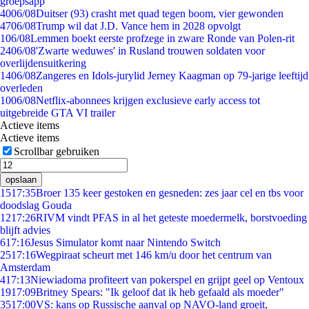
groepsapp
40
06/08
Duitser (93) crasht met quad tegen boom, vier gewonden
47
06/08
Trump wil dat J.D. Vance hem in 2028 opvolgt
1
06/08
Lemmen boekt eerste profzege in zware Ronde van Polen-rit
24
06/08
'Zwarte weduwes' in Rusland trouwen soldaten voor
overlijdensuitkering
14
06/08
Zangeres en Idols-jurylid Jerney Kaagman op 79-jarige leeftijd
overleden
10
06/08
Netflix-abonnees krijgen exclusieve early access tot
uitgebreide GTA VI trailer
Actieve items
Actieve items
Scrollbar gebruiken
opslaan
15
17:35
Broer 135 keer gestoken en gesneden: zes jaar cel en tbs voor
doodslag Gouda
12
17:26
RIVM vindt PFAS in al het geteste moedermelk, borstvoeding
blijft advies
6
17:16
Jesus Simulator komt naar Nintendo Switch
25
17:16
Wegpiraat scheurt met 146 km/u door het centrum van
Amsterdam
4
17:13
Niewiadoma profiteert van pokerspel en grijpt geel op Ventoux
19
17:09
Britney Spears: "Ik geloof dat ik heb gefaald als moeder"
35
17:00
VS: kans op Russische aanval op NAVO-land groeit,