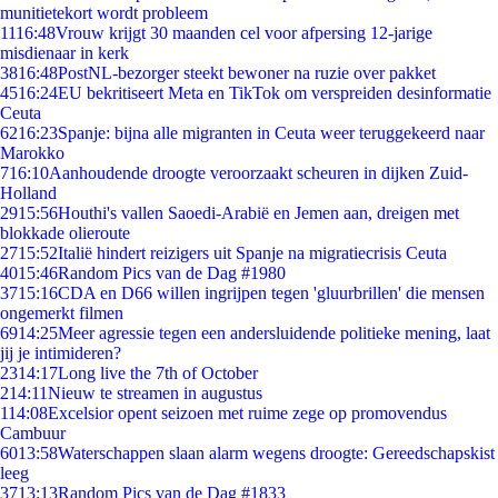
munitietekort wordt probleem
11
16:48
Vrouw krijgt 30 maanden cel voor afpersing 12-jarige
misdienaar in kerk
38
16:48
PostNL-bezorger steekt bewoner na ruzie over pakket
45
16:24
EU bekritiseert Meta en TikTok om verspreiden desinformatie
Ceuta
62
16:23
Spanje: bijna alle migranten in Ceuta weer teruggekeerd naar
Marokko
7
16:10
Aanhoudende droogte veroorzaakt scheuren in dijken Zuid-
Holland
29
15:56
Houthi's vallen Saoedi-Arabië en Jemen aan, dreigen met
blokkade olieroute
27
15:52
Italië hindert reizigers uit Spanje na migratiecrisis Ceuta
40
15:46
Random Pics van de Dag #1980
37
15:16
CDA en D66 willen ingrijpen tegen 'gluurbrillen' die mensen
ongemerkt filmen
69
14:25
Meer agressie tegen een andersluidende politieke mening, laat
jij je intimideren?
23
14:17
Long live the 7th of October
2
14:11
Nieuw te streamen in augustus
1
14:08
Excelsior opent seizoen met ruime zege op promovendus
Cambuur
60
13:58
Waterschappen slaan alarm wegens droogte: Gereedschapskist
leeg
37
13:13
Random Pics van de Dag #1833