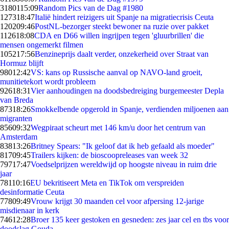
31801
15:09
Random Pics van de Dag #1980
1273
18:47
Italië hindert reizigers uit Spanje na migratiecrisis Ceuta
1202
09:46
PostNL-bezorger steekt bewoner na ruzie over pakket
1126
18:08
CDA en D66 willen ingrijpen tegen 'gluurbrillen' die
mensen ongemerkt filmen
1052
17:56
Benzineprijs daalt verder, onzekerheid over Straat van
Hormuz blijft
980
12:42
VS: kans op Russische aanval op NAVO-land groeit,
munitietekort wordt probleem
926
18:31
Vier aanhoudingen na doodsbedreiging burgemeester Depla
van Breda
873
18:26
Smokkelbende opgerold in Spanje, verdienden miljoenen aan
migranten
856
09:32
Wegpiraat scheurt met 146 km/u door het centrum van
Amsterdam
838
13:26
Britney Spears: "Ik geloof dat ik heb gefaald als moeder"
817
09:45
Trailers kijken: de bioscoopreleases van week 32
797
17:47
Voedselprijzen wereldwijd op hoogste niveau in ruim drie
jaar
781
10:16
EU bekritiseert Meta en TikTok om verspreiden
desinformatie Ceuta
778
09:49
Vrouw krijgt 30 maanden cel voor afpersing 12-jarige
misdienaar in kerk
746
12:28
Broer 135 keer gestoken en gesneden: zes jaar cel en tbs voor
doodslag Gouda