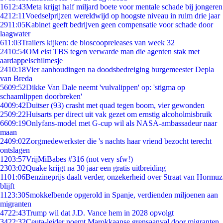
16
12:43
Meta krijgt half miljard boete voor mentale schade bij jongeren
42
12:11
Voedselprijzen wereldwijd op hoogste niveau in ruim drie jaar
29
11:05
Kabinet geeft bedrijven geen compensatie voor schade door
laagwater
6
11:03
Trailers kijken: de bioscoopreleases van week 32
24
10:54
OM eist TBS tegen verwarde man die agenten stak met
aardappelschilmesje
24
10:18
Vier aanhoudingen na doodsbedreiging burgemeester Depla
van Breda
56
09:52
Dikke Van Dale neemt 'vulvalippen' op: 'stigma op
schaamlippen doorbreken'
40
09:42
Duitser (93) crasht met quad tegen boom, vier gewonden
25
09:22
Huisarts per direct uit vak gezet om ernstig alcoholmisbruik
66
09:19
Onlyfans-model met G-cup wil als NASA-ambassadeur naar
maan
24
09:02
Zorgmedewerkster die 's nachts haar vriend bezocht terecht
ontslagen
12
03:57
VrijMiBabes #316 (not very sfw!)
23
03:02
Quake krijgt na 30 jaar een gratis uitbreiding
11
01:06
Benzineprijs daalt verder, onzekerheid over Straat van Hormuz
blijft
11
23:30
Smokkelbende opgerold in Spanje, verdienden miljoenen aan
migranten
47
22:43
Trump wil dat J.D. Vance hem in 2028 opvolgt
34
22:32
Ceuta-leider noemt Marokkaanse grensaanval door migranten