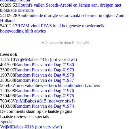
692
09:53
Houthi's vallen Saoedi-Arabië en Jemen aan, dreigen met
blokkade olieroute
541
09:28
Aanhoudende droogte veroorzaakt scheuren in dijken Zuid-
Holland
540
12:17
RIVM vindt PFAS in al het geteste moedermelk,
borstvoeding blijft advies
▼ Advertentie door Refinery89
Lees ook
12
15:10
VrijMiBabes #316 (not very sfw!)
40
15:09
Random Pics van de Dag #1980
35
00:07
Random Pics van de Dag #1979
19
07/08
Random Pics van de Dag #1978
38
06/08
Random Pics van de Dag #1977
5
05/08
Zomervakantieweerbericht: aanhoudend zomers
12
05/08
Random Pics van de Dag #1976
23
04/08
Random Pics van de Dag #1975
7
03/08
VrijMiBabes #315 (not very sfw!)
41
03/08
Random Pics van de Dag #1974
De comments staan op de laatste pagina
Laatste reviews en specials
special
VrijMiBabes #316 (not very sfw!)