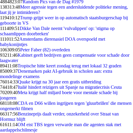
48848
23:07
Random Pics van de Dag #1979
1383
13:48
Meer agressie tegen een andersluidende politieke mening,
laat jij je intimideren?
1194
10:12
Trump grijpt weer in op automatisch staatsburgerschap bij
geboorte in VS
1114
09:51
Dikke Van Dale neemt 'vulvalippen' op: 'stigma op
schaamlippen doorbreken'
1110
11:52
Amsterdams dierenasiel DOA overspoeld met
babykonijntjes
1063
09:05
Peter Faber (82) overleden
932
11:46
Kabinet geeft bedrijven geen compensatie voor schade door
laagwater
894
11:08
Tropische hitte keert zondag terug met lokaal 32 graden
850
09:37
Denemarken pakt AI-gebruik in scholen aan: extra
mondelinge examens
760
14:33
Quake krijgt na 30 jaar een gratis uitbreiding
744
18:47
Italië hindert reizigers uit Spanje na migratiecrisis Ceuta
702
09:40
Meta krijgt half miljard boete voor mentale schade bij
jongeren
681
18:08
CDA en D66 willen ingrijpen tegen 'gluurbrillen' die mensen
ongemerkt filmen
663
17:56
Benzineprijs daalt verder, onzekerheid over Straat van
Hormuz blijft
616
11:14
OM eist TBS tegen verwarde man die agenten stak met
aardappelschilmesje