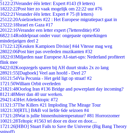
51
22:23
Verander één letter: Expert #143 (9 letters)
182
22:22
Post hier zo vaak mogelijk om 22:22 uur #76
16
22:21
Verander één letter. Expert # 75 (8 letters)
251
22:20
Asielzoekers #22 : Het Europese migratiepact gaat in
232
22:18
Israel en Gaza #17
201
22:16
Verander een letter expert (7lettereditie) #50
68
22:14
Roddelpraat onder vuur: ongepaste opmerkingen
minderjarigen deel 2
171
22:12
[Keuken Kampioen Divisie] #44 Vitesse mag weg
280
22:06
Post hier pas overleden muzikanten #32
18
22:03
Miljarden naar Europese AI-start-ups: Nederland profiteert
flink mee
94
22:02
Koopzegels sparen bij AH duurt straks 2x zo lang
289
21:55
[Dagboek] Veel aan hoofd - Deel 27
161
21:54
Via Pecunia - Het geld ligt op straat! #2
17
21:50
William Orbit overleden
218
21:48
Oorlog Iran #136 Bridge and powerplant day incoming?
81
21:48
Meer dan 40 uur werken.
294
21:43
Het Atletiektopic #72
113
21:37
The Killers #21 Imploding The Mirage Tour
182
21:30
[RTL] B&B vol liefde 6de seizoen #4
173
21:28
Wat is jullie binnenhuistemperatuur? #81 Horrorzomer
100
21:28
Teltopic #1563 tel door en door en door....
17
21:26
[HBO] Stuart Fails to Save the Universe (Big Bang Theory
spinoff)