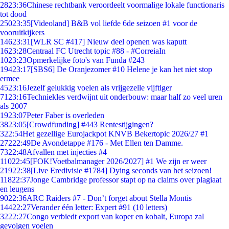
28
23:36
Chinese rechtbank veroordeelt voormalige lokale functionaris
tot dood
250
23:35
[Videoland] B&B vol liefde 6de seizoen #1 voor de
vooruitkijkers
146
23:31
[WLR SC #417] Nieuw deel openen was kaputt
16
23:28
Centraal FC Utrecht topic #88 - #CorreiaIn
10
23:23
Opmerkelijke foto's van Funda #243
194
23:17
[SBS6] De Oranjezomer #10 Helene je kan het niet stop
ermee
45
23:16
Jezelf gelukkig voelen als vrijgezelle vijftiger
71
23:16
Techniekles verdwijnt uit onderbouw: maar half zo veel uren
als 2007
19
23:07
Peter Faber is overleden
38
23:05
[Crowdfunding] #443 Rentestijgingen?
3
22:54
Het gezellige Eurojackpot KNVB Bekertopic 2026/27 #1
272
22:49
De Avondetappe #176 - Met Ellen ten Damme.
73
22:48
Afvallen met injecties #4
110
22:45
[FOK!Voetbalmanager 2026/2027] #1 We zijn er weer
219
22:38
[Live Eredivisie #1784] Dying seconds van het seizoen!
118
22:37
Jonge Cambridge professor stapt op na claims over plagiaat
en leugens
90
22:36
ARC Raiders #7 - Don’t forget about Stella Montis
144
22:27
Verander één letter: Expert #91 (10 letters)
32
22:27
Congo verbiedt export van koper en kobalt, Europa zal
gevolgen voelen