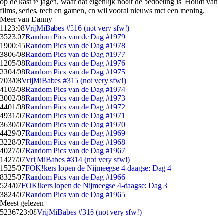
op de kast te jagen, waar dat eigenlijk nooit de bedoeling is. Houdt van
films, series, tech en gamen, en wil vooral nieuws met een mening.
Meer van Danny
11
23:08
VrijMiBabes #316 (not very sfw!)
35
23:07
Random Pics van de Dag #1979
19
00:45
Random Pics van de Dag #1978
38
06/08
Random Pics van de Dag #1977
12
05/08
Random Pics van de Dag #1976
23
04/08
Random Pics van de Dag #1975
7
03/08
VrijMiBabes #315 (not very sfw!)
41
03/08
Random Pics van de Dag #1974
30
02/08
Random Pics van de Dag #1973
44
01/08
Random Pics van de Dag #1972
49
31/07
Random Pics van de Dag #1971
36
30/07
Random Pics van de Dag #1970
44
29/07
Random Pics van de Dag #1969
32
28/07
Random Pics van de Dag #1968
40
27/07
Random Pics van de Dag #1967
14
27/07
VrijMiBabes #314 (not very sfw!)
15
25/07
FOK!kers lopen de Nijmeegse 4-daagse: Dag 4
83
25/07
Random Pics van de Dag #1966
5
24/07
FOK!kers lopen de Nijmeegse 4-daagse: Dag 3
38
24/07
Random Pics van de Dag #1965
Meest gelezen
52367
23:08
VrijMiBabes #316 (not very sfw!)