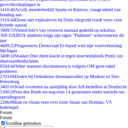
gevechtsvliegtuigen in
14
10:46
Accell, moederbedrijf Sparta en Batavus, vraagt uitstel van
betaling aan
19
10:44
Drone met explosieven bij Duits vliegveld voedt vrees voor
hybride aanval
39
09:53
Vinted-foto's van vrouwen massaal gedeeld op seksfora
3
09:33
XBOX platform krijgt zijn eigen "Platinum" achievements dit
jaar
46
09:22
Progressieve Democraat El-Sayed wint nipt voorverkiezing
Michigan
34
08:18
Wakker Dier dient klacht in tegen insectenfabriek Protix om
duurzaamheidsclaims
85
04:44
'Witte' mannen discrimineren is volgens OM geen enkel
probleem
27
03:06
Doden bij Oekraïense droneaanvallen op Moskou en Sint-
Petersburg
34
01:01
Kind overleden na aanrijding door AH-bestelbus in Dordrecht
53
00:28
Van den Brink zet nog eens 14 gemeenten onder toezicht om
spreidingswet
22
06/08
Iran en Oman eens over route Straat van Hormuz, VS
buitenspel
Forum
Forum
Scrollbar gebruiken