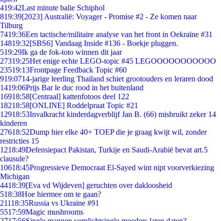
4
19:42
Last minute balie Schiphol
8
19:39
[2023] Australië: Voyager - Promise #2 - Ze komen naar
Tilburg
74
19:36
Een tactische/militaire analyse van het front in Oekraïne #31
148
19:32
[SBS6] Vandaag Inside #136 - Boekje pluggen.
5
19:29
Ik ga de fok-toto winnen dit jaar
273
19:25
Het enige echte LEGO-topic #45 LEGOOOOOOOOOOO
235
19:13
Frontpage Feedback Topic #60
9
19:07
14-jarige leerling Thailand schiet grootouders en leraren dood
14
19:06
Prijs Bar le duc rood in het buitenland
169
18:58
[Centraal] kattenfotoos deel 122
182
18:58
[ONLINE] Roddelpraat Topic #21
129
18:53
Invalkracht kinderdagverblijf Jan B. (66) misbruikt zeker 14
kinderen
276
18:52
Dump hier elke 40+ TOEP die je graag kwijt wil, zonder
restricties 15
12
18:49
Defensiepact Pakistan, Turkije en Saudi-Arabië bevat art.5
clausule?
106
18:45
Progressieve Democraat El-Sayed wint nipt voorverkiezing
Michigan
44
18:39
[Eva vd Wijdeven] geruchten over dakloosheid
5
18:38
Hoe hiermee om te gaan?
211
18:35
Russia vs Ukraine #91
55
17:59
Magic mushrooms
27
17:56
Single mannen verplichtsingle moeders laten daten?