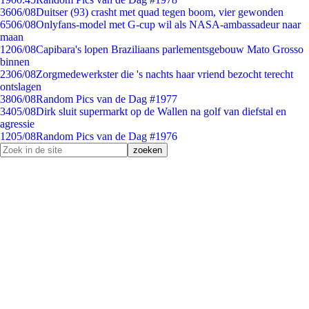
36
06/08
Duitser (93) crasht met quad tegen boom, vier gewonden
65
06/08
Onlyfans-model met G-cup wil als NASA-ambassadeur naar
maan
12
06/08
Capibara's lopen Braziliaans parlementsgebouw Mato Grosso
binnen
23
06/08
Zorgmedewerkster die 's nachts haar vriend bezocht terecht
ontslagen
38
06/08
Random Pics van de Dag #1977
34
05/08
Dirk sluit supermarkt op de Wallen na golf van diefstal en
agressie
12
05/08
Random Pics van de Dag #1976