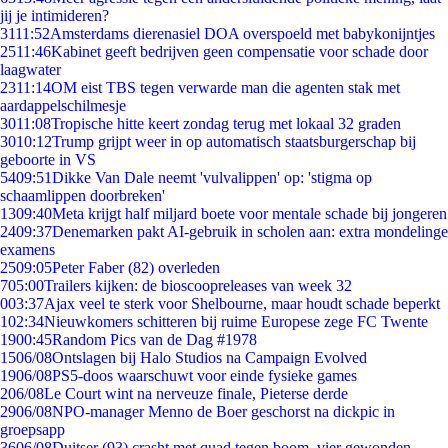
jij je intimideren?
31
11:52
Amsterdams dierenasiel DOA overspoeld met babykonijntjes
25
11:46
Kabinet geeft bedrijven geen compensatie voor schade door
laagwater
23
11:14
OM eist TBS tegen verwarde man die agenten stak met
aardappelschilmesje
30
11:08
Tropische hitte keert zondag terug met lokaal 32 graden
30
10:12
Trump grijpt weer in op automatisch staatsburgerschap bij
geboorte in VS
54
09:51
Dikke Van Dale neemt 'vulvalippen' op: 'stigma op
schaamlippen doorbreken'
13
09:40
Meta krijgt half miljard boete voor mentale schade bij jongeren
24
09:37
Denemarken pakt AI-gebruik in scholen aan: extra mondelinge
examens
25
09:05
Peter Faber (82) overleden
7
05:00
Trailers kijken: de bioscoopreleases van week 32
0
03:37
Ajax veel te sterk voor Shelbourne, maar houdt schade beperkt
1
02:34
Nieuwkomers schitteren bij ruime Europese zege FC Twente
19
00:45
Random Pics van de Dag #1978
15
06/08
Ontslagen bij Halo Studios na Campaign Evolved
19
06/08
PS5-doos waarschuwt voor einde fysieke games
2
06/08
Le Court wint na nerveuze finale, Pieterse derde
29
06/08
NPO-manager Menno de Boer geschorst na dickpic in
groepsapp
36
06/08
Duitser (93) crasht met quad tegen boom, vier gewonden