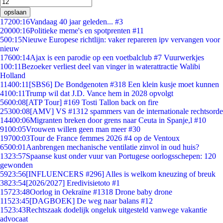
opslaan
172
00:16
Vandaag 40 jaar geleden... #3
200
00:16
Politieke meme's en spotprenten #11
5
00:15
Nieuwe Europese richtlijn: vaker repareren ipv vervangen voor
nieuw
176
00:14
Ajax is een parodie op een voetbalclub #7 Vuurwerkjes
1
00:11
Bezoeker verliest deel van vinger in waterattractie Walibi
Holland
114
00:11
[SBS6] De Bondgenoten #318 Een klein kusje moet kunnen
41
00:11
Trump wil dat J.D. Vance hem in 2028 opvolgt
56
00:08
[ATP Tour] #169 Tosti Tallon back on fire
253
00:08
[AMV] VS #1312 spammers van de internationale rechtsorde
144
00:06
Migranten breken door grens naar Ceuta in Spanje,l #10
91
00:05
Vrouwen willen geen man meer #30
197
00:03
Tour de France femmes 2026 #4 op de Ventoux
65
00:01
Aanbrengen mechanische ventilatie zinvol in oud huis?
13
23:57
Spaanse kust onder vuur van Portugese oorlogsschepen: 120
gewonden
59
23:56
[INFLUENCERS #296] Alles is welkom kneuzing of breuk
38
23:54
[2026/2027] Eredivisietoto #1
157
23:48
Oorlog in Oekraïne #1318 Drone baby drone
115
23:45
[DAGBOEK] De weg naar balans #12
15
23:43
Rechtszaak dodelijk ongeluk uitgesteld vanwege vakantie
advocaat