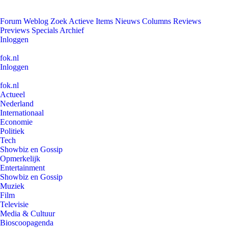
Forum
Weblog
Zoek
Actieve Items
Nieuws
Columns
Reviews
Previews
Specials
Archief
Inloggen
fok.nl
Inloggen
fok.nl
Actueel
Nederland
Internationaal
Economie
Politiek
Tech
Showbiz en Gossip
Opmerkelijk
Entertainment
Showbiz en Gossip
Muziek
Film
Televisie
Media & Cultuur
Bioscoopagenda