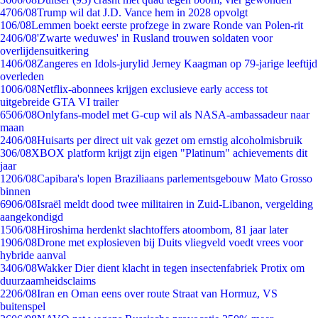
47
06/08
Trump wil dat J.D. Vance hem in 2028 opvolgt
1
06/08
Lemmen boekt eerste profzege in zware Ronde van Polen-rit
24
06/08
'Zwarte weduwes' in Rusland trouwen soldaten voor
overlijdensuitkering
14
06/08
Zangeres en Idols-jurylid Jerney Kaagman op 79-jarige leeftijd
overleden
10
06/08
Netflix-abonnees krijgen exclusieve early access tot
uitgebreide GTA VI trailer
65
06/08
Onlyfans-model met G-cup wil als NASA-ambassadeur naar
maan
24
06/08
Huisarts per direct uit vak gezet om ernstig alcoholmisbruik
3
06/08
XBOX platform krijgt zijn eigen "Platinum" achievements dit
jaar
12
06/08
Capibara's lopen Braziliaans parlementsgebouw Mato Grosso
binnen
69
06/08
Israël meldt dood twee militairen in Zuid-Libanon, vergelding
aangekondigd
15
06/08
Hiroshima herdenkt slachtoffers atoombom, 81 jaar later
19
06/08
Drone met explosieven bij Duits vliegveld voedt vrees voor
hybride aanval
34
06/08
Wakker Dier dient klacht in tegen insectenfabriek Protix om
duurzaamheidsclaims
22
06/08
Iran en Oman eens over route Straat van Hormuz, VS
buitenspel