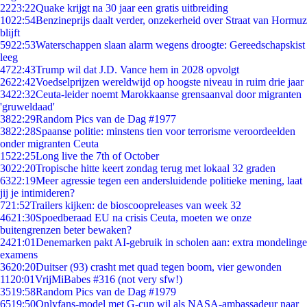
22
23:22
Quake krijgt na 30 jaar een gratis uitbreiding
10
22:54
Benzineprijs daalt verder, onzekerheid over Straat van Hormuz
blijft
59
22:53
Waterschappen slaan alarm wegens droogte: Gereedschapskist
leeg
47
22:43
Trump wil dat J.D. Vance hem in 2028 opvolgt
26
22:42
Voedselprijzen wereldwijd op hoogste niveau in ruim drie jaar
34
22:32
Ceuta-leider noemt Marokkaanse grensaanval door migranten
'gruweldaad'
38
22:29
Random Pics van de Dag #1977
38
22:28
Spaanse politie: minstens tien voor terrorisme veroordeelden
onder migranten Ceuta
15
22:25
Long live the 7th of October
30
22:20
Tropische hitte keert zondag terug met lokaal 32 graden
63
22:19
Meer agressie tegen een andersluidende politieke mening, laat
jij je intimideren?
7
21:52
Trailers kijken: de bioscoopreleases van week 32
46
21:30
Spoedberaad EU na crisis Ceuta, moeten we onze
buitengrenzen beter bewaken?
24
21:01
Denemarken pakt AI-gebruik in scholen aan: extra mondelinge
examens
36
20:20
Duitser (93) crasht met quad tegen boom, vier gewonden
11
20:01
VrijMiBabes #316 (not very sfw!)
35
19:58
Random Pics van de Dag #1979
65
19:50
Onlyfans-model met G-cup wil als NASA-ambassadeur naar