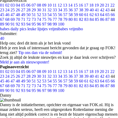
Paginaoverzicht
01
02
03
04
05
06
07
08
09
10
11
12
13
14
15
16
17
18
19
20
21
22
23
24
25
26
27
28
29
30
31
32
33
34
35
36
37
38
39
40
41
42
43
44
45
46
47
48
49
50
51
52
53
54
55
56
57
58
59
60
61
62
63
64
65
66
67
68
69
70
71
72
73
74
75
76
77
78
79
80
81
82
83
84
85
86
87
88
89
90
91
92
93
94
95
96
97
98
99
100
babes
daily pics
leuke lijstjes
vrijmibabes
vrijmibo
Submitter:
40
Help ons; deel dit item als je het leuk vond
Heb je een leuk of interessant bericht gevonden dat je graag op FOK!
terug ziet?
Tip ons dan via de submit!
Zoek jij altijd de leukste nieuwtjes en kun je daar leuk over schrijven?
Meld je aan als nieuwsposter!
Paginaoverzicht
01
02
03
04
05
06
07
08
09
10
11
12
13
14
15
16
17
18
19
20
21
22
23
24
25
26
27
28
29
30
31
32
33
34
35
36
37
38
39
40
41
42
43
44
45
46
47
48
49
50
51
52
53
54
55
56
57
58
59
60
61
62
63
64
65
66
67
68
69
70
71
72
73
74
75
76
77
78
79
80
81
82
83
84
85
86
87
88
89
90
91
92
93
94
95
96
97
98
99
100
Danny
Danny is de initiatiefnemer, oprichter en eigenaar van FOK.nl. Hij is
maar zelden serieus, heeft een uitgesproken Rotterdamse mening die
lang niet altijd politiek correct is en bezit de bizarre eigenschap mensen