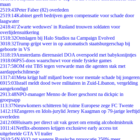
maan
25
19:43
Peter Faber (82) overleden
25
19:14
Kabinet geeft bedrijven geen compensatie voor schade door
laagwater
24
18:41
'Zwarte weduwes' in Rusland trouwen soldaten voor
overlijdensuitkering
15
18:32
Ontslagen bij Halo Studios na Campaign Evolved
30
18:32
Trump grijpt weer in op automatisch staatsburgerschap bij
geboorte in VS
31
18:19
Amsterdams dierenasiel DOA overspoeld met babykonijntjes
19
18:06
PS5-doos waarschuwt voor einde fysieke games
23
17:58
OM eist TBS tegen verwarde man die agenten stak met
aardappelschilmesje
13
17:41
Meta krijgt half miljard boete voor mentale schade bij jongeren
69
15:03
Israël meldt dood twee militairen in Zuid-Libanon, vergelding
aangekondigd
29
13:48
NPO-manager Menno de Boer geschorst na dickpic in
groepsapp
1
13:37
Nieuwkomers schitteren bij ruime Europese zege FC Twente
14
12:19
Zangeres en Idols-jurylid Jerney Kaagman op 79-jarige leeftijd
overleden
24
12:00
Huisarts per direct uit vak gezet om ernstig alcoholmisbruik
10
11:41
Netflix-abonnees krijgen exclusieve early access tot
uitgebreide GTA VI trailer
26
10:54
NAVO zet wegens Russische provocatie 250% meer