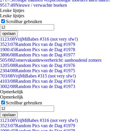
95
17:49
Nieuwe / verwachte boeken
Leuke lijstjes
Leuke lijstjes
Scrollbar gebruiken
opslaan
11
23:08
VrijMiBabes #316 (not very sfw!)
35
23:07
Random Pics van de Dag #1979
19
00:45
Random Pics van de Dag #1978
38
06/08
Random Pics van de Dag #1977
5
05/08
Zomervakantieweerbericht: aanhoudend zomers
12
05/08
Random Pics van de Dag #1976
23
04/08
Random Pics van de Dag #1975
7
03/08
VrijMiBabes #315 (not very sfw!)
41
03/08
Random Pics van de Dag #1974
30
02/08
Random Pics van de Dag #1973
Opmerkelijk
Opmerkelijk
Scrollbar gebruiken
opslaan
11
23:08
VrijMiBabes #316 (not very sfw!)
35
23:07
Random Pics van de Dag #1979
19
00:45
Random Pics van de Dag #1978