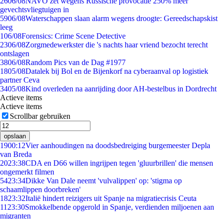
26
06/08
NAVO zet wegens Russische provocatie 250% meer
gevechtsvliegtuigen in
59
06/08
Waterschappen slaan alarm wegens droogte: Gereedschapskist
leeg
1
06/08
Forensics: Crime Scene Detective
23
06/08
Zorgmedewerkster die 's nachts haar vriend bezocht terecht
ontslagen
38
06/08
Random Pics van de Dag #1977
18
05/08
Datalek bij Bol en de Bijenkorf na cyberaanval op logistiek
partner Ceva
34
05/08
Kind overleden na aanrijding door AH-bestelbus in Dordrecht
Actieve items
Actieve items
Scrollbar gebruiken
opslaan
19
00:12
Vier aanhoudingen na doodsbedreiging burgemeester Depla
van Breda
20
23:38
CDA en D66 willen ingrijpen tegen 'gluurbrillen' die mensen
ongemerkt filmen
54
23:34
Dikke Van Dale neemt 'vulvalippen' op: 'stigma op
schaamlippen doorbreken'
18
23:32
Italië hindert reizigers uit Spanje na migratiecrisis Ceuta
11
23:30
Smokkelbende opgerold in Spanje, verdienden miljoenen aan
migranten