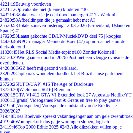
42
21:19
Eeuwig voortleven
24
21:12
Op vakantie met (kleine) kinderen #30
143
21:08
Zaken waar je je echt dood aan ergert #17 - Werklui
248
20:58
Afbeeldingen die je gemaakt hebt met AI
255
20:58
Totale zonsverduistering 12-08-2026 (Groenland, IJsland en
Spanje) #1
179
20:53
Laatst gekochte CD/LP/MuziekDVD deel 75 | koopjes
144
20:46
NPO-manager Menno de Boer (47) op non-actief stuurde
dick-pic rond
118
20:45
Het RLS Social Media-topic #160 Zonder Kolonel!!
241
20:39
Wie gaan er dood in 2026?Post met een vleugje cynisme de
overledenen.
44
20:30
GGZ heeft mij gezond verklaard.
23
20:29
Capibara's wandelen doodleuk het Braziliaanse parlement
binnen
257
20:25
[UFO/UAP] #16 The Age of Disclosure
137
20:20
[Wielrennen #616] Brennan!
68
20:15
GTA VI #12 GTA VI Extended look 27 Augustus Netflix/YT
10
20:13
[gratis] Videogames Part 9: Gratis en free-to-play games!
43
19:50
[Voorspellen] Voorspel de eindstand van de Eredivisie
2026/2027
7
19:48
Dries Roelvink spreekt vakantieganger aan om gele zwembroek
49
19:46
Woningtekort: dus ga je woningen slopen, logisch
241
19:46
Top 2000 Editie 2025 #243 Alle dikzakken willen op je
lijken