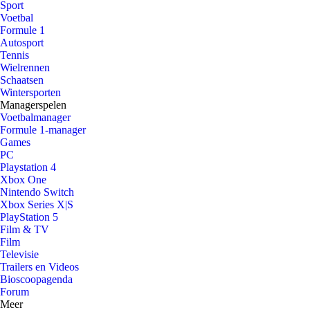
Sport
Voetbal
Formule 1
Autosport
Tennis
Wielrennen
Schaatsen
Wintersporten
Managerspelen
Voetbalmanager
Formule 1-manager
Games
PC
Playstation 4
Xbox One
Nintendo Switch
Xbox Series X|S
PlayStation 5
Film & TV
Film
Televisie
Trailers en Videos
Bioscoopagenda
Forum
Meer