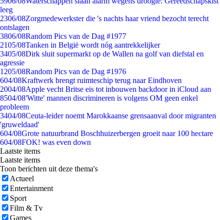
59
06/08
Waterschappen slaan alarm wegens droogte: Gereedschapskist
leeg
23
06/08
Zorgmedewerkster die 's nachts haar vriend bezocht terecht
ontslagen
38
06/08
Random Pics van de Dag #1977
21
05/08
Tanken in België wordt nóg aantrekkelijker
34
05/08
Dirk sluit supermarkt op de Wallen na golf van diefstal en
agressie
12
05/08
Random Pics van de Dag #1976
6
04/08
Kraftwerk brengt ruimteschip terug naar Eindhoven
20
04/08
Apple vecht Britse eis tot inbouwen backdoor in iCloud aan
85
04/08
'Witte' mannen discrimineren is volgens OM geen enkel
probleem
34
04/08
Ceuta-leider noemt Marokkaanse grensaanval door migranten
'gruweldaad'
6
04/08
Grote natuurbrand Boschhuizerbergen groeit naar 100 hectare
6
04/08
FOK! was even down
Laatste items
Laatste items
Toon berichten uit deze thema's
Actueel
Entertainment
Sport
Film & Tv
Games