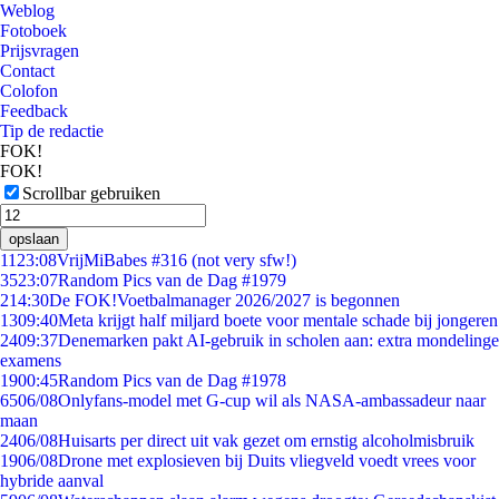
Weblog
Fotoboek
Prijsvragen
Contact
Colofon
Feedback
Tip de redactie
FOK!
FOK!
Scrollbar gebruiken
opslaan
11
23:08
VrijMiBabes #316 (not very sfw!)
35
23:07
Random Pics van de Dag #1979
2
14:30
De FOK!Voetbalmanager 2026/2027 is begonnen
13
09:40
Meta krijgt half miljard boete voor mentale schade bij jongeren
24
09:37
Denemarken pakt AI-gebruik in scholen aan: extra mondelinge
examens
19
00:45
Random Pics van de Dag #1978
65
06/08
Onlyfans-model met G-cup wil als NASA-ambassadeur naar
maan
24
06/08
Huisarts per direct uit vak gezet om ernstig alcoholmisbruik
19
06/08
Drone met explosieven bij Duits vliegveld voedt vrees voor
hybride aanval