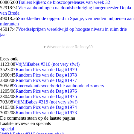
608
05:00
Trailers kijken: de bioscoopreleases van week 32
529
18:31
Vier aanhoudingen na doodsbedreiging burgemeester Depla
van Breda
490
18:26
Smokkelbende opgerold in Spanje, verdienden miljoenen aan
migranten
450
17:47
Voedselprijzen wereldwijd op hoogste niveau in ruim drie
jaar
▼ Advertentie door Refinery89
Lees ook
11
23:08
VrijMiBabes #316 (not very sfw!)
35
23:07
Random Pics van de Dag #1979
19
00:45
Random Pics van de Dag #1978
38
06/08
Random Pics van de Dag #1977
5
05/08
Zomervakantieweerbericht: aanhoudend zomers
12
05/08
Random Pics van de Dag #1976
23
04/08
Random Pics van de Dag #1975
7
03/08
VrijMiBabes #315 (not very sfw!)
41
03/08
Random Pics van de Dag #1974
30
02/08
Random Pics van de Dag #1973
De comments staan op de laatste pagina
Laatste reviews en specials
special