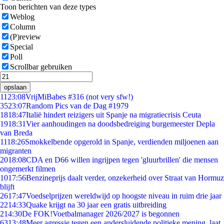
Toon berichten van deze types
Weblog
Column
(P)review
Special
Poll
Scrollbar gebruiken
opslaan
11
23:08
VrijMiBabes #316 (not very sfw!)
35
23:07
Random Pics van de Dag #1979
18
18:47
Italië hindert reizigers uit Spanje na migratiecrisis Ceuta
19
18:31
Vier aanhoudingen na doodsbedreiging burgemeester Depla
van Breda
11
18:26
Smokkelbende opgerold in Spanje, verdienden miljoenen aan
migranten
20
18:08
CDA en D66 willen ingrijpen tegen 'gluurbrillen' die mensen
ongemerkt filmen
10
17:56
Benzineprijs daalt verder, onzekerheid over Straat van Hormuz
blijft
26
17:47
Voedselprijzen wereldwijd op hoogste niveau in ruim drie jaar
22
14:33
Quake krijgt na 30 jaar een gratis uitbreiding
2
14:30
De FOK!Voetbalmanager 2026/2027 is begonnen
63
13:48
Meer agressie tegen een andersluidende politieke mening, laat