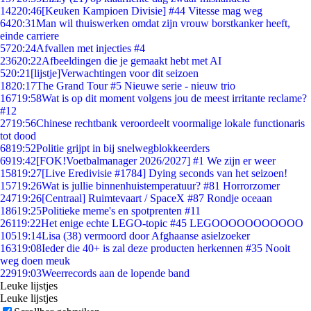
142
20:46
[Keuken Kampioen Divisie] #44 Vitesse mag weg
64
20:31
Man wil thuiswerken omdat zijn vrouw borstkanker heeft,
einde carriere
57
20:24
Afvallen met injecties #4
236
20:22
Afbeeldingen die je gemaakt hebt met AI
5
20:21
[lijstje]Verwachtingen voor dit seizoen
18
20:17
The Grand Tour #5 Nieuwe serie - nieuw trio
167
19:58
Wat is op dit moment volgens jou de meest irritante reclame?
#12
27
19:56
Chinese rechtbank veroordeelt voormalige lokale functionaris
tot dood
68
19:52
Politie grijpt in bij snelwegblokkeerders
69
19:42
[FOK!Voetbalmanager 2026/2027] #1 We zijn er weer
158
19:27
[Live Eredivisie #1784] Dying seconds van het seizoen!
157
19:26
Wat is jullie binnenhuistemperatuur? #81 Horrorzomer
247
19:26
[Centraal] Ruimtevaart / SpaceX #87 Rondje oceaan
186
19:25
Politieke meme's en spotprenten #11
261
19:22
Het enige echte LEGO-topic #45 LEGOOOOOOOOOOO
105
19:14
Lisa (38) vermoord door Afghaanse asielzoeker
163
19:08
Ieder die 40+ is zal deze producten herkennen #35 Nooit
weg doen meuk
229
19:03
Weerrecords aan de lopende band
Leuke lijstjes
Leuke lijstjes