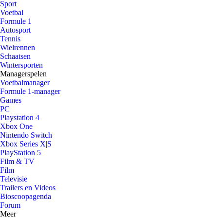
Sport
Voetbal
Formule 1
Autosport
Tennis
Wielrennen
Schaatsen
Wintersporten
Managerspelen
Voetbalmanager
Formule 1-manager
Games
PC
Playstation 4
Xbox One
Nintendo Switch
Xbox Series X|S
PlayStation 5
Film & TV
Film
Televisie
Trailers en Videos
Bioscoopagenda
Forum
Meer