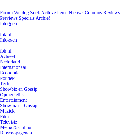
Forum
Weblog
Zoek
Actieve Items
Nieuws
Columns
Reviews
Previews
Specials
Archief
Inloggen
fok.nl
Inloggen
fok.nl
Actueel
Nederland
Internationaal
Economie
Politiek
Tech
Showbiz en Gossip
Opmerkelijk
Entertainment
Showbiz en Gossip
Muziek
Film
Televisie
Media & Cultuur
Bioscoopagenda