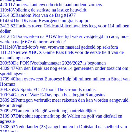
4
20:11
Zomervakantieweerbericht: aanhoudend zomers
1
19:48
Vollering de sterkste na lastige heuvelrit
25
14:35
Random Pics van de Dag #1977
6
14:04
The Division Resurgence nu gratis op pc
24
12:52
Hackers roven Coldcard-bitcoinwallets leeg voor 114 miljoen
dollar
38
12:15
Doorwerken na AOW-leeftijd vaker vastgelegd in cao's, moet
werken na je 67e de norm worden?
31
11:40
Vinted-foto's van vrouwen massaal gedeeld op seksfora
1
11:21
Nieuwe XBOX Game Pass titels voor de eerste helft van de
maand augustus
2
09:50
De FOK!Voetbalmanager 2026/2027 is begonnen
48
09:47
Van den Brink zet nog eens 14 gemeenten onder toezicht om
spreidingswet
17
09:40
Iran overweegt Europese hulp bij ruimen mijnen in Straat van
Hormuz
3
09:35
EA Sports FC 27 toont The Grounds-modus
1
09:34
Gears of War: E-Day open beta begint 6 augustus
36
09:29
Pentagon verbruikt meer raketten dan kan worden aangevuld,
tekort dreigt
20
09:23
Tanken in België wordt nóg aantrekkelijker
31
09:07
Dirk sluit supermarkt op de Wallen na golf van diefstal en
agressie
13
08:53
Nederlander (23) aangehouden in Duitsland na snelheid van
235 km/u