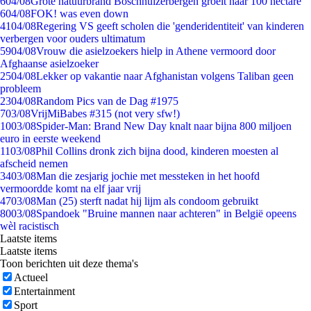
6
04/08
Grote natuurbrand Boschhuizerbergen groeit naar 100 hectare
6
04/08
FOK! was even down
41
04/08
Regering VS geeft scholen die 'genderidentiteit' van kinderen
verbergen voor ouders ultimatum
59
04/08
Vrouw die asielzoekers hielp in Athene vermoord door
Afghaanse asielzoeker
25
04/08
Lekker op vakantie naar Afghanistan volgens Taliban geen
probleem
23
04/08
Random Pics van de Dag #1975
7
03/08
VrijMiBabes #315 (not very sfw!)
10
03/08
Spider-Man: Brand New Day knalt naar bijna 800 miljoen
euro in eerste weekend
11
03/08
Phil Collins dronk zich bijna dood, kinderen moesten al
afscheid nemen
34
03/08
Man die zesjarig jochie met messteken in het hoofd
vermoordde komt na elf jaar vrij
47
03/08
Man (25) sterft nadat hij lijm als condoom gebruikt
80
03/08
Spandoek "Bruine mannen naar achteren" in België opeens
wèl racistisch
Laatste items
Laatste items
Toon berichten uit deze thema's
Actueel
Entertainment
Sport