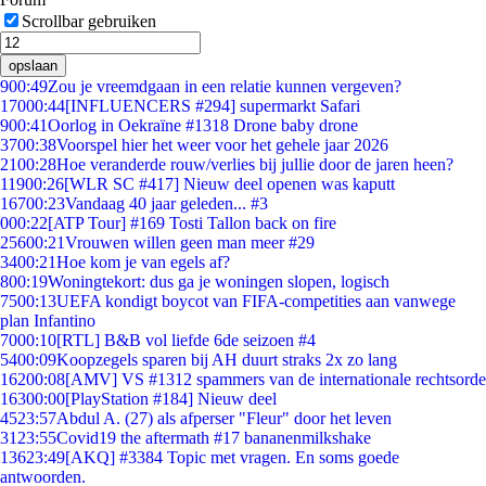
Scrollbar gebruiken
opslaan
9
00:49
Zou je vreemdgaan in een relatie kunnen vergeven?
170
00:44
[INFLUENCERS #294] supermarkt Safari
9
00:41
Oorlog in Oekraïne #1318 Drone baby drone
37
00:38
Voorspel hier het weer voor het gehele jaar 2026
21
00:28
Hoe veranderde rouw/verlies bij jullie door de jaren heen?
119
00:26
[WLR SC #417] Nieuw deel openen was kaputt
167
00:23
Vandaag 40 jaar geleden... #3
0
00:22
[ATP Tour] #169 Tosti Tallon back on fire
256
00:21
Vrouwen willen geen man meer #29
34
00:21
Hoe kom je van egels af?
8
00:19
Woningtekort: dus ga je woningen slopen, logisch
75
00:13
UEFA kondigt boycot van FIFA-competities aan vanwege
plan Infantino
70
00:10
[RTL] B&B vol liefde 6de seizoen #4
54
00:09
Koopzegels sparen bij AH duurt straks 2x zo lang
162
00:08
[AMV] VS #1312 spammers van de internationale rechtsorde
163
00:00
[PlayStation #184] Nieuw deel
45
23:57
Abdul A. (27) als afperser "Fleur" door het leven
31
23:55
Covid19 the aftermath #17 bananenmilkshake
136
23:49
[AKQ] #3384 Topic met vragen. En soms goede
antwoorden.