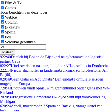
Film & Tv
Games
Toon berichten van deze types
Weblog
Column
(P)review
Special
Poll
Scrollbar gebruiken
opslaan
9
22:40
Datalek bij Bol en de Bijenkorf na cyberaanval op logistiek
partner Ceva
8
22:27
Kind overleden na aanrijding door AH-bestelbus in Dordrecht
2
22:14
Nieuw slachtoffer in kindermisbruikzaak zorgprofessional Jan
B. (66)
0
20:49
Geen Qatar en Abu Dhabi? Dan eindigt Formule 1-seizoen
mogelijk in Europa
7
20:44
Litouwen vindt opnieuw migrantentunnel onder grens met Wit-
Rusland
20
20:34
Progressieve Democraat El-Sayed wint nipt voorverkiezing
Michigan
6
20:24
Accell, moederbedrijf Sparta en Batavus, vraagt uitstel van
betaling aan