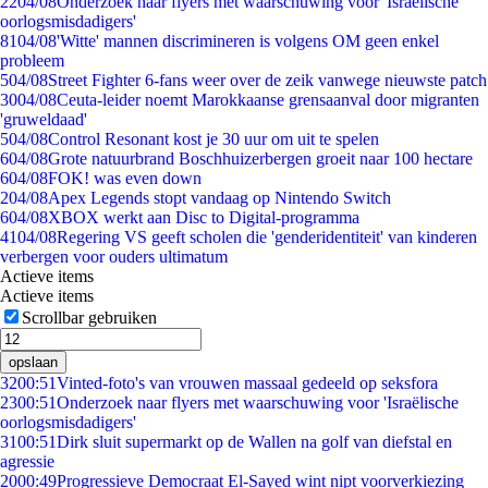
22
04/08
Onderzoek naar flyers met waarschuwing voor 'Israëlische
oorlogsmisdadigers'
81
04/08
'Witte' mannen discrimineren is volgens OM geen enkel
probleem
5
04/08
Street Fighter 6-fans weer over de zeik vanwege nieuwste patch
30
04/08
Ceuta-leider noemt Marokkaanse grensaanval door migranten
'gruweldaad'
5
04/08
Control Resonant kost je 30 uur om uit te spelen
6
04/08
Grote natuurbrand Boschhuizerbergen groeit naar 100 hectare
6
04/08
FOK! was even down
2
04/08
Apex Legends stopt vandaag op Nintendo Switch
6
04/08
XBOX werkt aan Disc to Digital-programma
41
04/08
Regering VS geeft scholen die 'genderidentiteit' van kinderen
verbergen voor ouders ultimatum
Actieve items
Actieve items
Scrollbar gebruiken
opslaan
32
00:51
Vinted-foto's van vrouwen massaal gedeeld op seksfora
23
00:51
Onderzoek naar flyers met waarschuwing voor 'Israëlische
oorlogsmisdadigers'
31
00:51
Dirk sluit supermarkt op de Wallen na golf van diefstal en
agressie
20
00:49
Progressieve Democraat El-Sayed wint nipt voorverkiezing