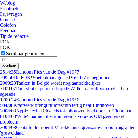
Weblog
Fotoboek
Prijsvragen
Contact
Colofon
Feedback
Tip de redactie
FOK!
FOK!
Scrollbar gebruiken
opslaan
25
14:35
Random Pics van de Dag #1977
2
09:50
De FOK!Voetbalmanager 2026/2027 is begonnen
20
09:23
Tanken in België wordt nóg aantrekkelijker
31
09:07
Dirk sluit supermarkt op de Wallen na golf van diefstal en
agressie
12
00:54
Random Pics van de Dag #1976
5
04/08
Kraftwerk brengt ruimteschip terug naar Eindhoven
20
04/08
Apple vecht Britse eis tot inbouwen backdoor in iCloud aan
81
04/08
'Witte' mannen discrimineren is volgens OM geen enkel
probleem
30
04/08
Ceuta-leider noemt Marokkaanse grensaanval door migranten
'gruweldaad'