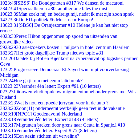
10
23:46
[SBS6] De Bondgenoten #317 We dansen de macaroni
234
23:41
Speciaalbieren #80: another one bites the dust
100
23:39
Man zoekt mij en bedreigt mij, nadat ik met zijn zoon sprak
142
23:36
De EU-politiek #6 Musk naar Europa!
186
23:31
[SBS6] De Oranjezomer #10 Helene je kan het niet stop
ermee
40
23:30
Perez Hilton opgenomen op spoed na uitzenden van
gruwelijke video
59
23:29
30 asielzoekers kosten 1 miljoen in hotel centrum Haarlem
18
23:27
Het grote dagelijkse Trump nieuws topic #31
1
23:26
Datalek bij Bol en Bijenkorf na cyberaanval op logistiek partner
Ceva
1
23:25
Progressieve Democraat El-Sayed wint nipt voorverkiezing
Michigan
2
23:24
Hoe ga jij om met een relatiebreuk?
133
23:23
Verander één letter: Expert #91 (10 letters)
0
23:23
Litouwen vindt opnieuw migrantentunnel onder grens met Wit-
Rusland
12
23:23
Wat is nou een goede jerrycan voor in de auto ?
38
23:20
Zoon(11) onderneemt werkelijk geen reet in de vakantie
49
23:19
[NPO1] Goedenavond Nederland
42
23:18
Verander één letter: Expert #143 (9 letters)
15
23:17
Migranten breken door grens naar Ceuta in Spanje,l #10
10
23:16
Verander één letter. Expert # 75 (8 letters)
51
23:15
Een gezin stichten uit verveling?