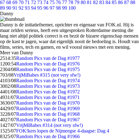
67
68
69
70
71
72
73
74
75
76
77
78
79
80
81
82
83
84
85
86
87
88
89
90
91
92
93
94
95
96
97
98
99
100
Danny
Danny is de initiatiefnemer, oprichter en eigenaar van FOK.nl. Hij is
maar zelden serieus, heeft een uitgesproken Rotterdamse mening die
lang niet altijd politiek correct is en bezit de bizarre eigenschap mensen
op de kast te jagen, waar dat eigenlijk nooit de bedoeling is. Houdt van
films, series, tech en gamen, en wil vooral nieuws met een mening.
Meer van Danny
25
14:35
Random Pics van de Dag #1977
12
00:54
Random Pics van de Dag #1976
23
04/08
Random Pics van de Dag #1975
7
03/08
VrijMiBabes #315 (not very sfw!)
41
03/08
Random Pics van de Dag #1974
30
02/08
Random Pics van de Dag #1973
44
01/08
Random Pics van de Dag #1972
49
31/07
Random Pics van de Dag #1971
36
30/07
Random Pics van de Dag #1970
44
29/07
Random Pics van de Dag #1969
32
28/07
Random Pics van de Dag #1968
40
27/07
Random Pics van de Dag #1967
14
27/07
VrijMiBabes #314 (not very sfw!)
15
25/07
FOK!kers lopen de Nijmeegse 4-daagse: Dag 4
83
25/07
Random Pics van de Dag #1966