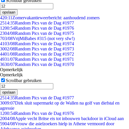
Scrollbar gebruiken
opslaan
4
20:11
Zomervakantieweerbericht: aanhoudend zomers
25
14:35
Random Pics van de Dag #1977
12
00:54
Random Pics van de Dag #1976
23
04/08
Random Pics van de Dag #1975
7
03/08
VrijMiBabes #315 (not very sfw!)
41
03/08
Random Pics van de Dag #1974
30
02/08
Random Pics van de Dag #1973
44
01/08
Random Pics van de Dag #1972
49
31/07
Random Pics van de Dag #1971
36
30/07
Random Pics van de Dag #1970
Opmerkelijk
Opmerkelijk
Scrollbar gebruiken
opslaan
25
14:35
Random Pics van de Dag #1977
30
09:07
Dirk sluit supermarkt op de Wallen na golf van diefstal en
agressie
12
00:54
Random Pics van de Dag #1976
20
04/08
Apple vecht Britse eis tot inbouwen backdoor in iCloud aan
59
04/08
Vrouw die asielzoekers hielp in Athene vermoord door
Afghaanse asielzoeker