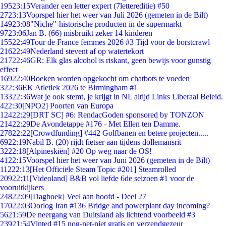
195
23:15
Verander een letter expert (7lettereditie) #50
27
23:13
Voorspel hier het weer van Juli 2026 (gemeten in de Bilt)
149
23:08
"Niche"-historische producten in de supermarkt
97
23:06
Jan B. (66) misbruikt zeker 14 kinderen
155
22:49
Tour de France femmes 2026 #3 Tijd voor de borstcrawl
216
22:49
Nederland stevent af op watertekort
217
22:46
GR: Elk glas alcohol is riskant, geen bewijs voor gunstig
effect
169
22:40
Boeken worden opgekocht om chatbots te voeden
3
22:36
EK Atletiek 2026 te Birmingham #1
133
22:36
Wat je ook stemt, je krijgt in NL altijd Links Liberaal Beleid.
4
22:30
[NPO2] Poorten van Europa
124
22:29
[DRT SC] #6: RendacGoden sponsored by TONZON
214
22:29
De Avondetappe #176 - Met Ellen ten Damme.
278
22:22
[Crowdfunding] #442 Golfbanen en betere projecten.....
69
22:19
Nabil B. (20) rijdt fietser aan tijdens dollemansrit
32
22:18
[Alpineskiën] #20 Op weg naar de OS!
41
22:15
Voorspel hier het weer van Juni 2026 (gemeten in de Bilt)
112
22:13
[Het Officiële Steam Topic #201] Steamrolled
209
22:11
[Videoland] B&B vol liefde 6de seizoen #1 voor de
vooruitkijkers
248
22:09
[Dagboek] Veel aan hoofd - Deel 27
170
22:03
Oorlog Iran #136 Bridge and powerplant day incoming?
56
21:59
De neergang van Duitsland als lichtend voorbeeld #3
239
21:54
Vinted #15 nog-net-niet gratis en verzendgezeur