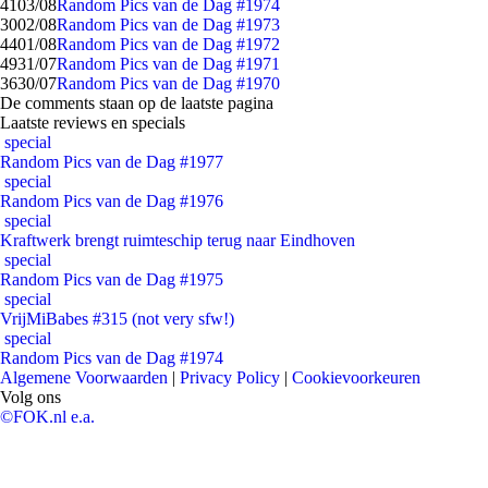
41
03/08
Random Pics van de Dag #1974
30
02/08
Random Pics van de Dag #1973
44
01/08
Random Pics van de Dag #1972
49
31/07
Random Pics van de Dag #1971
36
30/07
Random Pics van de Dag #1970
De comments staan op de laatste pagina
Laatste reviews en specials
special
Random Pics van de Dag #1977
special
Random Pics van de Dag #1976
special
Kraftwerk brengt ruimteschip terug naar Eindhoven
special
Random Pics van de Dag #1975
special
VrijMiBabes #315 (not very sfw!)
special
Random Pics van de Dag #1974
Algemene Voorwaarden
|
Privacy Policy
|
Cookievoorkeuren
Volg ons
©FOK.nl e.a.