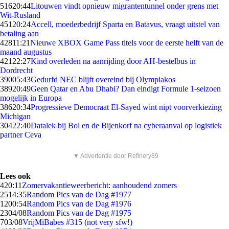
516
20:44
Litouwen vindt opnieuw migrantentunnel onder grens met
Wit-Rusland
451
20:24
Accell, moederbedrijf Sparta en Batavus, vraagt uitstel van
betaling aan
428
11:21
Nieuwe XBOX Game Pass titels voor de eerste helft van de
maand augustus
421
22:27
Kind overleden na aanrijding door AH-bestelbus in
Dordrecht
390
05:43
Gedurfd NEC blijft overeind bij Olympiakos
389
20:49
Geen Qatar en Abu Dhabi? Dan eindigt Formule 1-seizoen
mogelijk in Europa
386
20:34
Progressieve Democraat El-Sayed wint nipt voorverkiezing
Michigan
304
22:40
Datalek bij Bol en de Bijenkorf na cyberaanval op logistiek
partner Ceva
▼ Advertentie door Refinery89
Lees ook
4
20:11
Zomervakantieweerbericht: aanhoudend zomers
25
14:35
Random Pics van de Dag #1977
12
00:54
Random Pics van de Dag #1976
23
04/08
Random Pics van de Dag #1975
7
03/08
VrijMiBabes #315 (not very sfw!)