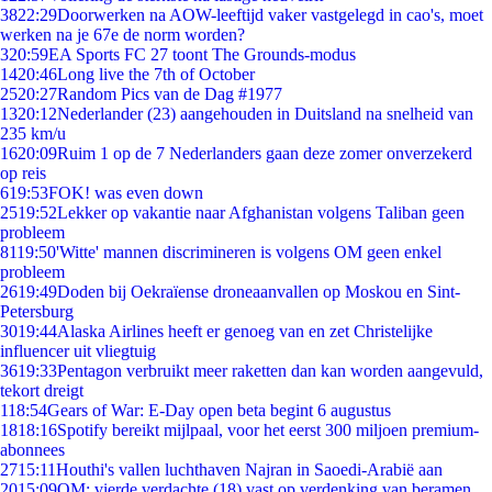
38
22:29
Doorwerken na AOW-leeftijd vaker vastgelegd in cao's, moet
werken na je 67e de norm worden?
3
20:59
EA Sports FC 27 toont The Grounds-modus
14
20:46
Long live the 7th of October
25
20:27
Random Pics van de Dag #1977
13
20:12
Nederlander (23) aangehouden in Duitsland na snelheid van
235 km/u
16
20:09
Ruim 1 op de 7 Nederlanders gaan deze zomer onverzekerd
op reis
6
19:53
FOK! was even down
25
19:52
Lekker op vakantie naar Afghanistan volgens Taliban geen
probleem
81
19:50
'Witte' mannen discrimineren is volgens OM geen enkel
probleem
26
19:49
Doden bij Oekraïense droneaanvallen op Moskou en Sint-
Petersburg
30
19:44
Alaska Airlines heeft er genoeg van en zet Christelijke
influencer uit vliegtuig
36
19:33
Pentagon verbruikt meer raketten dan kan worden aangevuld,
tekort dreigt
1
18:54
Gears of War: E-Day open beta begint 6 augustus
18
18:16
Spotify bereikt mijlpaal, voor het eerst 300 miljoen premium-
abonnees
27
15:11
Houthi's vallen luchthaven Najran in Saoedi-Arabië aan
20
15:09
OM: vierde verdachte (18) vast op verdenking van beramen