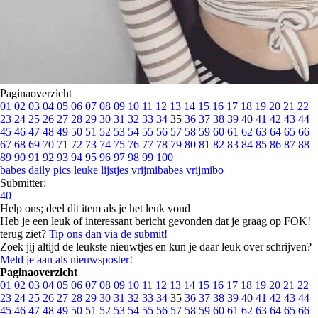
Paginaoverzicht
01
02
03
04
05
06
07
08
09
10
11
12
13
14
15
16
17
18
19
20
21
22
23
24
25
26
27
28
29
30
31
32
33
34
35
36
37
38
39
40
41
42
43
44
45
46
47
48
49
50
51
52
53
54
55
56
57
58
59
60
61
62
63
64
65
66
67
68
69
70
71
72
73
74
75
76
77
78
79
80
81
82
83
84
85
86
87
88
89
90
91
92
93
94
95
96
97
98
99
100
babes
daily pics
leuke lijstjes
vrijmibabes
vrijmibo
Submitter:
40
Help ons; deel dit item als je het leuk vond
Heb je een leuk of interessant bericht gevonden dat je graag op FOK!
terug ziet?
Tip ons dan via de submit!
Zoek jij altijd de leukste nieuwtjes en kun je daar leuk over schrijven?
Meld je aan als nieuwsposter!
Paginaoverzicht
01
02
03
04
05
06
07
08
09
10
11
12
13
14
15
16
17
18
19
20
21
22
23
24
25
26
27
28
29
30
31
32
33
34
35
36
37
38
39
40
41
42
43
44
45
46
47
48
49
50
51
52
53
54
55
56
57
58
59
60
61
62
63
64
65
66