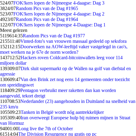
5
24/07
FOK!kers lopen de Nijmeegse 4-daagse: Dag 3
38
24/07
Random Pics van de Dag #1965
5
23/07
FOK!kers lopen de Nijmeegse 4-daagse: Dag 2
49
23/07
Random Pics van de Dag #1964
1
22/07
FOK!kers lopen de Nijmeegse 4-Daagse: Dag 1
Meest gelezen
51196
14:35
Random Pics van de Dag #1977
2155
11:40
Vinted-foto's van vrouwen massaal gedeeld op seksfora
1521
12:15
Doorwerken na AOW-leeftijd vaker vastgelegd in cao's,
moet werken na je 67e de norm worden?
1437
12:52
Hackers roven Coldcard-bitcoinwallets leeg voor 114
miljoen dollar
1393
09:07
Dirk sluit supermarkt op de Wallen na golf van diefstal en
agressie
1306
09:47
Van den Brink zet nog eens 14 gemeenten onder toezicht
om spreidingswet
1184
09:29
Pentagon verbruikt meer raketten dan kan worden
aangevuld, tekort dreigt
1107
08:53
Nederlander (23) aangehouden in Duitsland na snelheid van
235 km/u
1055
09:23
Tanken in België wordt nóg aantrekkelijker
1053
09:40
Iran overweegt Europese hulp bij ruimen mijnen in Straat
van Hormuz
940
01:00
Long live the 7th of October
615
14:04
The Division Resurgence nu gratis op pc