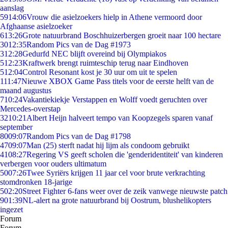
aanslag
59
14:06
Vrouw die asielzoekers hielp in Athene vermoord door
Afghaanse asielzoeker
6
13:26
Grote natuurbrand Boschhuizerbergen groeit naar 100 hectare
30
12:35
Random Pics van de Dag #1973
3
12:28
Gedurfd NEC blijft overeind bij Olympiakos
5
12:23
Kraftwerk brengt ruimteschip terug naar Eindhoven
5
12:04
Control Resonant kost je 30 uur om uit te spelen
1
11:47
Nieuwe XBOX Game Pass titels voor de eerste helft van de
maand augustus
7
10:24
Vakantiekiekje Verstappen en Wolff voedt geruchten over
Mercedes-overstap
32
10:21
Albert Heijn halveert tempo van Koopzegels sparen vanaf
september
80
09:07
Random Pics van de Dag #1798
47
09:07
Man (25) sterft nadat hij lijm als condoom gebruikt
41
08:27
Regering VS geeft scholen die 'genderidentiteit' van kinderen
verbergen voor ouders ultimatum
50
07:26
Twee Syriërs krijgen 11 jaar cel voor brute verkrachting
stomdronken 18-jarige
5
02:20
Street Fighter 6-fans weer over de zeik vanwege nieuwste patch
9
01:39
NL-alert na grote natuurbrand bij Oostrum, blushelikopters
ingezet
Forum
Forum