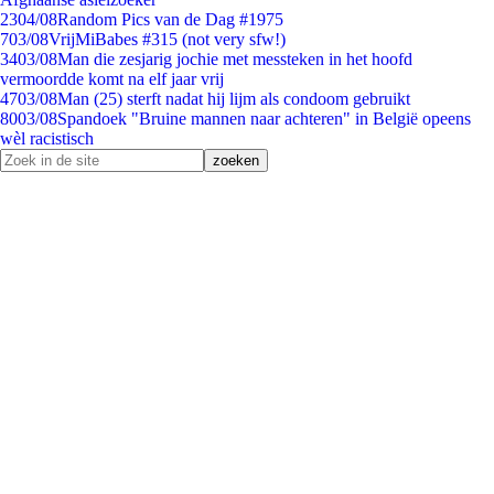
23
04/08
Random Pics van de Dag #1975
7
03/08
VrijMiBabes #315 (not very sfw!)
34
03/08
Man die zesjarig jochie met messteken in het hoofd
vermoordde komt na elf jaar vrij
47
03/08
Man (25) sterft nadat hij lijm als condoom gebruikt
80
03/08
Spandoek "Bruine mannen naar achteren" in België opeens
wèl racistisch