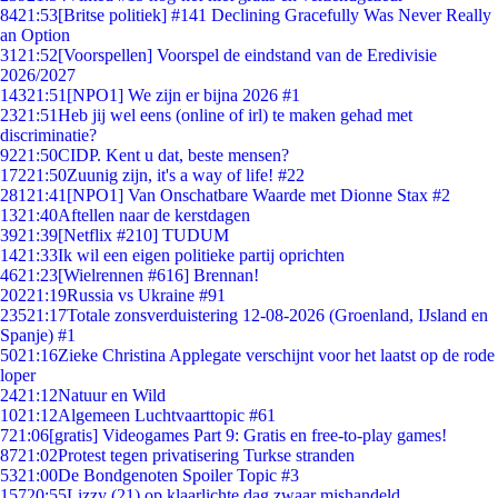
84
21:53
[Britse politiek] #141 Declining Gracefully Was Never Really
an Option
31
21:52
[Voorspellen] Voorspel de eindstand van de Eredivisie
2026/2027
143
21:51
[NPO1] We zijn er bijna 2026 #1
23
21:51
Heb jij wel eens (online of irl) te maken gehad met
discriminatie?
92
21:50
CIDP. Kent u dat, beste mensen?
172
21:50
Zuunig zijn, it's a way of life! #22
281
21:41
[NPO1] Van Onschatbare Waarde met Dionne Stax #2
13
21:40
Aftellen naar de kerstdagen
39
21:39
[Netflix #210] TUDUM
14
21:33
Ik wil een eigen politieke partij oprichten
46
21:23
[Wielrennen #616] Brennan!
202
21:19
Russia vs Ukraine #91
235
21:17
Totale zonsverduistering 12-08-2026 (Groenland, IJsland en
Spanje) #1
50
21:16
Zieke Christina Applegate verschijnt voor het laatst op de rode
loper
24
21:12
Natuur en Wild
10
21:12
Algemeen Luchtvaarttopic #61
7
21:06
[gratis] Videogames Part 9: Gratis en free-to-play games!
87
21:02
Protest tegen privatisering Turkse stranden
53
21:00
De Bondgenoten Spoiler Topic #3
157
20:55
Lizzy (21) op klaarlichte dag zwaar mishandeld