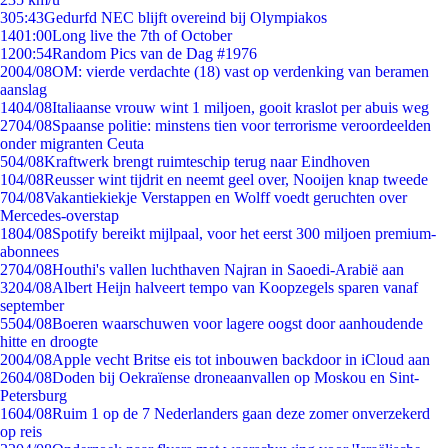
3
05:43
Gedurfd NEC blijft overeind bij Olympiakos
14
01:00
Long live the 7th of October
12
00:54
Random Pics van de Dag #1976
20
04/08
OM: vierde verdachte (18) vast op verdenking van beramen
aanslag
14
04/08
Italiaanse vrouw wint 1 miljoen, gooit kraslot per abuis weg
27
04/08
Spaanse politie: minstens tien voor terrorisme veroordeelden
onder migranten Ceuta
5
04/08
Kraftwerk brengt ruimteschip terug naar Eindhoven
1
04/08
Reusser wint tijdrit en neemt geel over, Nooijen knap tweede
7
04/08
Vakantiekiekje Verstappen en Wolff voedt geruchten over
Mercedes-overstap
18
04/08
Spotify bereikt mijlpaal, voor het eerst 300 miljoen premium-
abonnees
27
04/08
Houthi's vallen luchthaven Najran in Saoedi-Arabië aan
32
04/08
Albert Heijn halveert tempo van Koopzegels sparen vanaf
september
55
04/08
Boeren waarschuwen voor lagere oogst door aanhoudende
hitte en droogte
20
04/08
Apple vecht Britse eis tot inbouwen backdoor in iCloud aan
26
04/08
Doden bij Oekraïense droneaanvallen op Moskou en Sint-
Petersburg
16
04/08
Ruim 1 op de 7 Nederlanders gaan deze zomer onverzekerd
op reis