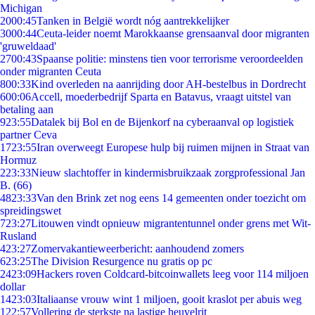
Michigan
20
00:45
Tanken in België wordt nóg aantrekkelijker
30
00:44
Ceuta-leider noemt Marokkaanse grensaanval door migranten
'gruweldaad'
27
00:43
Spaanse politie: minstens tien voor terrorisme veroordeelden
onder migranten Ceuta
8
00:33
Kind overleden na aanrijding door AH-bestelbus in Dordrecht
6
00:06
Accell, moederbedrijf Sparta en Batavus, vraagt uitstel van
betaling aan
9
23:55
Datalek bij Bol en de Bijenkorf na cyberaanval op logistiek
partner Ceva
17
23:55
Iran overweegt Europese hulp bij ruimen mijnen in Straat van
Hormuz
2
23:33
Nieuw slachtoffer in kindermisbruikzaak zorgprofessional Jan
B. (66)
48
23:33
Van den Brink zet nog eens 14 gemeenten onder toezicht om
spreidingswet
7
23:27
Litouwen vindt opnieuw migrantentunnel onder grens met Wit-
Rusland
4
23:27
Zomervakantieweerbericht: aanhoudend zomers
6
23:25
The Division Resurgence nu gratis op pc
24
23:09
Hackers roven Coldcard-bitcoinwallets leeg voor 114 miljoen
dollar
14
23:03
Italiaanse vrouw wint 1 miljoen, gooit kraslot per abuis weg
1
22:57
Vollering de sterkste na lastige heuvelrit