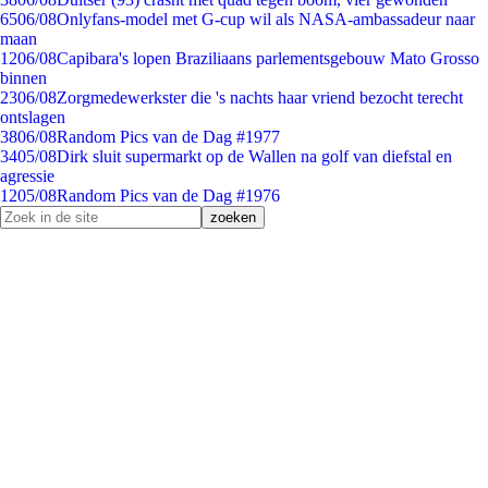
65
06/08
Onlyfans-model met G-cup wil als NASA-ambassadeur naar
maan
12
06/08
Capibara's lopen Braziliaans parlementsgebouw Mato Grosso
binnen
23
06/08
Zorgmedewerkster die 's nachts haar vriend bezocht terecht
ontslagen
38
06/08
Random Pics van de Dag #1977
34
05/08
Dirk sluit supermarkt op de Wallen na golf van diefstal en
agressie
12
05/08
Random Pics van de Dag #1976