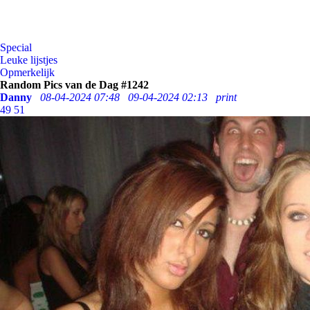
Special
Leuke lijstjes
Opmerkelijk
Random Pics van de Dag #1242
Danny
08-04-2024 07:48
09-04-2024 02:13
print
49
51