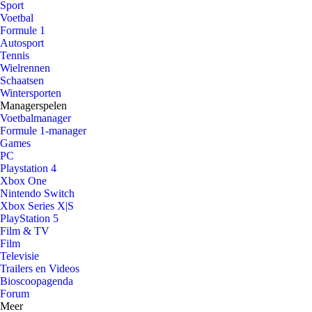
Sport
Voetbal
Formule 1
Autosport
Tennis
Wielrennen
Schaatsen
Wintersporten
Managerspelen
Voetbalmanager
Formule 1-manager
Games
PC
Playstation 4
Xbox One
Nintendo Switch
Xbox Series X|S
PlayStation 5
Film & TV
Film
Televisie
Trailers en Videos
Bioscoopagenda
Forum
Meer