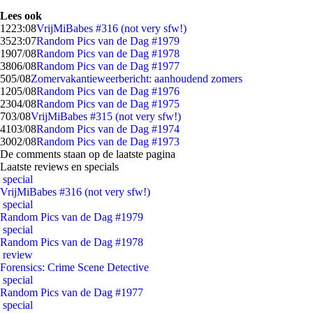
Lees ook
12
23:08
VrijMiBabes #316 (not very sfw!)
35
23:07
Random Pics van de Dag #1979
19
07/08
Random Pics van de Dag #1978
38
06/08
Random Pics van de Dag #1977
5
05/08
Zomervakantieweerbericht: aanhoudend zomers
12
05/08
Random Pics van de Dag #1976
23
04/08
Random Pics van de Dag #1975
7
03/08
VrijMiBabes #315 (not very sfw!)
41
03/08
Random Pics van de Dag #1974
30
02/08
Random Pics van de Dag #1973
De comments staan op de laatste pagina
Laatste reviews en specials
special
VrijMiBabes #316 (not very sfw!)
special
Random Pics van de Dag #1979
special
Random Pics van de Dag #1978
review
Forensics: Crime Scene Detective
special
Random Pics van de Dag #1977
special