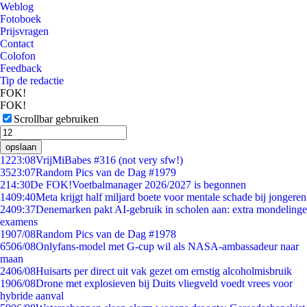
Weblog
Fotoboek
Prijsvragen
Contact
Colofon
Feedback
Tip de redactie
FOK!
FOK!
Scrollbar gebruiken
opslaan
12
23:08
VrijMiBabes #316 (not very sfw!)
35
23:07
Random Pics van de Dag #1979
2
14:30
De FOK!Voetbalmanager 2026/2027 is begonnen
14
09:40
Meta krijgt half miljard boete voor mentale schade bij jongeren
24
09:37
Denemarken pakt AI-gebruik in scholen aan: extra mondelinge
examens
19
07/08
Random Pics van de Dag #1978
65
06/08
Onlyfans-model met G-cup wil als NASA-ambassadeur naar
maan
24
06/08
Huisarts per direct uit vak gezet om ernstig alcoholmisbruik
19
06/08
Drone met explosieven bij Duits vliegveld voedt vrees voor
hybride aanval