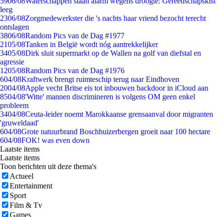
59
06/08
Waterschappen slaan alarm wegens droogte: Gereedschapskist
leeg
23
06/08
Zorgmedewerkster die 's nachts haar vriend bezocht terecht
ontslagen
38
06/08
Random Pics van de Dag #1977
21
05/08
Tanken in België wordt nóg aantrekkelijker
34
05/08
Dirk sluit supermarkt op de Wallen na golf van diefstal en
agressie
12
05/08
Random Pics van de Dag #1976
6
04/08
Kraftwerk brengt ruimteschip terug naar Eindhoven
20
04/08
Apple vecht Britse eis tot inbouwen backdoor in iCloud aan
85
04/08
'Witte' mannen discrimineren is volgens OM geen enkel
probleem
34
04/08
Ceuta-leider noemt Marokkaanse grensaanval door migranten
'gruweldaad'
6
04/08
Grote natuurbrand Boschhuizerbergen groeit naar 100 hectare
6
04/08
FOK! was even down
Laatste items
Laatste items
Toon berichten uit deze thema's
Actueel
Entertainment
Sport
Film & Tv
Games