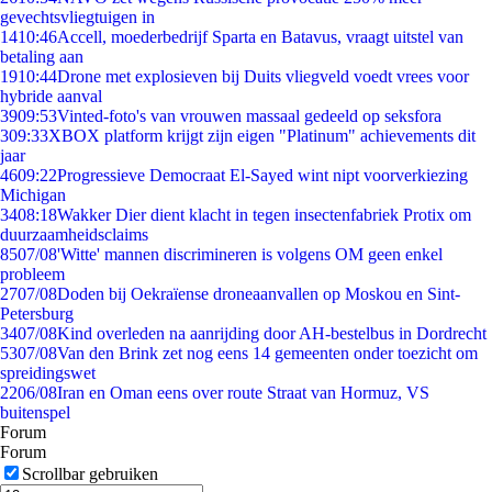
gevechtsvliegtuigen in
14
10:46
Accell, moederbedrijf Sparta en Batavus, vraagt uitstel van
betaling aan
19
10:44
Drone met explosieven bij Duits vliegveld voedt vrees voor
hybride aanval
39
09:53
Vinted-foto's van vrouwen massaal gedeeld op seksfora
3
09:33
XBOX platform krijgt zijn eigen "Platinum" achievements dit
jaar
46
09:22
Progressieve Democraat El-Sayed wint nipt voorverkiezing
Michigan
34
08:18
Wakker Dier dient klacht in tegen insectenfabriek Protix om
duurzaamheidsclaims
85
07/08
'Witte' mannen discrimineren is volgens OM geen enkel
probleem
27
07/08
Doden bij Oekraïense droneaanvallen op Moskou en Sint-
Petersburg
34
07/08
Kind overleden na aanrijding door AH-bestelbus in Dordrecht
53
07/08
Van den Brink zet nog eens 14 gemeenten onder toezicht om
spreidingswet
22
06/08
Iran en Oman eens over route Straat van Hormuz, VS
buitenspel
Forum
Forum
Scrollbar gebruiken