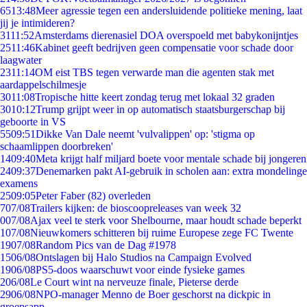
65
13:48
Meer agressie tegen een andersluidende politieke mening, laat
jij je intimideren?
31
11:52
Amsterdams dierenasiel DOA overspoeld met babykonijntjes
25
11:46
Kabinet geeft bedrijven geen compensatie voor schade door
laagwater
23
11:14
OM eist TBS tegen verwarde man die agenten stak met
aardappelschilmesje
30
11:08
Tropische hitte keert zondag terug met lokaal 32 graden
30
10:12
Trump grijpt weer in op automatisch staatsburgerschap bij
geboorte in VS
55
09:51
Dikke Van Dale neemt 'vulvalippen' op: 'stigma op
schaamlippen doorbreken'
14
09:40
Meta krijgt half miljard boete voor mentale schade bij jongeren
24
09:37
Denemarken pakt AI-gebruik in scholen aan: extra mondelinge
examens
25
09:05
Peter Faber (82) overleden
7
07/08
Trailers kijken: de bioscoopreleases van week 32
0
07/08
Ajax veel te sterk voor Shelbourne, maar houdt schade beperkt
1
07/08
Nieuwkomers schitteren bij ruime Europese zege FC Twente
19
07/08
Random Pics van de Dag #1978
15
06/08
Ontslagen bij Halo Studios na Campaign Evolved
19
06/08
PS5-doos waarschuwt voor einde fysieke games
2
06/08
Le Court wint na nerveuze finale, Pieterse derde
29
06/08
NPO-manager Menno de Boer geschorst na dickpic in
groepsapp