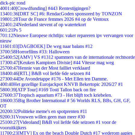
dick-pic rond
40
01:40
[Crowdfunding] #443 Rentestijgingen?
134
01:36
[DRT SC] #6: RendacGoden sponsored by TONZON
198
01:28
Tour de France femmes 2026 #4 op de Ventoux
224
01:24
Nederland stevent af op watertekort
6
01:21
Ps 5
7
01:12
Nieuwe Europese richtlijn: vaker repareren ipv vervangen voor
nieuw
116
01:03
[DAGBOEK] De weg naar balans #12
37
00:58
Horrorfilms #33: Halloween
254
00:52
[AMV] VS #1312 spammers van de internationale rechtsorde
173
00:47
[Keuken Kampioen Divisie] #44 Vitesse mag weg
257
00:47
Hennie van der Most failliet verklaard
184
00:46
[RTL] B&B vol liefde 6de seizoen #4
273
00:44
De Avondetappe #176 - Met Ellen ten Damme.
4
00:40
Het gezellige Eurojackpot KNVB Bekertopic 2026/27 #1
58
00:39
[ATP Tour] #169 Tosti Tallon back on fire
276
00:37
Tropisch aquarium #73 - Het blijft toch kriebelen.
186
00:35
Big Brother International # 56 Worlds RLS, BBs, GH, GF,
OT
202
00:32
Politieke meme's en spotprenten #11
92
00:31
Vrouwen willen geen man meer #30
251
00:27
[Videoland] B&B vol liefde 6de seizoen #1 voor de
vooruitkijkers
117
00:23
[MTV] Ex on the beach Double Dutch #17 wederom aapjes