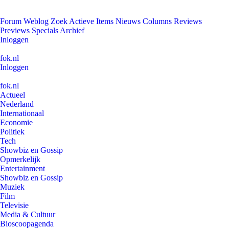
Forum
Weblog
Zoek
Actieve Items
Nieuws
Columns
Reviews
Previews
Specials
Archief
Inloggen
fok.nl
Inloggen
fok.nl
Actueel
Nederland
Internationaal
Economie
Politiek
Tech
Showbiz en Gossip
Opmerkelijk
Entertainment
Showbiz en Gossip
Muziek
Film
Televisie
Media & Cultuur
Bioscoopagenda