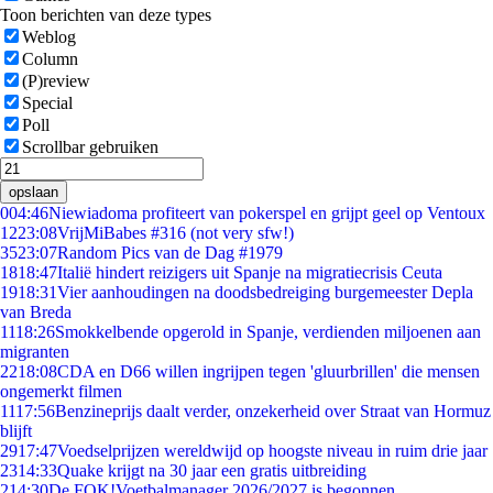
Toon berichten van deze types
Weblog
Column
(P)review
Special
Poll
Scrollbar gebruiken
opslaan
0
04:46
Niewiadoma profiteert van pokerspel en grijpt geel op Ventoux
12
23:08
VrijMiBabes #316 (not very sfw!)
35
23:07
Random Pics van de Dag #1979
18
18:47
Italië hindert reizigers uit Spanje na migratiecrisis Ceuta
19
18:31
Vier aanhoudingen na doodsbedreiging burgemeester Depla
van Breda
11
18:26
Smokkelbende opgerold in Spanje, verdienden miljoenen aan
migranten
22
18:08
CDA en D66 willen ingrijpen tegen 'gluurbrillen' die mensen
ongemerkt filmen
11
17:56
Benzineprijs daalt verder, onzekerheid over Straat van Hormuz
blijft
29
17:47
Voedselprijzen wereldwijd op hoogste niveau in ruim drie jaar
23
14:33
Quake krijgt na 30 jaar een gratis uitbreiding
2
14:30
De FOK!Voetbalmanager 2026/2027 is begonnen