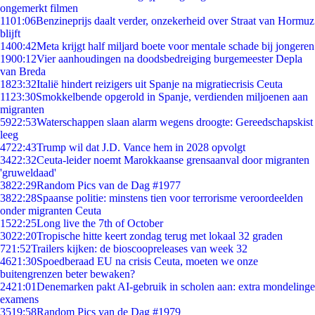
ongemerkt filmen
11
01:06
Benzineprijs daalt verder, onzekerheid over Straat van Hormuz
blijft
14
00:42
Meta krijgt half miljard boete voor mentale schade bij jongeren
19
00:12
Vier aanhoudingen na doodsbedreiging burgemeester Depla
van Breda
18
23:32
Italië hindert reizigers uit Spanje na migratiecrisis Ceuta
11
23:30
Smokkelbende opgerold in Spanje, verdienden miljoenen aan
migranten
59
22:53
Waterschappen slaan alarm wegens droogte: Gereedschapskist
leeg
47
22:43
Trump wil dat J.D. Vance hem in 2028 opvolgt
34
22:32
Ceuta-leider noemt Marokkaanse grensaanval door migranten
'gruweldaad'
38
22:29
Random Pics van de Dag #1977
38
22:28
Spaanse politie: minstens tien voor terrorisme veroordeelden
onder migranten Ceuta
15
22:25
Long live the 7th of October
30
22:20
Tropische hitte keert zondag terug met lokaal 32 graden
7
21:52
Trailers kijken: de bioscoopreleases van week 32
46
21:30
Spoedberaad EU na crisis Ceuta, moeten we onze
buitengrenzen beter bewaken?
24
21:01
Denemarken pakt AI-gebruik in scholen aan: extra mondelinge
examens
35
19:58
Random Pics van de Dag #1979