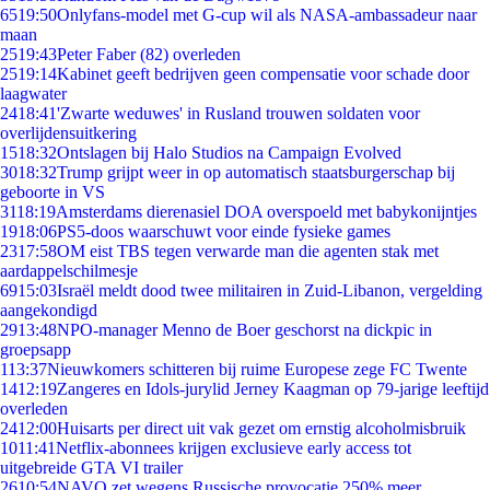
65
19:50
Onlyfans-model met G-cup wil als NASA-ambassadeur naar
maan
25
19:43
Peter Faber (82) overleden
25
19:14
Kabinet geeft bedrijven geen compensatie voor schade door
laagwater
24
18:41
'Zwarte weduwes' in Rusland trouwen soldaten voor
overlijdensuitkering
15
18:32
Ontslagen bij Halo Studios na Campaign Evolved
30
18:32
Trump grijpt weer in op automatisch staatsburgerschap bij
geboorte in VS
31
18:19
Amsterdams dierenasiel DOA overspoeld met babykonijntjes
19
18:06
PS5-doos waarschuwt voor einde fysieke games
23
17:58
OM eist TBS tegen verwarde man die agenten stak met
aardappelschilmesje
69
15:03
Israël meldt dood twee militairen in Zuid-Libanon, vergelding
aangekondigd
29
13:48
NPO-manager Menno de Boer geschorst na dickpic in
groepsapp
1
13:37
Nieuwkomers schitteren bij ruime Europese zege FC Twente
14
12:19
Zangeres en Idols-jurylid Jerney Kaagman op 79-jarige leeftijd
overleden
24
12:00
Huisarts per direct uit vak gezet om ernstig alcoholmisbruik
10
11:41
Netflix-abonnees krijgen exclusieve early access tot
uitgebreide GTA VI trailer
26
10:54
NAVO zet wegens Russische provocatie 250% meer