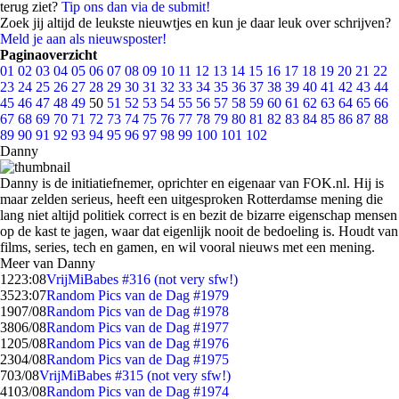
terug ziet?
Tip ons dan via de submit!
Zoek jij altijd de leukste nieuwtjes en kun je daar leuk over schrijven?
Meld je aan als nieuwsposter!
Paginaoverzicht
01
02
03
04
05
06
07
08
09
10
11
12
13
14
15
16
17
18
19
20
21
22
23
24
25
26
27
28
29
30
31
32
33
34
35
36
37
38
39
40
41
42
43
44
45
46
47
48
49
50
51
52
53
54
55
56
57
58
59
60
61
62
63
64
65
66
67
68
69
70
71
72
73
74
75
76
77
78
79
80
81
82
83
84
85
86
87
88
89
90
91
92
93
94
95
96
97
98
99
100
101
102
Danny
Danny is de initiatiefnemer, oprichter en eigenaar van FOK.nl. Hij is
maar zelden serieus, heeft een uitgesproken Rotterdamse mening die
lang niet altijd politiek correct is en bezit de bizarre eigenschap mensen
op de kast te jagen, waar dat eigenlijk nooit de bedoeling is. Houdt van
films, series, tech en gamen, en wil vooral nieuws met een mening.
Meer van Danny
12
23:08
VrijMiBabes #316 (not very sfw!)
35
23:07
Random Pics van de Dag #1979
19
07/08
Random Pics van de Dag #1978
38
06/08
Random Pics van de Dag #1977
12
05/08
Random Pics van de Dag #1976
23
04/08
Random Pics van de Dag #1975
7
03/08
VrijMiBabes #315 (not very sfw!)
41
03/08
Random Pics van de Dag #1974