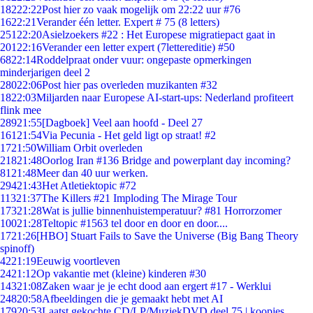
182
22:22
Post hier zo vaak mogelijk om 22:22 uur #76
16
22:21
Verander één letter. Expert # 75 (8 letters)
251
22:20
Asielzoekers #22 : Het Europese migratiepact gaat in
201
22:16
Verander een letter expert (7lettereditie) #50
68
22:14
Roddelpraat onder vuur: ongepaste opmerkingen
minderjarigen deel 2
280
22:06
Post hier pas overleden muzikanten #32
18
22:03
Miljarden naar Europese AI-start-ups: Nederland profiteert
flink mee
289
21:55
[Dagboek] Veel aan hoofd - Deel 27
161
21:54
Via Pecunia - Het geld ligt op straat! #2
17
21:50
William Orbit overleden
218
21:48
Oorlog Iran #136 Bridge and powerplant day incoming?
81
21:48
Meer dan 40 uur werken.
294
21:43
Het Atletiektopic #72
113
21:37
The Killers #21 Imploding The Mirage Tour
173
21:28
Wat is jullie binnenhuistemperatuur? #81 Horrorzomer
100
21:28
Teltopic #1563 tel door en door en door....
17
21:26
[HBO] Stuart Fails to Save the Universe (Big Bang Theory
spinoff)
42
21:19
Eeuwig voortleven
24
21:12
Op vakantie met (kleine) kinderen #30
143
21:08
Zaken waar je je echt dood aan ergert #17 - Werklui
248
20:58
Afbeeldingen die je gemaakt hebt met AI
179
20:53
Laatst gekochte CD/LP/MuziekDVD deel 75 | koopjes