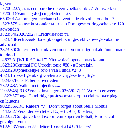
kijken
177
00:22
Ajax is een parodie op een voetbalclub #7 Vuurwerkjes
172
00:16
Vandaag 40 jaar geleden... #3
65
00:01
Aanbrengen mechanische ventilatie zinvol in oud huis?
13
23:57
Spaanse kust onder vuur van Portugese oorlogsschepen: 120
gewonden
38
23:54
[2026/2027] Eredivisietoto #1
15
23:43
Rechtszaak dodelijk ongeluk uitgesteld vanwege vakantie
advocaat
28
23:36
Chinese rechtbank veroordeelt voormalige lokale functionaris
tot dood
146
23:31
[WLR SC #417] Nieuw deel openen was kaputt
16
23:28
Centraal FC Utrecht topic #88 - #CorreiaIn
10
23:23
Opmerkelijke foto's van Funda #243
45
23:16
Jezelf gelukkig voelen als vrijgezelle vijftiger
19
23:07
Peter Faber is overleden
73
22:48
Afvallen met injecties #4
110
22:45
[FOK!Voetbalmanager 2026/2027] #1 We zijn er weer
118
22:37
Jonge Cambridge professor stapt op na claims over plagiaat
en leugens
90
22:36
ARC Raiders #7 - Don’t forget about Stella Montis
144
22:27
Verander één letter: Expert #91 (10 letters)
32
22:27
Congo verbiedt export van koper en kobalt, Europa zal
gevolgen voelen
51
22:23
Verander één letter: Expert #143 (9 letters)