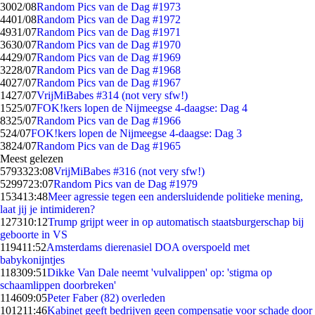
30
02/08
Random Pics van de Dag #1973
44
01/08
Random Pics van de Dag #1972
49
31/07
Random Pics van de Dag #1971
36
30/07
Random Pics van de Dag #1970
44
29/07
Random Pics van de Dag #1969
32
28/07
Random Pics van de Dag #1968
40
27/07
Random Pics van de Dag #1967
14
27/07
VrijMiBabes #314 (not very sfw!)
15
25/07
FOK!kers lopen de Nijmeegse 4-daagse: Dag 4
83
25/07
Random Pics van de Dag #1966
5
24/07
FOK!kers lopen de Nijmeegse 4-daagse: Dag 3
38
24/07
Random Pics van de Dag #1965
Meest gelezen
57933
23:08
VrijMiBabes #316 (not very sfw!)
52997
23:07
Random Pics van de Dag #1979
1534
13:48
Meer agressie tegen een andersluidende politieke mening,
laat jij je intimideren?
1273
10:12
Trump grijpt weer in op automatisch staatsburgerschap bij
geboorte in VS
1194
11:52
Amsterdams dierenasiel DOA overspoeld met
babykonijntjes
1183
09:51
Dikke Van Dale neemt 'vulvalippen' op: 'stigma op
schaamlippen doorbreken'
1146
09:05
Peter Faber (82) overleden
1012
11:46
Kabinet geeft bedrijven geen compensatie voor schade door