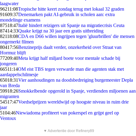
laagwater
962
11:08
Tropische hitte keert zondag terug met lokaal 32 graden
916
09:37
Denemarken pakt AI-gebruik in scholen aan: extra
mondelinge examens
875
18:47
Italië hindert reizigers uit Spanje na migratiecrisis Ceuta
874
14:33
Quake krijgt na 30 jaar een gratis uitbreiding
821
18:08
CDA en D66 willen ingrijpen tegen 'gluurbrillen' die mensen
ongemerkt filmen
804
17:56
Benzineprijs daalt verder, onzekerheid over Straat van
Hormuz blijft
772
09:40
Meta krijgt half miljard boete voor mentale schade bij
jongeren
665
11:14
OM eist TBS tegen verwarde man die agenten stak met
aardappelschilmesje
650
18:31
Vier aanhoudingen na doodsbedreiging burgemeester Depla
van Breda
599
18:26
Smokkelbende opgerold in Spanje, verdienden miljoenen aan
migranten
545
17:47
Voedselprijzen wereldwijd op hoogste niveau in ruim drie
jaar
51
04:46
Niewiadoma profiteert van pokerspel en grijpt geel op
Ventoux
▼ Advertentie door Refinery89