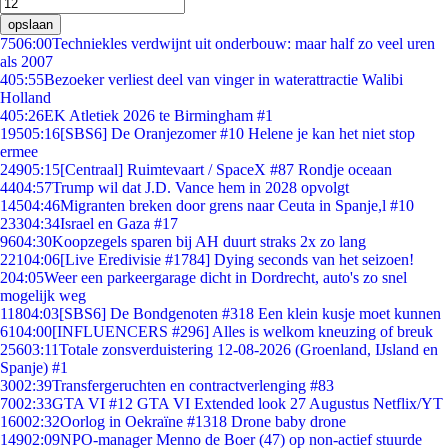
opslaan
75
06:00
Techniekles verdwijnt uit onderbouw: maar half zo veel uren
als 2007
4
05:55
Bezoeker verliest deel van vinger in waterattractie Walibi
Holland
4
05:26
EK Atletiek 2026 te Birmingham #1
195
05:16
[SBS6] De Oranjezomer #10 Helene je kan het niet stop
ermee
249
05:15
[Centraal] Ruimtevaart / SpaceX #87 Rondje oceaan
44
04:57
Trump wil dat J.D. Vance hem in 2028 opvolgt
145
04:46
Migranten breken door grens naar Ceuta in Spanje,l #10
233
04:34
Israel en Gaza #17
96
04:30
Koopzegels sparen bij AH duurt straks 2x zo lang
221
04:06
[Live Eredivisie #1784] Dying seconds van het seizoen!
2
04:05
Weer een parkeergarage dicht in Dordrecht, auto's zo snel
mogelijk weg
118
04:03
[SBS6] De Bondgenoten #318 Een klein kusje moet kunnen
61
04:00
[INFLUENCERS #296] Alles is welkom kneuzing of breuk
256
03:11
Totale zonsverduistering 12-08-2026 (Groenland, IJsland en
Spanje) #1
30
02:39
Transfergeruchten en contractverlenging #83
70
02:33
GTA VI #12 GTA VI Extended look 27 Augustus Netflix/YT
160
02:32
Oorlog in Oekraïne #1318 Drone baby drone
149
02:09
NPO-manager Menno de Boer (47) op non-actief stuurde