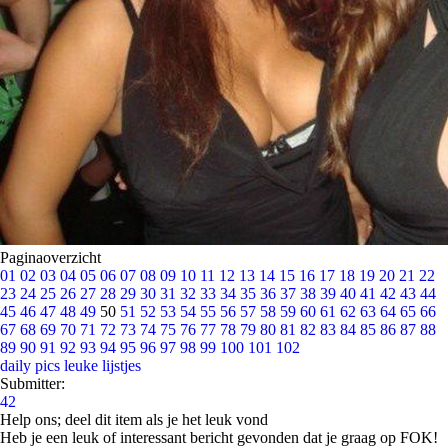
Paginaoverzicht
01
02
03
04
05
06
07
08
09
10
11
12
13
14
15
16
17
18
19
20
21
22
23
24
25
26
27
28
29
30
31
32
33
34
35
36
37
38
39
40
41
42
43
44
45
46
47
48
49
50
51
52
53
54
55
56
57
58
59
60
61
62
63
64
65
66
67
68
69
70
71
72
73
74
75
76
77
78
79
80
81
82
83
84
85
86
87
88
89
90
91
92
93
94
95
96
97
98
99
100
101
102
daily pics
leuke lijstjes
Submitter:
42
Help ons; deel dit item als je het leuk vond
Heb je een leuk of interessant bericht gevonden dat je graag op FOK!