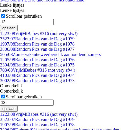
Leuke lijstjes
Leuke lijstjes
Scrollbar gebruiken
opslaan
12
23:08
VrijMiBabes #316 (not very sfw!)
35
23:07
Random Pics van de Dag #1979
19
07/08
Random Pics van de Dag #1978
38
06/08
Random Pics van de Dag #1977
5
05/08
Zomervakantieweerbericht: aanhoudend zomers
12
05/08
Random Pics van de Dag #1976
23
04/08
Random Pics van de Dag #1975
7
03/08
VrijMiBabes #315 (not very sfw!)
41
03/08
Random Pics van de Dag #1974
30
02/08
Random Pics van de Dag #1973
Opmerkelijk
Opmerkelijk
Scrollbar gebruiken
opslaan
12
23:08
VrijMiBabes #316 (not very sfw!)
35
23:07
Random Pics van de Dag #1979
19
07/08
Random Pics van de Dag #1978
38
06/08
Duitser (93) crasht met quad tegen boom, vier gewonden