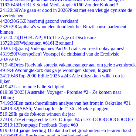
118
20:45
Het RLS Social Media-topic #160 Zonder Kolonel!!
241
20:39
Wie gaan er dood in 2026?Post met een vleugje cynisme de
overledenen.
44
20:30
GGZ heeft mij gezond verklaard.
23
20:29
Capibara's wandelen doodleuk het Braziliaanse parlement
binnen
257
20:25
[UFO/UAP] #16 The Age of Disclosure
137
20:20
[Wielrennen #616] Brennan!
10
20:13
[gratis] Videogames Part 9: Gratis en free-to-play games!
43
19:50
[Voorspellen] Voorspel de eindstand van de Eredivisie
2026/2027
7
19:48
Dries Roelvink spreekt vakantieganger aan om gele zwembroek
49
19:46
Woningtekort: dus ga je woningen slopen, logisch
241
19:46
Top 2000 Editie 2025 #243 Alle dikzakken willen op je
lijken
4
19:42
Last minute balie Schiphol
8
19:39
[2023] Australië: Voyager - Promise #2 - Ze komen naar
Tilburg
74
19:36
Een tactische/militaire analyse van het front in Oekraïne #31
148
19:32
[SBS6] Vandaag Inside #136 - Boekje pluggen.
5
19:29
Ik ga de fok-toto winnen dit jaar
273
19:25
Het enige echte LEGO-topic #45 LEGOOOOOOOOOOO
235
19:13
Frontpage Feedback Topic #60
9
19:07
14-jarige leerling Thailand schiet grootouders en leraren dood
14
19:06
Prijs Bar le duc rood in het buitenland