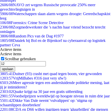
buitenspel
26
06/08
NAVO zet wegens Russische provocatie 250% meer
gevechtsvliegtuigen in
59
06/08
Waterschappen slaan alarm wegens droogte: Gereedschapskist
leeg
1
06/08
Forensics: Crime Scene Detective
23
06/08
Zorgmedewerkster die 's nachts haar vriend bezocht terecht
ontslagen
38
06/08
Random Pics van de Dag #1977
18
05/08
Datalek bij Bol en de Bijenkorf na cyberaanval op logistiek
partner Ceva
Actieve items
Actieve items
Scrollbar gebruiken
opslaan
38
05:41
Duitser (93) crasht met quad tegen boom, vier gewonden
12
03:57
VrijMiBabes #316 (not very sfw!)
65
03:26
Meer agressie tegen een andersluidende politieke mening, laat
jij je intimideren?
23
03:02
Quake krijgt na 30 jaar een gratis uitbreiding
29
01:55
Voedselprijzen wereldwijd op hoogste niveau in ruim drie jaar
55
01:42
Dikke Van Dale neemt 'vulvalippen' op: 'stigma op
schaamlippen doorbreken'
22
01:08
CDA en D66 willen ingrijpen tegen 'gluurbrillen' die mensen