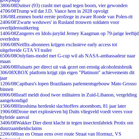
38
06/08
Duitser (93) crasht met quad tegen boom, vier gewonden
47
06/08
Trump wil dat J.D. Vance hem in 2028 opvolgt
1
06/08
Lemmen boekt eerste profzege in zware Ronde van Polen-rit
24
06/08
'Zwarte weduwes' in Rusland trouwen soldaten voor
overlijdensuitkering
14
06/08
Zangeres en Idols-jurylid Jerney Kaagman op 79-jarige leeftijd
overleden
10
06/08
Netflix-abonnees krijgen exclusieve early access tot
uitgebreide GTA VI trailer
65
06/08
Onlyfans-model met G-cup wil als NASA-ambassadeur naar
maan
24
06/08
Huisarts per direct uit vak gezet om ernstig alcoholmisbruik
3
06/08
XBOX platform krijgt zijn eigen "Platinum" achievements dit
jaar
12
06/08
Capibara's lopen Braziliaans parlementsgebouw Mato Grosso
binnen
69
06/08
Israël meldt dood twee militairen in Zuid-Libanon, vergelding
aangekondigd
15
06/08
Hiroshima herdenkt slachtoffers atoombom, 81 jaar later
19
06/08
Drone met explosieven bij Duits vliegveld voedt vrees voor
hybride aanval
34
06/08
Wakker Dier dient klacht in tegen insectenfabriek Protix om
duurzaamheidsclaims
22
06/08
Iran en Oman eens over route Straat van Hormuz, VS