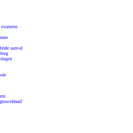
e examens
maan
bride aanval
 leeg
tslagen
ssie
eem
'gruweldaad'