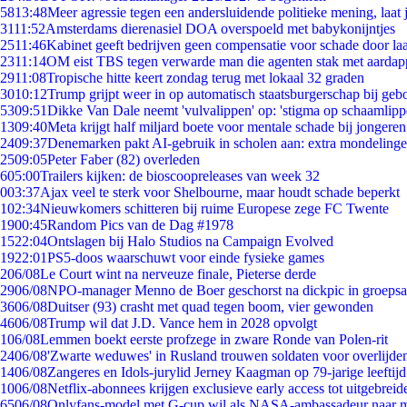
58
13:48
Meer agressie tegen een andersluidende politieke mening, laat j
31
11:52
Amsterdams dierenasiel DOA overspoeld met babykonijntjes
25
11:46
Kabinet geeft bedrijven geen compensatie voor schade door la
23
11:14
OM eist TBS tegen verwarde man die agenten stak met aardap
29
11:08
Tropische hitte keert zondag terug met lokaal 32 graden
30
10:12
Trump grijpt weer in op automatisch staatsburgerschap bij geb
53
09:51
Dikke Van Dale neemt 'vulvalippen' op: 'stigma op schaamlip
13
09:40
Meta krijgt half miljard boete voor mentale schade bij jongeren
24
09:37
Denemarken pakt AI-gebruik in scholen aan: extra mondeling
25
09:05
Peter Faber (82) overleden
6
05:00
Trailers kijken: de bioscoopreleases van week 32
0
03:37
Ajax veel te sterk voor Shelbourne, maar houdt schade beperkt
1
02:34
Nieuwkomers schitteren bij ruime Europese zege FC Twente
19
00:45
Random Pics van de Dag #1978
15
22:04
Ontslagen bij Halo Studios na Campaign Evolved
19
22:01
PS5-doos waarschuwt voor einde fysieke games
2
06/08
Le Court wint na nerveuze finale, Pieterse derde
29
06/08
NPO-manager Menno de Boer geschorst na dickpic in groeps
36
06/08
Duitser (93) crasht met quad tegen boom, vier gewonden
46
06/08
Trump wil dat J.D. Vance hem in 2028 opvolgt
1
06/08
Lemmen boekt eerste profzege in zware Ronde van Polen-rit
24
06/08
'Zwarte weduwes' in Rusland trouwen soldaten voor overlijden
14
06/08
Zangeres en Idols-jurylid Jerney Kaagman op 79-jarige leeftij
10
06/08
Netflix-abonnees krijgen exclusieve early access tot uitgebreid
65
06/08
Onlyfans-model met G-cup wil als NASA-ambassadeur naar 