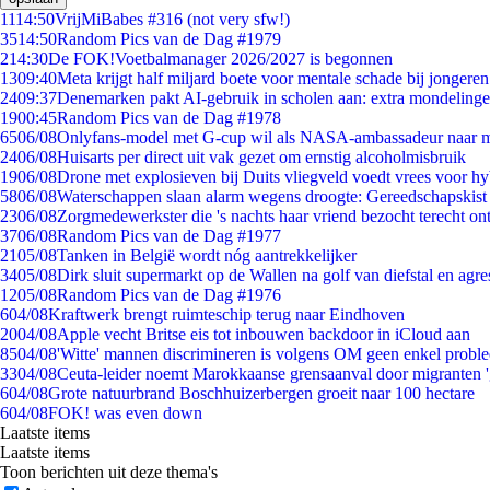
11
14:50
VrijMiBabes #316 (not very sfw!)
35
14:50
Random Pics van de Dag #1979
2
14:30
De FOK!Voetbalmanager 2026/2027 is begonnen
13
09:40
Meta krijgt half miljard boete voor mentale schade bij jongeren
24
09:37
Denemarken pakt AI-gebruik in scholen aan: extra mondeling
19
00:45
Random Pics van de Dag #1978
65
06/08
Onlyfans-model met G-cup wil als NASA-ambassadeur naar 
24
06/08
Huisarts per direct uit vak gezet om ernstig alcoholmisbruik
19
06/08
Drone met explosieven bij Duits vliegveld voedt vrees voor hy
58
06/08
Waterschappen slaan alarm wegens droogte: Gereedschapskist
23
06/08
Zorgmedewerkster die 's nachts haar vriend bezocht terecht on
37
06/08
Random Pics van de Dag #1977
21
05/08
Tanken in België wordt nóg aantrekkelijker
34
05/08
Dirk sluit supermarkt op de Wallen na golf van diefstal en agre
12
05/08
Random Pics van de Dag #1976
6
04/08
Kraftwerk brengt ruimteschip terug naar Eindhoven
20
04/08
Apple vecht Britse eis tot inbouwen backdoor in iCloud aan
85
04/08
'Witte' mannen discrimineren is volgens OM geen enkel probl
33
04/08
Ceuta-leider noemt Marokkaanse grensaanval door migranten 
6
04/08
Grote natuurbrand Boschhuizerbergen groeit naar 100 hectare
6
04/08
FOK! was even down
Laatste items
Laatste items
Toon berichten uit deze thema's