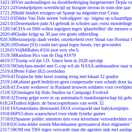
14
21:30
Vier aanhoudingen na doodsbedreiging burgemeester Depla v
23
21:24
Voedselprijzen wereldwijd op hoogste niveau in ruim drie jaar
17
21:20
Italië hindert reizigers uit Spanje na migratiecrisis Ceuta
53
21:03
Dikke Van Dale neemt 'vulvalippen' op: 'stigma op schaamlip
24
21:01
Denemarken pakt AI-gebruik in scholen aan: extra mondeling
13
20:54
CDA en D66 willen ingrijpen tegen 'gluurbrillen' die mensen 
20
20:49
Quake krijgt na 30 jaar een gratis uitbreiding
9
20:30
Benzineprijs daalt verder, onzekerheid over Straat van Hormuz bl
36
20:20
Duitser (93) crasht met quad tegen boom, vier gewonden
11
20:01
VrijMiBabes #316 (not very sfw!)
35
19:58
Random Pics van de Dag #1979
46
19:57
Trump wil dat J.D. Vance hem in 2028 opvolgt
65
19:50
Onlyfans-model met G-cup wil als NASA-ambassadeur naar 
25
19:43
Peter Faber (82) overleden
29
19:41
Tropische hitte keert zondag terug met lokaal 32 graden
25
19:14
Kabinet geeft bedrijven geen compensatie voor schade door la
24
18:41
'Zwarte weduwes' in Rusland trouwen soldaten voor overlijden
15
18:32
Ontslagen bij Halo Studios na Campaign Evolved
30
18:32
Trump grijpt weer in op automatisch staatsburgerschap bij geb
6
18:24
Trailers kijken: de bioscoopreleases van week 32
31
18:19
Amsterdams dierenasiel DOA overspoeld met babykonijntjes
19
18:06
PS5-doos waarschuwt voor einde fysieke games
37
18:02
Spaanse politie: minstens tien voor terrorisme veroordeelden 
33
18:02
Ceuta-leider noemt Marokkaanse grensaanval door migranten 
23
17:58
OM eist TBS tegen verwarde man die agenten stak met aardap