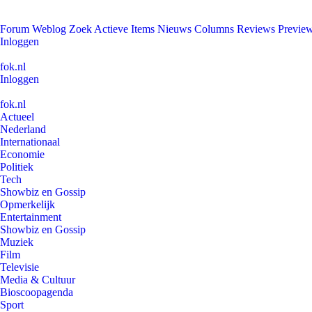
Forum
Weblog
Zoek
Actieve Items
Nieuws
Columns
Reviews
Previe
Inloggen
fok.nl
Inloggen
fok.nl
Actueel
Nederland
Internationaal
Economie
Politiek
Tech
Showbiz en Gossip
Opmerkelijk
Entertainment
Showbiz en Gossip
Muziek
Film
Televisie
Media & Cultuur
Bioscoopagenda
Sport