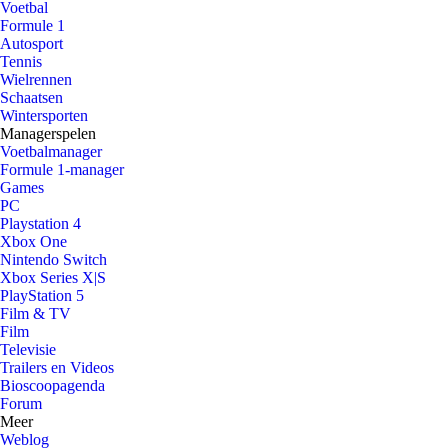
Voetbal
Formule 1
Autosport
Tennis
Wielrennen
Schaatsen
Wintersporten
Managerspelen
Voetbalmanager
Formule 1-manager
Games
PC
Playstation 4
Xbox One
Nintendo Switch
Xbox Series X|S
PlayStation 5
Film & TV
Film
Televisie
Trailers en Videos
Bioscoopagenda
Forum
Meer
Weblog