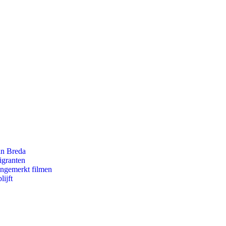
an Breda
igranten
ongemerkt filmen
ijft