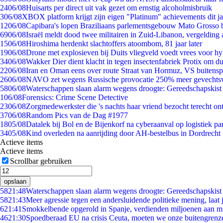
24
06/08
Huisarts per direct uit vak gezet om ernstig alcoholmisbruik
3
06/08
XBOX platform krijgt zijn eigen "Platinum" achievements dit ja
12
06/08
Capibara's lopen Braziliaans parlementsgebouw Mato Grosso 
69
06/08
Israël meldt dood twee militairen in Zuid-Libanon, vergeldin
15
06/08
Hiroshima herdenkt slachtoffers atoombom, 81 jaar later
19
06/08
Drone met explosieven bij Duits vliegveld voedt vrees voor hy
34
06/08
Wakker Dier dient klacht in tegen insectenfabriek Protix om 
22
06/08
Iran en Oman eens over route Straat van Hormuz, VS buitensp
26
06/08
NAVO zet wegens Russische provocatie 250% meer gevechtsvl
58
06/08
Waterschappen slaan alarm wegens droogte: Gereedschapskist
1
06/08
Forensics: Crime Scene Detective
23
06/08
Zorgmedewerkster die 's nachts haar vriend bezocht terecht on
37
06/08
Random Pics van de Dag #1977
18
05/08
Datalek bij Bol en de Bijenkorf na cyberaanval op logistiek pa
34
05/08
Kind overleden na aanrijding door AH-bestelbus in Dordrecht
Actieve items
Actieve items
Scrollbar gebruiken
opslaan
58
21:48
Waterschappen slaan alarm wegens droogte: Gereedschapskist
58
21:43
Meer agressie tegen een andersluidende politieke mening, laat j
6
21:41
Smokkelbende opgerold in Spanje, verdienden miljoenen aan m
46
21:30
Spoedberaad EU na crisis Ceuta, moeten we onze buitengrenz