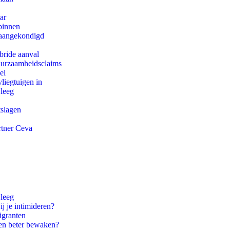
ar
binnen
g aangekondigd
bride aanval
duurzaamheidsclaims
el
iegtuigen in
 leeg
tslagen
rtner Ceva
 leeg
ij je intimideren?
igranten
en beter bewaken?