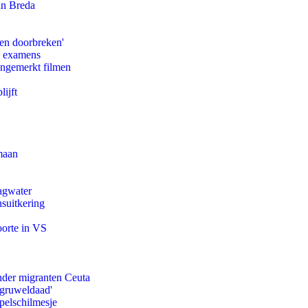
an Breda
pen doorbreken'
e examens
ongemerkt filmen
ijft
maan
agwater
suitkering
oorte in VS
onder migranten Ceuta
'gruweldaad'
pelschilmesje