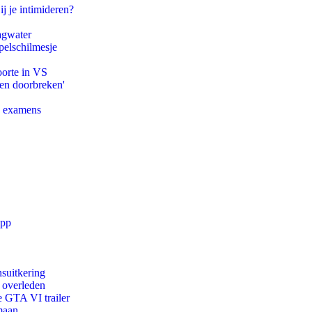
ij je intimideren?
agwater
pelschilmesje
oorte in VS
pen doorbreken'
e examens
app
suitkering
d overleden
e GTA VI trailer
maan