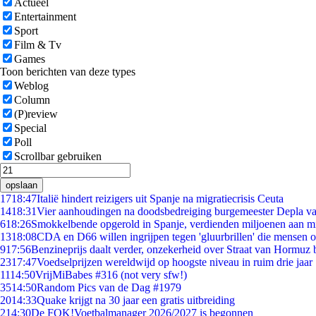
Actueel
Entertainment
Sport
Film & Tv
Games
Toon berichten van deze types
Weblog
Column
(P)review
Special
Poll
Scrollbar gebruiken
opslaan
17
18:47
Italië hindert reizigers uit Spanje na migratiecrisis Ceuta
14
18:31
Vier aanhoudingen na doodsbedreiging burgemeester Depla v
6
18:26
Smokkelbende opgerold in Spanje, verdienden miljoenen aan m
13
18:08
CDA en D66 willen ingrijpen tegen 'gluurbrillen' die mensen 
9
17:56
Benzineprijs daalt verder, onzekerheid over Straat van Hormuz bl
23
17:47
Voedselprijzen wereldwijd op hoogste niveau in ruim drie jaar
11
14:50
VrijMiBabes #316 (not very sfw!)
35
14:50
Random Pics van de Dag #1979
20
14:33
Quake krijgt na 30 jaar een gratis uitbreiding
2
14:30
De FOK!Voetbalmanager 2026/2027 is begonnen