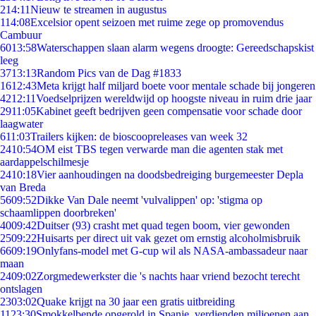
2
14:11
Nieuw te streamen in augustus
1
14:08
Excelsior opent seizoen met ruime zege op promovendus
Cambuur
60
13:58
Waterschappen slaan alarm wegens droogte: Gereedschapskist
leeg
37
13:13
Random Pics van de Dag #1833
16
12:43
Meta krijgt half miljard boete voor mentale schade bij jongeren
42
12:11
Voedselprijzen wereldwijd op hoogste niveau in ruim drie jaar
29
11:05
Kabinet geeft bedrijven geen compensatie voor schade door
laagwater
6
11:03
Trailers kijken: de bioscoopreleases van week 32
24
10:54
OM eist TBS tegen verwarde man die agenten stak met
aardappelschilmesje
24
10:18
Vier aanhoudingen na doodsbedreiging burgemeester Depla
van Breda
56
09:52
Dikke Van Dale neemt 'vulvalippen' op: 'stigma op
schaamlippen doorbreken'
40
09:42
Duitser (93) crasht met quad tegen boom, vier gewonden
25
09:22
Huisarts per direct uit vak gezet om ernstig alcoholmisbruik
66
09:19
Onlyfans-model met G-cup wil als NASA-ambassadeur naar
maan
24
09:02
Zorgmedewerkster die 's nachts haar vriend bezocht terecht
ontslagen
23
03:02
Quake krijgt na 30 jaar een gratis uitbreiding
11
23:30
Smokkelbende opgerold in Spanje, verdienden miljoenen aan