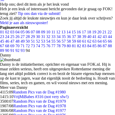
Help ons; deel dit item als je het leuk vond
Heb je een leuk of interessant bericht gevonden dat je graag op FOK!
terug ziet?
Tip ons dan via de submit!
Zoek jij altijd de leukste nieuwtjes en kun je daar leuk over schrijven?
Meld je aan als nieuwsposter!
Paginaoverzicht
01
02
03
04
05
06
07
08
09
10
11
12
13
14
15
16
17
18
19
20
21
22
23
24
25
26
27
28
29
30
31
32
33
34
35
36
37
38
39
40
41
42
43
44
45
46
47
48
49
50
51
52
53
54
55
56
57
58
59
60
61
62
63
64
65
66
67
68
69
70
71
72
73
74
75
76
77
78
79
80
81
82
83
84
85
86
87
88
89
90
91
92
93
94
Danny
Danny is de initiatiefnemer, oprichter en eigenaar van FOK.nl. Hij is
maar zelden serieus, heeft een uitgesproken Rotterdamse mening die
lang niet altijd politiek correct is en bezit de bizarre eigenschap mensen
op de kast te jagen, waar dat eigenlijk nooit de bedoeling is. Houdt van
films, series, tech en gamen, en wil vooral nieuws met een mening.
Meer van Danny
41
15:09
Random Pics van de Dag #1980
14
15:10
VrijMiBabes #316 (not very sfw!)
35
00:07
Random Pics van de Dag #1979
19
07/08
Random Pics van de Dag #1978
38
06/08
Random Pics van de Dag #1977