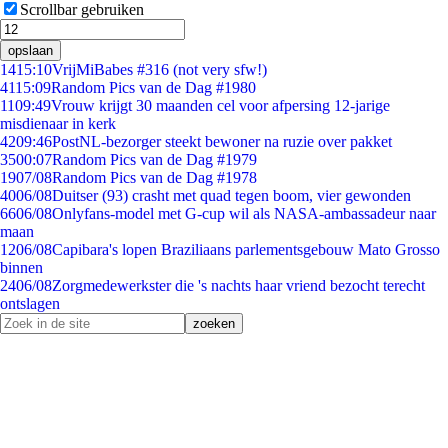
Scrollbar gebruiken
opslaan
14
15:10
VrijMiBabes #316 (not very sfw!)
41
15:09
Random Pics van de Dag #1980
11
09:49
Vrouw krijgt 30 maanden cel voor afpersing 12-jarige
misdienaar in kerk
42
09:46
PostNL-bezorger steekt bewoner na ruzie over pakket
35
00:07
Random Pics van de Dag #1979
19
07/08
Random Pics van de Dag #1978
40
06/08
Duitser (93) crasht met quad tegen boom, vier gewonden
66
06/08
Onlyfans-model met G-cup wil als NASA-ambassadeur naar
maan
12
06/08
Capibara's lopen Braziliaans parlementsgebouw Mato Grosso
binnen
24
06/08
Zorgmedewerkster die 's nachts haar vriend bezocht terecht
ontslagen