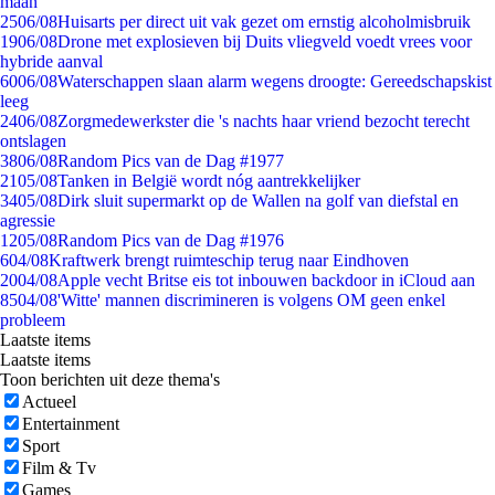
maan
25
06/08
Huisarts per direct uit vak gezet om ernstig alcoholmisbruik
19
06/08
Drone met explosieven bij Duits vliegveld voedt vrees voor
hybride aanval
60
06/08
Waterschappen slaan alarm wegens droogte: Gereedschapskist
leeg
24
06/08
Zorgmedewerkster die 's nachts haar vriend bezocht terecht
ontslagen
38
06/08
Random Pics van de Dag #1977
21
05/08
Tanken in België wordt nóg aantrekkelijker
34
05/08
Dirk sluit supermarkt op de Wallen na golf van diefstal en
agressie
12
05/08
Random Pics van de Dag #1976
6
04/08
Kraftwerk brengt ruimteschip terug naar Eindhoven
20
04/08
Apple vecht Britse eis tot inbouwen backdoor in iCloud aan
85
04/08
'Witte' mannen discrimineren is volgens OM geen enkel
probleem
Laatste items
Laatste items
Toon berichten uit deze thema's
Actueel
Entertainment
Sport
Film & Tv
Games