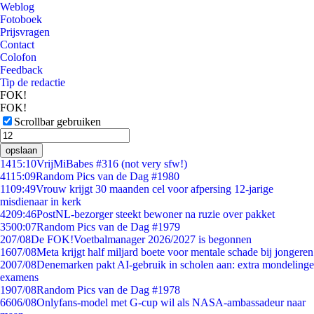
Weblog
Fotoboek
Prijsvragen
Contact
Colofon
Feedback
Tip de redactie
FOK!
FOK!
Scrollbar gebruiken
opslaan
14
15:10
VrijMiBabes #316 (not very sfw!)
41
15:09
Random Pics van de Dag #1980
11
09:49
Vrouw krijgt 30 maanden cel voor afpersing 12-jarige
misdienaar in kerk
42
09:46
PostNL-bezorger steekt bewoner na ruzie over pakket
35
00:07
Random Pics van de Dag #1979
2
07/08
De FOK!Voetbalmanager 2026/2027 is begonnen
16
07/08
Meta krijgt half miljard boete voor mentale schade bij jongeren
20
07/08
Denemarken pakt AI-gebruik in scholen aan: extra mondelinge
examens
19
07/08
Random Pics van de Dag #1978
66
06/08
Onlyfans-model met G-cup wil als NASA-ambassadeur naar