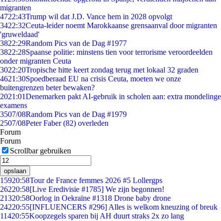
migranten
47
22:43
Trump wil dat J.D. Vance hem in 2028 opvolgt
34
22:32
Ceuta-leider noemt Marokkaanse grensaanval door migranten
'gruweldaad'
38
22:29
Random Pics van de Dag #1977
38
22:28
Spaanse politie: minstens tien voor terrorisme veroordeelden
onder migranten Ceuta
30
22:20
Tropische hitte keert zondag terug met lokaal 32 graden
46
21:30
Spoedberaad EU na crisis Ceuta, moeten we onze
buitengrenzen beter bewaken?
20
21:01
Denemarken pakt AI-gebruik in scholen aan: extra mondelinge
examens
35
07/08
Random Pics van de Dag #1979
25
07/08
Peter Faber (82) overleden
Forum
Forum
Scrollbar gebruiken
opslaan
159
20:58
Tour de France femmes 2026 #5 Lollergps
262
20:58
[Live Eredivisie #1785] We zijn begonnen!
213
20:58
Oorlog in Oekraïne #1318 Drone baby drone
242
20:55
[INFLUENCERS #296] Alles is welkom kneuzing of breuk
114
20:55
Koopzegels sparen bij AH duurt straks 2x zo lang