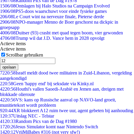
19
07/08
Random Pics van de Dag #1978
15
06/08
Ontslagen bij Halo Studios na Campaign Evolved
19
06/08
PS5-doos waarschuwt voor einde fysieke games
2
06/08
Le Court wint na nerveuze finale, Pieterse derde
29
06/08
NPO-manager Menno de Boer geschorst na dickpic in
groepsapp
40
06/08
Duitser (93) crasht met quad tegen boom, vier gewonden
47
06/08
Trump wil dat J.D. Vance hem in 2028 opvolgt
Actieve items
Actieve items
Scrollbar gebruiken
opslaan
72
20:58
Israël meldt dood twee militairen in Zuid-Libanon, vergelding
aangekondigd
2
20:58
Geen 'happy end' bij seksdate via Kinky.nl
42
20:56
Houthi's vallen Saoedi-Arabië en Jemen aan, dreigen met
blokkade olieroute
42
20:56
VS: kans op Russische aanval op NAVO-land groeit,
munitietekort wordt probleem
9
20:44
XR blokkeert A12 ruim twee uur, agent gebeten bij aanhouding
1
20:37
Uitslag NEC - Telstar
41
20:33
Random Pics van de Dag #1980
17
20:26
Jesus Simulator komt naar Nintendo Switch
14
20:12
VrijMiBabes #316 (not very sfw!)