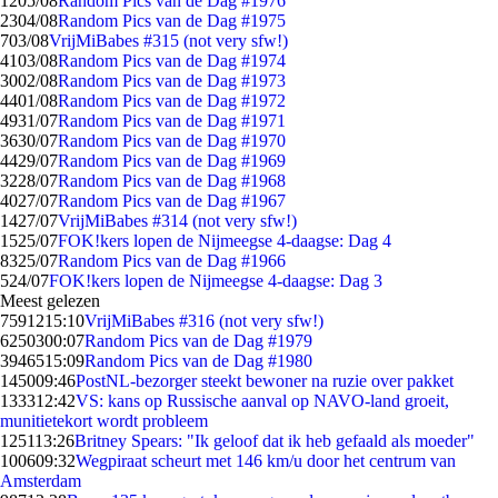
12
05/08
Random Pics van de Dag #1976
23
04/08
Random Pics van de Dag #1975
7
03/08
VrijMiBabes #315 (not very sfw!)
41
03/08
Random Pics van de Dag #1974
30
02/08
Random Pics van de Dag #1973
44
01/08
Random Pics van de Dag #1972
49
31/07
Random Pics van de Dag #1971
36
30/07
Random Pics van de Dag #1970
44
29/07
Random Pics van de Dag #1969
32
28/07
Random Pics van de Dag #1968
40
27/07
Random Pics van de Dag #1967
14
27/07
VrijMiBabes #314 (not very sfw!)
15
25/07
FOK!kers lopen de Nijmeegse 4-daagse: Dag 4
83
25/07
Random Pics van de Dag #1966
5
24/07
FOK!kers lopen de Nijmeegse 4-daagse: Dag 3
Meest gelezen
75912
15:10
VrijMiBabes #316 (not very sfw!)
62503
00:07
Random Pics van de Dag #1979
39465
15:09
Random Pics van de Dag #1980
1450
09:46
PostNL-bezorger steekt bewoner na ruzie over pakket
1333
12:42
VS: kans op Russische aanval op NAVO-land groeit,
munitietekort wordt probleem
1251
13:26
Britney Spears: "Ik geloof dat ik heb gefaald als moeder"
1006
09:32
Wegpiraat scheurt met 146 km/u door het centrum van
Amsterdam