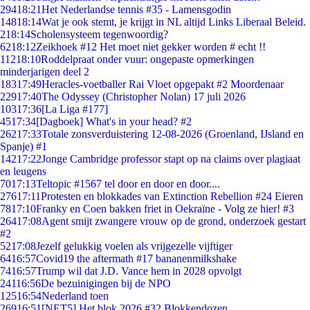
294
18:21
Het Nederlandse tennis #35 - Lamensgodin
148
18:14
Wat je ook stemt, je krijgt in NL altijd Links Liberaal Beleid.
2
18:14
Scholensysteem tegenwoordig?
62
18:12
Zeikhoek #12 Het moet niet gekker worden # echt !!
112
18:10
Roddelpraat onder vuur: ongepaste opmerkingen
minderjarigen deel 2
183
17:49
Heracles-voetballer Rai Vloet opgepakt #2 Moordenaar
229
17:40
The Odyssey (Christopher Nolan) 17 juli 2026
103
17:36
[La Liga #177]
45
17:34
[Dagboek] What's in your head? #2
262
17:33
Totale zonsverduistering 12-08-2026 (Groenland, IJsland en
Spanje) #1
142
17:22
Jonge Cambridge professor stapt op na claims over plagiaat
en leugens
70
17:13
Teltopic #1567 tel door en door en door....
276
17:11
Protesten en blokkades van Extinction Rebellion #24 Eieren
78
17:10
Franky en Coen bakken friet in Oekraïne - Volg ze hier! #3
264
17:08
Agent smijt zwangere vrouw op de grond, onderzoek gestart
#2
52
17:08
Jezelf gelukkig voelen als vrijgezelle vijftiger
64
16:57
Covid19 the aftermath #17 bananenmilkshake
74
16:57
Trump wil dat J.D. Vance hem in 2028 opvolgt
241
16:56
De bezuinigingen bij de NPO
125
16:54
Nederland toen
269
16:51
[NET5] Het blok 2026 #32 Blokkendozen