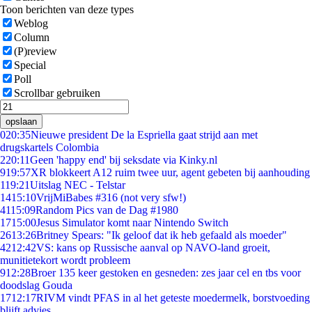
Toon berichten van deze types
Weblog
Column
(P)review
Special
Poll
Scrollbar gebruiken
opslaan
0
20:35
Nieuwe president De la Espriella gaat strijd aan met
drugskartels Colombia
2
20:11
Geen 'happy end' bij seksdate via Kinky.nl
9
19:57
XR blokkeert A12 ruim twee uur, agent gebeten bij aanhouding
1
19:21
Uitslag NEC - Telstar
14
15:10
VrijMiBabes #316 (not very sfw!)
41
15:09
Random Pics van de Dag #1980
17
15:00
Jesus Simulator komt naar Nintendo Switch
26
13:26
Britney Spears: "Ik geloof dat ik heb gefaald als moeder"
42
12:42
VS: kans op Russische aanval op NAVO-land groeit,
munitietekort wordt probleem
9
12:28
Broer 135 keer gestoken en gesneden: zes jaar cel en tbs voor
doodslag Gouda
17
12:17
RIVM vindt PFAS in al het geteste moedermelk, borstvoeding
blijft advies