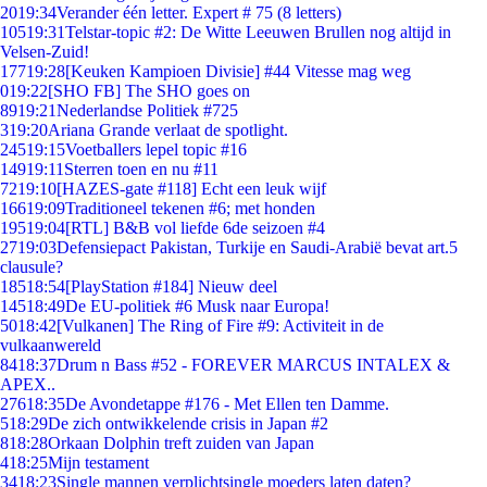
20
19:34
Verander één letter. Expert # 75 (8 letters)
105
19:31
Telstar-topic #2: De Witte Leeuwen Brullen nog altijd in
Velsen-Zuid!
177
19:28
[Keuken Kampioen Divisie] #44 Vitesse mag weg
0
19:22
[SHO FB] The SHO goes on
89
19:21
Nederlandse Politiek #725
3
19:20
Ariana Grande verlaat de spotlight.
245
19:15
Voetballers lepel topic #16
149
19:11
Sterren toen en nu #11
72
19:10
[HAZES-gate #118] Echt een leuk wijf
166
19:09
Traditioneel tekenen #6; met honden
195
19:04
[RTL] B&B vol liefde 6de seizoen #4
27
19:03
Defensiepact Pakistan, Turkije en Saudi-Arabië bevat art.5
clausule?
185
18:54
[PlayStation #184] Nieuw deel
145
18:49
De EU-politiek #6 Musk naar Europa!
50
18:42
[Vulkanen] The Ring of Fire #9: Activiteit in de
vulkaanwereld
84
18:37
Drum n Bass #52 - FOREVER MARCUS INTALEX &
APEX..
276
18:35
De Avondetappe #176 - Met Ellen ten Damme.
5
18:29
De zich ontwikkelende crisis in Japan #2
8
18:28
Orkaan Dolphin treft zuiden van Japan
4
18:25
Mijn testament
34
18:23
Single mannen verplichtsingle moeders laten daten?