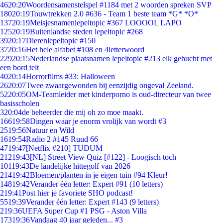
46
20:20
Woordensamenstelspel #1184 met 2 woorden spreken SVP
180
20:19
Touwtrekken 2.0 #636 - Team 1 beste team *G* *O*
137
20:19
Meisjesnamenlepeltopic #367 LOOOOL LAPO
125
20:19
Buitenlandse steden lepeltopic #268
39
20:17
Dierenlepeltopic #150
37
20:16
Het hele alfabet #108 en 4letterwoord
229
20:15
Nederlandse plaatsnamen lepeltopic #213 elk gehucht met
een bord telt
40
20:14
Horrorfilms #33: Halloween
26
20:07
Twee zwaargewonden bij eenzijdig ongeval Zeeland.
52
20:05
OM-Teamleider met kinderporno is oud-directeur van twee
basisscholen
3
20:04
de beheerder die mij oh zo moe maakt.
166
19:58
Dingen waar je enorm vrolijk van wordt #3
25
19:56
Natuur en Wild
16
19:54
Radio 2 #145 Ruud 66
47
19:47
[Netflix #210] TUDUM
212
19:43
[NL] Street View Quiz [#122] - Loogisch toch
101
19:43
De landelijke hittegolf van 2026
214
19:42
Bloemen/planten in je eigen tuin #94 Kleur!
148
19:42
Verander één letter: Expert #91 (10 letters)
2
19:41
Post hier je favoriete SHO podcast!
55
19:39
Verander één letter: Expert #143 (9 letters)
2
19:36
UEFA Super Cup #1 PSG - Aston Villa
173
19:36
Vandaag 40 jaar geleden... #3