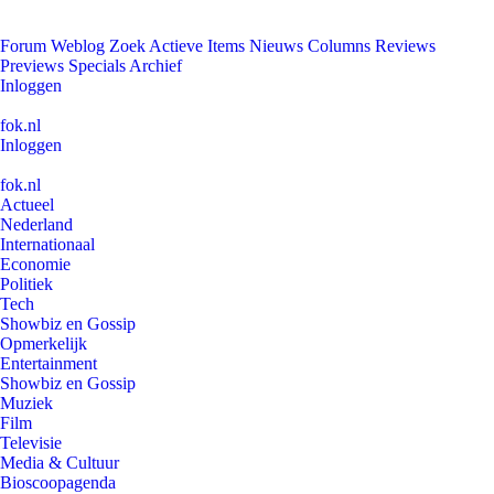
Forum
Weblog
Zoek
Actieve Items
Nieuws
Columns
Reviews
Previews
Specials
Archief
Inloggen
fok.nl
Inloggen
fok.nl
Actueel
Nederland
Internationaal
Economie
Politiek
Tech
Showbiz en Gossip
Opmerkelijk
Entertainment
Showbiz en Gossip
Muziek
Film
Televisie
Media & Cultuur
Bioscoopagenda