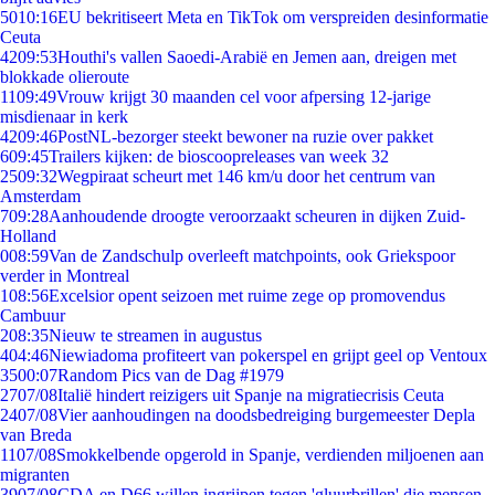
50
10:16
EU bekritiseert Meta en TikTok om verspreiden desinformatie
Ceuta
42
09:53
Houthi's vallen Saoedi-Arabië en Jemen aan, dreigen met
blokkade olieroute
11
09:49
Vrouw krijgt 30 maanden cel voor afpersing 12-jarige
misdienaar in kerk
42
09:46
PostNL-bezorger steekt bewoner na ruzie over pakket
6
09:45
Trailers kijken: de bioscoopreleases van week 32
25
09:32
Wegpiraat scheurt met 146 km/u door het centrum van
Amsterdam
7
09:28
Aanhoudende droogte veroorzaakt scheuren in dijken Zuid-
Holland
0
08:59
Van de Zandschulp overleeft matchpoints, ook Griekspoor
verder in Montreal
1
08:56
Excelsior opent seizoen met ruime zege op promovendus
Cambuur
2
08:35
Nieuw te streamen in augustus
4
04:46
Niewiadoma profiteert van pokerspel en grijpt geel op Ventoux
35
00:07
Random Pics van de Dag #1979
27
07/08
Italië hindert reizigers uit Spanje na migratiecrisis Ceuta
24
07/08
Vier aanhoudingen na doodsbedreiging burgemeester Depla
van Breda
11
07/08
Smokkelbende opgerold in Spanje, verdienden miljoenen aan
migranten
39
07/08
CDA en D66 willen ingrijpen tegen 'gluurbrillen' die mensen