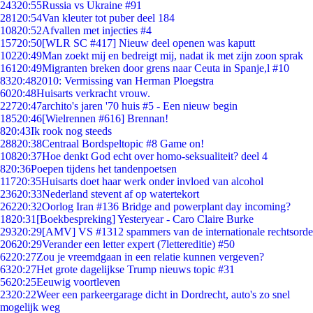
243
20:55
Russia vs Ukraine #91
281
20:54
Van kleuter tot puber deel 184
108
20:52
Afvallen met injecties #4
157
20:50
[WLR SC #417] Nieuw deel openen was kaputt
102
20:49
Man zoekt mij en bedreigt mij, nadat ik met zijn zoon sprak
161
20:49
Migranten breken door grens naar Ceuta in Spanje,l #10
83
20:48
2010: Vermissing van Herman Ploegstra
60
20:48
Huisarts verkracht vrouw.
227
20:47
archito's jaren '70 huis #5 - Een nieuw begin
185
20:46
[Wielrennen #616] Brennan!
8
20:43
Ik rook nog steeds
288
20:38
Centraal Bordspeltopic #8 Game on!
108
20:37
Hoe denkt God echt over homo-seksualiteit? deel 4
8
20:36
Poepen tijdens het tandenpoetsen
117
20:35
Huisarts doet haar werk onder invloed van alcohol
236
20:33
Nederland stevent af op watertekort
262
20:32
Oorlog Iran #136 Bridge and powerplant day incoming?
18
20:31
[Boekbespreking] Yesteryear - Caro Claire Burke
293
20:29
[AMV] VS #1312 spammers van de internationale rechtsorde
206
20:29
Verander een letter expert (7lettereditie) #50
62
20:27
Zou je vreemdgaan in een relatie kunnen vergeven?
63
20:27
Het grote dagelijkse Trump nieuws topic #31
56
20:25
Eeuwig voortleven
23
20:22
Weer een parkeergarage dicht in Dordrecht, auto's zo snel
mogelijk weg