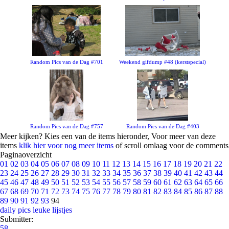
Random Pics van de Dag #701
Weekend gifdump #48 (kerstspecial)
Random Pics van de Dag #757
Random Pics van de Dag #403
Meer kijken? Kies een van de items hieronder, Voor meer van deze
items
klik hier voor nog meer items
of scroll omlaag voor de comments
Paginaoverzicht
01
02
03
04
05
06
07
08
09
10
11
12
13
14
15
16
17
18
19
20
21
22
23
24
25
26
27
28
29
30
31
32
33
34
35
36
37
38
39
40
41
42
43
44
45
46
47
48
49
50
51
52
53
54
55
56
57
58
59
60
61
62
63
64
65
66
67
68
69
70
71
72
73
74
75
76
77
78
79
80
81
82
83
84
85
86
87
88
89
90
91
92
93
94
daily pics
leuke lijstjes
Submitter:
58