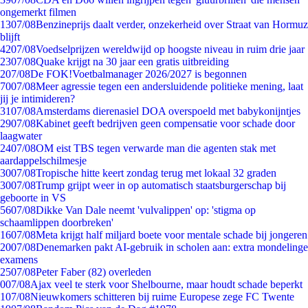
ongemerkt filmen
13
07/08
Benzineprijs daalt verder, onzekerheid over Straat van Hormuz
blijft
42
07/08
Voedselprijzen wereldwijd op hoogste niveau in ruim drie jaar
23
07/08
Quake krijgt na 30 jaar een gratis uitbreiding
2
07/08
De FOK!Voetbalmanager 2026/2027 is begonnen
70
07/08
Meer agressie tegen een andersluidende politieke mening, laat
jij je intimideren?
31
07/08
Amsterdams dierenasiel DOA overspoeld met babykonijntjes
29
07/08
Kabinet geeft bedrijven geen compensatie voor schade door
laagwater
24
07/08
OM eist TBS tegen verwarde man die agenten stak met
aardappelschilmesje
30
07/08
Tropische hitte keert zondag terug met lokaal 32 graden
30
07/08
Trump grijpt weer in op automatisch staatsburgerschap bij
geboorte in VS
56
07/08
Dikke Van Dale neemt 'vulvalippen' op: 'stigma op
schaamlippen doorbreken'
16
07/08
Meta krijgt half miljard boete voor mentale schade bij jongeren
20
07/08
Denemarken pakt AI-gebruik in scholen aan: extra mondelinge
examens
25
07/08
Peter Faber (82) overleden
0
07/08
Ajax veel te sterk voor Shelbourne, maar houdt schade beperkt
1
07/08
Nieuwkomers schitteren bij ruime Europese zege FC Twente