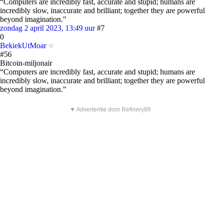
“Computers are incredibly fast, accurate and stupid; humans are
incredibly slow, inaccurate and brilliant; together they are powerful
beyond imagination.”
zondag 2 april 2023, 13:49 uur
#7
0
BekiekUtMoar
#56
Bitcoin-miljonair
“Computers are incredibly fast, accurate and stupid; humans are
incredibly slow, inaccurate and brilliant; together they are powerful
beyond imagination.”
▼ Advertentie door Refinery89