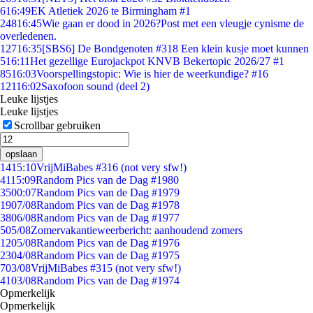
6
16:49
EK Atletiek 2026 te Birmingham #1
248
16:45
Wie gaan er dood in 2026?Post met een vleugje cynisme de
overledenen.
127
16:35
[SBS6] De Bondgenoten #318 Een klein kusje moet kunnen
5
16:11
Het gezellige Eurojackpot KNVB Bekertopic 2026/27 #1
85
16:03
Voorspellingstopic: Wie is hier de weerkundige? #16
121
16:02
Saxofoon sound (deel 2)
Leuke lijstjes
Leuke lijstjes
Scrollbar gebruiken
opslaan
14
15:10
VrijMiBabes #316 (not very sfw!)
41
15:09
Random Pics van de Dag #1980
35
00:07
Random Pics van de Dag #1979
19
07/08
Random Pics van de Dag #1978
38
06/08
Random Pics van de Dag #1977
5
05/08
Zomervakantieweerbericht: aanhoudend zomers
12
05/08
Random Pics van de Dag #1976
23
04/08
Random Pics van de Dag #1975
7
03/08
VrijMiBabes #315 (not very sfw!)
41
03/08
Random Pics van de Dag #1974
Opmerkelijk
Opmerkelijk