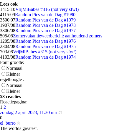
Lees ook
14
15:10
VrijMiBabes #316 (not very sfw!)
41
15:09
Random Pics van de Dag #1980
35
00:07
Random Pics van de Dag #1979
19
07/08
Random Pics van de Dag #1978
38
06/08
Random Pics van de Dag #1977
5
05/08
Zomervakantieweerbericht: aanhoudend zomers
12
05/08
Random Pics van de Dag #1976
23
04/08
Random Pics van de Dag #1975
7
03/08
VrijMiBabes #315 (not very sfw!)
41
03/08
Random Pics van de Dag #1974
Font-grootte:
Normaal
Kleiner
regelhoogte :
Normaal
Kleiner
58 reacties
Reactiepagina:
1
2
zondag 2 april 2023, 11:30 uur
#1
0
el_burro
The worlds greatest.