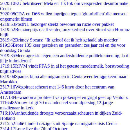
50
20:10
EU bekritiseert Meta en TikTok om verspreiden desinformatie
Ceuta
39
20:08
CDA en D66 willen ingrijpen tegen 'gluurbrillen' die mensen
ongemerkt filmen
42
19:53
PostNL-bezorger steekt bewoner na ruzie over pakket
13
19:52
Benzineprijs daalt verder, onzekerheid over Straat van Hormuz
blijft
26
19:42
Britney Spears: "Ik geloof dat ik heb gefaald als moeder"
9
19:36
Broer 135 keer gestoken en gesneden: zes jaar cel en tbs voor
doodslag Gouda
70
19:35
Meer agressie tegen een andersluidende politieke mening, laat
jij je intimideren?
17
19:15
RIVM vindt PFAS in al het geteste moedermelk, borstvoeding
blijft advies
63
19:04
Spanje: bijna alle migranten in Ceuta weer teruggekeerd naar
Marokko
25
17:16
Wegpiraat scheurt met 146 km/u door het centrum van
Amsterdam
4
17:13
Niewiadoma profiteert van pokerspel en grijpt geel op Ventoux
11
16:48
Vrouw krijgt 30 maanden cel voor afpersing 12-jarige
misdienaar in kerk
7
16:10
Aanhoudende droogte veroorzaakt scheuren in dijken Zuid-
Holland
27
15:52
Italië hindert reizigers uit Spanje na migratiecrisis Ceuta
23
14:17
Long live the 7th of October