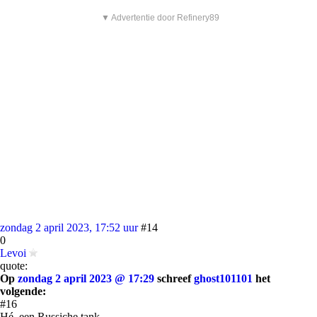
▼ Advertentie door Refinery89
zondag 2 april 2023, 17:52 uur
#14
0
Levoi
quote:
Op
zondag 2 april 2023 @ 17:29
schreef
ghost101101
het
volgende:
#16
Hé, een Russiche tank.