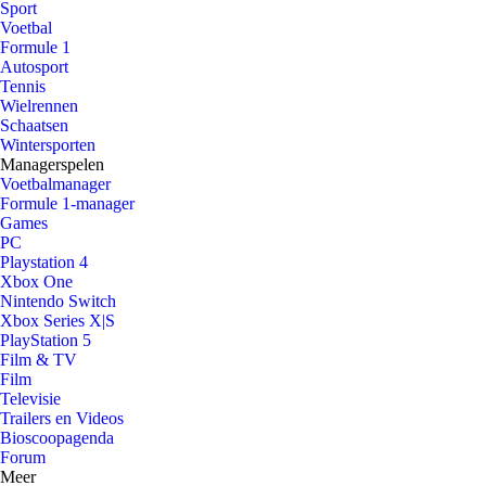
Sport
Voetbal
Formule 1
Autosport
Tennis
Wielrennen
Schaatsen
Wintersporten
Managerspelen
Voetbalmanager
Formule 1-manager
Games
PC
Playstation 4
Xbox One
Nintendo Switch
Xbox Series X|S
PlayStation 5
Film & TV
Film
Televisie
Trailers en Videos
Bioscoopagenda
Forum
Meer