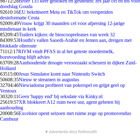
987
12:28
Broer 135 keer gestoken en gesneden: zes jaar cel en tbs voor
doodslag Gouda
926
10:16
EU bekritiseert Meta en TikTok om verspreiden
desinformatie Ceuta
920
09:49
Vrouw krijgt 30 maanden cel voor afpersing 12-jarige
misdienaar in kerk
852
09:45
Trailers kijken: de bioscoopreleases van week 32
843
09:53
Houthi's vallen Saoedi-Arabië en Jemen aan, dreigen met
blokkade olieroute
711
12:17
RIVM vindt PFAS in al het geteste moedermelk,
borstvoeding blijft advies
637
09:28
Aanhoudende droogte veroorzaakt scheuren in dijken Zuid-
Holland
635
15:00
Jesus Simulator komt naar Nintendo Switch
506
08:35
Nieuw te streamen in augustus
327
04:46
Niewiadoma profiteert van pokerspel en grijpt geel op
Ventoux
303
20:11
Geen 'happy end' bij seksdate via Kinky.nl
256
19:57
XR blokkeert A12 ruim twee uur, agent gebeten bij
aanhouding
200
08:56
Excelsior opent seizoen met ruime zege op promovendus
Cambuur
▼ Advertentie door Refinery89