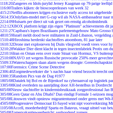
11
18:20
Zangeres en Idols-jurylid Jerney Kaagman op 79-jarige leeftijd
1
16:00
Trailers kijken: de bioscoopreleases van week 32
4
15:21
Netflix-abonnees krijgen exclusieve early access tot uitgebreide
56
14:35
Onlyfans-model met G-cup wil als NASA-ambassadeur naar 
22
14:09
Huisarts per direct uit vak gezet om ernstig alcoholmisbruik
2
12:12
XBOX platform krijgt zijn eigen "Platinum" achievements dit ja
12
11:27
Capibara's lopen Braziliaans parlementsgebouw Mato Grosso 
48
10:59
Israël meldt dood twee militairen in Zuid-Libanon, vergeldin
15
10:48
Hiroshima herdenkt slachtoffers atoombom, 81 jaar later
16
10:32
Drone met explosieven bij Duits vliegveld voedt vrees voor hy
32
10:28
Wakker Dier dient klacht in tegen insectenfabriek Protix om 
22
10:16
Iran en Oman eens over route Straat van Hormuz, VS buitensp
25
10:08
NAVO zet wegens Russische provocatie 250% meer gevechtsvl
55
09:33
Waterschappen slaan alarm wegens droogte: Gereedschapskist
1
07:00
Forensics: Crime Scene Detective
23
06:40
Zorgmedewerkster die 's nachts haar vriend bezocht terecht on
33
00:35
Random Pics van de Dag #1977
18
05/08
Datalek bij Bol en de Bijenkorf na cyberaanval op logistiek pa
33
05/08
Kind overleden na aanrijding door AH-bestelbus in Dordrecht
6
05/08
Nieuw slachtoffer in kindermisbruikzaak zorgprofessional Jan B
3
05/08
Geen Qatar en Abu Dhabi? Dan eindigt Formule 1-seizoen moge
5
05/08
Litouwen vindt opnieuw migrantentunnel onder grens met Wit-
45
05/08
Progressieve Democraat El-Sayed wint nipt voorverkiezing M
11
05/08
Accell, moederbedrijf Sparta en Batavus, vraagt uitstel van bet
5
05/08
Zomervakantieweerbericht: aanhoudend zomers