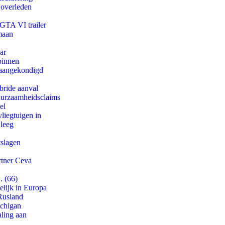
 overleden
 GTA VI trailer
maan
ar
binnen
g aangekondigd
bride aanval
duurzaamheidsclaims
el
iegtuigen in
 leeg
tslagen
rtner Ceva
. (66)
lijk in Europa
Rusland
ichigan
aling aan