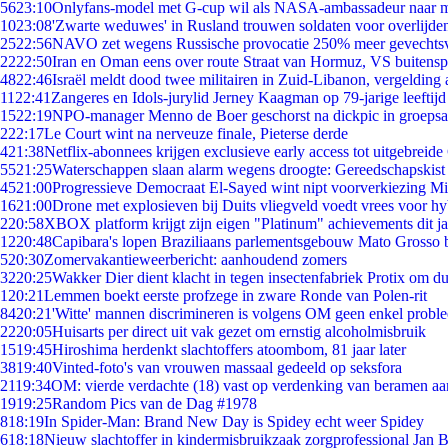
56
23:10
Onlyfans-model met G-cup wil als NASA-ambassadeur naar 
10
23:08
'Zwarte weduwes' in Rusland trouwen soldaten voor overlijden
25
22:56
NAVO zet wegens Russische provocatie 250% meer gevechtsvl
22
22:50
Iran en Oman eens over route Straat van Hormuz, VS buitensp
48
22:46
Israël meldt dood twee militairen in Zuid-Libanon, vergeldin
11
22:41
Zangeres en Idols-jurylid Jerney Kaagman op 79-jarige leeftijd
15
22:19
NPO-manager Menno de Boer geschorst na dickpic in groeps
2
22:17
Le Court wint na nerveuze finale, Pieterse derde
4
21:38
Netflix-abonnees krijgen exclusieve early access tot uitgebreide
55
21:25
Waterschappen slaan alarm wegens droogte: Gereedschapskist
45
21:00
Progressieve Democraat El-Sayed wint nipt voorverkiezing M
16
21:00
Drone met explosieven bij Duits vliegveld voedt vrees voor hy
2
20:58
XBOX platform krijgt zijn eigen "Platinum" achievements dit ja
12
20:48
Capibara's lopen Braziliaans parlementsgebouw Mato Grosso 
5
20:30
Zomervakantieweerbericht: aanhoudend zomers
32
20:25
Wakker Dier dient klacht in tegen insectenfabriek Protix om 
1
20:21
Lemmen boekt eerste profzege in zware Ronde van Polen-rit
84
20:21
'Witte' mannen discrimineren is volgens OM geen enkel probl
22
20:05
Huisarts per direct uit vak gezet om ernstig alcoholmisbruik
15
19:45
Hiroshima herdenkt slachtoffers atoombom, 81 jaar later
38
19:40
Vinted-foto's van vrouwen massaal gedeeld op seksfora
21
19:34
OM: vierde verdachte (18) vast op verdenking van beramen aa
19
19:25
Random Pics van de Dag #1978
8
18:19
In Spider-Man: Brand New Day is Spidey echt weer Spidey
6
18:18
Nieuw slachtoffer in kindermisbruikzaak zorgprofessional Jan B