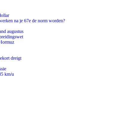
ollar
 werken na je 67e de norm worden?
and augustus
preidingswet
n Hormuz
ekort dreigt
ssie
235 km/u