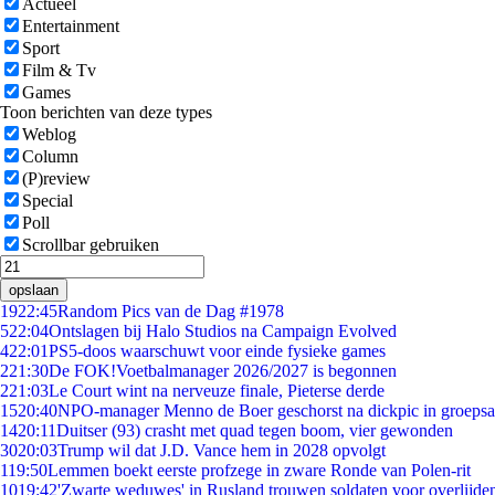
Actueel
Entertainment
Sport
Film & Tv
Games
Toon berichten van deze types
Weblog
Column
(P)review
Special
Poll
Scrollbar gebruiken
opslaan
19
22:45
Random Pics van de Dag #1978
5
22:04
Ontslagen bij Halo Studios na Campaign Evolved
4
22:01
PS5-doos waarschuwt voor einde fysieke games
2
21:30
De FOK!Voetbalmanager 2026/2027 is begonnen
2
21:03
Le Court wint na nerveuze finale, Pieterse derde
15
20:40
NPO-manager Menno de Boer geschorst na dickpic in groeps
14
20:11
Duitser (93) crasht met quad tegen boom, vier gewonden
30
20:03
Trump wil dat J.D. Vance hem in 2028 opvolgt
1
19:50
Lemmen boekt eerste profzege in zware Ronde van Polen-rit
10
19:42
'Zwarte weduwes' in Rusland trouwen soldaten voor overlijden