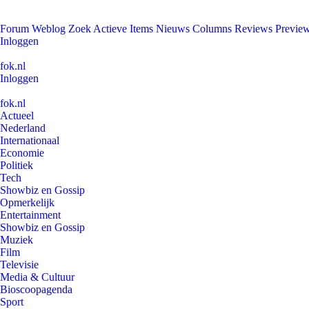
Forum
Weblog
Zoek
Actieve Items
Nieuws
Columns
Reviews
Previe
Inloggen
fok.nl
Inloggen
fok.nl
Actueel
Nederland
Internationaal
Economie
Politiek
Tech
Showbiz en Gossip
Opmerkelijk
Entertainment
Showbiz en Gossip
Muziek
Film
Televisie
Media & Cultuur
Bioscoopagenda
Sport