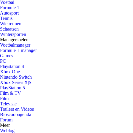
Voetbal
Formule 1
Autosport
Tennis
Wielrennen
Schaatsen
Wintersporten
Managerspelen
Voetbalmanager
Formule 1-manager
Games
PC
Playstation 4
Xbox One
Nintendo Switch
Xbox Series X|S
PlayStation 5
Film & TV
Film
Televisie
Trailers en Videos
Bioscoopagenda
Forum
Meer
Weblog