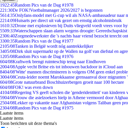
19
22:45
Random Pics van de Dag #1978
2
21:30
De FOK!Voetbalmanager 2026/2027 is begonnen
56
14:35
Onlyfans-model met G-cup wil als NASA-ambassadeur naar 
22
14:09
Huisarts per direct uit vak gezet om ernstig alcoholmisbruik
16
10:32
Drone met explosieven bij Duits vliegveld voedt vrees voor hy
55
09:33
Waterschappen slaan alarm wegens droogte: Gereedschapskist
23
06:40
Zorgmedewerkster die 's nachts haar vriend bezocht terecht on
33
00:35
Random Pics van de Dag #1977
21
05/08
Tanken in België wordt nóg aantrekkelijker
34
05/08
Dirk sluit supermarkt op de Wallen na golf van diefstal en agre
12
05/08
Random Pics van de Dag #1976
6
04/08
Kraftwerk brengt ruimteschip terug naar Eindhoven
20
04/08
Apple vecht Britse eis tot inbouwen backdoor in iCloud aan
84
04/08
'Witte' mannen discrimineren is volgens OM geen enkel probl
30
04/08
Ceuta-leider noemt Marokkaanse grensaanval door migranten 
6
04/08
Grote natuurbrand Boschhuizerbergen groeit naar 100 hectare
6
04/08
FOK! was even down
41
04/08
Regering VS geeft scholen die 'genderidentiteit' van kinderen
59
04/08
Vrouw die asielzoekers hielp in Athene vermoord door Afghaa
25
04/08
Lekker op vakantie naar Afghanistan volgens Taliban geen pr
23
04/08
Random Pics van de Dag #1975
Laatste items
Laatste items
Toon berichten uit deze thema's