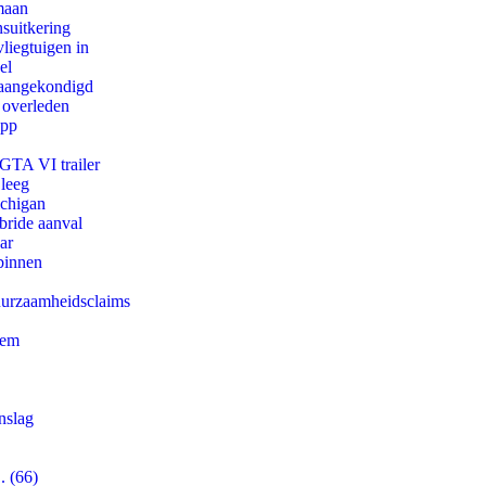
maan
suitkering
iegtuigen in
el
g aangekondigd
 overleden
app
 GTA VI trailer
 leeg
ichigan
bride aanval
ar
binnen
duurzaamheidsclaims
eem
nslag
. (66)