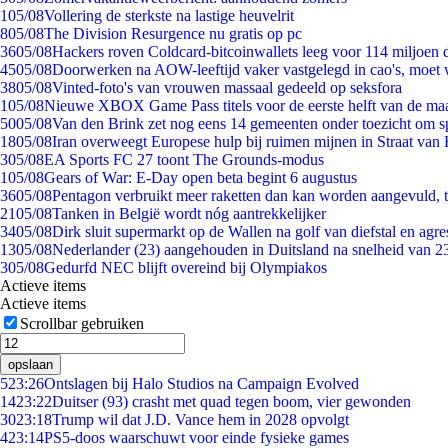
1
05/08
Vollering de sterkste na lastige heuvelrit
8
05/08
The Division Resurgence nu gratis op pc
36
05/08
Hackers roven Coldcard-bitcoinwallets leeg voor 114 miljoen d
45
05/08
Doorwerken na AOW-leeftijd vaker vastgelegd in cao's, moet
38
05/08
Vinted-foto's van vrouwen massaal gedeeld op seksfora
1
05/08
Nieuwe XBOX Game Pass titels voor de eerste helft van de ma
50
05/08
Van den Brink zet nog eens 14 gemeenten onder toezicht om s
18
05/08
Iran overweegt Europese hulp bij ruimen mijnen in Straat va
3
05/08
EA Sports FC 27 toont The Grounds-modus
1
05/08
Gears of War: E-Day open beta begint 6 augustus
36
05/08
Pentagon verbruikt meer raketten dan kan worden aangevuld, t
21
05/08
Tanken in België wordt nóg aantrekkelijker
34
05/08
Dirk sluit supermarkt op de Wallen na golf van diefstal en agre
13
05/08
Nederlander (23) aangehouden in Duitsland na snelheid van 
3
05/08
Gedurfd NEC blijft overeind bij Olympiakos
Actieve items
Actieve items
Scrollbar gebruiken
opslaan
5
23:26
Ontslagen bij Halo Studios na Campaign Evolved
14
23:22
Duitser (93) crasht met quad tegen boom, vier gewonden
30
23:18
Trump wil dat J.D. Vance hem in 2028 opvolgt
4
23:14
PS5-doos waarschuwt voor einde fysieke games