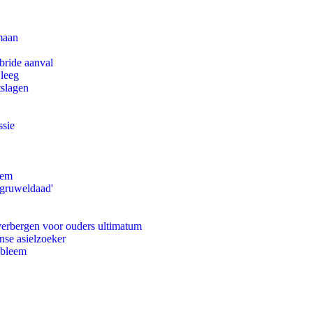
maan
bride aanval
 leeg
tslagen
ssie
eem
'gruweldaad'
 verbergen voor ouders ultimatum
nse asielzoeker
obleem