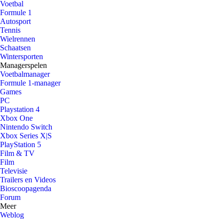
Voetbal
Formule 1
Autosport
Tennis
Wielrennen
Schaatsen
Wintersporten
Managerspelen
Voetbalmanager
Formule 1-manager
Games
PC
Playstation 4
Xbox One
Nintendo Switch
Xbox Series X|S
PlayStation 5
Film & TV
Film
Televisie
Trailers en Videos
Bioscoopagenda
Forum
Meer
Weblog