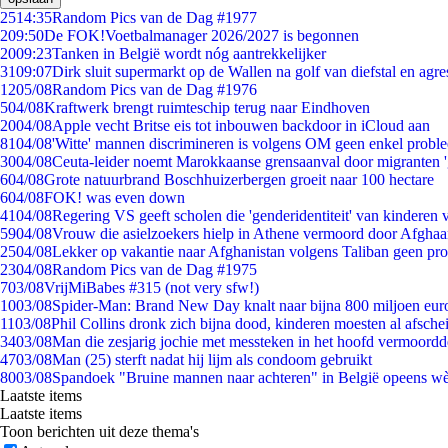
25
14:35
Random Pics van de Dag #1977
2
09:50
De FOK!Voetbalmanager 2026/2027 is begonnen
20
09:23
Tanken in België wordt nóg aantrekkelijker
31
09:07
Dirk sluit supermarkt op de Wallen na golf van diefstal en agre
12
05/08
Random Pics van de Dag #1976
5
04/08
Kraftwerk brengt ruimteschip terug naar Eindhoven
20
04/08
Apple vecht Britse eis tot inbouwen backdoor in iCloud aan
81
04/08
'Witte' mannen discrimineren is volgens OM geen enkel probl
30
04/08
Ceuta-leider noemt Marokkaanse grensaanval door migranten 
6
04/08
Grote natuurbrand Boschhuizerbergen groeit naar 100 hectare
6
04/08
FOK! was even down
41
04/08
Regering VS geeft scholen die 'genderidentiteit' van kinderen
59
04/08
Vrouw die asielzoekers hielp in Athene vermoord door Afghaa
25
04/08
Lekker op vakantie naar Afghanistan volgens Taliban geen pr
23
04/08
Random Pics van de Dag #1975
7
03/08
VrijMiBabes #315 (not very sfw!)
10
03/08
Spider-Man: Brand New Day knalt naar bijna 800 miljoen eur
11
03/08
Phil Collins dronk zich bijna dood, kinderen moesten al afsch
34
03/08
Man die zesjarig jochie met messteken in het hoofd vermoordde 
47
03/08
Man (25) sterft nadat hij lijm als condoom gebruikt
80
03/08
Spandoek "Bruine mannen naar achteren" in België opeens wèl
Laatste items
Laatste items
Toon berichten uit deze thema's