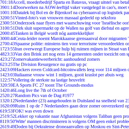
7
01:18
Accell, moederbedrijf Sparta en Batavus, vraagt uitstel van beta
39
01:14
Doorwerken na AOW-leeftijd vaker vastgelegd in cao's, moet
10
01:10
Datalek bij Bol en de Bijenkorf na cyberaanval op logistiek pa
32
00:51
Vinted-foto's van vrouwen massaal gedeeld op seksfora
23
00:51
Onderzoek naar flyers met waarschuwing voor 'Israëlische oor
31
00:51
Dirk sluit supermarkt op de Wallen na golf van diefstal en agre
20
00:45
Tanken in België wordt nóg aantrekkelijker
30
00:44
Ceuta-leider noemt Marokkaanse grensaanval door migranten 
27
00:43
Spaanse politie: minstens tien voor terrorisme veroordeelden 
17
23:55
Iran overweegt Europese hulp bij ruimen mijnen in Straat va
48
23:33
Van den Brink zet nog eens 14 gemeenten onder toezicht om s
4
23:27
Zomervakantieweerbericht: aanhoudend zomers
6
23:25
The Division Resurgence nu gratis op pc
24
23:09
Hackers roven Coldcard-bitcoinwallets leeg voor 114 miljoen d
14
23:03
Italiaanse vrouw wint 1 miljoen, gooit kraslot per abuis weg
1
22:57
Vollering de sterkste na lastige heuvelrit
3
20:59
EA Sports FC 27 toont The Grounds-modus
14
20:46
Long live the 7th of October
25
20:27
Random Pics van de Dag #1977
13
20:12
Nederlander (23) aangehouden in Duitsland na snelheid van 
16
20:09
Ruim 1 op de 7 Nederlanders gaan deze zomer onverzekerd op
6
19:53
FOK! was even down
25
19:52
Lekker op vakantie naar Afghanistan volgens Taliban geen pr
81
19:50
'Witte' mannen discrimineren is volgens OM geen enkel probl
26
19:49
Doden bij Oekraïense droneaanvallen op Moskou en Sint-Pete