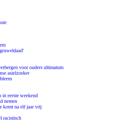
ssie
eem
'gruweldaad'
 verbergen voor ouders ultimatum
nse asielzoeker
obleem
o in eerste weekend
eid nemen
komt na elf jaar vrij
 racistisch