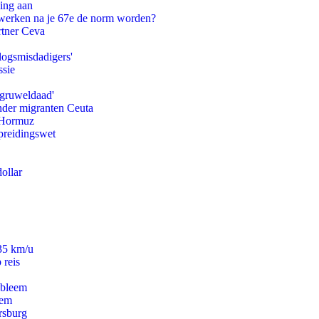
ling aan
 werken na je 67e de norm worden?
rtner Ceva
logsmisdadigers'
ssie
'gruweldaad'
onder migranten Ceuta
n Hormuz
preidingswet
ollar
235 km/u
 reis
obleem
eem
rsburg