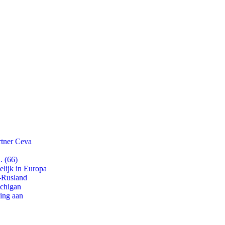
rtner Ceva
. (66)
lijk in Europa
-Rusland
ichigan
ling aan