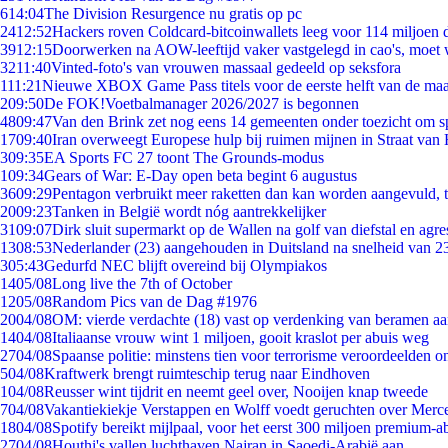
6
14:04
The Division Resurgence nu gratis op pc
24
12:52
Hackers roven Coldcard-bitcoinwallets leeg voor 114 miljoen d
39
12:15
Doorwerken na AOW-leeftijd vaker vastgelegd in cao's, moet
32
11:40
Vinted-foto's van vrouwen massaal gedeeld op seksfora
1
11:21
Nieuwe XBOX Game Pass titels voor de eerste helft van de ma
2
09:50
De FOK!Voetbalmanager 2026/2027 is begonnen
48
09:47
Van den Brink zet nog eens 14 gemeenten onder toezicht om s
17
09:40
Iran overweegt Europese hulp bij ruimen mijnen in Straat va
3
09:35
EA Sports FC 27 toont The Grounds-modus
1
09:34
Gears of War: E-Day open beta begint 6 augustus
36
09:29
Pentagon verbruikt meer raketten dan kan worden aangevuld, t
20
09:23
Tanken in België wordt nóg aantrekkelijker
31
09:07
Dirk sluit supermarkt op de Wallen na golf van diefstal en agre
13
08:53
Nederlander (23) aangehouden in Duitsland na snelheid van 
3
05:43
Gedurfd NEC blijft overeind bij Olympiakos
14
05/08
Long live the 7th of October
12
05/08
Random Pics van de Dag #1976
20
04/08
OM: vierde verdachte (18) vast op verdenking van beramen aa
14
04/08
Italiaanse vrouw wint 1 miljoen, gooit kraslot per abuis weg
27
04/08
Spaanse politie: minstens tien voor terrorisme veroordeelden 
5
04/08
Kraftwerk brengt ruimteschip terug naar Eindhoven
1
04/08
Reusser wint tijdrit en neemt geel over, Nooijen knap tweede
7
04/08
Vakantiekiekje Verstappen en Wolff voedt geruchten over Merc
18
04/08
Spotify bereikt mijlpaal, voor het eerst 300 miljoen premium-
27
04/08
Houthi's vallen luchthaven Najran in Saoedi-Arabië aan