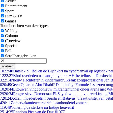
Actueel
Entertainment
Sport
Film & Tv
Games
Toon berichten van deze types
Weblog
Column
(P)review
Special
Poll
Scrollbar gebruiken
opslaan
10
22:40
Datalek bij Bol en de Bijenkorf na cyberaanval op logistiek pa
12
22:27
Kind overleden na aanrijding door AH-bestelbus in Dordrecht
3
22:14
Nieuw slachtoffer in kindermisbruikzaak zorgprofessional Jan B
0
20:49
Geen Qatar en Abu Dhabi? Dan eindigt Formule 1-seizoen moge
10
20:44
Litouwen vindt opnieuw migrantentunnel onder grens met Wit
29
20:34
Progressieve Democraat El-Sayed wint nipt voorverkiezing M
7
20:24
Accell, moederbedrijf Sparta en Batavus, vraagt uitstel van beta
4
20:11
Zomervakantieweerbericht: aanhoudend zomers
1
19:48
Vollering de sterkste na lastige heuvelrit
25
14:35
Random Pics van de Dag #1977