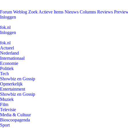
Forum
Weblog
Zoek
Actieve Items
Nieuws
Columns
Reviews
Previe
Inloggen
fok.nl
Inloggen
fok.nl
Actueel
Nederland
Internationaal
Economie
Politiek
Tech
Showbiz en Gossip
Opmerkelijk
Entertainment
Showbiz en Gossip
Muziek
Film
Televisie
Media & Cultuur
Bioscoopagenda
Sport