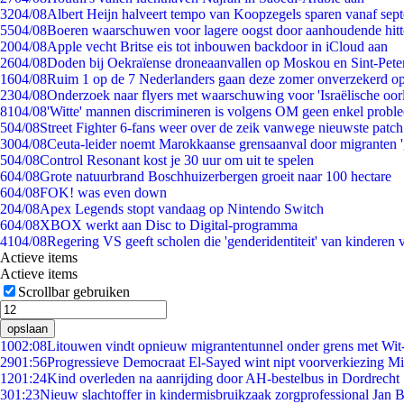
32
04/08
Albert Heijn halveert tempo van Koopzegels sparen vanaf sep
55
04/08
Boeren waarschuwen voor lagere oogst door aanhoudende hitt
20
04/08
Apple vecht Britse eis tot inbouwen backdoor in iCloud aan
26
04/08
Doden bij Oekraïense droneaanvallen op Moskou en Sint-Pete
16
04/08
Ruim 1 op de 7 Nederlanders gaan deze zomer onverzekerd op
23
04/08
Onderzoek naar flyers met waarschuwing voor 'Israëlische oor
81
04/08
'Witte' mannen discrimineren is volgens OM geen enkel probl
5
04/08
Street Fighter 6-fans weer over de zeik vanwege nieuwste patch
30
04/08
Ceuta-leider noemt Marokkaanse grensaanval door migranten 
5
04/08
Control Resonant kost je 30 uur om uit te spelen
6
04/08
Grote natuurbrand Boschhuizerbergen groeit naar 100 hectare
6
04/08
FOK! was even down
2
04/08
Apex Legends stopt vandaag op Nintendo Switch
6
04/08
XBOX werkt aan Disc to Digital-programma
41
04/08
Regering VS geeft scholen die 'genderidentiteit' van kinderen
Actieve items
Actieve items
Scrollbar gebruiken
opslaan
10
02:08
Litouwen vindt opnieuw migrantentunnel onder grens met Wit
29
01:56
Progressieve Democraat El-Sayed wint nipt voorverkiezing M
12
01:24
Kind overleden na aanrijding door AH-bestelbus in Dordrecht
3
01:23
Nieuw slachtoffer in kindermisbruikzaak zorgprofessional Jan B