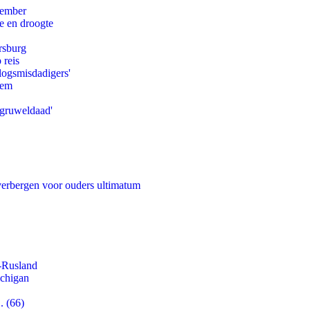
tember
e en droogte
rsburg
 reis
logsmisdadigers'
eem
'gruweldaad'
 verbergen voor ouders ultimatum
-Rusland
ichigan
. (66)