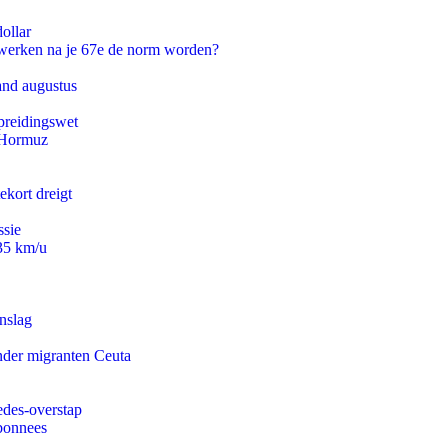
ollar
 werken na je 67e de norm worden?
and augustus
preidingswet
n Hormuz
ekort dreigt
ssie
235 km/u
nslag
onder migranten Ceuta
edes-overstap
abonnees