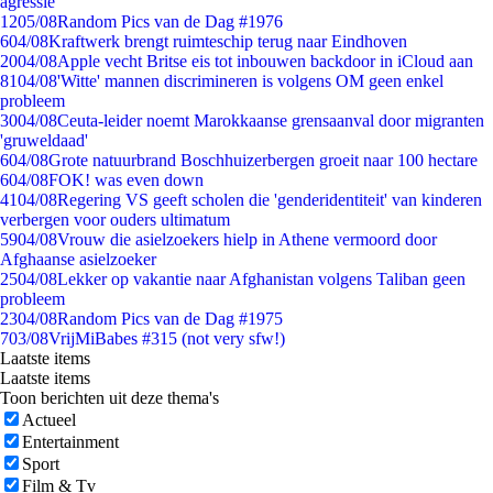
agressie
12
05/08
Random Pics van de Dag #1976
6
04/08
Kraftwerk brengt ruimteschip terug naar Eindhoven
20
04/08
Apple vecht Britse eis tot inbouwen backdoor in iCloud aan
81
04/08
'Witte' mannen discrimineren is volgens OM geen enkel
probleem
30
04/08
Ceuta-leider noemt Marokkaanse grensaanval door migranten
'gruweldaad'
6
04/08
Grote natuurbrand Boschhuizerbergen groeit naar 100 hectare
6
04/08
FOK! was even down
41
04/08
Regering VS geeft scholen die 'genderidentiteit' van kinderen
verbergen voor ouders ultimatum
59
04/08
Vrouw die asielzoekers hielp in Athene vermoord door
Afghaanse asielzoeker
25
04/08
Lekker op vakantie naar Afghanistan volgens Taliban geen
probleem
23
04/08
Random Pics van de Dag #1975
7
03/08
VrijMiBabes #315 (not very sfw!)
Laatste items
Laatste items
Toon berichten uit deze thema's
Actueel
Entertainment
Sport
Film & Tv