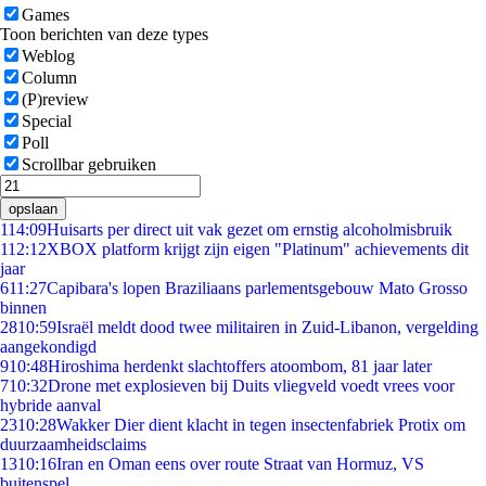
Games
Toon berichten van deze types
Weblog
Column
(P)review
Special
Poll
Scrollbar gebruiken
opslaan
1
14:09
Huisarts per direct uit vak gezet om ernstig alcoholmisbruik
1
12:12
XBOX platform krijgt zijn eigen "Platinum" achievements dit
jaar
6
11:27
Capibara's lopen Braziliaans parlementsgebouw Mato Grosso
binnen
28
10:59
Israël meldt dood twee militairen in Zuid-Libanon, vergelding
aangekondigd
9
10:48
Hiroshima herdenkt slachtoffers atoombom, 81 jaar later
7
10:32
Drone met explosieven bij Duits vliegveld voedt vrees voor
hybride aanval
23
10:28
Wakker Dier dient klacht in tegen insectenfabriek Protix om
duurzaamheidsclaims
13
10:16
Iran en Oman eens over route Straat van Hormuz, VS
buitenspel