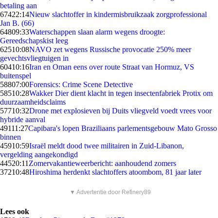
betaling aan
674
22:14
Nieuw slachtoffer in kindermisbruikzaak zorgprofessional
Jan B. (66)
648
09:33
Waterschappen slaan alarm wegens droogte:
Gereedschapskist leeg
625
10:08
NAVO zet wegens Russische provocatie 250% meer
gevechtsvliegtuigen in
604
10:16
Iran en Oman eens over route Straat van Hormuz, VS
buitenspel
588
07:00
Forensics: Crime Scene Detective
585
10:28
Wakker Dier dient klacht in tegen insectenfabriek Protix om
duurzaamheidsclaims
577
10:32
Drone met explosieven bij Duits vliegveld voedt vrees voor
hybride aanval
491
11:27
Capibara's lopen Braziliaans parlementsgebouw Mato Grosso
binnen
459
10:59
Israël meldt dood twee militairen in Zuid-Libanon,
vergelding aangekondigd
445
20:11
Zomervakantieweerbericht: aanhoudend zomers
372
10:48
Hiroshima herdenkt slachtoffers atoombom, 81 jaar later
▼ Advertentie door Refinery89
Lees ook