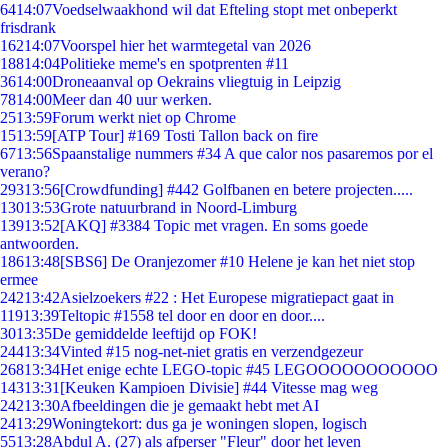
64
14:07
Voedselwaakhond wil dat Efteling stopt met onbeperkt
frisdrank
162
14:07
Voorspel hier het warmtegetal van 2026
188
14:04
Politieke meme's en spotprenten #11
36
14:00
Droneaanval op Oekrains vliegtuig in Leipzig
78
14:00
Meer dan 40 uur werken.
25
13:59
Forum werkt niet op Chrome
15
13:59
[ATP Tour] #169 Tosti Tallon back on fire
67
13:56
Spaanstalige nummers #34 A que calor nos pasaremos por el
verano?
293
13:56
[Crowdfunding] #442 Golfbanen en betere projecten.....
130
13:53
Grote natuurbrand in Noord-Limburg
139
13:52
[AKQ] #3384 Topic met vragen. En soms goede
antwoorden.
186
13:48
[SBS6] De Oranjezomer #10 Helene je kan het niet stop
ermee
242
13:42
Asielzoekers #22 : Het Europese migratiepact gaat in
119
13:39
Teltopic #1558 tel door en door en door....
30
13:35
De gemiddelde leeftijd op FOK!
244
13:34
Vinted #15 nog-net-niet gratis en verzendgezeur
268
13:34
Het enige echte LEGO-topic #45 LEGOOOOOOOOOOO
143
13:31
[Keuken Kampioen Divisie] #44 Vitesse mag weg
242
13:30
Afbeeldingen die je gemaakt hebt met AI
24
13:29
Woningtekort: dus ga je woningen slopen, logisch
55
13:28
Abdul A. (27) als afperser "Fleur" door het leven