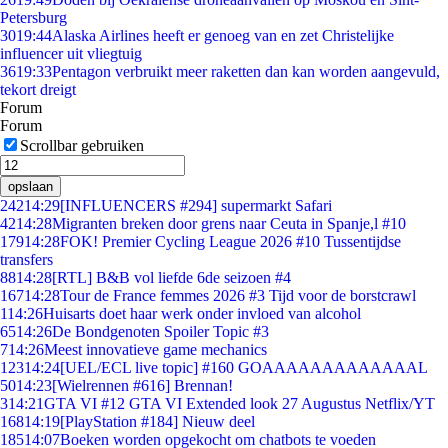
Petersburg
30
19:44
Alaska Airlines heeft er genoeg van en zet Christelijke
influencer uit vliegtuig
36
19:33
Pentagon verbruikt meer raketten dan kan worden aangevuld,
tekort dreigt
Forum
Forum
Scrollbar gebruiken
opslaan
242
14:29
[INFLUENCERS #294] supermarkt Safari
42
14:28
Migranten breken door grens naar Ceuta in Spanje,l #10
179
14:28
FOK! Premier Cycling League 2026 #10 Tussentijdse
transfers
88
14:28
[RTL] B&B vol liefde 6de seizoen #4
167
14:28
Tour de France femmes 2026 #3 Tijd voor de borstcrawl
1
14:26
Huisarts doet haar werk onder invloed van alcohol
65
14:26
De Bondgenoten Spoiler Topic #3
7
14:26
Meest innovatieve game mechanics
123
14:24
[UEL/ECL live topic] #160 GOAAAAAAAAAAAAAL
50
14:23
[Wielrennen #616] Brennan!
3
14:21
GTA VI #12 GTA VI Extended look 27 Augustus Netflix/YT
168
14:19
[PlayStation #184] Nieuw deel
185
14:07
Boeken worden opgekocht om chatbots te voeden