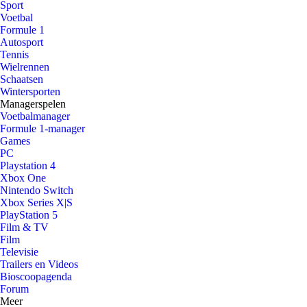
Sport
Voetbal
Formule 1
Autosport
Tennis
Wielrennen
Schaatsen
Wintersporten
Managerspelen
Voetbalmanager
Formule 1-manager
Games
PC
Playstation 4
Xbox One
Nintendo Switch
Xbox Series X|S
PlayStation 5
Film & TV
Film
Televisie
Trailers en Videos
Bioscoopagenda
Forum
Meer