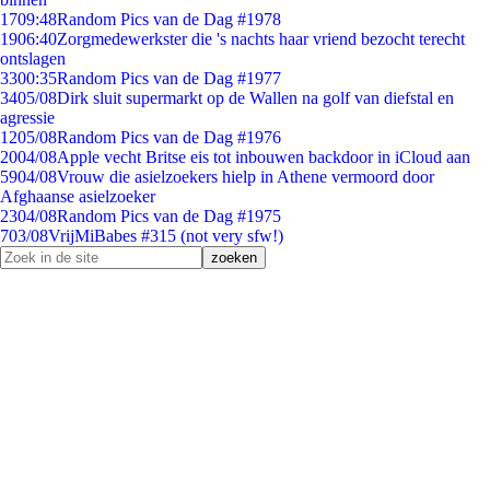
17
09:48
Random Pics van de Dag #1978
19
06:40
Zorgmedewerkster die 's nachts haar vriend bezocht terecht
ontslagen
33
00:35
Random Pics van de Dag #1977
34
05/08
Dirk sluit supermarkt op de Wallen na golf van diefstal en
agressie
12
05/08
Random Pics van de Dag #1976
20
04/08
Apple vecht Britse eis tot inbouwen backdoor in iCloud aan
59
04/08
Vrouw die asielzoekers hielp in Athene vermoord door
Afghaanse asielzoeker
23
04/08
Random Pics van de Dag #1975
7
03/08
VrijMiBabes #315 (not very sfw!)