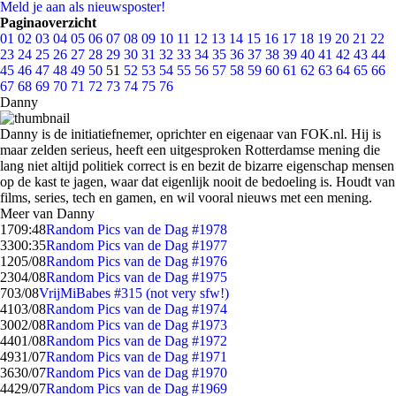
Meld je aan als nieuwsposter!
Paginaoverzicht
01
02
03
04
05
06
07
08
09
10
11
12
13
14
15
16
17
18
19
20
21
22
23
24
25
26
27
28
29
30
31
32
33
34
35
36
37
38
39
40
41
42
43
44
45
46
47
48
49
50
51
52
53
54
55
56
57
58
59
60
61
62
63
64
65
66
67
68
69
70
71
72
73
74
75
76
Danny
Danny is de initiatiefnemer, oprichter en eigenaar van FOK.nl. Hij is
maar zelden serieus, heeft een uitgesproken Rotterdamse mening die
lang niet altijd politiek correct is en bezit de bizarre eigenschap mensen
op de kast te jagen, waar dat eigenlijk nooit de bedoeling is. Houdt van
films, series, tech en gamen, en wil vooral nieuws met een mening.
Meer van Danny
17
09:48
Random Pics van de Dag #1978
33
00:35
Random Pics van de Dag #1977
12
05/08
Random Pics van de Dag #1976
23
04/08
Random Pics van de Dag #1975
7
03/08
VrijMiBabes #315 (not very sfw!)
41
03/08
Random Pics van de Dag #1974
30
02/08
Random Pics van de Dag #1973
44
01/08
Random Pics van de Dag #1972
49
31/07
Random Pics van de Dag #1971
36
30/07
Random Pics van de Dag #1970
44
29/07
Random Pics van de Dag #1969