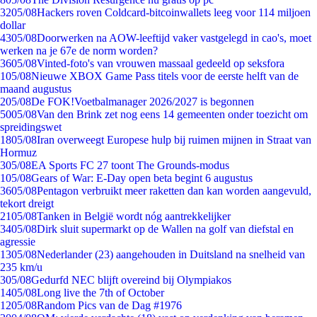
32
05/08
Hackers roven Coldcard-bitcoinwallets leeg voor 114 miljoen
dollar
43
05/08
Doorwerken na AOW-leeftijd vaker vastgelegd in cao's, moet
werken na je 67e de norm worden?
36
05/08
Vinted-foto's van vrouwen massaal gedeeld op seksfora
1
05/08
Nieuwe XBOX Game Pass titels voor de eerste helft van de
maand augustus
2
05/08
De FOK!Voetbalmanager 2026/2027 is begonnen
50
05/08
Van den Brink zet nog eens 14 gemeenten onder toezicht om
spreidingswet
18
05/08
Iran overweegt Europese hulp bij ruimen mijnen in Straat van
Hormuz
3
05/08
EA Sports FC 27 toont The Grounds-modus
1
05/08
Gears of War: E-Day open beta begint 6 augustus
36
05/08
Pentagon verbruikt meer raketten dan kan worden aangevuld,
tekort dreigt
21
05/08
Tanken in België wordt nóg aantrekkelijker
34
05/08
Dirk sluit supermarkt op de Wallen na golf van diefstal en
agressie
13
05/08
Nederlander (23) aangehouden in Duitsland na snelheid van
235 km/u
3
05/08
Gedurfd NEC blijft overeind bij Olympiakos
14
05/08
Long live the 7th of October
12
05/08
Random Pics van de Dag #1976