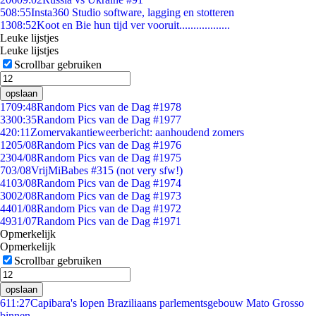
5
08:55
Insta360 Studio software, lagging en stotteren
13
08:52
Koot en Bie hun tijd ver vooruit..................
Leuke lijstjes
Leuke lijstjes
Scrollbar gebruiken
opslaan
17
09:48
Random Pics van de Dag #1978
33
00:35
Random Pics van de Dag #1977
4
20:11
Zomervakantieweerbericht: aanhoudend zomers
12
05/08
Random Pics van de Dag #1976
23
04/08
Random Pics van de Dag #1975
7
03/08
VrijMiBabes #315 (not very sfw!)
41
03/08
Random Pics van de Dag #1974
30
02/08
Random Pics van de Dag #1973
44
01/08
Random Pics van de Dag #1972
49
31/07
Random Pics van de Dag #1971
Opmerkelijk
Opmerkelijk
Scrollbar gebruiken
opslaan
6
11:27
Capibara's lopen Braziliaans parlementsgebouw Mato Grosso
binnen