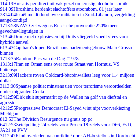
1
14:19
Huisarts per direct uit vak gezet om ernstig alcoholmisbruik
9
14:09
Hiroshima herdenkt slachtoffers atoombom, 81 jaar later
28
14:04
Israël meldt dood twee militairen in Zuid-Libanon, vergelding
aangekondigd
17
13:58
NAVO zet wegens Russische provocatie 250% meer
gevechtsvliegtuigen in
7
13:46
Drone met explosieven bij Duits vliegveld voedt vrees voor
hybride aanval
6
13:43
Capibara's lopen Braziliaans parlementsgebouw Mato Grosso
binnen
17
13:35
Random Pics van de Dag #1978
13
13:17
Iran en Oman eens over route Straat van Hormuz, VS
buitenspel
32
13:09
Hackers roven Coldcard-bitcoinwallets leeg voor 114 miljoen
dollar
31
13:00
Spaanse politie: minstens tien voor terrorisme veroordeelden
onder migranten Ceuta
34
12:59
Dirk sluit supermarkt op de Wallen na golf van diefstal en
agressie
42
12:55
Progressieve Democraat El-Sayed wint nipt voorverkiezing
Michigan
8
12:53
The Division Resurgence nu gratis op pc
64
12:53
Zetelpeiling: 24 zetels voor Pro en 18 zetels voor D66, FvD,
JA21 en PVV
31
12:47
Kind overleden na aanrijding door AH-bestelbus in Dordrecht