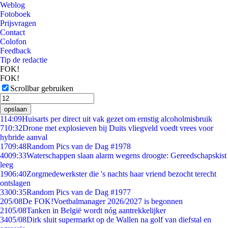
Weblog
Fotoboek
Prijsvragen
Contact
Colofon
Feedback
Tip de redactie
FOK!
FOK!
Scrollbar gebruiken
opslaan
1
14:09
Huisarts per direct uit vak gezet om ernstig alcoholmisbruik
7
10:32
Drone met explosieven bij Duits vliegveld voedt vrees voor
hybride aanval
17
09:48
Random Pics van de Dag #1978
40
09:33
Waterschappen slaan alarm wegens droogte: Gereedschapskist
leeg
19
06:40
Zorgmedewerkster die 's nachts haar vriend bezocht terecht
ontslagen
33
00:35
Random Pics van de Dag #1977
2
05/08
De FOK!Voetbalmanager 2026/2027 is begonnen
21
05/08
Tanken in België wordt nóg aantrekkelijker
34
05/08
Dirk sluit supermarkt op de Wallen na golf van diefstal en