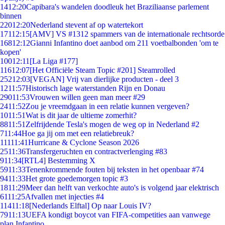
14
12:20
Capibara's wandelen doodleuk het Braziliaanse parlement
binnen
220
12:20
Nederland stevent af op watertekort
171
12:15
[AMV] VS #1312 spammers van de internationale rechtsorde
168
12:12
Gianni Infantino doet aanbod om 211 voetbalbonden 'om te
kopen'
100
12:11
[La Liga #177]
116
12:07
[Het Officiële Steam Topic #201] Steamrolled
252
12:03
[VEGAN] Vrij van dierlijke producten - deel 3
12
11:57
Historisch lage waterstanden Rijn en Donau
290
11:53
Vrouwen willen geen man meer #29
24
11:52
Zou je vreemdgaan in een relatie kunnen vergeven?
10
11:51
Wat is dit jaar de ultieme zomerhit?
88
11:51
Zelfrijdende Tesla's mogen de weg op in Nederland #2
7
11:44
Hoe ga jij om met een relatiebreuk?
111
11:41
Hurricane & Cyclone Season 2026
25
11:36
Transfergeruchten en contractverlenging #83
9
11:34
[RTL4] Bestemming X
59
11:33
Tenenkrommende fouten bij teksten in het openbaar #74
94
11:33
Het grote goedemorgen topic #3
18
11:29
Meer dan helft van verkochte auto's is volgend jaar elektrisch
61
11:25
Afvallen met injecties #4
114
11:18
[Nederlands Elftal] Op naar Louis IV?
79
11:13
UEFA kondigt boycot van FIFA-competities aan vanwege
plan Infantino