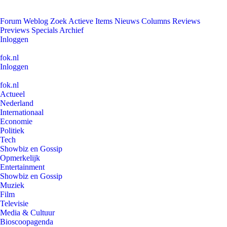
Forum
Weblog
Zoek
Actieve Items
Nieuws
Columns
Reviews
Previews
Specials
Archief
Inloggen
fok.nl
Inloggen
fok.nl
Actueel
Nederland
Internationaal
Economie
Politiek
Tech
Showbiz en Gossip
Opmerkelijk
Entertainment
Showbiz en Gossip
Muziek
Film
Televisie
Media & Cultuur
Bioscoopagenda