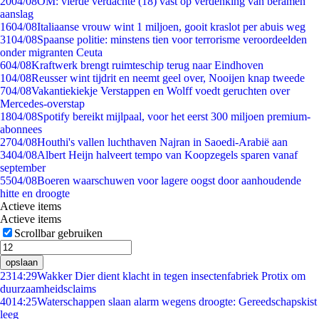
20
04/08
OM: vierde verdachte (18) vast op verdenking van beramen
aanslag
16
04/08
Italiaanse vrouw wint 1 miljoen, gooit kraslot per abuis weg
31
04/08
Spaanse politie: minstens tien voor terrorisme veroordeelden
onder migranten Ceuta
6
04/08
Kraftwerk brengt ruimteschip terug naar Eindhoven
1
04/08
Reusser wint tijdrit en neemt geel over, Nooijen knap tweede
7
04/08
Vakantiekiekje Verstappen en Wolff voedt geruchten over
Mercedes-overstap
18
04/08
Spotify bereikt mijlpaal, voor het eerst 300 miljoen premium-
abonnees
27
04/08
Houthi's vallen luchthaven Najran in Saoedi-Arabië aan
34
04/08
Albert Heijn halveert tempo van Koopzegels sparen vanaf
september
55
04/08
Boeren waarschuwen voor lagere oogst door aanhoudende
hitte en droogte
Actieve items
Actieve items
Scrollbar gebruiken
opslaan
23
14:29
Wakker Dier dient klacht in tegen insectenfabriek Protix om
duurzaamheidsclaims
40
14:25
Waterschappen slaan alarm wegens droogte: Gereedschapskist
leeg