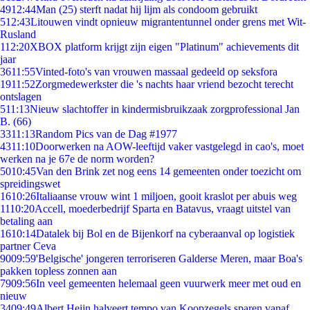
49
12:44
Man (25) sterft nadat hij lijm als condoom gebruikt
5
12:43
Litouwen vindt opnieuw migrantentunnel onder grens met Wit-
Rusland
1
12:20
XBOX platform krijgt zijn eigen "Platinum" achievements dit
jaar
36
11:55
Vinted-foto's van vrouwen massaal gedeeld op seksfora
19
11:52
Zorgmedewerkster die 's nachts haar vriend bezocht terecht
ontslagen
5
11:13
Nieuw slachtoffer in kindermisbruikzaak zorgprofessional Jan
B. (66)
33
11:13
Random Pics van de Dag #1977
43
11:10
Doorwerken na AOW-leeftijd vaker vastgelegd in cao's, moet
werken na je 67e de norm worden?
50
10:45
Van den Brink zet nog eens 14 gemeenten onder toezicht om
spreidingswet
16
10:26
Italiaanse vrouw wint 1 miljoen, gooit kraslot per abuis weg
11
10:20
Accell, moederbedrijf Sparta en Batavus, vraagt uitstel van
betaling aan
16
10:14
Datalek bij Bol en de Bijenkorf na cyberaanval op logistiek
partner Ceva
90
09:59
'Belgische' jongeren terroriseren Galderse Meren, maar Boa's
pakken topless zonnen aan
79
09:56
In veel gemeenten helemaal geen vuurwerk meer met oud en
nieuw
34
09:49
Albert Heijn halveert tempo van Koopzegels sparen vanaf