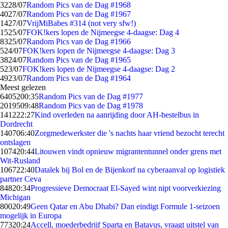
32
28/07
Random Pics van de Dag #1968
40
27/07
Random Pics van de Dag #1967
14
27/07
VrijMiBabes #314 (not very sfw!)
15
25/07
FOK!kers lopen de Nijmeegse 4-daagse: Dag 4
83
25/07
Random Pics van de Dag #1966
5
24/07
FOK!kers lopen de Nijmeegse 4-daagse: Dag 3
38
24/07
Random Pics van de Dag #1965
5
23/07
FOK!kers lopen de Nijmeegse 4-daagse: Dag 2
49
23/07
Random Pics van de Dag #1964
Meest gelezen
64052
00:35
Random Pics van de Dag #1977
20195
09:48
Random Pics van de Dag #1978
1412
22:27
Kind overleden na aanrijding door AH-bestelbus in
Dordrecht
1407
06:40
Zorgmedewerkster die 's nachts haar vriend bezocht terecht
ontslagen
1074
20:44
Litouwen vindt opnieuw migrantentunnel onder grens met
Wit-Rusland
1067
22:40
Datalek bij Bol en de Bijenkorf na cyberaanval op logistiek
partner Ceva
848
20:34
Progressieve Democraat El-Sayed wint nipt voorverkiezing
Michigan
800
20:49
Geen Qatar en Abu Dhabi? Dan eindigt Formule 1-seizoen
mogelijk in Europa
773
20:24
Accell, moederbedrijf Sparta en Batavus, vraagt uitstel van