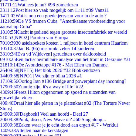
117
11:12
Wat lees je nu? #96 zomerlezen
33
11:12
Post hier zo vaak mogelijk om 11:11 #39 Vanz11
14
11:02
Wat is nou een goede jerrycan voor in de auto ?
112
10:59
De VS framen Cuba: "Amerikaanse voorbereiding voor
aanval op Cuba"
18
10:55
Klacht ingediend tegen grootste insectenfabriek ter wereld
5
10:53
[NPO2] Poorten van Europa
70
10:39
30 asielzoekers kosten 1 miljoen in hotel centrum Haarlem
105
10:37
Jan B. (66) misbruikt zeker 14 kinderen
38
10:34
[Eva vd Wijdeven] geruchten over dakloosheid
69
10:25
Een tactische/militaire analyse van het front in Oekraïne #31
218
10:14
De Avondetappe #176 - Met Ellen ten Damme.
264
09:58
[NET5] Het blok 2026 #32 Blokkendozen
144
09:58
[NPO1] We zijn er bijna 2026 #1
171
09:56
Oorlog Iran #136 Bridge and powerplant day incoming?
179
09:50
Zuunig zijn, it's a way of life! #22
43
09:45
Perez Hilton opgenomen op spoed na uitzenden van
gruwelijke video
4
09:40
Draai hier alle platen in je platenkast #32 (The Torture Never
Stops)
249
09:39
[Dagboek] Veel aan hoofd - Deel 27
206
09:38
Punk, disco, New Wave of? #60 Sing along...
139
09:38
Zaken waar je je echt dood aan ergert #17 - Werklui
14
09:38
Aftellen naar de kerstdagen
206
09:02
Russia vs Ukraine #91