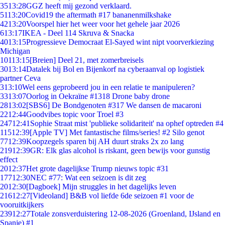
35
13:28
GGZ heeft mij gezond verklaard.
51
13:20
Covid19 the aftermath #17 bananenmilkshake
42
13:20
Voorspel hier het weer voor het gehele jaar 2026
6
13:17
IKEA - Deel 114 Skruva & Snacka
40
13:15
Progressieve Democraat El-Sayed wint nipt voorverkiezing
Michigan
101
13:15
[Breien] Deel 21, met zomerbreisels
30
13:14
Datalek bij Bol en Bijenkorf na cyberaanval op logistiek
partner Ceva
3
13:10
Wel eens geprobeerd jou in een relatie te manipuleren?
33
13:07
Oorlog in Oekraïne #1318 Drone baby drone
28
13:02
[SBS6] De Bondgenoten #317 We dansen de macaroni
22
12:44
Goodvibes topic voor Troel #3
247
12:41
Sophie Straat mist 'publieke solidariteit' na ophef optreden #4
115
12:39
[Apple TV] Met fantastische films/series! #2 Silo genot
77
12:39
Koopzegels sparen bij AH duurt straks 2x zo lang
219
12:39
GR: Elk glas alcohol is riskant, geen bewijs voor gunstig
effect
20
12:37
Het grote dagelijkse Trump nieuws topic #31
177
12:30
NEC #77: Wat een seizoen is dit zeg
20
12:30
[Dagboek] Mijn struggles in het dagelijks leven
216
12:27
[Videoland] B&B vol liefde 6de seizoen #1 voor de
vooruitkijkers
239
12:27
Totale zonsverduistering 12-08-2026 (Groenland, IJsland en
Spanje) #1