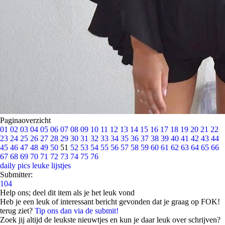
Paginaoverzicht
01
02
03
04
05
06
07
08
09
10
11
12
13
14
15
16
17
18
19
20
21
22
23
24
25
26
27
28
29
30
31
32
33
34
35
36
37
38
39
40
41
42
43
44
45
46
47
48
49
50
51
52
53
54
55
56
57
58
59
60
61
62
63
64
65
66
67
68
69
70
71
72
73
74
75
76
daily pics
leuke lijstjes
Submitter:
104
Help ons; deel dit item als je het leuk vond
Heb je een leuk of interessant bericht gevonden dat je graag op FOK!
terug ziet?
Tip ons dan via de submit!
Zoek jij altijd de leukste nieuwtjes en kun je daar leuk over schrijven?