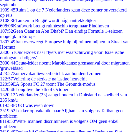
september
19
09:45
Ruim 1 op de 7 Nederlanders gaan deze zomer onverzekerd
op reis
21
08:36
Tanken in België wordt nóg aantrekkelijker
6
08:06
Kraftwerk brengt ruimteschip terug naar Eindhoven
1
07:52
Geen Qatar en Abu Dhabi? Dan eindigt Formule 1-seizoen
mogelijk in Europa
18
07:49
Iran overweegt Europese hulp bij ruimen mijnen in Straat van
Hormuz
23
00:51
Onderzoek naar flyers met waarschuwing voor 'Israëlische
oorlogsmisdadigers'
30
00:44
Ceuta-leider noemt Marokkaanse grensaanval door migranten
'gruweldaad'
4
23:27
Zomervakantieweerbericht: aanhoudend zomers
1
22:57
Vollering de sterkste na lastige heuvelrit
3
20:59
EA Sports FC 27 toont The Grounds-modus
14
20:46
Long live the 7th of October
13
20:12
Nederlander (23) aangehouden in Duitsland na snelheid van
235 km/u
6
19:53
FOK! was even down
25
19:52
Lekker op vakantie naar Afghanistan volgens Taliban geen
probleem
81
19:50
'Witte' mannen discrimineren is volgens OM geen enkel
probleem
26
19:49
Doden bij Oekraïense droneaanvallen op Moskou en Sint-