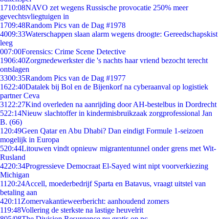
17
10:08
NAVO zet wegens Russische provocatie 250% meer
gevechtsvliegtuigen in
17
09:48
Random Pics van de Dag #1978
40
09:33
Waterschappen slaan alarm wegens droogte: Gereedschapskist
leeg
0
07:00
Forensics: Crime Scene Detective
19
06:40
Zorgmedewerkster die 's nachts haar vriend bezocht terecht
ontslagen
33
00:35
Random Pics van de Dag #1977
16
22:40
Datalek bij Bol en de Bijenkorf na cyberaanval op logistiek
partner Ceva
31
22:27
Kind overleden na aanrijding door AH-bestelbus in Dordrecht
5
22:14
Nieuw slachtoffer in kindermisbruikzaak zorgprofessional Jan
B. (66)
1
20:49
Geen Qatar en Abu Dhabi? Dan eindigt Formule 1-seizoen
mogelijk in Europa
5
20:44
Litouwen vindt opnieuw migrantentunnel onder grens met Wit-
Rusland
42
20:34
Progressieve Democraat El-Sayed wint nipt voorverkiezing
Michigan
11
20:24
Accell, moederbedrijf Sparta en Batavus, vraagt uitstel van
betaling aan
4
20:11
Zomervakantieweerbericht: aanhoudend zomers
1
19:48
Vollering de sterkste na lastige heuvelrit
8
05/08
The Division Resurgence nu gratis op pc