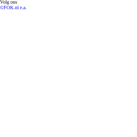
Volg ons
©FOK.nl e.a.