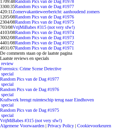
17
09:48
Random Pics van de Dag #1978
33
00:35
Random Pics van de Dag #1977
4
20:11
Zomervakantieweerbericht: aanhoudend zomers
12
05/08
Random Pics van de Dag #1976
23
04/08
Random Pics van de Dag #1975
7
03/08
VrijMiBabes #315 (not very sfw!)
41
03/08
Random Pics van de Dag #1974
30
02/08
Random Pics van de Dag #1973
44
01/08
Random Pics van de Dag #1972
49
31/07
Random Pics van de Dag #1971
De comments staan op de laatste pagina
Laatste reviews en specials
review
Forensics: Crime Scene Detective
special
Random Pics van de Dag #1977
special
Random Pics van de Dag #1976
special
Kraftwerk brengt ruimteschip terug naar Eindhoven
special
Random Pics van de Dag #1975
special
VrijMiBabes #315 (not very sfw!)
Algemene Voorwaarden
|
Privacy Policy
|
Cookievoorkeuren