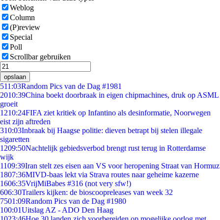
Weblog
Column
(P)review
Special
Poll
Scrollbar gebruiken
opslaan
5
11:03
Random Pics van de Dag #1981
20
10:39
China boekt doorbraak in eigen chipmachines, druk op ASML
groeit
12
10:24
FIFA ziet kritiek op Infantino als desinformatie, Noorwegen
eist zijn aftreden
3
10:03
Inbraak bij Haagse politie: dieven betrapt bij stelen illegale
sigaretten
12
09:50
Nachtelijk gebiedsverbod brengt rust terug in Rotterdamse
wijk
11
09:39
Iran stelt zes eisen aan VS voor heropening Straat van Hormuz
18
07:36
MIVD-baas lekt via Strava routes naar geheime kazerne
16
06:35
VrijMiBabes #316 (not very sfw!)
6
06:30
Trailers kijken: de bioscoopreleases van week 32
75
01:09
Random Pics van de Dag #1980
1
00:01
Uitslag AZ - ADO Den Haag
10
23:46
Hoe 30 landen zich voorbereiden op mogelijke oorlog met