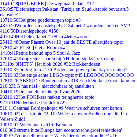
114
10:58
[DAGBOEK] De weg naar balans #12
36
10:57
Defensiepact Pakistan, Turkije en Saudi-Arabië bevat art.5
clausule?
137
10:50
Het grote goedemorgen topic #3
48
10:50
Woordensamenstelspel #1184 met 2 woorden spreken SVP
41
10:50
Dierenlepeltopic #150
40
10:49
Het hele alfabet #108 en 4letterwoord
254
10:48
Oscar Piastri: Over 10 jaar de BESTE allertijden-topic
278
10:45
[F1 SC] Get a Room #4
14
10:41
Petitie behoud npo 5 Soul & Jazz
126
10:41
Koopzegels sparen bij AH duurt straks 2x zo lang
271
10:40
[NET5] Het blok 2026 #32 Blokkendozen
297
10:35
Oorlog Iran #136 Bridge and powerplant day incoming?
279
10:33
Het enige echte LEGO-topic #45 LEGOOOOOOOOOOO
128
10:26
[SBS6] De Bondgenoten #318 Een klein kusje moet kunnen
2
10:23
LG nas n1t1 - niet zichtbaar bij aansluiten
104
10:19
De landelijke hittegolf van 2026
232
10:12
Het FOK!kers maken teringherrie topic
92
10:11
Nederlandse Politiek #725
5
10:11
Centraal Bordspeltopic #9 Waar we schuiven met karton
106
10:02
Telstar-topic #2: De Witte Leeuwen Brullen nog altijd in
Velsen-Zuid!
190
10:01
[Wielrennen #616] Brennan!
0
10:00
Extreme hitte Europa kan economische groei tenietdoen'
89
09:32
Voorspellingstopic: Wie is hier de weerkundige? #16