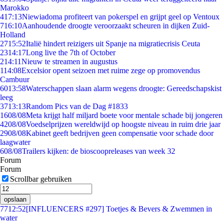
Marokko
4
17:13
Niewiadoma profiteert van pokerspel en grijpt geel op Ventoux
7
16:10
Aanhoudende droogte veroorzaakt scheuren in dijken Zuid-
Holland
27
15:52
Italië hindert reizigers uit Spanje na migratiecrisis Ceuta
23
14:17
Long live the 7th of October
2
14:11
Nieuw te streamen in augustus
1
14:08
Excelsior opent seizoen met ruime zege op promovendus
Cambuur
60
13:58
Waterschappen slaan alarm wegens droogte: Gereedschapskist
leeg
37
13:13
Random Pics van de Dag #1833
16
08/08
Meta krijgt half miljard boete voor mentale schade bij jongeren
42
08/08
Voedselprijzen wereldwijd op hoogste niveau in ruim drie jaar
29
08/08
Kabinet geeft bedrijven geen compensatie voor schade door
laagwater
6
08/08
Trailers kijken: de bioscoopreleases van week 32
Forum
Forum
Scrollbar gebruiken
opslaan
77
12:52
[INFLUENCERS #297] Toetjes & Bevers & Zwemmen in
water