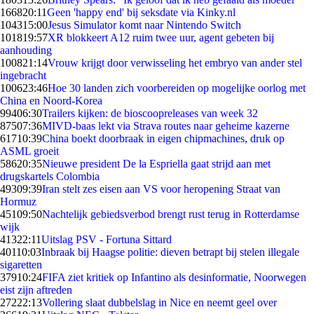
1668
20:11
Geen 'happy end' bij seksdate via Kinky.nl
1043
15:00
Jesus Simulator komt naar Nintendo Switch
1018
19:57
XR blokkeert A12 ruim twee uur, agent gebeten bij
aanhouding
1008
21:14
Vrouw krijgt door verwisseling het embryo van ander stel
ingebracht
1006
23:46
Hoe 30 landen zich voorbereiden op mogelijke oorlog met
China en Noord-Korea
994
06:30
Trailers kijken: de bioscoopreleases van week 32
875
07:36
MIVD-baas lekt via Strava routes naar geheime kazerne
617
10:39
China boekt doorbraak in eigen chipmachines, druk op
ASML groeit
586
20:35
Nieuwe president De la Espriella gaat strijd aan met
drugskartels Colombia
493
09:39
Iran stelt zes eisen aan VS voor heropening Straat van
Hormuz
451
09:50
Nachtelijk gebiedsverbod brengt rust terug in Rotterdamse
wijk
413
22:11
Uitslag PSV - Fortuna Sittard
401
10:03
Inbraak bij Haagse politie: dieven betrapt bij stelen illegale
sigaretten
379
10:24
FIFA ziet kritiek op Infantino als desinformatie, Noorwegen
eist zijn aftreden
272
22:13
Vollering slaat dubbelslag in Nice en neemt geel over