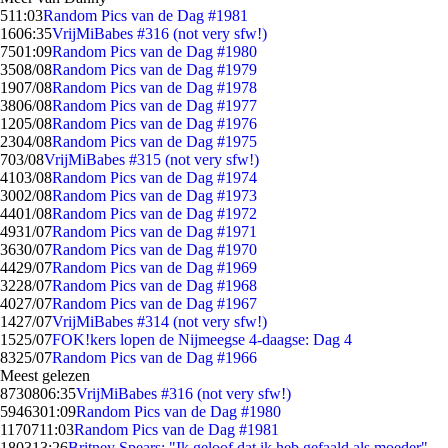
5
11:03
Random Pics van de Dag #1981
16
06:35
VrijMiBabes #316 (not very sfw!)
75
01:09
Random Pics van de Dag #1980
35
08/08
Random Pics van de Dag #1979
19
07/08
Random Pics van de Dag #1978
38
06/08
Random Pics van de Dag #1977
12
05/08
Random Pics van de Dag #1976
23
04/08
Random Pics van de Dag #1975
7
03/08
VrijMiBabes #315 (not very sfw!)
41
03/08
Random Pics van de Dag #1974
30
02/08
Random Pics van de Dag #1973
44
01/08
Random Pics van de Dag #1972
49
31/07
Random Pics van de Dag #1971
36
30/07
Random Pics van de Dag #1970
44
29/07
Random Pics van de Dag #1969
32
28/07
Random Pics van de Dag #1968
40
27/07
Random Pics van de Dag #1967
14
27/07
VrijMiBabes #314 (not very sfw!)
15
25/07
FOK!kers lopen de Nijmeegse 4-daagse: Dag 4
83
25/07
Random Pics van de Dag #1966
Meest gelezen
87308
06:35
VrijMiBabes #316 (not very sfw!)
59463
01:09
Random Pics van de Dag #1980
11707
11:03
Random Pics van de Dag #1981
1803
13:26
Britney Spears: "Ik geloof dat ik heb gefaald als moeder"