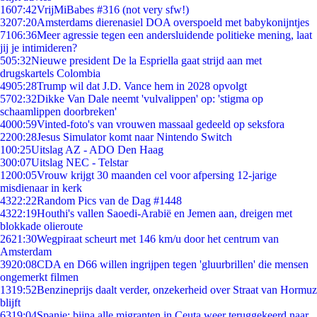
16
07:42
VrijMiBabes #316 (not very sfw!)
32
07:20
Amsterdams dierenasiel DOA overspoeld met babykonijntjes
71
06:36
Meer agressie tegen een andersluidende politieke mening, laat
jij je intimideren?
5
05:32
Nieuwe president De la Espriella gaat strijd aan met
drugskartels Colombia
49
05:28
Trump wil dat J.D. Vance hem in 2028 opvolgt
57
02:32
Dikke Van Dale neemt 'vulvalippen' op: 'stigma op
schaamlippen doorbreken'
40
00:59
Vinted-foto's van vrouwen massaal gedeeld op seksfora
22
00:28
Jesus Simulator komt naar Nintendo Switch
1
00:25
Uitslag AZ - ADO Den Haag
3
00:07
Uitslag NEC - Telstar
12
00:05
Vrouw krijgt 30 maanden cel voor afpersing 12-jarige
misdienaar in kerk
43
22:22
Random Pics van de Dag #1448
43
22:19
Houthi's vallen Saoedi-Arabië en Jemen aan, dreigen met
blokkade olieroute
26
21:30
Wegpiraat scheurt met 146 km/u door het centrum van
Amsterdam
39
20:08
CDA en D66 willen ingrijpen tegen 'gluurbrillen' die mensen
ongemerkt filmen
13
19:52
Benzineprijs daalt verder, onzekerheid over Straat van Hormuz
blijft
63
19:04
Spanje: bijna alle migranten in Ceuta weer teruggekeerd naar