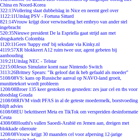
China en Noord-Korea
3
22:13
Vollering slaat dubbelslag in Nice en neemt geel over
11
22:11
Uitslag PSV - Fortuna Sittard
8
21:14
Vrouw krijgt door verwisseling het embryo van ander stel
ingebracht
5
20:35
Nieuwe president De la Espriella gaat strijd aan met
drugskartels Colombia
11
20:11
Geen 'happy end' bij seksdate via Kinky.nl
41
19:57
XR blokkeert A12 ruim twee uur, agent gebeten bij
aanhouding
3
19:21
Uitslag NEC - Telstar
22
15:00
Jesus Simulator komt naar Nintendo Switch
31
13:26
Britney Spears: "Ik geloof dat ik heb gefaald als moeder"
51
08/08
VS: kans op Russische aanval op NAVO-land groeit,
munitietekort wordt probleem
12
08/08
Broer 135 keer gestoken en gesneden: zes jaar cel en tbs voor
doodslag Gouda
21
08/08
RIVM vindt PFAS in al de geteste moedermelk, borstvoeding
blijft advies
61
08/08
EU bekritiseert Meta en TikTok om verspreiden desinformatie
Ceuta
43
08/08
Houthi's vallen Saoedi-Arabië en Jemen aan, dreigen met
blokkade olieroute
12
08/08
Vrouw krijgt 30 maanden cel voor afpersing 12-jarige
misdienaar in kerk