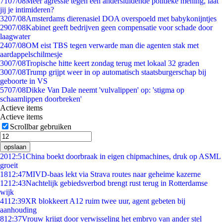
71
07/08
Meer agressie tegen een andersluidende politieke mening, laat
jij je intimideren?
32
07/08
Amsterdams dierenasiel DOA overspoeld met babykonijntjes
29
07/08
Kabinet geeft bedrijven geen compensatie voor schade door
laagwater
24
07/08
OM eist TBS tegen verwarde man die agenten stak met
aardappelschilmesje
30
07/08
Tropische hitte keert zondag terug met lokaal 32 graden
30
07/08
Trump grijpt weer in op automatisch staatsburgerschap bij
geboorte in VS
57
07/08
Dikke Van Dale neemt 'vulvalippen' op: 'stigma op
schaamlippen doorbreken'
Actieve items
Actieve items
Scrollbar gebruiken
opslaan
20
12:51
China boekt doorbraak in eigen chipmachines, druk op ASML
groeit
18
12:47
MIVD-baas lekt via Strava routes naar geheime kazerne
12
12:43
Nachtelijk gebiedsverbod brengt rust terug in Rotterdamse
wijk
41
12:39
XR blokkeert A12 ruim twee uur, agent gebeten bij
aanhouding
8
12:37
Vrouw krijgt door verwisseling het embryo van ander stel