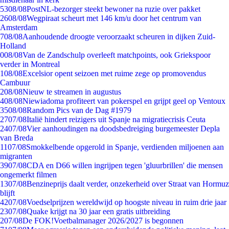
53
08/08
PostNL-bezorger steekt bewoner na ruzie over pakket
26
08/08
Wegpiraat scheurt met 146 km/u door het centrum van
Amsterdam
7
08/08
Aanhoudende droogte veroorzaakt scheuren in dijken Zuid-
Holland
0
08/08
Van de Zandschulp overleeft matchpoints, ook Griekspoor
verder in Montreal
1
08/08
Excelsior opent seizoen met ruime zege op promovendus
Cambuur
2
08/08
Nieuw te streamen in augustus
4
08/08
Niewiadoma profiteert van pokerspel en grijpt geel op Ventoux
35
08/08
Random Pics van de Dag #1979
27
07/08
Italië hindert reizigers uit Spanje na migratiecrisis Ceuta
24
07/08
Vier aanhoudingen na doodsbedreiging burgemeester Depla
van Breda
11
07/08
Smokkelbende opgerold in Spanje, verdienden miljoenen aan
migranten
39
07/08
CDA en D66 willen ingrijpen tegen 'gluurbrillen' die mensen
ongemerkt filmen
13
07/08
Benzineprijs daalt verder, onzekerheid over Straat van Hormuz
blijft
42
07/08
Voedselprijzen wereldwijd op hoogste niveau in ruim drie jaar
23
07/08
Quake krijgt na 30 jaar een gratis uitbreiding
2
07/08
De FOK!Voetbalmanager 2026/2027 is begonnen