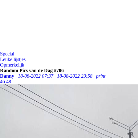
Special
Leuke lijstjes
Opmerkelijk
Random Pics van de Dag #706
Danny
18-08-2022 07:37
18-08-2022 23:58
print
46
48