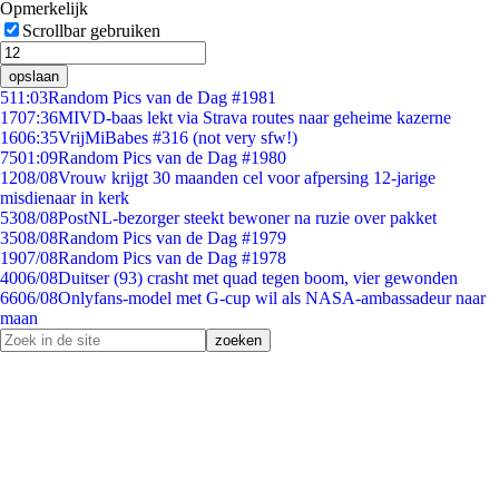
Opmerkelijk
Scrollbar gebruiken
opslaan
5
11:03
Random Pics van de Dag #1981
17
07:36
MIVD-baas lekt via Strava routes naar geheime kazerne
16
06:35
VrijMiBabes #316 (not very sfw!)
75
01:09
Random Pics van de Dag #1980
12
08/08
Vrouw krijgt 30 maanden cel voor afpersing 12-jarige
misdienaar in kerk
53
08/08
PostNL-bezorger steekt bewoner na ruzie over pakket
35
08/08
Random Pics van de Dag #1979
19
07/08
Random Pics van de Dag #1978
40
06/08
Duitser (93) crasht met quad tegen boom, vier gewonden
66
06/08
Onlyfans-model met G-cup wil als NASA-ambassadeur naar
maan