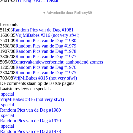
266
19:21
Uitslag NEC - Telstar
▼ Advertentie door Refinery89
Lees ook
5
11:03
Random Pics van de Dag #1981
16
06:35
VrijMiBabes #316 (not very sfw!)
75
01:09
Random Pics van de Dag #1980
35
08/08
Random Pics van de Dag #1979
19
07/08
Random Pics van de Dag #1978
38
06/08
Random Pics van de Dag #1977
5
05/08
Zomervakantieweerbericht: aanhoudend zomers
12
05/08
Random Pics van de Dag #1976
23
04/08
Random Pics van de Dag #1975
7
03/08
VrijMiBabes #315 (not very sfw!)
De comments staan op de laatste pagina
Laatste reviews en specials
special
VrijMiBabes #316 (not very sfw!)
special
Random Pics van de Dag #1980
special
Random Pics van de Dag #1979
special
Random Pics van de Dag #1978