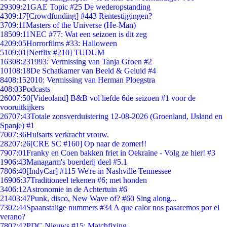
293
09:21
GAE Topic #25 De wederopstanding
43
09:17
[Crowdfunding] #443 Rentestijgingen?
37
09:11
Masters of the Universe (He-Man)
185
09:11
NEC #77: Wat een seizoen is dit zeg
42
09:05
Horrorfilms #33: Halloween
51
09:01
[Netflix #210] TUDUM
163
08:23
1993: Vermissing van Tanja Groen #2
101
08:18
De Schatkamer van Beeld & Geluid #4
84
08:15
2010: Vermissing van Herman Ploegstra
4
08:03
Podcasts
260
07:50
[Videoland] B&B vol liefde 6de seizoen #1 voor de
vooruitkijkers
267
07:43
Totale zonsverduistering 12-08-2026 (Groenland, IJsland en
Spanje) #1
70
07:36
Huisarts verkracht vrouw.
282
07:26
[CRE SC #160] Op naar de zomer!!
79
07:01
Franky en Coen bakken friet in Oekraïne - Volg ze hier! #3
19
06:43
Managarm's boerderij deel #5.1
78
06:40
[IndyCar] #115 We're in Nashville Tennessee
169
06:37
Traditioneel tekenen #6; met honden
34
06:12
Astronomie in de Achtertuin #6
214
03:47
Punk, disco, New Wave of? #60 Sing along...
73
02:44
Spaanstalige nummers #34 A que calor nos pasaremos por el
verano?
78
02:42
PDC Nieuws #15: Matchfixing