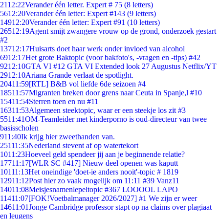
21
12:22
Verander één letter. Expert # 75 (8 letters)
56
12:20
Verander één letter: Expert #143 (9 letters)
149
12:20
Verander één letter: Expert #91 (10 letters)
265
12:19
Agent smijt zwangere vrouw op de grond, onderzoek gestart
#2
137
12:17
Huisarts doet haar werk onder invloed van alcohol
69
12:17
Het grote Baktopic (voor bakfoto's, -vragen en -tips) #42
92
12:10
GTA VI #12 GTA VI Extended look 27 Augustus Netflix/YT
29
12:10
Ariana Grande verlaat de spotlight.
204
11:59
[RTL] B&B vol liefde 6de seizoen #4
185
11:57
Migranten breken door grens naar Ceuta in Spanje,l #10
154
11:54
Sterren toen en nu #11
163
11:53
Algemeen steektopic, waar er een steekje los zit #3
55
11:41
OM-Teamleider met kinderporno is oud-directeur van twee
basisscholen
9
11:40
Ik krijg hier zweethanden van.
251
11:35
Nederland stevent af op watertekort
10
11:23
Hoeveel geld spendeer jij aan je beginnende relatie?
177
11:17
[WLR SC #417] Nieuw deel openen was kaputt
101
11:13
Het oneindige 'doet-ie anders nooit'-topic # 1819
129
11:12
Post hier zo vaak mogelijk om 11:11 #39 Vanz11
140
11:08
Meisjesnamenlepeltopic #367 LOOOOL LAPO
114
11:07
[FOK!Voetbalmanager 2026/2027] #1 We zijn er weer
146
11:01
Jonge Cambridge professor stapt op na claims over plagiaat
en leugens