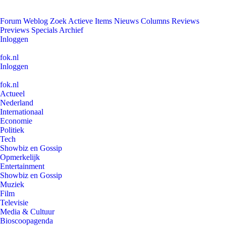
Forum
Weblog
Zoek
Actieve Items
Nieuws
Columns
Reviews
Previews
Specials
Archief
Inloggen
fok.nl
Inloggen
fok.nl
Actueel
Nederland
Internationaal
Economie
Politiek
Tech
Showbiz en Gossip
Opmerkelijk
Entertainment
Showbiz en Gossip
Muziek
Film
Televisie
Media & Cultuur
Bioscoopagenda