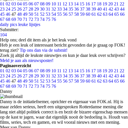
01
02
03
04
05
06
07
08
09
10
11
12
13
14
15
16
17
18
19
20
21
22
23
24
25
26
27
28
29
30
31
32
33
34
35
36
37
38
39
40
41
42
43
44
45
46
47
48
49
50
51
52
53
54
55
56
57
58
59
60
61
62
63
64
65
66
67
68
69
70
71
72
73
74
75
76
daily pics
leuke lijstjes
Submitter:
104
Help ons; deel dit item als je het leuk vond
Heb je een leuk of interessant bericht gevonden dat je graag op FOK!
terug ziet?
Tip ons dan via de submit!
Zoek jij altijd de leukste nieuwtjes en kun je daar leuk over schrijven?
Meld je aan als nieuwsposter!
Paginaoverzicht
01
02
03
04
05
06
07
08
09
10
11
12
13
14
15
16
17
18
19
20
21
22
23
24
25
26
27
28
29
30
31
32
33
34
35
36
37
38
39
40
41
42
43
44
45
46
47
48
49
50
51
52
53
54
55
56
57
58
59
60
61
62
63
64
65
66
67
68
69
70
71
72
73
74
75
76
Danny
Danny is de initiatiefnemer, oprichter en eigenaar van FOK.nl. Hij is
maar zelden serieus, heeft een uitgesproken Rotterdamse mening die
lang niet altijd politiek correct is en bezit de bizarre eigenschap mensen
op de kast te jagen, waar dat eigenlijk nooit de bedoeling is. Houdt van
films, series, tech en gamen, en wil vooral nieuws met een mening.
Meer van Danny