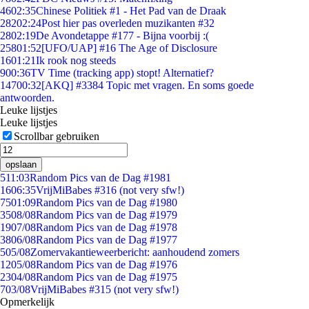
46
02:35
Chinese Politiek #1 - Het Pad van de Draak
282
02:24
Post hier pas overleden muzikanten #32
28
02:19
De Avondetappe #177 - Bijna voorbij :(
258
01:52
[UFO/UAP] #16 The Age of Disclosure
16
01:21
Ik rook nog steeds
9
00:36
TV Time (tracking app) stopt! Alternatief?
147
00:32
[AKQ] #3384 Topic met vragen. En soms goede
antwoorden.
Leuke lijstjes
Leuke lijstjes
Scrollbar gebruiken
opslaan
5
11:03
Random Pics van de Dag #1981
16
06:35
VrijMiBabes #316 (not very sfw!)
75
01:09
Random Pics van de Dag #1980
35
08/08
Random Pics van de Dag #1979
19
07/08
Random Pics van de Dag #1978
38
06/08
Random Pics van de Dag #1977
5
05/08
Zomervakantieweerbericht: aanhoudend zomers
12
05/08
Random Pics van de Dag #1976
23
04/08
Random Pics van de Dag #1975
7
03/08
VrijMiBabes #315 (not very sfw!)
Opmerkelijk