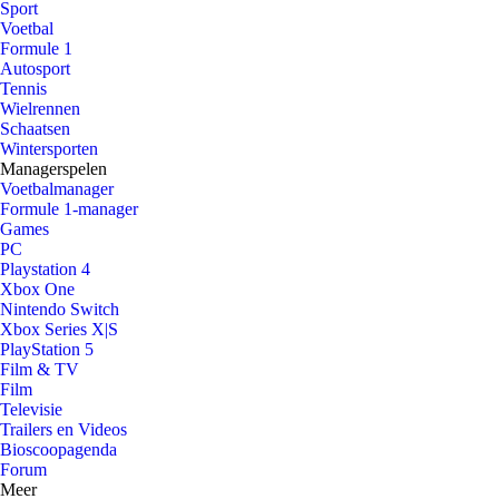
Sport
Voetbal
Formule 1
Autosport
Tennis
Wielrennen
Schaatsen
Wintersporten
Managerspelen
Voetbalmanager
Formule 1-manager
Games
PC
Playstation 4
Xbox One
Nintendo Switch
Xbox Series X|S
PlayStation 5
Film & TV
Film
Televisie
Trailers en Videos
Bioscoopagenda
Forum
Meer