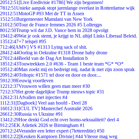
205
12:51
[Live Eredivisie #1786] We zijn begonnen!
78
12:51
Unieke aanpak stopt jarenlange overlast in Rotterdamse wijk
291
12:51
MotoGP #93 Met de TT in Assen
15
12:51
Burgemeester Mamdani van New York
210
12:50
Tour de France femmes 2026 #5 Lollergps
80
12:50
Trump wil dat J.D. Vance hem in 2028 opvolgt
194
12:49
Wat je ook stemt, je krijgt in NL altijd Links Liberaal Beleid.
135
12:47
+7 telspel #95
7
12:46
[AMV] VS #1313 Lying sack of shit.
284
12:44
Oorlog in Oekraïne #1318 Drone baby drone
270
12:44
Beeld van de Dag Art Installation b
185
12:43
Touwtrekken 2.0 #636 - Team 1 beste team *G* *O*
105
12:40
Man zoekt mij en bedreigt mij, nadat ik met zijn zoon sprak
209
12:40
Teltopic #1571 tel door en door en door....
59
12:39
Eeuwig voortleven
122
12:37
Vrouwen willen geen man meer #30
72
12:37
Het grote dagelijkse Trump nieuws topic #31
126
12:31
Afvallen met injecties #4
11
12:31
[Dagboek] Veel aan hoofd - Deel 28
160
12:31
[CUL TV] Masterchef Australië 2026
266
12:30
Russia vs Ukraine #91
134
12:29
Hoe denkt God echt over homo-seksualiteit? deel 4
9
12:25
EK Atletiek 2026 te Birmingham #1
207
12:24
Verander een letter expert (7lettereditie) #50
180
12:22
[Keuken Kampioen Divisie] #44 Vitesse mag weg