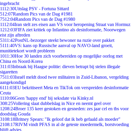
ingebracht
11
12:30
Uitslag PSV - Fortuna Sittard
5
12:07
Random Pics van de Dag #1981
75
12:04
Random Pics van de Dag #1980
11
12:04
Iran stelt zes eisen aan VS voor heropening Straat van Hormuz
12
12:03
FIFA ziet kritiek op Infantino als desinformatie, Noorwegen
eist zijn aftreden
53
11:42
PostNL-bezorger steekt bewoner na ruzie over pakket
51
11:40
VS: kans op Russische aanval op NAVO-land groeit,
munitietekort wordt probleem
10
11:30
Hoe 30 landen zich voorbereiden op mogelijke oorlog met
China en Noord-Korea
3
11:03
Inbraak bij Haagse politie: dieven betrapt bij stelen illegale
sigaretten
75
11:03
Israël meldt dood twee militairen in Zuid-Libanon, vergelding
aangekondigd
61
11:03
EU bekritiseert Meta en TikTok om verspreiden desinformatie
Ceuta
11
10:06
Geen 'happy end' bij seksdate via Kinky.nl
3
08:25
Vollering slaat dubbelslag in Nice en neemt geel over
12
08:24
Broer 135 keer gestoken en gesneden: zes jaar cel en tbs voor
doodslag Gouda
31
08:18
Britney Spears: "Ik geloof dat ik heb gefaald als moeder"
21
08:17
RIVM vindt PFAS in al de geteste moedermelk, borstvoeding
blijft advies