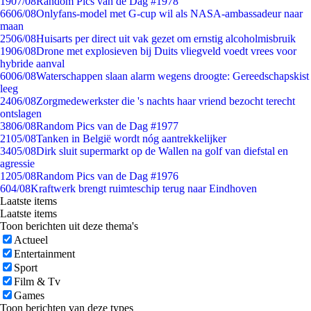
19
07/08
Random Pics van de Dag #1978
66
06/08
Onlyfans-model met G-cup wil als NASA-ambassadeur naar
maan
25
06/08
Huisarts per direct uit vak gezet om ernstig alcoholmisbruik
19
06/08
Drone met explosieven bij Duits vliegveld voedt vrees voor
hybride aanval
60
06/08
Waterschappen slaan alarm wegens droogte: Gereedschapskist
leeg
24
06/08
Zorgmedewerkster die 's nachts haar vriend bezocht terecht
ontslagen
38
06/08
Random Pics van de Dag #1977
21
05/08
Tanken in België wordt nóg aantrekkelijker
34
05/08
Dirk sluit supermarkt op de Wallen na golf van diefstal en
agressie
12
05/08
Random Pics van de Dag #1976
6
04/08
Kraftwerk brengt ruimteschip terug naar Eindhoven
Laatste items
Laatste items
Toon berichten uit deze thema's
Actueel
Entertainment
Sport
Film & Tv
Games
Toon berichten van deze types