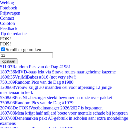
Weblog
Fotoboek
Prijsvragen
Contact
Colofon
Feedback
Tip de redactie
FOK!
FOK!
Scrollbar gebruiken
opslaan
5
11:03
Random Pics van de Dag #1981
18
07:36
MIVD-baas lekt via Strava routes naar geheime kazerne
16
06:35
VrijMiBabes #316 (not very sfw!)
75
01:09
Random Pics van de Dag #1980
12
08/08
Vrouw krijgt 30 maanden cel voor afpersing 12-jarige
misdienaar in kerk
53
08/08
PostNL-bezorger steekt bewoner na ruzie over pakket
35
08/08
Random Pics van de Dag #1979
2
07/08
De FOK!Voetbalmanager 2026/2027 is begonnen
16
07/08
Meta krijgt half miljard boete voor mentale schade bij jongeren
20
07/08
Denemarken pakt AI-gebruik in scholen aan: extra mondelinge
examens