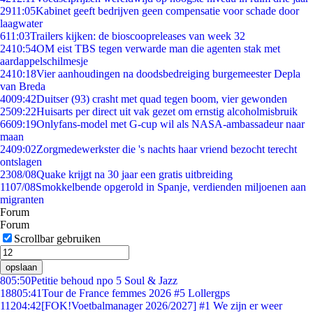
29
11:05
Kabinet geeft bedrijven geen compensatie voor schade door
laagwater
6
11:03
Trailers kijken: de bioscoopreleases van week 32
24
10:54
OM eist TBS tegen verwarde man die agenten stak met
aardappelschilmesje
24
10:18
Vier aanhoudingen na doodsbedreiging burgemeester Depla
van Breda
40
09:42
Duitser (93) crasht met quad tegen boom, vier gewonden
25
09:22
Huisarts per direct uit vak gezet om ernstig alcoholmisbruik
66
09:19
Onlyfans-model met G-cup wil als NASA-ambassadeur naar
maan
24
09:02
Zorgmedewerkster die 's nachts haar vriend bezocht terecht
ontslagen
23
08/08
Quake krijgt na 30 jaar een gratis uitbreiding
11
07/08
Smokkelbende opgerold in Spanje, verdienden miljoenen aan
migranten
Forum
Forum
Scrollbar gebruiken
opslaan
8
05:50
Petitie behoud npo 5 Soul & Jazz
188
05:41
Tour de France femmes 2026 #5 Lollergps
112
04:42
[FOK!Voetbalmanager 2026/2027] #1 We zijn er weer