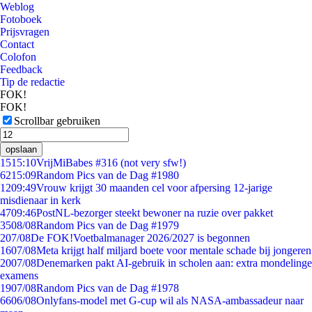
Weblog
Fotoboek
Prijsvragen
Contact
Colofon
Feedback
Tip de redactie
FOK!
FOK!
Scrollbar gebruiken
opslaan
15
15:10
VrijMiBabes #316 (not very sfw!)
62
15:09
Random Pics van de Dag #1980
12
09:49
Vrouw krijgt 30 maanden cel voor afpersing 12-jarige
misdienaar in kerk
47
09:46
PostNL-bezorger steekt bewoner na ruzie over pakket
35
08/08
Random Pics van de Dag #1979
2
07/08
De FOK!Voetbalmanager 2026/2027 is begonnen
16
07/08
Meta krijgt half miljard boete voor mentale schade bij jongeren
20
07/08
Denemarken pakt AI-gebruik in scholen aan: extra mondelinge
examens
19
07/08
Random Pics van de Dag #1978
66
06/08
Onlyfans-model met G-cup wil als NASA-ambassadeur naar