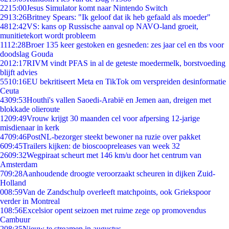
22
15:00
Jesus Simulator komt naar Nintendo Switch
29
13:26
Britney Spears: "Ik geloof dat ik heb gefaald als moeder"
48
12:42
VS: kans op Russische aanval op NAVO-land groeit,
munitietekort wordt probleem
11
12:28
Broer 135 keer gestoken en gesneden: zes jaar cel en tbs voor
doodslag Gouda
20
12:17
RIVM vindt PFAS in al de geteste moedermelk, borstvoeding
blijft advies
55
10:16
EU bekritiseert Meta en TikTok om verspreiden desinformatie
Ceuta
43
09:53
Houthi's vallen Saoedi-Arabië en Jemen aan, dreigen met
blokkade olieroute
12
09:49
Vrouw krijgt 30 maanden cel voor afpersing 12-jarige
misdienaar in kerk
47
09:46
PostNL-bezorger steekt bewoner na ruzie over pakket
6
09:45
Trailers kijken: de bioscoopreleases van week 32
26
09:32
Wegpiraat scheurt met 146 km/u door het centrum van
Amsterdam
7
09:28
Aanhoudende droogte veroorzaakt scheuren in dijken Zuid-
Holland
0
08:59
Van de Zandschulp overleeft matchpoints, ook Griekspoor
verder in Montreal
1
08:56
Excelsior opent seizoen met ruime zege op promovendus
Cambuur
2
08:35
Nieuw te streamen in augustus