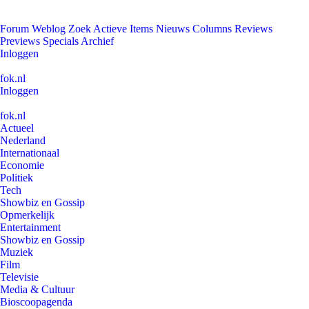
Forum
Weblog
Zoek
Actieve Items
Nieuws
Columns
Reviews
Previews
Specials
Archief
Inloggen
fok.nl
Inloggen
fok.nl
Actueel
Nederland
Internationaal
Economie
Politiek
Tech
Showbiz en Gossip
Opmerkelijk
Entertainment
Showbiz en Gossip
Muziek
Film
Televisie
Media & Cultuur
Bioscoopagenda