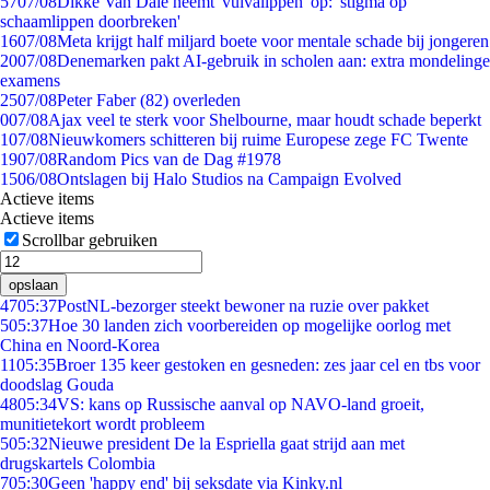
57
07/08
Dikke Van Dale neemt 'vulvalippen' op: 'stigma op
schaamlippen doorbreken'
16
07/08
Meta krijgt half miljard boete voor mentale schade bij jongeren
20
07/08
Denemarken pakt AI-gebruik in scholen aan: extra mondelinge
examens
25
07/08
Peter Faber (82) overleden
0
07/08
Ajax veel te sterk voor Shelbourne, maar houdt schade beperkt
1
07/08
Nieuwkomers schitteren bij ruime Europese zege FC Twente
19
07/08
Random Pics van de Dag #1978
15
06/08
Ontslagen bij Halo Studios na Campaign Evolved
Actieve items
Actieve items
Scrollbar gebruiken
opslaan
47
05:37
PostNL-bezorger steekt bewoner na ruzie over pakket
5
05:37
Hoe 30 landen zich voorbereiden op mogelijke oorlog met
China en Noord-Korea
11
05:35
Broer 135 keer gestoken en gesneden: zes jaar cel en tbs voor
doodslag Gouda
48
05:34
VS: kans op Russische aanval op NAVO-land groeit,
munitietekort wordt probleem
5
05:32
Nieuwe president De la Espriella gaat strijd aan met
drugskartels Colombia
7
05:30
Geen 'happy end' bij seksdate via Kinky.nl