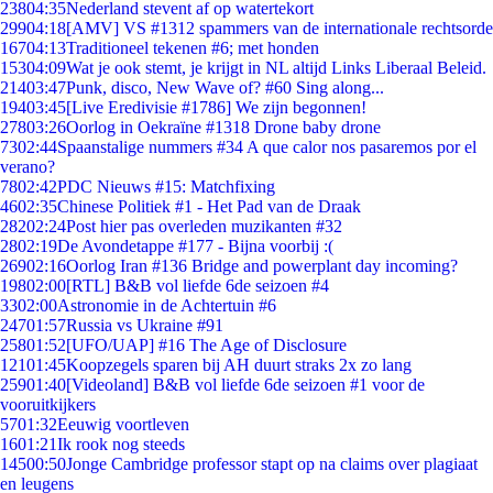
238
04:35
Nederland stevent af op watertekort
299
04:18
[AMV] VS #1312 spammers van de internationale rechtsorde
167
04:13
Traditioneel tekenen #6; met honden
153
04:09
Wat je ook stemt, je krijgt in NL altijd Links Liberaal Beleid.
214
03:47
Punk, disco, New Wave of? #60 Sing along...
194
03:45
[Live Eredivisie #1786] We zijn begonnen!
278
03:26
Oorlog in Oekraïne #1318 Drone baby drone
73
02:44
Spaanstalige nummers #34 A que calor nos pasaremos por el
verano?
78
02:42
PDC Nieuws #15: Matchfixing
46
02:35
Chinese Politiek #1 - Het Pad van de Draak
282
02:24
Post hier pas overleden muzikanten #32
28
02:19
De Avondetappe #177 - Bijna voorbij :(
269
02:16
Oorlog Iran #136 Bridge and powerplant day incoming?
198
02:00
[RTL] B&B vol liefde 6de seizoen #4
33
02:00
Astronomie in de Achtertuin #6
247
01:57
Russia vs Ukraine #91
258
01:52
[UFO/UAP] #16 The Age of Disclosure
121
01:45
Koopzegels sparen bij AH duurt straks 2x zo lang
259
01:40
[Videoland] B&B vol liefde 6de seizoen #1 voor de
vooruitkijkers
57
01:32
Eeuwig voortleven
16
01:21
Ik rook nog steeds
145
00:50
Jonge Cambridge professor stapt op na claims over plagiaat
en leugens