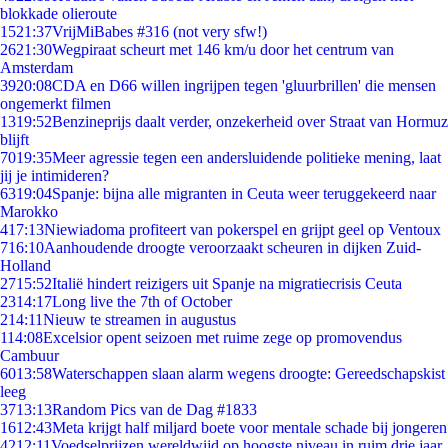
blokkade olieroute
15
21:37
VrijMiBabes #316 (not very sfw!)
26
21:30
Wegpiraat scheurt met 146 km/u door het centrum van
Amsterdam
39
20:08
CDA en D66 willen ingrijpen tegen 'gluurbrillen' die mensen
ongemerkt filmen
13
19:52
Benzineprijs daalt verder, onzekerheid over Straat van Hormuz
blijft
70
19:35
Meer agressie tegen een andersluidende politieke mening, laat
jij je intimideren?
63
19:04
Spanje: bijna alle migranten in Ceuta weer teruggekeerd naar
Marokko
4
17:13
Niewiadoma profiteert van pokerspel en grijpt geel op Ventoux
7
16:10
Aanhoudende droogte veroorzaakt scheuren in dijken Zuid-
Holland
27
15:52
Italië hindert reizigers uit Spanje na migratiecrisis Ceuta
23
14:17
Long live the 7th of October
2
14:11
Nieuw te streamen in augustus
1
14:08
Excelsior opent seizoen met ruime zege op promovendus
Cambuur
60
13:58
Waterschappen slaan alarm wegens droogte: Gereedschapskist
leeg
37
13:13
Random Pics van de Dag #1833
16
12:43
Meta krijgt half miljard boete voor mentale schade bij jongeren
42
12:11
Voedselprijzen wereldwijd op hoogste niveau in ruim drie jaar