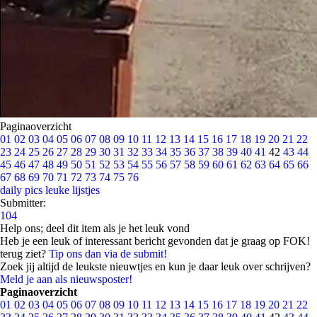
Paginaoverzicht
01
02
03
04
05
06
07
08
09
10
11
12
13
14
15
16
17
18
19
20
21
22
23
24
25
26
27
28
29
30
31
32
33
34
35
36
37
38
39
40
41
42
43
44
45
46
47
48
49
50
51
52
53
54
55
56
57
58
59
60
61
62
63
64
65
66
67
68
69
70
71
72
73
74
75
76
daily pics
leuke lijstjes
Submitter:
104
Help ons; deel dit item als je het leuk vond
Heb je een leuk of interessant bericht gevonden dat je graag op FOK!
terug ziet?
Tip ons dan via de submit!
Zoek jij altijd de leukste nieuwtjes en kun je daar leuk over schrijven?
Meld je aan als nieuwsposter!
Paginaoverzicht
01
02
03
04
05
06
07
08
09
10
11
12
13
14
15
16
17
18
19
20
21
22