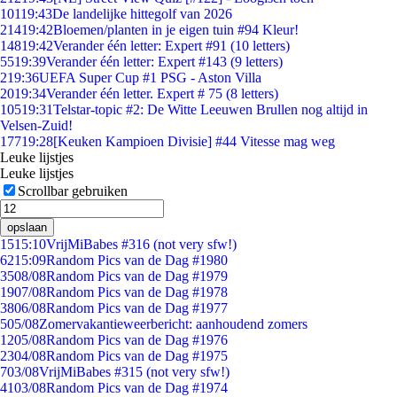
101
19:43
De landelijke hittegolf van 2026
214
19:42
Bloemen/planten in je eigen tuin #94 Kleur!
148
19:42
Verander één letter: Expert #91 (10 letters)
55
19:39
Verander één letter: Expert #143 (9 letters)
2
19:36
UEFA Super Cup #1 PSG - Aston Villa
20
19:34
Verander één letter. Expert # 75 (8 letters)
105
19:31
Telstar-topic #2: De Witte Leeuwen Brullen nog altijd in
Velsen-Zuid!
177
19:28
[Keuken Kampioen Divisie] #44 Vitesse mag weg
Leuke lijstjes
Leuke lijstjes
Scrollbar gebruiken
opslaan
15
15:10
VrijMiBabes #316 (not very sfw!)
62
15:09
Random Pics van de Dag #1980
35
08/08
Random Pics van de Dag #1979
19
07/08
Random Pics van de Dag #1978
38
06/08
Random Pics van de Dag #1977
5
05/08
Zomervakantieweerbericht: aanhoudend zomers
12
05/08
Random Pics van de Dag #1976
23
04/08
Random Pics van de Dag #1975
7
03/08
VrijMiBabes #315 (not very sfw!)
41
03/08
Random Pics van de Dag #1974