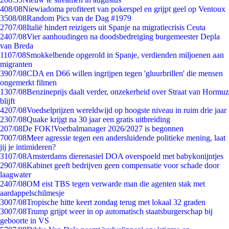
4
08/08
Niewiadoma profiteert van pokerspel en grijpt geel op Ventoux
35
08/08
Random Pics van de Dag #1979
27
07/08
Italië hindert reizigers uit Spanje na migratiecrisis Ceuta
24
07/08
Vier aanhoudingen na doodsbedreiging burgemeester Depla
van Breda
11
07/08
Smokkelbende opgerold in Spanje, verdienden miljoenen aan
migranten
39
07/08
CDA en D66 willen ingrijpen tegen 'gluurbrillen' die mensen
ongemerkt filmen
13
07/08
Benzineprijs daalt verder, onzekerheid over Straat van Hormuz
blijft
42
07/08
Voedselprijzen wereldwijd op hoogste niveau in ruim drie jaar
23
07/08
Quake krijgt na 30 jaar een gratis uitbreiding
2
07/08
De FOK!Voetbalmanager 2026/2027 is begonnen
70
07/08
Meer agressie tegen een andersluidende politieke mening, laat
jij je intimideren?
31
07/08
Amsterdams dierenasiel DOA overspoeld met babykonijntjes
29
07/08
Kabinet geeft bedrijven geen compensatie voor schade door
laagwater
24
07/08
OM eist TBS tegen verwarde man die agenten stak met
aardappelschilmesje
30
07/08
Tropische hitte keert zondag terug met lokaal 32 graden
30
07/08
Trump grijpt weer in op automatisch staatsburgerschap bij
geboorte in VS