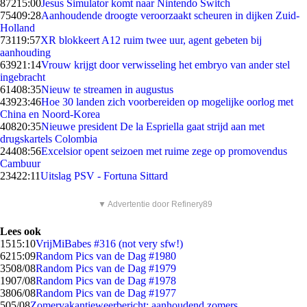
872
15:00
Jesus Simulator komt naar Nintendo Switch
754
09:28
Aanhoudende droogte veroorzaakt scheuren in dijken Zuid-
Holland
731
19:57
XR blokkeert A12 ruim twee uur, agent gebeten bij
aanhouding
639
21:14
Vrouw krijgt door verwisseling het embryo van ander stel
ingebracht
614
08:35
Nieuw te streamen in augustus
439
23:46
Hoe 30 landen zich voorbereiden op mogelijke oorlog met
China en Noord-Korea
408
20:35
Nieuwe president De la Espriella gaat strijd aan met
drugskartels Colombia
244
08:56
Excelsior opent seizoen met ruime zege op promovendus
Cambuur
234
22:11
Uitslag PSV - Fortuna Sittard
▼ Advertentie door Refinery89
Lees ook
15
15:10
VrijMiBabes #316 (not very sfw!)
62
15:09
Random Pics van de Dag #1980
35
08/08
Random Pics van de Dag #1979
19
07/08
Random Pics van de Dag #1978
38
06/08
Random Pics van de Dag #1977
5
05/08
Zomervakantieweerbericht: aanhoudend zomers