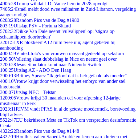
49
05:28
Trump wil dat J.D. Vance hem in 2028 opvolgt
74
05:24
Israël meldt dood twee militairen in Zuid-Libanon, vergelding
aangekondigd
62
03:28
Random Pics van de Dag #1980
8
03:19
Uitslag PSV - Fortuna Sittard
57
02:32
Dikke Van Dale neemt 'vulvalippen' op: 'stigma op
schaamlippen doorbreken'
32
01:51
XR blokkeert A12 ruim twee uur, agent gebeten bij
aanhouding
40
00:59
Vinted-foto's van vrouwen massaal gedeeld op seksfora
2
00:50
Vollering slaat dubbelslag in Nice en neemt geel over
22
00:28
Jesus Simulator komt naar Nintendo Switch
1
00:25
Uitslag AZ - ADO Den Haag
29
00:13
Britney Spears: "Ik geloof dat ik heb gefaald als moeder"
4
00:10
Vrouw krijgt door verwisseling het embryo van ander stel
ingebracht
3
00:07
Uitslag NEC - Telstar
12
00:05
Vrouw krijgt 30 maanden cel voor afpersing 12-jarige
misdienaar in kerk
20
23:11
RIVM vindt PFAS in al de geteste moedermelk, borstvoeding
blijft advies
55
22:47
EU bekritiseert Meta en TikTok om verspreiden desinformatie
Ceuta
43
22:22
Random Pics van de Dag #1448
43
22:19
Houthi's vallen Saoedi-Arabië en Jemen aan, dreigen met