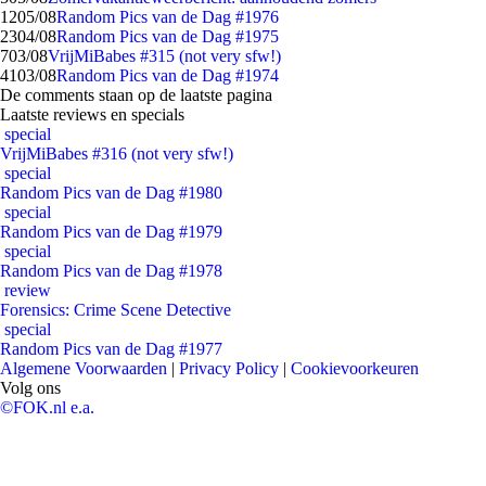
12
05/08
Random Pics van de Dag #1976
23
04/08
Random Pics van de Dag #1975
7
03/08
VrijMiBabes #315 (not very sfw!)
41
03/08
Random Pics van de Dag #1974
De comments staan op de laatste pagina
Laatste reviews en specials
special
VrijMiBabes #316 (not very sfw!)
special
Random Pics van de Dag #1980
special
Random Pics van de Dag #1979
special
Random Pics van de Dag #1978
review
Forensics: Crime Scene Detective
special
Random Pics van de Dag #1977
Algemene Voorwaarden
|
Privacy Policy
|
Cookievoorkeuren
Volg ons
©FOK.nl e.a.