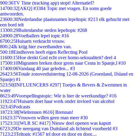
9
00:36
TV Time (tracking app) stopt! Alternatief?
147
00:32
[AKQ] #3384 Topic met vragen. En soms goede
antwoorden.
236
00:30
Nederlandse plaatsnamen lepeltopic #213 elk gehucht met
een bord telt
133
00:29
Buitenlandse steden lepeltopic #268
249
00:28
Voetballers lepel topic #16
67
00:25
Huisarts verkracht vrouw.
8
00:24
Ik krijg hier zweethanden van.
5
00:18
Eindhoven heeft eigen Reflecting Pool
116
00:15
Hoe denkt God echt over homo-seksualiteit? deel 4
175
00:10
Migranten breken door grens naar Ceuta in Spanje,l #10
174
00:06
Vandaag 40 jaar geleden... #3
264
23:56
Totale zonsverduistering 12-08-2026 (Groenland, IJsland en
Spanje) #1
5
23:50
[INFLUENCERS #297] Toetjes & Bevers & Zwemmen in
water
86
23:49
Voorspellingstopic: Wie is hier de weerkundige? #16
119
23:47
Huisarts doet haar werk onder invloed van alcohol
3
23:45
Podcasts
187
23:38
[Wielrennen #616] Brennan!
116
23:37
Vrouwen willen geen man meer #30
175
23:31
[WLR SC #417] Nieuw deel openen was kaputt
67
23:29
De neergang van Duitsland als lichtend voorbeeld #3
71
23:23
Teltopic #1567 tel door en door en door....