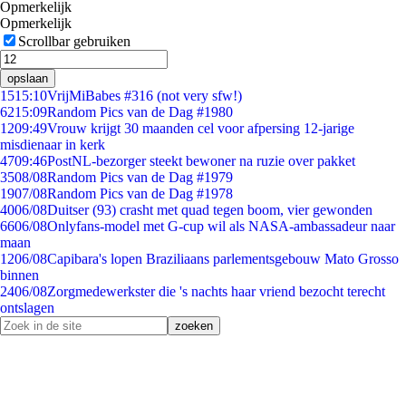
Opmerkelijk
Opmerkelijk
Scrollbar gebruiken
opslaan
15
15:10
VrijMiBabes #316 (not very sfw!)
62
15:09
Random Pics van de Dag #1980
12
09:49
Vrouw krijgt 30 maanden cel voor afpersing 12-jarige
misdienaar in kerk
47
09:46
PostNL-bezorger steekt bewoner na ruzie over pakket
35
08/08
Random Pics van de Dag #1979
19
07/08
Random Pics van de Dag #1978
40
06/08
Duitser (93) crasht met quad tegen boom, vier gewonden
66
06/08
Onlyfans-model met G-cup wil als NASA-ambassadeur naar
maan
12
06/08
Capibara's lopen Braziliaans parlementsgebouw Mato Grosso
binnen
24
06/08
Zorgmedewerkster die 's nachts haar vriend bezocht terecht
ontslagen