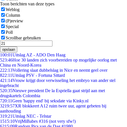
Toon berichten van deze types
Weblog
Column
(P)review
Special
Poll
Scrollbar gebruiken
opslaan
1
00:01
Uitslag AZ - ADO Den Haag
5
23:46
Hoe 30 landen zich voorbereiden op mogelijke oorlog met
China en Noord-Korea
2
22:13
Vollering slaat dubbelslag in Nice en neemt geel over
8
22:11
Uitslag PSV - Fortuna Sittard
4
21:14
Vrouw krijgt door verwisseling het embryo van ander stel
ingebracht
5
20:35
Nieuwe president De la Espriella gaat strijd aan met
drugskartels Colombia
7
20:11
Geen 'happy end' bij seksdate via Kinky.nl
32
19:57
XR blokkeert A12 ruim twee uur, agent gebeten bij
aanhouding
3
19:21
Uitslag NEC - Telstar
15
15:10
VrijMiBabes #316 (not very sfw!)
62
15:09
Random Pics van de Dag #1980