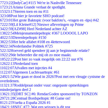
77
23:22
[IndyCar] #115 We're in Nashville Tennessee
17
23:21
Ariana Grande verlaat de spotlight.
153
23:17
Sterren toen en nu #11
3
23:08
Post hier je favoriete SHO podcast!
67
23:01
Het grote Baktopic (voor bakfoto's, -vragen en -tips) #42
72
22:59
[Lil Kleine#12] Nieuwe afleveringen op Prime
34
22:59
[AZ#98] Heel Nederland achter AZ
138
22:54
Meisjesnamenlepeltopic #367 LOOOOL LAPO
40
22:53
Dierenlepeltopic #150
38
22:53
Het hele alfabet #108 en 4letterwoord
90
22:34
Nederlandse Politiek #725
5
22:32
Hoeveel geld spendeer jij aan je beginnende relatie?
19
22:29
de beheerder die mij oh zo moe maakt.
185
22:22
Post hier zo vaak mogelijk om 22:22 uur #76
126
22:13
Nederland toen
110
22:07
Afvallen met injecties #4
11
22:07
Algemeen Luchtvaarttopic #61
249
21:52
Wie gaan er dood in 2026?Post met een vleugje cynisme de
overledenen.
113
21:37
Roddelpraat onder vuur: ongepaste opmerkingen
minderjarigen deel 2
136
21:35
[DRT SC] #6: RendacGoden sponsored by TONZON
297
21:28
Centraal Bordspeltopic #8 Game on!
81
21:23
Vuelta a España 2026 #1
184
21:18
NEC #77: Wat een seizoen is dit zeg