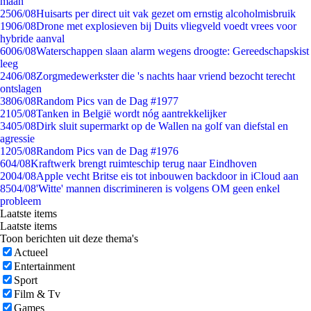
maan
25
06/08
Huisarts per direct uit vak gezet om ernstig alcoholmisbruik
19
06/08
Drone met explosieven bij Duits vliegveld voedt vrees voor
hybride aanval
60
06/08
Waterschappen slaan alarm wegens droogte: Gereedschapskist
leeg
24
06/08
Zorgmedewerkster die 's nachts haar vriend bezocht terecht
ontslagen
38
06/08
Random Pics van de Dag #1977
21
05/08
Tanken in België wordt nóg aantrekkelijker
34
05/08
Dirk sluit supermarkt op de Wallen na golf van diefstal en
agressie
12
05/08
Random Pics van de Dag #1976
6
04/08
Kraftwerk brengt ruimteschip terug naar Eindhoven
20
04/08
Apple vecht Britse eis tot inbouwen backdoor in iCloud aan
85
04/08
'Witte' mannen discrimineren is volgens OM geen enkel
probleem
Laatste items
Laatste items
Toon berichten uit deze thema's
Actueel
Entertainment
Sport
Film & Tv
Games