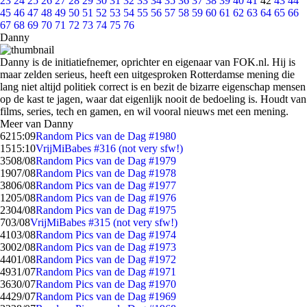
23
24
25
26
27
28
29
30
31
32
33
34
35
36
37
38
39
40
41
42
43
44
45
46
47
48
49
50
51
52
53
54
55
56
57
58
59
60
61
62
63
64
65
66
67
68
69
70
71
72
73
74
75
76
Danny
Danny is de initiatiefnemer, oprichter en eigenaar van FOK.nl. Hij is
maar zelden serieus, heeft een uitgesproken Rotterdamse mening die
lang niet altijd politiek correct is en bezit de bizarre eigenschap mensen
op de kast te jagen, waar dat eigenlijk nooit de bedoeling is. Houdt van
films, series, tech en gamen, en wil vooral nieuws met een mening.
Meer van Danny
62
15:09
Random Pics van de Dag #1980
15
15:10
VrijMiBabes #316 (not very sfw!)
35
08/08
Random Pics van de Dag #1979
19
07/08
Random Pics van de Dag #1978
38
06/08
Random Pics van de Dag #1977
12
05/08
Random Pics van de Dag #1976
23
04/08
Random Pics van de Dag #1975
7
03/08
VrijMiBabes #315 (not very sfw!)
41
03/08
Random Pics van de Dag #1974
30
02/08
Random Pics van de Dag #1973
44
01/08
Random Pics van de Dag #1972
49
31/07
Random Pics van de Dag #1971
36
30/07
Random Pics van de Dag #1970
44
29/07
Random Pics van de Dag #1969