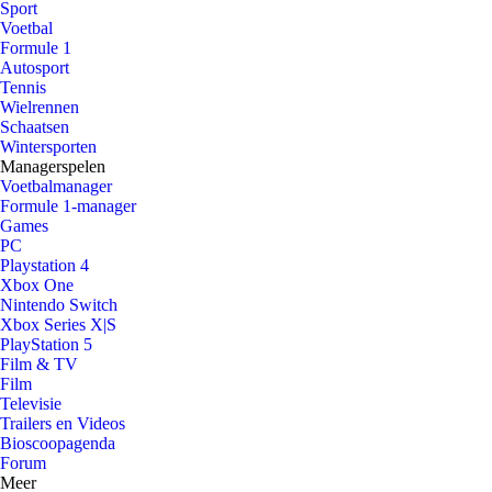
Sport
Voetbal
Formule 1
Autosport
Tennis
Wielrennen
Schaatsen
Wintersporten
Managerspelen
Voetbalmanager
Formule 1-manager
Games
PC
Playstation 4
Xbox One
Nintendo Switch
Xbox Series X|S
PlayStation 5
Film & TV
Film
Televisie
Trailers en Videos
Bioscoopagenda
Forum
Meer