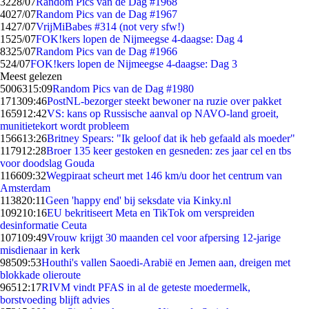
32
28/07
Random Pics van de Dag #1968
40
27/07
Random Pics van de Dag #1967
14
27/07
VrijMiBabes #314 (not very sfw!)
15
25/07
FOK!kers lopen de Nijmeegse 4-daagse: Dag 4
83
25/07
Random Pics van de Dag #1966
5
24/07
FOK!kers lopen de Nijmeegse 4-daagse: Dag 3
Meest gelezen
50063
15:09
Random Pics van de Dag #1980
1713
09:46
PostNL-bezorger steekt bewoner na ruzie over pakket
1659
12:42
VS: kans op Russische aanval op NAVO-land groeit,
munitietekort wordt probleem
1566
13:26
Britney Spears: "Ik geloof dat ik heb gefaald als moeder"
1179
12:28
Broer 135 keer gestoken en gesneden: zes jaar cel en tbs
voor doodslag Gouda
1166
09:32
Wegpiraat scheurt met 146 km/u door het centrum van
Amsterdam
1138
20:11
Geen 'happy end' bij seksdate via Kinky.nl
1092
10:16
EU bekritiseert Meta en TikTok om verspreiden
desinformatie Ceuta
1071
09:49
Vrouw krijgt 30 maanden cel voor afpersing 12-jarige
misdienaar in kerk
985
09:53
Houthi's vallen Saoedi-Arabië en Jemen aan, dreigen met
blokkade olieroute
965
12:17
RIVM vindt PFAS in al de geteste moedermelk,
borstvoeding blijft advies