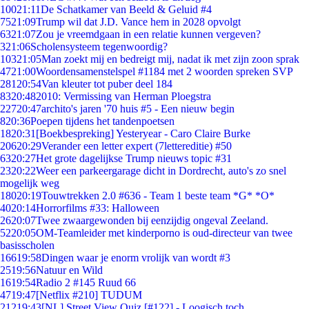
100
21:11
De Schatkamer van Beeld & Geluid #4
75
21:09
Trump wil dat J.D. Vance hem in 2028 opvolgt
63
21:07
Zou je vreemdgaan in een relatie kunnen vergeven?
3
21:06
Scholensysteem tegenwoordig?
103
21:05
Man zoekt mij en bedreigt mij, nadat ik met zijn zoon sprak
47
21:00
Woordensamenstelspel #1184 met 2 woorden spreken SVP
281
20:54
Van kleuter tot puber deel 184
83
20:48
2010: Vermissing van Herman Ploegstra
227
20:47
archito's jaren '70 huis #5 - Een nieuw begin
8
20:36
Poepen tijdens het tandenpoetsen
18
20:31
[Boekbespreking] Yesteryear - Caro Claire Burke
206
20:29
Verander een letter expert (7lettereditie) #50
63
20:27
Het grote dagelijkse Trump nieuws topic #31
23
20:22
Weer een parkeergarage dicht in Dordrecht, auto's zo snel
mogelijk weg
180
20:19
Touwtrekken 2.0 #636 - Team 1 beste team *G* *O*
40
20:14
Horrorfilms #33: Halloween
26
20:07
Twee zwaargewonden bij eenzijdig ongeval Zeeland.
52
20:05
OM-Teamleider met kinderporno is oud-directeur van twee
basisscholen
166
19:58
Dingen waar je enorm vrolijk van wordt #3
25
19:56
Natuur en Wild
16
19:54
Radio 2 #145 Ruud 66
47
19:47
[Netflix #210] TUDUM
212
19:43
[NL] Street View Quiz [#122] - Loogisch toch