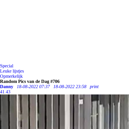
Special
Leuke lijstjes
Opmerkelijk
Random Pics van de Dag #706
Danny
18-08-2022 07:37
18-08-2022 23:58
print
41
43