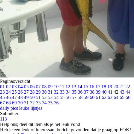
Paginaoverzicht
01
02
03
04
05
06
07
08
09
10
11
12
13
14
15
16
17
18
19
20
21
22
23
24
25
26
27
28
29
30
31
32
33
34
35
36
37
38
39
40
41
42
43
44
45
46
47
48
49
50
51
52
53
54
55
56
57
58
59
60
61
62
63
64
65
66
67
68
69
70
71
72
73
74
75
76
daily pics
leuke lijstjes
Submitter:
113
Help ons; deel dit item als je het leuk vond
Heb je een leuk of interessant bericht gevonden dat je graag op FOK!