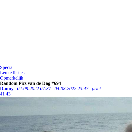
Special
Leuke lijstjes
Opmerkelijk
Random Pics van de Dag #694
Danny
04-08-2022 07:37
04-08-2022 23:47
print
41
43