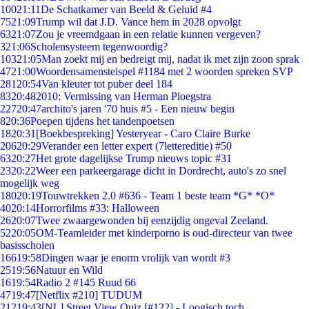
100
21:11
De Schatkamer van Beeld & Geluid #4
75
21:09
Trump wil dat J.D. Vance hem in 2028 opvolgt
63
21:07
Zou je vreemdgaan in een relatie kunnen vergeven?
3
21:06
Scholensysteem tegenwoordig?
103
21:05
Man zoekt mij en bedreigt mij, nadat ik met zijn zoon sprak
47
21:00
Woordensamenstelspel #1184 met 2 woorden spreken SVP
281
20:54
Van kleuter tot puber deel 184
83
20:48
2010: Vermissing van Herman Ploegstra
227
20:47
archito's jaren '70 huis #5 - Een nieuw begin
8
20:36
Poepen tijdens het tandenpoetsen
18
20:31
[Boekbespreking] Yesteryear - Caro Claire Burke
206
20:29
Verander een letter expert (7lettereditie) #50
63
20:27
Het grote dagelijkse Trump nieuws topic #31
23
20:22
Weer een parkeergarage dicht in Dordrecht, auto's zo snel
mogelijk weg
180
20:19
Touwtrekken 2.0 #636 - Team 1 beste team *G* *O*
40
20:14
Horrorfilms #33: Halloween
26
20:07
Twee zwaargewonden bij eenzijdig ongeval Zeeland.
52
20:05
OM-Teamleider met kinderporno is oud-directeur van twee
basisscholen
166
19:58
Dingen waar je enorm vrolijk van wordt #3
25
19:56
Natuur en Wild
16
19:54
Radio 2 #145 Ruud 66
47
19:47
[Netflix #210] TUDUM
212
19:43
[NL] Street View Quiz [#122] - Loogisch toch