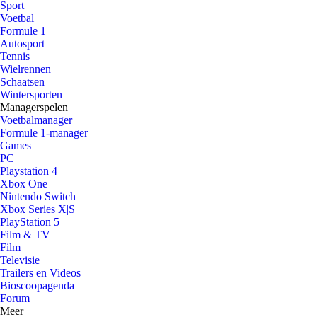
Sport
Voetbal
Formule 1
Autosport
Tennis
Wielrennen
Schaatsen
Wintersporten
Managerspelen
Voetbalmanager
Formule 1-manager
Games
PC
Playstation 4
Xbox One
Nintendo Switch
Xbox Series X|S
PlayStation 5
Film & TV
Film
Televisie
Trailers en Videos
Bioscoopagenda
Forum
Meer