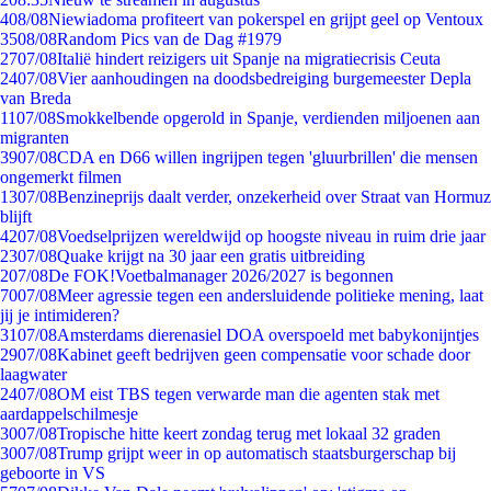
4
08/08
Niewiadoma profiteert van pokerspel en grijpt geel op Ventoux
35
08/08
Random Pics van de Dag #1979
27
07/08
Italië hindert reizigers uit Spanje na migratiecrisis Ceuta
24
07/08
Vier aanhoudingen na doodsbedreiging burgemeester Depla
van Breda
11
07/08
Smokkelbende opgerold in Spanje, verdienden miljoenen aan
migranten
39
07/08
CDA en D66 willen ingrijpen tegen 'gluurbrillen' die mensen
ongemerkt filmen
13
07/08
Benzineprijs daalt verder, onzekerheid over Straat van Hormuz
blijft
42
07/08
Voedselprijzen wereldwijd op hoogste niveau in ruim drie jaar
23
07/08
Quake krijgt na 30 jaar een gratis uitbreiding
2
07/08
De FOK!Voetbalmanager 2026/2027 is begonnen
70
07/08
Meer agressie tegen een andersluidende politieke mening, laat
jij je intimideren?
31
07/08
Amsterdams dierenasiel DOA overspoeld met babykonijntjes
29
07/08
Kabinet geeft bedrijven geen compensatie voor schade door
laagwater
24
07/08
OM eist TBS tegen verwarde man die agenten stak met
aardappelschilmesje
30
07/08
Tropische hitte keert zondag terug met lokaal 32 graden
30
07/08
Trump grijpt weer in op automatisch staatsburgerschap bij
geboorte in VS