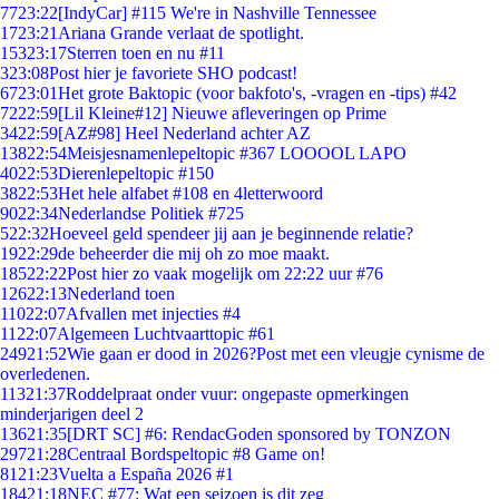
77
23:22
[IndyCar] #115 We're in Nashville Tennessee
17
23:21
Ariana Grande verlaat de spotlight.
153
23:17
Sterren toen en nu #11
3
23:08
Post hier je favoriete SHO podcast!
67
23:01
Het grote Baktopic (voor bakfoto's, -vragen en -tips) #42
72
22:59
[Lil Kleine#12] Nieuwe afleveringen op Prime
34
22:59
[AZ#98] Heel Nederland achter AZ
138
22:54
Meisjesnamenlepeltopic #367 LOOOOL LAPO
40
22:53
Dierenlepeltopic #150
38
22:53
Het hele alfabet #108 en 4letterwoord
90
22:34
Nederlandse Politiek #725
5
22:32
Hoeveel geld spendeer jij aan je beginnende relatie?
19
22:29
de beheerder die mij oh zo moe maakt.
185
22:22
Post hier zo vaak mogelijk om 22:22 uur #76
126
22:13
Nederland toen
110
22:07
Afvallen met injecties #4
11
22:07
Algemeen Luchtvaarttopic #61
249
21:52
Wie gaan er dood in 2026?Post met een vleugje cynisme de
overledenen.
113
21:37
Roddelpraat onder vuur: ongepaste opmerkingen
minderjarigen deel 2
136
21:35
[DRT SC] #6: RendacGoden sponsored by TONZON
297
21:28
Centraal Bordspeltopic #8 Game on!
81
21:23
Vuelta a España 2026 #1
184
21:18
NEC #77: Wat een seizoen is dit zeg