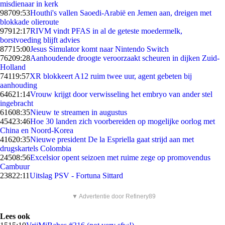
misdienaar in kerk
987
09:53
Houthi's vallen Saoedi-Arabië en Jemen aan, dreigen met
blokkade olieroute
979
12:17
RIVM vindt PFAS in al de geteste moedermelk,
borstvoeding blijft advies
877
15:00
Jesus Simulator komt naar Nintendo Switch
762
09:28
Aanhoudende droogte veroorzaakt scheuren in dijken Zuid-
Holland
741
19:57
XR blokkeert A12 ruim twee uur, agent gebeten bij
aanhouding
646
21:14
Vrouw krijgt door verwisseling het embryo van ander stel
ingebracht
616
08:35
Nieuw te streamen in augustus
454
23:46
Hoe 30 landen zich voorbereiden op mogelijke oorlog met
China en Noord-Korea
416
20:35
Nieuwe president De la Espriella gaat strijd aan met
drugskartels Colombia
245
08:56
Excelsior opent seizoen met ruime zege op promovendus
Cambuur
238
22:11
Uitslag PSV - Fortuna Sittard
▼ Advertentie door Refinery89
Lees ook