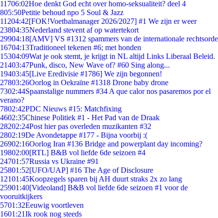
117
06:02
Hoe denkt God echt over homo-seksualiteit? deel 4
8
05:50
Petitie behoud npo 5 Soul & Jazz
112
04:42
[FOK!Voetbalmanager 2026/2027] #1 We zijn er weer
238
04:35
Nederland stevent af op watertekort
299
04:18
[AMV] VS #1312 spammers van de internationale rechtsorde
167
04:13
Traditioneel tekenen #6; met honden
153
04:09
Wat je ook stemt, je krijgt in NL altijd Links Liberaal Beleid.
214
03:47
Punk, disco, New Wave of? #60 Sing along...
194
03:45
[Live Eredivisie #1786] We zijn begonnen!
278
03:26
Oorlog in Oekraïne #1318 Drone baby drone
73
02:44
Spaanstalige nummers #34 A que calor nos pasaremos por el
verano?
78
02:42
PDC Nieuws #15: Matchfixing
46
02:35
Chinese Politiek #1 - Het Pad van de Draak
282
02:24
Post hier pas overleden muzikanten #32
28
02:19
De Avondetappe #177 - Bijna voorbij :(
269
02:16
Oorlog Iran #136 Bridge and powerplant day incoming?
198
02:00
[RTL] B&B vol liefde 6de seizoen #4
247
01:57
Russia vs Ukraine #91
258
01:52
[UFO/UAP] #16 The Age of Disclosure
121
01:45
Koopzegels sparen bij AH duurt straks 2x zo lang
259
01:40
[Videoland] B&B vol liefde 6de seizoen #1 voor de
vooruitkijkers
57
01:32
Eeuwig voortleven
16
01:21
Ik rook nog steeds