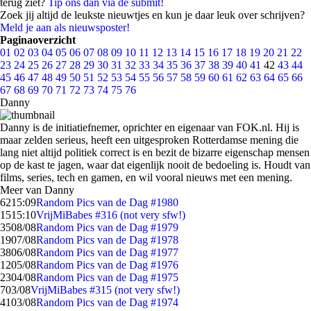
terug ziet?
Tip ons dan via de submit!
Zoek jij altijd de leukste nieuwtjes en kun je daar leuk over schrijven?
Meld je aan als nieuwsposter!
Paginaoverzicht
01
02
03
04
05
06
07
08
09
10
11
12
13
14
15
16
17
18
19
20
21
22
23
24
25
26
27
28
29
30
31
32
33
34
35
36
37
38
39
40
41
42
43
44
45
46
47
48
49
50
51
52
53
54
55
56
57
58
59
60
61
62
63
64
65
66
67
68
69
70
71
72
73
74
75
76
Danny
Danny is de initiatiefnemer, oprichter en eigenaar van FOK.nl. Hij is
maar zelden serieus, heeft een uitgesproken Rotterdamse mening die
lang niet altijd politiek correct is en bezit de bizarre eigenschap mensen
op de kast te jagen, waar dat eigenlijk nooit de bedoeling is. Houdt van
films, series, tech en gamen, en wil vooral nieuws met een mening.
Meer van Danny
62
15:09
Random Pics van de Dag #1980
15
15:10
VrijMiBabes #316 (not very sfw!)
35
08/08
Random Pics van de Dag #1979
19
07/08
Random Pics van de Dag #1978
38
06/08
Random Pics van de Dag #1977
12
05/08
Random Pics van de Dag #1976
23
04/08
Random Pics van de Dag #1975
7
03/08
VrijMiBabes #315 (not very sfw!)
41
03/08
Random Pics van de Dag #1974