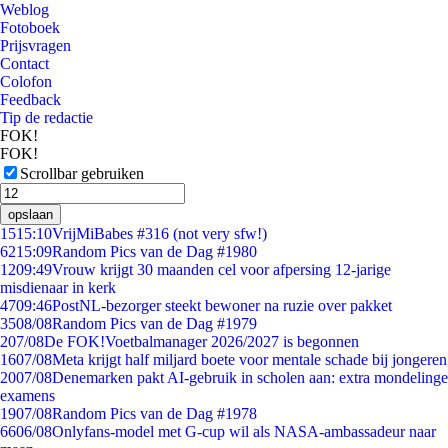
Weblog
Fotoboek
Prijsvragen
Contact
Colofon
Feedback
Tip de redactie
FOK!
FOK!
Scrollbar gebruiken
opslaan
15
15:10
VrijMiBabes #316 (not very sfw!)
62
15:09
Random Pics van de Dag #1980
12
09:49
Vrouw krijgt 30 maanden cel voor afpersing 12-jarige
misdienaar in kerk
47
09:46
PostNL-bezorger steekt bewoner na ruzie over pakket
35
08/08
Random Pics van de Dag #1979
2
07/08
De FOK!Voetbalmanager 2026/2027 is begonnen
16
07/08
Meta krijgt half miljard boete voor mentale schade bij jongeren
20
07/08
Denemarken pakt AI-gebruik in scholen aan: extra mondelinge
examens
19
07/08
Random Pics van de Dag #1978
66
06/08
Onlyfans-model met G-cup wil als NASA-ambassadeur naar