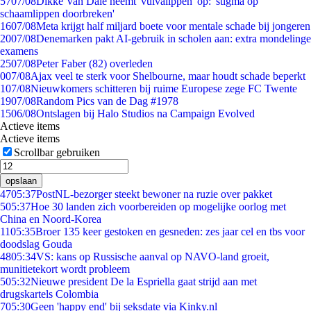
57
07/08
Dikke Van Dale neemt 'vulvalippen' op: 'stigma op
schaamlippen doorbreken'
16
07/08
Meta krijgt half miljard boete voor mentale schade bij jongeren
20
07/08
Denemarken pakt AI-gebruik in scholen aan: extra mondelinge
examens
25
07/08
Peter Faber (82) overleden
0
07/08
Ajax veel te sterk voor Shelbourne, maar houdt schade beperkt
1
07/08
Nieuwkomers schitteren bij ruime Europese zege FC Twente
19
07/08
Random Pics van de Dag #1978
15
06/08
Ontslagen bij Halo Studios na Campaign Evolved
Actieve items
Actieve items
Scrollbar gebruiken
opslaan
47
05:37
PostNL-bezorger steekt bewoner na ruzie over pakket
5
05:37
Hoe 30 landen zich voorbereiden op mogelijke oorlog met
China en Noord-Korea
11
05:35
Broer 135 keer gestoken en gesneden: zes jaar cel en tbs voor
doodslag Gouda
48
05:34
VS: kans op Russische aanval op NAVO-land groeit,
munitietekort wordt probleem
5
05:32
Nieuwe president De la Espriella gaat strijd aan met
drugskartels Colombia
7
05:30
Geen 'happy end' bij seksdate via Kinky.nl