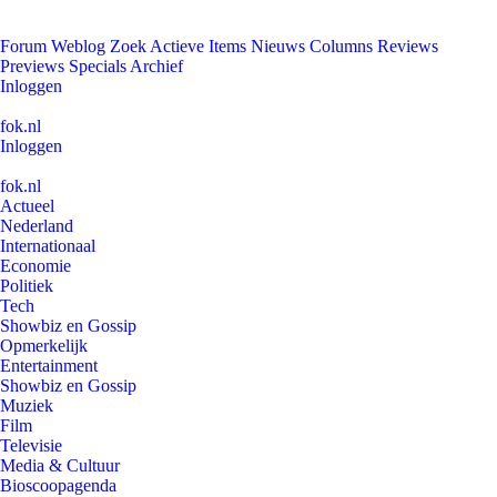
Forum
Weblog
Zoek
Actieve Items
Nieuws
Columns
Reviews
Previews
Specials
Archief
Inloggen
fok.nl
Inloggen
fok.nl
Actueel
Nederland
Internationaal
Economie
Politiek
Tech
Showbiz en Gossip
Opmerkelijk
Entertainment
Showbiz en Gossip
Muziek
Film
Televisie
Media & Cultuur
Bioscoopagenda