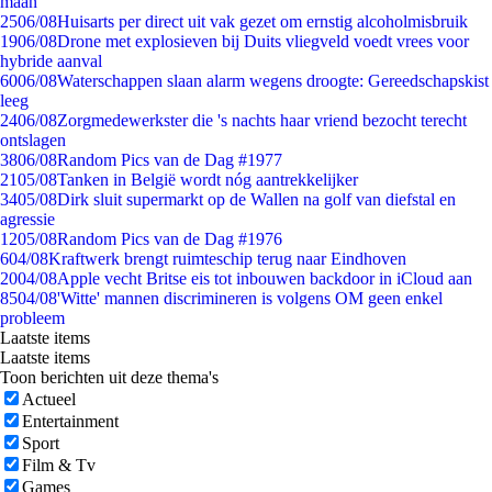
maan
25
06/08
Huisarts per direct uit vak gezet om ernstig alcoholmisbruik
19
06/08
Drone met explosieven bij Duits vliegveld voedt vrees voor
hybride aanval
60
06/08
Waterschappen slaan alarm wegens droogte: Gereedschapskist
leeg
24
06/08
Zorgmedewerkster die 's nachts haar vriend bezocht terecht
ontslagen
38
06/08
Random Pics van de Dag #1977
21
05/08
Tanken in België wordt nóg aantrekkelijker
34
05/08
Dirk sluit supermarkt op de Wallen na golf van diefstal en
agressie
12
05/08
Random Pics van de Dag #1976
6
04/08
Kraftwerk brengt ruimteschip terug naar Eindhoven
20
04/08
Apple vecht Britse eis tot inbouwen backdoor in iCloud aan
85
04/08
'Witte' mannen discrimineren is volgens OM geen enkel
probleem
Laatste items
Laatste items
Toon berichten uit deze thema's
Actueel
Entertainment
Sport
Film & Tv
Games