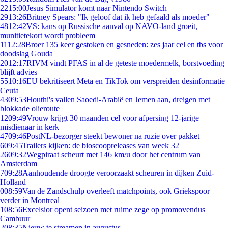
22
15:00
Jesus Simulator komt naar Nintendo Switch
29
13:26
Britney Spears: "Ik geloof dat ik heb gefaald als moeder"
48
12:42
VS: kans op Russische aanval op NAVO-land groeit,
munitietekort wordt probleem
11
12:28
Broer 135 keer gestoken en gesneden: zes jaar cel en tbs voor
doodslag Gouda
20
12:17
RIVM vindt PFAS in al de geteste moedermelk, borstvoeding
blijft advies
55
10:16
EU bekritiseert Meta en TikTok om verspreiden desinformatie
Ceuta
43
09:53
Houthi's vallen Saoedi-Arabië en Jemen aan, dreigen met
blokkade olieroute
12
09:49
Vrouw krijgt 30 maanden cel voor afpersing 12-jarige
misdienaar in kerk
47
09:46
PostNL-bezorger steekt bewoner na ruzie over pakket
6
09:45
Trailers kijken: de bioscoopreleases van week 32
26
09:32
Wegpiraat scheurt met 146 km/u door het centrum van
Amsterdam
7
09:28
Aanhoudende droogte veroorzaakt scheuren in dijken Zuid-
Holland
0
08:59
Van de Zandschulp overleeft matchpoints, ook Griekspoor
verder in Montreal
1
08:56
Excelsior opent seizoen met ruime zege op promovendus
Cambuur
2
08:35
Nieuw te streamen in augustus