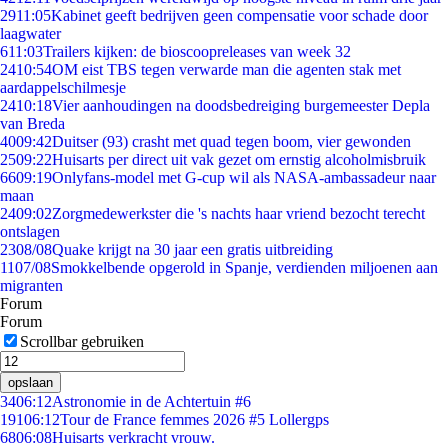
29
11:05
Kabinet geeft bedrijven geen compensatie voor schade door
laagwater
6
11:03
Trailers kijken: de bioscoopreleases van week 32
24
10:54
OM eist TBS tegen verwarde man die agenten stak met
aardappelschilmesje
24
10:18
Vier aanhoudingen na doodsbedreiging burgemeester Depla
van Breda
40
09:42
Duitser (93) crasht met quad tegen boom, vier gewonden
25
09:22
Huisarts per direct uit vak gezet om ernstig alcoholmisbruik
66
09:19
Onlyfans-model met G-cup wil als NASA-ambassadeur naar
maan
24
09:02
Zorgmedewerkster die 's nachts haar vriend bezocht terecht
ontslagen
23
08/08
Quake krijgt na 30 jaar een gratis uitbreiding
11
07/08
Smokkelbende opgerold in Spanje, verdienden miljoenen aan
migranten
Forum
Forum
Scrollbar gebruiken
opslaan
34
06:12
Astronomie in de Achtertuin #6
191
06:12
Tour de France femmes 2026 #5 Lollergps
68
06:08
Huisarts verkracht vrouw.