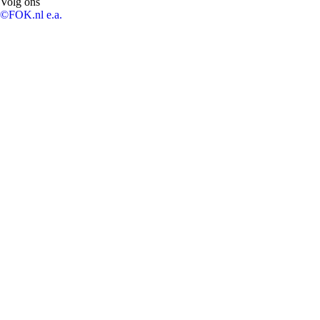
Volg ons
©FOK.nl e.a.