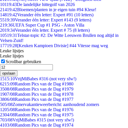
101
19:43
De landelijke hittegolf van 2026
214
19:42
Bloemen/planten in je eigen tuin #94 Kleur!
148
19:42
Verander één letter: Expert #91 (10 letters)
55
19:39
Verander één letter: Expert #143 (9 letters)
2
19:36
UEFA Super Cup #1 PSG - Aston Villa
20
19:34
Verander één letter. Expert # 75 (8 letters)
105
19:31
Telstar-topic #2: De Witte Leeuwen Brullen nog altijd in
Velsen-Zuid!
177
19:28
[Keuken Kampioen Divisie] #44 Vitesse mag weg
Leuke lijstjes
Leuke lijstjes
Scrollbar gebruiken
opslaan
15
15:10
VrijMiBabes #316 (not very sfw!)
62
15:09
Random Pics van de Dag #1980
35
08/08
Random Pics van de Dag #1979
19
07/08
Random Pics van de Dag #1978
38
06/08
Random Pics van de Dag #1977
5
05/08
Zomervakantieweerbericht: aanhoudend zomers
12
05/08
Random Pics van de Dag #1976
23
04/08
Random Pics van de Dag #1975
7
03/08
VrijMiBabes #315 (not very sfw!)
41
03/08
Random Pics van de Dag #1974