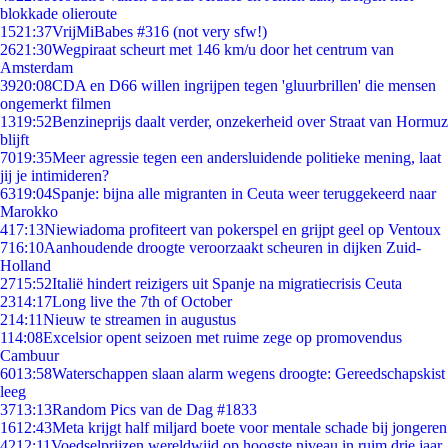
blokkade olieroute
15
21:37
VrijMiBabes #316 (not very sfw!)
26
21:30
Wegpiraat scheurt met 146 km/u door het centrum van
Amsterdam
39
20:08
CDA en D66 willen ingrijpen tegen 'gluurbrillen' die mensen
ongemerkt filmen
13
19:52
Benzineprijs daalt verder, onzekerheid over Straat van Hormuz
blijft
70
19:35
Meer agressie tegen een andersluidende politieke mening, laat
jij je intimideren?
63
19:04
Spanje: bijna alle migranten in Ceuta weer teruggekeerd naar
Marokko
4
17:13
Niewiadoma profiteert van pokerspel en grijpt geel op Ventoux
7
16:10
Aanhoudende droogte veroorzaakt scheuren in dijken Zuid-
Holland
27
15:52
Italië hindert reizigers uit Spanje na migratiecrisis Ceuta
23
14:17
Long live the 7th of October
2
14:11
Nieuw te streamen in augustus
1
14:08
Excelsior opent seizoen met ruime zege op promovendus
Cambuur
60
13:58
Waterschappen slaan alarm wegens droogte: Gereedschapskist
leeg
37
13:13
Random Pics van de Dag #1833
16
12:43
Meta krijgt half miljard boete voor mentale schade bij jongeren
42
12:11
Voedselprijzen wereldwijd op hoogste niveau in ruim drie jaar