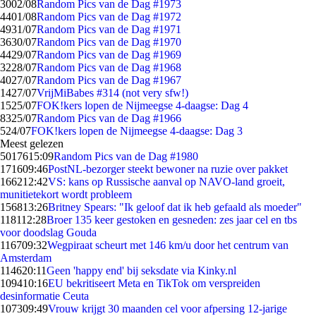
30
02/08
Random Pics van de Dag #1973
44
01/08
Random Pics van de Dag #1972
49
31/07
Random Pics van de Dag #1971
36
30/07
Random Pics van de Dag #1970
44
29/07
Random Pics van de Dag #1969
32
28/07
Random Pics van de Dag #1968
40
27/07
Random Pics van de Dag #1967
14
27/07
VrijMiBabes #314 (not very sfw!)
15
25/07
FOK!kers lopen de Nijmeegse 4-daagse: Dag 4
83
25/07
Random Pics van de Dag #1966
5
24/07
FOK!kers lopen de Nijmeegse 4-daagse: Dag 3
Meest gelezen
50176
15:09
Random Pics van de Dag #1980
1716
09:46
PostNL-bezorger steekt bewoner na ruzie over pakket
1662
12:42
VS: kans op Russische aanval op NAVO-land groeit,
munitietekort wordt probleem
1568
13:26
Britney Spears: "Ik geloof dat ik heb gefaald als moeder"
1181
12:28
Broer 135 keer gestoken en gesneden: zes jaar cel en tbs
voor doodslag Gouda
1167
09:32
Wegpiraat scheurt met 146 km/u door het centrum van
Amsterdam
1146
20:11
Geen 'happy end' bij seksdate via Kinky.nl
1094
10:16
EU bekritiseert Meta en TikTok om verspreiden
desinformatie Ceuta
1073
09:49
Vrouw krijgt 30 maanden cel voor afpersing 12-jarige