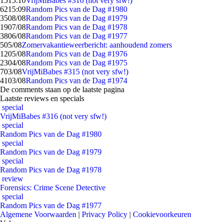
15
15:10
VrijMiBabes #316 (not very sfw!)
62
15:09
Random Pics van de Dag #1980
35
08/08
Random Pics van de Dag #1979
19
07/08
Random Pics van de Dag #1978
38
06/08
Random Pics van de Dag #1977
5
05/08
Zomervakantieweerbericht: aanhoudend zomers
12
05/08
Random Pics van de Dag #1976
23
04/08
Random Pics van de Dag #1975
7
03/08
VrijMiBabes #315 (not very sfw!)
41
03/08
Random Pics van de Dag #1974
De comments staan op de laatste pagina
Laatste reviews en specials
special
VrijMiBabes #316 (not very sfw!)
special
Random Pics van de Dag #1980
special
Random Pics van de Dag #1979
special
Random Pics van de Dag #1978
review
Forensics: Crime Scene Detective
special
Random Pics van de Dag #1977
Algemene Voorwaarden
|
Privacy Policy
|
Cookievoorkeuren