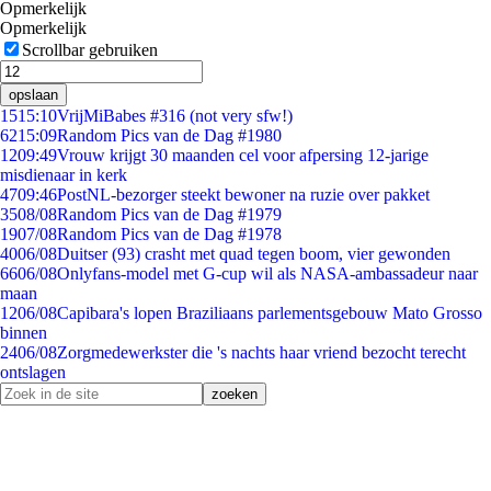
Opmerkelijk
Opmerkelijk
Scrollbar gebruiken
opslaan
15
15:10
VrijMiBabes #316 (not very sfw!)
62
15:09
Random Pics van de Dag #1980
12
09:49
Vrouw krijgt 30 maanden cel voor afpersing 12-jarige
misdienaar in kerk
47
09:46
PostNL-bezorger steekt bewoner na ruzie over pakket
35
08/08
Random Pics van de Dag #1979
19
07/08
Random Pics van de Dag #1978
40
06/08
Duitser (93) crasht met quad tegen boom, vier gewonden
66
06/08
Onlyfans-model met G-cup wil als NASA-ambassadeur naar
maan
12
06/08
Capibara's lopen Braziliaans parlementsgebouw Mato Grosso
binnen
24
06/08
Zorgmedewerkster die 's nachts haar vriend bezocht terecht
ontslagen