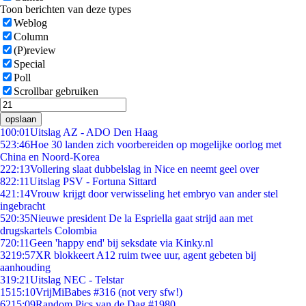
Toon berichten van deze types
Weblog
Column
(P)review
Special
Poll
Scrollbar gebruiken
opslaan
1
00:01
Uitslag AZ - ADO Den Haag
5
23:46
Hoe 30 landen zich voorbereiden op mogelijke oorlog met
China en Noord-Korea
2
22:13
Vollering slaat dubbelslag in Nice en neemt geel over
8
22:11
Uitslag PSV - Fortuna Sittard
4
21:14
Vrouw krijgt door verwisseling het embryo van ander stel
ingebracht
5
20:35
Nieuwe president De la Espriella gaat strijd aan met
drugskartels Colombia
7
20:11
Geen 'happy end' bij seksdate via Kinky.nl
32
19:57
XR blokkeert A12 ruim twee uur, agent gebeten bij
aanhouding
3
19:21
Uitslag NEC - Telstar
15
15:10
VrijMiBabes #316 (not very sfw!)
62
15:09
Random Pics van de Dag #1980