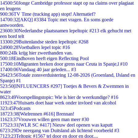
145
00:50
Jonge Cambridge professor stapt op na claims over plagiaat
en leugens
9
00:36
TV Time (tracking app) stopt! Alternatief?
147
00:32
[AKQ] #3384 Topic met vragen. En soms goede
antwoorden.
236
00:30
Nederlandse plaatsnamen lepeltopic #213 elk gehucht met
een bord telt
133
00:29
Buitenlandse steden lepeltopic #268
249
00:28
Voetballers lepel topic #16
8
00:24
Ik krijg hier zweethanden van.
5
00:18
Eindhoven heeft eigen Reflecting Pool
175
00:10
Migranten breken door grens naar Ceuta in Spanje,l #10
174
00:06
Vandaag 40 jaar geleden... #3
264
23:56
Totale zonsverduistering 12-08-2026 (Groenland, IJsland en
Spanje) #1
5
23:50
[INFLUENCERS #297] Toetjes & Bevers & Zwemmen in
water
86
23:49
Voorspellingstopic: Wie is hier de weerkundige? #16
119
23:47
Huisarts doet haar werk onder invloed van alcohol
3
23:45
Podcasts
187
23:38
[Wielrennen #616] Brennan!
116
23:37
Vrouwen willen geen man meer #30
175
23:31
[WLR SC #417] Nieuw deel openen was kaputt
67
23:29
De neergang van Duitsland als lichtend voorbeeld #3
71
23:23
Teltopic #1567 tel door en door en door....